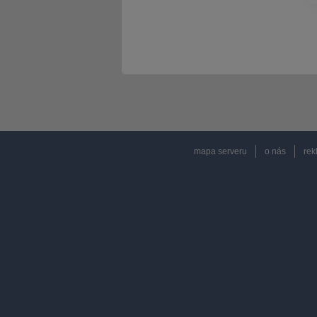
mapa serveru
o nás
rek