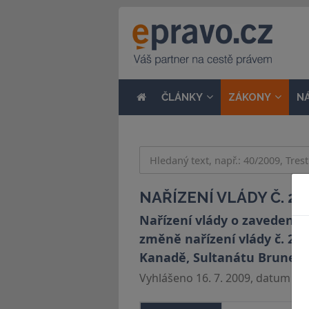
ČLÁNKY
ZÁKONY
N
NAŘÍZENÍ VLÁDY Č. 22
Nařízení vlády o zavedení v
změně nařízení vlády č. 272
Kanadě, Sultanátu Brunei
Vyhlášeno 16. 7. 2009, datum účin