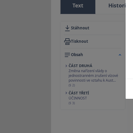
Text
Historie
Stáhnout
Tisknout
Obsah
ČÁST DRUHÁ
Změna nařízení vlády o
jednostranném zrušení vízové
povinnosti ve vztahu k Aust…
(§ 2)
ČÁST TŘETÍ
ÚČINNOST
(§ 3)