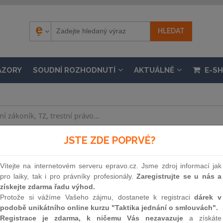
ÁZORY
SOUDNÍ ROZHODNUTÍ
AKTUÁLNĚ
E-S
JSTE ZDE POPRVÉ?
4/2009 SB.
ízové povinnosti pro držitele diplomatických a sl
Vítejte na internetovém serveru epravo.cz. Jsme zdroj informací jak
/2004 Sb., o jednostranném zrušení vízové povinnos
pro laiky, tak i pro právníky profesionály.
Zaregistrujte se u nás a
 a Spojeným státům americkým
získejte zdarma řadu výhod.
Protože si vážíme Vašeho zájmu, dostanete k registraci
dárek v
nosti 14. 2. 2014 – 17. 7. 2017, částka 67 / 2009
podobě unikátního online kurzu "Taktika jednání o smlouvách".
Registrace je zdarma, k ničemu Vás nezavazuje
a získáte