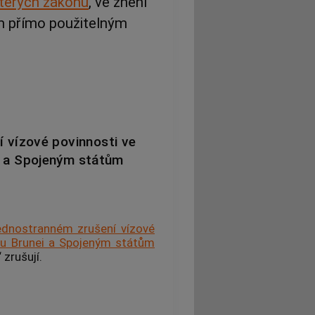
kterých zákonů
, ve znění
m přímo použitelným
 vízové povinnosti ve
ei a Spojeným státům
jednostranném zrušení vízové
átu Brunei a Spojeným státům
 zrušují.