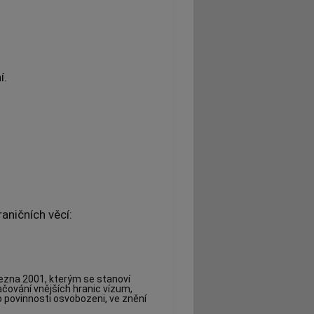
í.
aničních věcí:
ezna 2001, kterým se stanoví
račování vnějších hranic vízum,
to povinnosti osvobozeni, ve znění