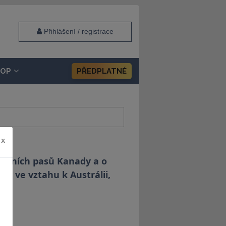
Přihlášení / registrace
HOP
PŘEDPLATNÉ
x
užebních pasů Kanady a o
ti ve vztahu k Austrálii,