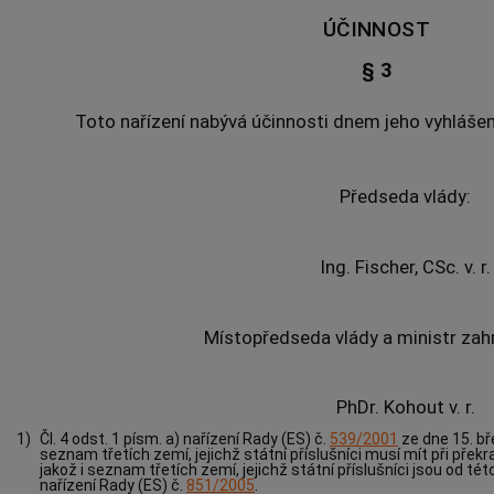
ÚČINNOST
§ 3
Toto nařízení nabývá účinnosti dnem jeho vyhlášen
Předseda vlády:
Ing. Fischer, CSc. v. r.
Místopředseda vlády a ministr zahr
PhDr. Kohout v. r.
1)
Čl. 4 odst. 1 písm. a) nařízení Rady (ES) č.
539/2001
ze dne 15. bř
seznam třetích zemí, jejichž státní příslušníci musí mít při přek
jakož i seznam třetích zemí, jejichž státní příslušníci jsou od té
nařízení Rady (ES) č.
851/2005
.