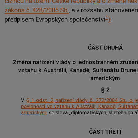
cizinců na území České republiky a o změně ně
zákona č. 428/2005 Sb.
, a v rozsahu stanovené
1
předpisem Evropských společenství
)
:
ČÁST DRUHÁ
Změna nařízení vlády o jednostranném zrušení
vztahu k Austrálii, Kanadě, Sultanátu Brun
americkým
§ 2
V
§ 1 odst. 2
nařízení vlády č. 272/2004 Sb., o 
povinnosti ve vztahu k Austrálii, Kanadě, Sultan
americkým
, se slova „diplomatických, služebních a“
ČÁST TŘETÍ