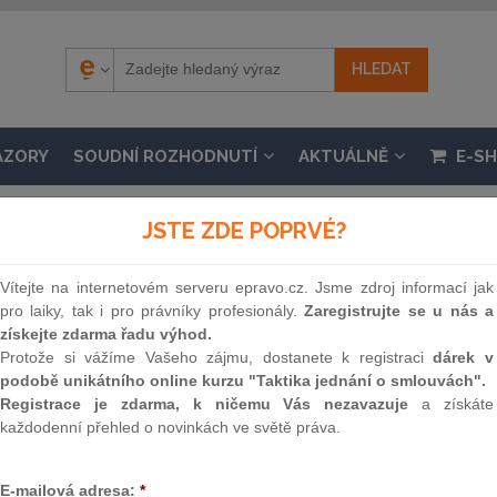
ÁZORY
SOUDNÍ ROZHODNUTÍ
AKTUÁLNĚ
E-S
JSTE ZDE POPRVÉ?
Vítejte na internetovém serveru epravo.cz. Jsme zdroj informací jak
pro laiky, tak i pro právníky profesionály.
Zaregistrujte se u nás a
A VNITRA Č. 226/2009 SB.
získejte zdarma řadu výhod.
 o vyhlášení nových voleb do zastupitelstva obce
Protože si vážíme Vašeho zájmu, dostanete k registraci
dárek v
podobě unikátního online kurzu "Taktika jednání o smlouvách".
nosti 16. 7. 2009, částka 67 / 2009
Registrace je zdarma, k ničemu Vás nezavazuje
a získáte
každodenní přehled o novinkách ve světě práva.
Souvislosti
E-mailová adresa:
*