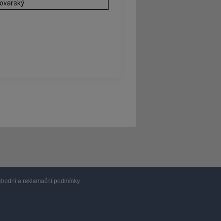
lovarský
hodní a reklamační podmínky