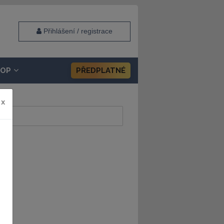
Přihlášení / registrace
HOP
PŘEDPLATNÉ
x