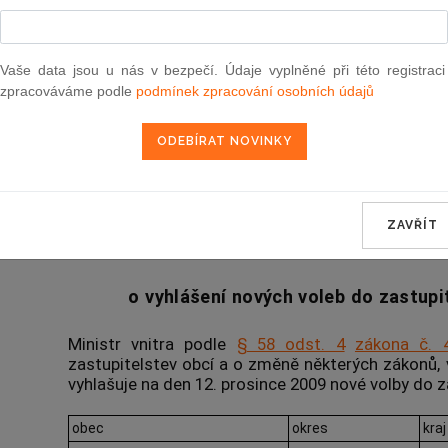
Vyhlášené znění
od 16. 7. 2009
Vaše data jsou u nás v bezpečí. Údaje vyplněné při této registraci
zpracováváme podle
podmínek zpracování osobních údajů
226
SDĚLENÍ
Ministerstva vnitra
ZAVŘÍT
ze dne 10. července 200
o vyhlášení nových voleb do zastupi
Ministr vnitra podle
§ 58 odst. 4
zákona č. 
zastupitelstev obcí a o změně některých zákonů, 
vyhlašuje na den 12. prosince 2009 nové volby do 
obec
okres
kraj