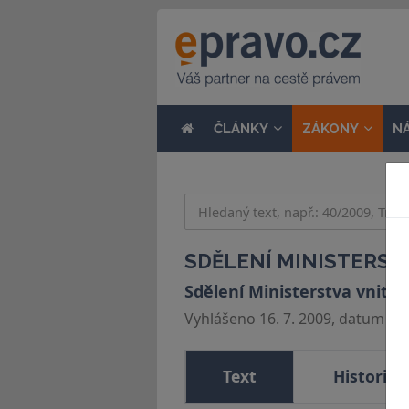
ČLÁNKY
ZÁKONY
N
SDĚLENÍ MINISTERSTV
Sdělení Ministerstva vnitra
Vyhlášeno 16. 7. 2009, datum účin
Text
Historie