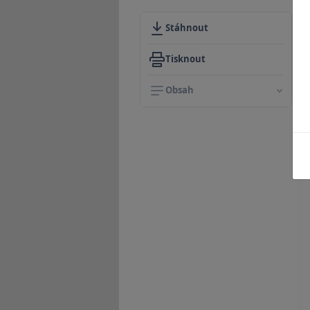
Stáhnout
Tisknout
Obsah