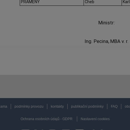
PRAMENY
Cheb
Kar
Ministr:
Ing. Pecina, MBA v. r.
lama
podmínky provozu
kontakty
publikační podmínky
FAQ
obc
Ochrana osobních údajů - GDPR
Nastavení cookies