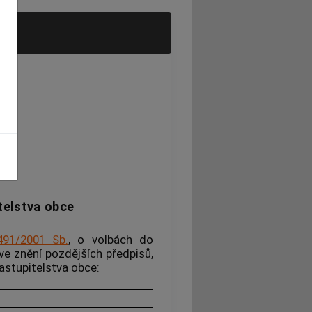
9
telstva obce
491/2001 Sb.
, o volbách do
ve znění pozdějších předpisů,
zastupitelstva
obce
: