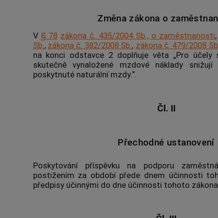
Změna zákona o zaměstnan
V
§ 78
zákona č. 435/2004 Sb., o zaměstnanosti
Sb.
,
zákona č. 382/2008 Sb.
,
zákona č. 479/2008 Sb
na konci odstavce 2 doplňuje věta „Pro účely 
skutečně vynaložené mzdové náklady snižují 
poskytnuté naturální mzdy.“.
Čl. II
Přechodné ustanovení
Poskytování příspěvku na podporu zaměstn
postižením za období přede dnem účinnosti toh
předpisy účinnými do dne účinnosti tohoto zákona