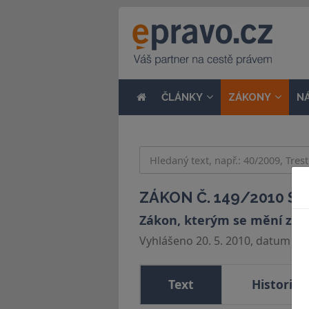
ČLÁNKY
ZÁKONY
N
ZÁKON Č. 149/2010 SB
Zákon, kterým se mění záko
Vyhlášeno 20. 5. 2010, datum účin
Text
Historie