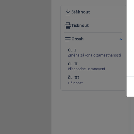
Stáhnout
Tisknout
Obsah
ČL. I
Změna zákona o zaměstnanosti
ČL. II
Přechodné ustanovení
ČL. III
Účinnost