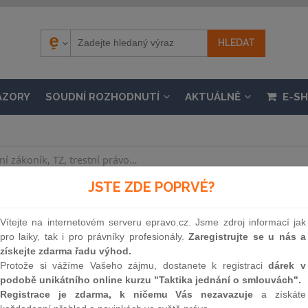
ÁZORY
SOUDNÍ ROZHODNUTÍ
AKTUÁLNĚ
E-S
JSTE ZDE POPRVÉ?
.
n č. 435/2004 Sb., o zaměstnanosti, ve znění pozd
Vítejte na internetovém serveru epravo.cz. Jsme zdroj informací jak
pro laiky, tak i pro právníky profesionály.
Zaregistrujte se u nás a
nosti 1. 7. 2010, částka 52 / 2010
získejte zdarma řadu výhod.
Protože si vážíme Vašeho zájmu, dostanete k registraci
dárek v
podobě unikátního online kurzu "Taktika jednání o smlouvách".
Souvislosti
Registrace je zdarma, k ničemu Vás nezavazuje
a získáte