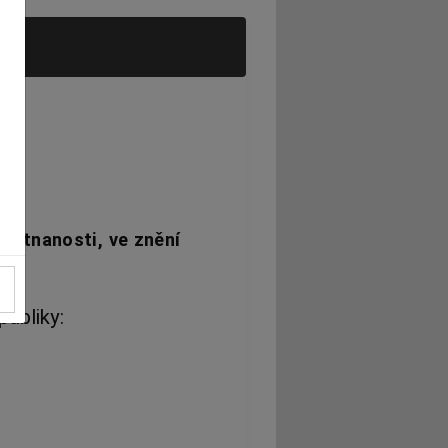
ěstnanosti, ve znění
ubliky: