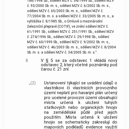
186/1998 Sb., sdělení MZV č. 54/1999 Sb., sdělení MZV
č. 93/2000 Sb. m. s., sdělení MZV č. 6/2002 Sb. m. s.,
sdělení MZV č. 65/2003 Sb. m. s., sdělení MZV č.
77/2004 Sb. m. s. a sdělení MZV č. 33/2005 Sb. m. s., a
vyhláška č. 8/1985 Sb., o Úmluvě o mezinárodní
železniční přepravě (COTIF), ve znění sdělení MZV č.
61/1991 Sb., sdělení MZV č. 251/1991 Sb., sdělení MZV
č. 274/1996 Sb., sdělení MZV č. 29/1998 Sb., sdělení
MZV č. 60/1999 Sb., sdělení MZV č. 9/2002 Sb. m. s.,
sdělení MZV č. 46/2003 Sb. m. s., sdělení MZV č. 8/2004
Sb. m. s. a sdělení MZV č. 34/2005 Sb. m. s.“.
8.
V § 5 se za odstavec 1 vkládá nový
odstavec 2, který včetně poznámky pod
čarou č. 21 zní:
„(2)
Ustanovení týkající se uvádění údajů o
vlastníkovi či vlastnících provozního
území neplatí pro havarijní plán určený
pro ucelené provozní území obsahující
místa určená k uložení tuhých
statkových nebo organických hnojiv
na zemědělské půdě před jejich
použitím. Místa určená k uložení
hnojiv se schematicky zakreslují do
mapových podkladů evidence využití