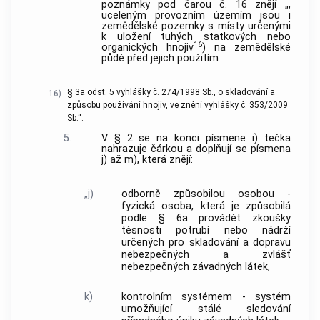
poznámky pod čarou č. 16 znějí „,
uceleným provozním územím jsou i
zemědělské pozemky s místy určenými
k uložení tuhých statkových nebo
16
organických hnojiv
) na zemědělské
půdě před jejich použitím
§ 3a odst. 5 vyhlášky č. 274/1998 Sb., o skladování a
16)
způsobu používání hnojiv, ve znění vyhlášky č. 353/2009
Sb.“.
5.
V § 2 se na konci písmene i) tečka
nahrazuje čárkou a doplňují se písmena
j) až m), která znějí:
„j)
odborně způsobilou osobou -
fyzická osoba, která je způsobilá
podle § 6a provádět zkoušky
těsnosti potrubí nebo nádrží
určených pro skladování a dopravu
nebezpečných a zvlášť
nebezpečných závadných látek,
k)
kontrolním systémem - systém
umožňující stálé sledování