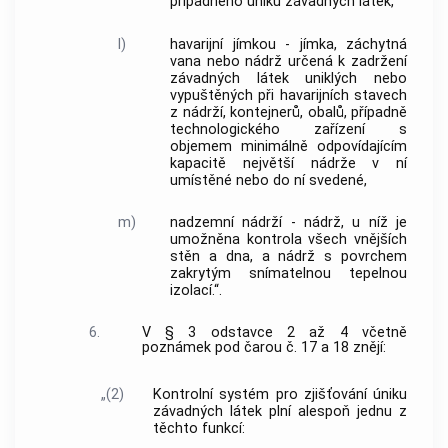
případného úniku závadných látek,
l)
havarijní jímkou - jímka, záchytná
vana nebo nádrž určená k zadržení
závadných látek uniklých nebo
vypuštěných při havarijních stavech
z nádrží, kontejnerů, obalů, případně
technologického zařízení s
objemem minimálně odpovídajícím
kapacitě největší nádrže v ní
umístěné nebo do ní svedené,
m)
nadzemní nádrží - nádrž, u níž je
umožněna kontrola všech vnějších
stěn a dna, a nádrž s povrchem
zakrytým snímatelnou tepelnou
izolací.“.
6.
V § 3 odstavce 2 až 4 včetně
poznámek pod čarou č. 17 a 18 znějí:
„(2)
Kontrolní systém pro zjišťování úniku
závadných látek plní alespoň jednu z
těchto funkcí: