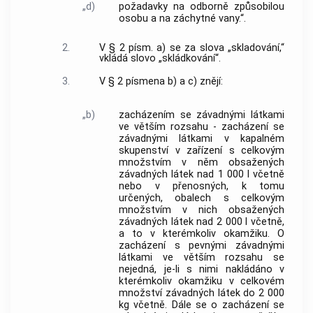
„d)
požadavky na odborně způsobilou
osobu a na záchytné vany.“.
2.
V § 2 písm. a) se za slova „skladování,“
vkládá slovo „skládkování“.
3.
V § 2 písmena b) a c) znějí:
„b)
zacházením se závadnými látkami
ve větším rozsahu - zacházení se
závadnými látkami v kapalném
skupenství v zařízení s celkovým
množstvím v něm obsažených
závadných látek nad 1 000 l včetně
nebo v přenosných, k tomu
určených, obalech s celkovým
množstvím v nich obsažených
závadných látek nad 2 000 l včetně,
a to v kterémkoliv okamžiku. O
zacházení s pevnými závadnými
látkami ve větším rozsahu se
nejedná, je-li s nimi nakládáno v
kterémkoliv okamžiku v celkovém
množství závadných látek do 2 000
kg včetně. Dále se o zacházení se