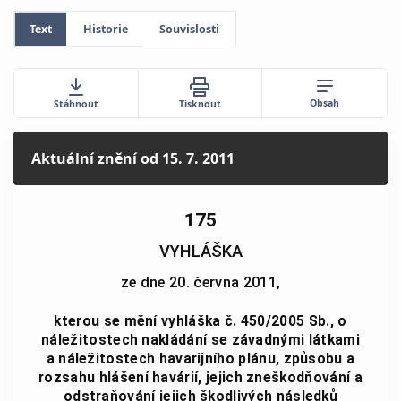
Text
Historie
Souvislosti
Obsah
Stáhnout
Tisknout
Aktuální znění
od 15. 7. 2011
175
VYHLÁŠKA
ze dne 20. června 2011,
kterou se mění vyhláška č. 450/2005 Sb., o
náležitostech nakládání se závadnými látkami
a náležitostech havarijního plánu, způsobu a
rozsahu hlášení havárií, jejich zneškodňování a
odstraňování jejich škodlivých následků