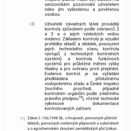
senzorickém pozorování uživatelem
nebo jím vyškolenou a pověřenou
osobou.
(4)
Uživatelé závadných látek provádějí
kontroly způsobem podle odstavců 2
a 3 a o jejich výsledcích vedou
evidenci. Základem kontroly je vizuální
prohlídka skladů a skládek, posouzení
jejich technického stavu, kontrola
výstupů z technických kontrolních
systémů a kontrola funkčnosti
systémů pro průběžné měření výšky
hladiny a pro ochranu proti přeplnění.
Evidence kontrol je na vyžádání
předkládána příslušnému
vodoprávnímu úřadu a České inspekci
životního prostředí, případně
kontrolním orgánům podle zvláštního
18
právního předpisu
), včetně technické
výkresové dokumentace
kontrolovaných zařízení.
Zákon č. 156/1998 Sb., o hnojivech, pomocných půdních
17)
látkách, pomocných rostlinných přípravcích a substrátech
a o agrochemickém zkoušení zemědělských půd (zákon