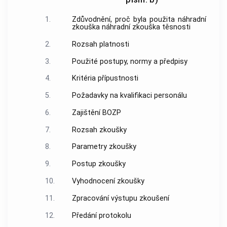
1.
Zdůvodnění, proč byla použita náhradní
zkouška náhradní zkouška těsnosti
2.
Rozsah platnosti
3.
Použité postupy, normy a předpisy
4.
Kritéria přípustnosti
5.
Požadavky na kvalifikaci personálu
6.
Zajištění BOZP
7.
Rozsah zkoušky
8.
Parametry zkoušky
9.
Postup zkoušky
10.
Vyhodnocení zkoušky
11.
Zpracování výstupu zkoušení
12.
Předání protokolu