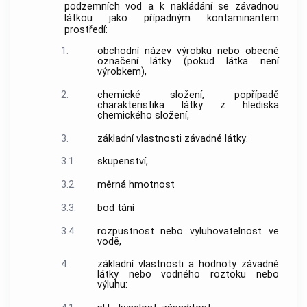
podzemních vod a k nakládání se závadnou
látkou jako případným kontaminantem
prostředí:
1.
obchodní název výrobku nebo obecné
označení látky (pokud látka není
výrobkem),
2.
chemické složení, popřípadě
charakteristika látky z hlediska
chemického složení,
3.
základní vlastnosti závadné látky:
3.1.
skupenství,
3.2.
měrná hmotnost
3.3.
bod tání
3.4.
rozpustnost nebo vyluhovatelnost ve
vodě,
4.
základní vlastnosti a hodnoty závadné
látky nebo vodného roztoku nebo
výluhu: