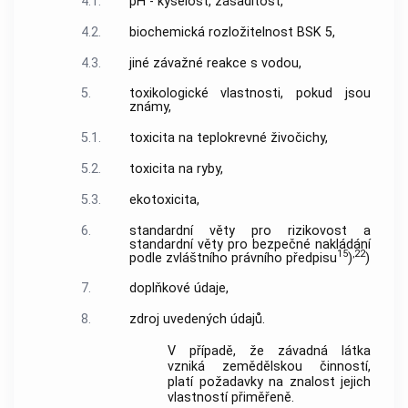
4.1.
pH - kyselost, zásaditost,
4.2.
biochemická rozložitelnost BSK 5,
4.3.
jiné závažné reakce s vodou,
5.
toxikologické vlastnosti, pokud jsou
známy,
5.1.
toxicita na teplokrevné živočichy,
5.2.
toxicita na ryby,
5.3.
ekotoxicita,
6.
standardní věty pro rizikovost a
standardní věty pro bezpečné nakládání
15
,
22
podle zvláštního právního předpisu
)
)
7.
doplňkové údaje,
8.
zdroj uvedených údajů.
V případě, že závadná látka
vzniká zemědělskou činností,
platí požadavky na znalost jejich
vlastností přiměřeně.