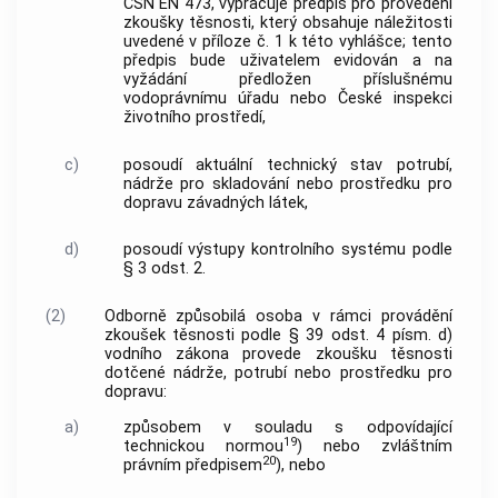
ČSN EN 473, vypracuje předpis pro provedení
zkoušky těsnosti, který obsahuje náležitosti
uvedené v příloze č. 1 k této vyhlášce; tento
předpis bude uživatelem evidován a na
vyžádání předložen příslušnému
vodoprávnímu úřadu nebo České inspekci
životního prostředí,
c)
posoudí aktuální technický stav potrubí,
nádrže pro skladování nebo prostředku pro
dopravu závadných látek,
d)
posoudí výstupy kontrolního systému podle
§ 3 odst. 2.
(2)
Odborně způsobilá osoba v rámci provádění
zkoušek těsnosti podle § 39 odst. 4 písm. d)
vodního zákona provede zkoušku těsnosti
dotčené nádrže, potrubí nebo prostředku pro
dopravu:
a)
způsobem v souladu s odpovídající
19
technickou normou
) nebo zvláštním
20
právním předpisem
), nebo