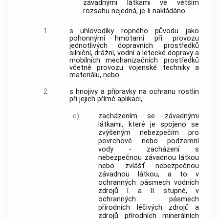
závadnými látkami ve větším
rozsahu nejedná, je-li nakládáno
1.
s uhlovodíky ropného původu jako
pohonnými hmotami při provozu
jednotlivých dopravních prostředků
silniční, drážní, vodní a letecké dopravy a
mobilních mechanizačních prostředků
včetně provozu vojenské techniky a
materiálu, nebo
2.
s hnojivy a přípravky na ochranu rostlin
při jejich přímé aplikaci,
c)
zacházením se závadnými
látkami, které je spojeno se
zvýšeným nebezpečím pro
povrchové nebo podzemní
vody - zacházení s
nebezpečnou závadnou látkou
nebo zvlášť nebezpečnou
závadnou látkou, a to v
ochranných pásmech vodních
zdrojů I. a II. stupně, v
ochranných pásmech
přírodních léčivých zdrojů a
zdrojů přírodních minerálních