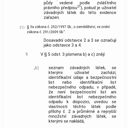
půdy vedené podle zvláštního
21
právního předpisu
), pokud je uživatel
závadných látek do této evidence
zařazen.
§ 3a zákona č. 252/1997 Sb., o zemědělství, ve znění
21)
zákona č. 291/2009 Sb.“.
Dosavadní odstavce 2 a 3 se označují
jako odstavce 3 a 4.
9.
V § 5 odst. 3 písmena b) a c) znějí:
„b)
seznam závadných látek, se
kterými uživatel zachází,
identifikační údaje a bezpečnostní
list nebo identifikační list
nebezpečného odpadu; v případě,
že není bezpečnostní list ani
identifikační list nebezpečného
odpadu k dispozici, uvedou se
vlastnosti těchto látek podle
přílohy č. 2 a průměrné a nejvyšší
množství závadných látek, se
kterými se nakládá,