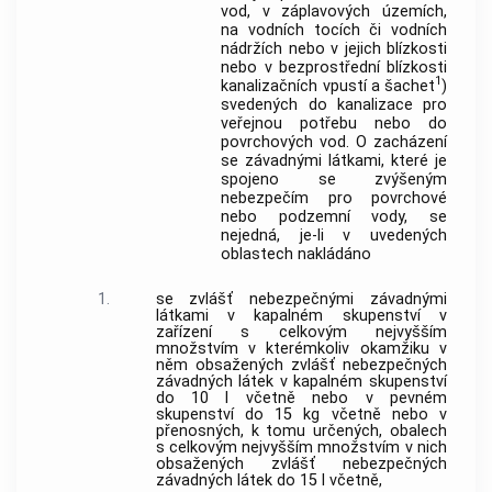
vod, v záplavových územích,
na vodních tocích či vodních
nádržích nebo v jejich blízkosti
nebo v bezprostřední blízkosti
1
kanalizačních vpustí a šachet
)
svedených do kanalizace pro
veřejnou potřebu nebo do
povrchových vod. O zacházení
se závadnými látkami, které je
spojeno se zvýšeným
nebezpečím pro povrchové
nebo podzemní vody, se
nejedná, je-li v uvedených
oblastech nakládáno
1.
se zvlášť nebezpečnými závadnými
látkami v kapalném skupenství v
zařízení s celkovým nejvyšším
množstvím v kterémkoliv okamžiku v
něm obsažených zvlášť nebezpečných
závadných látek v kapalném skupenství
do 10 l včetně nebo v pevném
skupenství do 15 kg včetně nebo v
přenosných, k tomu určených, obalech
s celkovým nejvyšším množstvím v nich
obsažených zvlášť nebezpečných
závadných látek do 15 l včetně,