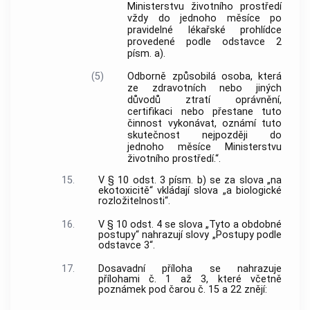
Ministerstvu životního prostředí
vždy do jednoho měsíce po
pravidelné lékařské prohlídce
provedené podle odstavce 2
písm. a).
(5)
Odborně způsobilá osoba, která
ze zdravotních nebo jiných
důvodů ztratí oprávnění,
certifikaci nebo přestane tuto
činnost vykonávat, oznámí tuto
skutečnost nejpozději do
jednoho měsíce Ministerstvu
životního prostředí.“.
15.
V § 10 odst. 3 písm. b) se za slova „na
ekotoxicitě“ vkládají slova „a biologické
rozložitelnosti“.
16.
V § 10 odst. 4 se slova „Tyto a obdobné
postupy“ nahrazují slovy „Postupy podle
odstavce 3“.
17.
Dosavadní příloha se nahrazuje
přílohami č. 1 až 3, které včetně
poznámek pod čarou č. 15 a 22 znějí: