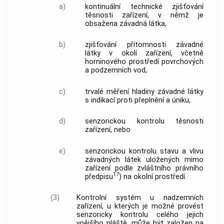
a)
kontinuální technické zjišťování
těsnosti zařízení, v němž je
obsažena závadná látka,
b)
zjišťování přítomnosti závadné
látky v okolí zařízení, včetně
horninového prostředí povrchových
a podzemních vod,
c)
trvalé měření hladiny závadné látky
s indikací proti přeplnění a úniku,
d)
senzorickou kontrolu těsnosti
zařízení, nebo
e)
senzorickou kontrolu stavu a vlivu
závadných látek uložených mimo
zařízení podle zvláštního právního
17
předpisu
) na okolní prostředí.
(3)
Kontrolní systém u nadzemních
zařízení, u kterých je možné provést
senzoricky kontrolu celého jejich
vnějšího pláště, může být založen na