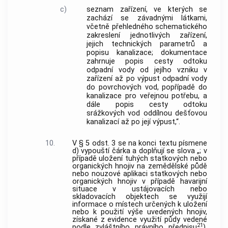
c)
seznam zařízení, ve kterých se
zachází se závadnými látkami,
včetně přehledného schematického
zakreslení jednotlivých zařízení,
jejich technických parametrů a
popisu kanalizace; dokumentace
zahrnuje popis cesty odtoku
odpadní vody od jejího vzniku v
zařízení až po výpust odpadní vody
do povrchových vod, popřípadě do
kanalizace pro veřejnou potřebu, a
dále popis cesty odtoku
srážkových vod oddílnou dešťovou
kanalizací až po její výpust,“.
10.
V § 5 odst. 3 se na konci textu písmene
d) vypouští čárka a doplňují se slova „; v
případě uložení tuhých statkových nebo
organických hnojiv na zemědělské půdě
nebo nouzové aplikaci statkových nebo
organických hnojiv v případě havarijní
situace v ustájovacích nebo
skladovacích objektech se využijí
informace o místech určených k uložení
nebo k použití výše uvedených hnojiv,
získané z evidence využití půdy vedené
21
podle zvláštního právního předpisu
),