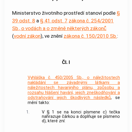
Ministerstvo životního prostředí stanoví podle
§
39 odst. 8
a
§ 41 odst. 7
zákona č. 254/2001
Sb., o vodách a o změně některých zákonů
(
vodní zákon
), ve znění
zákona č. 150/2010 Sb.
:
Čl. I
Vyhláška č. 450/2005 Sb., o náležitostech
nakládání se závadnými látkami a
náležitostech havarijního plánu, způsobu a
rozsahu hlášení havárií, jejich zneškodňování a
odstraňování jejich škodlivých následků
, se
mění takto:
1.
V § 1 se na konci písmene c) tečka
nahrazuje čárkou a doplňuje se písmeno
d), které zní: