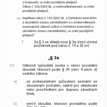
o hnojivech), ve znění pozdějších předpisů.
Zákon č. 326/2004 Sb., o rostlinolékařské péči, ve znění
pozdějších předpisů.
Například zákon č. 147/2002 Sb., o Ústředním kontrolním
18)
a zkušebním ústavu zemědělském a o změně některých
souvisejících zákonů (zákon o Ústředním kontrolním a
zkušebním ústavu zemědělském), ve znění pozdějších
předpisů.“.
7.
Za § 3 se vkládá nový § 3a, který včetně
poznámek pod čarou č. 19 a 20 zní:
„§ 3a
(1)
Odborně způsobilá osoba v rámci provádění
zkoušek těsnosti podle § 39 odst. 4 písm. d)
vodního zákona:
a)
se prokazatelným způsobem seznámí se
zkoušeným potrubím, nádrží pro skladování
nebo prostředkem pro dopravu závadných
látek,
b)
není-li zkouška těsnosti prováděna podle