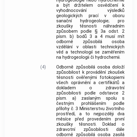
hydrogeologie nebo hydrochemie
a být držitelem osvědčení k
vyhodnocování výsledků
geologických prací v oboru
sanační hydrogeologie; pro
zkoušky těsnosti náhradním
způsobem podle § 3a odst. 2
písm. b) bodů 3 a 4 musí mít
odborně způsobilá osoba
vzdělání v oblasti technických
věd a technologií se zaměřením
na hydrogeologii či hydrochemii.
(4)
Odborně způsobilá osoba doloží
způsobilost k provádění zkoušek
těsnosti ověřenými fotokopiemi
všech oprávnění a certifikátů a
dokladem o zdravotní
způsobilosti podle odstavce 2
písm. a) zaslaným spolu s
čestným prohlášením podle
přílohy č. 3 Ministerstvu životního
prostředí, a to nejpozději dva
měsíce před provedením první
zkoušky těsnosti. Doklad o
zdravotní způsobilosti dále
odborně způsobilá osoba zasílá