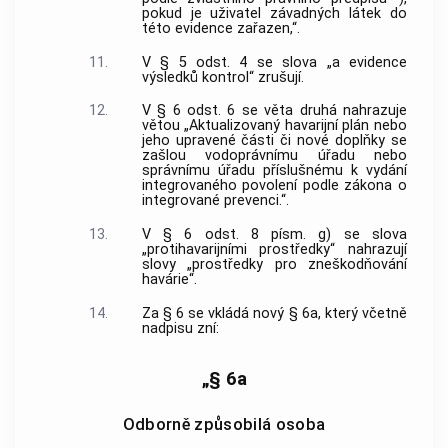
pokud je uživatel závadných látek do
této evidence zařazen,“.
11.
V § 5 odst. 4 se slova „a evidence
výsledků kontrol“ zrušují.
12.
V § 6 odst. 6 se věta druhá nahrazuje
větou „Aktualizovaný havarijní plán nebo
jeho upravené části či nové doplňky se
zašlou vodoprávnímu úřadu nebo
správnímu úřadu příslušnému k vydání
integrovaného povolení podle zákona o
integrované prevenci.“.
13.
V § 6 odst. 8 písm. g) se slova
„protihavarijními prostředky“ nahrazují
slovy „prostředky pro zneškodňování
havárie“.
14.
Za § 6 se vkládá nový § 6a, který včetně
nadpisu zní:
„§ 6a
Odborně způsobilá osoba