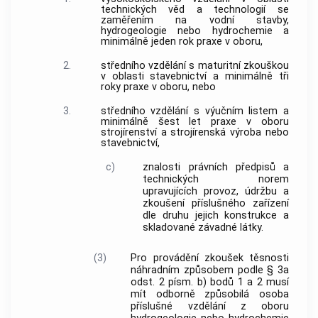
technických věd a technologií se
zaměřením na vodní stavby,
hydrogeologie nebo hydrochemie a
minimálně jeden rok praxe v oboru,
2.
středního vzdělání s maturitní zkouškou
v oblasti stavebnictví a minimálně tři
roky praxe v oboru, nebo
3.
středního vzdělání s výučním listem a
minimálně šest let praxe v oboru
strojírenství a strojírenská výroba nebo
stavebnictví,
c)
znalosti právních předpisů a
technických norem
upravujících provoz, údržbu a
zkoušení příslušného zařízení
dle druhu jejich konstrukce a
skladované závadné látky.
(3)
Pro provádění zkoušek těsnosti
náhradním způsobem podle § 3a
odst. 2 písm. b) bodů 1 a 2 musí
mít odborně způsobilá osoba
příslušné vzdělání z oboru