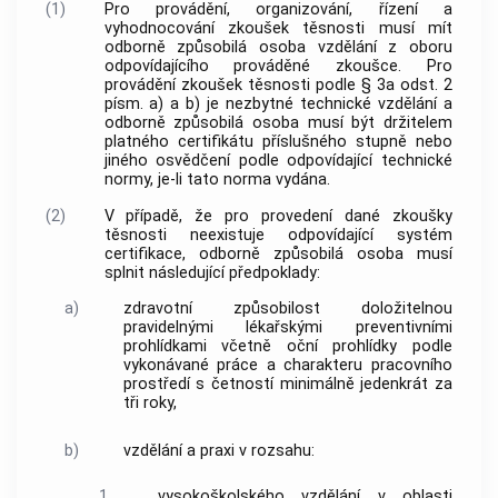
(1)
Pro provádění, organizování, řízení a
vyhodnocování zkoušek těsnosti musí mít
odborně způsobilá osoba vzdělání z oboru
odpovídajícího prováděné zkoušce. Pro
provádění zkoušek těsnosti podle § 3a odst. 2
písm. a) a b) je nezbytné technické vzdělání a
odborně způsobilá osoba musí být držitelem
platného certifikátu příslušného stupně nebo
jiného osvědčení podle odpovídající technické
normy, je-li tato norma vydána.
(2)
V případě, že pro provedení dané zkoušky
těsnosti neexistuje odpovídající systém
certifikace, odborně způsobilá osoba musí
splnit následující předpoklady:
a)
zdravotní způsobilost doložitelnou
pravidelnými lékařskými preventivními
prohlídkami včetně oční prohlídky podle
vykonávané práce a charakteru pracovního
prostředí s četností minimálně jedenkrát za
tři roky,
b)
vzdělání a praxi v rozsahu:
1.
vysokoškolského vzdělání v oblasti