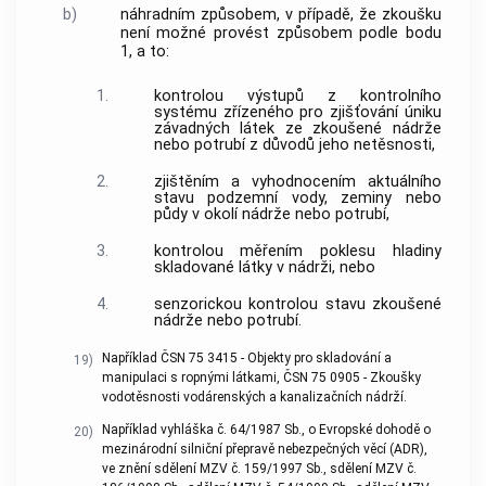
b)
náhradním způsobem, v případě, že zkoušku
není možné provést způsobem podle bodu
1, a to:
1.
kontrolou výstupů z kontrolního
systému zřízeného pro zjišťování úniku
závadných látek ze zkoušené nádrže
nebo potrubí z důvodů jeho netěsnosti,
2.
zjištěním a vyhodnocením aktuálního
stavu podzemní vody, zeminy nebo
půdy v okolí nádrže nebo potrubí,
3.
kontrolou měřením poklesu hladiny
skladované látky v nádrži, nebo
4.
senzorickou kontrolou stavu zkoušené
nádrže nebo potrubí.
Například ČSN 75 3415 - Objekty pro skladování a
19)
manipulaci s ropnými látkami, ČSN 75 0905 - Zkoušky
vodotěsnosti vodárenských a kanalizačních nádrží.
Například vyhláška č. 64/1987 Sb., o Evropské dohodě o
20)
mezinárodní silniční přepravě nebezpečných věcí (ADR),
ve znění sdělení MZV č. 159/1997 Sb., sdělení MZV č.