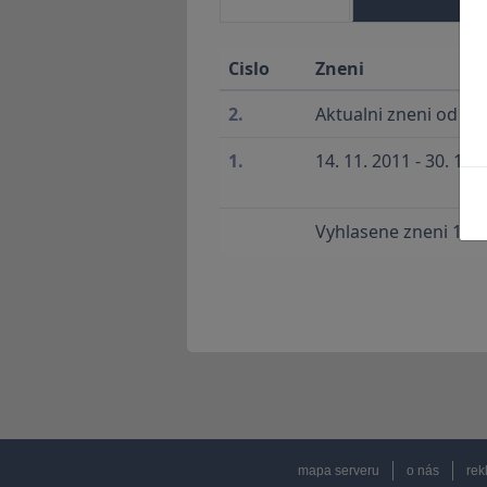
Cislo
Zneni
2.
Aktualni zneni od 1. 
1.
14. 11. 2011 - 30. 11.
Vyhlasene zneni 14. 
mapa serveru
o nás
rek