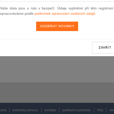
Vaše data jsou u nás v bezpečí. Údaje vyplněné při této registraci
zpracováváme podle
podmínek zpracování osobních údajů
Novely
12. 2011
 2011
ZAVŘÍT
11. 2011
lama
podmínky provozu
kontakty
publikační podmínky
FAQ
obc