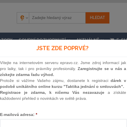
ÁZORY
SOUDNÍ ROZHODNUTÍ
AKTUÁLNĚ
E-S
JSTE ZDE POPRVÉ?
Vítejte na internetovém serveru epravo.cz. Jsme zdroj informací jak
pro laiky, tak i pro právníky profesionály.
Zaregistrujte se u nás a
získejte zdarma řadu výhod.
.
Protože si vážíme Vašeho zájmu, dostanete k registraci
dárek v
podobě unikátního online kurzu "Taktika jednání o smlouvách".
 č. 40/2009 Sb., trestní zákoník, ve znění pozdějš
Registrace je zdarma, k ničemu Vás nezavazuje
a získáte
zení soudním (trestní řád), ve znění pozdějších pře
každodenní přehled o novinkách ve světě práva.
innosti 1. 12. 2011, částka 115 / 2011
E-mailová adresa:
*
Souvislosti