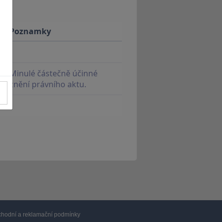
Poznamky
Minulé částečně účinné
znění právního aktu.
hodní a reklamační podmínky