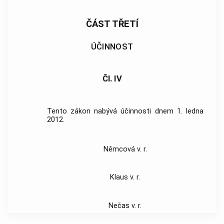
ČÁST TŘETÍ
ÚČINNOST
Čl. IV
Tento zákon nabývá účinnosti dnem 1. ledna
2012.
Němcová v. r.
Klaus v. r.
Nečas v. r.