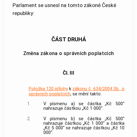
Parlament se usnesl na tomto zákoně České
republiky:
ČÁST DRUHÁ
Změna zákona o správních poplatcích
Čl. III
Položka 120 přílohy
k
zákonu č. 634/2004 Sb., o
správních poplatcích
, se mění takto:
1.
V písmenu a) se částka „Kč 500“
nahrazuje částkou „Kč 1 000“.
2.
V písmenu b) se částka „Kč 500“
nahrazuje částkou „Kč 1 000“ a částka
„Kč 5 000“ se nahrazuje částkou „Kč 10
000“.