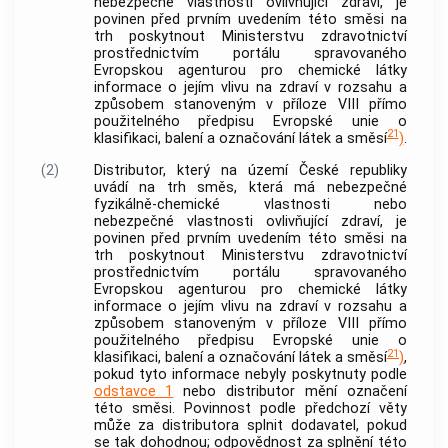
nebezpečné vlastnosti ovlivňující zdraví, je
povinen před prvním uvedením této směsi na
trh poskytnout Ministerstvu zdravotnictví
prostřednictvím portálu spravovaného
Evropskou agenturou pro chemické látky
informace o jejím vlivu na zdraví v rozsahu a
způsobem stanoveným v příloze VIII přímo
použitelného předpisu Evropské unie o
21
klasifikaci, balení a označování látek a směsí
)
.
(2)
Distributor, který na území České republiky
uvádí na trh směs, která má nebezpečné
fyzikálně-chemické vlastnosti nebo
nebezpečné vlastnosti ovlivňující zdraví, je
povinen před prvním uvedením této směsi na
trh poskytnout Ministerstvu zdravotnictví
prostřednictvím portálu spravovaného
Evropskou agenturou pro chemické látky
informace o jejím vlivu na zdraví v rozsahu a
způsobem stanoveným v příloze VIII přímo
použitelného předpisu Evropské unie o
21
klasifikaci, balení a označování látek a směsí
)
,
pokud tyto informace nebyly poskytnuty podle
odstavce 1
nebo distributor mění označení
této směsi. Povinnost podle předchozí věty
může za distributora splnit dodavatel, pokud
se tak dohodnou; odpovědnost za splnění této