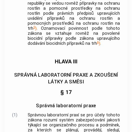
republiky se vedou rovněž přípravky na ochranu
rostlin a pomocné prostředky na ochranu
rostlin podle právních předpisů upravujících
uvádění přípravků na ochranu rostlin a
pomocných prostředků na ochranu rostlin na
5
trh
)
. Oznamovací povinnost podle tohoto
zákona se vztahuje rovněž na povolené
biocidní přípravky podle zákona upravujícího
6
dodávání biocidních přípravků na trh
)
.
HLAVA III
SPRÁVNÁ LABORATORNÍ PRAXE A ZKOUŠENÍ
LÁTKY A SMĚSI
§ 17
Správná laboratorní praxe
(1)
Správnou laboratorní praxí
se pro účely tohoto
zákona rozumí systém zabezpečování jakosti
týkající se organizačního procesu a podmínek,
za kterých se plánují, provádějí, sledují,