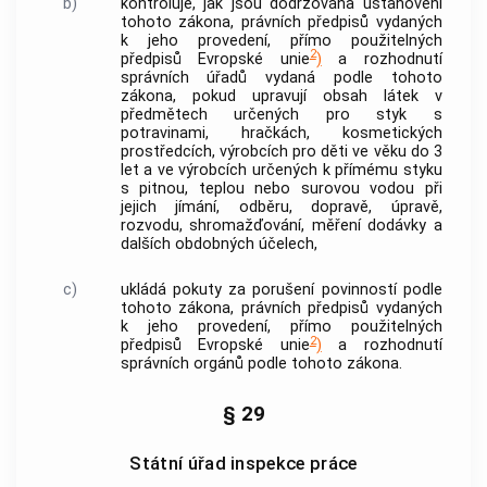
b)
kontroluje, jak jsou dodržována ustanovení
tohoto zákona, právních předpisů vydaných
k jeho provedení, přímo použitelných
2
předpisů Evropské unie
)
a rozhodnutí
správních úřadů vydaná podle tohoto
zákona, pokud upravují obsah látek v
předmětech určených pro styk s
potravinami, hračkách, kosmetických
prostředcích, výrobcích pro děti ve věku do 3
let a ve výrobcích určených k přímému styku
s pitnou, teplou nebo surovou vodou při
jejich jímání, odběru, dopravě, úpravě,
rozvodu, shromažďování, měření dodávky a
dalších obdobných účelech,
c)
ukládá pokuty za porušení povinností podle
tohoto zákona, právních předpisů vydaných
k jeho provedení, přímo použitelných
2
předpisů Evropské unie
)
a rozhodnutí
správních orgánů podle tohoto zákona.
§ 29
Státní úřad inspekce práce