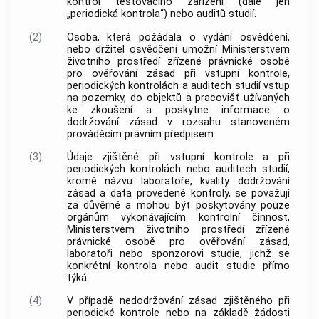
kontrol testovacího zařízení (dále jen
„periodická kontrola“) nebo auditů studií.
(2)
Osoba, která požádala o vydání osvědčení,
nebo držitel osvědčení umožní Ministerstvem
životního prostředí zřízené právnické osobě
pro ověřování zásad při vstupní kontrole,
periodických kontrolách a auditech studií vstup
na pozemky, do objektů a pracovišť užívaných
ke zkoušení a poskytne informace o
dodržování zásad v rozsahu stanoveném
prováděcím právním předpisem.
(3)
Údaje zjištěné při vstupní kontrole a při
periodických kontrolách nebo auditech studií,
kromě názvu laboratoře, kvality dodržování
zásad a data provedené kontroly, se považují
za důvěrné a mohou být poskytovány pouze
orgánům vykonávajícím kontrolní činnost,
Ministerstvem životního prostředí zřízené
právnické osobě pro ověřování zásad,
laboratoři nebo sponzorovi studie, jichž se
konkrétní kontrola nebo audit studie přímo
týká.
(4)
V případě nedodržování zásad zjištěného při
periodické kontrole nebo na základě žádosti