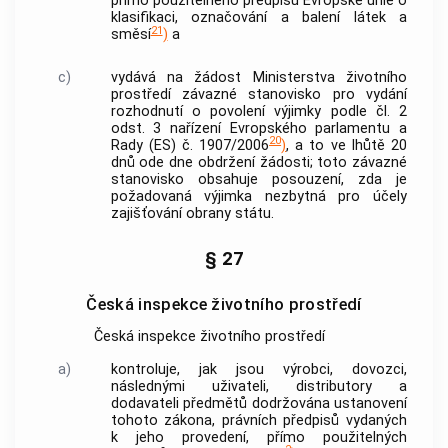
přímo použitelného předpisu Evropské unie o
klasifikaci, označování a balení látek a
21
směsí
)
a
c)
vydává na žádost Ministerstva životního
prostředí závazné stanovisko pro vydání
rozhodnutí o povolení výjimky podle čl. 2
odst. 3 nařízení Evropského parlamentu a
20
Rady (ES) č. 1907/2006
)
, a to ve lhůtě 20
dnů ode dne obdržení žádosti; toto závazné
stanovisko obsahuje posouzení, zda je
požadovaná výjimka nezbytná pro účely
zajišťování obrany státu.
§ 27
Česká inspekce životního prostředí
Česká inspekce životního prostředí
a)
kontroluje, jak jsou výrobci, dovozci,
následnými uživateli, distributory a
dodavateli předmětů dodržována ustanovení
tohoto zákona, právních předpisů vydaných
k jeho provedení, přímo použitelných