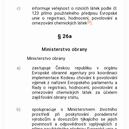
c)
informuje veřejnost o rizicích látek podle čl.
123 přímo použitelného předpisu Evropské
unie o registraci, hodnocení, povolování a
20
omezování chemických látek
)
.
§ 26a
Ministerstvo obrany
Ministerstvo obrany
a)
zastupuje Českou republiku v orgánu
Evropské obranné agentury pro koordinaci
implementace Kodexu chování k povolování
výjimek z nařízení Evropského parlamentu a
Rady o registraci, hodnocení, povolování a
omezování chemických látek za účelem
zajišťování obrany státu,
b)
spolupracuje s Ministerstvem životního
prostředí při poskytování poradenství
výrobcům a dovozcům týkajícího se jejich
povinností a odpovědnosti vyplývajících z