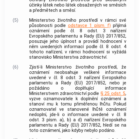
účinky látek nebo látek obsažených ve směsích
a předmětech a směsí.
(5)
Ministerstvo životního prostředí v rámci své
působnosti podle
odstavce 1 písm. f)
přijímá
oznámení podle čl. 8 odst. 3 nařízení
Evropského parlamentu a Rady (EU) 2017/852,
posuzuje jeho úplnost a provádí hodnocení v
něm uvedených informací podle čl. 8 odst. 4
tohoto nařízení; v rámci hodnocení si vyžádá
stanovisko Ministerstva zdravotnictví.
(6)
Zjistí-li Ministerstvo životního prostředí, že
oznámení neobsahuje veškeré informace
uvedené v čl. 8 odst. 3 nařízení Evropského
parlamentu a Rady (EU) 2017/852, nebo je
požádáno o doplňující informace
Ministerstvem zdravotnictví podle
§ 25 odst. 5
,
vyzve oznamovatele k doplnění oznámení a
stanoví mu k tomu přiměřenou lhůtu. Pokud
oznamovatel ve stanovené lhůtě oznámení
nedoplní, jde-li o informace uvedené v čl. 8
odst. 3 písm. a), b) a d) nařízení Evropského
parlamentu a Rady (EU) 2017/852, hledí se na
toto oznámení, jako kdyby nebylo podáno.