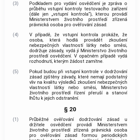
(3)
Podkladem pro vydání osvědčení je zpráva o
průběhu vstupní kontroly testovacího zařízení
(dále jen „vstupní kontrola“), kterou provádí
Ministerstvem životního prostředí zřízená
právnická osoba pro ověřování zásad.
(4)
V případě, že vstupní kontrola prokáže, že
osoba, která hodlá provádět zkoušení
nebezpečných vlastností látky nebo směsi,
dodržuje zásady, vydá jí Ministerstvo životního
prostředí osvědčení. V opačném případě vydá
rozhodnutí, kterým žádost zamítne.
(5)
Pokud budou při vstupní kontrole v dodržování
zásad zjištěny závady, které nemají podstatný
vliv na kvalitu výsledků zkoušení nebezpečných
vlastností látky nebo směsi, Ministerstvo
životního prostředí řízení přeruší a stanoví
lhůtu k jejich odstranění.
§ 20
(1)
Průběžné ověřování dodržování zásad u
držitele osvědčení provádí Ministerstvem
životního prostředí zřízená právnická osoba
pro ověřování zásad formou periodických