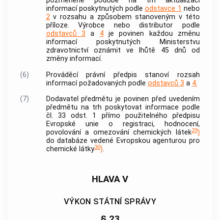
pozměněné podobě na trh aktualizaci
informací poskytnutých podle
odstavce 1
nebo
2
v rozsahu a způsobem stanoveným v této
příloze. Výrobce nebo distributor podle
odstavců 3
a
4
je povinen každou změnu
informací poskytnutých Ministerstvu
zdravotnictví oznámit ve lhůtě 45 dnů od
změny informací.
(6)
Prováděcí právní předpis stanoví rozsah
informací požadovaných podle
odstavců 3
a
4.
(7)
Dodavatel předmětu je povinen před uvedením
předmětu na trh poskytovat informace podle
čl. 33 odst. 1 přímo použitelného předpisu
Evropské unie o registraci, hodnocení,
29
povolování a omezování chemických látek
)
do databáze vedené Evropskou agenturou pro
30
chemické látky
)
.
HLAVA V
VÝKON STÁTNÍ SPRÁVY
§ 23