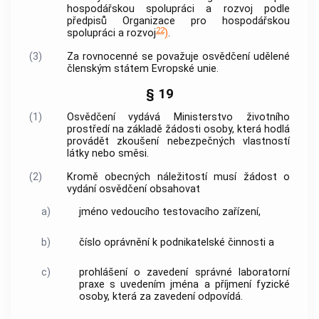
hospodářskou spolupráci a rozvoj podle
předpisů Organizace pro hospodářskou
22
spolupráci a rozvoj
)
.
(3)
Za rovnocenné se považuje osvědčení udělené
členským státem Evropské unie.
§ 19
(1)
Osvědčení vydává Ministerstvo životního
prostředí na základě žádosti osoby, která hodlá
provádět zkoušení nebezpečných vlastností
látky nebo směsi.
(2)
Kromě obecných náležitostí musí žádost o
vydání osvědčení obsahovat
a)
jméno vedoucího testovacího zařízení,
b)
číslo oprávnění k podnikatelské činnosti a
c)
prohlášení o zavedení
správné laboratorní
praxe
s uvedením jména a příjmení fyzické
osoby, která za zavedení odpovídá.