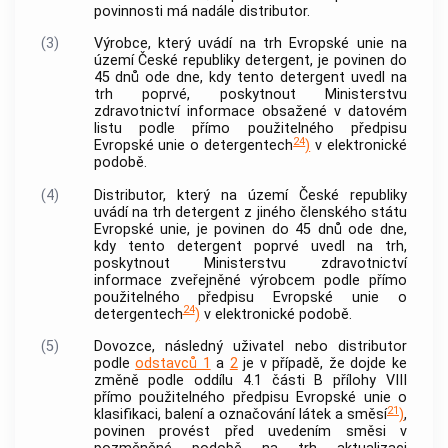
povinnosti má nadále distributor.
(3)
Výrobce, který uvádí na trh Evropské unie na
území České republiky detergent, je povinen do
45 dnů ode dne, kdy tento detergent uvedl na
trh poprvé, poskytnout Ministerstvu
zdravotnictví informace obsažené v datovém
listu podle přímo použitelného předpisu
24
Evropské unie o detergentech
)
v elektronické
podobě.
(4)
Distributor, který na území České republiky
uvádí na trh detergent z jiného členského státu
Evropské unie, je povinen do 45 dnů ode dne,
kdy tento detergent poprvé uvedl na trh,
poskytnout Ministerstvu zdravotnictví
informace zveřejněné výrobcem podle přímo
použitelného předpisu Evropské unie o
24
detergentech
)
v elektronické podobě.
(5)
Dovozce, následný uživatel nebo distributor
podle
odstavců 1
a
2
je v případě, že dojde ke
změně podle oddílu 4.1 části B přílohy VIII
přímo použitelného předpisu Evropské unie o
21
klasifikaci, balení a označování látek a směsí
)
,
povinen provést před uvedením směsi v