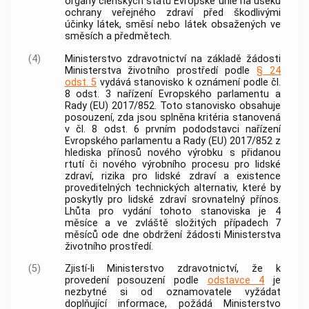
orgány členských států Evropské unie na úseku
ochrany veřejného zdraví před škodlivými
účinky látek, směsí nebo látek obsažených ve
směsích a předmětech.
(4)
Ministerstvo zdravotnictví na základě žádosti
Ministerstva životního prostředí podle
§ 24
odst. 5
vydává stanovisko k oznámení podle čl.
8 odst. 3 nařízení Evropského parlamentu a
Rady (EU) 2017/852. Toto stanovisko obsahuje
posouzení, zda jsou splněna kritéria stanovená
v čl. 8 odst. 6 prvním pododstavci nařízení
Evropského parlamentu a Rady (EU) 2017/852 z
hlediska přínosů nového výrobku s přidanou
rtutí či nového výrobního procesu pro lidské
zdraví, rizika pro lidské zdraví a existence
proveditelných technických alternativ, které by
poskytly pro lidské zdraví srovnatelný přínos.
Lhůta pro vydání tohoto stanoviska je 4
měsíce a ve zvláště složitých případech 7
měsíců ode dne obdržení žádosti Ministerstva
životního prostředí.
(5)
Zjistí-li Ministerstvo zdravotnictví, že k
provedení posouzení podle
odstavce 4
je
nezbytné si od oznamovatele vyžádat
doplňující informace, požádá Ministerstvo