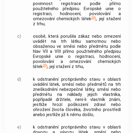
povinnost registrace podle přímo
použitelného předpisu Evropské unie o
registraci, hodnocení, povolování a
20
omezování chemických látek
)
, její stažení
z trhu,
c)
osobě, která porušila zákaz nebo omezení
uvádět na trh látku samotnou nebo
obsaženou ve směsi nebo předmětu podle
hlav VII a VIII přímo použitelného předpisu
Evropské unie o registraci, hodnocení,
povolování a omezování chemických
20
látek
)
, její stažení z trhu,
d)
k odstranění protiprávního stavu v oblasti
uvádění látek, směsí nebo předmětů na trh
zneškodnění nebezpečné látky, směsi nebo
předmětu na náklady jejich vlastníka,
popřípadě držitele, není-li vlastník znám,
jestliže hrozí poškození zdraví nebo
ohrožení života člověka, životního prostředí
anebo jestliže již k němu došlo,
e)
k odstranění protiprávního stavu v oblasti
dovozu a vývozu látek, směsí nebo