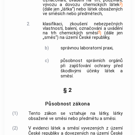
označování, uvádění na trh, používání,
3
vývozu a dovozu chemických látek
)
(dále jen „látka“) nebo látek obsažených
ve směsích nebo předmětech,
2.
klasifikaci, zkoušení nebezpečných
vlastností, balení, označování a uvádění
4
na trh chemických směsí
)
(dále jen
„směs“) na území České republiky,
b)
správnou laboratorní praxi
,
c)
působnost správních orgánů
při zajišťování ochrany před
škodlivými účinky látek a
směsí.
§ 2
Působnost zákona
(1)
Tento zákon se vztahuje na látky, látky
obsažené ve směsi nebo předmětu a směsi.
(2)
V evidenci látek a směsí vyvezených z území
České republiky a dovezených na území České