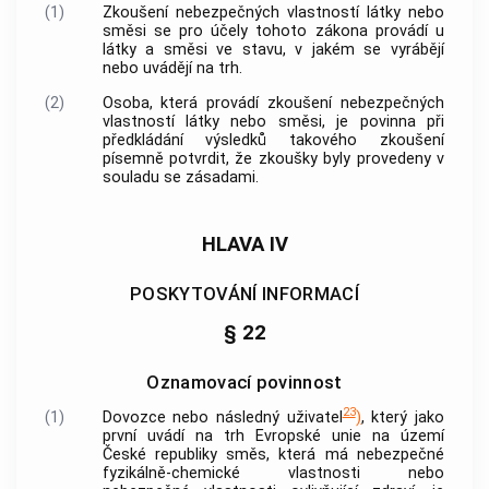
(1)
Zkoušení nebezpečných vlastností látky nebo
směsi se pro účely tohoto zákona provádí u
látky a směsi ve stavu, v jakém se vyrábějí
nebo uvádějí na trh.
(2)
Osoba, která provádí zkoušení nebezpečných
vlastností látky nebo směsi, je povinna při
předkládání výsledků takového zkoušení
písemně potvrdit, že zkoušky byly provedeny v
souladu se zásadami.
HLAVA IV
POSKYTOVÁNÍ INFORMACÍ
§ 22
Oznamovací povinnost
23
(1)
Dovozce nebo následný uživatel
)
, který jako
první uvádí na trh Evropské unie na území
České republiky směs, která má nebezpečné
fyzikálně-chemické vlastnosti nebo