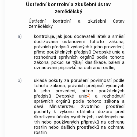
Ústřední kontrolní a zkušební ústav
zemědělský
Ústřední kontrolní a zkušební ústav
zemědělský
a)
kontroluje, jak jsou dodavateli látek a směsí
dodržována ustanovení tohoto zákona,
právních předpisů vydaných k jeho provedení,
přímo použitelných předpisů Evropské unie a
rozhodnutí správních orgánů podle tohoto
zákona, pokud se týkají klasifikace, balení a
označování přípravků na ochranu rostlin,
b)
ukládá pokuty za porušení povinností podle
tohoto zákona, právních předpisů vydaných
k jeho provedení, přímo použitelných
2
předpisů Evropské unie
)
a rozhodnutí
správních orgánů podle tohoto zákona a
dává Ministerstvu životního prostředí
podněty k výkonu státního dozoru před
škodlivými účinky vyráběných, uváděných na
trh nebo používaných přípravků na ochranu
rostlin nebo dalších prostředků na ochranu
rostlin.