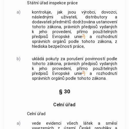
Státní úřad inspekce práce
a)
kontroluje, jak jsou výrobci, dovozci,
následnými uživateli, distributory a
dodavateli předmětů dodržována ustanovení
tohoto zákona, právních předpisů vydaných
k jeho provedení, přímo použitelných
2
předpisů Evropské unie
)
a rozhodnutí
správních orgánů podle tohoto zákona, z
hlediska bezpečnosti práce,
b)
ukládá pokuty za porušení povinností podle
tohoto zákona, právních předpisů vydaných
k jeho provedení, přímo použitelných
2
předpisů Evropské unie
)
a rozhodnutí
správních orgánů podle tohoto zákona.
§ 30
Celní úřad
Celní úřad
a)
vede evidenci všech látek a směsí
vyvezených z území České republiky a