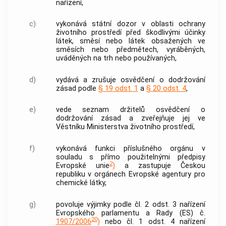
nařízení,
c)
vykonává státní dozor v oblasti ochrany
životního prostředí před škodlivými účinky
látek, směsí nebo látek obsažených ve
směsích nebo předmětech, vyráběných,
uváděných na trh nebo používaných,
d)
vydává a zrušuje osvědčení o dodržování
zásad podle
§ 19 odst. 1
a
§ 20 odst. 4
,
e)
vede seznam držitelů osvědčení o
dodržování zásad a zveřejňuje jej ve
Věstníku Ministerstva životního prostředí,
f)
vykonává funkci příslušného orgánu v
souladu s přímo použitelnými předpisy
2
Evropské unie
)
a zastupuje Českou
republiku v orgánech Evropské agentury pro
chemické látky,
g)
povoluje výjimky podle čl. 2 odst. 3 nařízení
Evropského parlamentu a Rady (ES) č.
20
1907/2006
)
nebo čl. 1 odst. 4 nařízení