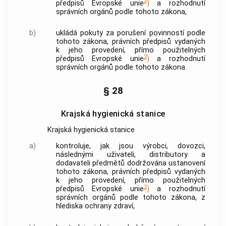
2
předpisů Evropské unie
)
a rozhodnutí
správních orgánů podle tohoto zákona,
b)
ukládá pokuty za porušení povinností podle
tohoto zákona, právních předpisů vydaných
k jeho provedení, přímo použitelných
2
předpisů Evropské unie
)
a rozhodnutí
správních orgánů podle tohoto zákona.
§ 28
Krajská hygienická stanice
Krajská hygienická stanice
a)
kontroluje, jak jsou výrobci, dovozci,
následnými uživateli, distributory a
dodavateli předmětů dodržována ustanovení
tohoto zákona, právních předpisů vydaných
k jeho provedení, přímo použitelných
2
předpisů Evropské unie
)
a rozhodnutí
správních orgánů podle tohoto zákona, z
hlediska ochrany zdraví,