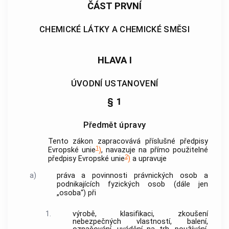
ČÁST PRVNÍ
CHEMICKÉ LÁTKY A CHEMICKÉ SMĚSI
HLAVA I
ÚVODNÍ USTANOVENÍ
§ 1
Předmět úpravy
Tento zákon zapracovává příslušné předpisy
1
Evropské unie
)
, navazuje na přímo použitelné
2
předpisy Evropské unie
)
a upravuje
a)
práva a povinnosti právnických osob a
podnikajících fyzických osob (dále jen
„osoba“) při
1.
výrobě, klasifikaci, zkoušení
nebezpečných vlastností, balení,