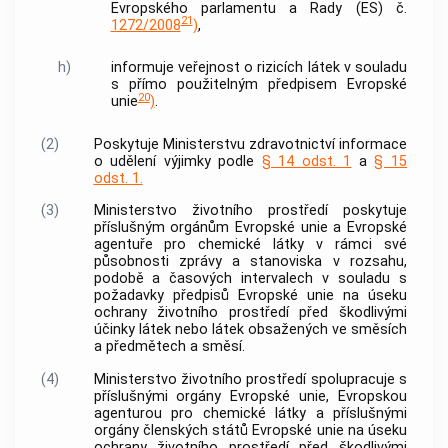
Evropského parlamentu a Rady (ES) č.
21
1272/2008
)
,
h)
informuje veřejnost o rizicích látek v souladu
s přímo použitelným předpisem Evropské
20
unie
)
.
(2)
Poskytuje Ministerstvu zdravotnictví informace
o udělení výjimky podle
§ 14 odst. 1
a
§ 15
odst. 1.
(3)
Ministerstvo životního prostředí poskytuje
příslušným orgánům Evropské unie a Evropské
agentuře pro chemické látky v rámci své
působnosti zprávy a stanoviska v rozsahu,
podobě a časových intervalech v souladu s
požadavky předpisů Evropské unie na úseku
ochrany životního prostředí před škodlivými
účinky látek nebo látek obsažených ve směsích
a předmětech a směsí.
(4)
Ministerstvo životního prostředí spolupracuje s
příslušnými orgány Evropské unie, Evropskou
agenturou pro chemické látky a příslušnými
orgány členských států Evropské unie na úseku
ochrany životního prostředí před škodlivými