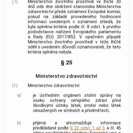
(7)
Ministerstvo životního prostředí ve lhůtě 30
dnů ode dne obdržení stanoviska Ministerstva
zdravotnictví předá oznámení Evropské komisi,
pokud na základě provedeného hodnocení
informací uvedených v oznámení shledá, že
byla splněna kritéria podle čl. 8 odst. 6 prvního
pododstavce nařízení Evropského parlamentu
a Rady (EU) 2017/852. V opačném případě
Ministerstvo životního prostředí v téže lhůtě
sdělí s uvedením důvodů oznamovateli, že tato
kritéria splněna nebyla.
§ 25
Ministerstvo zdravotnictví
(1)
Ministerstvo zdravotnictví
a)
je ústředním orgánem státní správy na
úseku ochrany veřejného zdraví před
škodlivými účinky látek, směsí nebo látek
obsažených ve směsích a předmětech,
b)
přijímá a shromažďuje informace
předkládané podle
§ 22 odst. 1 až 5
a čl. 45