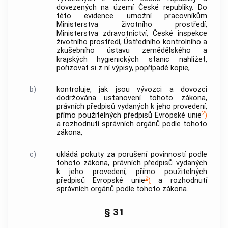
dovezených na území České republiky. Do
této evidence umožní pracovníkům
Ministerstva životního prostředí,
Ministerstva zdravotnictví, České inspekce
životního prostředí, Ústředního kontrolního a
zkušebního ústavu zemědělského a
krajských hygienických stanic nahlížet,
pořizovat si z ní výpisy, popřípadě kopie,
b)
kontroluje, jak jsou vývozci a dovozci
dodržována ustanovení tohoto zákona,
právních předpisů vydaných k jeho provedení,
2
přímo použitelných předpisů Evropské unie
)
a rozhodnutí správních orgánů podle tohoto
zákona,
c)
ukládá pokuty za porušení povinností podle
tohoto zákona, právních předpisů vydaných
k jeho provedení, přímo použitelných
2
předpisů Evropské unie
)
a rozhodnutí
správních orgánů podle tohoto zákona.
§ 31