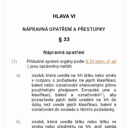
HLAVA VI
NÁPRAVNÁ OPATŘENÍ A PŘESTUPKY
§ 33
Nápravná opatření
(1)
Příslušné správní orgány podle
§ 23 písm. e) až
i)
jsou oprávněny nařídit
a)
osobě, která uvedla na trh látku nebo směs
v rozporu s požadavky na jejich klasifikaci,
balení nebo označování stanovenými přímo
použitelným předpisem Evropské unie o
21
klasifikaci, balení a označování
)
, aby
pozastavila jejich další uvádění na trh do
doby, než uvede jejich klasifikaci, balení a
označování do souladu s těmito požadavky,
b)
osobě, která uvedla látku nebo látku ve
směsi nebo předmětu na trh, aniž splnila