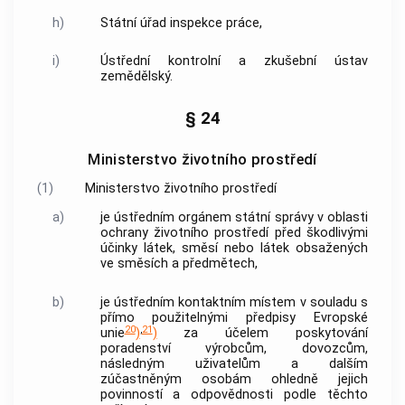
h)
Státní úřad inspekce práce,
i)
Ústřední kontrolní a zkušební ústav
zemědělský.
§ 24
Ministerstvo životního prostředí
(1)
Ministerstvo životního prostředí
a)
je ústředním orgánem státní správy v oblasti
ochrany životního prostředí před škodlivými
účinky látek, směsí nebo látek obsažených
ve směsích a předmětech,
b)
je ústředním kontaktním místem v souladu s
přímo použitelnými předpisy Evropské
20
,
21
unie
)
)
za účelem poskytování
poradenství výrobcům, dovozcům,
následným uživatelům a dalším
zúčastněným osobám ohledně jejich
povinností a odpovědnosti podle těchto