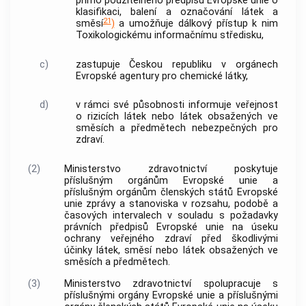
přímo použitelného předpisu Evropské unie o
klasifikaci, balení a označování látek a
21
směsí
)
a umožňuje dálkový přístup k nim
Toxikologickému informačnímu středisku,
c)
zastupuje Českou republiku v orgánech
Evropské agentury pro chemické látky,
d)
v rámci své působnosti informuje veřejnost
o rizicích látek nebo látek obsažených ve
směsích a předmětech nebezpečných pro
zdraví.
(2)
Ministerstvo zdravotnictví poskytuje
příslušným orgánům Evropské unie a
příslušným orgánům členských států Evropské
unie zprávy a stanoviska v rozsahu, podobě a
časových intervalech v souladu s požadavky
právních předpisů Evropské unie na úseku
ochrany veřejného zdraví před škodlivými
účinky látek, směsí nebo látek obsažených ve
směsích a předmětech.
(3)
Ministerstvo zdravotnictví spolupracuje s
příslušnými orgány Evropské unie a příslušnými