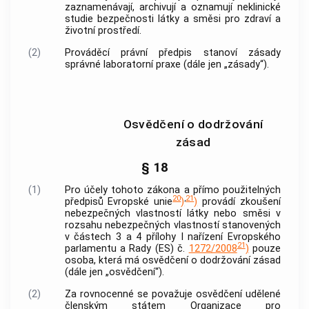
zaznamenávají, archivují a oznamují neklinické
studie bezpečnosti látky a směsi pro zdraví a
životní prostředí.
(2)
Prováděcí právní předpis stanoví zásady
správné laboratorní praxe
(dále jen „zásady“).
Osvědčení o dodržování
zásad
§ 18
(1)
Pro účely tohoto zákona a přímo použitelných
20
,
21
předpisů Evropské unie
)
)
provádí zkoušení
nebezpečných vlastností látky nebo směsi v
rozsahu nebezpečných vlastností stanovených
v částech 3 a 4 přílohy I nařízení Evropského
21
parlamentu a Rady (ES) č.
1272/2008
)
pouze
osoba, která má osvědčení o dodržování zásad
(dále jen „osvědčení“).
(2)
Za rovnocenné se považuje osvědčení udělené
členským státem Organizace pro