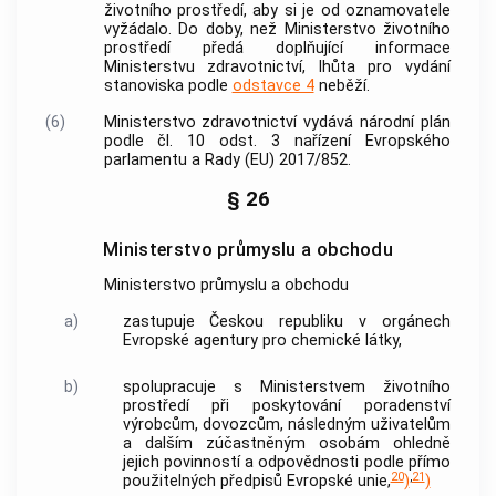
životního prostředí, aby si je od oznamovatele
vyžádalo. Do doby, než Ministerstvo životního
prostředí předá doplňující informace
Ministerstvu zdravotnictví, lhůta pro vydání
stanoviska podle
odstavce 4
neběží.
(6)
Ministerstvo zdravotnictví vydává národní plán
podle čl. 10 odst. 3 nařízení Evropského
parlamentu a Rady (EU) 2017/852.
§ 26
Ministerstvo průmyslu a obchodu
Ministerstvo průmyslu a obchodu
a)
zastupuje Českou republiku v orgánech
Evropské agentury pro chemické látky,
b)
spolupracuje s Ministerstvem životního
prostředí při poskytování poradenství
výrobcům, dovozcům, následným uživatelům
a dalším zúčastněným osobám ohledně
jejich povinností a odpovědnosti podle přímo
20
,
21
použitelných předpisů Evropské unie,
)
)