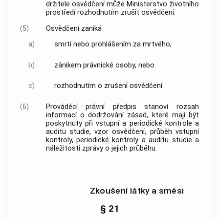
držitele osvědčení může Ministerstvo životního
prostředí rozhodnutím zrušit osvědčení.
(5)
Osvědčení zaniká
a)
smrtí nebo prohlášením za mrtvého,
b)
zánikem právnické osoby, nebo
c)
rozhodnutím o zrušení osvědčení.
(6)
Prováděcí právní předpis stanoví rozsah
informací o dodržování zásad, které mají být
poskytnuty při vstupní a periodické kontrole a
auditu studie, vzor osvědčení, průběh vstupní
kontroly, periodické kontroly a auditu studie a
náležitosti zprávy o jejich průběhu.
Zkoušení látky a směsi
§ 21