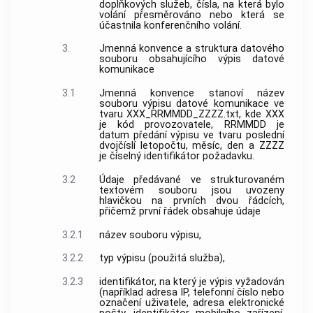
doplňkových služeb, čísla, na která bylo
volání
přesměrováno nebo která se
účastnila konferenčního
volání
.
3.
Jmenná konvence a struktura datového
souboru obsahujícího výpis datové
komunikace
3.1
Jmenná konvence stanoví název
souboru výpisu datové komunikace ve
tvaru XXX_RRMMDD_ZZZZ.txt, kde XXX
je
kód provozovatele
, RRMMDD je
datum předání výpisu ve tvaru poslední
dvojčíslí letopočtu, měsíc, den a ZZZZ
je číselný identifikátor požadavku.
3.2
Údaje předávané ve strukturovaném
textovém souboru jsou uvozeny
hlavičkou na prvních dvou řádcích,
přičemž první řádek obsahuje údaje
3.2.1
název souboru výpisu,
3.2.2
typ výpisu (použitá služba),
3.2.3
identifikátor, na který je výpis vyžadován
(například
adresa IP
,
telefonní číslo
nebo
označení uživatele
, adresa elektronické