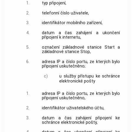
1.
typ připojení,
2.
telefonní číslo
uživatele
,
3.
identifikátor mobilního zařízení
,
4.
datum a čas zahájení a ukončení
připojení k internetu,
5.
označení
základnové stanice
Start a
základnové stanice
Stop,
6.
adresa IP
a
číslo portu
, ze kterých bylo
připojení uskutečněno;
c)
u služby
přístupu
ke schránce
elektronické pošty
1.
adresa IP
a
číslo portu
, ze kterých bylo
připojení uskutečněno,
2.
identifikátor uživatelského účtu,
3.
datum a čas zahájení připojení ke
schránce elektronické pošty,