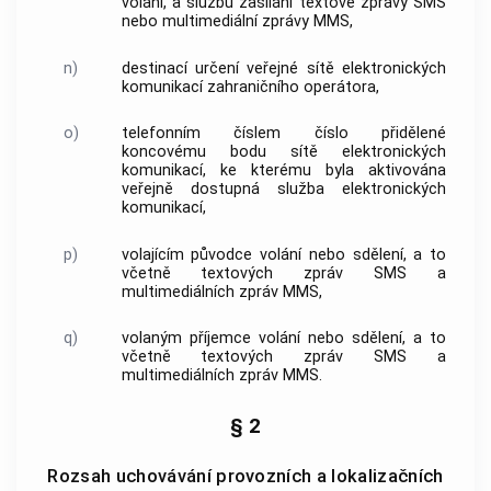
volání
, a službu zasílání textové
zprávy
SMS
nebo multimediální
zprávy
MMS,
n)
destinací určení
veřejné
sítě elektronických
komunikací
zahraničního operátora,
o)
telefonním číslem
číslo přidělené
koncovému bodu sítě
elektronických
komunikací, ke kterému byla aktivována
veřejně dostupná služba elektronických
komunikací,
p)
volajícím původce
volání
nebo sdělení, a to
včetně textových
zpráv
SMS a
multimediálních
zpráv
MMS,
q)
volaným příjemce
volání
nebo sdělení, a to
včetně textových
zpráv
SMS a
multimediálních
zpráv
MMS.
§ 2
Rozsah uchovávání provozních a lokalizačních