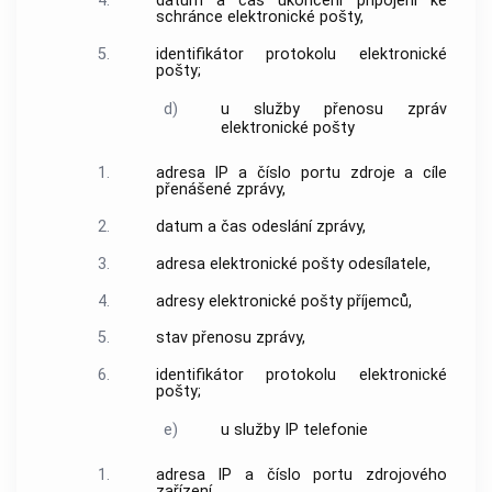
4.
datum a čas ukončení připojení ke
schránce elektronické pošty,
5.
identifikátor protokolu elektronické
pošty
;
d)
u služby přenosu
zpráv
elektronické pošty
1.
adresa IP
a
číslo portu
zdroje a cíle
přenášené
zprávy
,
2.
datum a čas odeslání
zprávy
,
3.
adresa elektronické pošty odesílatele,
4.
adresy elektronické pošty příjemců,
5.
stav přenosu
zprávy
,
6.
identifikátor protokolu elektronické
pošty
;
e)
u služby IP telefonie
1.
adresa IP
a
číslo portu
zdrojového
zařízení,