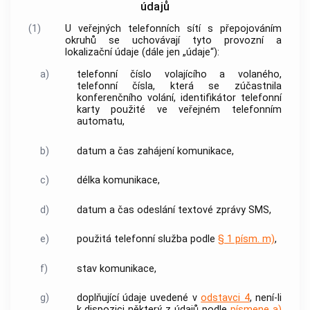
údajů
(1)
U veřejných telefonních sítí s přepojováním
okruhů se uchovávají tyto provozní a
lokalizační údaje
(dále jen „údaje“):
a)
telefonní číslo
volajícího a volaného,
telefonní čísla
, která se zúčastnila
konferenčního
volání
, identifikátor telefonní
karty použité ve
veřejném telefonním
automatu
,
b)
datum a čas zahájení komunikace,
c)
délka komunikace,
d)
datum a čas odeslání textové
zprávy
SMS,
e)
použitá
telefonní služba
podle
§ 1 písm. m)
,
f)
stav komunikace,
g)
doplňující údaje uvedené v
odstavci 4
, není-li
k dispozici některý z údajů podle
písmene a)