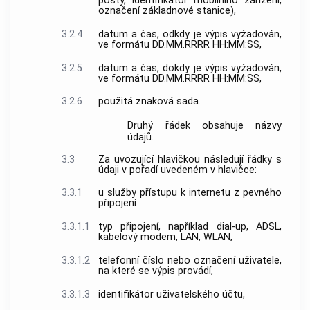
pošty,
identifikátor mobilního zařízení
,
označení
základnové stanice
),
3.2.4
datum a čas, odkdy je výpis vyžadován,
ve formátu DD.MM.RRRR HH:MM:SS,
3.2.5
datum a čas, dokdy je výpis vyžadován,
ve formátu DD.MM.RRRR HH:MM:SS,
3.2.6
použitá znaková sada.
Druhý řádek obsahuje názvy
údajů.
3.3
Za uvozující hlavičkou následují řádky s
údaji v pořadí uvedeném v hlavičce:
3.3.1
u služby
přístupu
k internetu z pevného
připojení
3.3.1.1
typ připojení, například dial-up, ADSL,
kabelový modem, LAN, WLAN,
3.3.1.2
telefonní číslo
nebo
označení uživatele
,
na které se výpis provádí,
3.3.1.3
identifikátor uživatelského účtu,