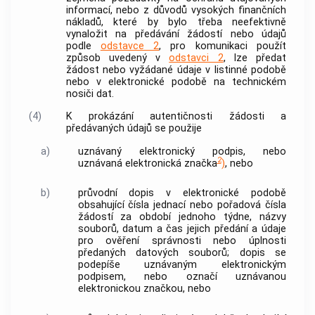
informací, nebo z důvodů vysokých finančních
nákladů, které by bylo třeba neefektivně
vynaložit na předávání žádostí nebo údajů
podle
odstavce 2
, pro komunikaci použít
způsob uvedený v
odstavci 2
, lze předat
žádost nebo vyžádané údaje v listinné podobě
nebo v elektronické podobě na technickém
nosiči dat.
(4)
K prokázání autentičnosti žádosti a
předávaných údajů se použije
a)
uznávaný
elektronický podpis
, nebo
2
uznávaná elektronická značka
)
, nebo
b)
průvodní dopis v elektronické podobě
obsahující čísla jednací nebo pořadová čísla
žádostí za období jednoho týdne, názvy
souborů, datum a čas jejich předání a údaje
pro ověření správnosti nebo úplnosti
předaných datových souborů; dopis se
podepíše uznávaným
elektronickým
podpisem
, nebo označí uznávanou
elektronickou značkou, nebo