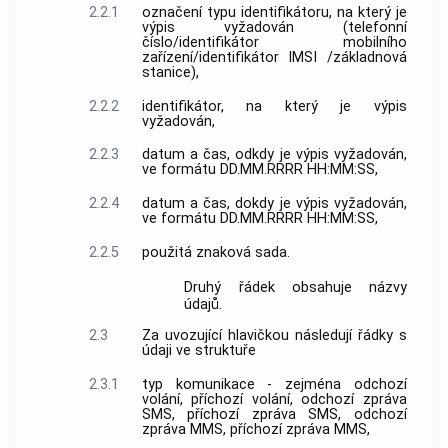
2.2.1
označení typu identifikátoru, na který je
výpis vyžadován (
telefonní
číslo
/
identifikátor mobilního
zařízení
/
identifikátor IMSI
/
základnová
stanice
),
2.2.2
identifikátor, na který je výpis
vyžadován,
2.2.3
datum a čas, odkdy je výpis vyžadován,
ve formátu DD.MM.RRRR HH:MM:SS,
2.2.4
datum a čas, dokdy je výpis vyžadován,
ve formátu DD.MM.RRRR HH:MM:SS,
2.2.5
použitá znaková sada.
Druhý řádek obsahuje názvy
údajů.
2.3
Za uvozující hlavičkou následují řádky s
údaji ve struktuře
2.3.1
typ komunikace - zejména odchozí
volání
, příchozí
volání
, odchozí
zpráva
SMS, příchozí
zpráva
SMS, odchozí
zpráva
MMS, příchozí
zpráva
MMS,