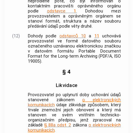
neprodleně poté, co byl informován o
kontaktním pracovišti oprávněného orgánu
podle
odstavce 1.
Dohodou mezi
provozovatelem a oprávněným orgánem se
stanoví formát, struktura a název souboru
předávání údajů podle věty druhé.
(12)
Dohody podle
odstavců 10
a
11
uchovává
provozovatel ve formě datového souboru
označeného uznávanou elektronickou značkou
v datovém formátu Portable Document
Format for the Long-term Archiving (PDF/A, ISO
19005).
§ 4
Likvidace
Provozovatel po uplynutí doby uchování údajů
stanovené zákonem
o elektronických
komunikacích
údaje zlikviduje způsobem, který
trvale znemožní jejich obnovení a který má
stanoven ve svém vnitřním technicko-
organizačním předpisu, jenž zpracoval na
základě
§ 88a odst. 2
zákona
o elektronických
komunikacích
.