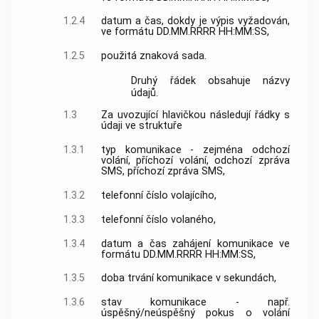
1.2.4
datum a čas, dokdy je výpis vyžadován,
ve formátu DD.MM.RRRR HH:MM:SS,
1.2.5
použitá znaková sada.
Druhý řádek obsahuje názvy
údajů.
1.3
Za uvozující hlavičkou následují řádky s
údaji ve struktuře
1.3.1
typ komunikace - zejména odchozí
volání
, příchozí
volání
, odchozí
zpráva
SMS, příchozí
zpráva
SMS,
1.3.2
telefonní číslo
volajícího,
1.3.3
telefonní číslo
volaného,
1.3.4
datum a čas zahájení komunikace ve
formátu DD.MM.RRRR HH:MM:SS,
1.3.5
doba trvání komunikace v sekundách,
1.3.6
stav komunikace - např.
úspěšný/
neúspěšný pokus o volání