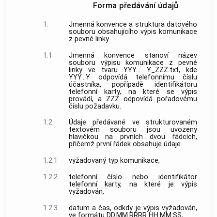
Forma předávání údajů
1.
Jmenná konvence a struktura datového
souboru obsahujícího výpis komunikace
z pevné linky
1.1
Jmenná konvence stanoví název
souboru výpisu komunikace z pevné
linky ve tvaru YYY... Y_ZZZ.txt, kde
YYY...Y odpovídá
telefonnímu číslu
účastníka, popřípadě identifikátoru
telefonní karty, na které se výpis
provádí, a ZZZ odpovídá pořadovému
číslu požadavku.
1.2
Údaje předávané ve strukturovaném
textovém souboru jsou uvozeny
hlavičkou na prvních dvou řádcích,
přičemž první řádek obsahuje údaje
1.2.1
vyžadovaný typ komunikace,
1.2.2
telefonní číslo
nebo identifikátor
telefonní karty, na které je výpis
vyžadován,
1.2.3
datum a čas, odkdy je výpis vyžadován,
ve formátu DD.MM.RRRR HH:MM:SS,