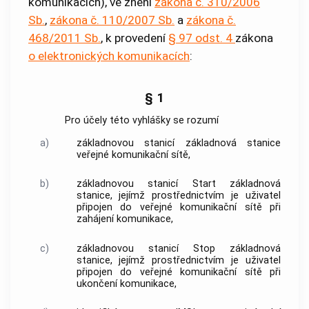
komunikacích), ve znění
zákona č. 310/2006
Sb.
,
zákona č. 110/2007 Sb.
a
zákona č.
468/2011 Sb.
, k provedení
§ 97 odst. 4
zákona
o elektronických komunikacích
:
§ 1
Pro účely této vyhlášky se rozumí
a)
základnovou stanicí
základnová stanice
veřejné komunikační sítě
,
b)
základnovou stanicí
Start
základnová
stanice
, jejímž prostřednictvím je
uživatel
připojen do
veřejné komunikační sítě
při
zahájení komunikace,
c)
základnovou stanicí
Stop
základnová
stanice
, jejímž prostřednictvím je
uživatel
připojen do
veřejné komunikační sítě
při
ukončení komunikace,