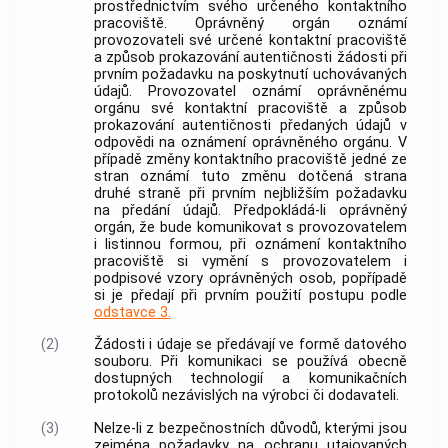
prostřednictvím svého určeného kontaktního
pracoviště. Oprávněný orgán oznámí
provozovateli své určené kontaktní pracoviště
a způsob prokazování autentičnosti žádosti při
prvním požadavku na poskytnutí uchovávaných
údajů. Provozovatel oznámí oprávněnému
orgánu své kontaktní pracoviště a způsob
prokazování autentičnosti předaných údajů v
odpovědi na oznámení oprávněného orgánu. V
případě změny kontaktního pracoviště jedné ze
stran oznámí tuto změnu dotčená strana
druhé straně při prvním nejbližším požadavku
na předání údajů. Předpokládá-li oprávněný
orgán, že bude komunikovat s provozovatelem
i listinnou formou, při oznámení kontaktního
pracoviště si vymění s provozovatelem i
podpisové vzory oprávněných osob, popřípadě
si je předají při prvním použití postupu podle
odstavce 3.
(2)
Žádosti i údaje se předávají ve formě datového
souboru. Při komunikaci se používá obecně
dostupných technologií a komunikačních
protokolů nezávislých na výrobci či dodavateli.
(3)
Nelze-li z bezpečnostních důvodů, kterými jsou
zejména požadavky na ochranu utajovaných