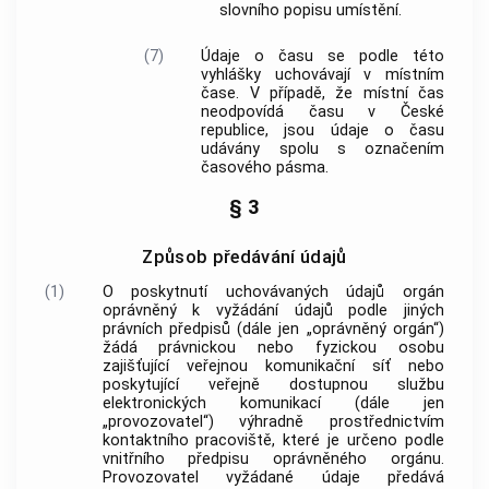
slovního popisu umístění.
(7)
Údaje o času se podle této
vyhlášky uchovávají v místním
čase. V případě, že místní čas
neodpovídá času v České
republice, jsou údaje o času
udávány spolu s označením
časového pásma.
§ 3
Způsob předávání údajů
(1)
O poskytnutí uchovávaných údajů orgán
oprávněný k vyžádání údajů podle jiných
právních předpisů (dále jen „oprávněný orgán“)
žádá právnickou nebo fyzickou osobu
zajišťující
veřejnou komunikační síť
nebo
poskytující veřejně dostupnou službu
elektronických komunikací (dále jen
„provozovatel“) výhradně prostřednictvím
kontaktního pracoviště, které je určeno podle
vnitřního předpisu oprávněného orgánu.
Provozovatel vyžádané údaje předává