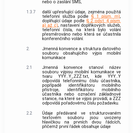
nebo o zaslání SMS,
1.3.7
další upřesňující údaje, zejména použitá
telefonní služba
podle
§ 1 písm. m)
,
doplňující údaje podle
§ 2 odst. 4 písm.
a) až c)
, nastavení doplňkových služeb,
telefonní čísla
, na která bylo
volání
přesměrováno nebo která se účastnila
konferenčního
volání
.
2.
Jmenná konvence a struktura datového
souboru obsahujícího výpis mobilní
komunikace
2.1
Jmenná konvence stanoví název
souboru výpisu mobilní komunikace ve
tvaru YYY...Y_ZZZ.txt, kde YYY...Y
odpovídá
telefonnímu číslu
účastníka,
popřípadě identifikátoru mobilního
přístroje
, identifikátoru mobilního
účastníka nebo označení
základnové
stanice
, na které se výpis provádí, a ZZZ
odpovídá pořadovému číslu požadavku.
2.2
Údaje předávané ve strukturovaném
textovém souboru jsou uvozeny
hlavičkou na prvních dvou řádcích,
přičemž první řádek obsahuje údaje