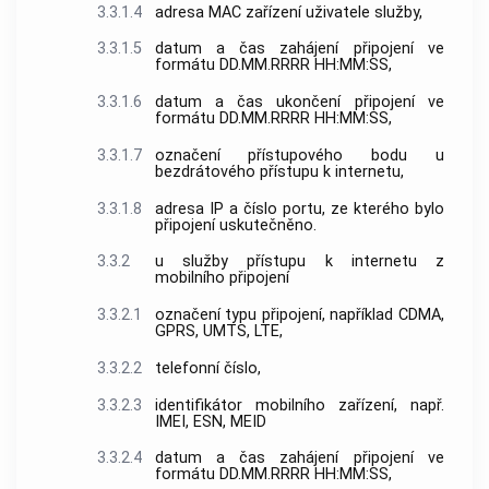
3.3.1.4
adresa MAC
zařízení
uživatele
služby,
3.3.1.5
datum a čas zahájení připojení ve
formátu DD.MM.RRRR HH:MM:SS,
3.3.1.6
datum a čas ukončení připojení ve
formátu DD.MM.RRRR HH:MM:SS,
3.3.1.7
označení přístupového bodu
u
bezdrátového
přístupu
k internetu,
3.3.1.8
adresa IP
a
číslo portu
, ze kterého bylo
připojení uskutečněno.
3.3.2
u služby
přístupu
k internetu z
mobilního připojení
3.3.2.1
označení typu připojení, například CDMA,
GPRS, UMTS, LTE,
3.3.2.2
telefonní číslo
,
3.3.2.3
identifikátor mobilního zařízení
, např.
IMEI, ESN, MEID
3.3.2.4
datum a čas zahájení připojení ve
formátu DD.MM.RRRR HH:MM:SS,