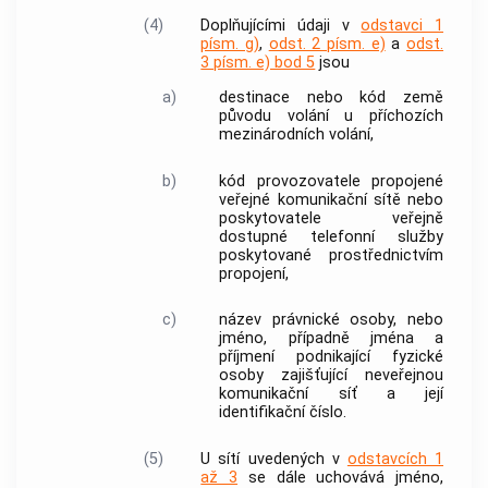
(4)
Doplňujícími údaji v
odstavci 1
písm. g)
,
odst. 2 písm. e)
a
odst.
3 písm. e) bod 5
jsou
a)
destinace nebo kód země
původu
volání
u příchozích
mezinárodních
volání
,
b)
kód provozovatele
propojené
veřejné komunikační sítě
nebo
poskytovatele veřejně
dostupné
telefonní služby
poskytované prostřednictvím
propojení
,
c)
název právnické osoby, nebo
jméno, případně jména a
příjmení podnikající fyzické
osoby zajišťující neveřejnou
komunikační síť a její
identifikační číslo.
(5)
U sítí uvedených v
odstavcích 1
až 3
se dále uchovává jméno,