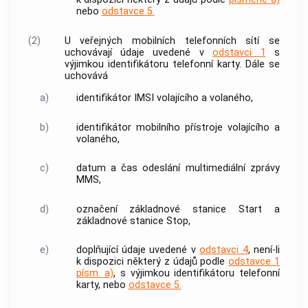
nebo
odstavce 5.
(2)
U veřejných mobilních telefonních sítí se
uchovávají údaje uvedené v
odstavci 1
s
výjimkou identifikátoru telefonní karty. Dále se
uchovává
a)
identifikátor IMSI
volajícího a volaného,
b)
identifikátor mobilního
přístroje
volajícího a
volaného,
c)
datum a čas odeslání multimediální
zprávy
MMS,
d)
označení
základnové stanice
Start a
základnové stanice
Stop,
e)
doplňující údaje uvedené v
odstavci 4
, není-li
k dispozici některý z údajů podle
odstavce 1
písm. a)
, s výjimkou identifikátoru telefonní
karty, nebo
odstavce 5.