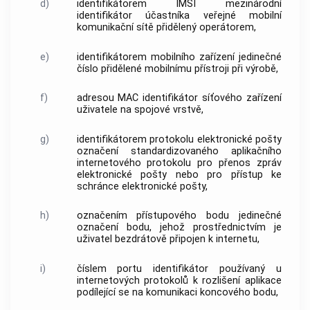
d)
identifikátorem IMSI
mezinárodní
identifikátor účastníka veřejné mobilní
komunikační sítě přidělený operátorem,
e)
identifikátorem mobilního zařízení
jedinečné
číslo přidělené mobilnímu
přístroji
při výrobě,
f)
adresou MAC
identifikátor síťového zařízení
uživatele
na spojové vrstvě,
g)
identifikátorem protokolu elektronické pošty
označení standardizovaného aplikačního
internetového protokolu pro přenos
zpráv
elektronické pošty nebo pro
přístup
ke
schránce elektronické pošty,
h)
označením přístupového bodu
jedinečné
označení bodu, jehož prostřednictvím je
uživatel
bezdrátově připojen k internetu,
i)
číslem portu
identifikátor používaný u
internetových protokolů k rozlišení aplikace
podílející se na komunikaci koncového bodu,