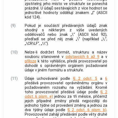
zjistitelný, jeho místo ve struktuře se ponechá
prázdné. U údajů sestávajících z více hodnot se
jednotlivé hodnoty oddělují znakem „|“ (ASCII
kód 124).
(9)
Pokud je součástí předávaných údajů znak
shodný s některým z výše uvedených
oddělovačů nebo znak „\“ (ASCII kód 92),
předřadí se před něj znak „\“ (například „\;“,
„\CR\LF“, „\\“).
(10)
Nelze-li dodržet formát, strukturu a název
souboru stanovené v
odstavcích 6 až 9
a v
příloze
k této vyhlášce, předá provozovatel po
dohodě s oprávněným orgánem požadované
údaje v jiném formátu a struktuře.
(11)
Údaje uchovávané podle
§ 2 odst. 5
a
6
předává provozovatel oprávněnému orgánu v
požadovaném rozsahu na vyžádání. Kromě
toho provozovatel předává údaje podle
§ 2
odst. 6 písm. e)
jednou za tři měsíce, přičemž
jejich případné změny předá nejpozději do
jednoho týdne od provedení změny, a jednou za
dva týdny údaje podle
§ 2 odst. 6 písm. b)
.
Provozovatel zahájí předávání podle věty druhé