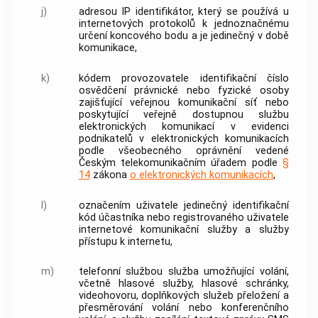
j)
adresou IP
identifikátor, který se používá u
internetových protokolů k jednoznačnému
určení koncového bodu a je jedinečný v době
komunikace,
k)
kódem provozovatele
identifikační číslo
osvědčení právnické nebo fyzické osoby
zajišťující
veřejnou komunikační síť
nebo
poskytující veřejně dostupnou službu
elektronických komunikací v evidenci
podnikatelů v elektronických komunikacích
podle všeobecného oprávnění vedené
Českým telekomunikačním úřadem podle
§
14
zákona
o elektronických komunikacích
,
l)
označením uživatele
jedinečný identifikační
kód účastníka nebo registrovaného
uživatele
internetové komunikační služby a služby
přístupu
k internetu,
m)
telefonní službou
služba umožňující
volání
,
včetně hlasové služby, hlasové schránky,
videohovoru, doplňkových služeb přeložení a
přesměrování
volání
nebo konferenčního