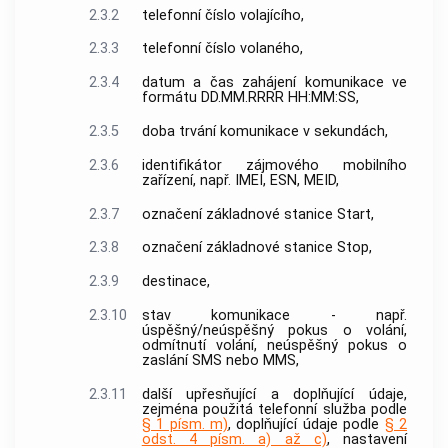
2.3.2
telefonní číslo
volajícího,
2.3.3
telefonní číslo
volaného,
2.3.4
datum a čas zahájení komunikace ve
formátu DD.MM.RRRR HH:MM:SS,
2.3.5
doba trvání komunikace v sekundách,
2.3.6
identifikátor zájmového mobilního
zařízení, např. IMEI, ESN, MEID,
2.3.7
označení
základnové stanice
Start,
2.3.8
označení
základnové stanice
Stop,
2.3.9
destinace,
2.3.10
stav komunikace - např.
úspěšný/
neúspěšný pokus o volání
,
odmítnutí
volání
, neúspěšný pokus o
zaslání SMS nebo MMS,
2.3.11
další upřesňující a doplňující údaje,
zejména použitá
telefonní služba
podle
§ 1 písm. m)
, doplňující údaje podle
§ 2
odst. 4 písm. a) až c)
, nastavení