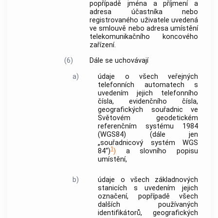
popřípadě jména a příjmení a
adresa účastníka nebo
registrovaného
uživatele
uvedená
ve smlouvě nebo adresa umístění
telekomunikačního koncového
zařízení
.
(6)
Dále se uchovávají
a)
údaje o všech
veřejných
telefonních automatech
s
uvedením jejich
telefonního
čísla
, evidenčního čísla,
geografických souřadnic ve
Světovém geodetickém
referenčním systému 1984
(WGS84) (dále jen
„souřadnicový systém WGS
1
84“)
)
a slovního popisu
umístění,
b)
údaje o všech
základnových
stanicích
s uvedením jejich
označení, popřípadě všech
dalších používaných
identifikátorů, geografických