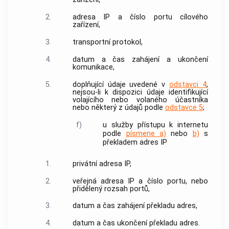
2.
adresa IP
a
číslo portu
cílového
zařízení,
3.
transportní protokol,
4.
datum a čas zahájení a ukončení
komunikace,
5.
doplňující údaje uvedené v
odstavci 4
,
nejsou-li k dispozici údaje identifikující
volajícího nebo volaného účastníka
nebo některý z údajů podle
odstavce 5
;
f)
u služby
přístupu
k internetu
podle
písmene a)
nebo
b)
s
překladem
adres IP
1.
privátní
adresa IP
,
2.
veřejná
adresa IP
a
číslo portu
, nebo
přidělený rozsah portů,
3.
datum a čas zahájení překladu adres,
4.
datum a čas ukončení překladu adres.