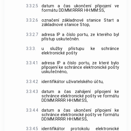
3.3.2.5
datum a čas ukončení připojení ve
formátu DD.MM.RRRR HH:MM:SS,
3.3.2.6
označení
základnové stanice
Start a
základnové stanice
Stop,
3.3.2.7
adresa IP
a
číslo portu
, ze kterého byl
přístup
uskutečněn.
3.3.3.
u služby
přístupu
ke schránce
elektronické pošty
3.3.4.1
adresa IP
a
číslo portu
, ze které bylo
připojení ke schránce elektronické pošty
uskutečněno,
3.3.4.2
identifikátor uživatelského účtu,
3.3.4.3
datum a čas zahájení připojení ke
schránce elektronické pošty ve formátu
DD.MM.RRRR HH:MM:SS,
3.3.4.4
datum a čas ukončení připojení ke
schránce elektronické pošty ve formátu
DD.MM.RRRR HH:MM:SS,
3.3.4.5
identifikátor protokolu elektronické