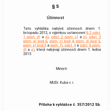
§ 5
Účinnost
Tato vyhláška nabývá účinnosti dnem 1.
listopadu 2012, s výjimkou ustanovení
§ 2 odst.
1 písm. d)
a
g)
,
odst. 2 písm. c)
a
e)
,
odst. 3
písm. a) bod 6
,
písm. c) bod 4
,
písm. d) bod 5
,
písm. e) bod 5
a
písm. f)
,
odst. 4
a
odst. 6 písm.
d)
a
e)
, která nabývají účinnosti dnem 1. ledna
2013.
Ministr:
MUDr. Kuba v. r.
Příloha k vyhlášce č. 357/2012 Sb.