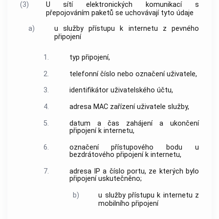
(3)
U
sítí elektronických komunikací
s
přepojováním paketů se uchovávají tyto údaje
a)
u služby
přístupu
k internetu z pevného
připojení
1.
typ připojení,
2.
telefonní číslo
nebo
označení uživatele
,
3.
identifikátor uživatelského účtu,
4.
adresa MAC
zařízení
uživatele
služby,
5.
datum a čas zahájení a ukončení
připojení k internetu,
6.
označení přístupového bodu
u
bezdrátového připojení k internetu,
7.
adresa IP
a
číslo portu
, ze kterých bylo
připojení uskutečněno;
b)
u služby
přístupu
k internetu z
mobilního připojení