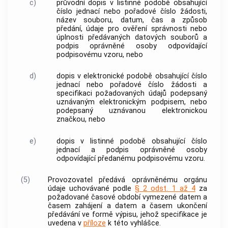
c)
průvodní dopis v listinné podobě obsahující
číslo jednací nebo pořadové číslo žádosti,
název souboru, datum, čas a způsob
předání, údaje pro ověření správnosti nebo
úplnosti předávaných datových souborů a
podpis oprávněné osoby odpovídající
podpisovému vzoru, nebo
d)
dopis v elektronické podobě obsahující číslo
jednací nebo pořadové číslo žádosti a
specifikaci požadovaných údajů podepsaný
uznávaným
elektronickým podpisem
, nebo
podepsaný uznávanou elektronickou
značkou, nebo
e)
dopis v listinné podobě obsahující číslo
jednací a podpis oprávněné osoby
odpovídající předanému podpisovému vzoru.
(5)
Provozovatel předává oprávněnému orgánu
údaje uchovávané podle
§ 2 odst. 1 až 4
za
požadované časové období vymezené datem a
časem zahájení a datem a časem ukončení
předávání ve formě výpisu, jehož specifikace je
uvedena v
příloze
k této vyhlášce.