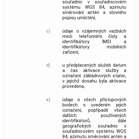
souřadnic v souřadnicovém
systému WGS 84, azimutu
směrování antén a slovního
popisu umístění,
c)
údaje o vzájemných vazbách
mezi
telefonními čísly
a
identifikátory IMSI
a
identifikátory mobilních
zařízení
,
d)
u předplacených služeb datum
a čas aktivace služby a
označení
základnových stanic
,
v jejichž dosahu byla aktivace
provedena,
e)
údaje o všech přístupových
bodech s uvedením jejich
označení, popřípadě všech
dalších používaných
identifikátorů, dále
geografických souřadnic v
souřadnicovém systému WGS
84, azimutu směrování antén a