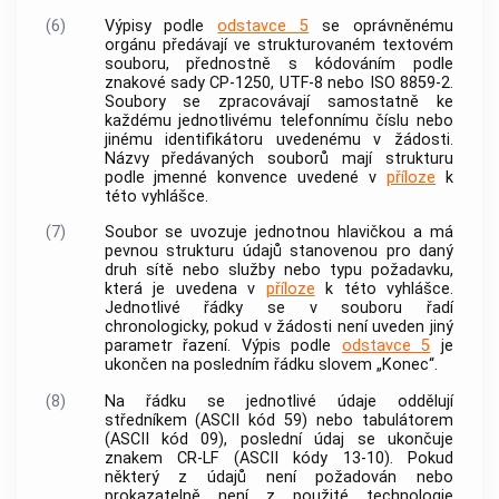
(6)
Výpisy podle
odstavce 5
se oprávněnému
orgánu předávají ve strukturovaném textovém
souboru, přednostně s kódováním podle
znakové sady CP-1250, UTF-8 nebo ISO 8859-2.
Soubory se zpracovávají samostatně ke
každému jednotlivému
telefonnímu číslu
nebo
jinému identifikátoru uvedenému v žádosti.
Názvy předávaných souborů mají strukturu
podle jmenné konvence uvedené v
příloze
k
této vyhlášce.
(7)
Soubor se uvozuje jednotnou hlavičkou a má
pevnou strukturu údajů stanovenou pro daný
druh sítě nebo služby nebo typu požadavku,
která je uvedena v
příloze
k této vyhlášce.
Jednotlivé řádky se v souboru řadí
chronologicky, pokud v žádosti není uveden jiný
parametr řazení. Výpis podle
odstavce 5
je
ukončen na posledním řádku slovem „Konec“.
(8)
Na řádku se jednotlivé údaje oddělují
středníkem (ASCII kód 59) nebo tabulátorem
(ASCII kód 09), poslední údaj se ukončuje
znakem CR-LF (ASCII kódy 13-10). Pokud
některý z údajů není požadován nebo
prokazatelně není z použité technologie