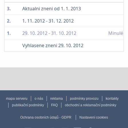
3.
Aktualni zneni od 1. 1. 2013
2.
1. 11. 2012 - 31. 12. 2012
1.
29. 10. 2012 - 31. 10. 2012
Minulé n
Vyhlasene zneni 29. 10. 2012
mapa serveru
o nás
reklama
podmínky provozu
kontakty
publikační podmínky
FAQ
obchodní a reklamační podmínky
Ochrana osobních údajů - GDPR
Nastavení cookies