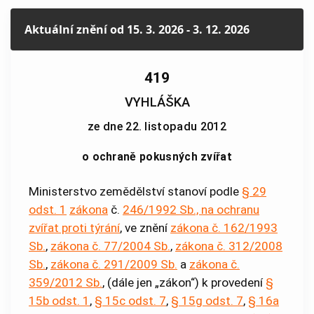
Aktuální znění
od 15. 3. 2026 - 3. 12. 2026
419
VYHLÁŠKA
ze dne 22. listopadu 2012
o ochraně pokusných zvířat
Ministerstvo zemědělství stanoví podle
§ 29
odst. 1
zákona
č.
246/1992 Sb., na ochranu
zvířat proti týrání
, ve znění
zákona č. 162/1993
Sb.
,
zákona č. 77/2004 Sb.
,
zákona č. 312/2008
Sb.
,
zákona č. 291/2009 Sb.
a
zákona č.
359/2012 Sb.
, (dále jen „zákon“) k provedení
§
15b odst. 1
,
§ 15c odst. 7
,
§ 15g odst. 7
,
§ 16a