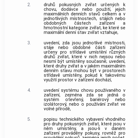
2.
druhů pokusných
zvířat
určených k
chovu, dodávce nebo použití, jejich
maximálních denních stavů celkem a v
jednotlivých místnostech, stájích nebo
obdobných částech
zařízení
a
hmotnostní kategorie
zvířat
, ke které se
maximální denní stav
zvířat
vztahuje,
3.
uvedení, zda jsou jednotlivé místnosti,
stáje nebo obdobné části
zařízení
určeny pro střídavé umístění různých
druhů
zvířat
, které v nich nejsou nebo
nesmí být umístěny současně; uvedení,
které druhy
zvířat
a v jakém maximálním
denním stavu mohou být v prostorech
střídavě umístěny, pokud k takovému
využití prostor v
zařízení
dochází,
4.
uvedení systému chovu používaného v
zařízení
, zejména zda se jedná o
systém otevřený, bariérový nebo
izolátorový, nebo o používání
zvířat
ve
volné přírodě,
5.
popisu technického vybavení vhodného
pro druhy pokusných
zvířat
, které jsou v
něm umístěny, a jsou-li v daném
zařízení
prováděny
pokusy
, rovněž pro
provádění
pokusů
, zejména jejich počet,