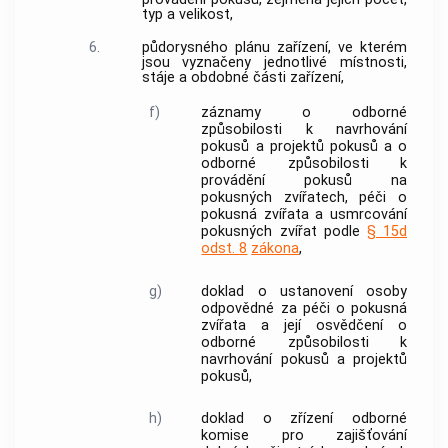
typ a velikost,
6.
půdorysného plánu
zařízení
, ve kterém
jsou vyznačeny jednotlivé místnosti,
stáje a obdobné části
zařízení
,
f)
záznamy o odborné
způsobilosti k navrhování
pokusů
a
projektů pokusů
a o
odborné způsobilosti k
provádění
pokusů
na
pokusných
zvířatech
, péči o
pokusná
zvířata
a usmrcování
pokusných
zvířat
podle
§ 15d
odst. 8
zákona
,
g)
doklad o ustanovení osoby
odpovědné za péči o pokusná
zvířata
a její osvědčení o
odborné způsobilosti k
navrhování
pokusů
a
projektů
pokusů
,
h)
doklad o zřízení odborné
komise pro zajišťování