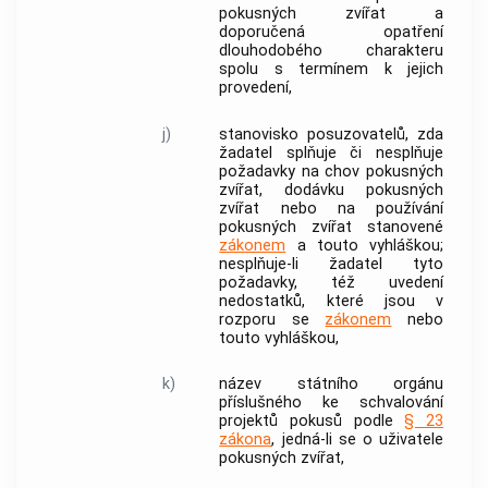
pokusných
zvířat
a
doporučená opatření
dlouhodobého charakteru
spolu s termínem k jejich
provedení,
j)
stanovisko posuzovatelů, zda
žadatel splňuje či nesplňuje
požadavky na chov pokusných
zvířat
, dodávku pokusných
zvířat
nebo na používání
pokusných
zvířat
stanovené
zákonem
a touto vyhláškou;
nesplňuje-li žadatel tyto
požadavky, též uvedení
nedostatků, které jsou v
rozporu se
zákonem
nebo
touto vyhláškou,
k)
název státního orgánu
příslušného ke schvalování
projektů pokusů
podle
§ 23
zákona
, jedná-li se o uživatele
pokusných zvířat,