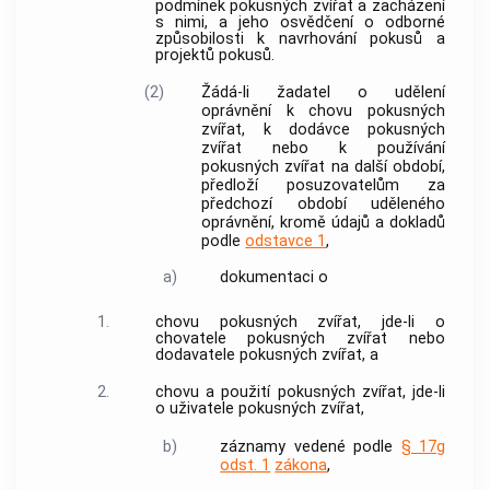
podmínek pokusných zvířat a zacházení
s nimi, a jeho osvědčení o odborné
způsobilosti k navrhování pokusů a
projektů pokusů.
(2)
Žádá-li žadatel o udělení
oprávnění k chovu
pokusných
zvířat
, k dodávce
pokusných
zvířat
nebo k používání
pokusných zvířat
na další období,
předloží posuzovatelům za
předchozí období uděleného
oprávnění, kromě údajů a dokladů
podle
odstavce 1
,
a)
dokumentaci o
1.
chovu
pokusných zvířat
, jde-li o
chovatele pokusných zvířat
nebo
dodavatele pokusných zvířat
, a
2.
chovu a použití
pokusných zvířat
, jde-li
o
uživatele pokusných zvířat
,
b)
záznamy vedené podle
§ 17g
odst. 1
zákona
,