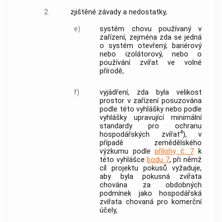
2.
zjištěné závady a nedostatky,
e)
systém chovu používaný v
zařízení
, zejména zda se jedná
o systém otevřený, bariérový
nebo izolátorový, nebo o
používání
zvířat
ve volné
přírodě,
f)
vyjádření, zda byla velikost
prostor v
zařízení
posuzována
podle této vyhlášky nebo podle
vyhlášky upravující minimální
standardy pro ochranu
4
hospodářských zvířat
), v
případě zemědělského
výzkumu podle
přílohy č. 7
k
této vyhlášce
bodu 7
, při němž
cíl
projektu pokusů
vyžaduje,
aby byla pokusná
zvířata
chována za obdobných
podmínek jako
hospodářská
zvířata
chovaná pro komerční
účely,