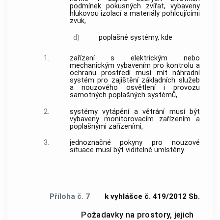
podmínek pokusných
zvířat
, vybaveny
hlukovou izolací a materiály pohlcujícími
zvuk,
d)
poplašné systémy, kde
1.
zařízení
s elektrickým nebo
mechanickým vybavením pro kontrolu a
ochranu prostředí musí mít náhradní
systém pro zajištění základních služeb
a nouzového osvětlení i provozu
samotných poplašných systémů,
2.
systémy vytápění a větrání musí být
vybaveny monitorovacím
zařízením
a
poplašnými
zařízeními
,
3.
jednoznačné pokyny pro nouzové
situace musí být viditelně umístěny.
Příloha č. 7
k vyhlášce č. 419/2012 Sb.
Požadavky na prostory, jejich