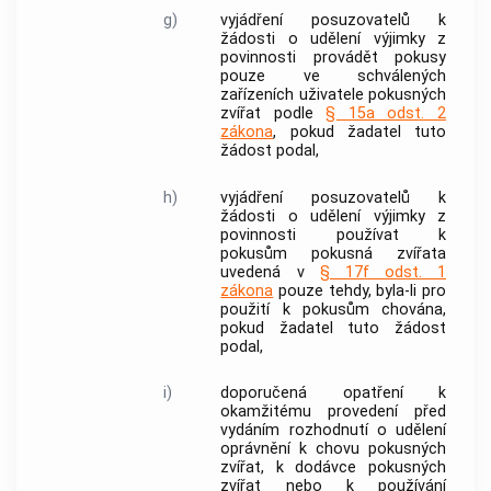
g)
vyjádření posuzovatelů k
žádosti o udělení výjimky z
povinnosti provádět
pokusy
pouze ve schválených
zařízeních
uživatele pokusných
zvířat
podle
§ 15a odst. 2
zákona
, pokud žadatel tuto
žádost podal,
h)
vyjádření posuzovatelů k
žádosti o udělení výjimky z
povinnosti používat k
pokusům
pokusná
zvířata
uvedená v
§ 17f odst. 1
zákona
pouze tehdy, byla-li pro
použití k
pokusům
chována,
pokud žadatel tuto žádost
podal,
i)
doporučená opatření k
okamžitému provedení před
vydáním rozhodnutí o udělení
oprávnění k chovu pokusných
zvířat
, k dodávce pokusných
zvířat
nebo k používání