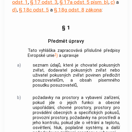
odst. 1
,
§ 17 odst. 3
,
§ 17a odst. 5 písm. b)
,
c)
a
d)
,
§ 18c odst. 5
a
§ 18g odst. 8
zákona
:
§ 1
Předmět úpravy
Tato vyhláška zapracovává příslušné předpisy
1
Evropské unie
)
a upravuje
a)
seznam údajů, které je
chovatel pokusných
zvířat
,
dodavatel pokusných zvířat
nebo
uživatel pokusných zvířat
povinen předložit
posuzovatelům, a obsah písemného
posudku posuzovatelů,
b)
požadavky na prostory a vybavení
zařízení
,
pokud jde o jejich funkci a obecné
uspořádání, chovné prostory, prostory pro
provádění obecných a specifických
pokusů
,
provozní prostory, požadavky na prostředí a
jeho kontrolu, pokud jde o větrání a teplotu,
osvětlení, hluk, poplašné systémy, a další