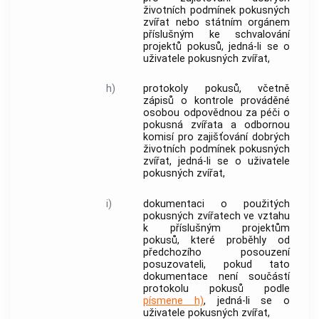
životních podmínek pokusných
zvířat nebo státním orgánem
příslušným ke schvalování
projektů pokusů, jedná-li se o
uživatele pokusných zvířat,
h)
protokoly pokusů, včetně
zápisů o kontrole prováděné
osobou odpovědnou za péči o
pokusná zvířata a odbornou
komisí pro zajišťování dobrých
životních podmínek pokusných
zvířat, jedná-li se o uživatele
pokusných zvířat,
i)
dokumentaci o použitých
pokusných zvířatech ve vztahu
k příslušným projektům
pokusů, které proběhly od
předchozího posouzení
posuzovateli, pokud tato
dokumentace není součástí
protokolu pokusů podle
písmene h)
, jedná-li se o
uživatele pokusných zvířat,