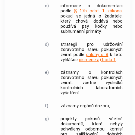
c)
informace a dokumentaci
podle
§ 17h odst. 1
zákona
,
pokud se jedná o žadatele,
který chová, dodává nebo
používá psy, kočky nebo
subhumánní primáty,
d)
strategii pro udržování
zdravotního stavu pokusných
zvířat podle
přílohy č. 8
k této
vyhlášce
písmene a) bodu 1
,
e)
záznamy o kontrolách
zdravotního stavu pokusných
zvířat, včetně výsledků
kontrolních laboratorních
vyšetření,
f)
záznamy orgánů dozoru,
g)
projekty pokusů, včetně
dokumentů, které nebyly
schváleny odbornou komisí
pro zajišťování dobrých