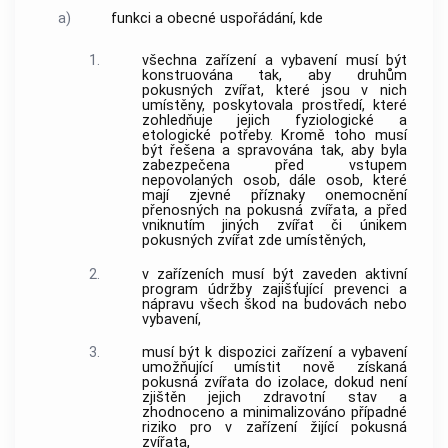
a)
funkci a obecné uspořádání, kde
1.
všechna
zařízení
a vybavení musí být
konstruována tak, aby druhům
pokusných zvířat
, které jsou v nich
umístěny, poskytovala prostředí, které
zohledňuje jejich fyziologické a
etologické potřeby. Kromě toho musí
být řešena a spravována tak, aby byla
zabezpečena před vstupem
nepovolaných osob, dále osob, které
mají zjevné příznaky onemocnění
přenosných na
pokusná zvířata
, a před
vniknutím jiných
zvířat
či únikem
pokusných zvířat
zde umístěných,
2.
v
zařízeních
musí být zaveden aktivní
program údržby zajišťující prevenci a
nápravu všech škod na budovách nebo
vybavení,
3.
musí být k dispozici
zařízení
a vybavení
umožňující umístit nově získaná
pokusná zvířata
do izolace, dokud není
zjištěn jejich zdravotní stav a
zhodnoceno a minimalizováno případné
riziko pro v
zařízení
žijící
pokusná
zvířata
,