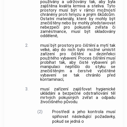
používány a udržovány tak, aby byla
zajištěna kvalita krmiva a steliva. Tyto
prostory musí být v rámci možností
chráněny proti hmyzu a jiným škůdcům.
Ostatní materiály, které by mohly být
znečištěny nebo by mohly představovat
nebezpečí pro
pokusná zvířata
či
zaměstnance, musí být skladovány
odděleně,
2.
musí být prostory pro čištění a mytí tak
velké, aby do nich bylo možné umístit
zařízení
pro čištění a dezinfekci
použitého vybavení. Proces čištění musí
probíhat tak, aby čisté vybavení při
manipulaci nepřišlo do styku se
znečištěným a čerstvě vyčištěné
vybavení se tak chránilo před
kontaminací,
3.
musí
zařízení
zajišťovat hygienické
ukládání a bezpečné odstraňování těl
mrtvých
pokusných zvířat
a odpadu
živočišného původu.
(2)
Prostředí a jeho kontrola musí
splňovat následující požadavky,
pokud se jedná o