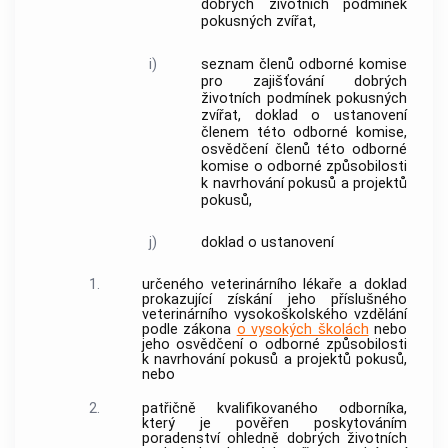
dobrých životních podmínek
pokusných
zvířat
,
i)
seznam členů odborné komise
pro zajišťování dobrých
životních podmínek pokusných
zvířat
, doklad o ustanovení
členem této odborné komise,
osvědčení členů této odborné
komise o odborné způsobilosti
k navrhování
pokusů
a
projektů
pokusů
,
j)
doklad o ustanovení
1.
určeného veterinárního lékaře a doklad
prokazující získání jeho příslušného
veterinárního vysokoškolského vzdělání
podle zákona
o vysokých školách
nebo
jeho osvědčení o odborné způsobilosti
k navrhování
pokusů
a
projektů pokusů
,
nebo
2.
patřičně kvalifikovaného odborníka,
který je pověřen poskytováním
poradenství ohledně dobrých životních