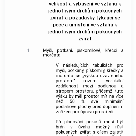
velikost a vybavení ve vztahu k
jednotlivým druhům pokusných
zvířat a požadavky týkající se
péče a umístění ve vztahu k
jednotlivým druhům pokusných
zvířat
1.
Myši, potkani, pískomilové, křečci a
morčata
V následujících tabulkách pro
myši, potkany, pískomily, křečky a
morčata se „výškou uzavřeného
prostoru“ rozumí vertikální
vzdálenost mezi podlahou a
stropem prostoru, přičemž tuto
výšku by měl prostor mít na více
než 50 % své minimální
podlahové plochy před doplněním
zařízení
pro úpravu prostředí.
Při plánování
pokusů
musí být
brán v úvahu možný růst
pokusných zvířat
s cílem zajistit