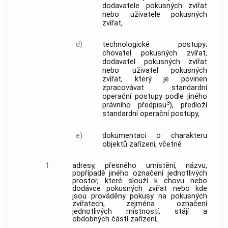
dodavatele pokusných zvířat
nebo
uživatele pokusných
zvířat
,
d)
technologické postupy;
chovatel pokusných zvířat
,
dodavatel pokusných zvířat
nebo
uživatel pokusných
zvířat
, který je povinen
zpracovávat standardní
operační postupy podle jiného
3
právního předpisu
), předloží
standardní operační postupy,
e)
dokumentaci o charakteru
objektů
zařízení
, včetně
1.
adresy, přesného umístění, názvu,
popřípadě jiného označení jednotlivých
prostor, které slouží k chovu nebo
dodávce pokusných
zvířat
nebo kde
jsou prováděny
pokusy
na pokusných
zvířatech
, zejména označení
jednotlivých místností, stájí a
obdobných částí
zařízení
,