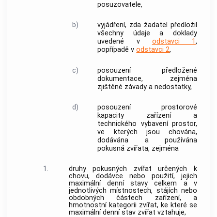
posuzovatele,
b)
vyjádření, zda žadatel předložil
všechny údaje a doklady
uvedené v
odstavci 1
,
popřípadě v
odstavci 2
,
c)
posouzení předložené
dokumentace, zejména
zjištěné závady a nedostatky,
d)
posouzení prostorové
kapacity
zařízení
a
technického vybavení prostor,
ve kterých jsou chována,
dodávána a používána
pokusná
zvířata
, zejména
1.
druhy pokusných
zvířat
určených k
chovu, dodávce nebo použití, jejich
maximální denní stavy celkem a v
jednotlivých místnostech, stájích nebo
obdobných částech
zařízení
, a
hmotnostní kategorii
zvířat
, ke které se
maximální denní stav
zvířat
vztahuje,