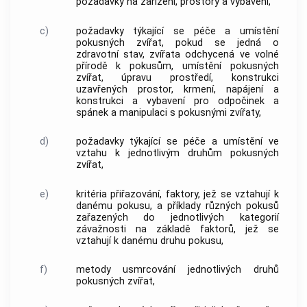
požadavky na
zařízení
, prostory a vybavení,
c)
požadavky týkající se péče a umístění
pokusných
zvířat
, pokud se jedná o
zdravotní stav,
zvířata
odchycená ve volné
přírodě k
pokusům
, umístění pokusných
zvířat
, úpravu prostředí, konstrukci
uzavřených prostor, krmení, napájení a
konstrukci a vybavení pro odpočinek a
spánek a manipulaci s pokusnými
zvířaty
,
d)
požadavky týkající se péče a umístění ve
vztahu k jednotlivým druhům pokusných
zvířat
,
e)
kritéria přiřazování, faktory, jež se vztahují k
danému
pokusu
, a příklady různých
pokusů
zařazených do jednotlivých kategorií
závažnosti na základě faktorů, jež se
vztahují k danému druhu
pokusu
,
f)
metody usmrcování jednotlivých druhů
pokusných
zvířat
,