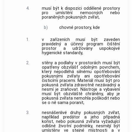
4.
musí být k dispozici oddělené prostory
pro umístění nemocných nebo
poraněných
pokusných zvířat
,
b)
chovné prostory, kde
1.
v
zařízeních
musí být zaveden
pravidelný a účinný program čištění
prostor a udržovány uspokojivé
hygienické standardy,
2.
stěny a podlahy v prostorách musí být
opatřeny obzvlášť odolným povrchem,
který nepodléhá silnému opotřebování
pokusnými zvířaty
ani opotřebování
čisticími pracemi. Materiál musí být pro
pokusná zvířata
zdravotně nezávadný a
nesmí je zraňovat. Nástroje a vybavení
musí být obzvláště chráněny, aby je
pokusná zvířata
nemohla poškodit nebo
se o ně sama poranit,
3.
nesnášenlivé druhy
pokusných zvířat
,
například predátor a jeho případná
kořist, nebo
pokusná zvířata
vyžadující
odlišné životní podmínky, nesmějí být
umístěny ve stejné místnosti a v