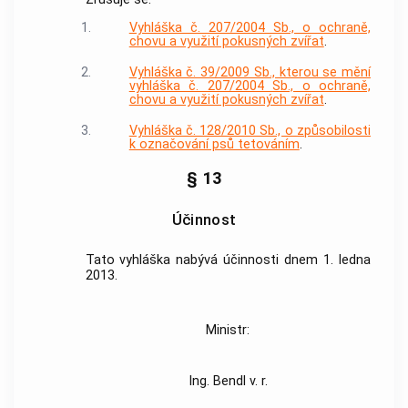
1.
Vyhláška č. 207/2004 Sb., o ochraně,
chovu a využití pokusných zvířat
.
2.
Vyhláška č. 39/2009 Sb., kterou se mění
vyhláška č. 207/2004 Sb., o ochraně,
chovu a využití pokusných zvířat
.
3.
Vyhláška č. 128/2010 Sb., o způsobilosti
k označování psů tetováním
.
§ 13
Účinnost
Tato vyhláška nabývá účinnosti dnem 1. ledna
2013.
Ministr:
Ing. Bendl v. r.