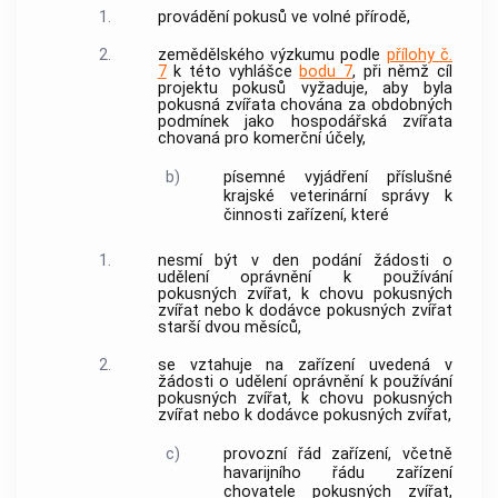
1.
provádění
pokusů
ve volné přírodě,
2.
zemědělského výzkumu podle
přílohy č.
7
k této vyhlášce
bodu 7
, při němž cíl
projektu pokusů
vyžaduje, aby byla
pokusná
zvířata
chována za obdobných
podmínek jako
hospodářská zvířata
chovaná pro komerční účely,
b)
písemné vyjádření příslušné
krajské veterinární správy k
činnosti
zařízení
, které
1.
nesmí být v den podání žádosti o
udělení oprávnění k používání
pokusných
zvířat
, k chovu pokusných
zvířat
nebo k dodávce pokusných
zvířat
starší dvou měsíců,
2.
se vztahuje na
zařízení
uvedená v
žádosti o udělení oprávnění k používání
pokusných
zvířat
, k chovu pokusných
zvířat
nebo k dodávce pokusných
zvířat
,
c)
provozní řád
zařízení
, včetně
havarijního řádu
zařízení
chovatele pokusných zvířat
,