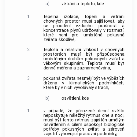
a)
větrání a teplotu, kde
1.
tepelná izolace, topení a větrání
chovných prostor musí zajišťovat, aby
se proudění vzduchu, prašnost a
koncentrace plynů udržovaly v rozmezí,
které není pro umístěná
pokusná
zvířata
škodlivé,
2.
teplota a relativní vlhkost v chovných
prostorách musí být přizpůsobena
umístěným druhům
pokusných zvířat
a
věkovým skupinám. Teplota musí být
denně měřena a zaznamenávána,
3.
pokusná zvířata
nesmějí být ve výbězích
držena v klimatických podmínkách,
které by v nich vyvolávaly strach,
b)
osvětlení, kde
1.
v případě, že přirozené denní světlo
neposkytuje náležitý rytmus dne a noci,
musí být tento rytmus zajištěn umělým
osvětlením s cílem uspokojit biologické
potřeby
pokusných zvířat
a zároveň
zajistit vyhovující pracovní podmínky,