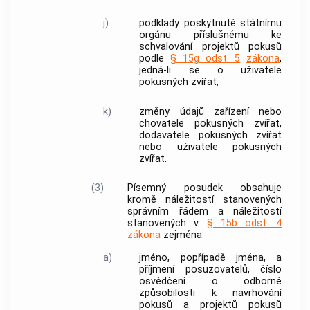
j)
podklady poskytnuté státnímu
orgánu příslušnému ke
schvalování projektů pokusů
podle
§ 15g odst. 5
zákona
,
jedná-li se o uživatele
pokusných zvířat,
k)
změny údajů zařízení nebo
chovatele pokusných zvířat,
dodavatele pokusných zvířat
nebo uživatele pokusných
zvířat.
(3)
Písemný posudek obsahuje
kromě náležitostí stanovených
správním řádem a náležitostí
stanovených v
§ 15b odst. 4
zákona
zejména
a)
jméno, popřípadě jména, a
příjmení posuzovatelů, číslo
osvědčení o odborné
způsobilosti k navrhování
pokusů
a
projektů pokusů