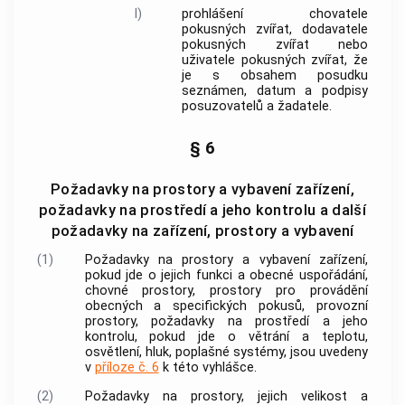
l)
prohlášení
chovatele
pokusných zvířat
,
dodavatele
pokusných zvířat
nebo
uživatele pokusných zvířat
, že
je s obsahem posudku
seznámen, datum a podpisy
posuzovatelů a žadatele.
§ 6
Požadavky na prostory a vybavení zařízení,
požadavky na prostředí a jeho kontrolu a další
požadavky na zařízení, prostory a vybavení
(1)
Požadavky na prostory a vybavení
zařízení
,
pokud jde o jejich funkci a obecné uspořádání,
chovné prostory, prostory pro provádění
obecných a specifických
pokusů
, provozní
prostory, požadavky na prostředí a jeho
kontrolu, pokud jde o větrání a teplotu,
osvětlení, hluk, poplašné systémy, jsou uvedeny
v
příloze č. 6
k této vyhlášce.
(2)
Požadavky na prostory, jejich velikost a