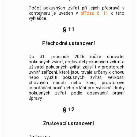
Počet
pokusných zvířat
při jejich
přepravě
v
kontejneru je uveden v
příloze č. 11
k této
vyhlášce.
§ 11
Přechodné ustanovení
Do 31. prosince 2016 může
chovatel
pokusných zvířat
,
dodavatel pokusných zvířat
a
uživatel pokusných zvířat
zajistit v prostorech
uvnitř
zařízení
, které jsou trvale určeny k chovu
nebo využití
pokusných zvířat
, velikosti
chovných nádob nebo klecí, prostorové
uspořádání boxů nebo stání pro vybrané druhy
pokusných zvířat
podle dosavadní právní
úpravy.
§ 12
Zrušovací ustanovení
Zrušuje se: