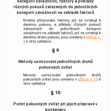
kategorií závažnosti, faktory a příklady
různých pokusů zařazených do jednotlivých
kategorií závažnosti na základě faktorů
Kritéria přiřazování, faktory, jež se vztahují k
danému
pokusu
, a příklady různých
pokusů
zařazených do jednotlivých kategorií
závažnosti na základě faktorů, jež se vztahují k
danému druhu
pokusu
, jsou uvedeny v
příloze č.
9
k této vyhlášce.
§ 9
Metody usmrcování jednotlivých druhů
pokusných zvířat
Metody usmrcování jednotlivých druhů
pokusných zvířat jsou uvedeny v
příloze č. 10
k
této vyhlášce.
§ 10
Počet pokusných zvířat při jejich přepravě v
kontejneru