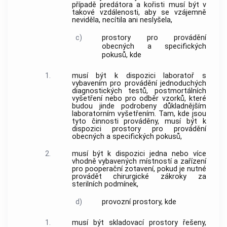
případě predátora a kořisti musí být v
takové vzdálenosti, aby se vzájemně
neviděla, necítila ani neslyšela,
c)
prostory pro provádění
obecných a specifických
pokusů
, kde
1.
musí být k dispozici laboratoř s
vybavením pro provádění jednoduchých
diagnostických testů, postmortálních
vyšetření nebo pro odběr vzorků, které
budou jinde podrobeny důkladnějším
laboratorním vyšetřením. Tam, kde jsou
tyto činnosti prováděny, musí být k
dispozici prostory pro provádění
obecných a specifických
pokusů
,
2.
musí být k dispozici jedna nebo více
vhodně vybavených místností a
zařízení
pro pooperační zotavení, pokud je nutné
provádět chirurgické zákroky za
sterilních podmínek,
d)
provozní prostory, kde
1.
musí být skladovací prostory řešeny,