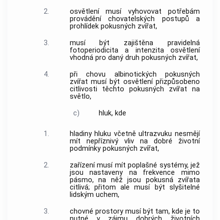
2.
osvětlení musí vyhovovat potřebám
provádění chovatelských postupů a
prohlídek
pokusných zvířat
,
3.
musí být zajištěna pravidelná
fotoperiodicita a intenzita osvětlení
vhodná pro daný druh
pokusných zvířat
,
4.
při chovu albinotických
pokusných
zvířat
musí být osvětlení přizpůsobeno
citlivosti těchto
pokusných zvířat
na
světlo,
c)
hluk, kde
1.
hladiny hluku včetně ultrazvuku nesmějí
mít nepříznivý vliv na dobré životní
podmínky pokusných
zvířat
,
2.
zařízení
musí mít poplašné systémy, jež
jsou nastaveny na frekvence mimo
pásmo, na něž jsou pokusná
zvířata
citlivá; přitom ale musí být slyšitelné
lidským uchem,
3.
chovné prostory musí být tam, kde je to
nutné v zájmu dobrých životních