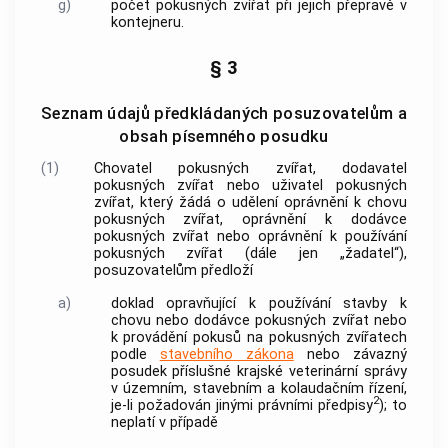
g)
počet pokusných
zvířat
při jejich
přepravě
v
kontejneru.
§ 3
Seznam údajů předkládaných posuzovatelům a
obsah písemného posudku
(1)
Chovatel pokusných zvířat
,
dodavatel
pokusných zvířat
nebo
uživatel pokusných
zvířat
, který žádá o udělení oprávnění k chovu
pokusných
zvířat
, oprávnění k dodávce
pokusných
zvířat
nebo oprávnění k používání
pokusných
zvířat
(dále jen „žadatel“),
posuzovatelům předloží
a)
doklad opravňující k používání stavby k
chovu nebo dodávce pokusných
zvířat
nebo
k provádění
pokusů
na pokusných
zvířatech
podle
stavebního zákona
nebo závazný
posudek příslušné krajské veterinární správy
v územním, stavebním a kolaudačním řízení,
2
je-li požadován jinými právními předpisy
); to
neplatí v případě