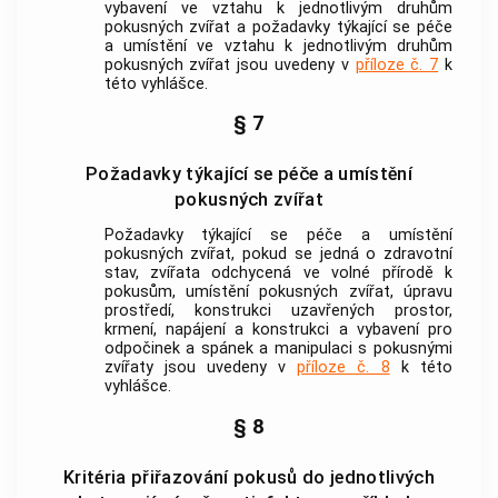
vybavení ve vztahu k jednotlivým druhům
pokusných zvířat
a požadavky týkající se péče
a umístění ve vztahu k jednotlivým druhům
pokusných zvířat
jsou uvedeny v
příloze č. 7
k
této vyhlášce.
§ 7
Požadavky týkající se péče a umístění
pokusných zvířat
Požadavky týkající se péče a umístění
pokusných zvířat
, pokud se jedná o zdravotní
stav,
zvířata
odchycená ve volné přírodě k
pokusům
, umístění
pokusných zvířat
, úpravu
prostředí, konstrukci uzavřených prostor,
krmení, napájení a konstrukci a vybavení pro
odpočinek a spánek a manipulaci s
pokusnými
zvířaty
jsou uvedeny v
příloze č. 8
k této
vyhlášce.
§ 8
Kritéria přiřazování pokusů do jednotlivých