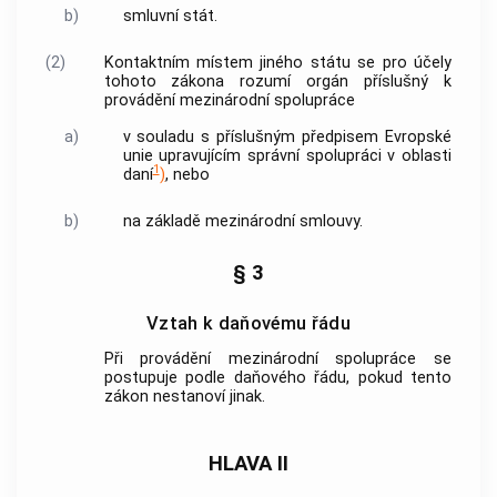
b)
smluvní stát
.
(2)
Kontaktním místem jiného státu
se pro účely
tohoto zákona rozumí orgán příslušný k
provádění
mezinárodní spolupráce
a)
v souladu s příslušným předpisem Evropské
unie upravujícím správní spolupráci v oblasti
1
daní
)
, nebo
b)
na základě mezinárodní smlouvy.
§ 3
Vztah k daňovému řádu
Při provádění
mezinárodní spolupráce
se
postupuje podle daňového řádu, pokud tento
zákon nestanoví jinak.
HLAVA II