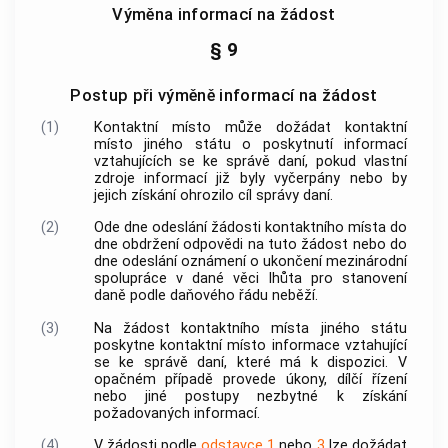
Výměna informací na žádost
§ 9
Postup při výměně informací na žádost
(1)
Kontaktní místo
může dožádat
kontaktní
místo jiného státu
o poskytnutí informací
vztahujících se ke správě daní, pokud vlastní
zdroje informací již byly vyčerpány nebo by
jejich získání ohrozilo cíl správy daní.
(2)
Ode dne odeslání žádosti
kontaktního místa
do
dne obdržení odpovědi na tuto žádost nebo do
dne odeslání oznámení o ukončení mezinárodní
spolupráce v dané věci lhůta pro stanovení
daně podle daňového řádu neběží.
(3)
Na žádost
kontaktního místa
jiného státu
poskytne
kontaktní místo
informace vztahující
se ke správě daní, které má k dispozici. V
opačném případě provede úkony, dílčí řízení
nebo jiné postupy nezbytné k získání
požadovaných informací.
(4)
V žádosti podle
odstavce 1
nebo
3
lze dožádat