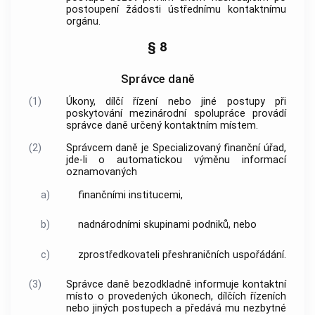
postoupení žádosti ústřednímu kontaktnímu
orgánu.
§ 8
Správce daně
(1)
Úkony, dílčí řízení nebo jiné postupy při
poskytování
mezinárodní spolupráce
provádí
správce daně určený
kontaktním místem
.
(2)
Správcem daně je Specializovaný finanční úřad,
jde-li o
automatickou výměnu informací
oznamovaných
a)
finančními institucemi,
b)
nadnárodními skupinami podniků
, nebo
c)
zprostředkovateli přeshraničních uspořádání.
(3)
Správce daně bezodkladně informuje
kontaktní
místo
o provedených úkonech, dílčích řízeních
nebo jiných postupech a předává mu nezbytné