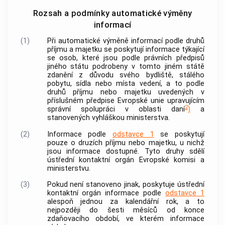
Rozsah a podmínky automatické výměny
informací
(1)
Při
automatické výměně informací
podle druhů
příjmu a majetku se poskytují
informace
týkající
se osob, které jsou podle právních předpisů
jiného státu podrobeny v tomto jiném státě
zdanění z důvodu svého bydliště, stálého
pobytu, sídla nebo místa vedení, a to podle
druhů příjmu nebo majetku uvedených v
příslušném předpise Evropské unie upravujícím
2
správní spolupráci v oblasti daní
)
a
stanovených vyhláškou ministerstva.
(2)
Informace
podle
odstavce 1
se poskytují
pouze o druzích příjmu nebo majetku, u nichž
jsou
informace
dostupné. Tyto druhy sdělí
ústřední kontaktní orgán Evropské komisi a
ministerstvu.
(3)
Pokud není stanoveno jinak, poskytuje ústřední
kontaktní orgán
informace
podle
odstavce 1
alespoň jednou za kalendářní rok, a to
nejpozději do šesti měsíců od konce
zdaňovacího období, ve kterém
informace