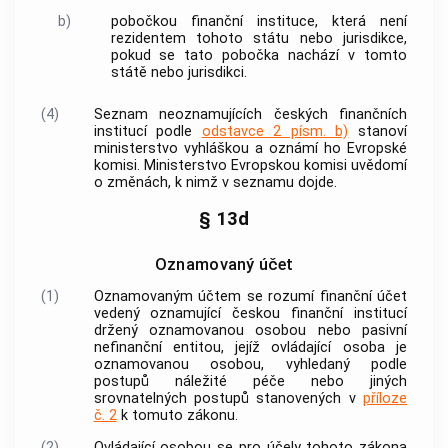
b)
pobočkou finanční instituce, která není
rezidentem tohoto státu nebo jurisdikce,
pokud se tato pobočka nachází v tomto
státě nebo jurisdikci.
(4)
Seznam neoznamujících českých finančních
institucí podle
odstavce 2 písm. b)
stanoví
ministerstvo vyhláškou a oznámí ho Evropské
komisi. Ministerstvo Evropskou komisi uvědomí
o změnách, k nimž v seznamu dojde.
§ 13d
Oznamovaný účet
(1)
Oznamovaným účtem
se rozumí finanční účet
vedený
oznamující českou finanční institucí
držený
oznamovanou osobou
nebo pasivní
nefinanční entitou
, jejíž
ovládající osoba
je
oznamovanou osobou
, vyhledaný podle
postupů náležité péče nebo jiných
srovnatelných postupů stanovených v
příloze
č. 2
k tomuto zákonu.
(2)
Ovládající osobou se pro účely tohoto zákona