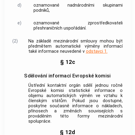
d)
oznamované
nadnárodními skupinami
podniků
,
e)
oznamované zprostředkovateli
přeshraničních uspořádání.
(2)
Na základě mezinárodní smlouvy mohou být
předmětem
automatické výměny informací
také
informace
neuvedené v
odstavci 1.
§ 12c
Sdělování informací Evropské komisi
Ústřední kontaktní orgán sdělí jednou ročně
Evropské komisi statistické
informace
o
objemu automatických výměn ve vztahu k
členským státům. Pokud jsou dostupné,
poskytne současně
informace
o nákladech,
přínosech a změnách souvisejících s
prováděním této formy
mezinárodní
spolupráce
.
§ 12d