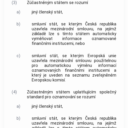
(3)
Zúčastněným státem se rozumí
a)
jiný členský stát,
b)
smluvní stát
, se kterým Česká republika
uzavřela mezinárodní smlouvu, na jejímž
základě lze s tímto státem automaticky
vyměňovat
informace
oznamované
finančními institucemi, nebo
c)
smluvní stát
, se kterým Evropská unie
uzavřela mezinárodní smlouvu použitelnou
pro
automatickou výměnu informací
oznamovaných finančními institucemi a
který je uveden na seznamu zveřejněném
Evropskou komisí.
(4)
Zúčastněným státem uplatňujícím společný
standard pro oznamování se rozumí
a)
jiný členský stát,
b)
smluvní stát
, se kterým Česká republika
uzavřela mezinárodní smlouvu, na jejímž