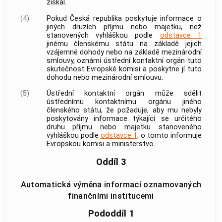
získal.
(4)
Pokud Česká republika poskytuje
informace
o
jiných druzích příjmu nebo majetku, než
stanovených vyhláškou podle
odstavce 1
jinému členskému státu na základě jejich
vzájemné dohody nebo na základě mezinárodní
smlouvy, oznámí ústřední kontaktní orgán tuto
skutečnost Evropské komisi a poskytne jí tuto
dohodu nebo mezinárodní smlouvu.
(5)
Ústřední kontaktní orgán může sdělit
ústřednímu kontaktnímu orgánu jiného
členského státu, že požaduje, aby mu nebyly
poskytovány
informace
týkající se určitého
druhu příjmu nebo majetku stanoveného
vyhláškou podle
odstavce 1
; o tomto informuje
Evropskou komisi a ministerstvo.
Oddíl 3
Automatická výměna informací oznamovaných
finančními institucemi
Pododdíl 1