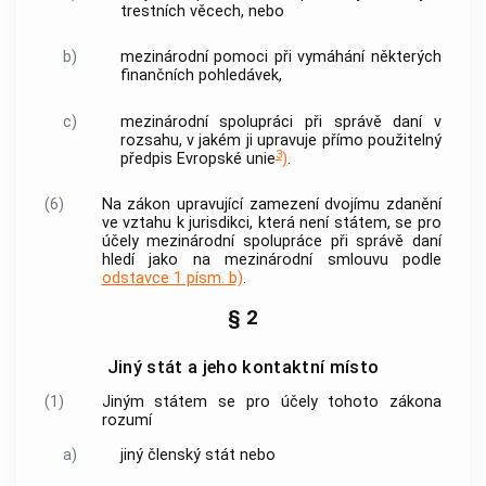
trestních věcech, nebo
b)
mezinárodní pomoci při vymáhání některých
finančních pohledávek,
c)
mezinárodní spolupráci
při správě daní v
rozsahu, v jakém ji upravuje přímo použitelný
3
předpis Evropské unie
)
.
(6)
Na zákon upravující zamezení dvojímu zdanění
ve vztahu k jurisdikci, která není státem, se pro
účely
mezinárodní spolupráce
při správě daní
hledí jako na mezinárodní smlouvu podle
odstavce 1 písm. b)
.
§ 2
Jiný stát a jeho kontaktní místo
(1)
Jiným státem se pro účely tohoto zákona
rozumí
a)
jiný členský stát nebo