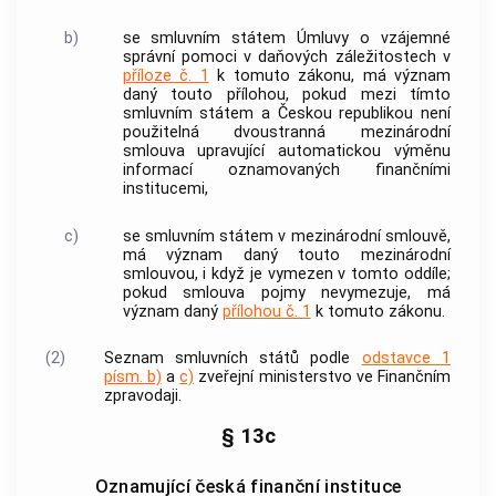
b)
se
smluvním státem
Úmluvy o vzájemné
správní pomoci v daňových záležitostech v
příloze č. 1
k tomuto zákonu, má význam
daný touto přílohou, pokud mezi tímto
smluvním státem
a Českou republikou není
použitelná dvoustranná mezinárodní
smlouva upravující automatickou výměnu
informací
oznamovaných finančními
institucemi,
c)
se
smluvním státem
v mezinárodní smlouvě,
má význam daný touto mezinárodní
smlouvou, i když je vymezen v tomto oddíle;
pokud smlouva pojmy nevymezuje, má
význam daný
přílohou č. 1
k tomuto zákonu.
(2)
Seznam
smluvních států
podle
odstavce 1
písm. b)
a
c)
zveřejní ministerstvo ve Finančním
zpravodaji.
§ 13c
Oznamující česká finanční instituce