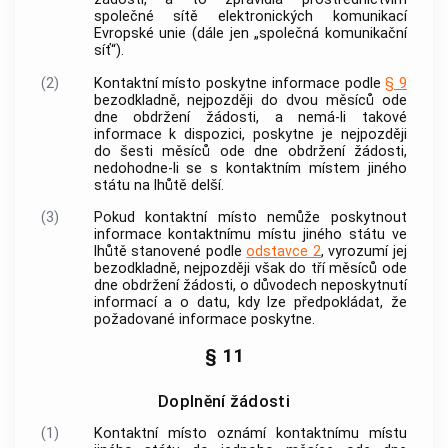
společné sítě elektronických komunikací
Evropské unie (dále jen „
společná komunikační
síť
“).
(2)
Kontaktní místo
poskytne informace podle
§ 9
bezodkladně, nejpozději do dvou měsíců ode
dne obdržení žádosti, a nemá-li takové
informace k dispozici, poskytne je nejpozději
do šesti měsíců ode dne obdržení žádosti,
nedohodne-li se s
kontaktním místem jiného
státu
na lhůtě delší.
(3)
Pokud
kontaktní místo
nemůže poskytnout
informace
kontaktnímu místu jiného státu
ve
lhůtě stanovené podle
odstavce 2
, vyrozumí jej
bezodkladně, nejpozději však do tří měsíců ode
dne obdržení žádosti, o důvodech neposkytnutí
informací a o datu, kdy lze předpokládat, že
požadované informace poskytne.
§ 11
Doplnění žádosti
(1)
Kontaktní místo
oznámí
kontaktnímu místu