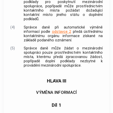
podklady pro poskytnutí
mezinárodní
spolupráce
, popřípadě může prostřednictvím
kontaktního místa
požádat dožadující
kontaktní místo jiného státu
o doplnění
podkladů.
(4)
Správce daně při
automatické výměně
informací
podle
odstavce 2
předá ústřednímu
kontaktnímu orgánu
informace
získané na
základě podaného oznámení.
(5)
Správce daně může žádat o
mezinárodní
spolupráci
pouze prostřednictvím
kontaktního
místa
, kterému předá zpracovanou žádost,
popřípadě doplní podklady nezbytné k
provádění
mezinárodní spolupráce
.
HLAVA III
VÝMĚNA INFORMACÍ
Díl 1