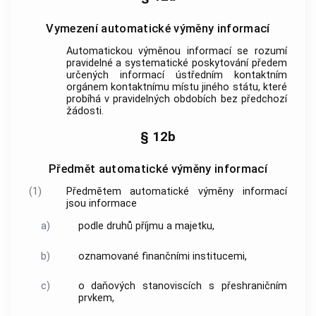
Vymezení automatické výměny informací
Automatickou výměnou informací
se rozumí
pravidelné a systematické poskytování předem
určených
informací
ústředním kontaktním
orgánem
kontaktnímu místu jiného státu
, které
probíhá v pravidelných obdobích bez předchozí
žádosti.
§ 12b
Předmět automatické výměny informací
(1)
Předmětem
automatické výměny informací
jsou
informace
a)
podle druhů příjmu a majetku,
b)
oznamované finančními institucemi,
c)
o daňových stanoviscích s přeshraničním
prvkem,