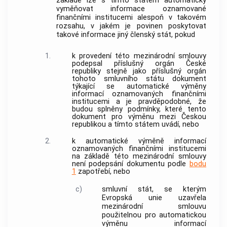
základě lze s tímto státem automaticky
vyměňovat
informace
oznamované
finančními institucemi alespoň v takovém
rozsahu, v jakém je povinen poskytovat
takové
informace
jiný členský stát, pokud
1.
k provedení této mezinárodní smlouvy
podepsal příslušný orgán České
republiky stejně jako příslušný orgán
tohoto
smluvního státu
dokument
týkající se
automatické výměny
informací
oznamovaných finančními
institucemi a je pravděpodobné, že
budou splněny podmínky, které tento
dokument pro výměnu mezi Českou
republikou a tímto státem uvádí, nebo
2.
k
automatické výměně informací
oznamovaných finančními institucemi
na základě této mezinárodní smlouvy
není podepsání dokumentu podle
bodu
1
zapotřebí, nebo
c)
smluvní stát
, se kterým
Evropská unie uzavřela
mezinárodní smlouvu
použitelnou pro
automatickou
výměnu informací