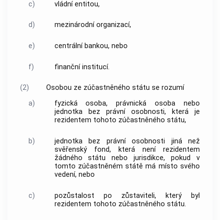
c)
vládní entitou,
d)
mezinárodní organizací,
e)
centrální
bankou
, nebo
f)
finanční institucí.
(2)
Osobou ze zúčastněného státu se rozumí
a)
fyzická osoba, právnická osoba nebo
jednotka bez právní osobnosti, která je
rezidentem tohoto zúčastněného státu,
b)
jednotka bez právní osobnosti jiná než
svěřenský fond, která není rezidentem
žádného státu nebo jurisdikce, pokud v
tomto zúčastněném státě má místo svého
vedení, nebo
c)
pozůstalost po zůstaviteli, který byl
rezidentem tohoto zúčastněného státu.