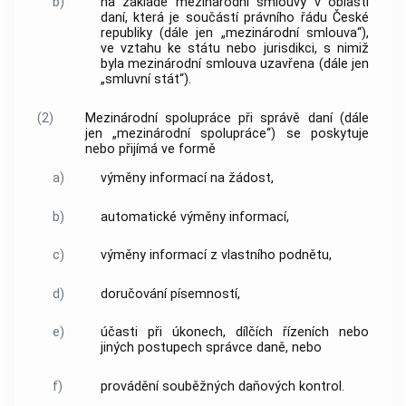
b)
na základě mezinárodní smlouvy v oblasti
daní, která je součástí právního řádu České
republiky (dále jen „mezinárodní smlouva“),
ve vztahu ke státu nebo jurisdikci, s nimiž
byla mezinárodní smlouva uzavřena (dále jen
„
smluvní stát
“).
(2)
Mezinárodní spolupráce
při správě daní (dále
jen „
mezinárodní spolupráce
“) se poskytuje
nebo přijímá ve formě
a)
výměny
informací
na žádost,
b)
automatické výměny
informací
,
c)
výměny
informací
z vlastního podnětu,
d)
doručování písemností,
e)
účasti při úkonech, dílčích řízeních nebo
jiných postupech správce daně, nebo
f)
provádění souběžných daňových kontrol.