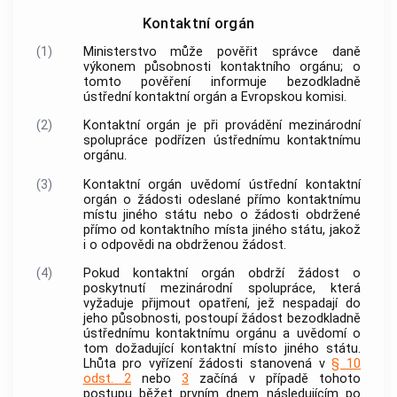
Kontaktní orgán
(1)
Ministerstvo může pověřit správce daně
výkonem působnosti kontaktního orgánu; o
tomto pověření informuje bezodkladně
ústřední kontaktní orgán a Evropskou komisi.
(2)
Kontaktní orgán je při provádění
mezinárodní
spolupráce
podřízen ústřednímu kontaktnímu
orgánu.
(3)
Kontaktní orgán uvědomí ústřední kontaktní
orgán o žádosti odeslané přímo
kontaktnímu
místu jiného státu
nebo o žádosti obdržené
přímo od
kontaktního místa jiného státu
, jakož
i o odpovědi na obdrženou žádost.
(4)
Pokud kontaktní orgán obdrží žádost o
poskytnutí
mezinárodní spolupráce
, která
vyžaduje přijmout opatření, jež nespadají do
jeho působnosti, postoupí žádost bezodkladně
ústřednímu kontaktnímu orgánu a uvědomí o
tom dožadující
kontaktní místo jiného státu
.
Lhůta pro vyřízení žádosti stanovená v
§ 10
odst. 2
nebo
3
začíná v případě tohoto
postupu běžet prvním dnem následujícím po