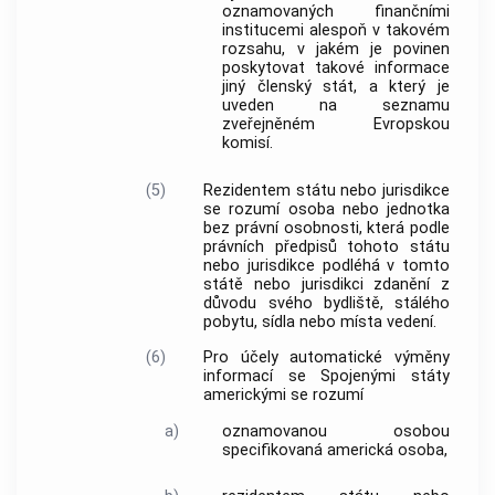
oznamovaných finančními
institucemi alespoň v takovém
rozsahu, v jakém je povinen
poskytovat takové
informace
jiný členský stát, a který je
uveden na seznamu
zveřejněném Evropskou
komisí.
(5)
Rezidentem státu nebo jurisdikce
se rozumí osoba nebo jednotka
bez právní osobnosti, která podle
právních předpisů tohoto státu
nebo jurisdikce podléhá v tomto
státě nebo jurisdikci zdanění z
důvodu svého bydliště, stálého
pobytu, sídla nebo místa vedení.
(6)
Pro účely
automatické výměny
informací
se Spojenými státy
americkými se rozumí
a)
oznamovanou osobou
specifikovaná americká osoba,