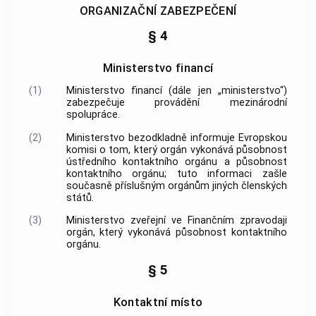
ORGANIZAČNÍ ZABEZPEČENÍ
§ 4
Ministerstvo financí
(1)
Ministerstvo financí (dále jen „ministerstvo“)
zabezpečuje provádění
mezinárodní
spolupráce
.
(2)
Ministerstvo bezodkladně informuje Evropskou
komisi o tom, který orgán vykonává působnost
ústředního kontaktního orgánu a působnost
kontaktního orgánu; tuto
informaci
zašle
současně příslušným orgánům jiných členských
států.
(3)
Ministerstvo zveřejní ve Finančním zpravodaji
orgán, který vykonává působnost kontaktního
orgánu.
§ 5
Kontaktní místo