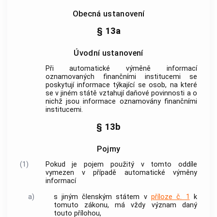
Obecná ustanovení
§ 13a
Úvodní ustanovení
Při
automatické výměně informací
oznamovaných finančními institucemi se
poskytují
informace
týkající se osob, na které
se v jiném státě vztahují daňové povinnosti a o
nichž jsou
informace
oznamovány finančními
institucemi.
§ 13b
Pojmy
(1)
Pokud je pojem použitý v tomto oddíle
vymezen v případě automatické výměny
informací
a)
s jiným členským státem v
příloze č. 1
k
tomuto zákonu, má vždy význam daný
touto přílohou,