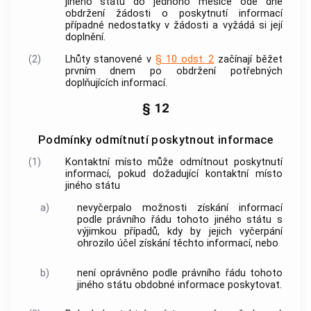
jiného státu
do jednoho měsíce ode dne
obdržení žádosti o poskytnutí informací
případné nedostatky v žádosti a vyžádá si její
doplnění.
(2)
Lhůty stanovené v
§ 10 odst. 2
začínají běžet
prvním dnem po obdržení potřebných
doplňujících informací.
§ 12
Podmínky odmítnutí poskytnout informace
(1)
Kontaktní místo
může odmítnout poskytnutí
informací, pokud dožadující
kontaktní místo
jiného státu
a)
nevyčerpalo možnosti získání informací
podle právního řádu tohoto jiného státu s
výjimkou případů, kdy by jejich vyčerpání
ohrozilo účel získání těchto informací, nebo
b)
není oprávněno podle právního řádu tohoto
jiného státu obdobné informace poskytovat.