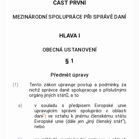
ČÁST PRVNÍ
MEZINÁRODNÍ SPOLUPRÁCE PŘI SPRÁVĚ DANÍ
HLAVA I
OBECNÁ USTANOVENÍ
§ 1
Předmět úpravy
(1)
Tento zákon upravuje postup a podmínky, za
nichž správce daně spolupracuje s příslušnými
orgány jiných států, a to
a)
v souladu s předpisem Evropské unie
upravujícím správní spolupráci v oblasti
1
daní
)
ve vztahu k jinému členskému státu
Evropské unie (dále jen „jiný členský stát“),
nebo