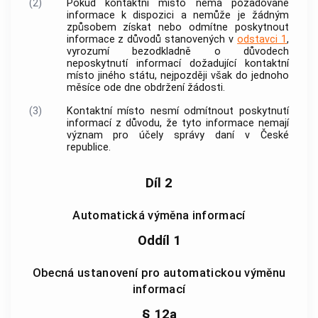
(2)
Pokud
kontaktní místo
nemá požadované
informace k dispozici a nemůže je žádným
způsobem získat nebo odmítne poskytnout
informace z důvodů stanovených v
odstavci 1
,
vyrozumí bezodkladně o důvodech
neposkytnutí informací dožadující
kontaktní
místo jiného státu
, nejpozději však do jednoho
měsíce ode dne obdržení žádosti.
(3)
Kontaktní místo
nesmí odmítnout poskytnutí
informací z důvodu, že tyto informace nemají
význam pro účely správy daní v České
republice.
Díl 2
Automatická výměna informací
Oddíl 1
Obecná ustanovení pro automatickou výměnu
informací
§ 12a