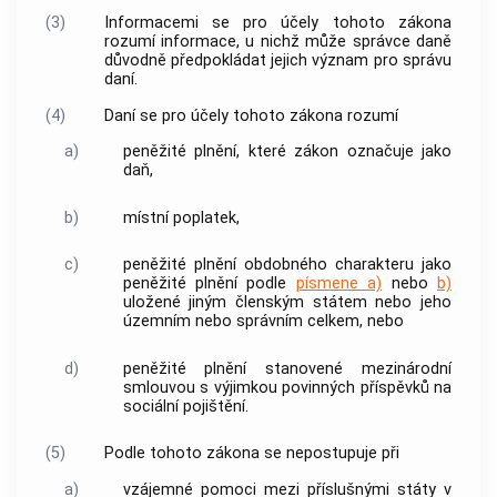
(3)
Informacemi
se pro účely tohoto zákona
rozumí
informace
, u nichž může správce daně
důvodně předpokládat jejich význam pro správu
daní.
(4)
Daní se pro účely tohoto zákona rozumí
a)
peněžité plnění, které zákon označuje jako
daň,
b)
místní poplatek,
c)
peněžité plnění obdobného charakteru jako
peněžité plnění podle
písmene a)
nebo
b)
uložené jiným členským státem nebo jeho
územním nebo správním celkem, nebo
d)
peněžité plnění stanovené mezinárodní
smlouvou s výjimkou povinných příspěvků na
sociální pojištění.
(5)
Podle tohoto zákona se nepostupuje při
a)
vzájemné pomoci mezi příslušnými státy v