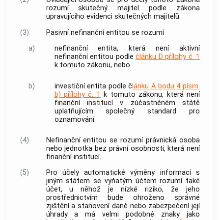
rozumí skutečný majitel podle zákona
upravujícího evidenci skutečných majitelů.
(3)
Pasivní
nefinanční entitou
se rozumí
a)
nefinanční entita
, která není aktivní
nefinanční entitou
podle
článku D přílohy č. 1
k tomuto zákonu, nebo
b)
investiční entita podle č
lánku A bodu 4 písm.
b) přílohy č. 1
k tomuto zákonu, která není
finanční institucí v zúčastněném státě
uplatňujícím společný standard pro
oznamování.
(4)
Nefinanční entitou
se rozumí právnická osoba
nebo jednotka bez právní osobnosti, která není
finanční institucí.
(5)
Pro účely
automatické výměny informací
s
jiným státem se vyňatým účtem rozumí také
účet, u něhož je nízké riziko, že jeho
prostřednictvím bude ohroženo správné
zjištění a stanovení daně nebo zabezpečení její
úhrady a má velmi podobné znaky jako