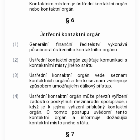
Kontaktním místem
je ústřední kontaktní orgán
nebo kontaktní orgán.
§ 6
Ústřední kontaktní orgán
(1)
Generální finanční ředitelství vykonává
působnost ústředního kontaktního orgánu.
(2)
Ústřední kontaktní orgán zajišťuje komunikaci s
kontaktními místy jiného státu
.
(3)
Ústřední kontaktní orgán vede seznam
kontaktních orgánů a tento seznam zveřejňuje
způsobem umožňujícím dálkový přístup.
(4)
Ústřední kontaktní orgán může převzít vyřízení
žádosti o poskytnutí
mezinárodní spolupráce
, i
když je k jejímu vyřízení příslušný kontaktní
orgán. O tomto postupu uvědomí tento
kontaktní orgán a informuje dožadující
kontaktní místo jiného státu
.
§ 7