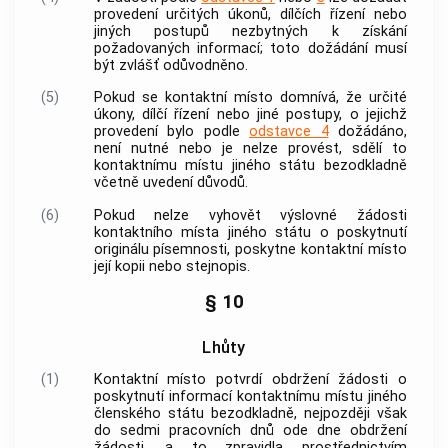
provedení určitých úkonů, dílčích řízení nebo
jiných postupů nezbytných k získání
požadovaných informací; toto dožádání musí
být zvlášť odůvodněno.
(5)
Pokud se
kontaktní místo
domnívá, že určité
úkony, dílčí řízení nebo jiné postupy, o jejichž
provedení bylo podle
odstavce 4
dožádáno,
není nutné nebo je nelze provést, sdělí to
kontaktnímu místu jiného státu
bezodkladně
včetně uvedení důvodů.
(6)
Pokud nelze vyhovět výslovné žádosti
kontaktního místa jiného státu
o poskytnutí
originálu písemnosti, poskytne
kontaktní místo
její kopii nebo stejnopis.
§ 10
Lhůty
(1)
Kontaktní místo
potvrdí obdržení žádosti o
poskytnutí informací
kontaktnímu místu
jiného
členského státu bezodkladně, nejpozději však
do sedmi pracovních dnů ode dne obdržení
žádosti, a to zpravidla prostřednictvím