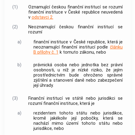
(1)
Oznamující českou finanční institucí se rozumí
finanční instituce v České republice neuvedená
v
odstavci 2.
(2)
Neoznamující českou finanční institucí se
rozumí
a)
finanční instituce v České republice, která je
neoznamující finanční institucí podle
článku
B přílohy č. 1
k tomuto zákonu, nebo
b)
právnická osoba nebo jednotka bez právní
osobnosti, u níž je nízké riziko, že jejím
prostřednictvím bude ohroženo správné
zjištění a stanovení daně nebo zabezpečení
její úhrady.
(3)
Finanční institucí ve státě nebo jurisdikci
se
rozumí finanční instituce, která je
a)
rezidentem tohoto státu nebo jurisdikce,
kromě jakékoliv její pobočky, která se
nachází mimo území tohoto státu nebo
jurisdikce, nebo