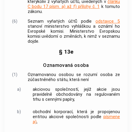
kterýkoliv z vyňatých účtů, uvedených v
článku
C bodu 17 písm. a) až f) přílohy č. 1
k tomuto
zákonu.
(6)
Seznam vyňatých účtů podle
odstavce 5
stanoví ministerstvo vyhláškou a oznámí ho
Evropské komisi. Ministerstvo Evropskou
komisi uvědomí o změnách, k nimž v seznamu
dojde.
§ 13e
Oznamovaná osoba
(1)
Oznamovanou osobou
se rozumí osoba ze
zúčastněného státu, která není
a)
akciovou společností
, jejíž akcie jsou
pravidelně obchodovány na regulovaném
trhu s
cennými papíry
,
b)
obchodní korporací, která je propojenou
entitou
akciové společnosti
podle
písmene
a)
,