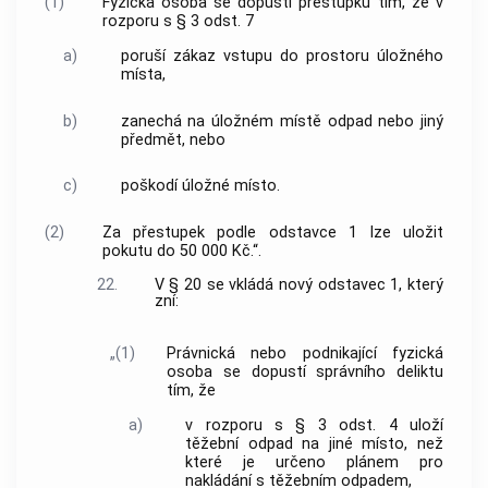
(1)
Fyzická osoba se dopustí přestupku tím, že v
rozporu s § 3 odst. 7
a)
poruší zákaz vstupu do prostoru úložného
místa,
b)
zanechá na úložném místě odpad nebo jiný
předmět, nebo
c)
poškodí úložné místo.
(2)
Za přestupek podle odstavce 1 lze uložit
pokutu do 50 000 Kč.“.
22.
V § 20 se vkládá nový odstavec 1, který
zní:
„(1)
Právnická nebo podnikající fyzická
osoba se dopustí správního deliktu
tím, že
a)
v rozporu s § 3 odst. 4 uloží
těžební odpad na jiné místo, než
které je určeno plánem pro
nakládání s těžebním odpadem,