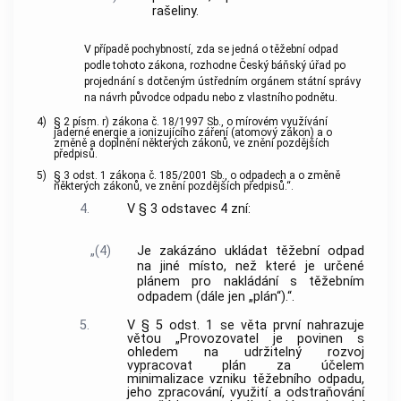
rašeliny.
V případě pochybností, zda se jedná o těžební odpad
podle tohoto zákona, rozhodne Český báňský úřad po
projednání s dotčeným ústředním orgánem státní správy
na návrh původce odpadu nebo z vlastního podnětu.
4)
§ 2 písm. r) zákona č. 18/1997 Sb., o mírovém využívání
jaderné energie a ionizujícího záření (atomový zákon) a o
změně a doplnění některých zákonů, ve znění pozdějších
předpisů.
5)
§ 3 odst. 1 zákona č. 185/2001 Sb., o odpadech a o změně
některých zákonů, ve znění pozdějších předpisů.“.
4.
V § 3 odstavec 4 zní:
„(4)
Je zakázáno ukládat těžební odpad
na jiné místo, než které je určené
plánem pro nakládání s těžebním
odpadem (dále jen „plán“).“.
5.
V § 5 odst. 1 se věta první nahrazuje
větou „Provozovatel je povinen s
ohledem na udržitelný rozvoj
vypracovat plán za účelem
minimalizace vzniku těžebního odpadu,
jeho zpracování, využití a odstraňování