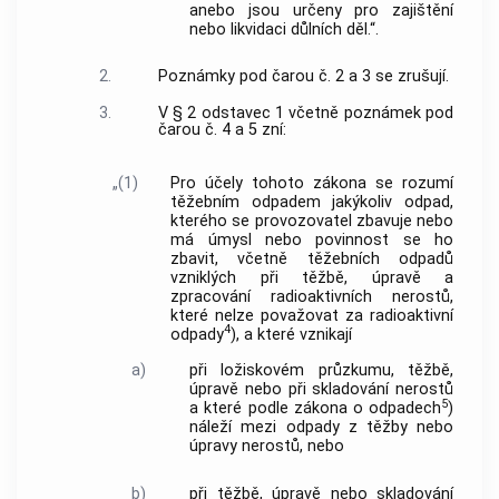
anebo jsou určeny pro zajištění
nebo likvidaci důlních děl.“.
2.
Poznámky pod čarou č. 2 a 3 se zrušují.
3.
V § 2 odstavec 1 včetně poznámek pod
čarou č. 4 a 5 zní:
„(1)
Pro účely tohoto zákona se rozumí
těžebním odpadem jakýkoliv odpad,
kterého se provozovatel zbavuje nebo
má úmysl nebo povinnost se ho
zbavit, včetně těžebních odpadů
vzniklých při těžbě, úpravě a
zpracování radioaktivních nerostů,
které nelze považovat za radioaktivní
4
odpady
), a které vznikají
a)
při ložiskovém průzkumu, těžbě,
úpravě nebo při skladování nerostů
5
a které podle zákona o odpadech
)
náleží mezi odpady z těžby nebo
úpravy nerostů, nebo
b)
při těžbě, úpravě nebo skladování