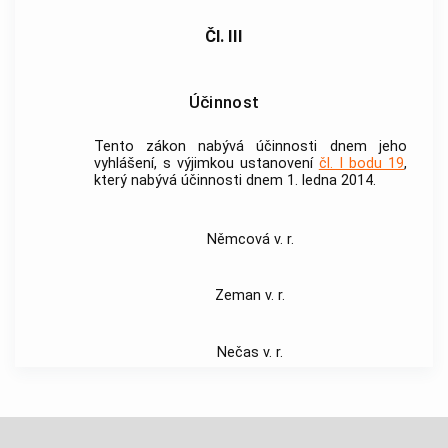
Čl. III
Účinnost
Tento zákon nabývá účinnosti dnem jeho
vyhlášení, s výjimkou ustanovení
čl. I bodu 19
,
který nabývá účinnosti dnem 1. ledna 2014.
Němcová v. r.
Zeman v. r.
Nečas v. r.