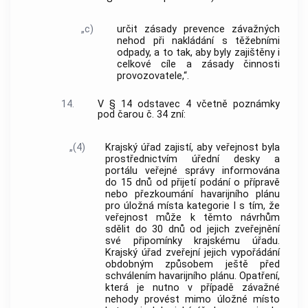
„c)
určit zásady prevence závažných
nehod při nakládání s těžebními
odpady, a to tak, aby byly zajištěny i
celkové cíle a zásady činnosti
provozovatele,“.
14.
V § 14 odstavec 4 včetně poznámky
pod čarou č. 34 zní:
„(4)
Krajský úřad zajistí, aby veřejnost byla
prostřednictvím úřední desky a
portálu veřejné správy informována
do 15 dnů od přijetí podání o přípravě
nebo přezkoumání havarijního plánu
pro úložná místa kategorie I s tím, že
veřejnost může k těmto návrhům
sdělit do 30 dnů od jejich zveřejnění
své připomínky krajskému úřadu.
Krajský úřad zveřejní jejich vypořádání
obdobným způsobem ještě před
schválením havarijního plánu. Opatření,
která je nutno v případě závažné
nehody provést mimo úložné místo