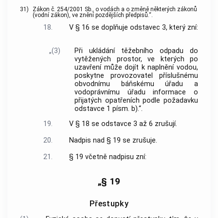
31)
Zákon č. 254/2001 Sb., o vodách a o změně některých zákonů
(vodní zákon), ve znění pozdějších předpisů.“.
18.
V § 16 se doplňuje odstavec 3, který zní:
„(3)
Při ukládání těžebního odpadu do
vytěžených prostor, ve kterých po
uzavření může dojít k naplnění vodou,
poskytne provozovatel příslušnému
obvodnímu báňskému úřadu a
vodoprávnímu úřadu informace o
přijatých opatřeních podle požadavku
odstavce 1 písm. b).“.
19.
V § 18 se odstavce 3 až 6 zrušují.
20.
Nadpis nad § 19 se zrušuje.
21.
§ 19 včetně nadpisu zní:
„§ 19
Přestupky