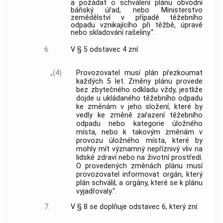
a požádat o schválení plánu obvodní
báňský úřad, nebo Ministerstvo
zemědělství v případě těžebního
odpadu vznikajícího při těžbě, úpravě
nebo skladování rašeliny.“.
6.
V § 5 odstavec 4 zní:
„(4)
Provozovatel musí plán přezkoumat
každých 5 let. Změny plánu provede
bez zbytečného odkladu vždy, jestliže
dojde u ukládaného těžebního odpadu
ke změnám v jeho složení, které by
vedly ke změně zařazení těžebního
odpadu nebo kategorie úložného
místa, nebo k takovým změnám v
provozu úložného místa, které by
mohly mít významný nepříznivý vliv na
lidské zdraví nebo na životní prostředí.
O provedených změnách plánu musí
provozovatel informovat orgán, který
plán schválil, a orgány, které se k plánu
vyjadřovaly.“.
7.
V § 8 se doplňuje odstavec 6, který zní: