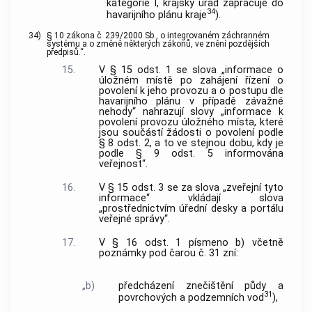
kategorie I, krajský úřad zapracuje do
34
havarijního plánu kraje
).
34)
§ 10 zákona č. 239/2000 Sb., o integrovaném záchranném
systému a o změně některých zákonů, ve znění pozdějších
předpisů.“.
15.
V § 15 odst. 1 se slova „informace o
úložném místě po zahájení řízení o
povolení k jeho provozu a o postupu dle
havarijního plánu v případě závažné
nehody“ nahrazují slovy „informace k
povolení provozu úložného místa, které
jsou součástí žádosti o povolení podle
§ 8 odst. 2, a to ve stejnou dobu, kdy je
podle § 9 odst. 5 informována
veřejnost“.
16.
V § 15 odst. 3 se za slova „zveřejní tyto
informace“ vkládají slova
„prostřednictvím úřední desky a portálu
veřejné správy“.
17.
V § 16 odst. 1 písmeno b) včetně
poznámky pod čarou č. 31 zní:
„b)
předcházení znečištění půdy a
31
povrchových a podzemních vod
),