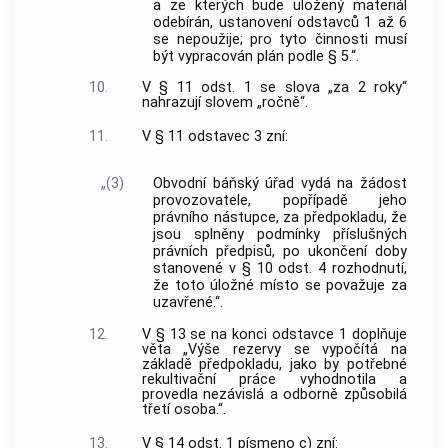
a ze kterých bude uložený materiál
odebírán, ustanovení odstavců 1 až 6
se nepoužije; pro tyto činnosti musí
být vypracován plán podle § 5.“.
10.
V § 11 odst. 1 se slova „za 2 roky“
nahrazují slovem „ročně“.
11.
V § 11 odstavec 3 zní:
„(3)
Obvodní báňský úřad vydá na žádost
provozovatele, popřípadě jeho
právního nástupce, za předpokladu, že
jsou splněny podmínky příslušných
právních předpisů, po ukončení doby
stanovené v § 10 odst. 4 rozhodnutí,
že toto úložné místo se považuje za
uzavřené.“.
12.
V § 13 se na konci odstavce 1 doplňuje
věta „Výše rezervy se vypočítá na
základě předpokladu, jako by potřebné
rekultivační práce vyhodnotila a
provedla nezávislá a odborně způsobilá
třetí osoba.“.
13.
V § 14 odst. 1 písmeno c) zní: