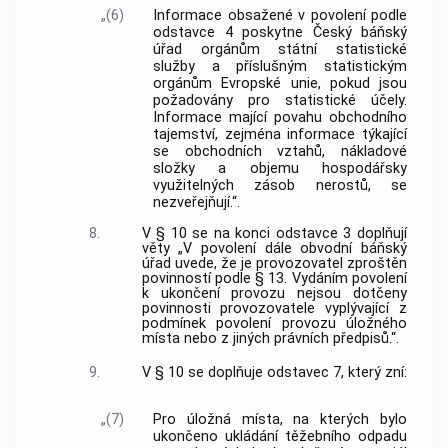
„(6)
Informace obsažené v povolení podle
odstavce 4 poskytne Český báňský
úřad orgánům státní statistické
služby a příslušným statistickým
orgánům Evropské unie, pokud jsou
požadovány pro statistické účely.
Informace mající povahu obchodního
tajemství, zejména informace týkající
se obchodních vztahů, nákladové
složky a objemu hospodářsky
využitelných zásob nerostů, se
nezveřejňují.“.
8.
V § 10 se na konci odstavce 3 doplňují
věty „V povolení dále obvodní báňský
úřad uvede, že je provozovatel zproštěn
povinností podle § 13. Vydáním povolení
k ukončení provozu nejsou dotčeny
povinnosti provozovatele vyplývající z
podmínek povolení provozu úložného
místa nebo z jiných právních předpisů.“.
9.
V § 10 se doplňuje odstavec 7, který zní:
„(7)
Pro úložná místa, na kterých bylo
ukončeno ukládání těžebního odpadu