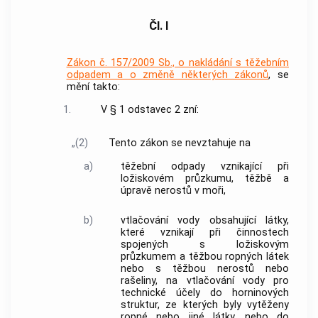
Čl. I
Zákon č. 157/2009 Sb., o nakládání s těžebním
odpadem a o změně některých zákonů
, se
mění takto:
1.
V § 1 odstavec 2 zní:
„(2)
Tento zákon se nevztahuje na
a)
těžební odpady vznikající při
ložiskovém průzkumu, těžbě a
úpravě nerostů v moři,
b)
vtlačování vody obsahující látky,
které vznikají při činnostech
spojených s ložiskovým
průzkumem a těžbou ropných látek
nebo s těžbou nerostů nebo
rašeliny, na vtlačování vody pro
technické účely do horninových
struktur, ze kterých byly vytěženy
ropné nebo jiné látky, nebo do