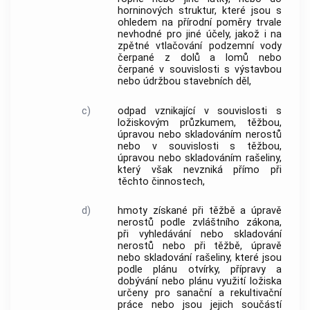
horninových struktur, které jsou s
ohledem na přírodní poměry trvale
nevhodné pro jiné účely, jakož i na
zpětné vtlačování podzemní vody
čerpané z dolů a lomů nebo
čerpané v souvislosti s výstavbou
nebo údržbou stavebních děl,
c)
odpad vznikající v souvislosti s
ložiskovým průzkumem, těžbou,
úpravou nebo skladováním nerostů
nebo v souvislosti s těžbou,
úpravou nebo skladováním rašeliny,
který však nevzniká přímo při
těchto činnostech,
d)
hmoty získané při těžbě a úpravě
nerostů podle zvláštního zákona,
při vyhledávání nebo skladování
nerostů nebo při těžbě, úpravě
nebo skladování rašeliny, které jsou
podle plánu otvírky, přípravy a
dobývání nebo plánu využití ložiska
určeny pro sanační a rekultivační
práce nebo jsou jejich součástí