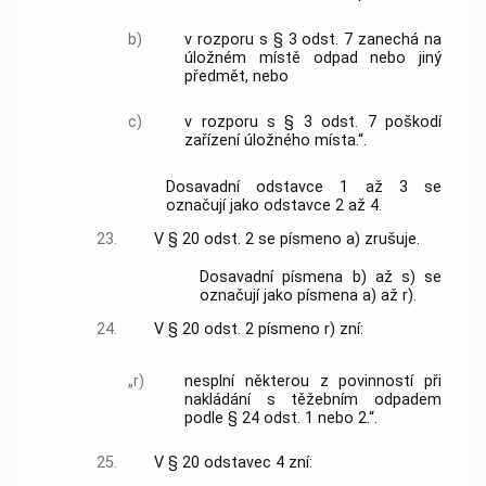
b)
v rozporu s § 3 odst. 7 zanechá na
úložném místě odpad nebo jiný
předmět, nebo
c)
v rozporu s § 3 odst. 7 poškodí
zařízení úložného místa.“.
Dosavadní odstavce 1 až 3 se
označují jako odstavce 2 až 4.
23.
V § 20 odst. 2 se písmeno a) zrušuje.
Dosavadní písmena b) až s) se
označují jako písmena a) až r).
24.
V § 20 odst. 2 písmeno r) zní:
„r)
nesplní některou z povinností při
nakládání s těžebním odpadem
podle § 24 odst. 1 nebo 2.“.
25.
V § 20 odstavec 4 zní: