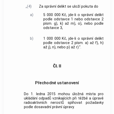
„(4)
Za správní delikt se uloží pokuta do
a)
5 000 000 Kč, jde-li o správní delikt
podle odstavce 1 nebo odstavce 2
písm. g), k) až m), o), nebo podle
odstavce 3,
b)
1 000 000 Kč, jde-li o správní delikt
podle odstavce 2 písm. a) až f), h)
až j), n), nebo p) až r).“.
Čl. II
Přechodné ustanovení
Do 1. ledna 2015 mohou úložná místa pro
ukládání odpadů vznikajících při těžbě a úpravě
radioaktivních nerostů splňovat požadavky
podle dosavadní právní úpravy.