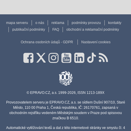
mapa serveru
o nás
reklama
podmínky provozu
kontakty
publikační podmínky
FAQ
obchodní a reklamační podmínky
Ochrana osobních údajů - GDPR
Nastavení cookies
© EPRAVO.CZ, a.s. 1999-2026, ISSN 1213-189X
Provozovatelem serveru je EPRAVO.CZ, a.s. se sídlem Dušní 907/10, Staré
Město, 110 00 Praha 1, Česká republika, IČ: 26170761, zapsaná v
obchodním rejstříku vedeném Městským soudem v Praze pod spisovou
značkou B 6510.
Automatické vytěžování textů a dat z této internetové stránky ve smyslu čl. 4