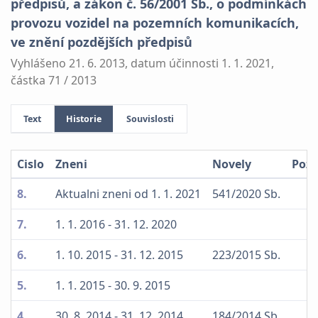
předpisů, a zákon č. 56/2001 Sb., o podmínkách
provozu vozidel na pozemních komunikacích,
ve znění pozdějších předpisů
Vyhlášeno 21. 6. 2013, datum účinnosti 1. 1. 2021,
částka 71 / 2013
Text
Historie
Souvislosti
Cislo
Zneni
Novely
Poz
8.
Aktualni zneni od 1. 1. 2021
541/2020 Sb.
7.
1. 1. 2016 - 31. 12. 2020
6.
1. 10. 2015 - 31. 12. 2015
223/2015 Sb.
5.
1. 1. 2015 - 30. 9. 2015
4.
30. 8. 2014 - 31. 12. 2014
184/2014 Sb.