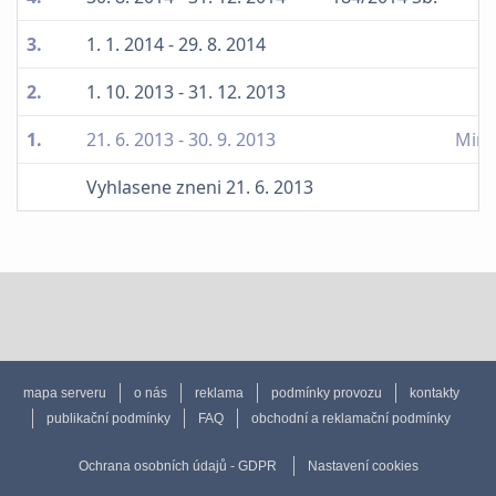
3.
1. 1. 2014 - 29. 8. 2014
2.
1. 10. 2013 - 31. 12. 2013
1.
21. 6. 2013 - 30. 9. 2013
Minu
Vyhlasene zneni 21. 6. 2013
mapa serveru
o nás
reklama
podmínky provozu
kontakty
publikační podmínky
FAQ
obchodní a reklamační podmínky
Ochrana osobních údajů - GDPR
Nastavení cookies