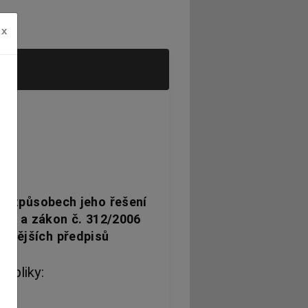
x
 a způsobech jeho řešení
isů, a zákon č. 312/2006
ozdějších předpisů
ubliky: