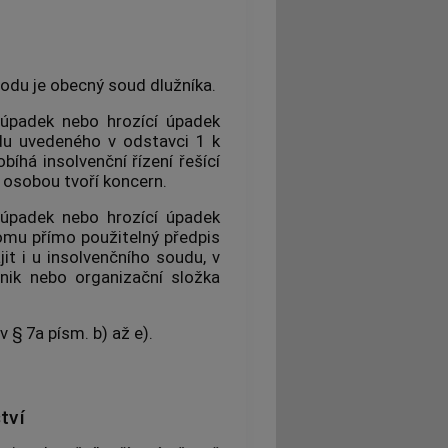
bvodu je obecný soud dlužníka.
t úpadek nebo hrozící úpadek
udu uvedeného v odstavci 1 k
bíhá insolvenční řízení řešící
 osobou tvoří koncern.
t úpadek nebo hrozící úpadek
 tomu přímo použitelný předpis
ájit i u insolvenčního soudu, v
nik nebo organizační složka
 § 7a písm. b) až e).
tví