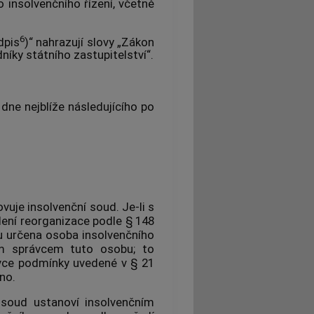
 insolvenčního řízení, včetně
6
dpis
)“ nahrazují slovy „Zákon
dníky státního zastupitelství“.
dne nejblíže následujícího po
vuje insolvenční soud. Je-li s
ení reorganizace podle § 148
nu určena osoba insolvenčního
ním správcem tuto osobu; to
rávce podmínky uvedené v § 21
no.
í soud ustanoví insolvenčním