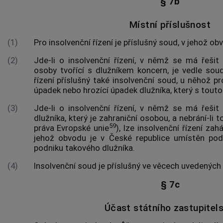
§ 7b
Místní příslušnost
(1)
Pro insolvenční řízení je příslušný soud, v jehož o
(2)
Jde-li o insolvenční řízení, v němž se má řeši
osoby tvořící s dlužníkem koncern, je vedle so
řízení příslušný také insolvenční soud, u něhož pro
úpadek nebo hrozící úpadek dlužníka, který s touto
(3)
Jde-li o insolvenční řízení, v němž se má řeši
dlužníka, který je zahraniční osobou, a nebrání-li
59
práva Evropské unie
), lze insolvenční řízení zah
jehož obvodu je v České republice umístěn pod
podniku takového dlužníka.
(4)
Insolvenční soud je příslušný ve věcech uvedených v
§ 7c
Účast státního zastupitels