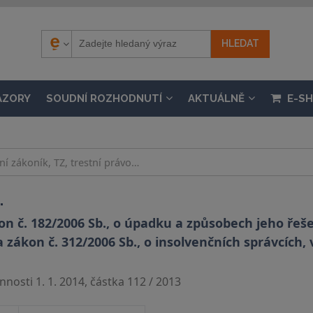
ÁZORY
SOUDNÍ ROZHODNUTÍ
AKTUÁLNĚ
E-S
.
n č. 182/2006 Sb., o úpadku a způsobech jeho řešen
a zákon č. 312/2006 Sb., o insolvenčních správcích,
nosti 1. 1. 2014, částka 112 / 2013