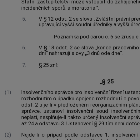
Státní zastupitelství může vstoupit do zahájeného
incidenčních sporů, a moratoria.“.
5.
V § 12 odst. 2 se slova „Zvláštní právní pře
upravující vyšší soudní úředníky a vyšší úře
Poznámka pod čarou č. 6 se zrušuje.
6.
V § 18 odst. 2 se slova „konce pracovního 
dni“ nahrazují slovy „3 dnů ode dne“.
7.
§ 25 zní:
„§ 25
(1)
Insolvenčního správce pro insolvenční řízení ustano
rozhodnutím o úpadku spojeno rozhodnutí o povol
odst. 2 a je-li v předloženém reorganizačním plá
správce, ustanoví insolvenční soud insolvenč
neplatí, nesplňuje-li takto určený insolvenční sp
až 24 a odstavci 3. Ustanovení § 29 tím není dotče
(2)
Nejde-li o případ podle odstavce 1, insolvenčn