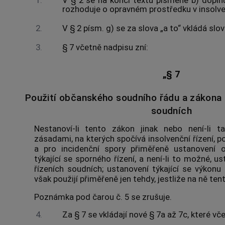
1.
V § 2 se na konci textu písmene b) doplňuj
rozhoduje o opravném prostředku v insolve
2.
V § 2 písm. g) se za slova „a to“ vkládá slov
3.
§ 7 včetně nadpisu zní:
„§ 7
Použití občanského soudního řádu a zákona o
soudních
Nestanoví-li tento zákon jinak nebo není-li 
zásadami, na kterých spočívá insolvenční řízení, po
a pro incidenční spory přiměřeně ustanovení 
týkající se sporného řízení, a není-li to možné, u
řízeních soudních; ustanovení týkající se výkon
však použijí přiměřeně jen tehdy, jestliže na ně ten
Poznámka pod čarou č. 5 se zrušuje.
4.
Za § 7 se vkládají nové § 7a až 7c, které vč