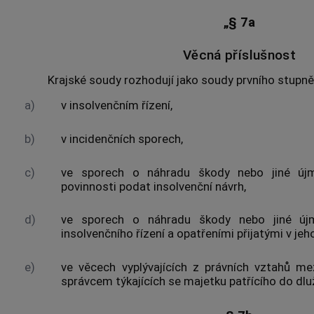
„§ 7a
Věcná příslušnost
Krajské soudy rozhodují jako soudy prvního stupně
a)
v insolvenčním řízení,
b)
v incidenčních sporech,
c)
ve sporech o náhradu škody nebo jiné újm
povinnosti podat insolvenční návrh,
d)
ve sporech o náhradu škody nebo jiné újm
insolvenčního řízení a opatřeními přijatými v jeh
e)
ve věcech vyplývajících z právních vztahů me
správcem týkajících se majetku patřícího do dl