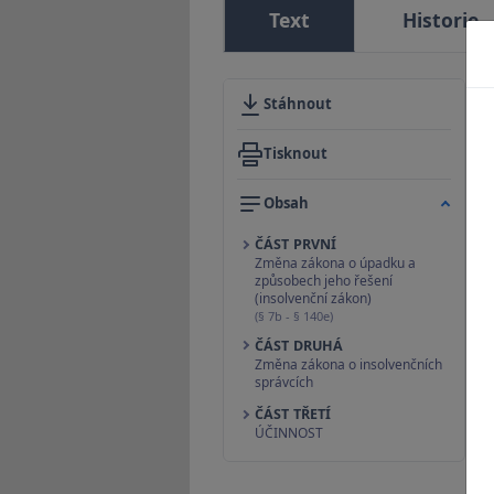
Text
Historie
Stáhnout
Tisknout
Obsah
ČÁST PRVNÍ
Změna zákona o úpadku a
způsobech jeho řešení
(insolvenční zákon)
(§ 7b - § 140e)
ČÁST DRUHÁ
Změna zákona o insolvenčních
správcích
ČÁST TŘETÍ
ÚČINNOST