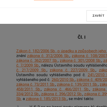
ČÁST PRVNÍ
ZAVŘÍT
Změna zákona
o úpadku a způsobech jeho řeš
Čl. I
Zákon č. 182/2006 Sb., o úpadku a způsobech jeho 
znění
zákona č. 312/2006 Sb.
,
zákona č. 108/2007
zákona č. 362/2007 Sb.
,
zákona č. 301/2008 Sb.
,
zá
č. 7/2009 Sb.
, nálezu Ústavního soudu vyhlášenéh
č. 217/2009 Sb.
,
zákona č. 227/2009 Sb.
,
zák
Ústavního soudu vyhlášeného pod č.
241/2010 
vyhlášeného pod č.
260/2010 Sb.
,
zákona č. 409/20
zákona č. 73/2011 Sb.
,
zákona č. 139/2011 Sb.
,
zák
458/2011 Sb.
,
zákona č. 466/2011 Sb.
,
zákona 
334/2012 Sb.
,
zákona č. 396/2012 Sb.
,
zákona č. 39
Sb.
a
zákona č. 185/2013 Sb.
, se mění takto: