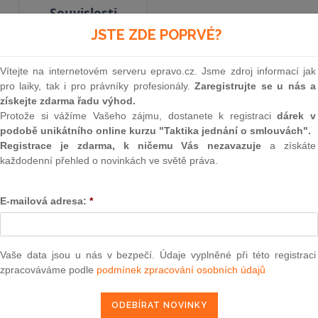
Souvislosti
JSTE ZDE POPRVÉ?
Aktuální znění
od 1. 1. 2014
Vítejte na internetovém serveru epravo.cz. Jsme zdroj informací jak
pro laiky, tak i pro právníky profesionály.
Zaregistrujte se u nás a
získejte zdarma řadu výhod.
Protože si vážíme Vašeho zájmu, dostanete k registraci
dárek v
294
podobě unikátního online kurzu "Taktika jednání o smlouvách".
ZÁKON
Registrace je zdarma, k ničemu Vás nezavazuje
a získáte
každodenní přehled o novinkách ve světě práva.
ze dne 12. září 2013,
E-mailová adresa:
*
kterým se mění zákon č. 182/2006 Sb., o úpadku
(insolvenční zákon), ve znění pozdějších předp
Sb., o insolvenčních správcích, ve znění p
Vaše data jsou u nás v bezpečí. Údaje vyplněné při této registraci
zpracováváme podle
podmínek zpracování osobních údajů
Parlament se usnesl na tomto zákoně České rep