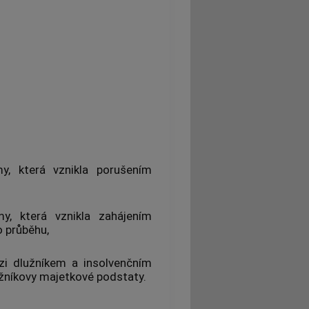
y, která vznikla porušením
y, která vznikla zahájením
o průběhu,
zi dlužníkem a insolvenčním
užníkovy majetkové podstaty.