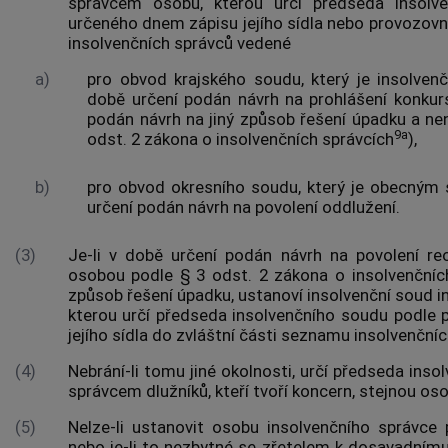
správcem osobu, kterou určí předseda insolv
určeného dnem zápisu jejího sídla nebo provozovn
insolvenčních správců vedené
a)
pro obvod krajského soudu, který je insolvenč
době určení podán návrh na prohlášení konkurs
podán návrh na jiný způsob řešení úpadku a nen
9a
odst. 2 zákona o insolvenčních správcích
),
b)
pro obvod okresního soudu, který je obecným s
určení podán návrh na povolení oddlužení.
(3)
Je-li v době určení podán návrh na povolení reo
osobou podle § 3 odst. 2 zákona o insolvenčníc
způsob řešení úpadku, ustanoví insolvenční soud 
kterou určí předseda insolvenčního soudu podle
jejího sídla do zvláštní části seznamu insolvenčníc
(4)
Nebrání-li tomu jiné okolnosti, určí předseda ins
správcem dlužníků, kteří tvoří koncern, stejnou os
(5)
Nelze-li ustanovit osobu insolvenčního správc
nebo je-li to nezbytné se zřetelem k dosavadnímu 