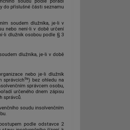
enčního soudu podle pořadí
y do příslušné části seznamu
ním soudem dlužníka, je-li v
u nebo není-li v době určení
í-li dlužník osobou podle § 3
oudem dlužníka, je-li v době
rganizace nebo je-li dlužník
9a
h správcích
) bez ohledu na
insolvenčním správcem osobu,
 pořadí určeného dnem zápisu
h správců.
olvenčního soudu insolvenčním
obu.
e postupem podle odstavce 2
stavu insolvenčního řízení, k