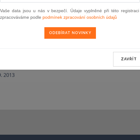
Souvislosti
Vaše data jsou u nás v bezpečí. Údaje vyplněné při této registraci
zpracováváme podle
podmínek zpracování osobních údajů
Novely
1. 2014
2013
ZAVŘÍT
9. 2013