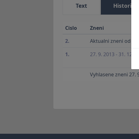
Text
Historie
Cislo
Zneni
2.
Aktualni zneni od 1. 
1.
27. 9. 2013 - 31. 12. 
Vyhlasene zneni 27. 