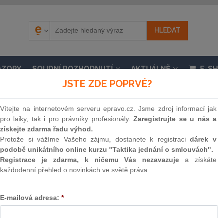
ÁZORY
SOUDNÍ ROZHODNUTÍ
AKTUÁLNĚ
E-S
JSTE ZDE POPRVÉ?
Vítejte na internetovém serveru epravo.cz. Jsme zdroj informací jak
pro laiky, tak i pro právníky profesionály.
Zaregistrujte se u nás a
získejte zdarma řadu výhod.
.
Protože si vážíme Vašeho zájmu, dostanete k registraci
dárek v
podobě unikátního online kurzu "Taktika jednání o smlouvách".
n č. 182/2006 Sb., o úpadku a způsobech jeho řešen
Registrace je zdarma, k ničemu Vás nezavazuje
a získáte
a zákon č. 312/2006 Sb., o insolvenčních správcích,
každodenní přehled o novinkách ve světě práva.
nosti 1. 1. 2014, částka 112 / 2013
E-mailová adresa:
*