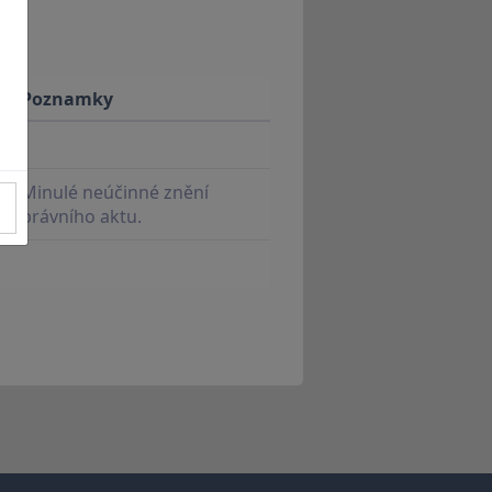
Poznamky
Minulé neúčinné znění
právního aktu.