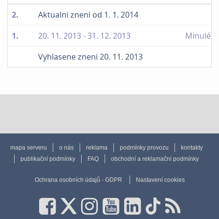
2.
Aktualni zneni od 1. 1. 2014
1.
20. 11. 2013 - 31. 12. 2013
Minulé n
Vyhlasene zneni 20. 11. 2013
mapa serveru
o nás
reklama
podmínky provozu
kontakty
publikační podmínky
FAQ
obchodní a reklamační podmínky
Ochrana osobních údajů - GDPR
Nastavení cookies