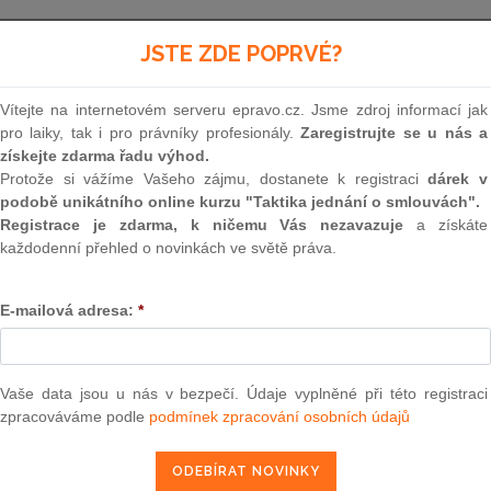
Minulé neúčinné znění
od 29. 3. 2013 - 31. 12. 2023
JSTE ZDE POPRVÉ?
Vítejte na internetovém serveru epravo.cz. Jsme zdroj informací jak
62
pro laiky, tak i pro právníky profesionály.
Zaregistrujte se u nás a
získejte zdarma řadu výhod.
VYHLÁŠKA
Protože si vážíme Vašeho zájmu, dostanete k registraci
dárek v
podobě unikátního online kurzu "Taktika jednání o smlouvách".
ze dne 28. února 2013,
Registrace je zdarma, k ničemu Vás nezavazuje
a získáte
každodenní přehled o novinkách ve světě práva.
kterou se mění vyhláška č. 499/2006 Sb., o
E-mailová adresa:
*
Ministerstvo pro místní rozvoj stanoví podle
§ 
Sb., o územním plánování a stavebním řádu
(
st
zákona č. 227/2009 Sb.
a
zákona č. 350/2012 Sb
Vaše data jsou u nás v bezpečí. Údaje vyplněné při této registraci
zpracováváme podle
podmínek zpracování osobních údajů