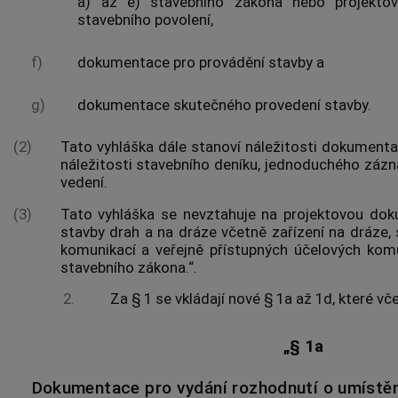
a) až e) stavebního zákona nebo projekto
stavebního povolení,
f)
dokumentace pro provádění stavby a
g)
dokumentace skutečného provedení stavby.
(2)
Tato vyhláška dále stanoví náležitosti dokumenta
náležitosti stavebního deníku, jednoduchého zázn
vedení.
(3)
Tato vyhláška se nevztahuje na projektovou dok
stavby drah a na dráze včetně zařízení na dráze, s
komunikací a veřejně přístupných účelových kom
stavebního zákona.“.
2.
Za § 1 se vkládají nové § 1a až 1d, které vč
„§ 1a
Dokumentace pro vydání rozhodnutí o umístěn