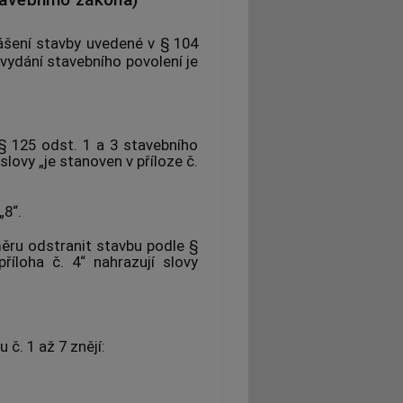
šení stavby uvedené v § 104
vydání stavebního povolení je
§ 125 odst. 1 a 3 stavebního
slovy „je stanoven v příloze č.
„8“.
měru odstranit stavbu podle §
říloha č. 4“ nahrazují slovy
č. 1 až 7 znějí: