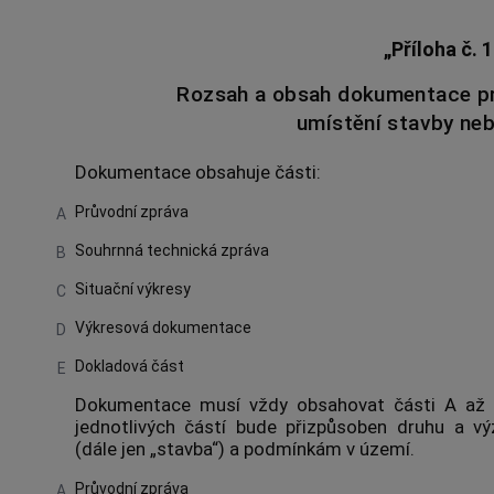
„Příloha č. 
Rozsah a obsah dokumentace pr
umístění stavby neb
Dokumentace obsahuje části:
Průvodní zpráva
A
Souhrnná technická zpráva
B
Situační výkresy
C
Výkresová dokumentace
D
Dokladová část
E
Dokumentace musí vždy obsahovat části A až 
jednotlivých částí bude přizpůsoben druhu a v
(dále jen „stavba“) a podmínkám v území.
Průvodní zpráva
A