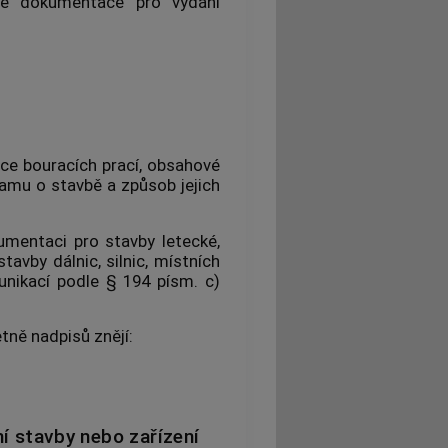
vé dokumentace pro vydání
ce bouracích prací, obsahové
amu o stavbě a způsob jejich
umentaci pro stavby letecké,
tavby dálnic, silnic, místních
unikací podle § 194 písm. c)
etně nadpisů znějí:
í stavby nebo zařízení