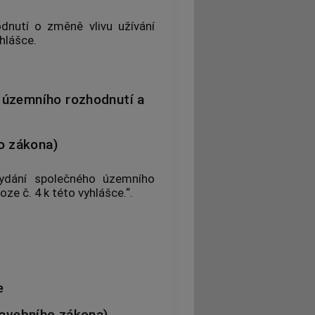
nutí o změně vlivu užívání
yhlášce.
 územního rozhodnutí a
o zákona)
ydání společného územního
ze č. 4 k této vyhlášce.“.
e
tavebního zákona)