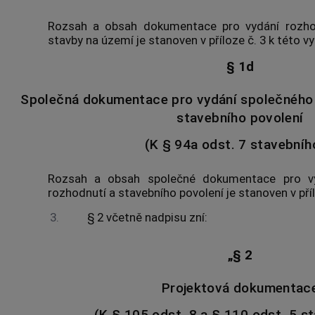
Rozsah a obsah dokumentace pro vydání rozhod
stavby na území je stanoven v příloze č. 3 k této v
§ 1d
Společná dokumentace pro vydání společného
stavebního povolení
(K § 94a odst. 7 stavebníh
Rozsah a obsah společné dokumentace pro v
rozhodnutí a stavebního povolení je stanoven v přílo
3.
§ 2 včetně nadpisu zní:
„§ 2
Projektová dokumentac
(K § 105 odst. 8 a § 110 odst. 5 s