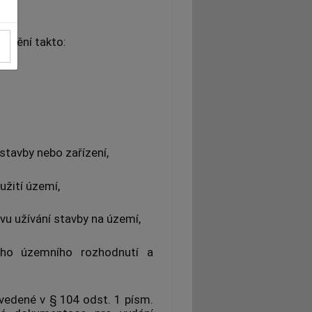
se mění takto:
tavby nebo zařízení,
žití území,
u užívání stavby na území,
ého územního rozhodnutí a
vedené v § 104 odst. 1 písm.