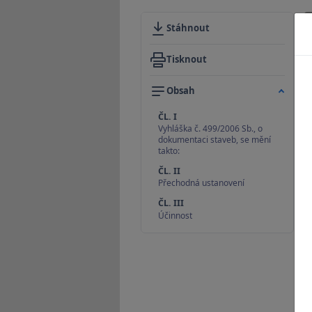
Stáhnout
Tisknout
Obsah
ČL. I
Vyhláška č. 499/2006 Sb., o
dokumentaci staveb, se mění
takto:
ČL. II
Přechodná ustanovení
ČL. III
Účinnost