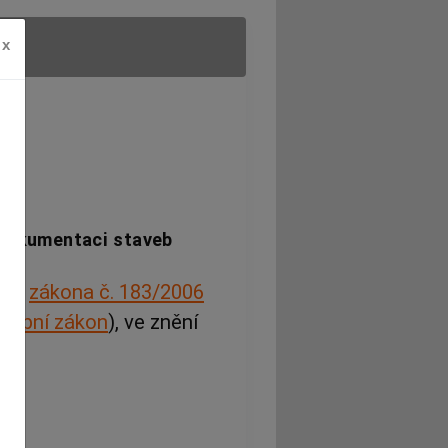
x
 dokumentaci staveb
193
zákona č. 183/2006
avební zákon
), ve znění
.
: