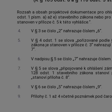
Rozsah a obsah projektové dokumentace pro ohlá
odst. 1 písm. a) až e) stavebního zákona nebo pro 
stanoven v příloze č. 5 k této vyhlášce.“.
4.
V § 3 se číslo „2“ nahrazuje číslem „6“.
5.
V § 4 odst. 1 se slova „pořizované podle 
zákona je stanoven v příloze č. 3“ nahrazují 
7“.
6.
V nadpisu § 5 se číslo „7“ nahrazuje číslem 
7.
V § 5 se slova „připojované k ohlášení zá
128 odst. 1 stavebního zákona stanoví p
„stanoví příloha č. 8“.
8.
V § 6 se číslo „5“ nahrazuje číslem „9“.
9.
Přílohy č. 1 až 4 včetně poznámek pod čarou 