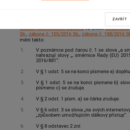
Čl. I
ZAVŘÍT
Zákon č. 164/2013 Sb., o mezinárodní spoluprác
dalších souvisejících zákonů
, ve znění
zákonného 
Sb.
,
zákona č. 105/2016 Sb.
,
zákona č. 188/2016 S
mění takto:
1.
V poznámce pod čarou č. 1 se slova „a s
nahrazují slovy „, směrnice Rady (EU) 20
2016/881“.
2.
V § 1 odst. 5 se na konci písmene a) doplňu
3.
V § 1 odst. 5 se na konci písmene b) slov
písmeno c) se zrušuje.
4.
V § 2 odst. 1 písm. a) se čárka zrušuje.
5.
V § 6 odst. 3 se slova „na svých internetov
„způsobem umožňujícím dálkový přístup“.
6.
V § 8 odstavec 2 zní: