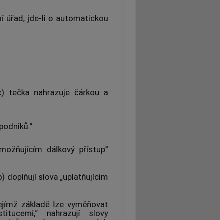
í úřad, jde-li o automatickou
) tečka nahrazuje čárkou a
odniků.“.
ožňujícím dálkový přístup“
) doplňují slova „uplatňujícím
jejímž základě lze vyměňovat
itucemi,“ nahrazují slovy