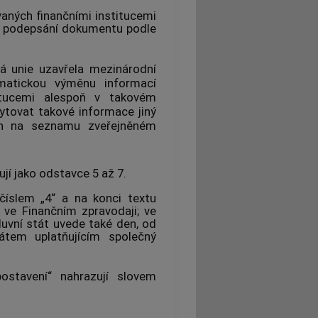
ných finančními institucemi
í podepsání dokumentu podle
á unie uzavřela mezinárodní
matickou výměnu informací
itucemi alespoň v takovém
ytovat takové informace jiný
den na seznamu zveřejněném
jí jako odstavce 5 až 7.
číslem „4“ a na konci textu
 ve Finančním zpravodaji; ve
luvní stát uvede také den, od
átem uplatňujícím společný
ostavení“ nahrazují slovem