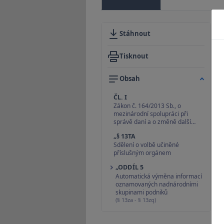
Stáhnout
Tisknout
Obsah
ČL. I
Zákon č. 164/2013 Sb., o
mezinárodní spolupráci při
správě daní a o změně další…
„§ 13TA
Sdělení o volbě učiněné
příslušným orgánem
„ODDÍL 5
Automatická výměna informací
oznamovaných nadnárodními
skupinami podniků
(§ 13za - § 13zq)