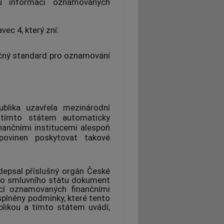
u informací oznamovaných
ec 4, který zní:
čný standard pro oznamování
blika uzavřela mezinárodní
 tímto státem automaticky
ančními institucemi alespoň
ovinen poskytovat takové
depsal příslušný orgán České
oto smluvního státu dokument
cí oznamovaných finančními
splněny podmínky, které tento
ikou a tímto státem uvádí,