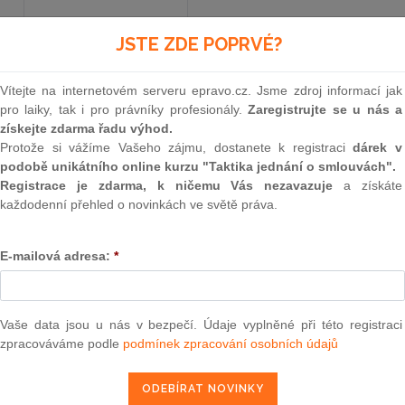
JSTE ZDE POPRVÉ?
Aktuální znění
od 19. 9. 2017
Vítejte na internetovém serveru epravo.cz. Jsme zdroj informací jak
pro laiky, tak i pro právníky profesionály.
Zaregistrujte se u nás a
305
získejte zdarma řadu výhod.
Protože si vážíme Vašeho zájmu, dostanete k registraci
dárek v
ZÁKON
podobě unikátního online kurzu "Taktika jednání o smlouvách".
Registrace je zdarma, k ničemu Vás nezavazuje
a získáte
ze dne 16. srpna 2017,
každodenní přehled o novinkách ve světě práva.
kterým se mění zákon č. 164/2013 Sb., o mezi
E-mailová adresa:
*
správě daní a o změně dalších souvisejících zák
předpisů
Vaše data jsou u nás v bezpečí. Údaje vyplněné při této registraci
Parlament se usnesl na tomto zákoně České rep
zpracováváme podle
podmínek zpracování osobních údajů