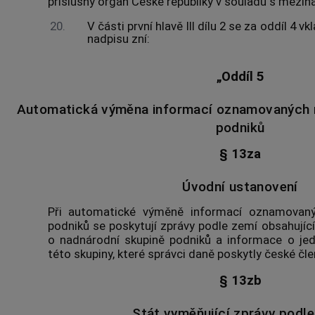
příslušný orgán České republiky v souladu s mezin
20.
V části první hlavě III dílu 2 se za oddíl 4 v
nadpisu zní:
„Oddíl 5
Automatická výměna informací oznamovaných 
podniků
§ 13za
Úvodní ustanovení
Při automatické výměně informací oznamovaný
podniků se poskytují zprávy podle zemí obsahujíc
o nadnárodní skupině podniků a informace o jed
této skupiny, které správci daně poskytly české čle
§ 13zb
Stát vyměňující zprávy podl