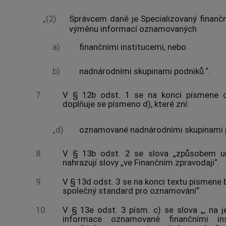
„(2)
Správcem daně je Specializovaný finančn
výměnu informací oznamovaných
a)
finančními institucemi, nebo
b)
nadnárodními skupinami podniků.“.
7.
V § 12b odst. 1 se na konci písmene c
doplňuje se písmeno d), které zní:
„d)
oznamované nadnárodními skupinami p
8.
V § 13b odst. 2 se slova „způsobem um
nahrazují slovy „ve Finančním zpravodaji“.
9.
V § 13d odst. 3 se na konci textu písmene b
společný standard pro oznamování“.
10.
V § 13e odst. 3 písm. c) se slova „, na 
informace oznamované finančními inst