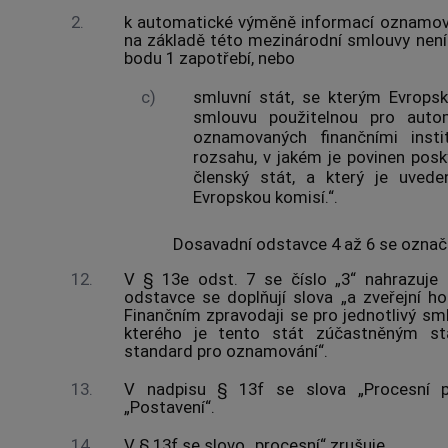
2.
k automatické výměně informací oznamova
na základě této mezinárodní smlouvy nen
bodu 1 zapotřebí, nebo
c)
smluvní stát, se kterým Evropsk
smlouvu použitelnou pro auto
oznamovaných finančními inst
rozsahu, v jakém je povinen posk
členský stát, a který je uve
Evropskou komisí.“.
Dosavadní odstavce 4 až 6 se označu
12.
V § 13e odst. 7 se číslo „3“ nahrazuje 
odstavce se doplňují slova „a zveřejní ho
Finančním zpravodaji se pro jednotlivý sm
kterého je tento stát zúčastněným st
standard pro oznamování“.
13.
V nadpisu § 13f se slova „Procesní p
„Postavení“.
14.
V § 13f se slovo „procesní“ zrušuje.