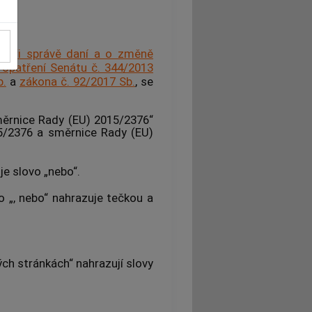
i při správě daní a o změně
opatření Senátu č. 344/2013
b.
a
zákona č. 92/2017 Sb.
, se
měrnice Rady (EU) 2015/2376“
15/2376 a směrnice Rady (EU)
je slovo „nebo“.
o „, nebo“ nahrazuje tečkou a
ých stránkách“ nahrazují slovy