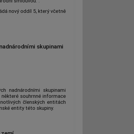
árodní smlouvou.“.
kládá nový oddíl 5, který včetně
nadnárodními skupinami
ch nadnárodními skupinami
í některé souhrnné informace
notlivých členských entitách
nské entity této skupiny.
e zemí