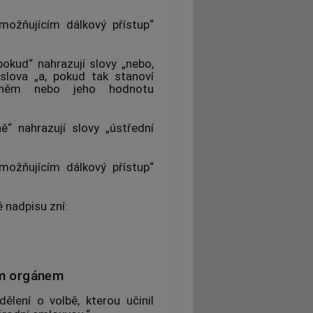
ožňujícím dálkový přístup“
okud“ nahrazují slovy „nebo,
 slova „a, pokud tak stanoví
 něm nebo jeho hodnotu
“ nahrazují slovy „ústřední
ožňujícím dálkový přístup“
ě nadpisu zní:
ým orgánem
ělení o volbě, kterou učinil