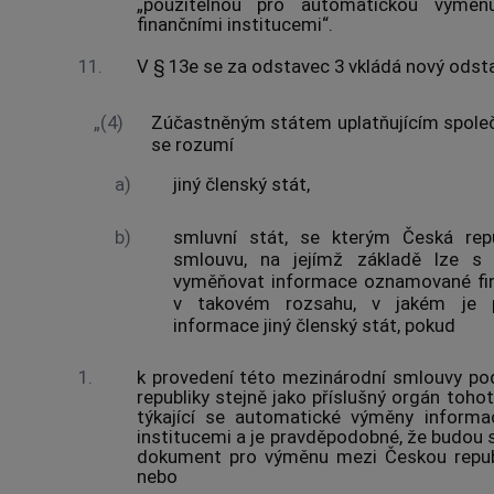
„použitelnou pro automatickou výměn
finančními institucemi“.
11.
V § 13e se za odstavec 3 vkládá nový odstav
„(4)
Zúčastněným státem uplatňujícím spole
se rozumí
a)
jiný členský stát,
b)
smluvní stát, se kterým Česká repu
smlouvu, na jejímž základě lze s
vyměňovat informace oznamované fin
v takovém rozsahu, v jakém je p
informace jiný členský stát, pokud
1.
k provedení této mezinárodní smlouvy po
republiky stejně jako příslušný orgán toh
týkající se automatické výměny informa
institucemi a je pravděpodobné, že budou 
dokument pro výměnu mezi Českou republ
nebo