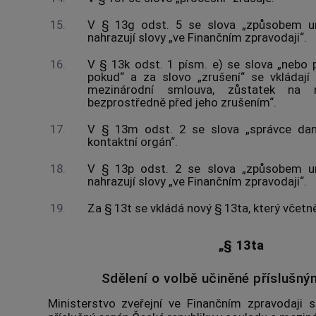
15.
V § 13g odst. 5 se slova „způsobem um
nahrazují slovy „ve Finančním zpravodaji“.
16.
V § 13k odst. 1 písm. e) se slova „nebo p
pokud“ a za slovo „zrušení“ se vkládají
mezinárodní smlouva, zůstatek na
bezprostředně před jeho zrušením“.
17.
V § 13m odst. 2 se slova „správce daně
kontaktní orgán“.
18.
V § 13p odst. 2 se slova „způsobem um
nahrazují slovy „ve Finančním zpravodaji“.
19.
Za § 13t se vkládá nový § 13ta, který včetn
„§ 13ta
Sdělení o volbě učiněné příslušn
Ministerstvo zveřejní ve Finančním zpravodaji sd