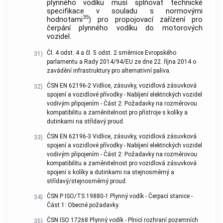
plynného vodíku musí splňovat technické
specifikace v souladu s normovými
35
hodnotami
) pro propojovací zařízení pro
čerpání plynného vodíku do motorových
vozidel.
Čl. 4 odst. 4 a čl. 5 odst. 2 směrnice Evropského
31)
parlamentu a Rady 2014/94/EU ze dne 22. října 2014 o
zavádění infrastruktury pro alternativní paliva.
ČSN EN 62196-2 Vidlice, zásuvky, vozidlová zásuvková
32)
spojení a vozidlové přívodky - Nabíjení elektrických vozidel
vodivým připojením - Část 2: Požadavky na rozměrovou
kompatibilitu a zaměnitelnost pro přístroje s kolíky a
dutinkami na střídavý proud.
ČSN EN 62196-3 Vidlice, zásuvky, vozidlová zásuvková
33)
spojení a vozidlové přívodky - Nabíjení elektrických vozidel
vodivým připojením - Část 2: Požadavky na rozměrovou
kompatibilitu a zaměnitelnost pro vozidlová zásuvková
spojení s kolíky a dutinkami na stejnosměrný a
střídavý/stejnosměrný proud.
ČSN P ISO/TS 19880-1 Plynný vodík - Čerpací stanice -
34)
Část 1: Obecné požadavky.
ČSN ISO 17268 Plynný vodík - Plnicí rozhraní pozemních
35)