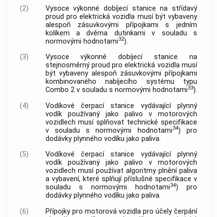
(2)
Vysoce výkonné dobíjecí stanice na střídavý
proud pro elektrická vozidla musí být vybaveny
alespoň zásuvkovými přípojkami s jedním
kolíkem a dvěma dutinkami v souladu s
32
normovými hodnotami
).
(3)
Vysoce výkonné dobíjecí stanice na
stejnosměrný proud pro elektrická vozidla musí
být vybaveny alespoň zásuvkovými přípojkami
kombinovaného nabíjecího systému typu
33
Combo 2 v souladu s normovými hodnotami
).
(4)
Vodíkové čerpací stanice vydávající plynný
vodík používaný jako palivo v motorových
vozidlech musí splňovat technické specifikace
34
v souladu s normovými hodnotami
) pro
dodávky plynného vodíku jako paliva.
(5)
Vodíkové čerpací stanice vydávající plynný
vodík používaný jako palivo v motorových
vozidlech musí používat algoritmy plnění paliva
a vybavení, které splňují příslušné specifikace v
34
souladu s normovými hodnotami
) pro
dodávky plynného vodíku jako paliva.
(6)
Přípojky pro motorová vozidla pro účely čerpání