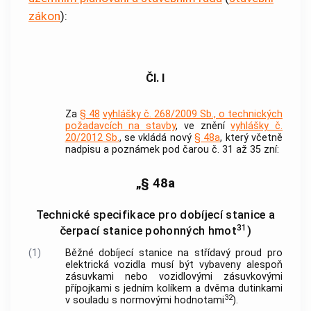
zákon
):
Čl. I
Za
§ 48
vyhlášky č. 268/2009 Sb., o technických
požadavcích na stavby
, ve znění
vyhlášky č.
20/2012 Sb.
, se vkládá nový
§ 48a
, který včetně
nadpisu a poznámek pod čarou č. 31 až 35 zní:
„§ 48a
Technické specifikace pro dobíjecí stanice a
31
čerpací stanice pohonných hmot
)
(1)
Běžné dobíjecí stanice na střídavý proud pro
elektrická vozidla musí být vybaveny alespoň
zásuvkami nebo vozidlovými zásuvkovými
přípojkami s jedním kolíkem a dvěma dutinkami
32
v souladu s normovými hodnotami
).