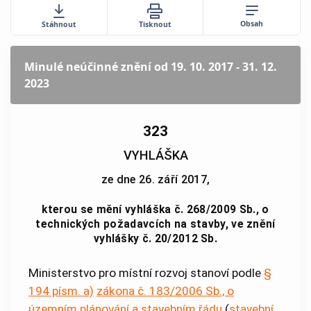
Obsah
Stáhnout
Tisknout
Minulé neúčinné znění
od 19. 10. 2017 - 31. 12.
2023
323
VYHLÁŠKA
ze dne 26. září 2017,
kterou se mění vyhláška č. 268/2009 Sb., o
technických požadavcích na stavby, ve znění
vyhlášky č. 20/2012 Sb.
Ministerstvo pro místní rozvoj stanoví podle
§
194 písm. a)
zákona č. 183/2006 Sb., o
územním plánování a stavebním řádu
(
stavební