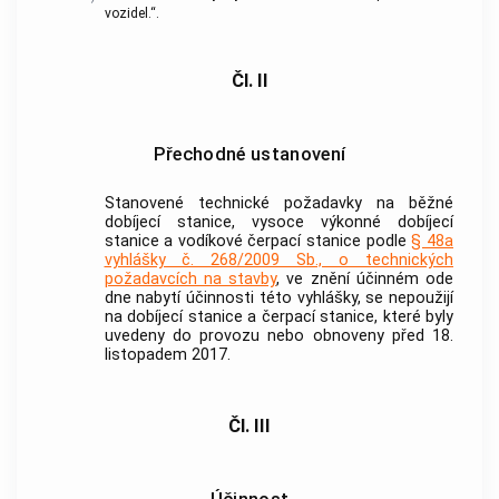
vozidel.“.
Čl. II
Přechodné ustanovení
Stanovené technické požadavky na běžné
dobíjecí stanice, vysoce výkonné dobíjecí
stanice a vodíkové čerpací stanice podle
§ 48a
vyhlášky č. 268/2009 Sb., o technických
požadavcích na stavby
, ve znění účinném ode
dne nabytí účinnosti této vyhlášky, se nepoužijí
na dobíjecí stanice a čerpací stanice, které byly
uvedeny do provozu nebo obnoveny před 18.
listopadem 2017.
Čl. III