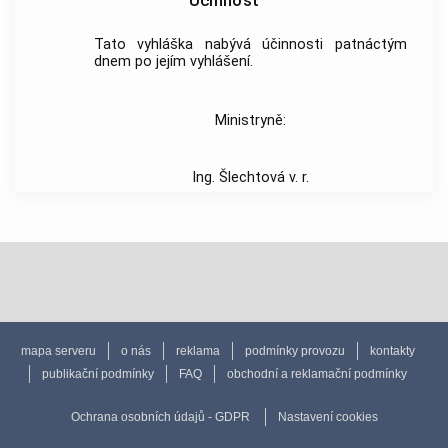
Účinnost
Tato vyhláška nabývá účinnosti patnáctým
dnem po jejím vyhlášení.
Ministryně:
Ing. Šlechtová v. r.
mapa serveru
o nás
reklama
podmínky provozu
kontakty
publikační podmínky
FAQ
obchodní a reklamační podmínky
Ochrana osobních údajů - GDPR
Nastavení cookies