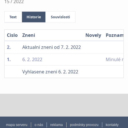
15 / 2022
Text
Historie
Souvislosti
Cislo
Zneni
Novely
Poznamk
2.
Aktualni zneni od 7. 2. 2022
1.
6. 2. 2022
Minulé ne
Vyhlasene zneni 6. 2. 2022
mapa serveru
o nás
reklama
podmínky provozu
kontakty