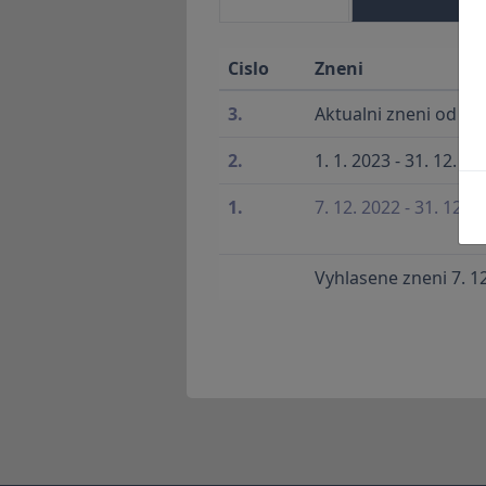
Cislo
Zneni
3.
Aktualni zneni od 1. 
2.
1. 1. 2023 - 31. 12. 20
1.
7. 12. 2022 - 31. 12. 
Vyhlasene zneni 7. 1