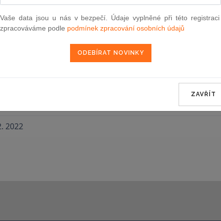
Vaše data jsou u nás v bezpečí. Údaje vyplněné při této registraci
zpracováváme podle
podmínek zpracování osobních údajů
Novely
1. 2024
23
2022
ZAVŘÍT
2. 2022