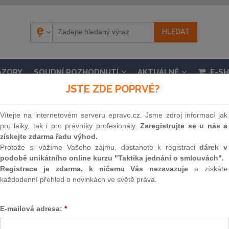
ÁZORY
SOUDNÍ ROZHODNUTÍ
AKTUÁLNĚ
E-S
JSTE ZDE POPRVÉ?
Vítejte na internetovém serveru epravo.cz. Jsme zdroj informací jak
pro laiky, tak i pro právníky profesionály.
Zaregistrujte se u nás a
získejte zdarma řadu výhod.
.
Protože si vážíme Vašeho zájmu, dostanete k registraci
dárek v
podobě unikátního online kurzu "Taktika jednání o smlouvách".
 č. 164/2013 Sb., o mezinárodní spolupráci při sp
Registrace je zdarma, k ničemu Vás nezavazuje
a získáte
ní pozdějších předpisů, a další související zákony
každodenní přehled o novinkách ve světě práva.
nosti 1. 1. 2024, částka 169 / 2022
E-mailová adresa:
*
Souvislosti