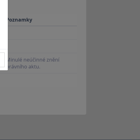
Poznamky
Minulé neúčinné znění
právního aktu.