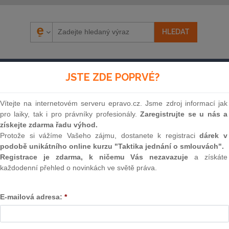
ÁZORY
SOUDNÍ ROZHODNUTÍ
AKTUÁLNĚ
E-S
JSTE ZDE POPRVÉ?
Vítejte na internetovém serveru epravo.cz. Jsme zdroj informací jak
pro laiky, tak i pro právníky profesionály.
Zaregistrujte se u nás a
získejte zdarma řadu výhod.
Protože si vážíme Vašeho zájmu, dostanete k registraci
dárek v
podobě unikátního online kurzu "Taktika jednání o smlouvách".
Registrace je zdarma, k ničemu Vás nezavazuje
a získáte
každodenní přehled o novinkách ve světě práva.
Souvislosti
E-mailová adresa:
*