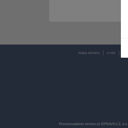
mapa serveru
o nás
rek
Provozovatelem serveru je EPRAVO.CZ, a.s. 