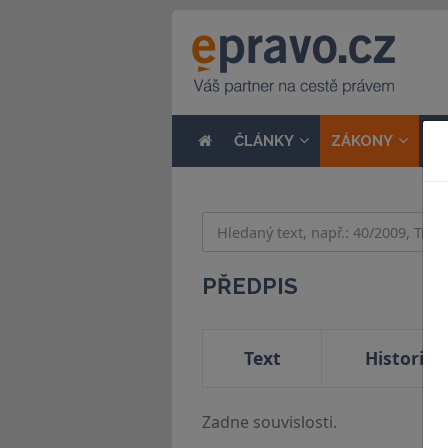
ČLÁNKY
ZÁKONY
N
PŘEDPIS
Text
Historie
Zadne souvislosti.