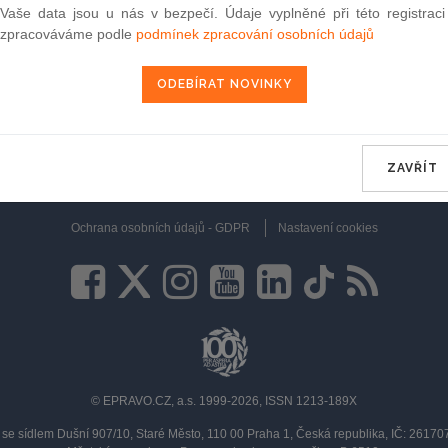
Vaše data jsou u nás v bezpečí. Údaje vyplněné při této registraci
zpracováváme podle
podmínek zpracování osobních údajů
ZAVŘÍT
lama
podmínky provozu
kontakty
publikační podmínky
FAQ
obc
Ochrana osobních údajů - GDPR
Nastavení cookies
© EPRAVO.CZ, a.s. 1999-2026, ISSN 1213-189X
se sídlem Dušní 907/10, Staré Město, 110 00 Praha 1, Česká republika, IČ: 2617