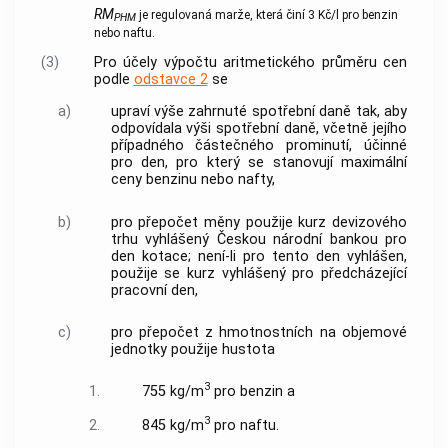
RM
je regulovaná marže, která činí 3 Kč/l pro benzin
PHM
nebo naftu.
(3)
Pro účely výpočtu aritmetického průměru cen
podle
odstavce 2
se
a)
upraví výše zahrnuté spotřební daně tak, aby
odpovídala výši spotřební daně, včetně jejího
případného částečného prominutí, účinné
pro den, pro který se stanovují maximální
ceny benzinu nebo nafty,
b)
pro přepočet měny použije kurz devizového
trhu vyhlášený Českou národní bankou pro
den kotace; není-li pro tento den vyhlášen,
použije se kurz vyhlášený pro předcházející
pracovní den,
c)
pro přepočet z hmotnostních na objemové
jednotky použije hustota
3
1.
755 kg/m
pro benzin a
3
2.
845 kg/m
pro naftu.