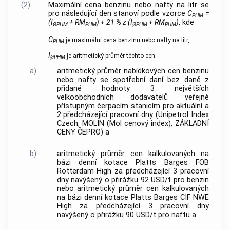
(2)
Maximální cena benzinu nebo nafty na litr se
pro následující den stanoví podle vzorce
C
=
PHM
(I
+ RM
) + 21 % z (I
+ RM
)
, kde
ØPHM
PHM
ØPHM
PHM
C
je maximální cena benzinu nebo nafty na litr,
PHM
I
je aritmetický průměr těchto cen:
ØPHM
a)
aritmetický průměr nabídkových cen benzinu
nebo nafty se spotřební daní bez daně z
přidané hodnoty 3 největších
velkoobchodních dodavatelů veřejně
přístupným čerpacím stanicím pro aktuální a
2 předcházející pracovní dny (Unipetrol Index
Czech, MOLIN (Mol cenový index), ZÁKLADNÍ
CENY ČEPRO) a
b)
aritmetický průměr cen kalkulovaných na
bázi denní kotace Platts Barges FOB
Rotterdam High za předcházející 3 pracovní
dny navýšený o přirážku 92 USD/t pro benzin
nebo aritmetický průměr cen kalkulovaných
na bázi denní kotace Platts Barges CIF NWE
High za předcházející 3 pracovní dny
navýšený o přirážku 90 USD/t pro naftu a