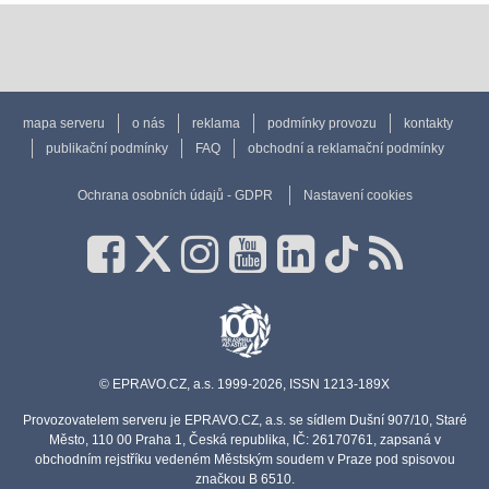
mapa serveru
o nás
reklama
podmínky provozu
kontakty
publikační podmínky
FAQ
obchodní a reklamační podmínky
Ochrana osobních údajů - GDPR
Nastavení cookies
© EPRAVO.CZ, a.s. 1999-2026, ISSN 1213-189X
Provozovatelem serveru je EPRAVO.CZ, a.s. se sídlem Dušní 907/10, Staré
Město, 110 00 Praha 1, Česká republika, IČ: 26170761, zapsaná v
obchodním rejstříku vedeném Městským soudem v Praze pod spisovou
značkou B 6510.