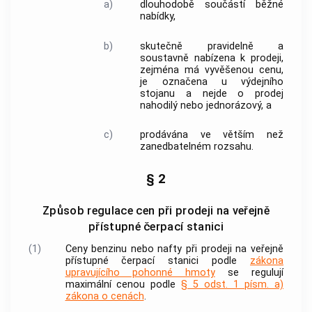
a)
dlouhodobě součástí běžné
nabídky,
b)
skutečně pravidelně a
soustavně nabízena k prodeji,
zejména má vyvěšenou cenu,
je označena u výdejního
stojanu a nejde o prodej
nahodilý nebo jednorázový, a
c)
prodávána ve větším než
zanedbatelném rozsahu.
§ 2
Způsob regulace cen při prodeji na veřejně
přístupné čerpací stanici
(1)
Ceny benzinu nebo nafty při prodeji na veřejně
přístupné čerpací stanici podle
zákona
upravujícího pohonné hmoty
se regulují
maximální cenou podle
§ 5 odst. 1 písm. a)
zákona o cenách
.