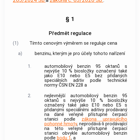
§ 1
Předmět regulace
(1)
Tímto cenovým výměrem se reguluje cena
a)
benzinu, kterým je pro účely tohoto nařízení
1.
automobilový benzin 95 oktanů s
nejvýše 10 % biosložky označený také
jako E10 nebo E5 bez přidaných
speciálních aditiv podle technické
normy ČSN EN 228 a
2.
nejlevnější automobilový benzin 95
oktanů s nejvýše 10 % biosložky
označený také jako E10 nebo E5 s
přidanými speciálními aditivy prodávaný
na dané veřejně přístupné čerpací
stanici podle
zákona upravujícího
pohonné hmoty
, neprodává-li prodávající
na této veřejně přístupné čerpací
stanici obvykle automobilový benzin
podle
bodu 1
, a