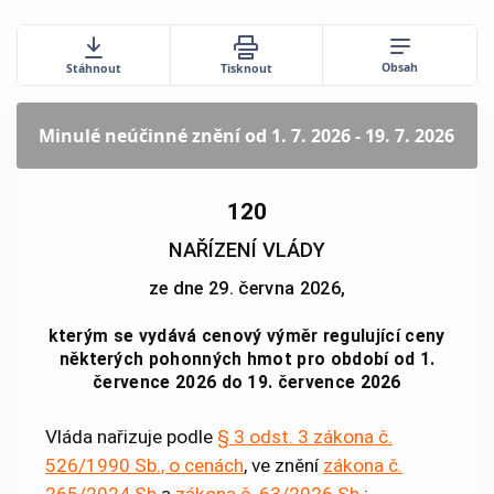
Obsah
Stáhnout
Tisknout
Minulé neúčinné znění
od 1. 7. 2026 - 19. 7. 2026
120
NAŘÍZENÍ VLÁDY
ze dne 29. června 2026,
kterým se vydává cenový výměr regulující ceny
některých pohonných hmot pro období od 1.
července 2026 do 19. července 2026
Vláda nařizuje podle
§ 3 odst. 3 zákona č.
526/1990 Sb., o cenách
, ve znění
zákona č.
265/2024 Sb.
a
zákona č. 63/2026 Sb.
: