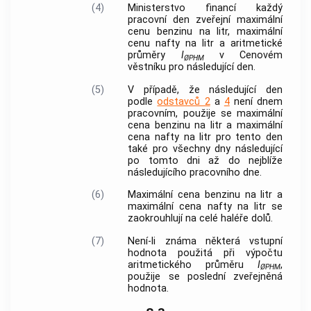
(4)
Ministerstvo financí každý
pracovní den zveřejní maximální
cenu benzinu na litr, maximální
cenu nafty na litr a aritmetické
průměry
I
v Cenovém
ØPHM
věstníku pro následující den.
(5)
V případě, že následující den
podle
odstavců 2
a
4
není dnem
pracovním, použije se maximální
cena benzinu na litr a maximální
cena nafty na litr pro tento den
také pro všechny dny následující
po tomto dni až do nejblíže
následujícího pracovního dne.
(6)
Maximální cena benzinu na litr a
maximální cena nafty na litr se
zaokrouhlují na celé haléře dolů.
(7)
Není-li známa některá vstupní
hodnota použitá při výpočtu
aritmetického průměru
I
,
ØPHM
použije se poslední zveřejněná
hodnota.