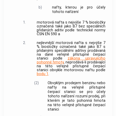
b)
nafty, kterou je pro účely
tohoto nařízení
1.
motorová nafta s nejvýše 7 % biosložky
označená také jako B7 bez speciálních
přidaných aditiv podle technické normy
ČSN EN 590 a
2.
nejlevnější motorová nafta s nejvýše 7
% biosložky označená také jako B7 s
přidanými speciálními aditivy prodávaná
na dané veřejně přístupné čerpací
stanici podle
zákona upravujícího
pohonné hmoty
, neprodává-li prodávající
na této veřejně přístupné čerpací
stanici obvykle motorovou naftu podle
bodu 1
.
(2)
Obvyklým prodejem benzinu nebo
nafty na veřejně přístupné
čerpací stanici se pro účely
tohoto nařízení rozumí prodej, při
kterém je tato pohonná hmota
na této veřejně přístupné čerpací
stanici