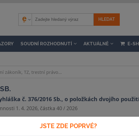
ÁZORY
SOUDNÍ ROZHODNUTÍ
AKTUÁLNĚ
E-S
SB.
hláška č. 376/2016 Sb., o položkách dvojího použití
nosti 1. 4. 2026, částka 40 / 2026
JSTE ZDE POPRVÉ?
Souvislosti