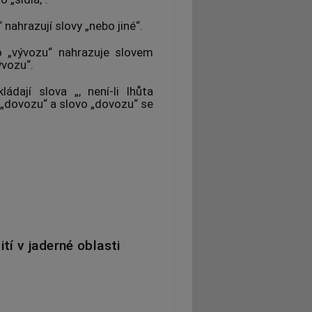
 nahrazují slovy „nebo jiné“.
o „vývozu“ nahrazuje slovem
ývozu“.
dají slova „, není-li lhůta
 „dovozu“ a slovo „dovozu“ se
tí v jaderné oblasti