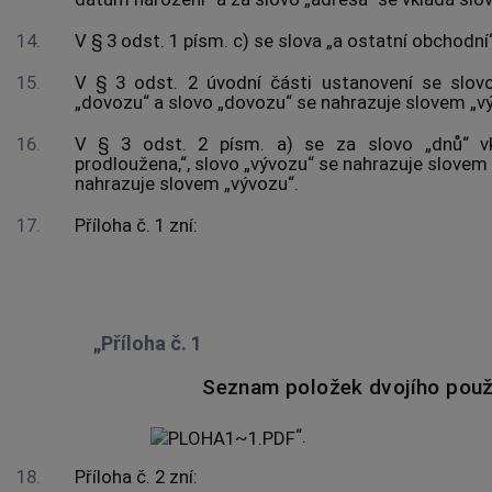
14.
V § 3 odst. 1 písm. c) se slova „a ostatní obchodní“
15.
V § 3 odst. 2 úvodní části ustanovení se slov
„dovozu“ a slovo „dovozu“ se nahrazuje slovem „v
16.
V § 3 odst. 2 písm. a) se za slovo „dnů“ vklá
prodloužena,“, slovo „vývozu“ se nahrazuje slovem
nahrazuje slovem „vývozu“.
17.
Příloha č. 1 zní:
„Příloha č. 1
​Seznam položek dvojího použi
​​“.
18.
Příloha č. 2 zní: