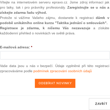
Vítejte na internetovém serveru epravo.cz. Jsme zdroj informací jak
pro laiky, tak i pro právníky profesionály.
Zaregistrujte se u nás a
Aktuální znění
od 1. 4. 2026
získejte zdarma řadu výhod.
Protože si vážíme Vašeho zájmu, dostanete k registraci
dárek v
podobě unikátního online kurzu "Taktika jednání o smlouvách".
40
Registrace je zdarma, k ničemu Vás nezavazuje
a získáte
každodenní přehled o novinkách ve světě práva.
VYHLÁŠKA
ze dne 12. března 2026,
E-mailová adresa:
*
kterou se mění vyhláška č. 376/2016 Sb., o pol
jaderné oblasti
Vaše data jsou u nás v bezpečí. Údaje vyplněné při této registraci
zpracováváme podle
podmínek zpracování osobních údajů
Státní úřad pro jadernou bezpečnost stanoví p
263/2016 Sb., atomový zákon
, ve znění
zákona č
provedení
§ 24 odst. 7
,
§ 25 odst. 2 písm. d)
,
§ 1
169 odst. 4
,
§ 170 odst. 4
a
§ 171 odst. 5
:
ZAVŘÍT