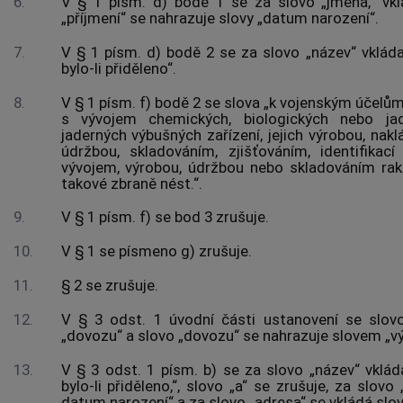
6.
V § 1 písm. d) bodě 1 se za slovo „jména,“ vkl
„příjmení“ se nahrazuje slovy „datum narození“.
7.
V § 1 písm. d) bodě 2 se za slovo „název“ vkládají
bylo-li přiděleno“.
8.
V § 1 písm. f) bodě 2 se slova „k vojenským účelům 
s vývojem chemických, biologických nebo jad
jaderných výbušných zařízení, jejich výrobou, nakl
údržbou, skladováním, zjišťováním, identifika
vývojem, výrobou, údržbou nebo skladováním r
takové zbraně nést.“.
9.
V § 1 písm. f) se bod 3 zrušuje.
10.
V § 1 se písmeno g) zrušuje.
11.
§ 2 se zrušuje.
12.
V § 3 odst. 1 úvodní části ustanovení se slov
„dovozu“ a slovo „dovozu“ se nahrazuje slovem „v
13.
V § 3 odst. 1 písm. b) se za slovo „název“ vkládají
bylo-li přiděleno,“, slovo „a“ se zrušuje, za slovo 
datum narození“ a za slovo „adresa“ se vkládá slovo