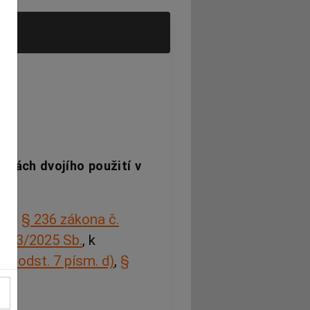
ožkách dvojího použití v
odle
§ 236 zákona č.
. 83/2025 Sb.
, k
66 odst. 7 písm. d)
,
§