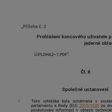
„Příloha č. 2
Prohlášení koncového uživatele p
jaderné obla
​​​“.
Čl. II
Společné ustanovení
1.
Tato vyhláška byla oznámena v soula
parlamentu a Rady (EU)
2015/1535
ze dne
poskytování informací v oblasti technic