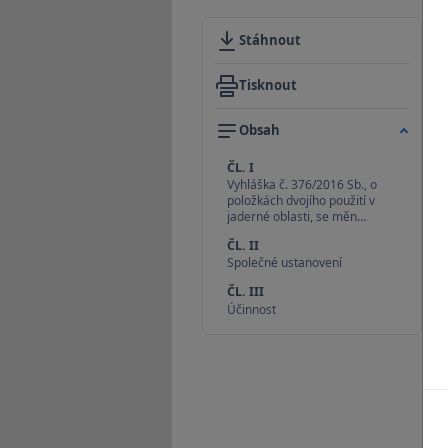
Stáhnout
Tisknout
Obsah
ČL. I
Vyhláška č. 376/2016 Sb., o
položkách dvojího použití v
jaderné oblasti, se měn…
ČL. II
Společné ustanovení
ČL. III
Účinnost