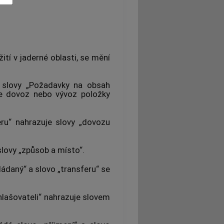
ití v jaderné oblasti, se mění
e slovy „Požadavky na obsah
je dovoz nebo vývoz položky
eru“ nahrazuje slovy „dovozu
slovy „způsob a místo“.
ládaný“ a slovo „transferu“ se
hlašovateli“ nahrazuje slovem