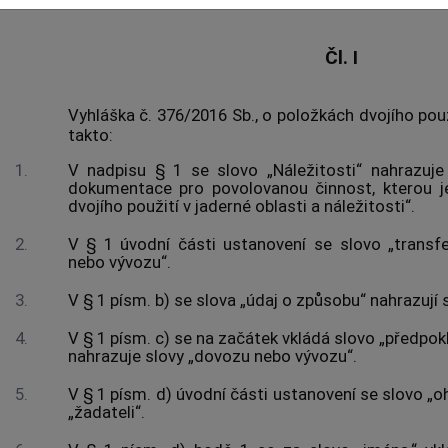
Čl. I
Vyhláška č. 376/2016 Sb., o položkách dvojího použ
takto:
1.
V nadpisu § 1 se slovo „Náležitosti“ nahrazuj
dokumentace pro povolovanou činnost, kterou 
dvojího použití v jaderné oblasti a náležitosti“.
2.
V § 1 úvodní části ustanovení se slovo „transf
nebo vývozu“.
3.
V § 1 písm. b) se slova „údaj o způsobu“ nahrazují 
4.
V § 1 písm. c) se na začátek vkládá slovo „předpok
nahrazuje slovy „dovozu nebo vývozu“.
5.
V § 1 písm. d) úvodní části ustanovení se slovo „o
„žadateli“.