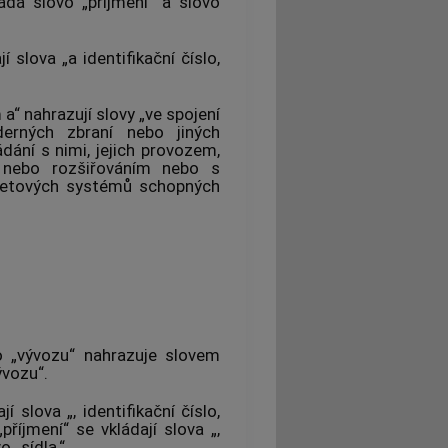
ádá slovo „příjmení“ a slovo
 slova „a identifikační číslo,
a“ nahrazují slovy „ve spojení
erných zbraní nebo jiných
ádání s nimi, jejich provozem,
cí nebo rozšiřováním nebo s
aketových systémů schopných
o „vývozu“ nahrazuje slovem
ývozu“.
 slova „, identifikační číslo,
„příjmení“ se vkládají slova „,
 „sídla,“.