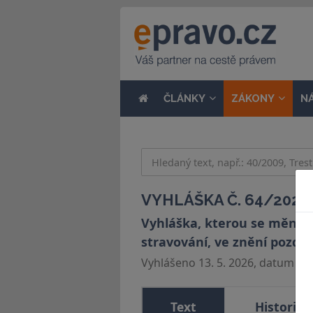
ČLÁNKY
ZÁKONY
N
VYHLÁŠKA Č. 64/2026 
Vyhláška, kterou se mění vy
stravování, ve znění pozděj
Vyhlášeno 13. 5. 2026, datum účin
Text
Historie