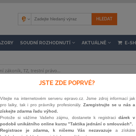
ÁZORY
SOUDNÍ ROZHODNUTÍ
AKTUÁLNĚ
E-S
JSTE ZDE POPRVÉ?
SB.
hláška č. 310/2025 Sb., kterou se mění vyhláška č.
Vítejte na internetovém serveru epravo.cz. Jsme zdroj informací jak
ších předpisů
pro laiky, tak i pro právníky profesionály.
Zaregistrujte se u nás a
získejte zdarma řadu výhod.
nosti 1. 7. 2026, částka 64 / 2026
Protože si vážíme Vašeho zájmu, dostanete k registraci
dárek v
podobě unikátního online kurzu "Taktika jednání o smlouvách".
Registrace je zdarma, k ničemu Vás nezavazuje
a získáte
Souvislosti