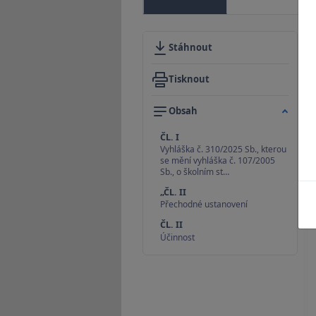
Stáhnout
Tisknout
Obsah
ČL. I
Vyhláška č. 310/2025 Sb., kterou
se mění vyhláška č. 107/2005
Sb., o školním st…
„ČL. II
Přechodné ustanovení
ČL. II
Účinnost