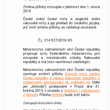
Změna přílohy vstoupila v platnost dne 1. února
2019.
České znění české nóty a anglické znění
rakouské nóty a její překlad do českého jazyka,
jež tvoří změnu přílohy, se vyhlašují současně.
Č.j.: 314 927/2018-VO
Ministerstvo zahraničních věcí České republiky
projevuje úctu Federálnímu ministerstvu pro
evropské a mezinárodní otázky Rakouské
republiky a má čest navrhnout následující:
Ministerstvo zahraničních věcí České republiky
navrhuje změnit přílohu
Dohody mezi vládou
České republiky a vládou Rakouské republiky o
vzájemném zastupování ve vydávání víz
(dále
jen „dohoda“) podepsané v Praze dne 31.
května 2013, v souladu s
článkem 1 odstavcem
2
dohody
. Příloha
Dohody
bude znít takto:
Zastupující konzulární úřady: