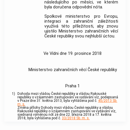
následujícího po měsíci, ve kterém
byla doručena odpovědní nóta.
Spolkové ministerstvo pro Evropu,
integraci a zahraniční záležitosti
využívá této příležitosti, aby znovu
ujistilo Ministerstvo zahraničních věcí
České republiky svou nejhlubší úctou.
Ve Vídni dne 19. prosince 2018
Ministerstvo zahraničních věcí České republiky
Praha 1
1)
Dohoda mezi vládou České republiky a vládou Rakouské
republiky o vzájemném zastupování ve vydávání víz, podepsaná
v Praze dne 31. května 2013, byla vyhlášena pod č.
45/2013 Sb.
m. s.
Změna přílohy Dohody mezi vládou České republiky a vládou
Rakouské republiky o vzájemném zastupování ve vydávání víz,
sjednaná výměnou nót ze dne 22. března 2018 a 17. května
2018, byla vyhlášena pod č.
33/2018 Sb. m. s.