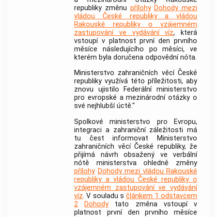
republiky změnu
přílohy
Dohody mezi
vládou České republiky a vládou
Rakouské republiky o vzájemném
zastupování ve vydávání víz
, která
vstoupí v platnost první den prvního
měsíce následujícího po měsíci, ve
kterém byla doručena odpovědní nóta.
Ministerstvo zahraničních věcí České
republiky využívá této příležitosti, aby
znovu ujistilo Federální ministerstvo
pro evropské a mezinárodní otázky o
své nejhlubší úctě.“
Spolkové ministerstvo pro Evropu,
integraci a zahraniční záležitosti má
tu čest informovat Ministerstvo
zahraničních věcí České republiky, že
přijímá návrh obsažený ve verbální
nótě ministerstva ohledně změny
přílohy
Dohody mezi vládou Rakouské
republiky a vládou České republiky o
vzájemném zastupování ve vydávání
víz
. V souladu s
článkem 1 odstavcem
2
Dohody
tato změna vstoupí v
platnost první den prvního měsíce