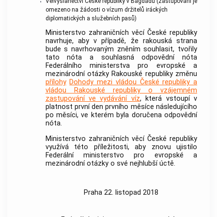
Velvyslanectví České republiky v Bagdádu (zastupování je
•
omezeno na žádosti o vízum držitelů iráckých
diplomatických a služebních pasů)
Ministerstvo zahraničních věcí České republiky
navrhuje, aby v případě, že rakouská strana
bude s navrhovaným zněním souhlasit, tvořily
tato nóta a souhlasná odpovědní nóta
Federálního ministerstva pro evropské a
mezinárodní otázky Rakouské republiky změnu
přílohy
Dohody mezi vládou České republiky a
vládou Rakouské republiky o vzájemném
zastupování ve vydávání víz
, která vstoupí v
platnost první den prvního měsíce následujícího
po měsíci, ve kterém byla doručena odpovědní
nóta.
Ministerstvo zahraničních věcí České republiky
využívá této příležitosti, aby znovu ujistilo
Federální ministerstvo pro evropské a
mezinárodní otázky o své nejhlubší úctě.
Praha 22. listopad 2018