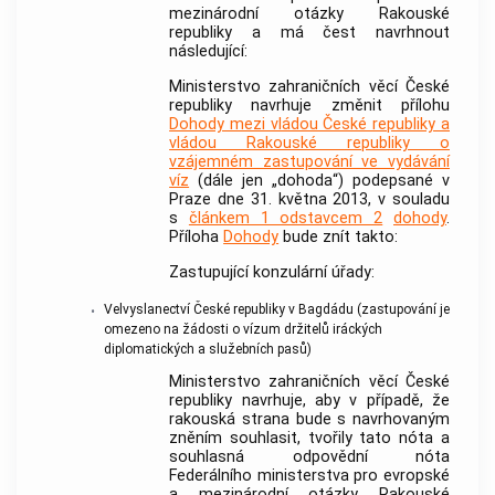
mezinárodní otázky Rakouské
republiky a má čest navrhnout
následující:
Ministerstvo zahraničních věcí České
republiky navrhuje změnit přílohu
Dohody mezi vládou České republiky a
vládou Rakouské republiky o
vzájemném zastupování ve vydávání
víz
(dále jen „dohoda“) podepsané v
Praze dne 31. května 2013, v souladu
s
článkem 1 odstavcem 2
dohody
.
Příloha
Dohody
bude znít takto:
Zastupující konzulární úřady:
Velvyslanectví České republiky v Bagdádu (zastupování je
•
omezeno na žádosti o vízum držitelů iráckých
diplomatických a služebních pasů)
Ministerstvo zahraničních věcí České
republiky navrhuje, aby v případě, že
rakouská strana bude s navrhovaným
zněním souhlasit, tvořily tato nóta a
souhlasná odpovědní nóta
Federálního ministerstva pro evropské
a mezinárodní otázky Rakouské