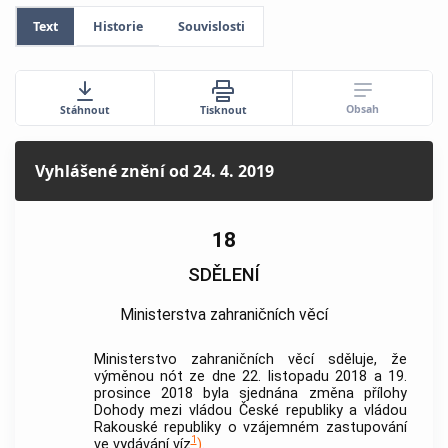
Text
Historie
Souvislosti
Obsah
Stáhnout
Tisknout
Vyhlášené znění
od 24. 4. 2019
18
SDĚLENÍ
Ministerstva zahraničních věcí
Ministerstvo zahraničních věcí sděluje, že
výměnou nót ze dne 22. listopadu 2018 a 19.
prosince 2018 byla sjednána změna přílohy
Dohody mezi vládou České republiky a vládou
Rakouské republiky o vzájemném zastupování
1
ve vydávání víz
)
.