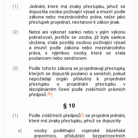
(1)
Jednání, které má znaky
přestupku
, jehož se
dopustila osoba požívající výsad a imunit podle
zákona nebo mezinárodního práva, nelze jako
přestupek
projednat, nestanoví-li zákon jinak.
(2)
Nelze ani vykonat sankci nebo v jejím výkonu
pokračovat, jestliže se osoba, jíž byla sankce
uložena, stala později osobou požívající výsad
a imunit podle zákona nebo mezinárodního
práva, s výjimkou osoby, která se stala
poslancem nebo senátorem.
(3)
Podle tohoto zákona se projednávají
přestupky
,
kterých se dopustili poslanci a senátoři, pokud
nepožádají orgán příslušný k projednání
přestupku
o projednání
přestupku
v
disciplinárním řízení podle zvláštních právních
2a
předpisů.
)
§ 10
3
(1)
Podle zvláštních předpisů
)
se projedná jednání,
které má znaky
přestupku
, jehož se dopustily
a)
osoby podléhající vojenské kázeňské
pravomoci, příslušníci bezpečnostních