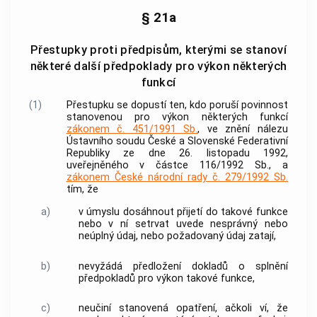
§ 21a
Přestupky proti předpisům, kterými se stanoví
některé další předpoklady pro výkon některých
funkcí
(1)
Přestupku
se dopustí ten, kdo poruší povinnost
stanovenou pro výkon některých funkcí
zákonem č. 451/1991 Sb.
, ve znění nálezu
Ústavního soudu
České a Slovenské Federativní
Republiky ze dne 26. listopadu 1992,
uveřejněného v částce 116/1992 Sb., a
zákonem České národní rady č. 279/1992 Sb.
tím, že
a)
v úmyslu dosáhnout přijetí do takové funkce
nebo v ní setrvat uvede nesprávný nebo
neúplný údaj, nebo požadovaný údaj zatají,
b)
nevyžádá předložení dokladů o splnění
předpokladů pro výkon takové funkce,
c)
neučiní stanovená opatření, ačkoli ví, že