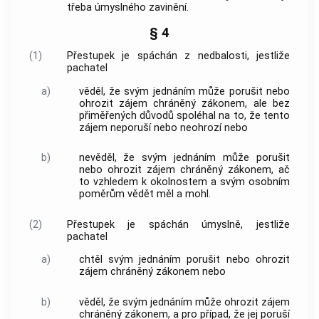
třeba úmyslného zavinění.
§ 4
(1)
Přestupek
je spáchán z nedbalosti, jestliže
pachatel
a)
věděl, že svým jednáním může porušit nebo
ohrozit zájem chráněný zákonem, ale bez
přiměřených důvodů spoléhal na to, že tento
zájem neporuší nebo neohrozí nebo
b)
nevěděl, že svým jednáním může porušit
nebo ohrozit zájem chráněný zákonem, ač
to vzhledem k okolnostem a svým osobním
poměrům vědět měl a mohl.
(2)
Přestupek
je spáchán úmyslně, jestliže
pachatel
a)
chtěl svým jednáním porušit nebo ohrozit
zájem chráněný zákonem nebo
b)
věděl, že svým jednáním může ohrozit zájem
chráněný zákonem, a pro případ, že jej poruší