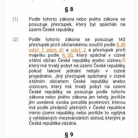
§ 8
(1)
Podle tohoto zákona nebo jiného zákona se
posuzuje
přestupek
, který byl spáchán na
území České republiky.
(2)
Podle tohoto zákona se posuzuje též
přestupek
proti občanskému soužití podle
§ 49
odst. 1 písm. b)
a
odst. 2
a
přestupek
proti
majetku podle
§ 50
, který spáchal v cizině
2
státní občan České republiky anebo cizinec,
)
který má trvalý pobyt na území České republiky,
pokud takové jednání nebylo v cizině
projednáno. Jiný
přestupek
spáchaný v cizině
státním občanem České republiky anebo
cizincem, který má trvalý pobyt na území
České republiky, se posuzuje podle tohoto
zákona nebo jiného zákona jen tehdy, jestliže
jím uvedená osoba porušila povinnost, kterou
má podle předpisů platných v České republice
mimo území republiky, nebo jestliže to vyplývá
z vyhlášených mezinárodních dohod, kterými je
Česká republika vázána.
§ 9