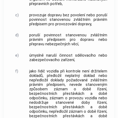
přepravních potřeb,
c)
provozuje dopravu bez povolení nebo poruší
povinnost stanovenou zvláštním právním
předpisem pro provozování dopravy,
d)
poruší povinnost stanovenou zvláštním
právním předpisem pro dopravu nebo
přepravu nebezpečných věcí,
e)
úmyslně naruší činnost sdělovacího nebo
zabezpečovacího zařízení,
f)
jako řidič vozidla při kontrole není držitelem
dokladů, předložil neplatný doklad nebo
nepředložil doklady požadované zvláštním
právním předpisem, nevede stanoveným
způsobem záznam o době řízení,
bezpečnostních přestávkách a době
odpočinku, záznam o provozu vozidla nebo
nedodržuje stanovené doby řízení,
bezpečnostních přestávkách a době
odpočinku, nepředložil záznam o době řízení,
bezpečnostních přestávkách a době