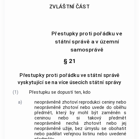
ZVLÁŠTNÍ ČÁST
Přestupky proti pořádku ve
státní správě a v územní
samosprávě
§ 21
Přestupky proti pořádku ve státní správě
vyskytující se na více úsecích státní správy
(1)
Přestupku
se dopustí ten, kdo
a)
neoprávněně zhotoví reprodukci ceniny nebo
neoprávněně zhotoví nebo uvede do oběhu
předmět, který by mohl být zaměněn s
ceninou nebo si takový předmět
neoprávněně nechá zhotovit nebo jej
neoprávněně užije, bez úmyslu se obohatit
nebo padělat veřejnou listinu nebo uvedené