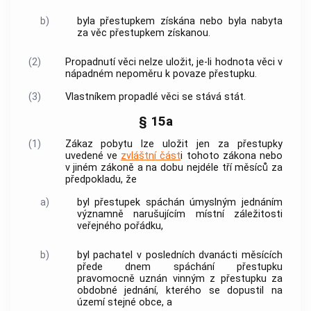
b)
byla
přestupkem
získána nebo byla nabyta
za věc
přestupkem
získanou.
(2)
Propadnutí věci nelze uložit, je-li hodnota věci v
nápadném nepoměru k povaze
přestupku
.
(3)
Vlastníkem propadlé věci se stává stát.
§ 15a
(1)
Zákaz pobytu lze uložit jen za
přestupky
uvedené ve
zvláštní část
i tohoto zákona nebo
v jiném zákoně a na dobu nejdéle tří měsíců za
předpokladu, že
a)
byl
přestupek
spáchán úmyslným jednáním
významně narušujícím místní záležitosti
veřejného pořádku,
b)
byl pachatel v posledních dvanácti měsících
přede dnem spáchání
přestupku
pravomocně uznán vinným z
přestupku
za
obdobné jednání, kterého se dopustil na
území stejné
obce
, a