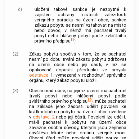
c)
uložení takové sankce je nezbytné k
zajištění ochrany místních záležitostí
veřejného pořádku na území
obce
; sankce
zákazu pobytu se nesmí vztahovat na místo
nebo obvod, v němž má pachatel trvalý
pobyt nebo hlášený pobyt podle zvláštního
19
právního předpisu
)
.
(2)
Zákaz pobytu spočívá v tom, že se pachatel
nesmí po dobu trvání zákazu pobytu zdržovat
na území
obce
nebo její části, v níž se
opakovaně dopustil
přestupku
ve smyslu
odstavce 1
, vymezené v rozhodnutí správního
orgánu, který zákaz pobytu uložil.
(3)
Obecní úřad
obce
, na jejímž území má pachatel
trvalý pobyt nebo hlášený pobyt podle
19
zvláštního právního předpisu
)
, může pachateli
na základě jeho žádosti udělit povolení ke
krátkodobému pobytu na území
obce
uvedené
v
odstavci 2
nebo její části. Povolení lze udělit,
má-li pachatel k pobytu na území
obce
závažné osobní důvody, kterými jsou zejména
návštěva lékaře nebo orgánu veřejné moci.
Obecní úřad může povolení udělit pouze se