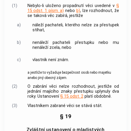
(1)
Nebylo-li uloženo propadnutí věci uvedené v
§
15 odst. 1 písm. a)
nebo
b)
, lze rozhodnout, že
se taková věc zabírá, jestliže
a)
náleží pachateli, kterého nelze za
přestupek
stíhat,
b)
nenáleží pachateli
přestupku
nebo mu
nenáleží zcela, nebo
c)
vlastník není znám.
a jestliže to vyžaduje bezpečnost osob nebo majetku
anebo jiný obecný zájem.
(2)
O zabrání věci nelze rozhodnout, jestliže od
jednání majícího znaky
přestupku
uplynuly dva
roky. Ustanovení
§ 15 odst. 2
platí obdobně.
(3)
Vlastníkem zabrané věci se stává stát.
§ 19
Zvláštní ustanovení o mladistvých