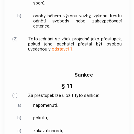
sborů,
b)
osoby během výkonu vazby, výkonu trestu
odnětí svobody nebo zabezpečovací
detence.
(2)
Toto jednání se však projedná jako
přestupek
,
pokud jeho pachatel přestal být osobou
uvedenou v
odstavci 1.
Sankce
§ 11
(1)
Za
přestupek
lze uložit tyto sankce:
a)
napomenutí,
b)
pokutu,
c)
zákaz činnosti,