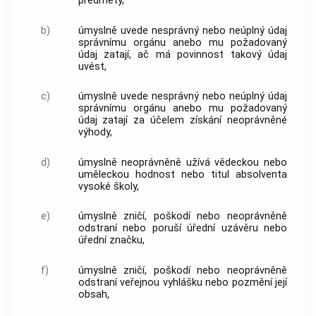
předměty,
b)
úmyslně uvede nesprávný nebo neúplný údaj
správnímu orgánu anebo mu požadovaný
údaj zatají, ač má povinnost takový údaj
uvést,
c)
úmyslně uvede nesprávný nebo neúplný údaj
správnímu orgánu anebo mu požadovaný
údaj zatají za účelem získání neoprávněné
výhody,
d)
úmyslně neoprávněně užívá vědeckou nebo
uměleckou hodnost nebo titul absolventa
vysoké školy,
e)
úmyslně zničí, poškodí nebo neoprávněně
odstraní nebo poruší úřední uzávěru nebo
úřední značku,
f)
úmyslně zničí, poškodí nebo neoprávněně
odstraní veřejnou vyhlášku nebo pozmění její
obsah,