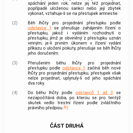
spáchání jeden rok; nelze jej též projednat,
popřípadě uloženou sankci nebo její zbytek
vykonat, vztahuje-li se na
přestupek
amnestie.
(2)
Běh lhůty pro projednání
přestupku
podle
odstavce 1
se přerušuje zahájením řízení o
přestupku
, jakož i vydáním rozhodnutí o
přestupku
, jímž je obviněný z
přestupku
uznán
vinným; je-li prvním úkonem v řízení vydání
příkazu o uložení pokuty, přerušuje se běh lhůty
jeho doručením.
(3)
Přerušením běhu lhůty pro projednání
přestupku
podle
odstavce 1
začíná běh nové
lhůty pro projednání
přestupku
;
přestupek
však
nelze projednat, uplynuly-li od jeho spáchání
dva roky.
(4)
Do běhu lhůty podle
odstavců 1 až 3
se
nezapočítává doba, po kterou se pro tentýž
skutek vedlo
trestní řízení
podle zvláštního
3c
právního předpisu.
)
ČÁST DRUHÁ