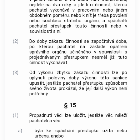
nejdéle na dva roky, a jde-li o činnost, kterou
pachatel vykonává v pracovním nebo jiném
obdobném poměru, nebo k níž je třeba povolení
nebo souhlasu státního orgánu, a spáchal-li
pachatel
přestupek
touto činností nebo v
souvislosti s ní.
(2)
Do doby zákazu činnosti se započítává doba,
po kterou pachatel na základě opatření
správního orgánu učiněného v souvislosti s
projednávaným
přestupkem
nesměl již tuto
činnost vykonávat.
(3)
Od výkonu zbytku zákazu činnosti lze po
uplynutí poloviny doby výkonu této sankce
upustit, jestliže pachatel
přestupku
způsobem
svého života prokázal, že její další výkon není
potřebný.
§ 15
(1)
Propadnutí věci lze uložit, jestliže věc náleží
pachateli a věc
a)
byla ke spáchání
přestupku
užita nebo
určena, anebo