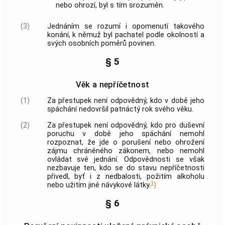
nebo ohrozí, byl s tím srozuměn.
(3)
Jednáním se rozumí i opomenutí takového
konání, k němuž byl pachatel podle okolností a
svých osobních poměrů povinen.
§ 5
Věk a nepříčetnost
(1)
Za
přestupek
není odpovědný, kdo v době jeho
spáchání nedovršil patnáctý rok svého věku.
(2)
Za
přestupek
není odpovědný, kdo pro duševní
poruchu v době jeho spáchání nemohl
rozpoznat, že jde o porušení nebo ohrožení
zájmu chráněného zákonem, nebo nemohl
ovládat své jednání. Odpovědnosti se však
nezbavuje ten, kdo se do stavu nepříčetnosti
přivedl, byť i z nedbalosti, požitím alkoholu
1
nebo užitím jiné návykové látky.
)
§ 6