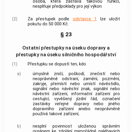
osoba, která zastává takovou funkci,
nesplňuje předpoklady pro její výkon.
(2)
Za
přestupek
podle
odstavce 1
lze uložit
pokutu do 50 000 Kč.
§ 23
Ostatní přestupky na úseku dopravy a
přestupky na úseku silničního hospodářství
(1)
Přestupku
se dopustí ten, kdo
a)
úmyslně zničí, poškodí, znečistí nebo
neoprávněně odstraní, zamění, pozmění,
zakryje, přemístí nebo umístí návěstidlo,
signální nebo návěstní znak, signální nebo
návěstní zařízení, informační zařízení pro
cestující, vyvěšený jízdní řád, označení
zastávky veřejné dopravy nebo jiného
dopravního zařízení anebo neoprávněně
používá takové zařízení,
b)
nesplní povinnost uloženou správním
orgánem ke zdolání mimořádně naléhavých