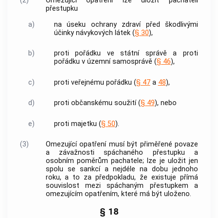
(2)
Omezující opatření lze uložit pachateli
přestupku
a)
na úseku ochrany zdraví před škodlivými
účinky návykových látek (
§ 30
),
b)
proti pořádku ve státní správě a proti
pořádku v územní samosprávě (
§ 46
),
c)
proti veřejnému pořádku (
§ 47
a
48
),
d)
proti občanskému soužití (
§ 49
), nebo
e)
proti majetku (
§ 50
).
(3)
Omezující opatření musí být přiměřené povaze
a závažnosti spáchaného
přestupku
a
osobním poměrům pachatele; lze je uložit jen
spolu se sankcí a nejdéle na dobu jednoho
roku, a to za předpokladu, že existuje přímá
souvislost mezi spáchaným
přestupkem
a
omezujícím opatřením, které má být uloženo.
§ 18