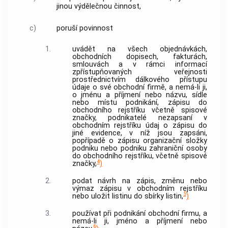
jinou výdělečnou činnost,
c)
poruší povinnost
1.
uvádět na všech objednávkách,
obchodních dopisech, fakturách,
smlouvách a v rámci informací
zpřístupňovaných veřejnosti
prostřednictvím dálkového přístupu
údaje o své obchodní firmě, a nemá-li ji,
o jménu a příjmení nebo názvu, sídle
nebo místu podnikání, zápisu do
obchodního rejstříku včetně spisové
značky, podnikatelé nezapsaní v
obchodním rejstříku údaj o zápisu do
jiné evidence, v níž jsou zapsáni,
popřípadě o zápisu organizační složky
podniku nebo podniku zahraniční osoby
do obchodního rejstříku, včetně spisové
4
značky,
)
2.
podat návrh na zápis, změnu nebo
výmaz zápisu v obchodním rejstříku
5
nebo uložit listinu do sbírky listin,
)
3.
používat při podnikání obchodní firmu, a
nemá-li ji, jméno a příjmení nebo
6