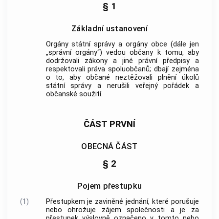
§ 1
Základní ustanovení
Orgány státní správy a orgány obce (dále jen
„správní orgány“) vedou občany k tomu, aby
dodržovali zákony a jiné právní předpisy a
respektovali práva spoluobčanů; dbají zejména
o to, aby občané neztěžovali plnění úkolů
státní správy a nerušili veřejný pořádek a
občanské soužití.
ČÁST PRVNÍ
OBECNÁ ČÁST
§ 2
Pojem přestupku
(1)
Přestupkem
je zaviněné jednání, které porušuje
nebo ohrožuje zájem společnosti a je za
přestupek
výslovně označeno v tomto nebo