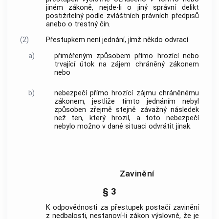
jiném zákoně, nejde-li o jiný správní delikt
postižitelný podle zvláštních právních předpisů
anebo o
trestný čin
.
(2)
Přestupkem
není jednání, jímž někdo odvrací
a)
přiměřeným způsobem přímo hrozící nebo
trvající útok na zájem chráněný zákonem
nebo
b)
nebezpečí přímo hrozící zájmu chráněnému
zákonem, jestliže tímto jednáním nebyl
způsoben zřejmě stejně závažný následek
než ten, který hrozil, a toto nebezpečí
nebylo možno v dané situaci odvrátit jinak.
Zavinění
§ 3
K odpovědnosti za
přestupek
postačí zavinění
z nedbalosti, nestanoví-li zákon výslovně, že je