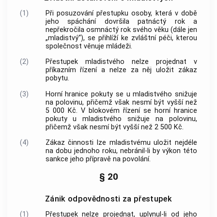
(1)
Při posuzování
přestupku
osoby, která v době
jeho spáchání dovršila patnáctý rok a
nepřekročila osmnáctý rok svého věku (dále jen
„mladistvý“), se přihlíží ke zvláštní péči, kterou
společnost věnuje mládeži.
(2)
Přestupek
mladistvého nelze projednat v
příkazním řízení a nelze za něj uložit zákaz
pobytu.
(3)
Horní hranice pokuty se u mladistvého snižuje
na polovinu, přičemž však nesmí být vyšší než
5 000 Kč. V blokovém řízení se horní hranice
pokuty u mladistvého snižuje na polovinu,
přičemž však nesmí být vyšší než 2 500 Kč.
(4)
Zákaz činnosti lze mladistvému uložit nejdéle
na dobu jednoho roku, nebránil-li by výkon této
sankce jeho přípravě na povolání.
§ 20
Zánik odpovědnosti za přestupek
(1)
Přestupek
nelze projednat, uplynul-li od jeho