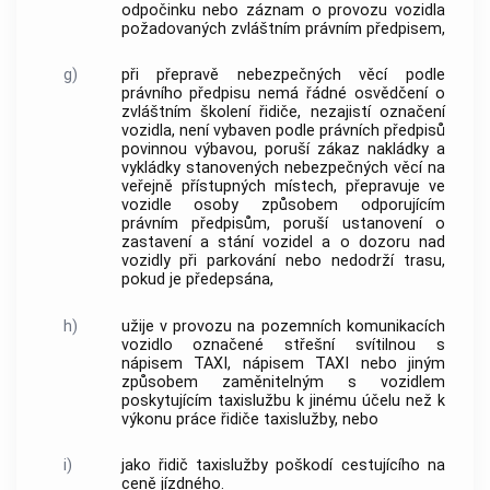
odpočinku nebo záznam o provozu vozidla
požadovaných zvláštním právním předpisem,
g)
při přepravě nebezpečných věcí podle
právního předpisu nemá řádné osvědčení o
zvláštním školení řidiče, nezajistí označení
vozidla, není vybaven podle právních předpisů
povinnou výbavou, poruší zákaz nakládky a
vykládky stanovených nebezpečných věcí na
veřejně přístupných místech, přepravuje ve
vozidle osoby způsobem odporujícím
právním předpisům, poruší ustanovení o
zastavení a stání vozidel a o dozoru nad
vozidly při parkování nebo nedodrží trasu,
pokud je předepsána,
h)
užije v provozu na pozemních komunikacích
vozidlo označené střešní svítilnou s
nápisem TAXI, nápisem TAXI nebo jiným
způsobem zaměnitelným s vozidlem
poskytujícím taxislužbu k jinému účelu než k
výkonu práce řidiče taxislužby, nebo
i)
jako řidič taxislužby poškodí cestujícího na
ceně jízdného.