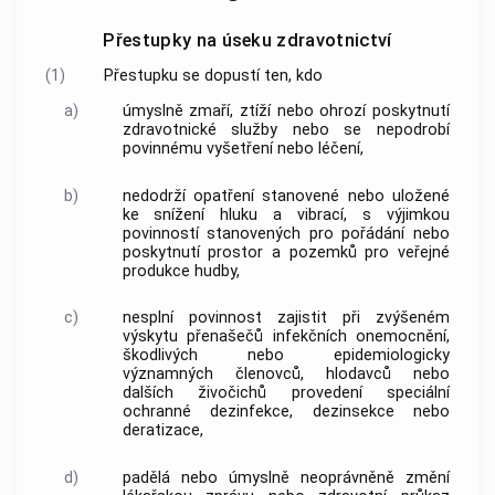
Přestupky na úseku zdravotnictví
(1)
Přestupku
se dopustí ten, kdo
a)
úmyslně zmaří, ztíží nebo ohrozí poskytnutí
zdravotnické služby nebo se nepodrobí
povinnému vyšetření nebo léčení,
b)
nedodrží opatření stanovené nebo uložené
ke snížení hluku a vibrací, s výjimkou
povinností stanovených pro pořádání nebo
poskytnutí prostor a pozemků pro veřejné
produkce hudby,
c)
nesplní povinnost zajistit při zvýšeném
výskytu přenašečů infekčních onemocnění,
škodlivých nebo epidemiologicky
významných členovců, hlodavců nebo
dalších živočichů provedení speciální
ochranné dezinfekce, dezinsekce nebo
deratizace,
d)
padělá nebo úmyslně neoprávněně změní