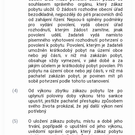
souhlasem správního orgánu, který zákaz
pobytu uložil. O žádosti rozhodne obecní úřad
bezodkladně, nejpozději do pěti pracovních dnů
od zahájení řízení. Nejsou-li splněny podmínky
pro vydání povolení, vydá obecní úřad
rozhodnutí, kterým žádost zamítne; jinak
povolení udělí; žadateli vydá namísto
písemného vyhotovení rozhodnutí potvrzení o
povolení k pobytu. Povolení, kterým je žadateli
umožněn krátkodobý pobyt na území
obce
nebo její části, v níž má zakázán pobyt,
obsahuje vždy vymezení, v jaké době a za
jakým účelem je krátkodobý pobyt povolen. Při
pobytu na území
obce
nebo její části, v níž má
pachatel zakázán pobyt, je povinen mít při
sobě potvrzení podle tohoto ustanovení.
(4)
Od výkonu zbytku zákazu pobytu lze po
uplynutí poloviny doby výkonu této sankce
upustit, jestliže pachatel
přestupku
způsobem
svého života prokázal, že její další výkon není
potřebný.
(5)
O uložení zákazu pobytu, místu a době jeho
trvání, popřípadě o upuštění od jeho výkonu,
uvědomí správní orgán, který zákaz pobytu