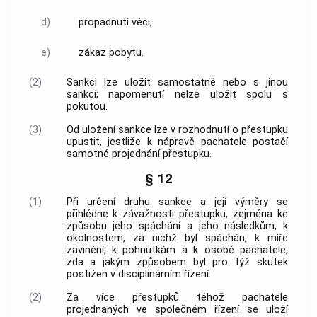
d)
propadnutí věci,
e)
zákaz pobytu.
(2)
Sankci lze uložit samostatně nebo s jinou
sankcí; napomenutí nelze uložit spolu s
pokutou.
(3)
Od uložení sankce lze v rozhodnutí o
přestupku
upustit, jestliže k nápravě pachatele postačí
samotné projednání
přestupku
.
§ 12
(1)
Při určení druhu sankce a její výměry se
přihlédne k závažnosti
přestupku
, zejména ke
způsobu jeho spáchání a jeho následkům, k
okolnostem, za nichž byl spáchán, k míře
zavinění, k pohnutkám a k osobě pachatele,
zda a jakým způsobem byl pro týž skutek
postižen v disciplinárním řízení.
(2)
Za více
přestupků
téhož pachatele
projednaných ve společném řízení se uloží