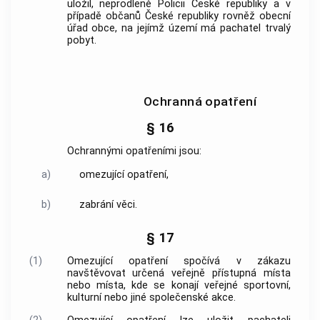
uložil, neprodleně
Policii
České republiky a v
případě občanů České republiky rovněž obecní
úřad
obce
, na jejímž území má pachatel trvalý
pobyt.
Ochranná opatření
§ 16
Ochrannými opatřeními jsou:
a)
omezující opatření,
b)
zabrání věci.
§ 17
(1)
Omezující opatření spočívá v zákazu
navštěvovat určená veřejně přístupná místa
nebo místa, kde se konají veřejné sportovní,
kulturní nebo jiné společenské akce.