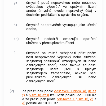
g)
úmyslně podá nepravdivou nebo neúplnou
svědeckou výpověď ve správním řízení
anebo úmyslně uvede nepravdivý údaj v
čestném prohlášení u správního orgánu,
h)
úmyslně neoprávněně vystupuje jako úřední
osoba,
ch)
úmyslně nedodrží omezující opatření
uložené v přestupkovém řízení,
i)
úmyslně na místě veřejnosti přístupném
nosí neoprávněně vojenský nebo služební
stejnokroj příslušníků ozbrojených sil nebo
ozbrojených sborů, nebo takové součásti
stejnokroje, které jsou s úplným
stejnokrojem zaměnitelné, ačkoliv není
příslušníkem ozbrojených sil nebo
ozbrojených sborů.
(2)
Za
přestupek
podle
odstavce 1 písm. a)
,
d) až
f)
a
písm. h) až i)
lze uložit pokutu do 3 000 Kč
a za
přestupek
podle
odstavce 1 písm. b)
,
c)
a
g)
pokutu do 10 000 Kč.