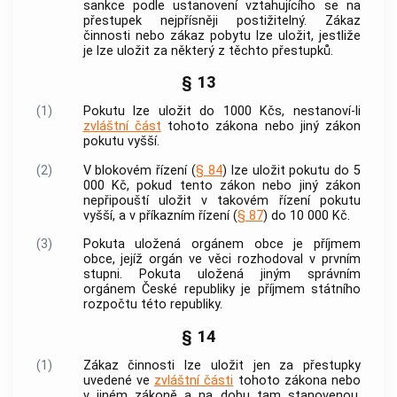
sankce podle ustanovení vztahujícího se na
přestupek
nejpřísněji postižitelný. Zákaz
činnosti nebo zákaz pobytu lze uložit, jestliže
je lze uložit za některý z těchto
přestupků
.
§ 13
(1)
Pokutu lze uložit do 1000 Kčs, nestanoví-li
zvláštní část
tohoto zákona nebo jiný zákon
pokutu vyšší.
(2)
V blokovém řízení (
§ 84
) lze uložit pokutu do 5
000 Kč, pokud tento zákon nebo jiný zákon
nepřipouští uložit v takovém řízení pokutu
vyšší, a v příkazním řízení (
§ 87
) do 10 000 Kč.
(3)
Pokuta uložená orgánem
obce
je příjmem
obce
, jejíž orgán ve věci rozhodoval v prvním
stupni. Pokuta uložená jiným správním
orgánem České republiky je příjmem státního
rozpočtu této republiky.
§ 14
(1)
Zákaz činnosti lze uložit jen za
přestupky
uvedené ve
zvláštní části
tohoto zákona nebo
v jiném zákoně a na dobu tam stanovenou,