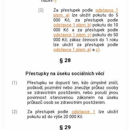
název.
)
(2)
Za
přestupek
podle
odstavce 1
písm. a)
lze uložit pokutu do 5
000 Kč, za
přestupek
podle
odstavce 1 písm. b)
pokutu do 10
000 Kč a za
přestupek
podle
odstavce 1 písm. c)
pokutu do 50
000 Kč; zákaz činnosti do 1 roku
lze uložit za
přestupek
podle
odstavce 1 písm. a)
a
c)
.
§ 28
Přestupky na úseku sociálních věcí
(1)
Přestupku
se dopustí ten, kdo úmyslně zničí,
poškodí, pozmění nebo zneužije průkaz osoby
se zdravotním postižením, nebo poruší jinou
povinnost stanovenou zákonem na úseku
průkazů osob se zdravotním postižením.
(2)
Za
přestupek
podle
odstavce 1
lze uložit
pokutu až do výše 20 000 Kč.
§ 29