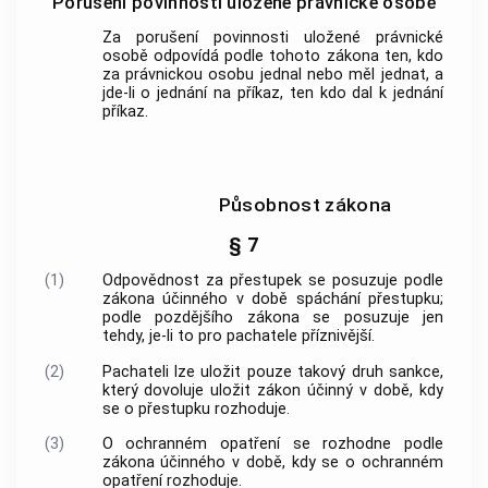
Porušení povinnosti uložené právnické osobě
Za porušení povinnosti uložené právnické
osobě odpovídá podle tohoto zákona ten, kdo
za právnickou osobu jednal nebo měl jednat, a
jde-li o jednání na příkaz, ten kdo dal k jednání
příkaz.
Působnost zákona
§ 7
(1)
Odpovědnost za
přestupek
se posuzuje podle
zákona účinného v době spáchání
přestupku
;
podle pozdějšího zákona se posuzuje jen
tehdy, je-li to pro pachatele příznivější.
(2)
Pachateli lze uložit pouze takový druh sankce,
který dovoluje uložit zákon účinný v době, kdy
se o
přestupku
rozhoduje.
(3)
O ochranném opatření se rozhodne podle
zákona účinného v době, kdy se o ochranném
opatření rozhoduje.