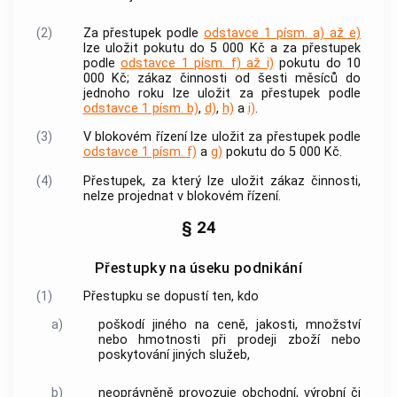
(2)
Za
přestupek
podle
odstavce 1 písm. a) až e)
lze uložit pokutu do 5 000 Kč a za
přestupek
podle
odstavce 1 písm. f) až i)
pokutu do 10
000 Kč; zákaz činnosti od šesti měsíců do
jednoho roku lze uložit za
přestupek
podle
odstavce 1 písm. b)
,
d)
,
h)
a
i)
.
(3)
V blokovém řízení lze uložit za
přestupek
podle
odstavce 1 písm. f)
a
g)
pokutu do 5 000 Kč.
(4)
Přestupek
, za který lze uložit zákaz činnosti,
nelze projednat v blokovém řízení.
§ 24
Přestupky na úseku podnikání
(1)
Přestupku
se dopustí ten, kdo
a)
poškodí jiného na ceně, jakosti, množství
nebo hmotnosti při prodeji zboží nebo
poskytování jiných služeb,
b)
neoprávněně provozuje obchodní, výrobní či