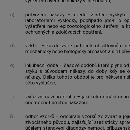
výskytem uvedené nákazy v jiné oblasti,
c)
potvrzení nákazy – úřední zjištění výskytu
laboratorními výsledky, popřípadě jde-li o ep
vyšetření nebo epizootologického šetření, a k
ochranných a zdolávacích opatření,
d)
vektor
– každé zvíře patřící k obratlovcům n
mechanicky nebo biologicky přenášet a šířit pův
e)
inkubační doba – časové období, které plyne od 
styku s původcem nákazy, do doby, kdy se obj
nákazy. Délka tohoto období je pro některé n
této vyhlášce,
f)
zvíře vnímavého druhu – jakékoli domácí nebo v
onemocnět určitou nákazou,
i)
odběr vzorků – odebírání vzorků ze zvířat a jej
živočišného původu, zajišťující statisticky sp
účelem stanovení diagnózy nemoci, příbuzenské