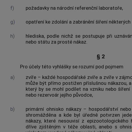
f)
požadavky na národní referenční laboratoře,
g)
opatření ke zdolání a zabránění šíření některýc
h)
hlediska, podle nichž se postupuje při uznává
nebo státu za prosté nákaz.
§ 2
Pro účely této vyhlášky se rozumí pod pojmem
a)
zvíře – každé
hospodářské zvíře
a zvíře v zájm
může být přímo postižen příslušnou nákazou, a k
který by se mohl podílet na vzniku nebo šíření 
nebo rezervoár jejího původce,
b)
primární ohnisko nákazy –
hospodářství
nebo 
shromážděna a kde byl úředně potvrzen jede
nákazy, které nesouvisí z epizootologického 
dříve zjištěným v téže oblasti, anebo s ohni