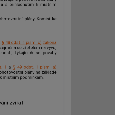
 a s přihlédnutím k místním
pohotovostní plány Komisi ke
a
§ 48 odst. 1 písm. c)
zákona
 zejména se zřetelem na vývoj
ostí, týkajících se povahy
t. 1
a
§ 49 odst. 1 písm. a)
pohotovostní plány na základě
m k místním podmínkám.
ání zvířat