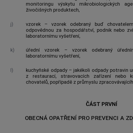
monitoringu výskytu mikrobiologických ag
živočišných produktech
,
j)
vzorek – vzorek odebraný buď
chovatele
odpovědnou za
hospodářství
, podnik nebo zv
laboratornímu vyšetření,
k)
úřední vzorek
– vzorek odebraný
úředn
laboratornímu vyšetření,
l)
kuchyňské odpady – jakékoli odpady potravin u
z restaurací, stravovacích zařízení nebo 
chovatelů
, popřípadě z průmyslu zpracovávajíc
ČÁST PRVNÍ
OBECNÁ OPATŘENÍ PRO PREVENCI A Z