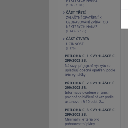
NĚKTERÝCH NÁKAZ
(§ 26 - § 109)
ČÁST TŘETÍ
ZVLÁŠTNÍ OPATŘENÍ K
OZDRAVOVÁNÍ ZVÍŘAT OD
NĚKTERÝCH NÁKAZ
(§ 143 - § 175)
ČÁST ČTVRTÁ
ÚČINNOST
(§ 176)
PŘÍLOHA Č. 1 K VYHLÁŠCE Č.
299/2003 SB.
Nákazy, při jejichž výskytu se
uplatňují obecná opatření podle
této vyhlášky
PŘÍLOHA Č. 2 K VYHLÁŠCE Č.
299/2003 SB.
Informace uváděné v rámci
povinného hlášení nákaz podle
ustanovení § 10 odst. 2…
PŘÍLOHA Č. 3 K VYHLÁŠCE Č.
299/2003 SB.
Minimální kritéria pro
pohotovostní plány