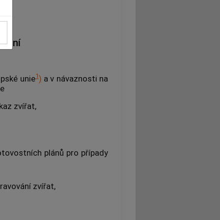
ovení
1
opské unie
)
a v návaznosti na
je
kaz zvířat,
otovostních plánů pro případy
avování zvířat,