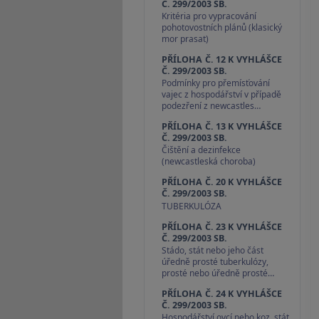
Č. 299/2003 SB.
Kritéria pro vypracování
pohotovostních plánů (klasický
mor prasat)
PŘÍLOHA Č. 12 K VYHLÁŠCE
Č. 299/2003 SB.
Podmínky pro přemísťování
vajec z hospodářství v případě
podezření z newcastles…
PŘÍLOHA Č. 13 K VYHLÁŠCE
Č. 299/2003 SB.
Čištění a dezinfekce
(newcastleská choroba)
PŘÍLOHA Č. 20 K VYHLÁŠCE
Č. 299/2003 SB.
TUBERKULÓZA
PŘÍLOHA Č. 23 K VYHLÁŠCE
Č. 299/2003 SB.
Stádo, stát nebo jeho část
úředně prosté tuberkulózy,
prosté nebo úředně prosté…
PŘÍLOHA Č. 24 K VYHLÁŠCE
Č. 299/2003 SB.
Hospodářství ovcí nebo koz, stát