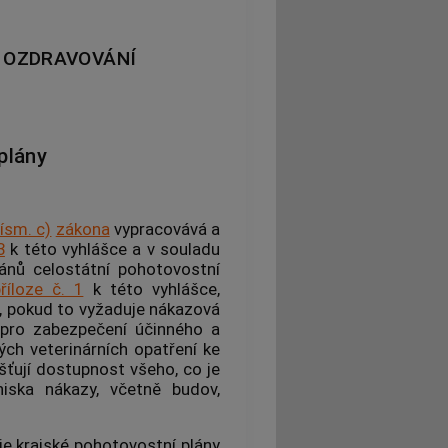
 OZDRAVOVÁNÍ
plány
písm. c)
zákona
vypracovává a
3
k této vyhlášce a v souladu
ánů celostátní pohotovostní
říloze č. 1
k této vyhlášce,
, pokud to vyžaduje
nákazová
a pro zabezpečení účinného a
ch veterinárních opatření ke
šťují dostupnost všeho, co je
niska nákazy, včetně budov,
je krajské pohotovostní plány