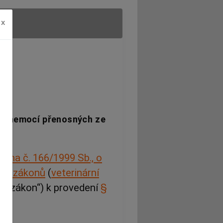
x
 a nemocí přenosných ze
kona č. 166/1999 Sb., o
ích zákonů
(
veterinární
jen „zákon“) k provedení
§