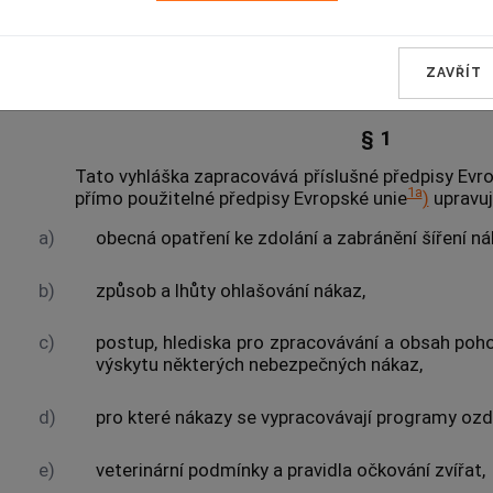
ZAVŘÍT
Úvodní ustan
§ 1
Tato vyhláška zapracovává příslušné předpisy Evr
1a
přímo použitelné předpisy Evropské unie
)
upravu
a)
obecná opatření ke zdolání a zabránění šíření ná
b)
způsob a lhůty ohlašování nákaz,
c)
postup, hlediska pro zpracovávání a obsah poh
výskytu některých nebezpečných nákaz,
d)
pro které nákazy se vypracovávají programy ozdr
e)
veterinární podmínky a pravidla očkování zvířat,