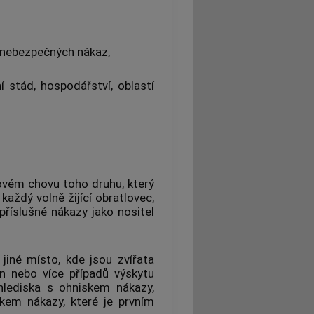
h nebezpečných nákaz,
ní stád,
hospodářství
, oblastí
ovém chovu toho druhu, který
aždý volně žijící obratlovec,
příslušné nákazy jako nositel
jiné místo, kde jsou zvířata
n nebo více případů výskytu
hlediska s ohniskem nákazy,
skem nákazy, které je prvním