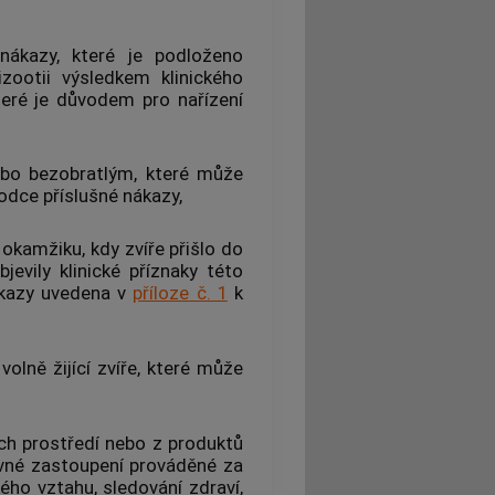
 nákazy, které je podloženo
izootii výsledkem klinického
teré je důvodem pro nařízení
ebo bezobratlým, které může
odce příslušné nákazy,
okamžiku, kdy zvíře přišlo do
evily klinické příznaky této
ákazy uvedena v
příloze č. 1
k
olně žijící zvíře, které může
ich prostředí nebo z produktů
rávné zastoupení prováděné za
ho vztahu, sledování zdraví,