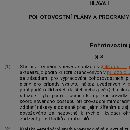
HLAVA I
POHOTOVOSTNÍ PLÁNY A PROGRAMY
Pohotovostní 
§ 3
(1)
Státní veterinární správa v souladu s
§ 48 odst. 1 
aktualizuje podle kritérií stanovených v
příloze č. 
se zásadami pro vypracování pohotovostních pl
plány pro případy výskytu nákaz uvedených v
p
popřípadě i některých dalších nebezpečných nákaz
situace
. Tyto plány obsahují komplexní pravidl
koordinovaného postupu při provádění mimořádný
zdolání nákazy a ochraně před jejím šířením a zaji
považováno za nezbytné k rychlé likvidaci oh
zařízení, prostředků a materiálů.
(2)
Krajská veterinární správa vypracovává a aktualizu