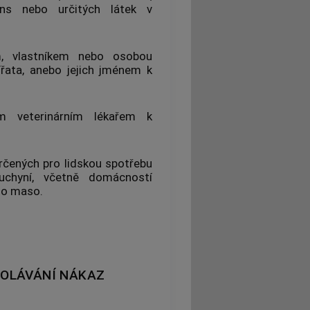
ens nebo určitých látek v
m
, vlastníkem nebo osobou
ířata, anebo jejich jménem k
ím veterinárním lékařem
k
rčených pro lidskou spotřebu
kuchyní, včetně domácností
ího maso.
DOLÁVÁNÍ NÁKAZ