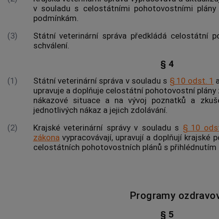
v souladu s celostátními pohotovostními plány
podmínkám.
(3)
Státní veterinární správa předkládá celostátní 
schválení
.
§ 4
(1)
Státní veterinární správa v souladu s
§ 10 odst. 1
upravuje a doplňuje celostátní pohotovostní plány
nákazové situace
a na vývoj poznatků a zkušen
jednotlivých nákaz a jejich zdolávání.
(2)
Krajské veterinární správy v souladu s
§ 10 ods
zákona
vypracovávají, upravují a doplňují krajské 
celostátních pohotovostních plánů s přihlédnutí
Programy ozdravov
§ 5