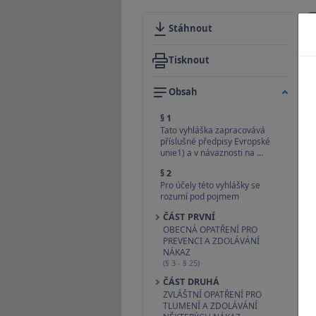
Stáhnout
Tisknout
Obsah
§ 1
Tato vyhláška zapracovává
příslušné předpisy Evropské
unie1) a v návaznosti na …
§ 2
Pro účely této vyhlášky se
rozumí pod pojmem
ČÁST PRVNÍ
OBECNÁ OPATŘENÍ PRO
PREVENCI A ZDOLÁVÁNÍ
NÁKAZ
(§ 3 - § 25)
ČÁST DRUHÁ
ZVLÁŠTNÍ OPATŘENÍ PRO
TLUMENÍ A ZDOLÁVÁNÍ