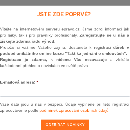
Minulé neúčinné znění
od 22. 2. 2018 - 30. 9. 2022
JSTE ZDE POPRVÉ?
Vítejte na internetovém serveru epravo.cz. Jsme zdroj informací jak
299
pro laiky, tak i pro právníky profesionály.
Zaregistrujte se u nás a
získejte zdarma řadu výhod.
VYHLÁŠKA
Protože si vážíme Vašeho zájmu, dostanete k registraci
dárek v
podobě unikátního online kurzu "Taktika jednání o smlouvách".
ze dne 1. září 2003
Registrace je zdarma, k ničemu Vás nezavazuje
a získáte
každodenní přehled o novinkách ve světě práva.
o opatřeních pro předcházení a zdolávání nákaz
zvířat na člověka
E-mailová adresa:
*
Ministerstvo zemědělství stanoví podle
§ 78
zá
veterinární péči a o změně některých souvisejíc
Vaše data jsou u nás v bezpečí. Údaje vyplněné při této registraci
zákon
), ve znění
zákona č. 131/2003 Sb.
, (dále 
zpracováváme podle
podmínek zpracování osobních údajů
6 odst. 9 písm. d)
a
e)
a
§ 10 odst. 3
zákona
: