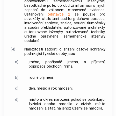
oprávněnému zeměměřickému inženýrovi,
bezodkladně poté, co obdrží informaci o jejich
zapsání do zákonem stanovené evidence.
Ustanovení
odstavce 2
se použije pro
advokáty
, statutární auditory, daňové poradce,
insolvenční správce
, znalce, soudní tlumočníky
a soudní překladatele, autorizované architekty,
autorizované inženýry, autorizované techniky,
úředně oprávněné zeměměřické inženýry
obdobně.
(4)
Náležitosti žádosti o zřízení datové schránky
podnikající fyzické osoby jsou
a)
jméno, popřípadě jména, a příjmení,
popřípadě obchodní firma,
b)
rodné příjmení,
c)
den, měsíc a rok narození,
d)
místo a okres narození; pokud se podnikající
fyzická osoba narodila v cizině, místo
narození a stát, na jehož území se narodila,