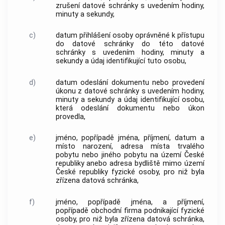
zrušení datové schránky s uvedením hodiny,
minuty a sekundy,
c)
datum přihlášení osoby oprávněné k přístupu
do datové schránky do této datové
schránky s uvedením hodiny, minuty a
sekundy a údaj identifikující tuto osobu,
d)
datum odeslání dokumentu nebo provedení
úkonu z datové schránky s uvedením hodiny,
minuty a sekundy a údaj identifikující osobu,
která odeslání dokumentu nebo úkon
provedla,
e)
jméno, popřípadě jména, příjmení, datum a
místo narození, adresa místa trvalého
pobytu nebo jiného pobytu na území České
republiky anebo adresa bydliště mimo území
České republiky fyzické osoby, pro niž byla
zřízena datová schránka,
f)
jméno, popřípadě jména, a příjmení,
popřípadě obchodní firma podnikající fyzické
osoby, pro niž byla zřízena datová schránka,