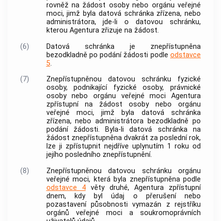
rovněž na žádost osoby nebo orgánu veřejné
moci, jimž byla datová schránka zřízena, nebo
administrátora, jde-li o datovou schránku,
kterou Agentura zřizuje na žádost.
(6)
Datová schránka je znepřístupněna
bezodkladně po podání žádosti podle
odstavce
5
.
(7)
Znepřístupněnou datovou schránku fyzické
osoby, podnikající fyzické osoby, právnické
osoby nebo orgánu veřejné moci Agentura
zpřístupní na žádost osoby nebo orgánu
veřejné moci, jimž byla datová schránka
zřízena, nebo administrátora bezodkladně po
podání žádosti. Byla-li datová schránka na
žádost znepřístupněna dvakrát za poslední rok,
lze ji zpřístupnit nejdříve uplynutím 1 roku od
jejího posledního znepřístupnění.
(8)
Znepřístupněnou datovou schránku orgánu
veřejné moci, která byla znepřístupněna podle
odstavce 4
věty druhé, Agentura zpřístupní
dnem, kdy byl údaj o přerušení nebo
pozastavení působnosti vymazán z rejstříku
orgánů veřejné moci a soukromoprávních