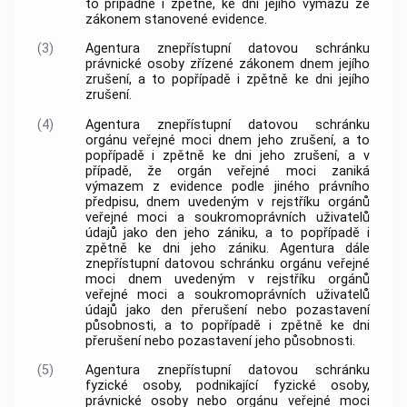
to případně i zpětně, ke dni jejího výmazu ze
zákonem stanovené evidence.
(3)
Agentura znepřístupní datovou schránku
právnické osoby zřízené zákonem dnem jejího
zrušení, a to popřípadě i zpětně ke dni jejího
zrušení.
(4)
Agentura znepřístupní datovou schránku
orgánu veřejné moci dnem jeho zrušení, a to
popřípadě i zpětně ke dni jeho zrušení, a v
případě, že orgán veřejné moci zaniká
výmazem z evidence podle jiného právního
předpisu, dnem uvedeným v rejstříku orgánů
veřejné moci a soukromoprávních uživatelů
údajů jako den jeho zániku, a to popřípadě i
zpětně ke dni jeho zániku. Agentura dále
znepřístupní datovou schránku orgánu veřejné
moci dnem uvedeným v rejstříku orgánů
veřejné moci a soukromoprávních uživatelů
údajů jako den přerušení nebo pozastavení
působnosti, a to popřípadě i zpětně ke dni
přerušení nebo pozastavení jeho působnosti.
(5)
Agentura znepřístupní datovou schránku
fyzické osoby, podnikající fyzické osoby,
právnické osoby nebo orgánu veřejné moci