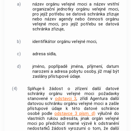
a)
název orgánu veřejné moci a název vnitřní
organizační jednotky orgánu veřejné moci,
pro jejíž potřebu se datová schránka zřizuje
nebo název agendy nebo činnosti orgánu
veřejné moci, pro jejíž potřebu se datová
schránka zřizuje,
b)
identifikátor orgánu veřejné moci,
c)
adresa sídla,
d)
jméno, popřípadě jména, příjmení, datum
narození a adresa pobytu osoby, jíž mají být
zaslány přístupové údaje.
(4)
Splňuje-li žádost o zřízení další datové
schránky orgánu veřejné moci požadavky
stanovené v
odstavci 3
, zřídí Agentura další
datovou schránku orgánu veřejné moci a zašle
přístupové údaje k této datové schránce
osobě podle
odstavce 3 písm. d)
výlučně do
vlastních rukou adresáta, jinak orgán veřejné
moci po předchozí marné výzvě k odstranění
nedostatků žádosti vyrozumí o tom, že další