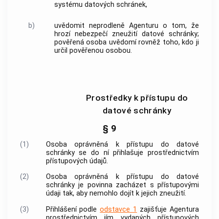
systému datových schránek,
b)
uvědomit neprodleně Agenturu o tom, že
hrozí nebezpečí zneužití datové schránky;
pověřená osoba uvědomí rovněž toho, kdo ji
určil pověřenou osobou.
Prostředky k přístupu do
datové schránky
§ 9
(1)
Osoba oprávněná k přístupu do datové
schránky se do ní přihlašuje prostřednictvím
přístupových údajů.
(2)
Osoba oprávněná k přístupu do datové
schránky je povinna zacházet s přístupovými
údaji tak, aby nemohlo dojít k jejich zneužití.
(3)
Přihlášení podle
odstavce 1
zajišťuje Agentura
prostřednictvím jím vydaných přístupových