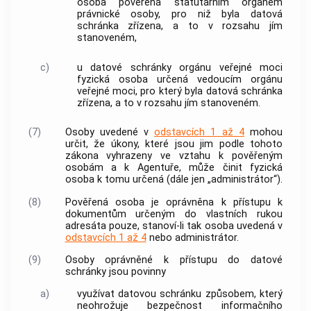
osoba pověřená statutárním orgánem
právnické osoby, pro niž byla datová
schránka zřízena, a to v rozsahu jím
stanoveném,
c)
u datové schránky orgánu veřejné moci
fyzická osoba určená vedoucím orgánu
veřejné moci, pro který byla datová schránka
zřízena, a to v rozsahu jím stanoveném.
(7)
Osoby uvedené v
odstavcích 1 až 4
mohou
určit, že úkony, které jsou jim podle tohoto
zákona vyhrazeny ve vztahu k pověřeným
osobám a k Agentuře, může činit fyzická
osoba k tomu určená (dále jen „administrátor“).
(8)
Pověřená osoba je oprávněna k přístupu k
dokumentům určeným do vlastních rukou
adresáta pouze, stanoví-li tak osoba uvedená v
odstavcích 1 až 4
nebo administrátor.
(9)
Osoby oprávněné k přístupu do datové
schránky jsou povinny
a)
využívat datovou schránku způsobem, který
neohrožuje bezpečnost informačního