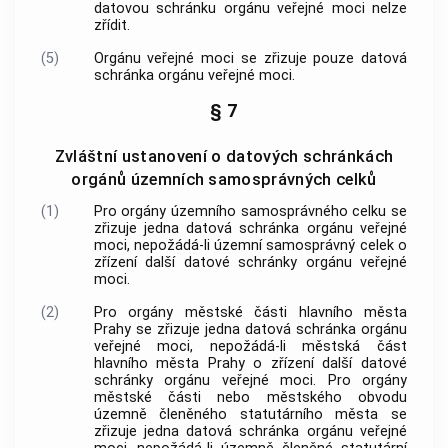
datovou schránku orgánu veřejné moci nelze
zřídit.
(5)
Orgánu veřejné moci se zřizuje pouze datová
schránka orgánu veřejné moci.
§ 7
Zvláštní ustanovení o datových schránkách
orgánů územních samosprávných celků
(1)
Pro orgány územního samosprávného celku se
zřizuje jedna datová schránka orgánu veřejné
moci, nepožádá-li územní samosprávný celek o
zřízení další datové schránky orgánu veřejné
moci.
(2)
Pro orgány městské části hlavního města
Prahy se zřizuje jedna datová schránka orgánu
veřejné moci, nepožádá-li městská část
hlavního města Prahy o zřízení další datové
schránky orgánu veřejné moci. Pro orgány
městské části nebo městského obvodu
územně členěného statutárního města se
zřizuje jedna datová schránka orgánu veřejné