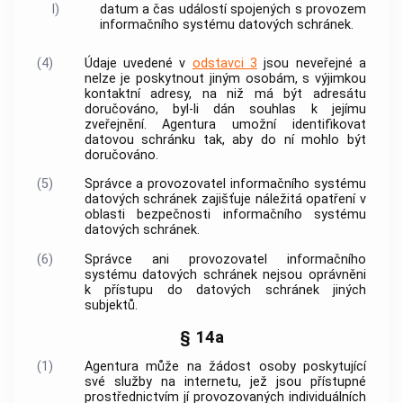
l)
datum a čas událostí spojených s provozem
informačního systému datových schránek.
(4)
Údaje uvedené v
odstavci 3
jsou neveřejné a
nelze je poskytnout jiným osobám, s výjimkou
kontaktní adresy, na niž má být adresátu
doručováno, byl-li dán souhlas k jejímu
zveřejnění. Agentura umožní identifikovat
datovou schránku tak, aby do ní mohlo být
doručováno.
(5)
Správce a provozovatel informačního systému
datových schránek zajišťuje náležitá opatření v
oblasti bezpečnosti informačního systému
datových schránek.
(6)
Správce ani provozovatel informačního
systému datových schránek nejsou oprávněni
k přístupu do datových schránek jiných
subjektů.
§ 14a
(1)
Agentura může na žádost osoby poskytující
své služby na internetu, jež jsou přístupné
prostřednictvím jí provozovaných individuálních