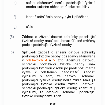
e)
státní občanství, není-li podnikající fyzická
osoba státním občanem České republiky,
f)
identifikační číslo osoby, bylo-li přiděleno,
g)
sídlo.
(5)
Žádost o zřízení datové schránky podnikající
fyzické osoby musí obsahovat úředně ověřený
podpis podnikající fyzické osoby.
(6)
Splňuje-li žádost o zřízení datové schránky
podnikající fyzické osoby požadavky stanovené
v
odstavcích 4
a
5
, zřídí Agentura datovou
schránku podnikající fyzické osoby, jinak
podnikající fyzickou osobu po předchozí marné
výzvě k odstranění nedostatků žádosti
vyrozumí o tom, že datovou schránku
podnikající fyzické osoby nelze zřídit. Má-li již
podnikající fyzická osoba zřízenu datovou
schránku podnikající fyzické osoby, Agentura ji
vyrozumí, že datovou schránku podnikající
fyzické osoby nelze zřídit.
§ 5