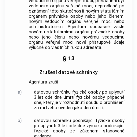
vedoucímu orgánu veřejné moci, přestane-li být
vedoucím orgánu veřejné moci, neprodleně po
oznámení této skutečnosti novým statutárním
orgánem právnické osoby nebo jeho členem,
novým vedoucím orgánu veřejné moci nebo
administrátorem. Agentura současně zašle
novému statutárnímu orgánu právnické osoby
nebo jeho členu nebo novému vedoucímu
orgánu veřejné moci nové přístupové údaje
výlučně do vlastních rukou adresáta.
§ 13
Zrušení datové schránky
Agentura zruší
a)
datovou schránku fyzické osoby po uplynutí
3 let ode dne úmrtí fyzické osoby, případně
dne, který je v rozhodnutí soudu o prohlášení
za mrtvého uveden jako den úmrtí,
b)
datovou schránku podnikající fyzické osoby
po uplynutí 3 let ode dne výmazu podnikající
fyzické osoby ze zákonem stanovené
evidence,