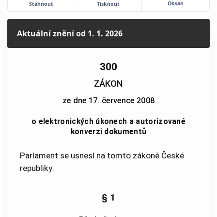
Obsah
Stáhnout
Tisknout
Aktuální znění
od 1. 1. 2026
300
ZÁKON
ze dne 17. července 2008
o elektronických úkonech a autorizované
konverzi dokumentů
Parlament se usnesl na tomto zákoně České
republiky:
§ 1