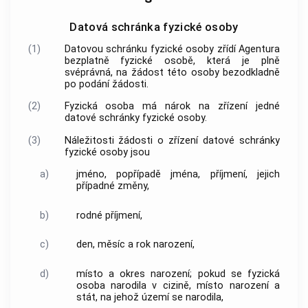
Datová schránka fyzické osoby
(1)
Datovou schránku fyzické osoby zřídí Agentura
bezplatně fyzické osobě, která je plně
svéprávná, na žádost této osoby bezodkladně
po podání žádosti.
(2)
Fyzická osoba má nárok na zřízení jedné
datové schránky fyzické osoby.
(3)
Náležitosti žádosti o zřízení datové schránky
fyzické osoby jsou
a)
jméno, popřípadě jména, příjmení, jejich
případné změny,
b)
rodné příjmení,
c)
den, měsíc a rok narození,
d)
místo a okres narození; pokud se fyzická
osoba narodila v cizině, místo narození a
stát, na jehož území se narodila,