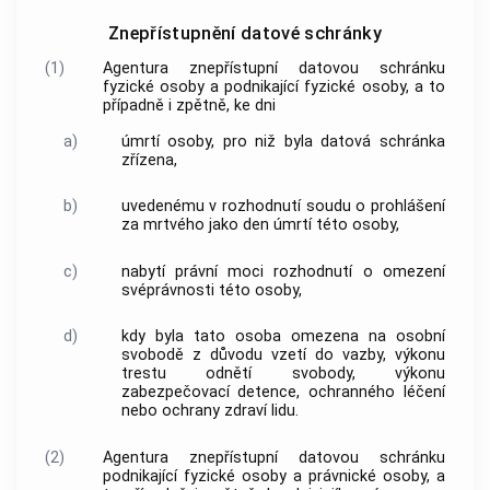
Znepřístupnění datové schránky
(1)
Agentura znepřístupní datovou schránku
fyzické osoby a podnikající fyzické osoby, a to
případně i zpětně, ke dni
a)
úmrtí osoby, pro niž byla datová schránka
zřízena,
b)
uvedenému v rozhodnutí soudu o prohlášení
za mrtvého jako den úmrtí této osoby,
c)
nabytí právní moci rozhodnutí o omezení
svéprávnosti této osoby,
d)
kdy byla tato osoba omezena na osobní
svobodě z důvodu vzetí do vazby, výkonu
trestu odnětí svobody, výkonu
zabezpečovací detence, ochranného léčení
nebo ochrany zdraví lidu.
(2)
Agentura znepřístupní datovou schránku
podnikající fyzické osoby a právnické osoby, a