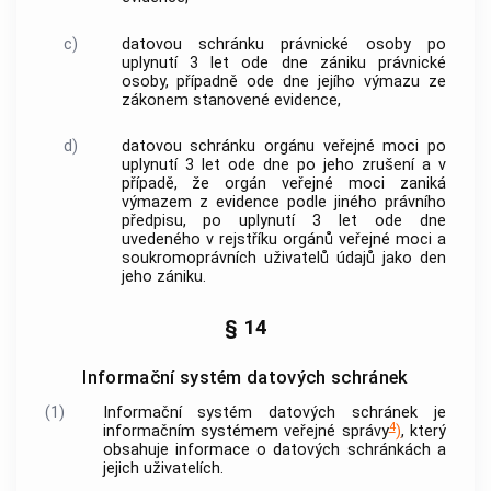
c)
datovou schránku právnické osoby po
uplynutí 3 let ode dne zániku právnické
osoby, případně ode dne jejího výmazu ze
zákonem stanovené evidence,
d)
datovou schránku orgánu veřejné moci po
uplynutí 3 let ode dne po jeho zrušení a v
případě, že orgán veřejné moci zaniká
výmazem z evidence podle jiného právního
předpisu, po uplynutí 3 let ode dne
uvedeného v rejstříku orgánů veřejné moci a
soukromoprávních uživatelů údajů jako den
jeho zániku.
§ 14
Informační systém datových schránek
(1)
Informační systém datových schránek je
4
informačním systémem veřejné správy
)
, který
obsahuje informace o datových schránkách a
jejich uživatelích.