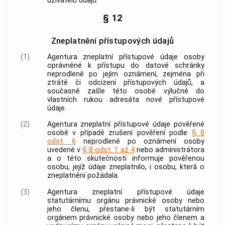
uživatelů údajů.
§ 12
Zneplatnění přístupových údajů
(1)
Agentura zneplatní přístupové údaje osoby
oprávněné k přístupu do datové schránky
neprodleně po jejím oznámení, zejména při
ztrátě či odcizení přístupových údajů, a
současně zašle této osobě výlučně do
vlastních rukou adresáta nové přístupové
údaje.
(2)
Agentura zneplatní přístupové údaje pověřené
osobě v případě zrušení pověření podle
§ 8
odst. 6
neprodleně po oznámení osoby
uvedené v
§ 8 odst. 1 až 4
nebo administrátora
a o této skutečnosti informuje pověřenou
osobu, jejíž údaje zneplatnilo, i osobu, která o
zneplatnění požádala.
(3)
Agentura zneplatní přístupové údaje
statutárnímu orgánu právnické osoby nebo
jeho členu, přestane-li být statutárním
orgánem právnické osoby nebo jeho členem a