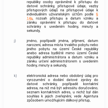
republiky osoby oprávněné k přístupu do
datové schránky, přístupové údaje, vazby
přístupových údajů na přístupové údaje k
individuálním uživatelským účtům podle
§
14a
, rozsah přístupu a datum vzniku a
zániku oprávnění k přístupu do datové
schránky s uvedením hodiny, minuty a
sekundy,
j)
jméno, popřípadě jména, příjmení, datum
narození, adresa místa trvalého pobytu nebo
jiného pobytu na území České republiky
anebo adresa bydliště mimo území České
republiky administrátora a datum vzniku a
zániku určení administrátorem s uvedením
hodiny, minuty a sekundy,
k)
elektronická adresa nebo obdobný údaj pro
vyrozumění o dodání datové zprávy do
datové schránky, popřípadě kontaktní
adresa, na niž má být adresátu doručováno;
seznam kontaktních adres, u nichž byl dán
souhlas k jejich zveřejnění, vede Agentura
způsobem umožňujícím dálkový přístup,