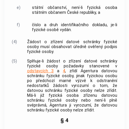
e)
státní občanství, není-li fyzická osoba
státním občanem České republiky, a
f)
číslo a druh identifikačního dokladu, je-li
fyzické osobě vydán.
(4)
Žádost o zřízení datové schránky fyzické
osoby musí obsahovat úředně ověřený podpis
fyzické osoby.
(5)
Splňuje-li žádost o zřízení datové schránky
fyzické osoby požadavky stanovené v
odstavcích 3
a
4
, zřídí Agentura datovou
schránku fyzické osoby, jinak fyzickou osobu
po předchozí marné výzvě k odstranění
nedostatků žádosti vyrozumí o tom, že
datovou schránku fyzické osoby nelze zřídit.
Má-li již fyzická osoba zřízenu datovou
schránku fyzické osoby nebo není-li plně
svéprávná, Agentura ji vyrozumí, že datovou
schránku fyzické osoby nelze zřídit.
§ 4