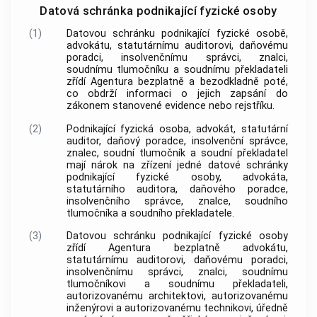
Datová schránka podnikající fyzické osoby
(1)
Datovou schránku podnikající fyzické osobě,
advokátu
, statutárnímu auditorovi, daňovému
poradci,
insolvenčnímu správci
, znalci,
soudnímu tlumočníku a soudnímu překladateli
zřídí Agentura bezplatně a bezodkladně poté,
co obdrží informaci o jejich zapsání do
zákonem stanovené evidence nebo rejstříku.
(2)
Podnikající fyzická osoba,
advokát
, statutární
auditor, daňový poradce,
insolvenční správce
,
znalec, soudní tlumočník a soudní překladatel
mají nárok na zřízení jedné datové schránky
podnikající fyzické osoby,
advokáta
,
statutárního auditora, daňového poradce,
insolvenčního správce
, znalce, soudního
tlumočníka a soudního překladatele.
(3)
Datovou schránku podnikající fyzické osoby
zřídí Agentura bezplatně
advokátu
,
statutárnímu auditorovi, daňovému poradci,
insolvenčnímu správci
, znalci, soudnímu
tlumočníkovi a soudnímu překladateli,
autorizovanému architektovi, autorizovanému
inženýrovi a autorizovanému technikovi, úředně