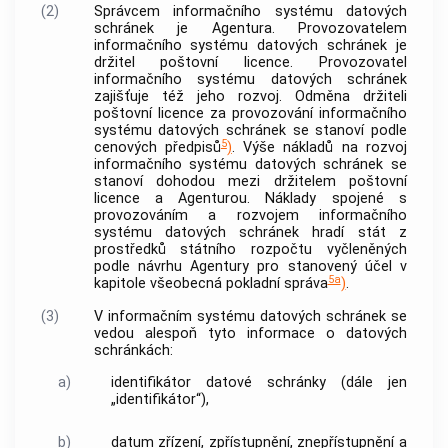
(2)
Správcem informačního systému datových
schránek je Agentura. Provozovatelem
informačního systému datových schránek je
držitel poštovní licence. Provozovatel
informačního systému datových schránek
zajišťuje též jeho rozvoj. Odměna držiteli
poštovní licence za provozování informačního
systému datových schránek se stanoví podle
5
cenových předpisů
)
. Výše nákladů na rozvoj
informačního systému datových schránek se
stanoví dohodou mezi držitelem poštovní
licence a Agenturou. Náklady spojené s
provozováním a rozvojem informačního
systému datových schránek hradí stát z
prostředků státního rozpočtu vyčleněných
podle návrhu Agentury pro stanovený účel v
5a
kapitole všeobecná pokladní správa
)
.
(3)
V informačním systému datových schránek se
vedou alespoň tyto informace o datových
schránkách:
a)
identifikátor datové schránky (dále jen
„identifikátor“),
b)
datum zřízení, zpřístupnění, znepřístupnění a