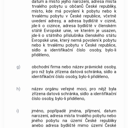
datum a místo jejího narození, adresa místa
trvalého pobytu u občanů České republiky,
místo, kde má povolení k pobytu nebo k
trvalému pobytu v České republice, včetně
uvedení adresy, a adresa bydliště v cizině,
jde-li o cizince, adresa bydliště v členském
státě Evropské unie, ve kterém je usazen,
jde-li o státního příslušníka členského státu
Evropské unie, který nemá povolení k pobytu
nebo k trvalému pobytu v České republice,
sídlo a identifikační číslo osoby, bylo-li
přiděleno,
g)
obchodní firma nebo název právnické osoby,
pro niž byla zřízena datová schránka, sídlo a
identifikační číslo osoby, bylo-li přiděleno,
h)
název orgánu veřejné moci, pro nějž byla
zřízena datová schránka, sídlo a identifikační
číslo osoby, bylo-li přiděleno,
i)
jméno, popřípadě jména, příjmení, datum
narození, adresa místa trvalého pobytu nebo
jiného pobytu na území České republiky
anebo adresa bydliště mimo území České