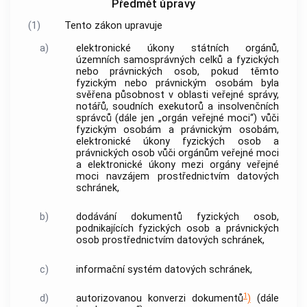
Předmět úpravy
(1)
Tento zákon upravuje
a)
elektronické úkony státních orgánů,
územních samosprávných celků a fyzických
nebo právnických osob, pokud těmto
fyzickým nebo právnickým osobám byla
svěřena působnost v oblasti veřejné správy,
notářů, soudních exekutorů a
insolvenčních
správců
(dále jen „orgán veřejné moci“) vůči
fyzickým osobám a právnickým osobám,
elektronické úkony fyzických osob a
právnických osob vůči orgánům veřejné moci
a elektronické úkony mezi orgány veřejné
moci navzájem prostřednictvím datových
schránek,
b)
dodávání dokumentů fyzických osob,
podnikajících fyzických osob a právnických
osob prostřednictvím datových schránek,
c)
informační systém datových schránek,
1
d)
autorizovanou konverzi dokumentů
)
(dále