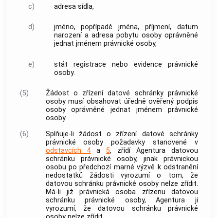
c)
adresa sídla,
d)
jméno, popřípadě jména, příjmení, datum
narození a adresa pobytu osoby oprávněné
jednat jménem právnické osoby,
e)
stát registrace nebo evidence právnické
osoby.
(5)
Žádost o zřízení datové schránky právnické
osoby musí obsahovat úředně ověřený podpis
osoby oprávněné jednat jménem právnické
osoby.
(6)
Splňuje-li žádost o zřízení datové schránky
právnické osoby požadavky stanovené v
odstavcích 4
a
5
, zřídí Agentura datovou
schránku právnické osoby, jinak právnickou
osobu po předchozí marné výzvě k odstranění
nedostatků žádosti vyrozumí o tom, že
datovou schránku právnické osoby nelze zřídit.
Má-li již právnická osoba zřízenu datovou
schránku právnické osoby, Agentura ji
vyrozumí, že datovou schránku právnické
osoby nelze zřídit.