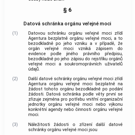
§ 6
Datová schránka orgánu veřejné moci
(1)
Datovou schránku orgánu veřejné moci zřídí
Agentura bezplatně orgánu veřejné moci, a to
bezodkladně po jeho vzniku a v případě, že
orgán veřejné moci vzniká zápisem do
evidence podle jiného právního předpisu,
bezodkladně po jeho zápisu do rejstříku orgánů
veřejné moci a soukromoprávních uživatelů
údajů.
(2)
Další datové schránky orgánu veřejné moci zřídí
Agentura orgánu veřejné moci bezplatně na
žádost tohoto orgánu bezodkladně po podání
žádosti. Datová schránka podle věty první se
zřizuje zejména pro potřebu vnitřní organizační
jednotky orgánu veřejné moci nebo výkonu
konkrétní agendy nebo činnosti orgánu veřejné
moci.
(3)
Náležitosti žádosti o zřízení další datové
schránky orgánu veřejné moci jsou