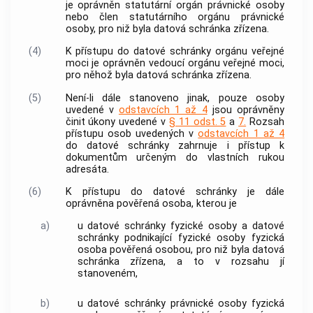
je oprávněn statutární orgán právnické osoby
nebo člen statutárního orgánu právnické
osoby, pro niž byla datová schránka zřízena.
(4)
K přístupu do datové schránky orgánu veřejné
moci je oprávněn vedoucí orgánu veřejné moci,
pro něhož byla datová schránka zřízena.
(5)
Není-li dále stanoveno jinak, pouze osoby
uvedené v
odstavcích 1 až 4
jsou oprávněny
činit úkony uvedené v
§ 11 odst. 5
a
7.
Rozsah
přístupu osob uvedených v
odstavcích 1 až 4
do datové schránky zahrnuje i přístup k
dokumentům určeným do vlastních rukou
adresáta.
(6)
K přístupu do datové schránky je dále
oprávněna pověřená osoba, kterou je
a)
u datové schránky fyzické osoby a datové
schránky podnikající fyzické osoby fyzická
osoba pověřená osobou, pro niž byla datová
schránka zřízena, a to v rozsahu jí
stanoveném,
b)
u datové schránky právnické osoby fyzická