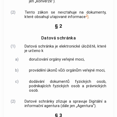
jen „konverze“).
(2)
Tento zákon se nevztahuje na dokumenty,
2
které obsahují utajované informace
)
.
§ 2
Datová schránka
(1)
Datová schránka je elektronické úložiště, které
je určeno k
a)
doručování orgány veřejné moci,
b)
provádění úkonů vůči orgánům veřejné moci,
c)
dodávání dokumentů fyzických osob,
podnikajících fyzických osob a právnických
osob.
(2)
Datové schránky zřizuje a spravuje Digitální a
informační agentura (dále jen „Agentura“).
§ 3