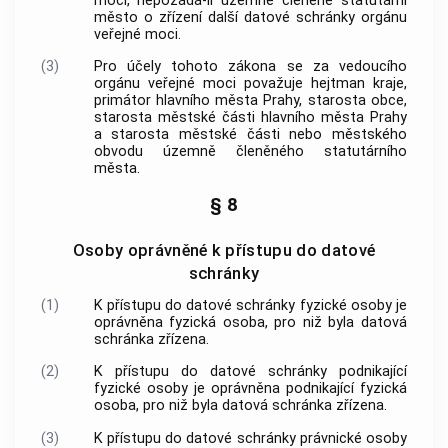
moci, nepožádá-li územně členěné statutární
město o zřízení další datové schránky orgánu
veřejné moci.
(3)
Pro účely tohoto zákona se za vedoucího
orgánu veřejné moci považuje hejtman kraje,
primátor hlavního města Prahy, starosta
obce
,
starosta městské části hlavního města Prahy
a starosta městské části nebo městského
obvodu územně členěného statutárního
města.
§ 8
Osoby oprávněné k přístupu do datové
schránky
(1)
K přístupu do datové schránky fyzické osoby je
oprávněna fyzická osoba, pro niž byla datová
schránka zřízena.
(2)
K přístupu do datové schránky podnikající
fyzické osoby je oprávněna podnikající fyzická
osoba, pro niž byla datová schránka zřízena.
(3)
K přístupu do datové schránky právnické osoby