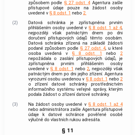
způsobem podle
§ 27 odst. 4
Agentura zašle
přístupové údaje pouze na žádost osoby
uvedené v
§ 8 odst. 1
nebo
2.
(2)
Datová schránka je zpřístupněna prvním
přihlášením osoby uvedené v
§ 8 odst. 1 až 4
,
nejpozději však patnáctým dnem po dni
doručení přístupových údajů těmto osobám.
Datová schránka zřízená na základě žádosti
podané způsobem podle
§ 27 odst. 4
, u které
osoba uvedená v
§ 8 odst. 1
nebo
2
nepožádala o zaslání přístupových údajů, je
zpřístupněna prvním přihlášením osoby
uvedené v
§ 8 odst. 1
nebo
2
, nejpozději však
patnáctým dnem po dni jejího zřízení. Agentura
vyrozumí osobu uvedenou v
§ 8 odst. 1
nebo
2
o zřízení datové schránky prostřednictvím
informačního systému veřejné správy, kterým
podala žádost o zřízení datové schránky.
(3)
Na žádost osoby uvedené v
§ 8 odst. 1 až 4
nebo administrátora zašle Agentura přístupové
údaje k datové schránce pověřené osobě
výlučně do vlastních rukou adresáta.
§ 11