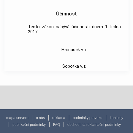
Účinnost
Tento zákon nabývá účinnosti dnem 1. ledna
2017.
Hamáček v. r.
Sobotka v. r.
mapa serveru
o nás
reklama
podmínky provozu
kontakty
publikační podmínky
FAQ
obchodní a reklamační podmínky