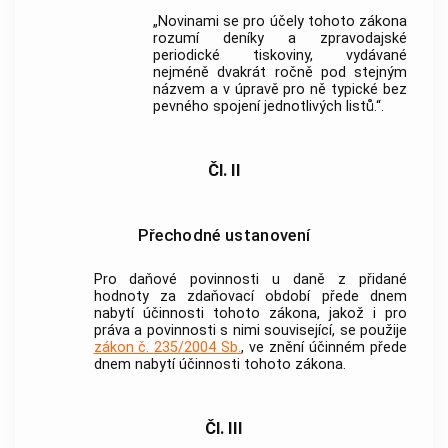
„Novinami se pro účely tohoto zákona
rozumí deníky a zpravodajské
periodické tiskoviny, vydávané
nejméně dvakrát ročně pod stejným
názvem a v úpravě pro ně typické bez
pevného spojení jednotlivých listů.“.
Čl. II
Přechodné ustanovení
Pro daňové povinnosti u daně z přidané
hodnoty za zdaňovací období přede dnem
nabytí účinnosti tohoto zákona, jakož i pro
práva a povinnosti s nimi související, se použije
zákon č. 235/2004 Sb.
, ve znění účinném přede
dnem nabytí účinnosti tohoto zákona.
Čl. III