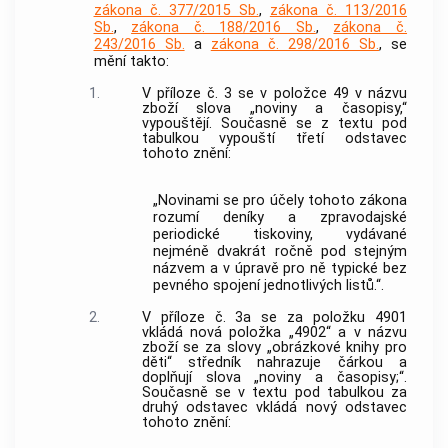
zákona č. 377/2015 Sb.
,
zákona č. 113/2016
Sb.
,
zákona č. 188/2016 Sb.
,
zákona č.
243/2016 Sb.
a
zákona č. 298/2016 Sb.
, se
mění takto:
1.
V příloze č. 3 se v položce 49 v názvu
zboží slova „noviny a časopisy,“
vypouštějí. Současně se z textu pod
tabulkou vypouští třetí odstavec
tohoto znění:
„Novinami se pro účely tohoto zákona
rozumí deníky a zpravodajské
periodické tiskoviny, vydávané
nejméně dvakrát ročně pod stejným
názvem a v úpravě pro ně typické bez
pevného spojení jednotlivých listů.“.
2.
V příloze č. 3a se za položku 4901
vkládá nová položka „4902“ a v názvu
zboží se za slovy „obrázkové knihy pro
děti“ středník nahrazuje čárkou a
doplňují slova „noviny a časopisy;“.
Současně se v textu pod tabulkou za
druhý odstavec vkládá nový odstavec
tohoto znění: