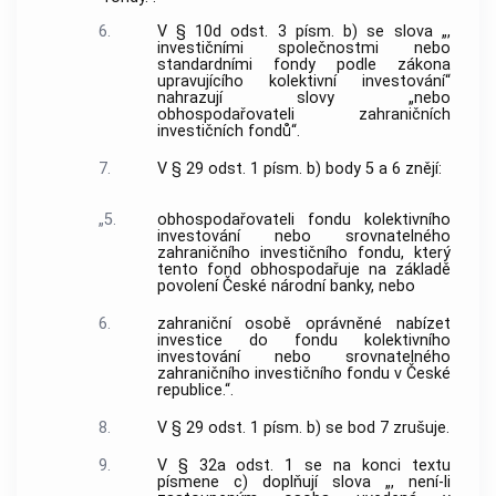
6.
V § 10d odst. 3 písm. b) se slova „,
investičními společnostmi nebo
standardními fondy podle zákona
upravujícího kolektivní investování“
nahrazují slovy „nebo
obhospodařovateli zahraničních
investičních fondů“.
7.
V § 29 odst. 1 písm. b) body 5 a 6 znějí:
„5.
obhospodařovateli fondu kolektivního
investování nebo srovnatelného
zahraničního investičního fondu, který
tento fond obhospodařuje na základě
povolení České národní banky, nebo
6.
zahraniční osobě oprávněné nabízet
investice do fondu kolektivního
investování nebo srovnatelného
zahraničního investičního fondu v České
republice.“.
8.
V § 29 odst. 1 písm. b) se bod 7 zrušuje.
9.
V § 32a odst. 1 se na konci textu
písmene c) doplňují slova „, není-li