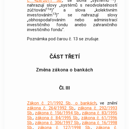
č. 428/2011 Sb.
, se slova „systémů
)“
nahrazují slovy „systémů s neodvolatelností
11a
zúčtování
)“ a slova „kolektivním
13
investováním
)“ se nahrazují slovy
„obhospodařováním nebo administrací
investičního fondu anebo zahraničního
investičního fondu“.
Poznámka pod čarou č. 13 se zrušuje.
ČÁST TŘETÍ
Změna zákona o bankách
Čl. III
Zákon č. 21/1992 Sb., o bankách
, ve znění
zákona č. 264/1992 Sb.
,
zákona č. 292/1993
Sb.
,
zákona č. 156/1994 Sb.
,
zákona č. 83/1995
Sb.
,
zákona č. 84/1995 Sb.
,
zákona č. 61/1996
Sb.
,
zákona č. 306/1997 Sb.
,
zákona č. 16/1998
Sb.
,
zákona č. 127/1998 Sb.
,
zákona č.