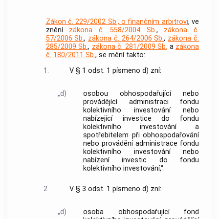
Zákon č. 229/2002 Sb., o finančním arbitrovi
, ve
znění
zákona č. 558/2004 Sb.
,
zákona č.
57/2006 Sb.
,
zákona č. 264/2006 Sb.
,
zákona č.
285/2009 Sb.
,
zákona č. 281/2009 Sb.
a
zákona
č. 180/2011 Sb.
, se mění takto:
1.
V § 1 odst. 1 písmeno d) zní:
„d)
osobou obhospodařující nebo
provádějící administraci fondu
kolektivního investování nebo
nabízející investice do fondu
kolektivního investování a
spotřebitelem při obhospodařování
nebo provádění administrace fondu
kolektivního investování nebo
nabízení investic do fondu
kolektivního investování,“.
2.
V § 3 odst. 1 písmeno d) zní:
„d)
osoba obhospodařující fond