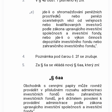
3.
V § 4b odst. 1 písmeno e) zní:
„e)
jde-li o shromažďování peněžních
prostředků nebo penězi
ocenitelných věcí od veřejnosti
nebo kvalifikovaných investorů
podle zákona upravujícího investiční
společnosti a investiční fondy,
nebo jde-li o výkon činnosti
depozitáře investičního fondu nebo
zahraničního investičního fondu,“.
4.
Poznámka pod čarou č. 2f se zrušuje.
5.
Za § 6a se vkládá nový § 6aa, který zní:
„§ 6aa
Obchodník s cennými papíry může rovněž
provádět v příslušném rozsahu administraci
investičních fondů nebo zahraničních
investičních fondů, je-li držitelem povolení k
provádění administrace podle zákona
upravujícího investiční společnosti a investiční
fondy.“.