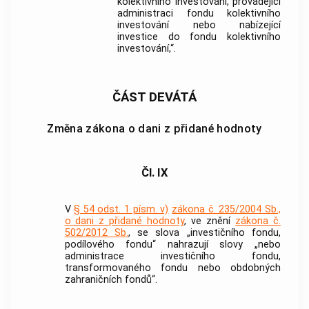
kolektivního investování, provádějící
administraci fondu kolektivního
investování nebo nabízející
investice do fondu kolektivního
investování,“.
ČÁST DEVÁTÁ
Změna zákona o dani z přidané hodnoty
Čl. IX
V
§ 54 odst. 1 písm. v)
zákona č. 235/2004 Sb.,
o dani z přidané hodnoty
, ve znění
zákona č.
502/2012 Sb.
, se slova „investičního fondu,
podílového fondu“ nahrazují slovy „nebo
administrace investičního fondu,
transformovaného fondu nebo obdobných
zahraničních fondů“.