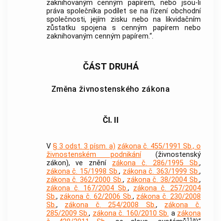
zaknihovaným cenným papírem, nebo jsou-li
práva společníka podílet se na řízení obchodní
společnosti, jejím zisku nebo na likvidačním
zůstatku spojena s cenným papírem nebo
zaknihovaným cenným papírem.“.
ČÁST DRUHÁ
Změna živnostenského zákona
Čl. II
V
§ 3 odst. 3 písm. a)
zákona č. 455/1991 Sb., o
živnostenském podnikání
(živnostenský
zákon), ve znění
zákona č. 286/1995 Sb.
,
zákona č. 15/1998 Sb.
,
zákona č. 363/1999 Sb.
,
zákona č. 362/2000 Sb.
,
zákona č. 38/2004 Sb.
,
zákona č. 167/2004 Sb.
,
zákona č. 257/2004
Sb.
,
zákona č. 62/2006 Sb.
,
zákona č. 230/2008
Sb.
,
zákona č. 254/2008 Sb.
,
zákona č.
285/2009 Sb.
,
zákona č. 160/2010 Sb.
a
zákona
11a