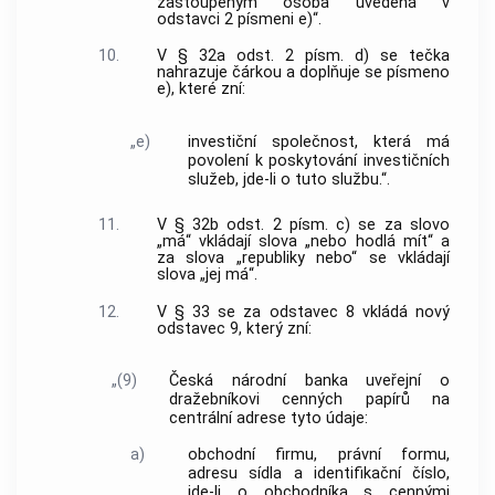
zastoupeným osoba uvedená v
odstavci 2 písmeni e)“.
10.
V § 32a odst. 2 písm. d) se tečka
nahrazuje čárkou a doplňuje se písmeno
e), které zní:
„e)
investiční společnost, která má
povolení k poskytování investičních
služeb, jde-li o tuto službu.“.
11.
V § 32b odst. 2 písm. c) se za slovo
„má“ vkládají slova „nebo hodlá mít“ a
za slova „republiky nebo“ se vkládají
slova „jej má“.
12.
V § 33 se za odstavec 8 vkládá nový
odstavec 9, který zní:
„(9)
Česká národní banka uveřejní o
dražebníkovi cenných papírů na
centrální adrese tyto údaje:
a)
obchodní firmu, právní formu,
adresu sídla a identifikační číslo,
jde-li o obchodníka s cennými