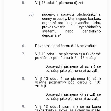
5.
V § 13 odst. 1 písmeno d) zní:
„d)
nucených správců obchodníků s
cennými papíry, kteří nejsou bankou,
organizátora regulovaného trhu,
provozovatele vypořádacího
systému nebo centrálního
depozitáře,“.
6.
Poznámka pod čarou č. 16 se zrušuje.
7.
V § 13 odst. 1 se písmena e) a f) včetně
poznámek pod čarou č. 5 a 18 zrušují.
Dosavadní písmena g) až zf) se
označují jako písmena e) až zd).
8.
V § 13 odst. 1 se písmena h) až j)
včetně poznámky pod čarou č. 10c
zrušují.
Dosavadní písmena k) až zd) se
označují jako písmena h) až za).
9.
V § 13 odst.1 písm. m) se na konci
textu doplňují slova „se sídlem ve státě,