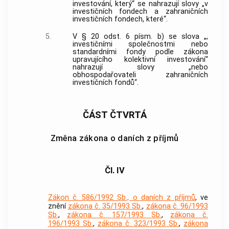
investování, který“ se nahrazují slovy „v
investičních fondech a zahraničních
investičních fondech, které“.
5.
V § 20 odst. 6 písm. b) se slova „,
investičními společnostmi nebo
standardními fondy podle zákona
upravujícího kolektivní investování“
nahrazují slovy „nebo
obhospodařovateli zahraničních
investičních fondů“.
ČÁST ČTVRTÁ
Změna zákona o daních z příjmů
Čl. IV
Zákon č. 586/1992 Sb., o daních z příjmů
, ve
znění
zákona č. 35/1993 Sb.
,
zákona č. 96/1993
Sb.
,
zákona č. 157/1993 Sb.
,
zákona č.
196/1993 Sb.
,
zákona č. 323/1993 Sb.
,
zákona