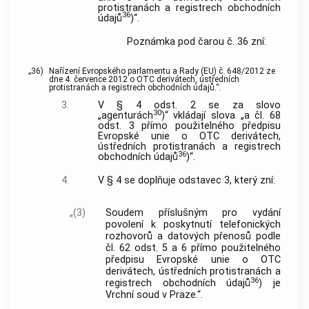
protistranách a registrech obchodních
36
údajů
)“.
Poznámka pod čarou č. 36 zní:
„36)
Nařízení Evropského parlamentu a Rady (EU) č. 648/2012 ze
dne 4. července 2012 o OTC derivátech, ústředních
protistranách a registrech obchodních údajů.“.
3.
V § 4 odst. 2 se za slovo
30
„agenturách
)“ vkládají slova „a čl. 68
odst. 3 přímo použitelného předpisu
Evropské unie o OTC derivátech,
ústředních protistranách a registrech
36
obchodních údajů
)“.
4.
V § 4 se doplňuje odstavec 3, který zní:
„(3)
Soudem příslušným pro vydání
povolení k poskytnutí telefonických
rozhovorů a datových přenosů podle
čl. 62 odst. 5 a 6 přímo použitelného
předpisu Evropské unie o OTC
derivátech, ústředních protistranách a
36
registrech obchodních údajů
) je
Vrchní soud v Praze.“.