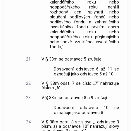
kalendářního roku nebo
hospodářského roku, není-li
rozhodný den splynutí nebo
sloučení podílových fondů nebo
podílového fondu a zahraničního
investičního fondu prvním dnem
kalendářního roku nebo
hospodářského roku přejímajícího
nebo nově vzniklého investičního
fondu,“.
21.
V § 38m se odstavec 5 zrušuje.
Dosavadní odstavce 6 až 11 se
označují jako odstavce 5 až 10.
22.
V § 38m odst. 7 se číslo „7“ nahrazuje
číslem „6“.
23.
V § 38m se odstavce 8 a 9 zrušují.
Dosavadní odstavec 10 se
označuje jako odstavec 8.
24.
V § 38m odst. 8 se slova „, odstavce 3
písm. a) a odstavce 10“ nahrazují slovy
„a odstavce 3 písm. a)“.