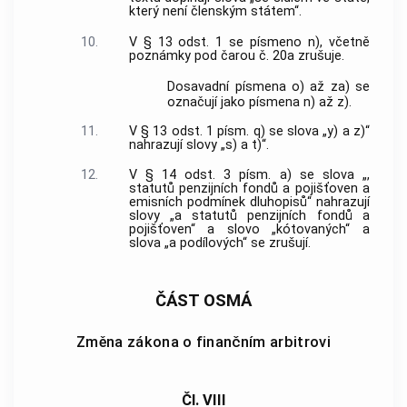
který není členským státem“.
10.
V § 13 odst. 1 se písmeno n), včetně
poznámky pod čarou č. 20a zrušuje.
Dosavadní písmena o) až za) se
označují jako písmena n) až z).
11.
V § 13 odst. 1 písm. q) se slova „y) a z)“
nahrazují slovy „s) a t)“.
12.
V § 14 odst. 3 písm. a) se slova „,
statutů penzijních fondů a pojišťoven a
emisních podmínek dluhopisů“ nahrazují
slovy „a statutů penzijních fondů a
pojišťoven“ a slovo „kótovaných“ a
slova „a podílových“ se zrušují.
ČÁST OSMÁ
Změna zákona o finančním arbitrovi
Čl. VIII