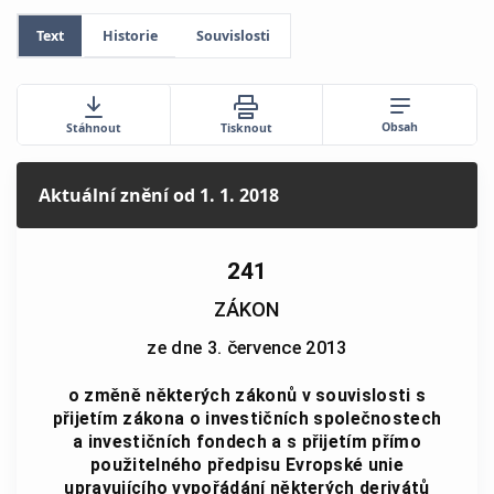
Text
Historie
Souvislosti
Obsah
Stáhnout
Tisknout
Aktuální znění
od 1. 1. 2018
241
ZÁKON
ze dne 3. července 2013
o změně některých zákonů v souvislosti s
přijetím zákona o investičních společnostech
a investičních fondech a s přijetím přímo
použitelného předpisu Evropské unie
upravujícího vypořádání některých derivátů