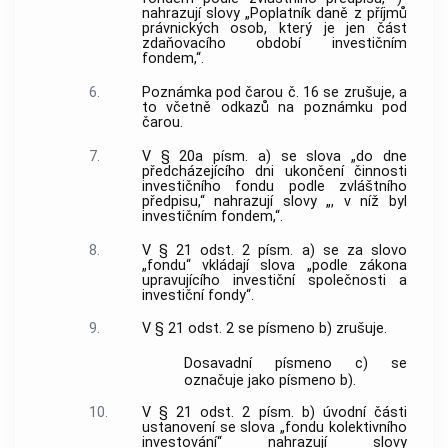
nahrazují slovy „Poplatník daně z příjmů
právnických osob, který je jen část
zdaňovacího období investičním
fondem,“.
6.
Poznámka pod čarou č. 16 se zrušuje, a
to včetně odkazů na poznámku pod
čarou.
7.
V § 20a písm. a) se slova „do dne
předcházejícího dni ukončení činnosti
investičního fondu podle zvláštního
předpisu,“ nahrazují slovy „, v níž byl
investičním fondem,“.
8.
V § 21 odst. 2 písm. a) se za slovo
„fondu“ vkládají slova „podle zákona
upravujícího investiční společnosti a
investiční fondy“.
9.
V § 21 odst. 2 se písmeno b) zrušuje.
Dosavadní písmeno c) se
označuje jako písmeno b).
10.
V § 21 odst. 2 písm. b) úvodní části
ustanovení se slova „fondu kolektivního
investování“ nahrazují slovy