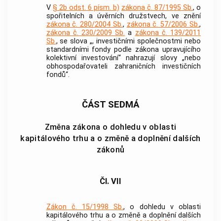
V
§ 2b odst. 6 písm. b)
zákona č. 87/1995 Sb.
, o
spořitelních a úvěrních družstvech, ve znění
zákona č. 280/2004 Sb.
,
zákona č. 57/2006 Sb.
,
zákona č. 230/2009 Sb.
a
zákona č. 139/2011
Sb.
, se slova „, investičními společnostmi nebo
standardními fondy podle zákona upravujícího
kolektivní investování“ nahrazují slovy „nebo
obhospodařovateli zahraničních investičních
fondů“.
ČÁST SEDMÁ
Změna zákona o dohledu v oblasti
kapitálového trhu a o změně a doplnění dalších
zákonů
Čl. VII
Zákon č. 15/1998 Sb.
, o dohledu v oblasti
kapitálového trhu a o změně a doplnění dalších