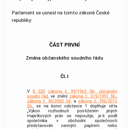
Parlament se usnesl na tomto zákoně České
republiky:
ČÁST PRVNÍ
Změna občanského soudního řádu
Čl. I
V
§ 320
zákona č. 99/1963 Sb., občanský
soudní řád
, ve znění
zákona č. 519/1991 Sb.
,
zákona č. 30/2000 Sb.
a
zákona č. 396/2012
Sb.
, se na konci odstavce 1 doplňuje věta
„Výkon rozhodnutí postižením jiných
majetkových práv se nepoužije, je-li podíl
společníka v obchodní společnosti
představován cenným papírem nebo