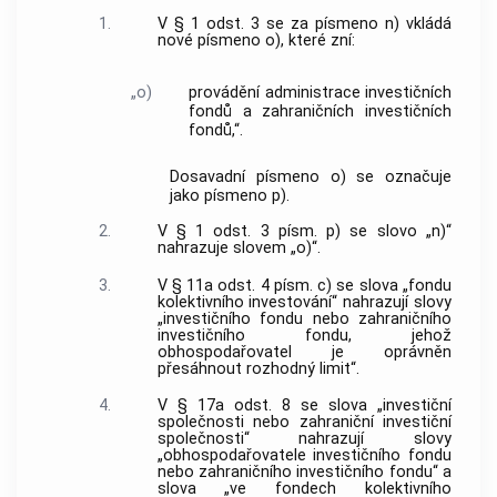
1.
V § 1 odst. 3 se za písmeno n) vkládá
nové písmeno o), které zní:
„o)
provádění administrace investičních
fondů a zahraničních investičních
fondů,“.
Dosavadní písmeno o) se označuje
jako písmeno p).
2.
V § 1 odst. 3 písm. p) se slovo „n)“
nahrazuje slovem „o)“.
3.
V § 11a odst. 4 písm. c) se slova „fondu
kolektivního investování“ nahrazují slovy
„investičního fondu nebo zahraničního
investičního fondu, jehož
obhospodařovatel je oprávněn
přesáhnout rozhodný limit“.
4.
V § 17a odst. 8 se slova „investiční
společnosti nebo zahraniční investiční
společnosti“ nahrazují slovy
„obhospodařovatele investičního fondu
nebo zahraničního investičního fondu“ a
slova „ve fondech kolektivního