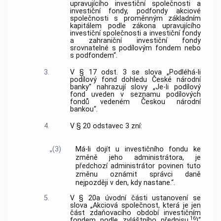
upravujícího investiční společnosti a
investiční fondy, podfondy akciové
společnosti s proměnným základním
kapitálem podle zákona upravujícího
investiční společnosti a investiční fondy
a zahraniční investiční fondy
srovnatelné s podílovým fondem nebo
s podfondem“.
3.
V § 17 odst. 3 se slova „Podléhá-li
podílový fond dohledu České národní
banky“ nahrazují slovy „Je-li podílový
fond uveden v seznamu podílových
fondů vedeném Českou národní
bankou“.
4.
V § 20 odstavec 3 zní:
„(3)
Má-li dojít u investičního fondu ke
změně jeho administrátora, je
předchozí administrátor povinen tuto
změnu oznámit správci daně
nejpozději v den, kdy nastane.“.
5.
V § 20a úvodní části ustanovení se
slova „Akciová společnost, která je jen
část zdaňovacího období investičním
16
fondem podle zvláštního předpisu,
)“