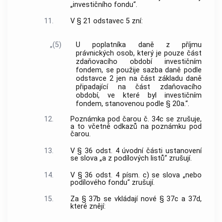
„investičního fondu“.
11.
V § 21 odstavec 5 zní:
„(5)
U poplatníka daně z příjmu
právnických osob, který je pouze část
zdaňovacího období investičním
fondem, se použije sazba daně podle
odstavce 2 jen na část základu daně
připadající na část zdaňovacího
období, ve které byl investičním
fondem, stanovenou podle § 20a.“.
12.
Poznámka pod čarou č. 34c se zrušuje,
a to včetně odkazů na poznámku pod
čarou.
13.
V § 36 odst. 4 úvodní části ustanovení
se slova „a z podílových listů“ zrušují.
14.
V § 36 odst. 4 písm. c) se slova „nebo
podílového fondu“ zrušují.
15.
Za § 37b se vkládají nové § 37c a 37d,
které znějí: