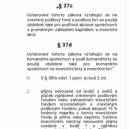
„§ 37c
Ustanovení tohoto zákona vztahující se na
otevřený podílový fond a podílový list se použijí
obdobně také pro podfond akciové společnosti
s proměnným základním kapitálem a investiční
akcii.
§ 37d
Ustanovení tohoto zákona vztahující se na
komanditní společnost a podíl komanditisty se
použijí obdobně také pro komanditní
společnost na investiční listy a investiční list.“.
16.
V § 38fa odst. 1 písm. a) bod 2 zní:
„2.
příjmy odvozené od úroků z úvěrů a
půjček vyplácené otevřeným podílovým
fondem nebo zahraničním investičním
fondem srovnatelným s otevřeným
podílovým fondem, pokud alespoň 15 %
hodnoty majetku v tomto investičním
fondu je přímo nebo nepřímo tvořeno
investičními nástroji nesoucími příjmy
uvedené v bodě 1 s výjimkou