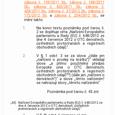
zákona č. 139/2011 Sb.
,
zákona č. 188/2011
Sb.
,
zákona č. 420/2011 Sb.
,
zákona č.
428/2011 Sb.
,
zákona č. 37/2012 Sb.
,
zákona č.
172/2012 Sb.
a
zákona č. 254/2012 Sb.
, se
mění takto:
1.
Na konci textu poznámky pod čarou č.
2 se doplňuje věta „Nařízení Evropského
parlamentu a Rady (EU) č. 648/2012 ze
dne 4. července 2012 o OTC derivátech,
ústředních protistranách a registrech
obchodních údajů.“.
2.
V § 1 odst. 3 se za slova „(dále jen
„nařízení o prodeji na krátko“)“ vkládají
slova „a přímo použitelný předpis
Evropské unie o OTC derivátech,
ústředních protistranách a registrech
43
obchodních údajů
) (dále jen „nařízení o
derivátech“)“ a slova „tímto nařízením“
se nahrazují slovy „těmito nařízeními“.
Poznámka pod čarou č. 43 zní:
„43)
Nařízení Evropského parlamentu a Rady (EU) č. 648/2012 ze
dne 4. července 2012 o OTC derivátech, ústředních
protistranách a registrech obchodních údajů.“.