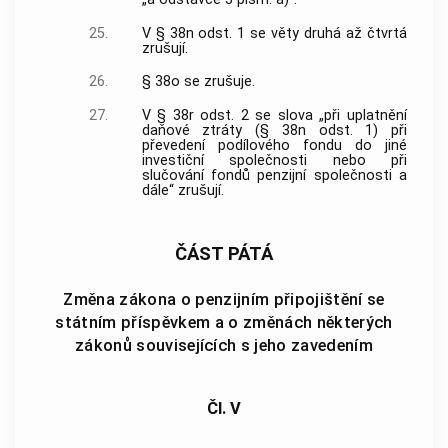
25.
V § 38n odst. 1 se věty druhá až čtvrtá
zrušují.
26.
§ 38o se zrušuje.
27.
V § 38r odst. 2 se slova „při uplatnění
daňové ztráty (§ 38n odst. 1) při
převedení podílového fondu do jiné
investiční společnosti nebo při
slučování fondů penzijní společnosti a
dále“ zrušují.
ČÁST PÁTÁ
Změna zákona o penzijním připojištění se
státním příspěvkem a o změnách některých
zákonů souvisejících s jeho zavedením
Čl. V