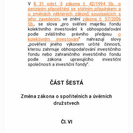
V
§ 31 odst. 5
zákona č. 42/1994 Sb., o
penzijním připojištění se státním příspěvkem a
o změnách některých zákonů souvisejících s
jeho zavedením
, ve znění
zákona č. 57/2006
Sb.
, se slova „pro svěření majetku fondu
kolektivního investování k obhospodařování
podle zvláštního právního předpisu
o
kolektivním investování
“ nahrazují slovy
„pověření jiného výkonem určité činnosti,
kterou zahrnuje obhospodařování investičního
fondu nebo zahraničního investičního fondu
podle zákona upravujícího investiční
společnosti a investiční fondy“.
ČÁST ŠESTÁ
Změna zákona o spořitelních a úvěrních
družstvech
Čl. VI