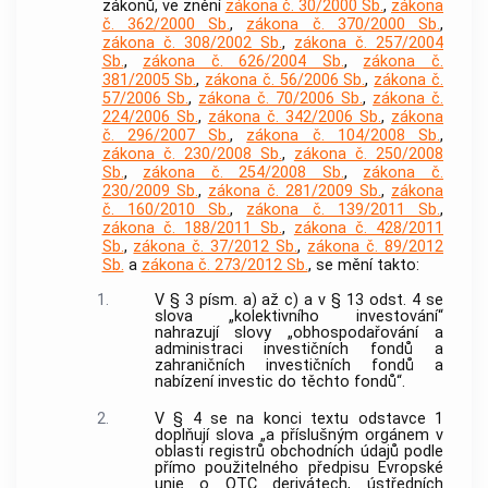
zákonů, ve znění
zákona č. 30/2000 Sb.
,
zákona
č. 362/2000 Sb.
,
zákona č. 370/2000 Sb.
,
zákona č. 308/2002 Sb.
,
zákona č. 257/2004
Sb.
,
zákona č. 626/2004 Sb.
,
zákona č.
381/2005 Sb.
,
zákona č. 56/2006 Sb.
,
zákona č.
57/2006 Sb.
,
zákona č. 70/2006 Sb.
,
zákona č.
224/2006 Sb.
,
zákona č. 342/2006 Sb.
,
zákona
č. 296/2007 Sb.
,
zákona č. 104/2008 Sb.
,
zákona č. 230/2008 Sb.
,
zákona č. 250/2008
Sb.
,
zákona č. 254/2008 Sb.
,
zákona č.
230/2009 Sb.
,
zákona č. 281/2009 Sb.
,
zákona
č. 160/2010 Sb.
,
zákona č. 139/2011 Sb.
,
zákona č. 188/2011 Sb.
,
zákona č. 428/2011
Sb.
,
zákona č. 37/2012 Sb.
,
zákona č. 89/2012
Sb.
a
zákona č. 273/2012 Sb.
, se mění takto:
1.
V § 3 písm. a) až c) a v § 13 odst. 4 se
slova „kolektivního investování“
nahrazují slovy „obhospodařování a
administraci investičních fondů a
zahraničních investičních fondů a
nabízení investic do těchto fondů“.
2.
V § 4 se na konci textu odstavce 1
doplňují slova „a příslušným orgánem v
oblasti registrů obchodních údajů podle
přímo použitelného předpisu Evropské
unie o OTC derivátech, ústředních