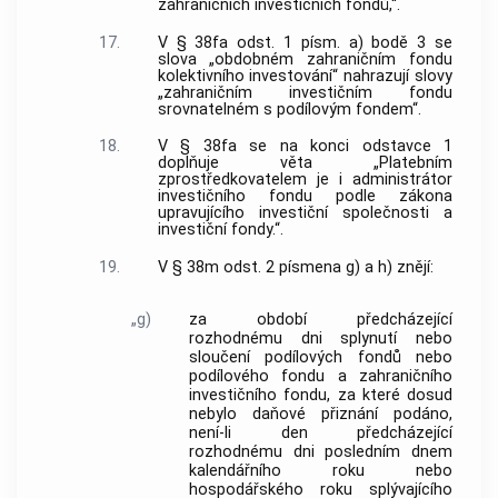
zahraničních investičních fondů,“.
17.
V § 38fa odst. 1 písm. a) bodě 3 se
slova „obdobném zahraničním fondu
kolektivního investování“ nahrazují slovy
„zahraničním investičním fondu
srovnatelném s podílovým fondem“.
18.
V § 38fa se na konci odstavce 1
doplňuje věta „Platebním
zprostředkovatelem je i administrátor
investičního fondu podle zákona
upravujícího investiční společnosti a
investiční fondy.“.
19.
V § 38m odst. 2 písmena g) a h) znějí:
„g)
za období předcházející
rozhodnému dni splynutí nebo
sloučení podílových fondů nebo
podílového fondu a zahraničního
investičního fondu, za které dosud
nebylo daňové přiznání podáno,
není-li den předcházející
rozhodnému dni posledním dnem
kalendářního roku nebo
hospodářského roku splývajícího