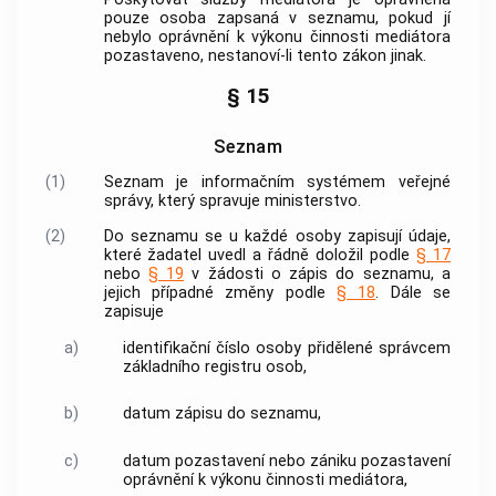
pouze osoba zapsaná v
seznamu
, pokud jí
nebylo oprávnění k výkonu činnosti mediátora
pozastaveno, nestanoví-li tento zákon jinak.
§ 15
Seznam
(1)
Seznam
je informačním systémem veřejné
správy, který spravuje ministerstvo.
(2)
Do
seznamu
se u každé osoby zapisují údaje,
které žadatel uvedl a řádně doložil podle
§ 17
nebo
§ 19
v žádosti o zápis do
seznamu
, a
jejich případné změny podle
§ 18
. Dále se
zapisuje
a)
identifikační číslo osoby přidělené správcem
základního registru osob,
b)
datum zápisu do
seznamu
,
c)
datum pozastavení nebo zániku pozastavení
oprávnění k výkonu činnosti mediátora,