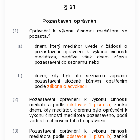
§ 21
Pozastavení oprávnění
(1)
Oprávnění k výkonu činnosti mediátora se
pozastaví
a)
dnem, který
mediátor
uvede v žádosti o
pozastavení oprávnění k výkonu činnosti
mediátora, nejdříve však dnem zápisu
pozastavení do
seznamu
, nebo
b)
dnem, kdy bylo do
seznamu
zapsáno
pozastavení uložené kárným opatřením
podle
zákona o advokacii
.
(2)
Pozastavení oprávnění k výkonu činnosti
mediátora podle
odstavce 1 písm. a)
zaniká
dnem, kdy
mediátor
, kterému bylo oprávnění k
výkonu činnosti mediátora pozastaveno, podá
žádost o obnovení tohoto oprávnění.
(3)
Pozastavení oprávnění k výkonu činnosti
mediátora podle
odstavce 1 písm. b)
zaniká