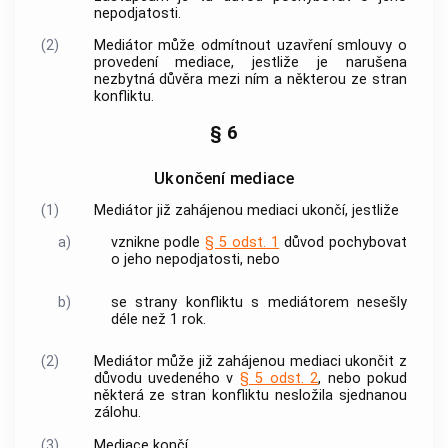
nepodjatosti.
(2)
Mediátor
může odmítnout uzavření
smlouvy o
provedení mediace
, jestliže je narušena
nezbytná důvěra mezi ním a některou ze stran
konfliktu.
§ 6
Ukončení mediace
(1)
Mediátor
již zahájenou
mediaci
ukončí, jestliže
a)
vznikne podle
§ 5 odst. 1
důvod pochybovat
o jeho nepodjatosti, nebo
b)
se strany konfliktu s
mediátorem
nesešly
déle než 1 rok.
(2)
Mediátor
může již zahájenou
mediaci
ukončit z
důvodu uvedeného v
§ 5 odst. 2
, nebo pokud
některá ze stran konfliktu nesložila sjednanou
zálohu.
(3)
Mediace
končí