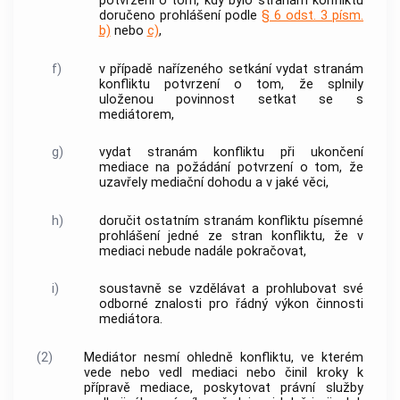
potvrzení o tom, kdy bylo stranám konfliktu
doručeno prohlášení podle
§ 6 odst. 3 písm.
b)
nebo
c)
,
f)
v případě nařízeného setkání vydat stranám
konfliktu potvrzení o tom, že splnily
uloženou povinnost setkat se s
mediátorem,
g)
vydat stranám konfliktu při ukončení
mediace
na požádání potvrzení o tom, že
uzavřely
mediační dohodu
a v jaké věci,
h)
doručit ostatním stranám konfliktu písemné
prohlášení jedné ze stran konfliktu, že v
mediaci
nebude nadále pokračovat,
i)
soustavně se vzdělávat a prohlubovat své
odborné znalosti pro řádný výkon činnosti
mediátora.
(2)
Mediátor
nesmí ohledně konfliktu, ve kterém
vede nebo vedl
mediaci
nebo činil kroky k
přípravě
mediace
, poskytovat právní služby