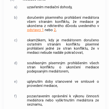
a)
uzavřením
mediační dohody
,
b)
doručením písemného prohlášení mediátora
všem stranám konfliktu, že
mediace
je
ukončena z některého důvodu uvedeného v
odstavci 1
nebo
2
,
c)
okamžikem, kdy je
mediátorem
doručeno
ostatním stranám konfliktu písemné
prohlášení jedné ze stran konfliktu, že v
mediaci
nebude nadále pokračovat,
d)
souhlasným písemným prohlášením všech
stran konfliktu o ukončení
mediace
podepsaným
mediátorem
,
e)
uplynutím doby stanovené ve
smlouvě o
provedení mediace
,
f)
pozastavením oprávnění k výkonu činnosti
mediátora nebo vyškrtnutím mediátora ze
seznamu
,