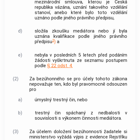
mezinárodní smlouva, kterou je Česká
republika vázána, uznání takového vzdělání
stanoví, anebo které bylo toto vzdělání
uznáno podle jiného právního předpisu,
d)
složila zkoušku mediátora nebo jí byla
uznána kvalifikace podle jiného právního
2
předpisu
)
a
e)
nebyla v posledních 5 letech před podáním
žádosti vyškrtnuta ze
seznamu
postupem
podle
§ 22 odst. 4.
(2)
Za bezúhonného se pro účely tohoto zákona
nepovažuje ten, kdo byl pravomocně odsouzen
pro
a)
úmyslný
trestný čin
, nebo
b)
trestný čin
spáchaný z nedbalosti v
souvislosti s výkonem činnosti mediátora.
(3)
Za účelem doložení
bezúhonnosti
žadatele si
ministerstvo vyžádá výpis z evidence Rejstříku