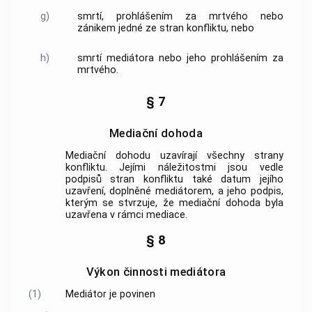
g)
smrtí, prohlášením za mrtvého nebo
zánikem jedné ze stran konfliktu, nebo
h)
smrtí mediátora nebo jeho prohlášením za
mrtvého.
§ 7
Mediační dohoda
Mediační dohodu
uzavírají všechny strany
konfliktu. Jejími náležitostmi jsou vedle
podpisů stran konfliktu také datum jejího
uzavření, doplněné
mediátorem
, a jeho podpis,
kterým se stvrzuje, že
mediační dohoda
byla
uzavřena v rámci
mediace
.
§ 8
Výkon činnosti mediátora
(1)
Mediátor
je povinen