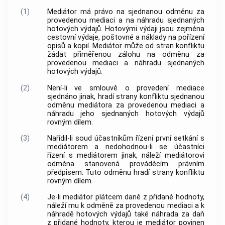
(1)
Mediátor má právo na sjednanou odměnu za
provedenou
mediaci
a na náhradu sjednaných
hotových výdajů. Hotovými výdaji jsou zejména
cestovní výdaje, poštovné a náklady na pořízení
opisů a kopií.
Mediátor
může od stran konfliktu
žádat přiměřenou zálohu na odměnu za
provedenou
mediaci
a náhradu sjednaných
hotových výdajů.
(2)
Není-li ve
smlouvě o provedení mediace
sjednáno jinak, hradí strany konfliktu sjednanou
odměnu mediátora za provedenou
mediaci
a
náhradu jeho sjednaných hotových výdajů
rovným dílem.
(3)
Nařídil-li soud účastníkům řízení první setkání s
mediátorem a nedohodnou-li se účastníci
řízení s
mediátorem
jinak, náleží mediátorovi
odměna stanovená prováděcím právním
předpisem. Tuto odměnu hradí strany konfliktu
rovným dílem.
(4)
Je-li mediátor plátcem daně z přidané hodnoty,
náleží mu k odměně za provedenou
mediaci
a k
náhradě hotových výdajů také náhrada za daň
z přidané hodnoty, kterou je mediátor povinen