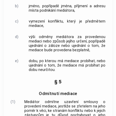
b)
jméno, popřípadě jména, příjmení a adresu
místa podnikání mediátora,
c)
vymezení konfliktu, který je předmětem
mediace
,
d)
výši odměny mediátora za provedenou
mediaci
nebo způsob jejího určení, popřípadě
ujednání o záloze nebo ujednání o tom, že
mediace
bude provedena bezplatně,
e)
dobu, po kterou má
mediace
probíhat, nebo
ujednání o tom, že
mediace
má probíhat po
dobu neurčitou.
§ 5
Odmítnutí mediace
(1)
Mediátor
odmítne uzavření
smlouvy o
provedení mediace
, jestliže se zřetelem na jeho
poměr k věci, ke stranám konfliktu nebo k jejich
zástupcům je tu důvod pochybovat o jeho