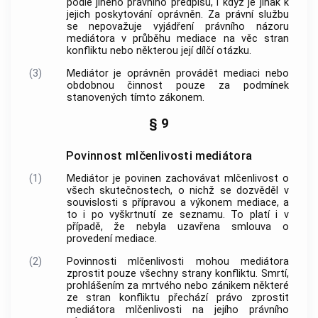
podle jiného právního předpisu, i když je jinak k
jejich poskytování oprávněn. Za právní službu
se nepovažuje vyjádření právního názoru
mediátora v průběhu
mediace
na věc stran
konfliktu nebo některou její dílčí otázku.
(3)
Mediátor
je oprávněn provádět
mediaci
nebo
obdobnou činnost pouze za podmínek
stanovených tímto zákonem.
§ 9
Povinnost mlčenlivosti mediátora
(1)
Mediátor
je povinen zachovávat mlčenlivost o
všech skutečnostech, o nichž se dozvěděl v
souvislosti s přípravou a výkonem
mediace
, a
to i po vyškrtnutí ze
seznamu
. To platí i v
případě, že nebyla uzavřena
smlouva o
provedení mediace
.
(2)
Povinnosti mlčenlivosti mohou mediátora
zprostit pouze všechny strany konfliktu. Smrtí,
prohlášením za mrtvého nebo zánikem některé
ze stran konfliktu přechází právo zprostit
mediátora mlčenlivosti na jejího právního