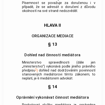
Písemnost se považuje za doručenou i v
případě, že se adresát o doručení z důvodu
okolností na své straně nedozvěděl.
HLAVA II
ORGANIZACE MEDIACE
§ 13
Dohled nad činností mediátora
Ministerstvo spravedlnosti (dále jen
„ministerstvo“) vykonává podle jiného právního
1
předpisu
)
dohled nad dodržováním povinností
stanovených mediátorovi tímto zákonem; to
neplatí, je-li
mediátorem
advokát
.
§ 14
Oprávnění vykonávat činnost mediátora
Poskytovat služby mediátora je oprávněna