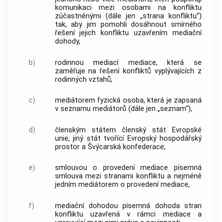
komunikaci mezi osobami na konfliktu
zúčastněnými (dále jen „strana konfliktu“)
tak, aby jim pomohli dosáhnout smírného
řešení jejich konfliktu uzavřením
mediační
dohody
,
b)
rodinnou mediací
mediace
, která se
zaměřuje na řešení konfliktů vyplývajících z
rodinných vztahů,
c)
mediátorem
fyzická osoba, která je zapsaná
v
seznamu
mediátorů (dále jen „
seznam
“),
d)
členským státem
členský stát
Evropské
unie, jiný stát tvořící Evropský hospodářský
prostor a Švýcarská konfederace,
e)
smlouvou o provedení mediace
písemná
smlouva mezi stranami konfliktu a nejméně
jedním
mediátorem
o provedení
mediace
,
f)
mediační dohodou
písemná dohoda stran
konfliktu uzavřená v rámci
mediace
a