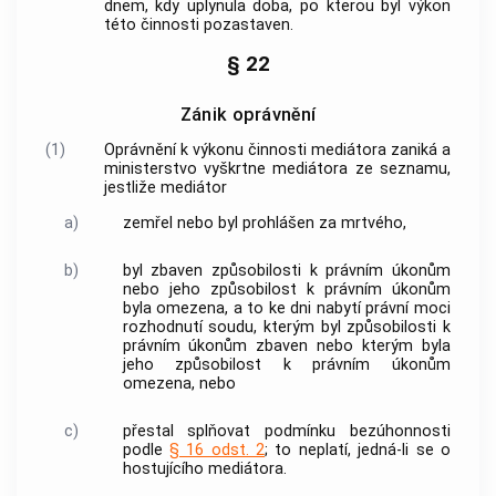
dnem, kdy uplynula doba, po kterou byl výkon
této činnosti pozastaven.
§ 22
Zánik oprávnění
(1)
Oprávnění k výkonu činnosti mediátora zaniká a
ministerstvo vyškrtne mediátora ze
seznamu
,
jestliže mediátor
a)
zemřel nebo byl prohlášen za mrtvého,
b)
byl zbaven způsobilosti k právním úkonům
nebo jeho způsobilost k právním úkonům
byla omezena, a to ke dni nabytí právní moci
rozhodnutí soudu, kterým byl způsobilosti k
právním úkonům zbaven nebo kterým byla
jeho způsobilost k právním úkonům
omezena, nebo
c)
přestal splňovat podmínku
bezúhonnosti
podle
§ 16 odst. 2
; to neplatí, jedná-li se o
hostujícího mediátora.