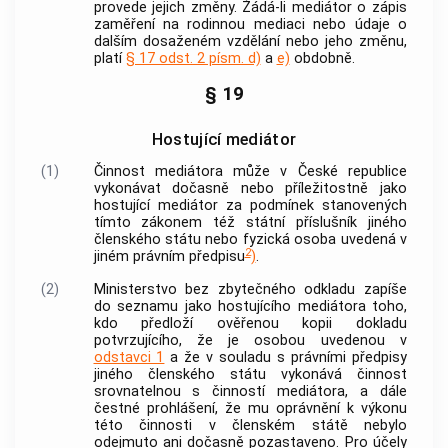
provede jejich změny. Žádá-li
mediátor
o zápis
zaměření na
rodinnou mediaci
nebo údaje o
dalším dosaženém vzdělání nebo jeho změnu,
platí
§ 17 odst. 2 písm. d)
a
e)
obdobně.
§ 19
Hostující mediátor
(1)
Činnost mediátora může v České republice
vykonávat dočasně nebo příležitostně jako
hostující
mediátor
za podmínek stanovených
tímto zákonem též státní příslušník jiného
členského státu
nebo fyzická osoba uvedená v
2
jiném právním předpisu
)
.
(2)
Ministerstvo bez zbytečného odkladu zapíše
do
seznamu
jako hostujícího mediátora toho,
kdo předloží ověřenou kopii dokladu
potvrzujícího, že je osobou uvedenou v
odstavci 1
a že v souladu s právními předpisy
jiného
členského státu
vykonává činnost
srovnatelnou s činností mediátora, a dále
čestné prohlášení, že mu oprávnění k výkonu
této činnosti v
členském státě
nebylo
odejmuto ani dočasně pozastaveno. Pro účely