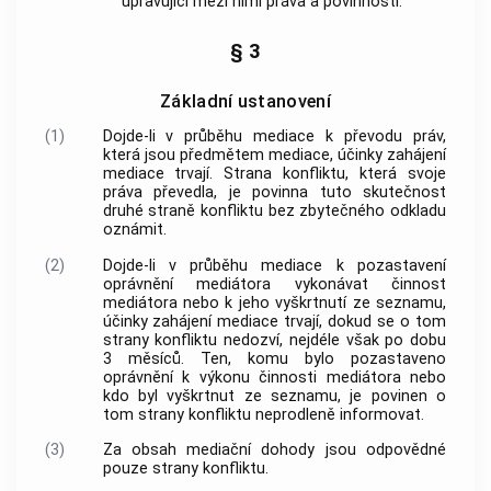
upravující mezi nimi práva a povinnosti.
§ 3
Základní ustanovení
(1)
Dojde-li v průběhu
mediace
k převodu práv,
která jsou předmětem
mediace
, účinky zahájení
mediace
trvají. Strana konfliktu, která svoje
práva převedla, je povinna tuto skutečnost
druhé straně konfliktu bez zbytečného odkladu
oznámit.
(2)
Dojde-li v průběhu
mediace
k pozastavení
oprávnění mediátora vykonávat činnost
mediátora nebo k jeho vyškrtnutí ze
seznamu
,
účinky zahájení
mediace
trvají, dokud se o tom
strany konfliktu nedozví, nejdéle však po dobu
3 měsíců. Ten, komu bylo pozastaveno
oprávnění k výkonu činnosti mediátora nebo
kdo byl vyškrtnut ze
seznamu
, je povinen o
tom strany konfliktu neprodleně informovat.
(3)
Za obsah
mediační dohody
jsou odpovědné
pouze strany konfliktu.