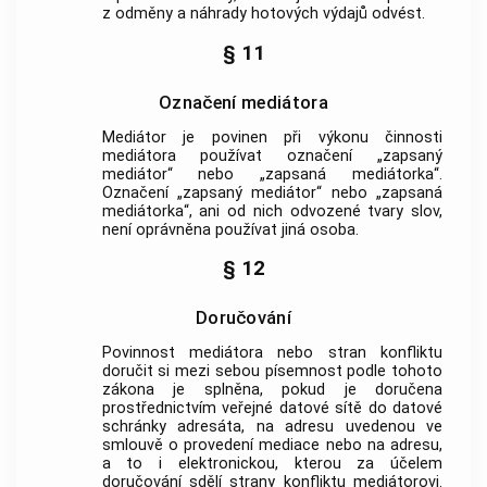
z odměny a náhrady hotových výdajů odvést.
§ 11
Označení mediátora
Mediátor je povinen při výkonu činnosti
mediátora používat označení „zapsaný
mediátor
“ nebo „zapsaná mediátorka“.
Označení „zapsaný
mediátor
“ nebo „zapsaná
mediátorka“, ani od nich odvozené tvary slov,
není oprávněna používat jiná osoba.
§ 12
Doručování
Povinnost mediátora nebo stran konfliktu
doručit si mezi sebou písemnost podle tohoto
zákona je splněna, pokud je doručena
prostřednictvím veřejné datové sítě do datové
schránky adresáta, na adresu uvedenou ve
smlouvě o provedení mediace
nebo na adresu,
a to i elektronickou, kterou za účelem
doručování sdělí strany konfliktu mediátorovi.