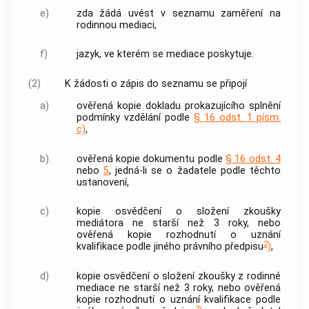
e)
zda žádá uvést v
seznamu
zaměření na
rodinnou mediaci
,
f)
jazyk, ve kterém se
mediace
poskytuje.
(2)
K žádosti o zápis do
seznamu
se připojí
a)
ověřená kopie dokladu prokazujícího splnění
podmínky vzdělání podle
§ 16 odst. 1 písm.
c)
,
b)
ověřená kopie dokumentu podle
§ 16 odst. 4
nebo
5
, jedná-li se o žadatele podle těchto
ustanovení,
c)
kopie osvědčení o složení zkoušky
mediátora ne starší než 3 roky, nebo
ověřená kopie rozhodnutí o uznání
2
kvalifikace podle jiného právního předpisu
)
,
d)
kopie osvědčení o složení zkoušky z
rodinné
mediace
ne starší než 3 roky, nebo ověřená
kopie rozhodnutí o uznání kvalifikace podle
2