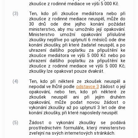
zkoušce z
rodinné mediace
ve výši 5 000 Kč.
(3)
Ten, kdo při zkoušce mediátora nebo při
zkoušce z
rodinné mediace
neuspěl, může do
30 dnů ode dne jejího konání požádat
ministerstvo, aby mu umožnilo její opakování.
Ministerstvo umožní opakování příslušné
zkoušky nejdříve po uplynutí 6 měsíců ode dne
konání zkoušky, při které žadatel neuspěl, a po
uhrazení dalšího poplatku za připuštění ke
zkoušce mediátora ve výši 5 000 Kč nebo po
uhrazení dalšího poplatku za připuštění ke
zkoušce z
rodinné mediace
ve výši 5 000 Kč;
zkoušky lze opakovat pouze dvakrát.
(4)
Ten, kdo při některé ze zkoušek neuspěl a
nepodal ve lhůtě podle
odstavce 3
žádost o její
opakování, nebo ten, kdo při některé ze
zkoušek neuspěl ani při jejím druhém
opakování, může podat novou žádost o
vykonání zkoušky až po uplynutí 3 let ode dne
konání zkoušky, při které naposledy neuspěl.
(5)
Žádost o vykonání zkoušky se podává
prostřednictvím formuláře, který ministerstvo
zveřejní na svých internetových stránkách.