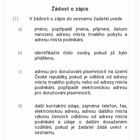
Žádost o zápis
(1)
V žádosti o zápis do
seznamu
žadatel uvede
a)
jméno, popřípadě jména, příjmení, datum
narození, adresu místa trvalého pobytu a
adresu místa podnikání,
b)
identifikační číslo osoby, pokud již bylo
přiděleno,
c)
adresu pro doručování písemností na území
České republiky, pokud je odlišná od adresy
místa trvalého pobytu nebo od adresy místa
podnikání, popřípadě elektronickou adresu
pro doručování písemností,
d)
další kontaktní údaje, zejména telefon, fax,
elektronickou adresu, adresu dalšího místa
výkonu činnosti odlišnou od adresy místa
podnikání a údaje o dalším dosaženém
vzdělání, pokud je žadatel žádá uvést v
seznamu
,