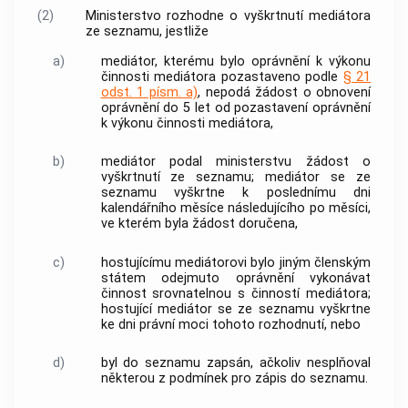
(2)
Ministerstvo rozhodne o vyškrtnutí mediátora
ze
seznamu
, jestliže
a)
mediátor
, kterému bylo oprávnění k výkonu
činnosti mediátora pozastaveno podle
§ 21
odst. 1 písm. a)
, nepodá žádost o obnovení
oprávnění do 5 let od pozastavení oprávnění
k výkonu činnosti mediátora,
b)
mediátor podal ministerstvu žádost o
vyškrtnutí ze
seznamu
; mediátor se ze
seznamu
vyškrtne k poslednímu dni
kalendářního měsíce následujícího po měsíci,
ve kterém byla žádost doručena,
c)
hostujícímu mediátorovi bylo jiným
členským
státem
odejmuto oprávnění vykonávat
činnost srovnatelnou s činností mediátora;
hostující mediátor se ze
seznamu
vyškrtne
ke dni právní moci tohoto rozhodnutí, nebo
d)
byl do
seznamu
zapsán, ačkoliv nesplňoval
některou z podmínek pro zápis do
seznamu
.