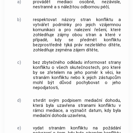
a)
provádět
mediaci
osobně, nezávisle,
nestranně a s náležitou odbornou péčí,
b)
respektovat názory stran konfliktu a
vytvářet podmínky pro jejich vzájemnou
komunikaci a pro nalezení řešení, které
zohledňuje zájmy obou stran a které v
případě, kdy se předmět konfliktu
bezprostředně týká práv nezletilého dítěte,
zohledňuje zejména zájem dítěte,
c)
bez zbytečného odkladu informovat strany
konfliktu o všech skutečnostech, pro které
by se zřetelem na jeho poměr k věci, ke
stranám konfliktu nebo k jejich zástupcům
mohl být důvod pochybovat o jeho
nepodjatosti,
d)
stvrdit svým podpisem
mediační dohodu
,
která byla uzavřena stranami konfliktu v
rámci
mediace
, a vyznačit datum, kdy byla
mediační dohoda
uzavřena,
e)
vydat stranám konfliktu na požádání