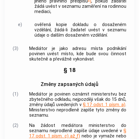
jiného právního předpisu
)
, pokud žadatel
žádá uvést v
seznamu
zaměření na
rodinnou
mediaci
,
e)
ověřená kopie dokladu o dosaženém
vzdělání, žádá-li žadatel uvést v
seznamu
údaje o dalším dosaženém vzdělání.
(3)
Mediátor
je jako adresu místa podnikání
povinen uvést místo, kde bude svou činnost
skutečně a převážně vykonávat.
§ 18
Změny zapsaných údajů
(1)
Mediátor
je povinen oznámit ministerstvu bez
zbytečného odkladu, nejpozději však do 15 dnů,
změny údajů uvedených v
§ 17 odst. 1 písm. a)
.
Ministerstvo neprodleně zapíše tyto změny do
seznamu
.
(2)
Na žádost mediátora ministerstvo do
seznamu
neprodleně zapíše údaje uvedené v
§
17 odst. 1 písm. c) až f)
nebo je vymaže nebo