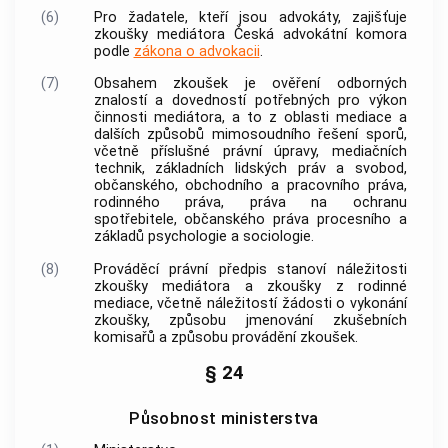
(6)
Pro žadatele, kteří jsou
advokáty
, zajišťuje
zkoušky mediátora Česká advokátní komora
podle
zákona o advokacii
.
(7)
Obsahem zkoušek je ověření odborných
znalostí a dovedností potřebných pro výkon
činnosti mediátora, a to z oblasti
mediace
a
dalších způsobů mimosoudního řešení sporů,
včetně příslušné právní úpravy, mediačních
technik, základních lidských práv a svobod,
občanského, obchodního a pracovního práva,
rodinného práva, práva na ochranu
spotřebitele
, občanského práva procesního a
základů psychologie a sociologie.
(8)
Prováděcí právní předpis stanoví náležitosti
zkoušky mediátora a zkoušky z
rodinné
mediace
, včetně náležitostí žádosti o vykonání
zkoušky, způsobu jmenování zkušebních
komisařů a způsobu provádění zkoušek.
§ 24
Působnost ministerstva