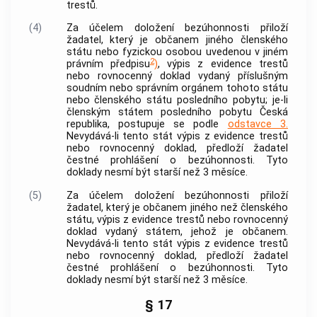
trestů.
(4)
Za účelem doložení
bezúhonnosti
přiloží
žadatel, který je občanem jiného
členského
státu
nebo fyzickou osobou uvedenou v jiném
2
právním předpisu
)
, výpis z evidence trestů
nebo rovnocenný doklad vydaný příslušným
soudním nebo správním orgánem tohoto státu
nebo
členského státu
posledního pobytu; je-li
členským státem
posledního pobytu Česká
republika, postupuje se podle
odstavce 3.
Nevydává-li tento stát výpis z evidence trestů
nebo rovnocenný doklad, předloží žadatel
čestné prohlášení o
bezúhonnosti
. Tyto
doklady nesmí být starší než 3 měsíce.
(5)
Za účelem doložení
bezúhonnosti
přiloží
žadatel, který je občanem jiného než
členského
státu
, výpis z evidence trestů nebo rovnocenný
doklad vydaný státem, jehož je občanem.
Nevydává-li tento stát výpis z evidence trestů
nebo rovnocenný doklad, předloží žadatel
čestné prohlášení o
bezúhonnosti
. Tyto
doklady nesmí být starší než 3 měsíce.
§ 17