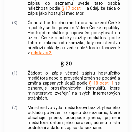
zápisu do
seznamu
uvede tato osoba
náležitosti podle
§ 17 odst. 1
a údaj, že žádá o
zápis jako hostující
mediátor
.
(3)
Činnost hostujícího mediátora na území České
republiky se řídí právním řádem České republiky.
Hostující
mediátor
je oprávněn poskytovat na
území České republiky služby mediátora podle
tohoto zákona od okamžiku, kdy ministerstvu
předloží doklady a uvede náležitosti stanovené
v
odstavci 2.
§ 20
(1)
Žádost o zápis včetně zápisu hostujícího
mediátora nebo o provedení změn se podává a
změna zapsaných údajů podle
§ 18 odst. 1
se
oznamuje prostřednictvím formulářů, které
ministerstvo zveřejní na svých internetových
stránkách.
(2)
Ministerstvo vydá mediátorovi bez zbytečného
odkladu potvrzení o zápisu do
seznamu
, které
obsahuje jméno, popřípadě jména, příjmení
mediátora, datum jeho narození, adresu místa
podnikání a datum zápisu do
seznamu
.