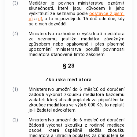
(3)
Mediátor
je povinen ministerstvu oznámit
skutečnosti, které jsou důvodem k jeho
vyškrtnutí ze
seznamu
podle
odstavce 2 písm.
c)
a
d)
, a to nejpozději do 15 dnů ode dne, kdy
se o nich dozvěděl.
(4)
Ministerstvo rozhodne o vyškrtnutí mediátora
ze
seznamu
, jestliže mediátor závažným
způsobem nebo opakovaně i přes písemné
upozornění ministerstva porušil povinnosti
mediátora stanovené tímto zákonem.
§ 23
Zkouška mediátora
(1)
Ministerstvo umožní do 6 měsíců od doručení
žádosti vykonat zkoušku mediátora každému
žadateli, který uhradí poplatek za připuštění ke
zkoušce mediátora ve výši 5 000 Kč; to neplatí,
je-li žadatel
advokátem
.
(2)
Ministerstvo umožní do 6 měsíců od doručení
žádosti vykonat zkoušku z
rodinné mediace
osobě, která úspěšně složila zkoušku
mediátora a uhradila poplatek za připuštění ke