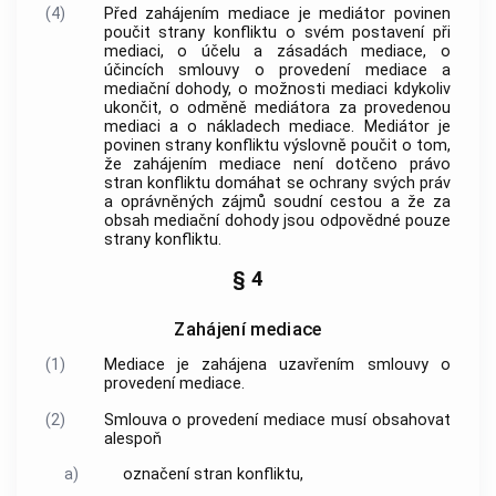
(4)
Před zahájením
mediace
je
mediátor
povinen
poučit strany konfliktu o svém postavení při
mediaci
, o účelu a zásadách
mediace
, o
účincích
smlouvy o provedení mediace
a
mediační dohody
, o možnosti
mediaci
kdykoliv
ukončit, o odměně mediátora za provedenou
mediaci
a o nákladech
mediace
.
Mediátor
je
povinen strany konfliktu výslovně poučit o tom,
že zahájením
mediace
není dotčeno právo
stran konfliktu domáhat se ochrany svých práv
a oprávněných zájmů soudní cestou a že za
obsah
mediační dohody
jsou odpovědné pouze
strany konfliktu.
§ 4
Zahájení mediace
(1)
Mediace
je zahájena uzavřením
smlouvy o
provedení mediace
.
(2)
Smlouva o provedení mediace
musí obsahovat
alespoň
a)
označení stran konfliktu,