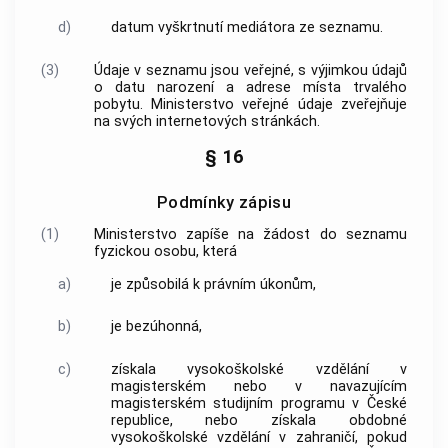
d)
datum vyškrtnutí mediátora ze
seznamu
.
(3)
Údaje v
seznamu
jsou veřejné, s výjimkou údajů
o datu narození a adrese místa trvalého
pobytu. Ministerstvo veřejné údaje zveřejňuje
na svých internetových stránkách.
§ 16
Podmínky zápisu
(1)
Ministerstvo zapíše na žádost do
seznamu
fyzickou osobu, která
a)
je způsobilá k právním úkonům,
b)
je bezúhonná,
c)
získala vysokoškolské vzdělání v
magisterském nebo v navazujícím
magisterském studijním programu v České
republice, nebo získala obdobné
vysokoškolské vzdělání v zahraničí, pokud