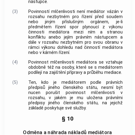
nástupce.
(3)
Povinností mlčenlivosti není
mediátor
vázán v
rozsahu nezbytném pro řízení před soudem
nebo jiným příslušným orgánem, je-li
předmětem řízení spor plynoucí z výkonu
činnosti mediátora mezi ním a stranou
konfliktu anebo jejím právním nástupcem a
dále v rozsahu nezbytném pro svou obranu v
rámci výkonu dohledu nad činností mediátora
nebo v kárném řízení.
(4)
Povinnost mlčenlivosti mediátora se vztahuje
obdobně též na osoby, které se s
mediátorem
podílejí na zajištění přípravy a průběhu
mediace
.
(5)
Ten, kdo je
mediátorem
podle právních
předpisů jiného
členského státu
, nesmí být
nucen porušit povinnost mlčenlivosti v
rozsahu, v jakém je mu uložena právními
předpisy jiného
členského státu
, na jejichž
základě poskytuje své služby.
§ 10
Odměna a náhrada nákladů mediátora