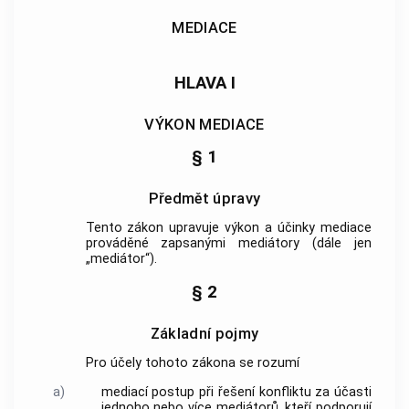
MEDIACE
HLAVA I
VÝKON MEDIACE
§ 1
Předmět úpravy
Tento zákon upravuje výkon a účinky
mediace
prováděné zapsanými
mediátory
(dále jen
„
mediátor
“).
§ 2
Základní pojmy
Pro účely tohoto zákona se rozumí
a)
mediací
postup při řešení konfliktu za účasti
jednoho nebo více mediátorů, kteří podporují