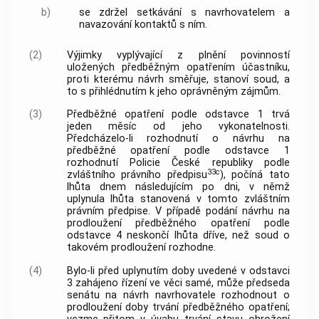
b)
se zdržel setkávání s navrhovatelem a
navazování kontaktů s ním.
(2)
Výjimky vyplývající z plnění povinností
uložených předběžným opatřením účastníku,
proti kterému návrh směřuje, stanoví soud, a
to s přihlédnutím k jeho oprávněným zájmům.
(3)
Předběžné opatření podle odstavce 1 trvá
jeden měsíc od jeho vykonatelnosti.
Předcházelo-li rozhodnutí o návrhu na
předběžné opatření podle odstavce 1
rozhodnutí Policie České republiky podle
33c
zvláštního právního předpisu
), počíná tato
lhůta dnem následujícím po dni, v němž
uplynula lhůta stanovená v tomto zvláštním
právním předpise. V případě podání návrhu na
prodloužení předběžného opatření podle
odstavce 4 neskončí lhůta dříve, než soud o
takovém prodloužení rozhodne.
(4)
Bylo-li před uplynutím doby uvedené v odstavci
3 zahájeno řízení ve věci samé, může předseda
senátu na návrh navrhovatele rozhodnout o
prodloužení doby trvání předběžného opatření;