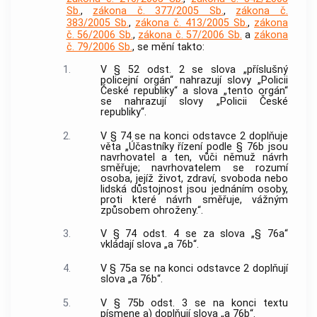
Sb.
,
zákona č. 377/2005 Sb.
,
zákona č.
383/2005 Sb.
,
zákona č. 413/2005 Sb.
,
zákona
č. 56/2006 Sb.
,
zákona č. 57/2006 Sb.
a
zákona
č. 79/2006 Sb.
, se mění takto:
1.
V § 52 odst. 2 se slova „příslušný
policejní orgán“ nahrazují slovy „Policii
České republiky“ a slova „tento orgán“
se nahrazují slovy „Policii České
republiky“.
2.
V § 74 se na konci odstavce 2 doplňuje
věta „Účastníky řízení podle § 76b jsou
navrhovatel a ten, vůči němuž návrh
směřuje; navrhovatelem se rozumí
osoba, jejíž život, zdraví, svoboda nebo
lidská důstojnost jsou jednáním osoby,
proti které návrh směřuje, vážným
způsobem ohroženy.“.
3.
V § 74 odst. 4 se za slova „§ 76a“
vkládají slova „a 76b“.
4.
V § 75a se na konci odstavce 2 doplňují
slova „a 76b“.
5.
V § 75b odst. 3 se na konci textu
písmene a) doplňují slova „a 76b“.