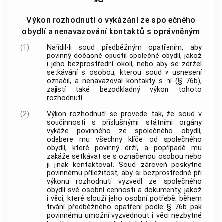
Výkon rozhodnutí o vykázání ze společného
obydlí a nenavazování kontaktů s oprávněným
(1)
Nařídil-li soud předběžným opatřením, aby
povinný dočasně opustil společné obydlí, jakož
i jeho bezprostřední okolí, nebo aby se zdržel
setkávání s osobou, kterou soud v usnesení
označil, a nenavazoval kontakty s ní (§ 76b),
zajistí také bezodkladný výkon tohoto
rozhodnutí.
(2)
Výkon rozhodnutí se provede tak, že soud v
součinnosti s příslušnými státními orgány
vykáže povinného ze společného obydlí,
odebere mu všechny klíče od společného
obydlí, které povinný drží, a popřípadě mu
zakáže setkávat se s označenou osobou nebo
ji jinak kontaktovat. Soud zároveň poskytne
povinnému příležitost, aby si bezprostředně při
výkonu rozhodnutí vyzvedl ze společného
obydlí své osobní cennosti a dokumenty, jakož
i věci, které slouží jeho osobní potřebě; během
trvání předběžného opatření podle § 76b pak
povinnému umožní vyzvednout i věci nezbytné