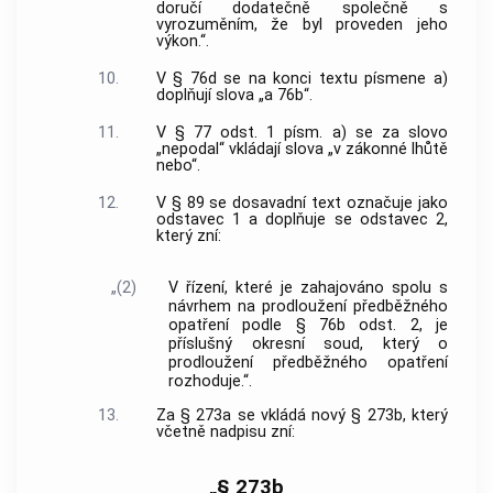
doručí dodatečně společně s
vyrozuměním, že byl proveden jeho
výkon.“.
10.
V § 76d se na konci textu písmene a)
doplňují slova „a 76b“.
11.
V § 77 odst. 1 písm. a) se za slovo
„nepodal“ vkládají slova „v zákonné lhůtě
nebo“.
12.
V § 89 se dosavadní text označuje jako
odstavec 1 a doplňuje se odstavec 2,
který zní:
„(2)
V řízení, které je zahajováno spolu s
návrhem na prodloužení předběžného
opatření podle § 76b odst. 2, je
příslušný okresní soud, který o
prodloužení předběžného opatření
rozhoduje.“.
13.
Za § 273a se vkládá nový § 273b, který
včetně nadpisu zní:
„§ 273b