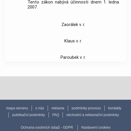
Tento zákon nabývá účinnosti dnem 1. ledna
2007.
Zaorálek v. r.
Klaus v. r.
Paroubek v. r.
mapa serveru
o nás
reklama
podmínky provozu
kontakty
publikační podmínky
FAQ
obchodní a reklamační podmínky
Ochrana osobních údajů - GDPR
Nastavení cookies