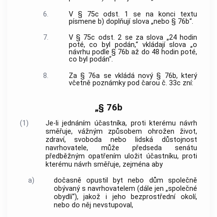
6.
V § 75c odst. 1 se na konci textu
písmene b) doplňují slova „nebo § 76b“.
7.
V § 75c odst. 2 se za slova „24 hodin
poté, co byl podán,“ vkládají slova „o
návrhu podle § 76b až do 48 hodin poté,
co byl podán“.
8.
Za § 76a se vkládá nový § 76b, který
včetně poznámky pod čarou č. 33c zní:
„§ 76b
(1)
Je-li jednáním účastníka, proti kterému návrh
směřuje, vážným způsobem ohrožen život,
zdraví, svoboda nebo lidská důstojnost
navrhovatele, může předseda senátu
předběžným opatřením uložit účastníku, proti
kterému návrh směřuje, zejména aby
a)
dočasně opustil byt nebo dům společně
obývaný s navrhovatelem (dále jen „společné
obydlí“), jakož i jeho bezprostřední okolí,
nebo do něj nevstupoval,