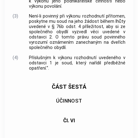
k výkonu jeho podnikatelské činnosti nebo
výkonu povolání.
(3)
Není-li povinný při výkonu rozhodnutí přítomen,
poskytne mu soud na jeho žádost během lhůty
uvedené v § 76b odst. 4 příležitost, aby si ze
společného obydlí vyzvedl věci uvedené v
odstavci 2. O tomto právu soud povinného
vyrozumí oznámením zanechaným na dveřích
společného obydlí.
(4)
Příslušným k výkonu rozhodnutí uvedeného v
odstavci 1 je soud, který nařídil předběžné
opatření.“.
ČÁST ŠESTÁ
ÚČINNOST
Čl. VI