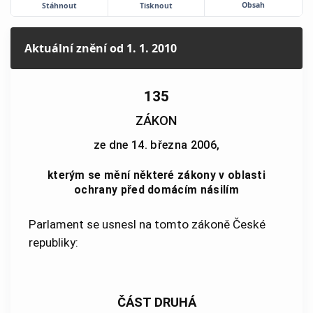
Obsah
Stáhnout
Tisknout
Aktuální znění
od 1. 1. 2010
135
ZÁKON
ze dne 14. března 2006,
kterým se mění některé zákony v oblasti
ochrany před domácím násilím
Parlament se usnesl na tomto zákoně České
republiky:
ČÁST DRUHÁ