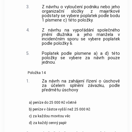
3.
Z návrhu o vyloučení podniku nebo jeho
organizační složky z majetkové
podstaty se vybere poplatek podle bodu
1 písmene c) této položky.
4.
Z návrhu na vypořádání společného
jmění dlužníka a jeho manžela v
incidenčním sporu se vybere poplatek
podle položky 6.
5.
Poplatek podle písmene a) a d) této
položky se vybere za návrh pouze
jednou.
Položka 14
1.
Za návrh na zahájení řízení o úschově
za účelem splnění závazku, podle
předmětu úschovy
a) peníze do 25 000 Kč včetně
b) peníze v částce vyšší než 25 000 Kč
c) za každou movitou věc
d) za každý cenný papír