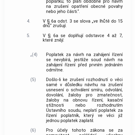
poplatku; to platí obdobně pro návrh
na zrušení opatření obecné povahy
nebo jeho části.“.
4.
V § 6a odst. 3 se slova „ve lhůtě do 15
dnů“ zrušují.
5.
V § 6a se doplňují odstavce 4 až 7,
které znějí:
„(4)
Poplatek za návrh na zahájení řízení
se nevybírá, jestliže soud návrh na
zahájení řízení před prvním jednáním
odmítne.
(5)
Došlo-li ke zrušení rozhodnutí o věci
samé v důsledku návrhu na zrušení
usnesení o schválení smíru, odvolání,
dovolání, žaloby pro zmatečnost,
žaloby na obnovu řízení, kasační
stížnosti nebo rozhodnutím
Ústavního soudu, neplatí poplatek za
řízení poplatník, který ve věci již
jednou poplatek zaplatil.
(6)
Pro účely tohoto zákona se za