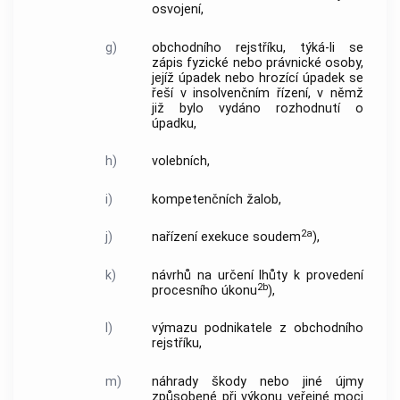
osvojení,
g)
obchodního rejstříku, týká-li se
zápis fyzické nebo právnické osoby,
jejíž úpadek nebo hrozící úpadek se
řeší v insolvenčním řízení, v němž
již bylo vydáno rozhodnutí o
úpadku,
h)
volebních,
i)
kompetenčních žalob,
2a
j)
nařízení exekuce soudem
),
k)
návrhů na určení lhůty k provedení
2b
procesního úkonu
),
l)
výmazu podnikatele z obchodního
rejstříku,
m)
náhrady škody nebo jiné újmy
způsobené při výkonu veřejné moci