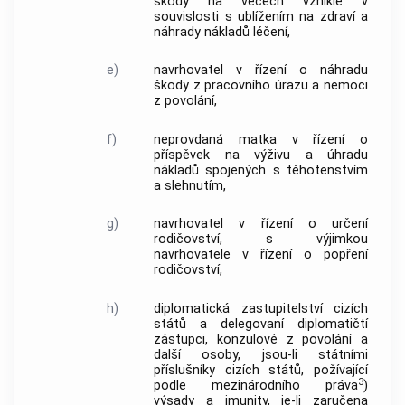
škody na věcech vzniklé v
souvislosti s ublížením na zdraví a
náhrady nákladů léčení,
e)
navrhovatel v řízení o náhradu
škody z pracovního úrazu a nemoci
z povolání,
f)
neprovdaná matka v řízení o
příspěvek na výživu a úhradu
nákladů spojených s těhotenstvím
a slehnutím,
g)
navrhovatel v řízení o určení
rodičovství, s výjimkou
navrhovatele v řízení o popření
rodičovství,
h)
diplomatická zastupitelství cizích
států a delegovaní diplomatičtí
zástupci, konzulové z povolání a
další osoby, jsou-li státními
příslušníky cizích států, požívající
3
podle mezinárodního práva
)
výsady a imunity, je-li zaručena