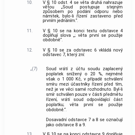
10.
V § 10 odst. 4 se věta druhá nahrazuje
větou „Soud postupuje stejným
způsobem po podání odporu nebo
námitek, bylo-li řízení zastaveno před
prvním jednáním.“.
11.
V § 10 se na konci textu odstavce 4
doplňují slova „; věta první se použije
obdobně“.
12.
V § 10 se za odstavec 6 vkládá nový
odstavec 7, který zní:
„(7)
Soud vrátí z účtu soudu zaplacený
poplatek snížený o 20 %, nejméně
však o 1 000 Kč, v případě schválení
smíru mezi účastníky řízení před tím,
než je ve věci samé rozhodnuto. Byl-li
smír schválen pouze v části předmětu
řízení, vrátí soud odpovídající část
poplatku; věta první se použije
obdobně.“.
Dosavadní odstavce 7 a 8 se označují
jako odstavce 8 a 9.
13.
V § 10 se na konci odstavce 9 doplňuje