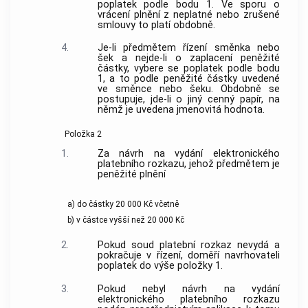
poplatek podle bodu 1. Ve sporu o
vrácení plnění z neplatné nebo zrušené
smlouvy to platí obdobně.
4.
Je-li předmětem řízení směnka nebo
šek a nejde-li o zaplacení peněžité
částky, vybere se poplatek podle bodu
1, a to podle peněžité částky uvedené
ve směnce nebo šeku. Obdobně se
postupuje, jde-li o jiný cenný papír, na
němž je uvedena jmenovitá hodnota.
Položka 2
1.
Za návrh na vydání elektronického
platebního rozkazu, jehož předmětem je
peněžité plnění
a) do částky 20 000 Kč včetně
b) v částce vyšší než 20 000 Kč
2.
Pokud soud platební rozkaz nevydá a
pokračuje v řízení, doměří navrhovateli
poplatek do výše položky 1.
3.
Pokud nebyl návrh na vydání
elektronického platebního rozkazu