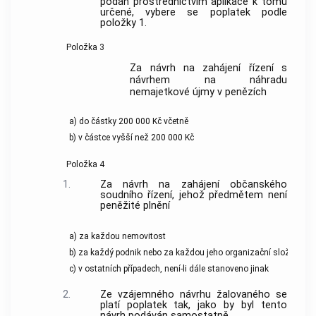
podán prostřednictvím aplikace k tomu
určené, vybere se poplatek podle
položky 1.
Položka 3
Za návrh na zahájení řízení s
návrhem na náhradu
nemajetkové újmy v penězích
a) do částky 200 000 Kč včetně
b) v částce vyšší než 200 000 Kč
Položka 4
1.
Za návrh na zahájení občanského
soudního řízení, jehož předmětem není
peněžité plnění
a) za každou nemovitost
b) za každý podnik nebo za každou jeho organizační složku
c) v ostatních případech, není-li dále stanoveno jinak
2.
Ze vzájemného návrhu žalovaného se
platí poplatek tak, jako by byl tento
návrh podáván samostatně.