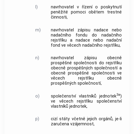
l)
navrhovatel v řízení o poskytnutí
peněžité pomoci obětem trestné
činnosti,
m)
navrhovatel zápisu nadace nebo
nadačního fondu do nadačního
rejstříku a nadace nebo nadační
fond ve věcech nadačního rejstříku,
n)
navrhovatel zápisu obecně
prospěšné společnosti do rejstříku
obecně prospěšných společností a
obecně prospěšné společnosti ve
věcech rejstříku obecně
prospěšných společností,
3a
o)
společenství vlastníků jednotek
)
ve věcech rejstříku společenství
vlastníků jednotek,
p)
cizí státy včetně jejich orgánů, je-li
zaručena vzájemnost,