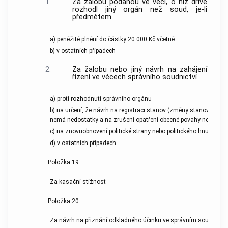
1.
Za žalobu podanou ve věci, o níž dříve
rozhodl jiný orgán než soud, je-li
předmětem
a) peněžité plnění do částky 20 000 Kč včetně
b) v ostatních případech
2.
Za žalobu nebo jiný návrh na zahájení
řízení ve věcech správního soudnictví
a) proti rozhodnutí správního orgánu
b) na určení, že návrh na registraci stanov (změny stanov) politi
nemá nedostatky a na zrušení opatření obecné povahy nebo jeho
c) na znovuobnovení politické strany nebo politického hnutí
d) v ostatních případech
Položka 19
Za kasační stížnost
Položka 20
Za návrh na přiznání odkladného účinku ve správním soudnictví