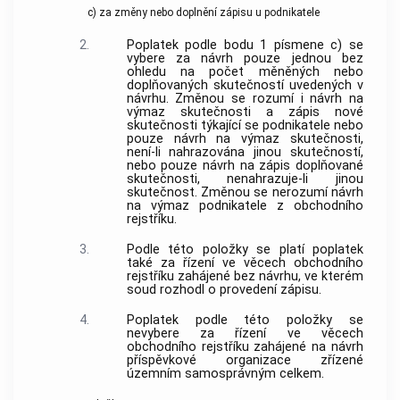
c) za změny nebo doplnění zápisu u podnikatele
2.
Poplatek podle bodu 1 písmene c) se
vybere za návrh pouze jednou bez
ohledu na počet měněných nebo
doplňovaných skutečností uvedených v
návrhu. Změnou se rozumí i návrh na
výmaz skutečnosti a zápis nové
skutečnosti týkající se podnikatele nebo
pouze návrh na výmaz skutečnosti,
není-li nahrazována jinou skutečností,
nebo pouze návrh na zápis doplňované
skutečnosti, nenahrazuje-li jinou
skutečnost. Změnou se nerozumí návrh
na výmaz podnikatele z obchodního
rejstříku.
3.
Podle této položky se platí poplatek
také za řízení ve věcech obchodního
rejstříku zahájené bez návrhu, ve kterém
soud rozhodl o provedení zápisu.
4.
Poplatek podle této položky se
nevybere za řízení ve věcech
obchodního rejstříku zahájené na návrh
příspěvkové organizace zřízené
územním samosprávným celkem.