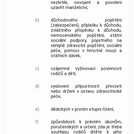
nezletilé, osvojení a povolení
uzavřít manželství,
b)
důchodového pojištění
(zabezpečení), příplatku k důchodu,
zvláštního příspěvku k důchodu,
nemocenského pojištění, státní
sociální podpory, pojistného na
veřejné zdravotní pojištění, sociální
péče, pomoci v hmotné nouzi a
státních dávek,
c)
vzájemné vyživovací povinnosti
rodičů a dětí,
d)
vyslovení přípustnosti převzetí
nebo držení v ústavu zdravotnické
péče,
e)
dědických v prvním stupni řízení,
f)
způsobilosti k právním úkonům,
poručenských a určení, zda je třeba
souhlasu rodičů dítěte k jeho