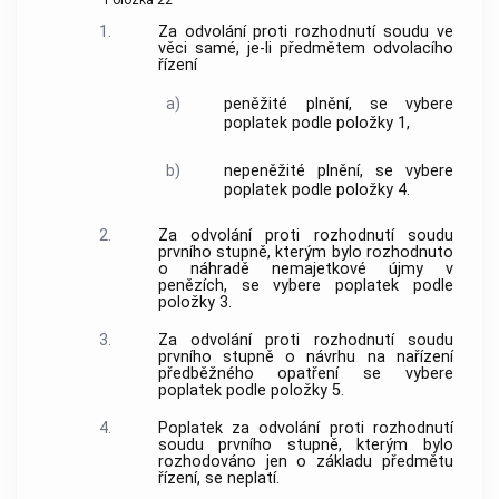
Položka 22
1.
Za odvolání proti rozhodnutí soudu ve
věci samé, je-li předmětem odvolacího
řízení
a)
peněžité plnění, se vybere
poplatek podle položky 1,
b)
nepeněžité plnění, se vybere
poplatek podle položky 4.
2.
Za odvolání proti rozhodnutí soudu
prvního stupně, kterým bylo rozhodnuto
o náhradě nemajetkové újmy v
penězích, se vybere poplatek podle
položky 3.
3.
Za odvolání proti rozhodnutí soudu
prvního stupně o návrhu na nařízení
předběžného opatření se vybere
poplatek podle položky 5.
4.
Poplatek za odvolání proti rozhodnutí
soudu prvního stupně, kterým bylo
rozhodováno jen o základu předmětu
řízení, se neplatí.