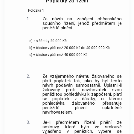
Poplatky za řízení
Položka 1
1.
Za návrh na zahájení občanského
soudního řízení, jehož předmětem je
peněžité plnění
a) do částky 20 000 Kč
b) v částce vyšší než 20 000 Kč do 40 000 000 Kč
c) v částce vyšší než 40 000 000 Kč
2.
Ze vzájemného návrhu žalovaného se
platí poplatek tak, jako by byl tento
návrh podáván samostatně. Uplatnil-li
žalovaný proti navrhovateli svou
peněžitou pohledávku k započtení, platí
se poplatek z částky, o kterou
pohledávka žalovaného přesahuje
peněžité plnění uplatněné
navrhovatelem.
3.
Je-li předmětem řízení plnění ze
smlouvy, které bylo ve smlouvě
vyjádřeno v penězích, vybere se