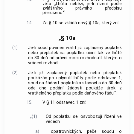
věta „Lhůta neběží, je-li řízení podle
zvláštního právního předpisu
přerušeno.“.
14.
Za § 10 se vkládá nový § 10a, který zní:
„§ 10a
(1)
Je-li soud povinen vrátit již zaplacený poplatek
nebo přeplatek na poplatku, učiní tak ve lhůtě
do 30 dnů od právní moci rozhodnutí, kterým o
vrácení rozhodl.
(2)
Je-li již zaplacený poplatek nebo přeplatek
poukázán po uplynutí lhůty podle odstavce 1,
soud na žádost poplatníka stanoví a do 30 dnů
ode dne podání žádosti poukáže úrok z
vratitelného přeplatku podle daňového řádu.“.
15.
V § 11 odstavec 1 zní:
„(1)
Od poplatku se osvobozují řízení ve
věcech
a)
opatrovnických, péče soudu o