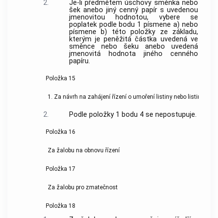
2.
Je-li předmětem úschovy směnka nebo
šek anebo jiný cenný papír s uvedenou
jmenovitou hodnotou, vybere se
poplatek podle bodu 1 písmene a) nebo
písmene b) této položky ze základu,
kterým je peněžitá částka uvedená ve
směnce nebo šeku anebo uvedená
jmenovitá hodnota jiného cenného
papíru.
Položka 15
1. Za návrh na zahájení řízení o umoření listiny nebo listin
2.
Podle položky 1 bodu 4 se nepostupuje.
Položka 16
Za žalobu na obnovu řízení
Položka 17
Za žalobu pro zmatečnost
Položka 18