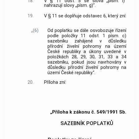
18.
V § 11 odst. 5 se slova „písm. i)“
nahrazují slovy „písm. g)“.
19.
V § 11 se doplňuje odstavec 6, který zní:
„(6)
Od poplatku se dále osvobozuje řízení
podle položky 11 odst. 1 písm. c)
sazebníku zahájené v důsledku
přírodní živelní pohromy na území
České republiky a úkony uvedené v
položkách 28, 29, 30, 31, 33 a 34
sazebníku, pokud jsou navrhovány v
důsledku přírodní živelní pohromy na
území České republiky.“.
20.
Příloha zní:
„Příloha k zákonu č. 549/1991 Sb.
SAZEBNÍK POPLATKŮ