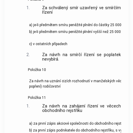
1.
Za schválený smír uzavřený ve smírčím
řízení
a) je-li předmětem smíru peněžité plnění do částky 25 000 Kč vče
b) je-li předmětem smíru peněžité plnění vyšší než 25 000 Kč
c) v ostatních případech
2.
Za návrh na smírčí řízení se poplatek
nevybírá.
Položka 10
Za návrh na uznání cizích rozhodnutí v manželských věcech a ve
popření) rodičovství
Položka 11
1.
Za návrh na zahájení řízení ve věcech
obchodního rejstříku
a) za první zápis akciové společnosti do obchodního rejstříku
b) za první zápis podnikatele do obchodního rejstříku, s výjimko