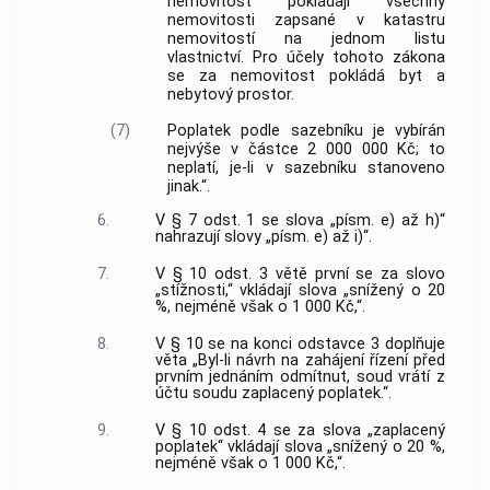
nemovitost pokládají všechny
nemovitosti zapsané v katastru
nemovitostí na jednom listu
vlastnictví. Pro účely tohoto zákona
se za nemovitost pokládá byt a
nebytový prostor.
(7)
Poplatek podle sazebníku je vybírán
nejvýše v částce 2 000 000 Kč; to
neplatí, je-li v sazebníku stanoveno
jinak.“.
6.
V § 7 odst. 1 se slova „písm. e) až h)“
nahrazují slovy „písm. e) až i)“.
7.
V § 10 odst. 3 větě první se za slovo
„stížnosti,“ vkládají slova „snížený o 20
%, nejméně však o 1 000 Kč,“.
8.
V § 10 se na konci odstavce 3 doplňuje
věta „Byl-li návrh na zahájení řízení před
prvním jednáním odmítnut, soud vrátí z
účtu soudu zaplacený poplatek.“.
9.
V § 10 odst. 4 se za slova „zaplacený
poplatek“ vkládají slova „snížený o 20 %,
nejméně však o 1 000 Kč,“.