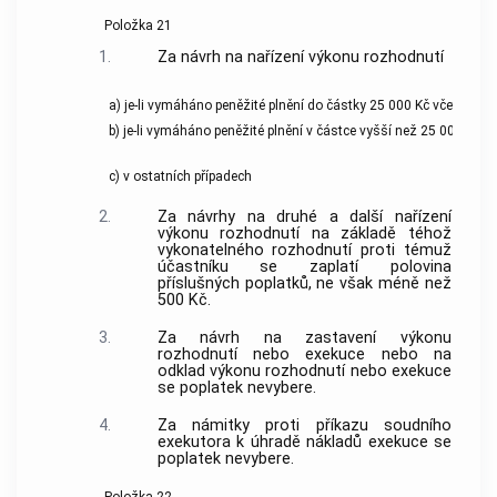
Položka 21
1.
Za návrh na nařízení výkonu rozhodnutí
a) je-li vymáháno peněžité plnění do částky 25 000 Kč včetně
b) je-li vymáháno peněžité plnění v částce vyšší než 25 000 Kč
c) v ostatních případech
2.
Za návrhy na druhé a další nařízení
výkonu rozhodnutí na základě téhož
vykonatelného rozhodnutí proti témuž
účastníku se zaplatí polovina
příslušných poplatků, ne však méně než
500 Kč.
3.
Za návrh na zastavení výkonu
rozhodnutí nebo exekuce nebo na
odklad výkonu rozhodnutí nebo exekuce
se poplatek nevybere.
4.
Za námitky proti příkazu soudního
exekutora k úhradě nákladů exekuce se
poplatek nevybere.