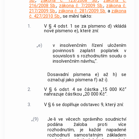
Sb.
,
zákona č. 123/2008 Sb.
,
zákona č.
216/2008 Sb.
,
zákona č. 7/2009 Sb.
,
zákona č.
217/2009 Sb.
,
zákona č. 281/2009 Sb.
a
zákona
č. 427/2010 Sb.
, se mění takto:
1.
V § 4 odst. 1 se za písmeno d) vkládá
nové písmeno e), které zní:
„e)
v insolvenčním řízení uložením
povinnosti zaplatit poplatek v
souvislosti s rozhodnutím soudu o
insolvenčním návrhu,“.
Dosavadní písmena e) až h) se
označují jako písmena f) až i).
2.
V § 6 odst. 4 se částka „15 000 Kč“
nahrazuje částkou „20 000 Kč“.
3.
V § 6 se doplňuje odstavec 9, který zní:
„(9)
Je-li ve věcech správního soudnictví
podána žaloba proti více
rozhodnutím, je každé napadené
rozhodnutí samostatným základem