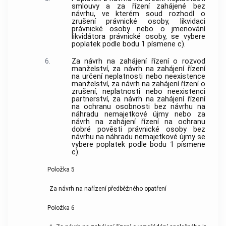
smlouvy a za řízení zahájené bez
návrhu, ve kterém soud rozhodl o
zrušení právnické osoby, likvidaci
právnické osoby nebo o jmenování
likvidátora právnické osoby, se vybere
poplatek podle bodu 1 písmene c).
6.
Za návrh na zahájení řízení o rozvod
manželství, za návrh na zahájení řízení
na určení neplatnosti nebo neexistence
manželství, za návrh na zahájení řízení o
zrušení, neplatnosti nebo neexistenci
partnerství, za návrh na zahájení řízení
na ochranu osobnosti bez návrhu na
náhradu nemajetkové újmy nebo za
návrh na zahájení řízení na ochranu
dobré pověsti právnické osoby bez
návrhu na náhradu nemajetkové újmy se
vybere poplatek podle bodu 1 písmene
c).
Položka 5
Za návrh na nařízení předběžného opatření
Položka 6