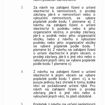
3.
Za návrh na zahájení řízení o určení
vlastnictví k nemovitosti, o prodeji
zástavy, jde-li o nemovitost nebo o
vyloučení nemovitosti, se vybere
poplatek podle bodu 1 písmene a). Z
návrhu na zahájení řízení o určení
vlastnictví k podniku nebo k jeho
organizační složce, o prodeji zástavy,
jde-li o podnik nebo jeho organizační
složku, nebo z návrhu o vyloučení
podniku nebo jeho organizační složky
se vybere poplatek podle bodu 1
písmene b). Z návrhu na zahájení řízení
o určení vlastnictví k jiným věcem, o
prodeji zástavy, jde-li o jiné věci nebo o
vyloučení jiných věcí, se vybere poplatek
podle bodu 1 písmene c).
4.
Z návrhu na zahájení řízení o určení
vlastnictví k jiným věcem se vybere
poplatek podle bodu 1 písm. c), a to
pouze jednou, bez zřetele k tomu, kolika
věcí se požadované určení týká. Pro
návrh na zahájení řízení o prodeji
zástavy, jde-li o jiné věci nebo o
vyloučení jiných věcí, to platí obdobně.
5.
Poplatek z návrhu na určení neplatnosti