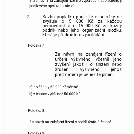
1. Za návrh na zahájení řízení o vypořádání společného jmění m
podílového spoluvlastnictví
2.
Sazba poplatku podle této položky se
zvyšuje o 5 000 Kč za každou
nemovitost a o 15 000 Kč za každý
podnik nebo jeho organizační složku,
která je předmětem vypořádání.
Položka 7
Za návrh na zahájení řízení o
určení výživného, včetně jeho
zvýšení, jakož i o snížení nebo
zrušení výživného, jehož
předmětem je peněžité plnění
a) do částky 50 000 Kč včetně
b) v částce vyšší než 50 000 Kč
Položka 8
Za návrh na zahájení řízení o poddlužnické žalobě
Položka 9