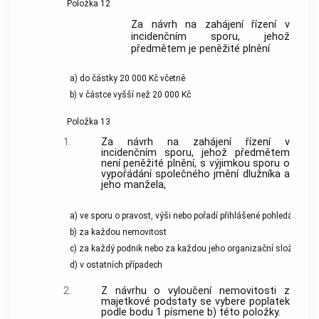
Položka 12
Za návrh na zahájení řízení v
incidenčním sporu, jehož
předmětem je peněžité plnění
a) do částky 20 000 Kč včetně
b) v částce vyšší než 20 000 Kč
Položka 13
1.
Za návrh na zahájení řízení v
incidenčním sporu, jehož předmětem
není peněžité plnění, s výjimkou sporu o
vypořádání společného jmění dlužníka a
jeho manžela,
a) ve sporu o pravost, výši nebo pořadí přihlášené pohledávky
b) za každou nemovitost
c) za každý podnik nebo za každou jeho organizační složku
d) v ostatních případech
2.
Z návrhu o vyloučení nemovitosti z
majetkové podstaty se vybere poplatek
podle bodu 1 písmene b) této položky.