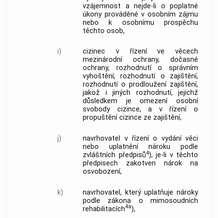
vzájemnost a nejde-li o poplatné
úkony prováděné v osobním zájmu
nebo k osobnímu prospěchu
těchto osob,
i)
cizinec v řízení ve věcech
mezinárodní ochrany, dočasné
ochrany, rozhodnutí o správním
vyhoštění, rozhodnutí o zajištění,
rozhodnutí o prodloužení zajištění,
jakož i jiných rozhodnutí, jejichž
důsledkem je omezení osobní
svobody cizince, a v řízení o
propuštění cizince ze zajištění,
j)
navrhovatel v řízení o vydání věci
nebo uplatnění nároku podle
4
zvláštních předpisů
), je-li v těchto
předpisech zakotven nárok na
osvobození,
k)
navrhovatel, který uplatňuje nároky
podle zákona o mimosoudních
4a
rehabilitacích
),