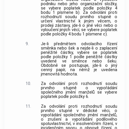
podniku nebo jeho organizační složky,
se vybere poplatek podle položky 4
bodu 1 písmene b). Za odvolání proti
rozhodnutí soudu prvního stupně o
určení vlastnictví k jiným věcem, o
prodeji zástavy, jde-li o jiné věci nebo o
vyloučení jiných věcí, se vybere poplatek
podle položky 4 bodu 1 písmene c).
9.
Je-li předmětem odvolacího řízení
směnka nebo šek a nejde-li o zaplacení
peněžité částky, vybere se poplatek
podle položky 1 podle peněžité částky
uvedené ve směnce nebo šeku.
Obdobně se postupuje, jde-li o jiný
cenný papír, na němž je uvedena
jmenovitá hodnota.
10.
Za odvolání proti rozhodnutí soudu
prvního stupně o vypořádání
společného jmění manželů se vybere
poplatek podle položky 6.
11.
Za odvolání proti rozhodnutí soudu
prvního stupně v dědické věci, o
vypořádání společného jmění manželů,
o zrušení a vypořádání podílového
spoluvlastnictví, v insolvenčním řízení, v
incidenčním sporu, o obnově řízení, o