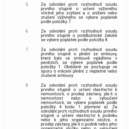
5.
Za odvolání proti rozhodnutí soudu
prvního stupně o určení výživného
včetně jeho zvýšení a o snížení nebo
zrušení výživného se vybere poplatek
podle položky 7.
6.
Za odvolání proti rozhodnutí soudu
prvního stupně o poddlužnické žalobě
se vybere poplatek podle položky 8.
7.
Za odvolání proti rozhodnutí soudu
prvního stupně o plnění ze smlouvy,
které bylo ve smlouvě vyjádřeno v
penězích, se vybere poplatek podle
položky 1. Obdobně se postupuje ve
sporu o vrácení plnění z neplatné nebo
zrušené smlouvy.
8.
Za odvolání proti rozhodnutí soudu
prvního stupně o určení vlastnictví k
nemovitosti, o prodeji zástavy, jde-li o
nemovitost nebo o vyloučení
nemovitosti, se vybere poplatek podle
položky 4 bodu 1 písmene a). Za
odvolání proti rozhodnutí soudu prvního
stupně o určení vlastnictví k podniku
nebo k jeho organizační složce, o
prodeji zástavy, jde-li o podnik nebo jeho
organizační složku nebo o vyloučení