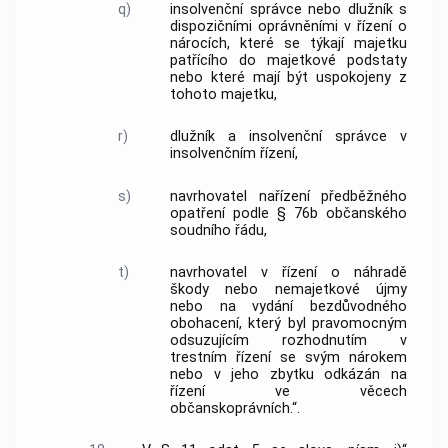
q)
insolvenční správce nebo dlužník s
dispozičními oprávněními v řízení o
nárocích, které se týkají majetku
patřícího do majetkové podstaty
nebo které mají být uspokojeny z
tohoto majetku,
r)
dlužník a insolvenční správce v
insolvenčním řízení,
s)
navrhovatel nařízení předběžného
opatření podle § 76b občanského
soudního řádu,
t)
navrhovatel v řízení o náhradě
škody nebo nemajetkové újmy
nebo na vydání bezdůvodného
obohacení, který byl pravomocným
odsuzujícím rozhodnutím v
trestním řízení se svým nárokem
nebo v jeho zbytku odkázán na
řízení ve věcech
občanskoprávních.“.