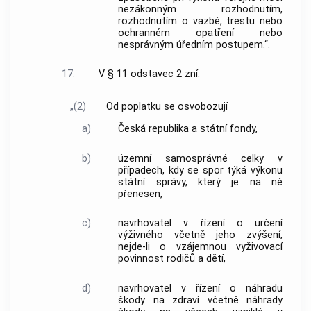
nezákonným rozhodnutím,
rozhodnutím o vazbě, trestu nebo
ochranném opatření nebo
nesprávným úředním postupem.“.
17.
V § 11 odstavec 2 zní:
„(2)
Od poplatku se osvobozují
a)
Česká republika a státní fondy,
b)
územní samosprávné celky v
případech, kdy se spor týká výkonu
státní správy, který je na ně
přenesen,
c)
navrhovatel v řízení o určení
výživného včetně jeho zvýšení,
nejde-li o vzájemnou vyživovací
povinnost rodičů a dětí,
d)
navrhovatel v řízení o náhradu
škody na zdraví včetně náhrady