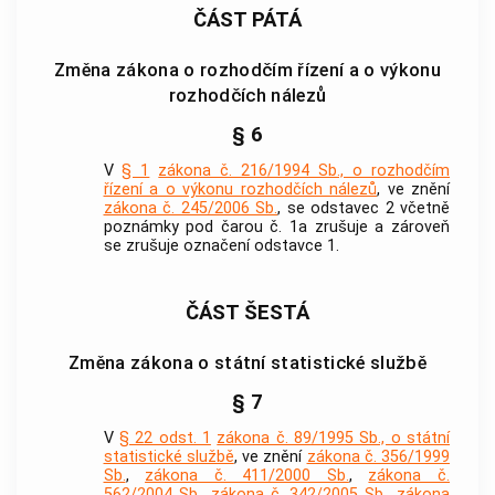
ČÁST PÁTÁ
Změna zákona o rozhodčím řízení a o výkonu
rozhodčích nálezů
§ 6
V
§ 1
zákona č. 216/1994 Sb., o rozhodčím
řízení a o výkonu rozhodčích nálezů
, ve znění
zákona č. 245/2006 Sb.
, se odstavec 2 včetně
poznámky pod čarou č. 1a zrušuje a zároveň
se zrušuje označení odstavce 1.
ČÁST ŠESTÁ
Změna zákona o státní statistické službě
§ 7
V
§ 22 odst. 1
zákona č. 89/1995 Sb., o státní
statistické službě
, ve znění
zákona č. 356/1999
Sb.
,
zákona č. 411/2000 Sb.
,
zákona č.
562/2004 Sb.
,
zákona č. 342/2005 Sb.
,
zákona