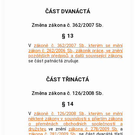
ČÁST DVANÁCTÁ
Změna zákona č. 362/2007 Sb.
§ 13
V
zákoně č. 362/2007 Sb., kterým se mění
zákon č. 262/2006 Sb., zákoník práce, ve znění
pozdějších předpisů, a další související zákony
,
se část patnáctá zrušuje.
ČÁST TŘINÁCTÁ
Změna zákona č. 126/2008 Sb.
§ 14
V
zákoně č. 126/2008 Sb., kterým se mění
některé zákony v souvislosti s přijetím zákona
o přeměnách obchodních společností a
družstev
, ve znění
zákona č. 278/2009 Sb.
a
zákona č. 281/2009 Sb.
, se část dvacátá třetí