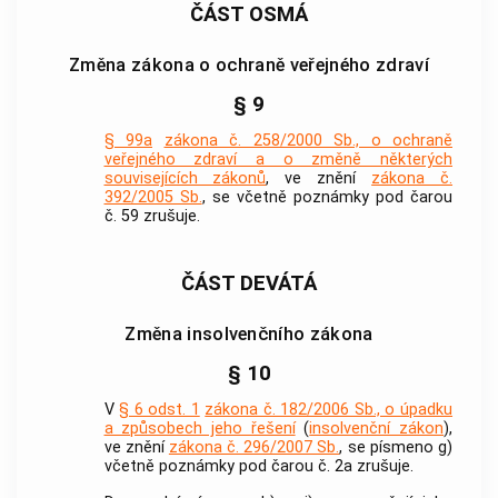
ČÁST OSMÁ
Změna zákona o ochraně veřejného zdraví
§ 9
§ 99a
zákona č. 258/2000 Sb., o ochraně
veřejného zdraví a o změně některých
souvisejících zákonů
, ve znění
zákona č.
392/2005 Sb.
, se včetně poznámky pod čarou
č. 59 zrušuje.
ČÁST DEVÁTÁ
Změna insolvenčního zákona
§ 10
V
§ 6 odst. 1
zákona č. 182/2006 Sb., o úpadku
a způsobech jeho řešení
(
insolvenční zákon
),
ve znění
zákona č. 296/2007 Sb.
, se písmeno g)
včetně poznámky pod čarou č. 2a zrušuje.