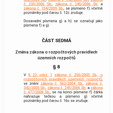
č. 230/2006 Sb.
,
zákona č. 245/2006 Sb.
a
zákona č. 154/2009 Sb.
, se písmeno f) včetně
poznámky pod čarou č. 12c zrušuje.
Dosavadní písmena g) a h) se označují jako
písmena f) a g).
ČÁST SEDMÁ
Změna zákona o rozpočtových pravidlech
územních rozpočtů
§ 8
V
§ 23 odst. 1
zákona č. 250/2000 Sb., o
rozpočtových pravidlech územních rozpočtů
,
ve znění
zákona č. 562/2004 Sb.
,
zákona č.
342/2005 Sb.
,
zákona č. 245/2006 Sb.
a
zákona
č. 477/2008 Sb.
, se na konci písmene f) čárka
nahrazuje tečkou a písmeno g) včetně
poznámky pod čarou č. 16c se zrušuje.