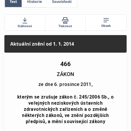
Text
Historie
Souvislosti
Obsah
Stáhnout
Tisknout
Aktuální znění
od 1. 1. 2014
466
ZÁKON
ze dne 6. prosince 2011,
kterým se zrušuje zákon č. 245/2006 Sb., o
veřejných neziskových ústavních
zdravotnických zařízeních a o změně
některých zákonů, ve znění pozdějších
předpisů, a mění související zákony