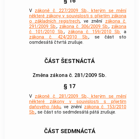
§ 16
V
zákoně č. 227/2009 Sb., kterým se mění
některé zákony v souvislosti s přijetím zákona
o základních registrech
, ve znění
zákona č.
291/2009 Sb.
,
zákona č. 306/2009 Sb.
,
zákona
č. 101/2010 Sb.
,
zákona č. 159/2010 Sb.
a
zákona č. 424/2010 Sb.
, se část sto
osmdesátá čtvrtá zrušuje.
ČÁST ŠESTNÁCTÁ
Změna zákona č. 281/2009 Sb.
§ 17
V
zákoně č. 281/2009 Sb., kterým se mění
některé zákony v souvislosti s přijetím
daňového řádu
, ve znění
zákona č. 153/2010
Sb.
, se část sto sedmdesátá pátá zrušuje.
ČÁST SEDMNÁCTÁ