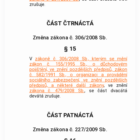
zrušuje.
ČÁST ČTRNÁCTÁ
Změna zákona č. 306/2008 Sb.
§ 15
V
zákoně č. 306/2008 Sb., kterým se mění
zákon č. 155/1995 Sb., o důchodovém
pojištění, ve znění pozdějších předpisů, zákon
č. 582/1991 Sb., o organizaci a provádění
sociálního zabezpečení, ve znění pozdějších
předpisů, a některé další zákony
, ve znění
zákona č. 479/2008 Sb.
, se část dvacátá
devátá zrušuje.
ČÁST PATNÁCTÁ
Změna zákona č. 227/2009 Sb.