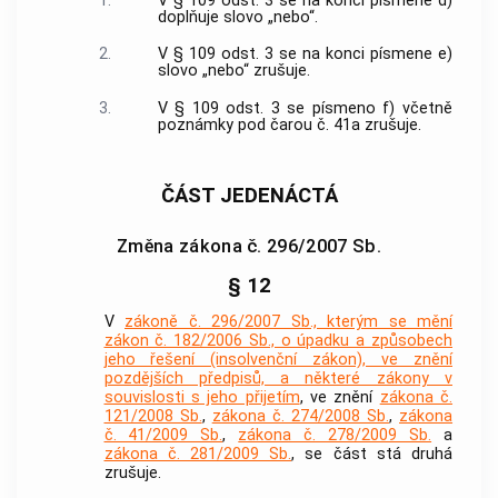
1.
V § 109 odst. 3 se na konci písmene d)
doplňuje slovo „nebo“.
2.
V § 109 odst. 3 se na konci písmene e)
slovo „nebo“ zrušuje.
3.
V § 109 odst. 3 se písmeno f) včetně
poznámky pod čarou č. 41a zrušuje.
ČÁST JEDENÁCTÁ
Změna zákona č. 296/2007 Sb.
§ 12
V
zákoně č. 296/2007 Sb., kterým se mění
zákon č. 182/2006 Sb., o úpadku a způsobech
jeho řešení (insolvenční zákon), ve znění
pozdějších předpisů, a některé zákony v
souvislosti s jeho přijetím
, ve znění
zákona č.
121/2008 Sb.
,
zákona č. 274/2008 Sb.
,
zákona
č. 41/2009 Sb.
,
zákona č. 278/2009 Sb.
a
zákona č. 281/2009 Sb.
, se část stá druhá
zrušuje.