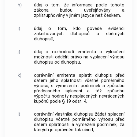
h)
údaj o tom, že informace podle tohoto
zákona budou uveřejňovány a
zpřístupňovány v jiném jazyce než českém,
i)
údaj o tom, kdo povede evidenci
zaknihovaných dluhopisů a sběrných
dluhopisů,
j)
údaj o rozhodnutí emitenta o vyloučení
možnosti oddělit právo na vyplacení výnosu
dluhopisu od dluhopisu,
k)
oprávnění emitenta splatit dluhopis před
datem jeho splatnosti včetně poměrného
výnosu, s vymezením podmínek a způsobu
předčasného splacení a též způsobu
výpočtu hodnoty nesplacených nevrácených
kupónů podle § 19 odst. 4,
l)
oprávnění vlastníka dluhopisu žádat splacení
dluhopisu včetně poměrného výnosu před
datem splatnosti a vymezení podmínek, za
kterých je oprávněn tak učinit,