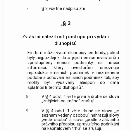
7.
§ 3 včetně nadpisu zní:
„§ 3
Zvláštní náležitost postupu při vydání
dluhopisů
Emitent může vydat dluhopisy jen tehdy, pokud
byly nejpozději k datu jejich emise investorům
zpřístupněny emisní podmínky na nosiči
informací, který investorům umožňuje
reprodukci emisních podmínek v nezměněné
podobě a uchování emisních podmínek tak, aby
mohly být využívány alespoň do data
splatnosti těchto dluhopisů.“.
8.
V § 4 odst. 1 větě první a druhé se slova
„znějících na jméno“ zrušují.
9.
V § 4 odst. 1 větě druhé se slova „je
seznam vedený osobou“ nahrazují slovy
„vede osoba“ a slova „podle zvláštního
právního předpisu upravujícího podnikání
na kapitálovém trhu“ se zrušují.