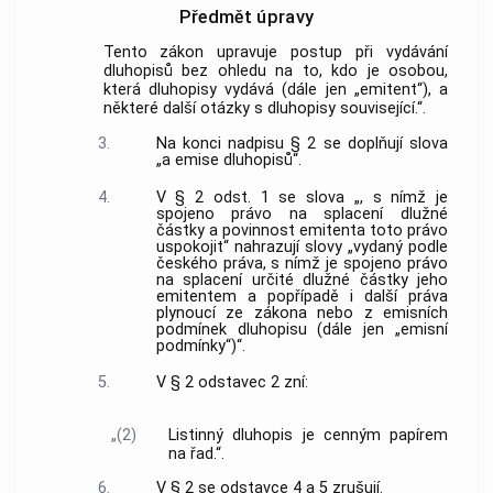
Předmět úpravy
Tento zákon upravuje postup při vydávání
dluhopisů bez ohledu na to, kdo je osobou,
která dluhopisy vydává (dále jen „emitent“), a
některé další otázky s dluhopisy související.“.
3.
Na konci nadpisu § 2 se doplňují slova
„a emise dluhopisů“.
4.
V § 2 odst. 1 se slova „, s nímž je
spojeno právo na splacení dlužné
částky a povinnost emitenta toto právo
uspokojit“ nahrazují slovy „vydaný podle
českého práva, s nímž je spojeno právo
na splacení určité dlužné částky jeho
emitentem a popřípadě i další práva
plynoucí ze zákona nebo z emisních
podmínek dluhopisu (dále jen „emisní
podmínky“)“.
5.
V § 2 odstavec 2 zní:
„(2)
Listinný dluhopis je cenným papírem
na řad.“.
6.
V § 2 se odstavce 4 a 5 zrušují.