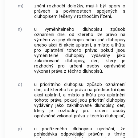
m)
znění rozhodčí doložky, mají-li být spory o
právech a povinnostech spojených s
dluhopisem řešeny v rozhodčím řízení,
n)
u vyměnitelného dluhopisu způsob
oznámení dne, od kterého lze právo na
výměnu za jiný dluhopis nebo jiné dluhopisy
anebo akcii či akcie uplatnit, a místo a lhůtu
pro uplatnění tohoto práva; pokud jsou
vyměnitelné dluhopisy vydávány jako
zaknihované dluhopisy, den, který je
rozhodný pro určení osoby oprávněné
vykonat práva z těchto dluhopisů,
o)
u prioritního dluhopisu způsob oznámení
dne, od kterého lze právo na přednostní úpis
akcií uplatnit, a místo a lhůtu pro uplatnění
tohoto práva; pokud jsou prioritní dluhopisy
vydávány jako zaknihované dluhopisy, den,
který je rozhodný pro určení osoby
oprávněné vykonat práva z těchto dluhopisů,
p)
u podřízeného dluhopisu ujednání, že
pohledávka odpovídající právům s tímto