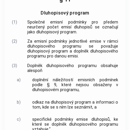
Dluhopisový program
(1)
Společné emisní podmínky pro předem
neurčený počet emisí dluhopisů se označují
jako dluhopisový program.
(2)
Za emisní podmínky jednotlivé emise v rámci
dluhopisového programu se považuje
dluhopisový program a doplněk dluhopisového
programu pro danou emisi.
(3)
Doplněk dluhopisového programu obsahuje
alespoň
a)
doplnění náležitostí emisních podmínek
podle § 9, které nejsou obsaženy v
dluhopisovém programu,
b)
odkaz na dluhopisový program a informaci o
tom, kde se s ním lze seznámit, a
c)
specifické podmínky emise dluhopisů, ke
které se doplněk dluhopisového programu
vztahuje.“.