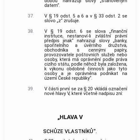
dobou“ nahrazují slovy „stanoveným
datem“.
37.
V § 19 odst. 5 a 6 a v § 33 odst. 2 se
slovo „z“ zrušuje.
38.
V § 19 odst. 6 se slova „finanční
instituce, nestanoví-li zvláštní právní
předpis jinak“ nahrazují slovy „banky,
spořitelního a úvěrního družstva,
obchodníka s cennými papíry,
provozovatele poštovních služeb nebo
osoby, která má oprávnění podle práva
cizího státu, podle něhož byla založena,
k výkonu obdobné činnosti jako tyto
osoby a je oprávněna podnikat na
území České republiky“.
39.
V části první se za § 20 vkládá označení
nové hlavy V, které včetně nadpisu zní:
„HLAVA V
SCHŮZE VLASTNÍKŮ“.