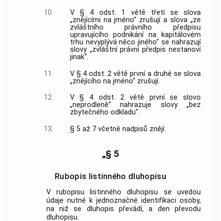
10.
V § 4 odst. 1 větě třetí se slova
„znějícími na jméno“ zrušují a slova „ze
zvláštního právního předpisu
upravujícího podnikání na kapitálovém
trhu nevyplývá něco jiného“ se nahrazují
slovy „zvláštní právní předpis nestanoví
jinak“.
11.
V § 4 odst. 2 větě první a druhé se slova
„znějícího na jméno“ zrušují.
12.
V § 4 odst. 2 větě první se slovo
„neprodleně“ nahrazuje slovy „bez
zbytečného odkladu“.
13.
§ 5 až 7 včetně nadpisů znějí:
„§ 5
Rubopis listinného dluhopisu
V rubopisu listinného dluhopisu se uvedou
údaje nutné k jednoznačné identifikaci osoby,
na niž se dluhopis převádí, a den převodu
dluhopisu.