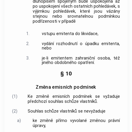
dluhopisem spojeným bude uspokojena až
po uspokojení všech ostatních pohledávek, s
výjimkou pohledávek, které jsou vázány
stejnou nebo srovnatelnou podmínkou
podřízenosti v případě
1.
vstupu emitenta do likvidace,
2.
vydání rozhodnutí o úpadku emitenta,
nebo
3.
je-li emitentem zahraniční osoba, též
jiného obdobného opatření.
§ 10
Změna emisních podmínek
(1)
Ke změně emisních podmínek se vyžaduje
předchozí souhlas schůze vlastníků.
(2)
Souhlas schůze vlastníků se nevyžaduje
a)
ke změně přímo vyvolané změnou právní
úpravy,