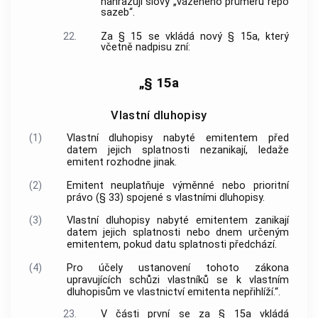
nahrazují slovy „váženého průměru repo
sazeb“.
22.
Za § 15 se vkládá nový § 15a, který
včetně nadpisu zní:
„§ 15a
Vlastní dluhopisy
(1)
Vlastní dluhopisy nabyté emitentem před
datem jejich splatnosti nezanikají, ledaže
emitent rozhodne jinak.
(2)
Emitent neuplatňuje výměnné nebo prioritní
právo (§ 33) spojené s vlastními dluhopisy.
(3)
Vlastní dluhopisy nabyté emitentem zanikají
datem jejich splatnosti nebo dnem určeným
emitentem, pokud datu splatnosti předchází.
(4)
Pro účely ustanovení tohoto zákona
upravujících schůzi vlastníků se k vlastním
dluhopisům ve vlastnictví emitenta nepřihlíží.“.
23.
V části první se za § 15a vkládá