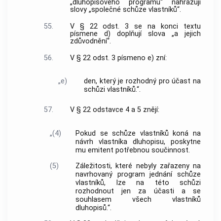
„dluhopisového programu“ nahrazují
slovy „společné schůze vlastníků“.
55.
V § 22 odst. 3 se na konci textu
písmene d) doplňují slova „a jejich
zdůvodnění“.
56.
V § 22 odst. 3 písmeno e) zní:
„e)
den, který je rozhodný pro účast na
schůzi vlastníků.“.
57.
V § 22 odstavce 4 a 5 znějí:
„(4)
Pokud se schůze vlastníků koná na
návrh vlastníka dluhopisu, poskytne
mu emitent potřebnou součinnost.
(5)
Záležitosti, které nebyly zařazeny na
navrhovaný program jednání schůze
vlastníků, lze na této schůzi
rozhodnout jen za účasti a se
souhlasem všech vlastníků
dluhopisů.“.