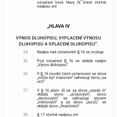
označení nové hlavy IV, které včetně
nadpisu zní:
„HLAVA IV
VÝNOS DLUHOPISU, VYPLACENÍ VÝNOSU
DLUHOPISU A SPLÁCENÍ DLUHOPISU“.
24.
Nadpis nad označením § 16 se zrušuje.
25.
Pod označení § 16 se vkládá nadpis
„Výnos dluhopisu“.
26.
V § 16 úvodní části ustanovení se slova
„může být stanoven“ nahrazují slovy „se
určí“.
27.
V § 16 písm. d) se za slova „sazeb či“
vkládá slovo „úrokových“, slovo
„devizových“ se nahrazuje slovem
„měnových“ a za slovo „kurzů,“ se
vkládá slovo „finančních“.
28.
§ 17 včetně nadpisu zní: