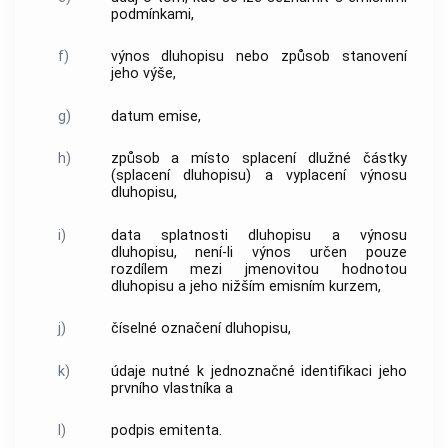
podmínkami,
f)
výnos dluhopisu nebo způsob stanovení
jeho výše,
g)
datum emise,
h)
způsob a místo splacení dlužné částky
(splacení dluhopisu) a vyplacení výnosu
dluhopisu,
i)
data splatnosti dluhopisu a výnosu
dluhopisu, není-li výnos určen pouze
rozdílem mezi jmenovitou hodnotou
dluhopisu a jeho nižším emisním kurzem,
j)
číselné označení dluhopisu,
k)
údaje nutné k jednoznačné identifikaci jeho
prvního vlastníka a
l)
podpis emitenta.