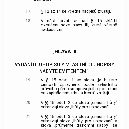
17.
§ 12 až 14 se včetně nadpisů zrušují.
18.
V části první se nad § 15 vkládá
označení nové hlavy III, které včetně
nadpisu zní:
„HLAVA III
VYDÁNÍ DLUHOPISU A VLASTNÍ DLUHOPISY
NABYTÉ EMITENTEM“.
19.
V § 15 odst. 1 se slova „je k této
činnosti oprávněna podle zvláštního
právního předpisu upravujícího podnikání
na kapitálovém trhu, a která“ zrušují.
20.
V § 15 odst. 2 se slova „emisní lhůty“
nahrazují slovy „lhůty pro upisování“.
21.
V § 15 odst. 3 se slova „emisní lhůty“
nahrazují slovy „lhůty pro upisování“ a
slova „průměrné diskontní sazby“ se