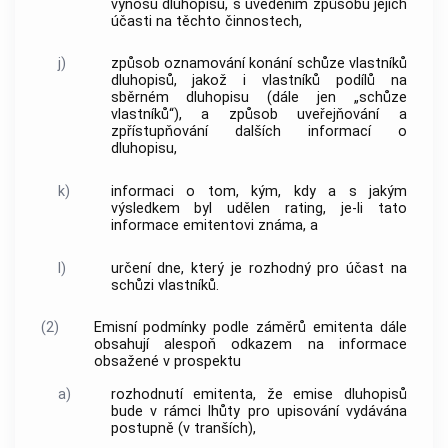
výnosu dluhopisu, s uvedením způsobu jejich
účasti na těchto činnostech,
j)
způsob oznamování konání schůze vlastníků
dluhopisů, jakož i vlastníků podílů na
sběrném dluhopisu (dále jen „schůze
vlastníků“), a způsob uveřejňování a
zpřístupňování dalších informací o
dluhopisu,
k)
informaci o tom, kým, kdy a s jakým
výsledkem byl udělen rating, je-li tato
informace emitentovi známa, a
l)
určení dne, který je rozhodný pro účast na
schůzi vlastníků.
(2)
Emisní podmínky podle záměrů emitenta dále
obsahují alespoň odkazem na informace
obsažené v prospektu
a)
rozhodnutí emitenta, že emise dluhopisů
bude v rámci lhůty pro upisování vydávána
postupně (v tranších),