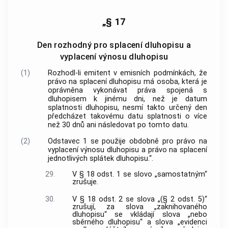
„§ 17
Den rozhodný pro splacení dluhopisu a
vyplacení výnosu dluhopisu
(1)
Rozhodl-li emitent v emisních podmínkách, že
právo na splacení dluhopisu má osoba, která je
oprávněna vykonávat práva spojená s
dluhopisem k jinému dni, než je datum
splatnosti dluhopisu, nesmí takto určený den
předcházet takovému datu splatnosti o více
než 30 dnů ani následovat po tomto datu.
(2)
Odstavec 1 se použije obdobně pro právo na
vyplacení výnosu dluhopisu a právo na splacení
jednotlivých splátek dluhopisu.“.
29.
V § 18 odst. 1 se slovo „samostatným“
zrušuje.
30.
V § 18 odst. 2 se slova „(§ 2 odst. 5)“
zrušují, za slova „zaknihovaného
dluhopisu“ se vkládají slova „nebo
sběrného dluhopisu“ a slova „evidenci