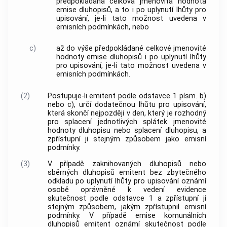
předpokládaná celková jmenovitá hodnota
emise dluhopisů, a to i po uplynutí lhůty pro
upisování, je-li tato možnost uvedena v
emisních podmínkách, nebo
c)
až do výše předpokládané celkové jmenovité
hodnoty emise dluhopisů i po uplynutí lhůty
pro upisování, je-li tato možnost uvedena v
emisních podmínkách.
(2)
Postupuje-li emitent podle odstavce 1 písm. b)
nebo c), určí dodatečnou lhůtu pro upisování,
která skončí nejpozději v den, který je rozhodný
pro splacení jednotlivých splátek jmenovité
hodnoty dluhopisu nebo splacení dluhopisu, a
zpřístupní ji stejným způsobem jako emisní
podmínky.
(3)
V případě zaknihovaných dluhopisů nebo
sběrných dluhopisů emitent bez zbytečného
odkladu po uplynutí lhůty pro upisování oznámí
osobě oprávněné k vedení evidence
skutečnost podle odstavce 1 a zpřístupní ji
stejným způsobem, jakým zpřístupnil emisní
podmínky. V případě emise komunálních
dluhopisů emitent oznámí skutečnost podle