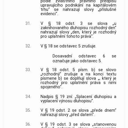
podle zvláštního právního předpisu
upravujícího podnikání na kapitálovém
trhu“ se nahrazují slovy „příslušné
evidenci“.
31.
V § 18 odst. 3 se slova „u
zaknihovaného dluhopisu rozhodný den“
nahrazují slovy „den, který je rozhodný
pro uplatnění tohoto práva“.
32.
V § 18 se odstavec 5 zrušuje.
Dosavadní odstavec 6 se
označuje jako odstavec 5.
33.
V § 18 odst. 5 písm. b) se slovo
„rozhodný“ zrušuje a na konci textu
písmene b) se doplňují slova „, který je
rozhodný pro uplatnění práva s nimi
spojeného“.
34.
Nadpis § 19 zní: „Splacení dluhopisu a
vyplacení výnosu dluhopisu“.
35.
V § 19 odst. 2 se slova „přede dnem“
nahrazují slovy „před datem“.
36.
V § 19 odst. 3 se slova „stanovenou