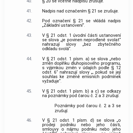
40.
§ 20 se včetně nadpisu zrušuje.
41.
Nadpis nad označením § 21 se zrušuje.
42.
Pod označení § 21 se vkládá nadpis
„Základní ustanovení“.
43.
V § 21 odst. 1 úvodní části ustanovení
se slova „je povinen neprodleně svolat“
nahrazují slovy „bez zbytečného
odkladu svolá“.
44.
V § 21 odst. 1 písm. a) se slova „nebo
změn doplňku dluhopisového programu,
s výjimkou změn v údajích podle § 12
odst. 6“ nahrazují slovy „, pokud se její
souhlas ke změně emisních podmínek
vyžaduje“.
45.
V § 21 odst. 1 písm. b) a c) se odkazy
na poznámky pod čarou č. 2 a 3 zrušují.
Poznámky pod čarou č. 2 a 3 se
zrušují.
46.
V § 21 odst. 1 písm. d) se slova „o
prodeji podniku nebo jeho části,
smlouvy o nájmu podniku nebo jeho
4