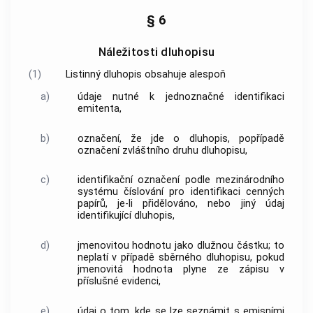
§ 6
Náležitosti dluhopisu
(1)
Listinný dluhopis obsahuje alespoň
a)
údaje nutné k jednoznačné identifikaci
emitenta,
b)
označení, že jde o dluhopis, popřípadě
označení zvláštního druhu dluhopisu,
c)
identifikační označení podle mezinárodního
systému číslování pro identifikaci cenných
papírů, je-li přidělováno, nebo jiný údaj
identifikující dluhopis,
d)
jmenovitou hodnotu jako dlužnou částku; to
neplatí v případě sběrného dluhopisu, pokud
jmenovitá hodnota plyne ze zápisu v
příslušné evidenci,
e)
údaj o tom, kde se lze seznámit s emisními