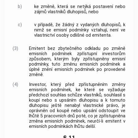
b)
ke změně, která se netýká postavení nebo
zájmů vlastníků dluhopisů, nebo
c)
v případě, že žádný z vydaných dluhopisů, k
nimž se emisní podmínky vztahují, není ve
vlastnictví osoby odlišné od emitenta.
(3)
Emitent bez zbytečného odkladu po změně
emisních podmínek zpřístupní investorům
způsobem, kterým byly zpřístupněny emisní
podmínky, tuto změnu emisních podmínek a
úplné znění emisních podmínek po provedené
změně.
(4)
Investor, který před zpřístupněním změny
emisních podmínek, ke které se vyžaduje
předchozí souhlas schůze vlastníků, souhlasil s
koupí nebo s upsáním dluhopisu a k tomuto
dluhopisu ještě nenabyl vlastnické právo, je
oprávněn od koupě nebo upsání odstoupit ve
lhůtě 5 pracovních dnů poté, co je zpřístupněna
změna emisních podmínek, neurčí-li emitent v
emisních podmínkách lhůtu delší.
§ 11