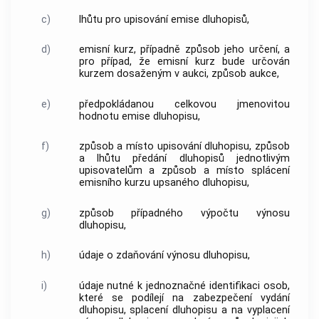
c)
lhůtu pro upisování emise dluhopisů,
d)
emisní kurz, případně způsob jeho určení, a
pro případ, že emisní kurz bude určován
kurzem dosaženým v aukci, způsob aukce,
e)
předpokládanou celkovou jmenovitou
hodnotu emise dluhopisu,
f)
způsob a místo upisování dluhopisu, způsob
a lhůtu předání dluhopisů jednotlivým
upisovatelům a způsob a místo splácení
emisního kurzu upsaného dluhopisu,
g)
způsob případného výpočtu výnosu
dluhopisu,
h)
údaje o zdaňování výnosu dluhopisu,
i)
údaje nutné k jednoznačné identifikaci osob,
které se podílejí na zabezpečení vydání
dluhopisu, splacení dluhopisu a na vyplacení