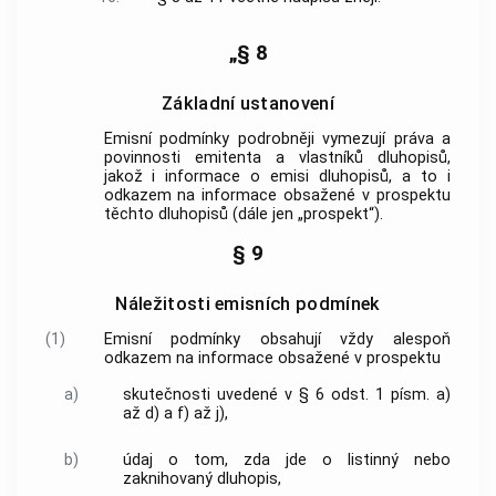
„§ 8
Základní ustanovení
Emisní podmínky podrobněji vymezují práva a
povinnosti emitenta a vlastníků dluhopisů,
jakož i informace o emisi dluhopisů, a to i
odkazem na informace obsažené v prospektu
těchto dluhopisů (dále jen „prospekt“).
§ 9
Náležitosti emisních podmínek
(1)
Emisní podmínky obsahují vždy alespoň
odkazem na informace obsažené v prospektu
a)
skutečnosti uvedené v § 6 odst. 1 písm. a)
až d) a f) až j),
b)
údaj o tom, zda jde o listinný nebo
zaknihovaný dluhopis,