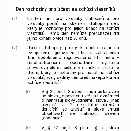
Den rozhodný pro účast na schůzi vlastníků
(1)
Emitent určí pro vlastníky dluhopisů a pro
vlastníky podílů na sběrném dluhopisu den,
který je rozhodný pro jejich účast na schůzi
vlastníků. Tento den nemůže předcházet dni
jejího konání o více než 30 dnů.
(2)
Jsou-li dluhopisy přijaty k obchodování na
evropském regulovaném trhu, na zahraničním
trhu obdobnému regulovanému trhu nebo v
mnohostranném obchodním systému
provozovatele se sídlem v členském státě, je
dnem, který je rozhodný pro účast na schůzi
vlastníků, vždy sedmý den předcházející konání
schůze vlastníků.“.
53.
V § 22 odst. 3 úvodní části ustanovení
se slova „je povinen uveřejnit oznámení
o“ nahrazují slovy „oznámí“, slova „, jinak
alespoň ve 2 celostátně šířených
denících“ se zrušují a slova „musí
obsahovat“ se nahrazují slovem
„obsahuje“.
54.
V § 22 odst. 3 písm. b) se slova