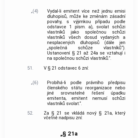
„(4)
Vydal-li emitent více než jednu emisi
dluhopisů, může ke změnám zásadní
povahy, s výjimkou případu podle
odstavce 1 písm. a), svolat schůzi
vlastníků jako společnou schůzi
vlastníků všech dosud vydaných a
nesplacených dluhopisů (dále jen
„společná schůze vlastníků“).
Ustanovení § 21 až 24a se vztahují i
na společnou schůzi vlastníků.“.
51.
V § 21 odstavec 6 zní:
„(6)
Probíhá-li podle právního předpisu
členského státu reorganizace nebo
jiné srovnatelné řešení úpadku
emitenta, emitent nemusí schůzi
vlastníků svolat.“.
52.
Za § 21 se vkládá nový § 21a, který
včetně nadpisu zní:
„§ 21a