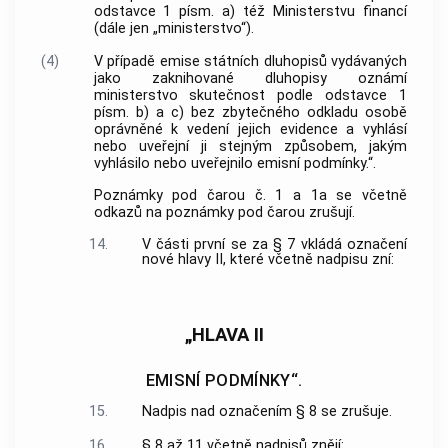
odstavce 1 písm. a) též Ministerstvu financí
(dále jen „ministerstvo“).
(4)
V případě emise státních dluhopisů vydávaných
jako zaknihované dluhopisy oznámí
ministerstvo skutečnost podle odstavce 1
písm. b) a c) bez zbytečného odkladu osobě
oprávněné k vedení jejich evidence a vyhlásí
nebo uveřejní ji stejným způsobem, jakým
vyhlásilo nebo uveřejnilo emisní podmínky.“.
Poznámky pod čarou č. 1 a 1a se včetně
odkazů na poznámky pod čarou zrušují.
14.
V části první se za § 7 vkládá označení
nové hlavy II, které včetně nadpisu zní:
„HLAVA II
EMISNÍ PODMÍNKY“.
15.
Nadpis nad označením § 8 se zrušuje.
16.
§ 8 až 11 včetně nadpisů znějí: