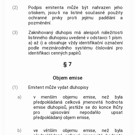
(2)
Podpis emitenta může být nahrazen jeho
otiskem, jsou-li na listině současně použity
ochranné prvky proti jejímu padělání a
pozměnění.
(3)
Zaknihovaný dluhopis má alespoň náležitosti
listinného dluhopisu uvedené v odstavci 1 písm.
a) až i) a obsahuje vždy identifikační označení
podle mezinárodního systému číslování pro
identifikaci cenných papírů.
§ 7
Objem emise
(1)
Emitent může vydat dluhopisy
a)
v menším objemu emise, než byla
předpokládaná celková jmenovitá hodnota
emise dluhopisů, jestliže se do konce lhůty
pro upisování nepodařilo upsat
předpokládaný objem emise,
b)
ve větším objemu emise, než byla