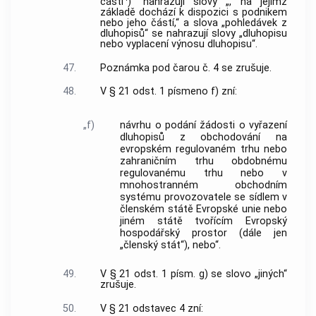
části
)“ nahrazují slovy „, na jejímž
základě dochází k dispozici s podnikem
nebo jeho částí,“ a slova „pohledávek z
dluhopisů“ se nahrazují slovy „dluhopisu
nebo vyplacení výnosu dluhopisu“.
47.
Poznámka pod čarou č. 4 se zrušuje.
48.
V § 21 odst. 1 písmeno f) zní:
„f)
návrhu o podání žádosti o vyřazení
dluhopisů z obchodování na
evropském regulovaném trhu nebo
zahraničním trhu obdobnému
regulovanému trhu nebo v
mnohostranném obchodním
systému provozovatele se sídlem v
členském státě Evropské unie nebo
jiném státě tvořícím Evropský
hospodářský prostor (dále jen
„členský stát“), nebo“.
49.
V § 21 odst. 1 písm. g) se slovo „jiných“
zrušuje.
50.
V § 21 odstavec 4 zní: