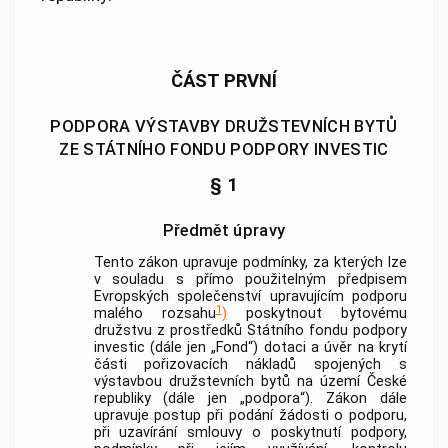
ČÁST PRVNÍ
PODPORA VÝSTAVBY DRUŽSTEVNÍCH BYTŮ
ZE STÁTNÍHO FONDU PODPORY INVESTIC
§ 1
Předmět úpravy
Tento zákon upravuje podmínky, za kterých lze
v souladu s přímo použitelným předpisem
Evropských společenství upravujícím
podporu
1
malého rozsahu
)
poskytnout bytovému
družstvu z prostředků Státního fondu
podpory
investic (dále jen „Fond“) dotaci a úvěr na krytí
části
pořizovacích nákladů spojených s
výstavbou družstevních bytů
na území České
republiky (dále jen „
podpora
“). Zákon dále
upravuje postup při podání žádosti o
podporu
,
při uzavírání smlouvy o poskytnutí
podpory
,