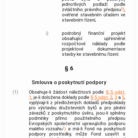
jednotlivých podlaží podle
5
zvláštního právního předpisu
)
,
ověřené stavebním úřadem ve
stavebním řízení,
i)
podrobný finanční projekt
obsahující upřesněné
rozpočtové náklady
podle
projektové dokumentace
stavby ke stavebnímu řízení.
§ 6
Smlouva o poskytnutí podpory
(1)
Obsahuje-li žádost náležitosti podle
§ 5 odst.
1
, je-li doložena doklady podle
§ 5 odst. 2
,
3
a
5
,
vyplývají-li z předložených dokladů předpoklady
pro
výstavbu družstevních bytů
a pro plnění
závazků z poskytnutého úvěru, jsou-li splněny
podmínky přímo použitelného předpisu
Evropských společenství upravujícího
podporu
1
malého rozsahu
)
a má-li Fond na poskytnutí
podpory
prostředky, může Fond uzavřít s