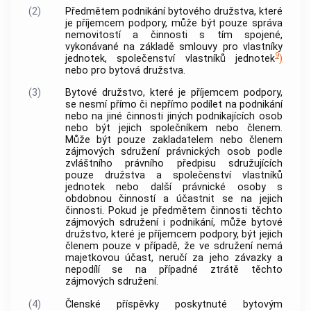
(2)
Předmětem podnikání bytového družstva, které
je příjemcem
podpory
, může být pouze správa
nemovitostí
a činnosti s tím spojené,
vykonávané na základě smlouvy pro vlastníky
9
jednotek, společenství vlastníků jednotek
)
nebo pro bytová družstva.
(3)
Bytové družstvo, které je příjemcem
podpory
,
se nesmí přímo či nepřímo podílet na podnikání
nebo na jiné činnosti jiných podnikajících osob
nebo být jejich společníkem nebo členem.
Může být pouze zakladatelem nebo členem
zájmových sdružení právnických osob podle
zvláštního právního předpisu sdružujících
pouze družstva a společenství vlastníků
jednotek nebo další právnické osoby s
obdobnou činností a účastnit se na jejich
činnosti. Pokud je předmětem činnosti těchto
zájmových sdružení i podnikání, může bytové
družstvo, které je příjemcem
podpory
, být jejich
členem pouze v případě, že ve sdružení nemá
majetkovou účast, neručí za jeho závazky a
nepodílí se na případné ztrátě těchto
zájmových sdružení.
(4)
Členské příspěvky poskytnuté bytovým