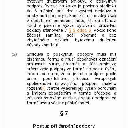
bytovým družstvem smlouvu o poskytnutí
podpory
. Bytové družstvo je povinno předložit
do 6 měsíců ode dne uzavření smlouvy o
poskytnutí
podpory
s Fondem, nejpozději však
v dodatečné přiměřené lhůtě, kterou stanoví
Fond v písemné výzvě bytovému družstvu,
doklady stanovené v
§ 5 odst. 5.
Pokud Fond
žádost zamítne, sdělí písemně a bez
zbytečného odkladu bytovému družstvu
důvody zamítnutí.
(2)
Smlouva o poskytnutí
podpory
musí mít
písemnou formu a musí obsahovat označení
smluvních stran, předmět a účel smlouvy,
určení výše
podpory
ve formě dotace a úvěru,
informaci o tom, že se jedná o
podporu
podle
přímo použitelného předpisu Evropských
společenství upravujícího
podporu
malého
1
rozsahu
)
včetně vyjádření její výše v porovnání
s limitem obsaženým v tomto předpise, a
závazek bytového družstva splatit
podporu
ve
formě úvěru včetně příslušenství.
§ 7
Postup při čerpání podpory