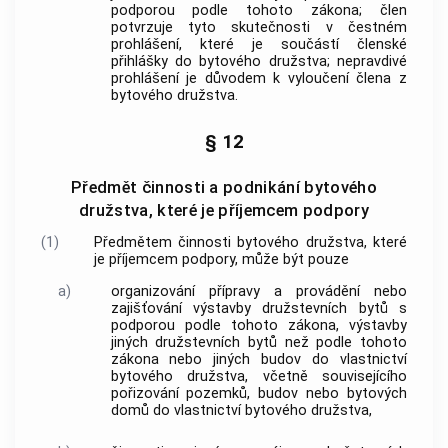
podporou
podle tohoto zákona; člen
potvrzuje tyto skutečnosti v čestném
prohlášení, které je součástí členské
přihlášky do bytového družstva; nepravdivé
prohlášení je důvodem k vyloučení člena z
bytového družstva.
§ 12
Předmět činnosti a podnikání bytového
družstva, které je příjemcem podpory
(1)
Předmětem činnosti bytového družstva, které
je příjemcem
podpory
, může být pouze
a)
organizování přípravy a provádění nebo
zajišťování
výstavby družstevních bytů
s
podporou
podle tohoto zákona, výstavby
jiných
družstevních bytů
než podle tohoto
zákona nebo jiných budov do vlastnictví
bytového družstva, včetně souvisejícího
pořizování pozemků, budov nebo
bytových
domů
do vlastnictví bytového družstva,