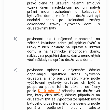
právo člena na uzavření nájemní smlouvy
vzniká dnem následujícím po dni nabytí
7
právní moci rozhodnutí o kolaudaci
)
bytového domu
, v němž se
družstevní byt
nachází, nebo po kolaudaci změny
dokončené stavby
bytového domu
s
družstevními byty
,
b)
povinnost platit nájemné stanovené na
základě kalkulace zahrnující splátky úvěrů a
úroky z nich, náklady na opravy a údržbu
domu a na technické zhodnocení domu,
náklady na pojištění domu, daň z nemovitých
věcí, náklady na správu družstva a domu,
c)
povinnost splácet v nájemném částky
odpovídající splátkám úvěru bytového
družstva a jeho příslušenství, které podle
vyúčtování
výstavby družstevních bytů
s
podporou
podle tohoto zákona se členy
podle
§ 10 odst. 2
připadají na
družstevní
byt
, který člen užívá; částky připadající na
družstevní byt
se vypočtou ze splátek úvěru
bytového družstva a jeho příslušenství podle
poměru podlahové plochy tohoto