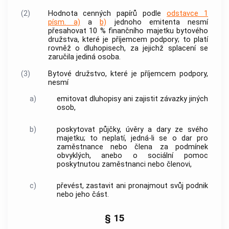
(2)
Hodnota
cenných papírů
podle
odstavce 1
písm. a)
a
b)
jednoho emitenta nesmí
přesahovat 10 % finančního majetku bytového
družstva, které je příjemcem
podpory
; to platí
rovněž o dluhopisech, za jejichž splacení se
zaručila jediná osoba.
(3)
Bytové družstvo, které je příjemcem
podpory
,
nesmí
a)
emitovat dluhopisy ani zajistit závazky jiných
osob,
b)
poskytovat půjčky, úvěry a dary ze svého
majetku; to neplatí, jedná-li se o dar pro
zaměstnance nebo člena za podmínek
obvyklých, anebo o sociální pomoc
poskytnutou zaměstnanci nebo členovi,
c)
převést, zastavit ani pronajmout svůj podnik
nebo jeho část.
§ 15