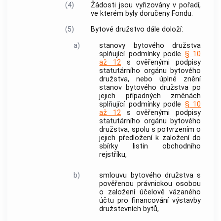
(4)
Žádosti jsou vyřizovány v pořadí,
ve kterém byly doručeny Fondu.
(5)
Bytové družstvo dále doloží:
a)
stanovy bytového družstva
splňující podmínky podle
§ 10
až 12
s ověřenými podpisy
statutárního orgánu bytového
družstva, nebo úplné znění
stanov bytového družstva po
jejich případných změnách
splňující podmínky podle
§ 10
až 12
s ověřenými podpisy
statutárního orgánu bytového
družstva, spolu s potvrzením o
jejich předložení k založení do
sbírky listin obchodního
rejstříku,
b)
smlouvu bytového družstva s
pověřenou právnickou osobou
o založení účelově vázaného
účtu pro financování
výstavby
družstevních bytů
,