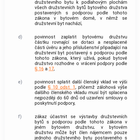
družstevního bytu
k podlahovým plochám
všech
družstevních bytů
bytového družstva
postavených s
podporou
podle tohoto
zákona v
bytovém domě
, v němž se
družstevní byt
nachází,
d)
povinnost zaplatit bytovému družstvu
částku rovnající se dotaci a nesplacené
části úvěru a jeho příslušenství připadající na
družstevní byt
postavený s
podporou
podle
tohoto zákona, který užívá, pokud bytové
družstvo rozhodne o vrácení
podpory
podle
§ 16
a
17
,
e)
povinnost splatit další členský vklad ve výši
podle
§ 10 odst. 1
, přičemž zálohová výše
dalšího členského vkladu musí být splacena
nejpozději do 60 dnů od uzavření smlouvy o
poskytnutí
podpory
,
f)
zákaz účastnit se
výstavby družstevních
bytů
s
podporou
podle tohoto zákona v
jiném bytovém družstvu; v bytovém
družstvu může být člen nájemcem pouze
jednoho
družstevního bytu
postaveného s