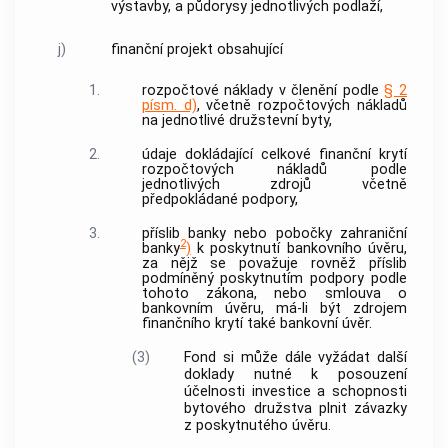
výstavby, a půdorysy jednotlivých podlaží,
j)
finanční projekt obsahující
1.
rozpočtové náklady
v členění podle
§ 2
písm. d)
, včetně
rozpočtových nákladů
na jednotlivé
družstevní byty
,
2.
údaje dokládající celkové finanční krytí
rozpočtových nákladů
podle
jednotlivých zdrojů včetně
předpokládané
podpory
,
3.
příslib
banky
nebo pobočky zahraniční
2
banky
)
k poskytnutí bankovního úvěru,
za nějž se považuje rovněž příslib
podmíněný poskytnutím
podpory
podle
tohoto zákona, nebo smlouva o
bankovním úvěru, má-li být zdrojem
finančního krytí také bankovní úvěr.
(3)
Fond si může dále vyžádat další
doklady nutné k posouzení
účelnosti investice a schopnosti
bytového družstva plnit závazky
z poskytnutého úvěru.