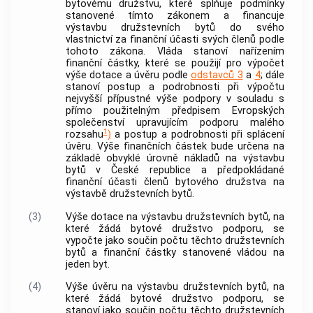
bytovému družstvu, které splňuje podmínky
stanovené tímto zákonem a financuje
výstavbu družstevních bytů
do svého
vlastnictví za finanční účasti svých členů podle
tohoto zákona. Vláda stanoví nařízením
finanční částky, které se použijí pro výpočet
výše dotace a úvěru podle
odstavců 3
a
4
; dále
stanoví postup a podrobnosti při výpočtu
nejvyšší přípustné výše
podpory
v souladu s
přímo použitelným předpisem Evropských
společenství upravujícím
podporu
malého
1
rozsahu
)
a postup a podrobnosti při splácení
úvěru. Výše finančních částek bude určena na
základě obvyklé úrovně nákladů na výstavbu
bytů v České republice a předpokládané
finanční účasti členů bytového družstva na
výstavbě družstevních bytů
.
(3)
Výše dotace na
výstavbu družstevních bytů
, na
které žádá bytové družstvo
podporu
, se
vypočte jako součin počtu těchto
družstevních
bytů
a finanční částky stanovené vládou na
jeden byt.
(4)
Výše úvěru na
výstavbu družstevních bytů
, na
které žádá bytové družstvo
podporu
, se
stanoví jako součin počtu těchto
družstevních