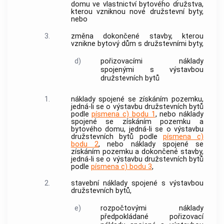
domu
ve vlastnictví bytového družstva,
kterou vzniknou nové
družstevní byty
,
nebo
3.
změna dokončené stavby, kterou
vznikne
bytový dům
s
družstevními byty
,
d)
pořizovacími náklady
spojenými s výstavbou
družstevních bytů
1.
náklady spojené se získáním pozemku,
jedná-li se o
výstavbu družstevních bytů
podle
písmena c) bodu 1
, nebo náklady
spojené se získáním pozemku a
bytového domu
, jedná-li se o
výstavbu
družstevních bytů
podle
písmena c)
bodu 2
, nebo náklady spojené se
získáním pozemku a dokončené stavby,
jedná-li se o
výstavbu družstevních bytů
podle
písmena c) bodu 3
,
2.
stavební náklady spojené s
výstavbou
družstevních bytů
,
e)
rozpočtovými náklady
předpokládané
pořizovací