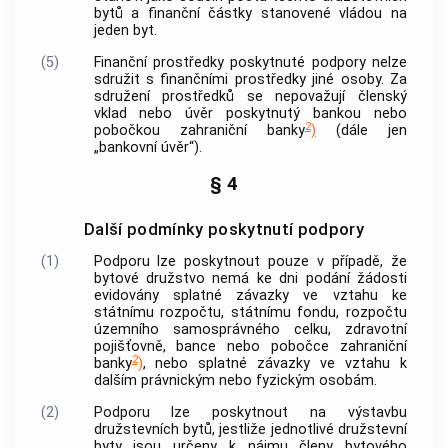
bytů
a finanční částky stanovené vládou na
jeden byt.
(5)
Finanční prostředky poskytnuté
podpory
nelze
sdružit s finančními prostředky jiné osoby. Za
sdružení prostředků se nepovažují členský
vklad nebo úvěr poskytnutý
bankou
nebo
2
pobočkou zahraniční
banky
)
(dále jen
„bankovní úvěr“).
§ 4
Další podmínky poskytnutí podpory
(1)
Podporu
lze poskytnout pouze v případě, že
bytové družstvo nemá ke dni podání žádosti
evidovány splatné závazky ve vztahu ke
státnímu rozpočtu, státnímu fondu, rozpočtu
územního samosprávného celku, zdravotní
pojišťovně,
bance
nebo pobočce zahraniční
2
banky
)
, nebo splatné závazky ve vztahu k
dalším právnickým nebo fyzickým osobám.
(2)
Podporu
lze poskytnout na
výstavbu
družstevních bytů
, jestliže jednotlivé
družstevní
byty
jsou určeny k nájmu členy bytového