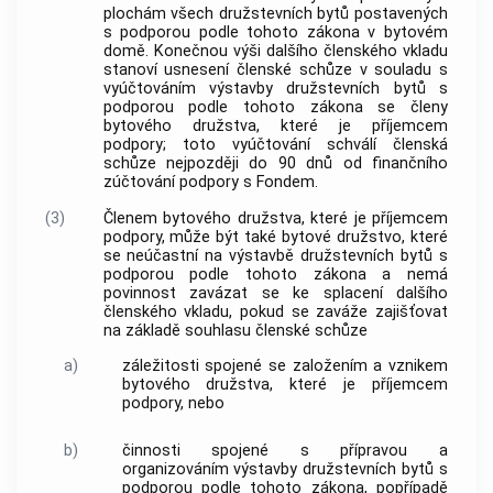
plochám všech
družstevních bytů
postavených
s
podporou
podle tohoto zákona v
bytovém
domě
. Konečnou výši dalšího členského vkladu
stanoví usnesení členské schůze v souladu s
vyúčtováním
výstavby družstevních bytů
s
podporou
podle tohoto zákona se členy
bytového družstva, které je příjemcem
podpory
; toto vyúčtování schválí členská
schůze nejpozději do 90 dnů od finančního
zúčtování
podpory
s Fondem.
(3)
Členem bytového družstva, které je příjemcem
podpory
, může být také bytové družstvo, které
se neúčastní na
výstavbě družstevních bytů
s
podporou
podle tohoto zákona a nemá
povinnost zavázat se ke splacení dalšího
členského vkladu, pokud se zaváže zajišťovat
na základě souhlasu členské schůze
a)
záležitosti spojené se založením a vznikem
bytového družstva, které je příjemcem
podpory
, nebo
b)
činnosti spojené s přípravou a
organizováním
výstavby družstevních bytů
s
podporou
podle tohoto zákona, popřípadě