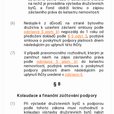
na nichž je prováděna
výstavba družstevních
bytů
, a Fond obdrží listinu o zápisu
zástavního práva do katastru
nemovitostí
.
(6)
Nedojde-li z důvodů na straně bytového
družstva k uzavření zástavní smlouvy podle
odstavce 5 písm. b)
nejpozději do 1 roku od
předložení dokladů podle
§ 5 odst. 5
, pozbývá
smlouva o poskytnutí
podpory
platnosti dnem
následujícím po uplynutí této lhůty.
(7)
V případě pravomocného rozhodnutí, kterým je
zamítnut návrh na zápis zástavního práva
podle
odstavce 5 písm. b)
do katastru
nemovitostí
, pozbývá smlouva o poskytnutí
podpory
platnosti dnem následujícím po
uplynutí lhůty uvedené v
odstavci 6.
§ 8
Kolaudace a finanční zúčtování podpory
(1)
Při
výstavbě družstevních bytů
s
podporou
podle tohoto zákona musí rozhodnutí o
kolaudaci
výstavby družstevních bytů
nabýt