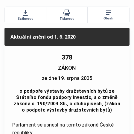
Obsah
Stáhnout
Tisknout
Aktuální znění
od 1. 6. 2020
378
ZÁKON
ze dne 19. srpna 2005
o podpoře výstavby družstevních bytů ze
Státního fondu podpory investic, a o změně
zákona č. 190/2004 Sb., o dluhopisech, (zákon
o podpoře výstavby družstevních bytů)
Parlament se usnesl na tomto zákoně České
republiky: