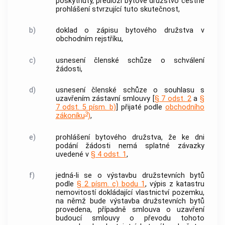
poskytnuty, předloží bytové družstvo čestné
prohlášení stvrzující tuto skutečnost,
b)
doklad o zápisu bytového družstva v
obchodním rejstříku,
c)
usnesení členské schůze o schválení
žádosti,
d)
usnesení členské schůze o souhlasu s
uzavřením zástavní smlouvy [
§ 7 odst. 2
a
§
7 odst. 5 písm. b)
] přijaté podle
obchodního
3
zákoníku
)
,
e)
prohlášení bytového družstva, že ke dni
podání žádosti nemá splatné závazky
uvedené v
§ 4 odst. 1
,
f)
jedná-li se o
výstavbu družstevních bytů
podle
§ 2 písm. c) bodu 1
, výpis z katastru
nemovitostí
dokládající vlastnictví pozemku,
na němž bude
výstavba družstevních bytů
provedena, případně smlouva o uzavření
budoucí smlouvy o převodu tohoto