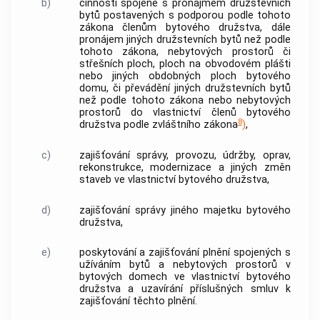
b)
činnosti spojené s pronájmem
družstevních
bytů
postavených s
podporou
podle tohoto
zákona členům bytového družstva, dále
pronájem jiných
družstevních bytů
než podle
tohoto zákona, nebytových prostorů či
střešních ploch, ploch na obvodovém plášti
nebo jiných obdobných ploch
bytového
domu
, či převádění jiných
družstevních bytů
než podle tohoto zákona nebo nebytových
prostorů do vlastnictví členů bytového
8
družstva podle zvláštního zákona
)
,
c)
zajišťování správy, provozu, údržby, oprav,
rekonstrukce, modernizace a jiných změn
staveb ve vlastnictví bytového družstva,
d)
zajišťování správy jiného majetku bytového
družstva,
e)
poskytování a zajišťování plnění spojených s
užíváním bytů a nebytových prostorů v
bytových domech
ve vlastnictví bytového
družstva a uzavírání příslušných smluv k
zajišťování těchto plnění.