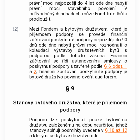
právní moci nejpozději do 4 let ode dne nabytí
právní moci stavebního povolení. V
odůvodněných případech může Fond tuto lhůtu
prodloužit.
(2)
Mezi Fondem a bytovým družstvem, které je
příjemcem
podpory
, se provede finanční
zúčtování poskytnuté
podpory
nejpozději do 90
dnů ode dne nabytí právní moci rozhodnutí o
kolaudaci
výstavby družstevních bytů
s
podporou
podle tohoto zákona. Finanční
zúčtování se řídí ustanoveními smlouvy o
poskytnutí
podpory
uzavřené podle
§ 6 odst. 1
a
2
; finanční zúčtování poskytnuté
podpory
je
bytové družstvo povinno ověřit auditorem.
§ 9
Stanovy bytového družstva, které je příjemcem
podpory
Podporu lze poskytnout pouze bytovému
družstvu založenému na dobu neurčitou, jehož
stanovy splňují podmínky uvedené v
§ 10 až 12
a kterými se bytové družstvo řídí.