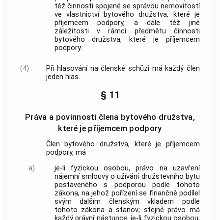
též činnosti spojené se správou
nemovitostí
ve vlastnictví bytového družstva, které je
příjemcem
podpory
, a dále též jiné
záležitosti v rámci předmětu činnosti
bytového družstva, které je příjemcem
podpory
.
(4)
Při hlasování na členské schůzi má každý člen
jeden hlas.
§ 11
Práva a povinnosti člena bytového družstva,
které je příjemcem podpory
Člen bytového družstva, které je příjemcem
podpory
, má
a)
je-li fyzickou osobou, právo na uzavření
nájemní smlouvy o užívání
družstevního bytu
postaveného s
podporou
podle tohoto
zákona, na jehož pořízení se finančně podílel
svým dalším členským vkladem podle
tohoto zákona a stanov; stejné právo má
každý právní nástupce, je-li fyzickou osobou;