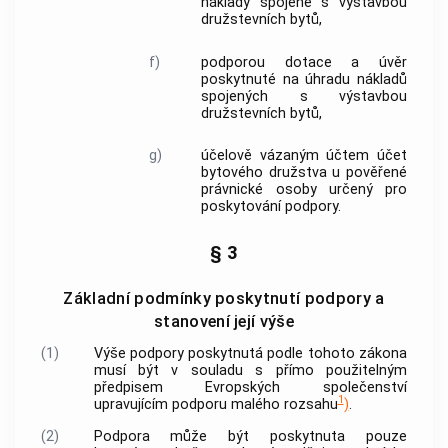
náklady spojené s výstavbou
družstevních bytů
,
f)
podporou
dotace a úvěr
poskytnuté na úhradu nákladů
spojených s
výstavbou
družstevních bytů
,
g)
účelově vázaným účtem účet
bytového družstva u pověřené
právnické osoby určený pro
poskytování
podpory
.
§ 3
Základní podmínky poskytnutí podpory a
stanovení její výše
(1)
Výše
podpory
poskytnutá podle tohoto zákona
musí být v souladu s přímo použitelným
předpisem Evropských společenství
1
upravujícím
podporu
malého rozsahu
)
.
(2)
Podpora
může být poskytnuta pouze