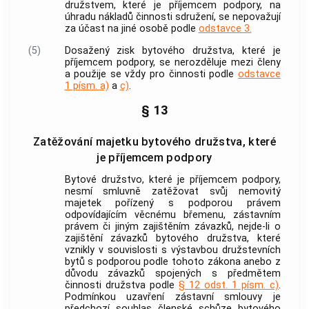
družstvem, které je příjemcem
podpory
, na
úhradu nákladů činnosti sdružení, se nepovažují
za účast na jiné osobě podle
odstavce 3.
(5)
Dosažený zisk bytového družstva, které je
příjemcem
podpory
, se nerozděluje mezi členy
a použije se vždy pro činnosti podle
odstavce
1 písm. a)
a
c)
.
§ 13
Zatěžování majetku bytového družstva, které
je příjemcem podpory
Bytové družstvo, které je příjemcem
podpory
,
nesmí smluvně zatěžovat svůj nemovitý
majetek pořízený s
podporou
právem
odpovídajícím věcnému břemenu, zástavním
právem či jiným zajištěním závazků, nejde-li o
zajištění závazků bytového družstva, které
vznikly v souvislosti s
výstavbou družstevních
bytů
s
podporou
podle tohoto zákona anebo z
důvodu závazků spojených s předmětem
činnosti družstva podle
§ 12 odst. 1 písm. c)
.
Podmínkou uzavření zástavní smlouvy je
předchozí souhlas členské schůze bytového