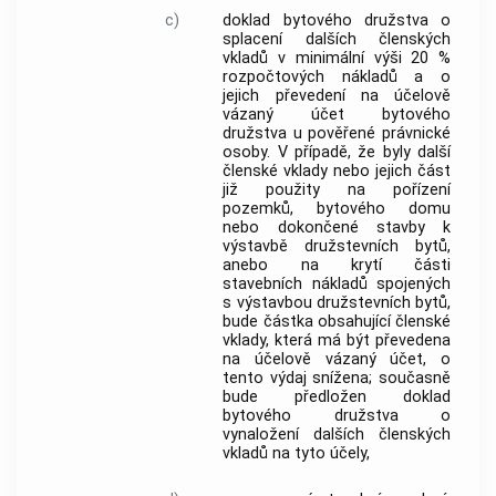
c)
doklad bytového družstva o
splacení dalších členských
vkladů v minimální výši 20 %
rozpočtových nákladů
a o
jejich převedení na účelově
vázaný účet bytového
družstva u pověřené právnické
osoby. V případě, že byly další
členské vklady nebo jejich část
již použity na pořízení
pozemků,
bytového domu
nebo dokončené stavby k
výstavbě družstevních bytů
,
anebo na krytí části
stavebních nákladů spojených
s
výstavbou družstevních bytů
,
bude částka obsahující členské
vklady, která má být převedena
na účelově vázaný účet, o
tento výdaj snížena; současně
bude předložen doklad
bytového družstva o
vynaložení dalších členských
vkladů na tyto účely,