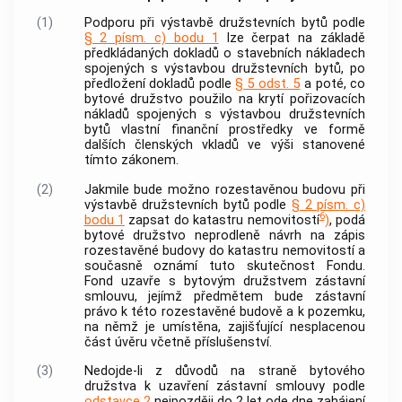
(1)
Podporu
při
výstavbě družstevních bytů
podle
§ 2 písm. c) bodu 1
lze čerpat na základě
předkládaných dokladů o stavebních nákladech
spojených s
výstavbou družstevních bytů
, po
předložení dokladů podle
§ 5 odst. 5
a poté, co
bytové družstvo použilo na krytí
pořizovacích
nákladů spojených s výstavbou družstevních
bytů
vlastní finanční prostředky ve formě
dalších členských vkladů ve výši stanovené
tímto zákonem.
(2)
Jakmile bude možno rozestavěnou budovu při
výstavbě družstevních bytů
podle
§ 2 písm. c)
6
bodu 1
zapsat do katastru
nemovitostí
)
, podá
bytové družstvo neprodleně návrh na zápis
rozestavěné budovy do katastru
nemovitostí
a
současně oznámí tuto skutečnost Fondu.
Fond uzavře s bytovým družstvem zástavní
smlouvu, jejímž předmětem bude zástavní
právo k této rozestavěné budově a k pozemku,
na němž je umístěna, zajišťující nesplacenou
část úvěru včetně příslušenství.
(3)
Nedojde-li z důvodů na straně bytového
družstva k uzavření zástavní smlouvy podle
odstavce 2
nejpozději do 2 let ode dne zahájení