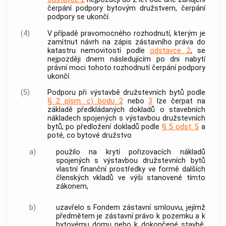
čerpání
podpory
bytovým družstvem, čerpání
podpory
se ukončí.
(4)
V případě pravomocného rozhodnutí, kterým je
zamítnut návrh na zápis zástavního práva do
katastru
nemovitostí
podle
odstavce 2
, se
nejpozději dnem následujícím po dni nabytí
právní moci tohoto rozhodnutí čerpání
podpory
ukončí.
(5)
Podporu
při
výstavbě družstevních bytů
podle
§ 2 písm. c) bodu 2
nebo
3
lze čerpat na
základě předkládaných dokladů o stavebních
nákladech spojených s
výstavbou družstevních
bytů
, po předložení dokladů podle
§ 5 odst. 5
a
poté, co bytové družstvo
a)
použilo na krytí
pořizovacích nákladů
spojených s výstavbou družstevních bytů
vlastní finanční prostředky ve formě dalších
členských vkladů ve výši stanovené tímto
zákonem,
b)
uzavřelo s Fondem zástavní smlouvu, jejímž
předmětem je zástavní právo k pozemku a k
bytovému domu
nebo k dokončené stavbě,