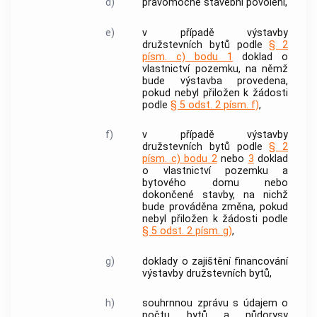
d)
pravomocné stavební povolení,
e)
v případě
výstavby
družstevních bytů
podle
§ 2
písm. c) bodu 1
doklad o
vlastnictví pozemku, na němž
bude výstavba provedena,
pokud nebyl přiložen k žádosti
podle
§ 5 odst. 2 písm. f)
,
f)
v případě
výstavby
družstevních bytů
podle
§ 2
písm. c) bodu 2
nebo
3
doklad
o vlastnictví pozemku a
bytového domu
nebo
dokončené stavby, na nichž
bude prováděna změna, pokud
nebyl přiložen k žádosti podle
§ 5 odst. 2 písm. g)
,
g)
doklady o zajištění financování
výstavby družstevních bytů
,
h)
souhrnnou zprávu s údajem o
počtu bytů a půdorysy