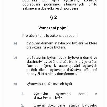
podmínky při jejím využívání, kontrolu
dodržování podmínek stanovených tímto
zákonem a důsledky jejich porušení.
§ 2
Vymezení pojmů
Pro účely tohoto zákona se rozumí
a)
bytovým domem
stavba pro bydlení, ve které
převažuje funkce bydlení,
b)
družstevním bytem
byt v
bytovém domě
ve
vlastnictví bytového družstva, který je určen
formou nájmu k uspokojování bytových
potřeb člena bytového družstva, případně
osoby žijící s ním v domácnosti,
c)
výstavbou družstevních bytů
1.
výstavba
bytového domu
s
družstevními byty
,
2.
změna dokončené stavby
bytového