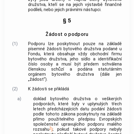
družstva, kteří se na jejich výstavbě finančně
podíleli, nebo jejich právními nástupci.
§ 5
Žádost o podporu
(1)
Podporu
lze poskytnout pouze na základě
písemné žádosti bytového družstva podané u
Fondu, která obsahuje vždy obchodní firmu
bytového družstva, jeho sídlo a identifikační
číslo osoby a musí být předem schválena
členskou schůzí a podána statutárním
orgánem bytového družstva (dále jen
„žádost“).
(2)
K žádosti se přikládá
a)
doklad bytového družstva o veškerých
podporách
, které byly v uplynulých třech
letech předcházejících datu podání žádosti
podle tohoto zákona poskytnuty na základě
přímo použitelného předpisu Evropských
společenství upravujícího
podporu
malého
1
rozsahu
)
; pokud takové
podpory
nebyly