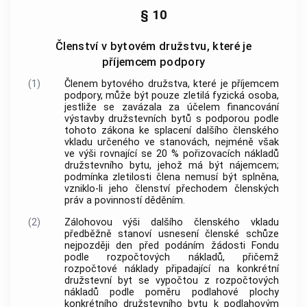
§ 10
Členství v bytovém družstvu, které je
příjemcem podpory
(1)
Členem bytového družstva, které je příjemcem
podpory
, může být pouze zletilá fyzická osoba,
jestliže se zavázala za účelem financování
výstavby družstevních bytů
s
podporou
podle
tohoto zákona ke splacení dalšího členského
vkladu určeného ve stanovách, nejméně však
ve výši rovnající se 20 % pořizovacích nákladů
družstevního bytu
, jehož má být nájemcem;
podmínka zletilosti člena nemusí být splněna,
vzniklo-li jeho členství přechodem členských
práv a povinností děděním.
(2)
Zálohovou výši dalšího členského vkladu
předběžně stanoví usnesení členské schůze
nejpozději den před podáním žádosti Fondu
podle
rozpočtových nákladů
, přičemž
rozpočtové náklady
připadající na konkrétní
družstevní byt
se vypočtou z
rozpočtových
nákladů
podle poměru podlahové plochy
konkrétního
družstevního bytu
k podlahovým