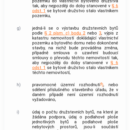
pozemku do vlastnictví bytového družstva
tak, aby nejpozději do doby stanovené v
§ 6
odst. 1
se bytové družstvo stalo vlastníkem
pozemku,
g)
jedná-li se o
výstavbu družstevních bytů
podle
§ 2 písm. c) bodu 2
nebo
3
, výpis z
katastru
nemovitostí
dokládající vlastnictví
pozemku a
bytového domu
nebo dokončené
stavby, na nichž bude prováděna změna,
případně smlouva o uzavření budoucí
smlouvy o převodu těchto
nemovitostí
tak,
aby nejpozději do doby stanovené v
§ 6
odst. 1
se bytové družstvo stalo vlastníkem
těchto
nemovitostí
,
4
h)
pravomocné územní rozhodnutí
)
, nebo
sdělení příslušného stavebního úřadu, že v
daném případě není územní rozhodnutí
vyžadováno,
i)
údaj o počtu
družstevních bytů
, na které je
žádána
podpora
, údaj o podlahové ploše
jednotlivých bytů a podlahové ploše
nebytových prostorů, jsou-li součástí