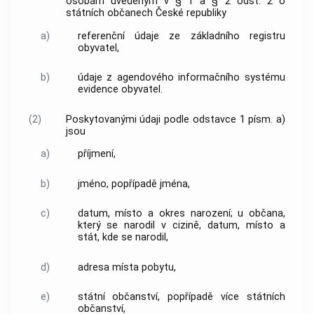
osobám uvedeným v § 1 a § 2 odst. 2 o
státních občanech České republiky
a)
referenční údaje ze základního registru
obyvatel,
b)
údaje z agendového informačního systému
evidence obyvatel.
(2)
Poskytovanými údaji podle odstavce 1 písm. a)
jsou
a)
příjmení,
b)
jméno, popřípadě jména,
c)
datum, místo a okres narození; u občana,
který se narodil v cizině, datum, místo a
stát, kde se narodil,
d)
adresa místa pobytu,
e)
státní občanství, popřípadě více státních
občanství,