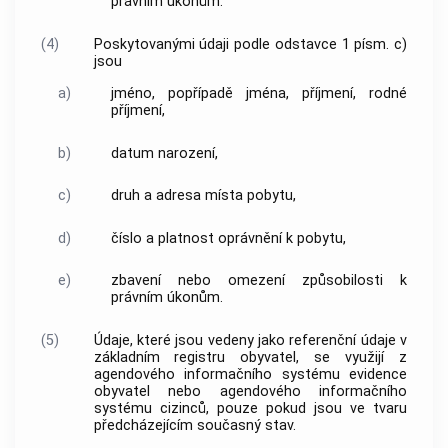
právním úkonům.
(4)
Poskytovanými údaji podle odstavce 1 písm. c)
jsou
a)
jméno, popřípadě jména, příjmení, rodné
příjmení,
b)
datum narození,
c)
druh a adresa místa pobytu,
d)
číslo a platnost oprávnění k pobytu,
e)
zbavení nebo omezení způsobilosti k
právním úkonům.
(5)
Údaje, které jsou vedeny jako referenční údaje v
základním registru obyvatel, se využijí z
agendového informačního systému evidence
obyvatel nebo agendového informačního
systému cizinců, pouze pokud jsou ve tvaru
předcházejícím současný stav.