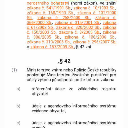
nerostného bohatství
(horní zákon), ve znění
zákona č. 541/1991 Sb.
,
zákona č. 10/1993 Sb.
,
zákona č. 168/1993 Sb.
,
zákona č. 132/2000
Sb.
,
zákona č. 258/2000 Sb.
,
zákona č.
366/2000 Sb.
,
zákona č. 315/2001 Sb.
,
zákona
č. 61/2002 Sb.
,
zákona č. 320/2002 Sb.
,
zákona
č. 150/2003 Sb.
,
zákona č. 3/2005 Sb.
,
zákona
č. 386/2005 Sb.
,
zákona č. 186/2006 Sb.
,
zákona č. 313/2006 Sb.
,
zákona č. 296/2007 Sb.
a
zákona č. 157/2009 Sb.
, § 42 zní:
„§ 42
(1)
Ministerstvo vnitra nebo Policie České republiky
poskytuje Ministerstvu životního prostředí pro
účely výkonu působnosti podle tohoto zákona
a)
referenční údaje ze základního registru
obyvatel,
b)
údaje z agendového informačního systému
evidence obyvatel,
c)
údaje z agendového informačního systému
cizinců.