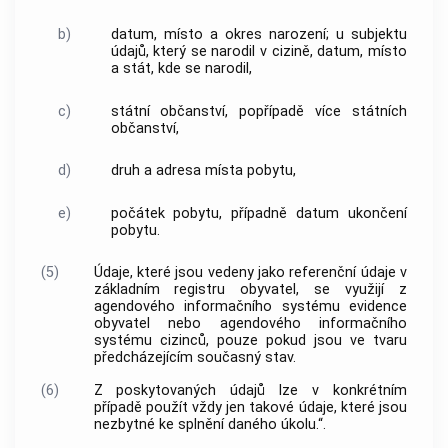
b)
datum, místo a okres narození; u subjektu
údajů, který se narodil v cizině, datum, místo
a stát, kde se narodil,
c)
státní občanství, popřípadě více státních
občanství,
d)
druh a adresa místa pobytu,
e)
počátek pobytu, případně datum ukončení
pobytu.
(5)
Údaje, které jsou vedeny jako referenční údaje v
základním registru obyvatel, se využijí z
agendového informačního systému evidence
obyvatel nebo agendového informačního
systému cizinců, pouze pokud jsou ve tvaru
předcházejícím současný stav.
(6)
Z poskytovaných údajů lze v konkrétním
případě použít vždy jen takové údaje, které jsou
nezbytné ke splnění daného úkolu.“.