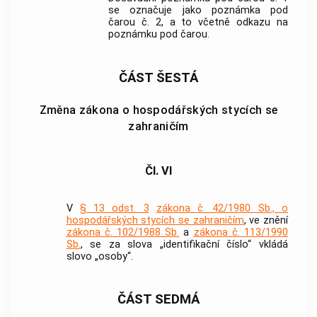
se označuje jako poznámka pod
čarou č. 2, a to včetně odkazu na
poznámku pod čarou.
ČÁST ŠESTÁ
Změna zákona o hospodářských stycích se
zahraničím
Čl. VI
V
§ 13 odst. 3
zákona č. 42/1980 Sb., o
hospodářských stycích se zahraničím
, ve znění
zákona č. 102/1988 Sb.
a
zákona č. 113/1990
Sb.
, se za slova „identifikační číslo“ vkládá
slovo „osoby“.
ČÁST SEDMÁ