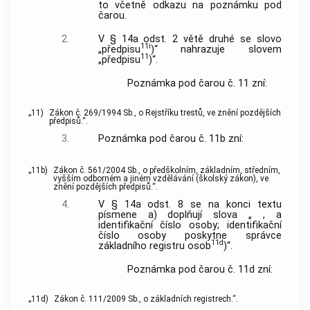
to včetně odkazu na poznámku pod
čarou.
2.
V § 14a odst. 2 větě druhé se slovo
11i
„předpisu
)“ nahrazuje slovem
11
„předpisu
)“.
Poznámka pod čarou č. 11 zní:
„11)
Zákon č. 269/1994 Sb., o Rejstříku trestů, ve znění pozdějších
předpisů.“.
3.
Poznámka pod čarou č. 11b zní:
„11b)
Zákon č. 561/2004 Sb., o předškolním, základním, středním,
vyšším odborném a jiném vzdělávání (školský zákon), ve
znění pozdějších předpisů.“.
4.
V § 14a odst. 8 se na konci textu
písmene a) doplňují slova „ , a
identifikační číslo osoby; identifikační
číslo osoby poskytne správce
11d
základního registru osob
)“.
Poznámka pod čarou č. 11d zní:
„11d)
Zákon č. 111/2009 Sb., o základních registrech.“.