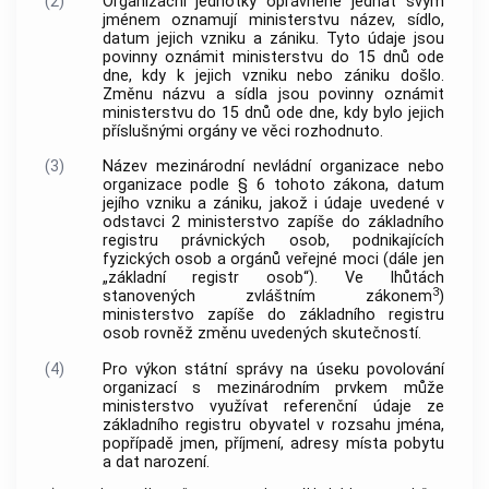
(2)
Organizační jednotky oprávněné jednat svým
jménem oznamují ministerstvu název, sídlo,
datum jejich vzniku a zániku. Tyto údaje jsou
povinny oznámit ministerstvu do 15 dnů ode
dne, kdy k jejich vzniku nebo zániku došlo.
Změnu názvu a sídla jsou povinny oznámit
ministerstvu do 15 dnů ode dne, kdy bylo jejich
příslušnými orgány ve věci rozhodnuto.
(3)
Název mezinárodní nevládní organizace nebo
organizace podle § 6 tohoto zákona, datum
jejího vzniku a zániku, jakož i údaje uvedené v
odstavci 2 ministerstvo zapíše do základního
registru právnických osob, podnikajících
fyzických osob a orgánů veřejné moci (dále jen
„základní registr osob“). Ve lhůtách
3
stanovených zvláštním zákonem
)
ministerstvo zapíše do základního registru
osob rovněž změnu uvedených skutečností.
(4)
Pro výkon státní správy na úseku povolování
organizací s mezinárodním prvkem může
ministerstvo využívat referenční údaje ze
základního registru obyvatel v rozsahu jména,
popřípadě jmen, příjmení, adresy místa pobytu
a dat narození.