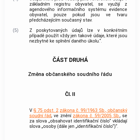
základním registru obyvatel, se využijí z
agendového informačního systému evidence
obyvatel, pouze pokud jsou ve tvaru
předcházejícím současný stav.
(5)
Z poskytovaných údajů lze v konkrétním
případě použít vždy jen takové údaje, které jsou
nezbytné ke splnění daného úkolu.“.
ČÁST DRUHÁ
Změna občanského soudního řádu
Čl. II
V
§ 75 odst. 2
zákona č. 99/1963 Sb., občanský
soudní řád
, ve znění
zákona č. 59/2005 Sb.
, se
za slova „obsahovat identifikační číslo“ vkládají
slova „osoby (dále jen „identifikační číslo“)“.