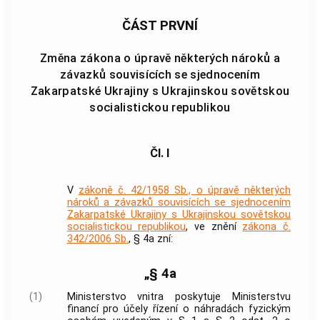
ČÁST PRVNÍ
Změna zákona o úpravě některých nároků a
závazků souvisících se sjednocením
Zakarpatské Ukrajiny s Ukrajinskou sovětskou
socialistickou republikou
Čl. I
V
zákoně č. 42/1958 Sb., o úpravě některých
nároků a závazků souvisících se sjednocením
Zakarpatské Ukrajiny s Ukrajinskou sovětskou
socialistickou republikou
, ve znění
zákona č.
342/2006 Sb.
, § 4a zní:
„§ 4a
(1)
Ministerstvo vnitra poskytuje Ministerstvu
financí pro účely řízení o náhradách fyzickým