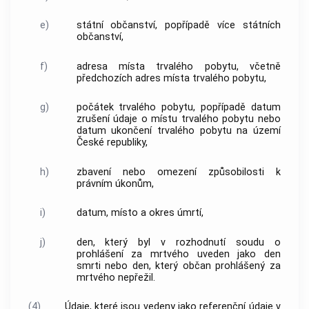
e)
státní občanství, popřípadě více státních
občanství,
f)
adresa místa trvalého pobytu, včetně
předchozích adres místa trvalého pobytu,
g)
počátek trvalého pobytu, popřípadě datum
zrušení údaje o místu trvalého pobytu nebo
datum ukončení trvalého pobytu na území
České republiky,
h)
zbavení nebo omezení způsobilosti k
právním úkonům,
i)
datum, místo a okres úmrtí,
j)
den, který byl v rozhodnutí soudu o
prohlášení za mrtvého uveden jako den
smrti nebo den, který občan prohlášený za
mrtvého nepřežil.
(4)
Údaje, které jsou vedeny jako referenční údaje v