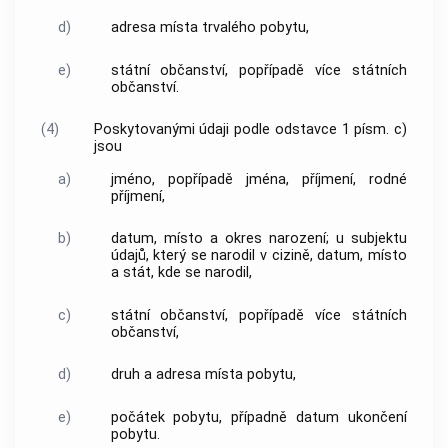
d)
adresa místa trvalého pobytu,
e)
státní občanství, popřípadě více státních
občanství.
(4)
Poskytovanými údaji podle odstavce 1 písm. c)
jsou
a)
jméno, popřípadě jména, příjmení, rodné
příjmení,
b)
datum, místo a okres narození; u subjektu
údajů, který se narodil v cizině, datum, místo
a stát, kde se narodil,
c)
státní občanství, popřípadě více státních
občanství,
d)
druh a adresa místa pobytu,
e)
počátek pobytu, případně datum ukončení
pobytu.