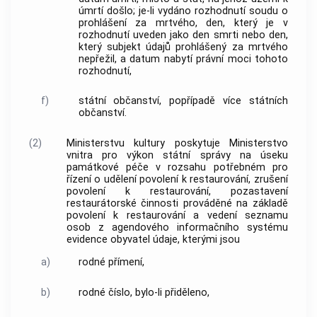
úmrtí došlo; je-li vydáno rozhodnutí soudu o
prohlášení za mrtvého, den, který je v
rozhodnutí uveden jako den smrti nebo den,
který subjekt údajů prohlášený za mrtvého
nepřežil, a datum nabytí právní moci tohoto
rozhodnutí,
f)
státní občanství, popřípadě více státních
občanství.
(2)
Ministerstvu kultury poskytuje Ministerstvo
vnitra pro výkon státní správy na úseku
památkové péče v rozsahu potřebném pro
řízení o udělení povolení k restaurování, zrušení
povolení k restaurování, pozastavení
restaurátorské činnosti prováděné na základě
povolení k restaurování a vedení seznamu
osob z agendového informačního systému
evidence obyvatel údaje, kterými jsou
a)
rodné přímení,
b)
rodné číslo, bylo-li přiděleno,