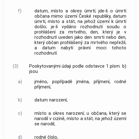
f)
datum, místo a okres úmrtí; jde-li o úmrtí
občana mimo území České republiky, datum
úmrtí, místo a stát, na jehož území k úmrtí
došlo; je-li vydáno rozhodnutí soudu o
prohlášení za mrtvého, den, který je v
rozhodnutí uveden jako den smrti nebo den,
který občan prohlášený za mrtvého nepřežil,
a datum nabytí právní moci tohoto
rozhodnutí.
(3)
Poskytovanými údaji podle odstavce 1 písm. b)
jsou
a)
jméno, popřípadě jména, příjmení, rodné
příjmení,
b)
datum narození,
c)
místo a okres narození; u občana, který se
narodil v cizině, místo a stát, na jehož území
se narodil,
d)
rodné číslo,