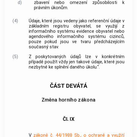
d)
zbavení nebo omezení způsobilosti k
právním úkonům.
(4)
Údaje, které jsou vedeny jako referenční údaje v
základním registru obyvatel, se využijí z
informačního systému evidence obyvatel nebo
agendového informačního systému cizinců,
pouze pokud jsou ve tvaru předcházejícím
současný stav.
(5)
Z poskytovaných údajů lze v konkrétním
případě použít vždy jen takové údaje, které jsou
nezbytné ke splnění daného úkolu.“.
ČÁST DEVÁTÁ
Změna horního zákona
Čl. IX
V
zákoně č. 44/1988 Sb., o ochraně a využití