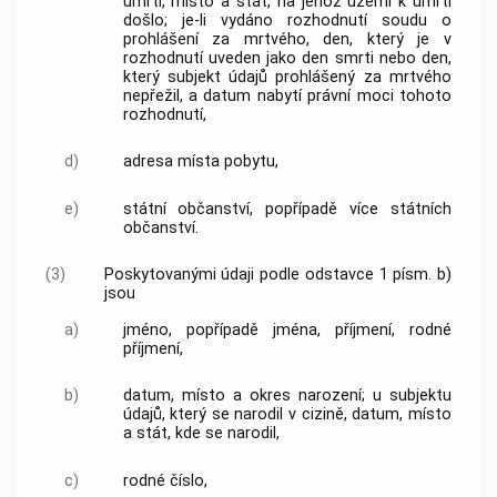
úmrtí, místo a stát, na jehož území k úmrtí
došlo; je-li vydáno rozhodnutí soudu o
prohlášení za mrtvého, den, který je v
rozhodnutí uveden jako den smrti nebo den,
který subjekt údajů prohlášený za mrtvého
nepřežil, a datum nabytí právní moci tohoto
rozhodnutí,
d)
adresa místa pobytu,
e)
státní občanství, popřípadě více státních
občanství.
(3)
Poskytovanými údaji podle odstavce 1 písm. b)
jsou
a)
jméno, popřípadě jména, příjmení, rodné
příjmení,
b)
datum, místo a okres narození; u subjektu
údajů, který se narodil v cizině, datum, místo
a stát, kde se narodil,
c)
rodné číslo,