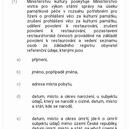
(1)
Ministerstvu kultury poskytuje Ministerstvo
vnitra pro výkon státní správy na úseku
památkové péče v rozsahu potřebném pro
řízení o prohlášení věci za kulturní památku,
zrušení prohlášení věci za kulturní památku,
udělení povolení k restaurování, zrušení
povolení k restaurování, pozastavení
restaurátorské činnosti prováděné na základě
povolení k restaurování a vedení seznamu
osob ze základního registru obyvatel
referenční údaje, kterými jsou
a)
příjmení,
b)
jméno, popřípadě jména,
c)
adresa místa pobytu,
d)
datum, místo a okres narození; u subjektu
údajů, který se narodil v cizině, datum, místo
a stát, kde se narodil,
e)
datum, místo a okres úmrtí; jde-li o úmrtí
subjektu údajů mimo území České republiky,
datum úmrtí, místo a stát, na jehož území k