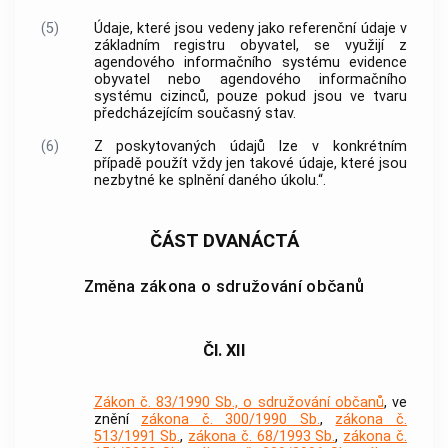
(5)
Údaje, které jsou vedeny jako referenční údaje v
základním registru obyvatel, se využijí z
agendového informačního systému evidence
obyvatel nebo agendového informačního
systému cizinců, pouze pokud jsou ve tvaru
předcházejícím současný stav.
(6)
Z poskytovaných údajů lze v konkrétním
případě použít vždy jen takové údaje, které jsou
nezbytné ke splnění daného úkolu.“.
ČÁST DVANÁCTÁ
Změna zákona o sdružování občanů
Čl. XII
Zákon č. 83/1990 Sb., o sdružování občanů
, ve
znění
zákona č. 300/1990 Sb.
,
zákona č.
513/1991 Sb.
,
zákona č. 68/1993 Sb.
,
zákona č.