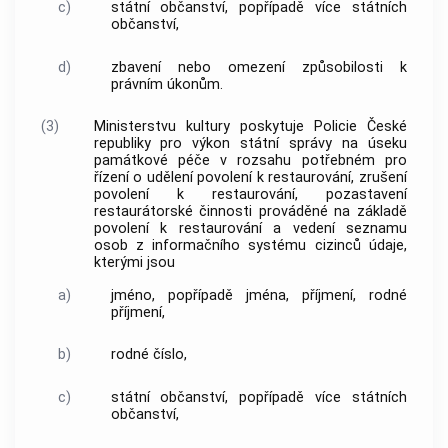
c)
státní občanství, popřípadě více státních
občanství,
d)
zbavení nebo omezení způsobilosti k
právním úkonům.
(3)
Ministerstvu kultury poskytuje Policie České
republiky pro výkon státní správy na úseku
památkové péče v rozsahu potřebném pro
řízení o udělení povolení k restaurování, zrušení
povolení k restaurování, pozastavení
restaurátorské činnosti prováděné na základě
povolení k restaurování a vedení seznamu
osob z informačního systému cizinců údaje,
kterými jsou
a)
jméno, popřípadě jména, příjmení, rodné
příjmení,
b)
rodné číslo,
c)
státní občanství, popřípadě více státních
občanství,