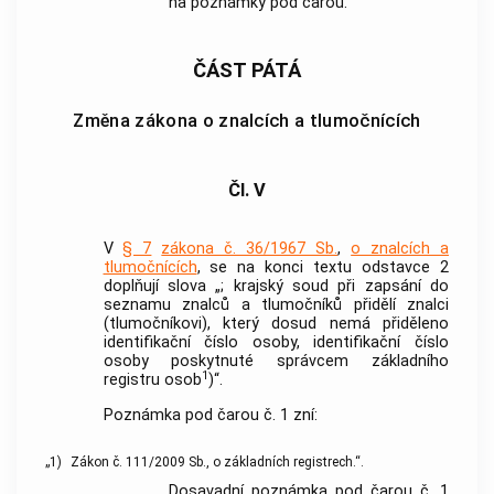
na poznámky pod čarou.
ČÁST PÁTÁ
Změna zákona o znalcích a tlumočnících
Čl. V
V
§ 7
zákona č. 36/1967 Sb.
,
o znalcích a
tlumočnících
, se na konci textu odstavce 2
doplňují slova „; krajský soud při zapsání do
seznamu znalců a tlumočníků přidělí znalci
(tlumočníkovi), který dosud nemá přiděleno
identifikační číslo osoby, identifikační číslo
osoby poskytnuté správcem základního
1
registru osob
)“.
Poznámka pod čarou č. 1 zní:
„1)
Zákon č. 111/2009 Sb., o základních registrech.“.
Dosavadní poznámka pod čarou č. 1