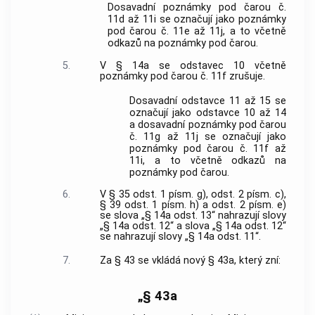
Dosavadní poznámky pod čarou č.
11d až 11i se označují jako poznámky
pod čarou č. 11e až 11j, a to včetně
odkazů na poznámky pod čarou.
5.
V § 14a se odstavec 10 včetně
poznámky pod čarou č. 11f zrušuje.
Dosavadní odstavce 11 až 15 se
označují jako odstavce 10 až 14
a dosavadní poznámky pod čarou
č. 11g až 11j se označují jako
poznámky pod čarou č. 11f až
11i, a to včetně odkazů na
poznámky pod čarou.
6.
V § 35 odst. 1 písm. g), odst. 2 písm. c),
§ 39 odst. 1 písm. h) a odst. 2 písm. e)
se slova „§ 14a odst. 13“ nahrazují slovy
„§ 14a odst. 12“ a slova „§ 14a odst. 12“
se nahrazují slovy „§ 14a odst. 11“.
7.
Za § 43 se vkládá nový § 43a, který zní:
„§ 43a