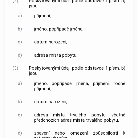
(2)
Poskytovanými údaji podle odstavce 1 písm. a)
jsou
a)
příjmení,
b)
jméno, popřípadě jména,
c)
datum narození,
d)
adresa místa pobytu.
(3)
Poskytovanými údaji podle odstavce 1 písm. b)
jsou
a)
jméno, popřípadě jména, příjmení, rodné
příjmení,
b)
datum narození,
c)
adresa místa trvalého pobytu, včetně
předchozích adres místa trvalého pobytu,
d)
zbavení nebo omezení způsobilosti k