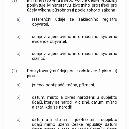
(1)
Ministerstvo vnitra nebo Policie České republiky
poskytuje Ministerstvu životního prostředí pro
účely výkonu působnosti podle tohoto zákona
a)
referenční údaje ze základního registru
obyvatel,
b)
údaje z agendového informačního systému
evidence obyvatel,
c)
údaje z agendového informačního systému
cizinců.
(2)
Poskytovanými údaji podle odstavce 1 písm. a)
jsou
a)
jméno, popřípadě jména, příjmení,
b)
datum, místo a okres narození; u subjektu
údajů, který se narodil v cizině, datum, místo
a stát, kde se narodil,
c)
datum a místo úmrtí; jde-li o úmrtí subjektu
údajů mimo území České republiky, datum