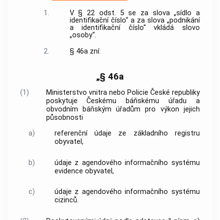
1.
V § 22 odst. 5 se za slova „sídlo a
identifikační číslo“ a za slova „podnikání
a identifikační číslo“ vkládá slovo
„osoby“.
2.
§ 46a zní:
„§ 46a
(1)
Ministerstvo vnitra nebo Policie České republiky
poskytuje Českému báňskému úřadu a
obvodním báňským úřadům pro výkon jejich
působnosti
a)
referenční údaje ze základního registru
obyvatel,
b)
údaje z agendového informačního systému
evidence obyvatel,
c)
údaje z agendového informačního systému
cizinců.