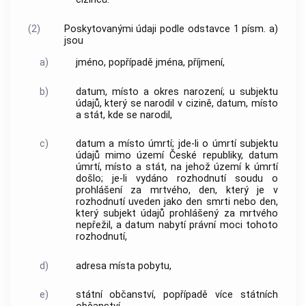
(2)
Poskytovanými údaji podle odstavce 1 písm. a)
jsou
a)
jméno, popřípadě jména, příjmení,
b)
datum, místo a okres narození; u subjektu
údajů, který se narodil v cizině, datum, místo
a stát, kde se narodil,
c)
datum a místo úmrtí; jde-li o úmrtí subjektu
údajů mimo území České republiky, datum
úmrtí, místo a stát, na jehož území k úmrtí
došlo; je-li vydáno rozhodnutí soudu o
prohlášení za mrtvého, den, který je v
rozhodnutí uveden jako den smrti nebo den,
který subjekt údajů prohlášený za mrtvého
nepřežil, a datum nabytí právní moci tohoto
rozhodnutí,
d)
adresa místa pobytu,
e)
státní občanství, popřípadě více státních