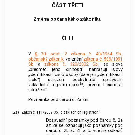
ČÁST TŘETÍ
Změna občanského zákoníku
Čl. III
V
§ 20i odst. 2
zákona č. 40/1964 Sb.,
občanský zákoník
, ve znění
zákona č. 509/1991
Sb.
a
zákona č. 320/2002 Sb.
, se slova
„předmět jeho činnosti“ nahrazují slovy
„identifikační číslo osoby (dále jen „identifikační
číslo“) sdružení poskytnuté správcem
2a
základního registru osob
), předmět činnosti
sdružení“.
Poznámka pod čarou č. 2a zní:
„2a)
Zákon č. 111/2009 Sb., o základních registrech.“.
Dosavadní poznámky pod čarou č. 2a
až 2e se označují jako poznámky pod
čarou č. 2b až 2f, a to včetně odkazů