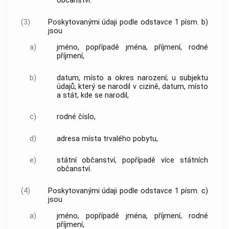
občanství.
(3)
Poskytovanými údaji podle odstavce 1 písm. b)
jsou
a)
jméno, popřípadě jména, příjmení, rodné
příjmení,
b)
datum, místo a okres narození; u subjektu
údajů, který se narodil v cizině, datum, místo
a stát, kde se narodil,
c)
rodné číslo,
d)
adresa místa trvalého pobytu,
e)
státní občanství, popřípadě více státních
občanství.
(4)
Poskytovanými údaji podle odstavce 1 písm. c)
jsou
a)
jméno, popřípadě jména, příjmení, rodné
příjmení,