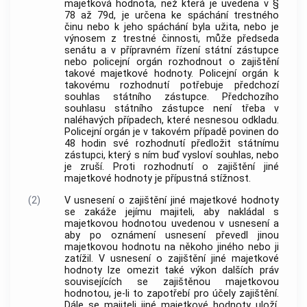
majetková hodnota, než která je uvedena v §
78 až 79d, je určena ke spáchání trestného
činu nebo k jeho spáchání byla užita, nebo je
výnosem z trestné činnosti, může předseda
senátu a v přípravném řízení státní zástupce
nebo policejní orgán rozhodnout o zajištění
takové majetkové hodnoty. Policejní orgán k
takovému rozhodnutí potřebuje předchozí
souhlas státního zástupce. Předchozího
souhlasu státního zástupce není třeba v
naléhavých případech, které nesnesou odkladu.
Policejní orgán je v takovém případě povinen do
48 hodin své rozhodnutí předložit státnímu
zástupci, který s ním buď vysloví souhlas, nebo
je zruší. Proti rozhodnutí o zajištění jiné
majetkové hodnoty je přípustná stížnost.
(2)
V usnesení o zajištění jiné majetkové hodnoty
se zakáže jejímu majiteli, aby nakládal s
majetkovou hodnotou uvedenou v usnesení a
aby po oznámení usnesení převedl jinou
majetkovou hodnotu na někoho jiného nebo ji
zatížil. V usnesení o zajištění jiné majetkové
hodnoty lze omezit také výkon dalších práv
souvisejících se zajištěnou majetkovou
hodnotou, je-li to zapotřebí pro účely zajištění.
Dále se majiteli jiné majetkové hodnoty uloží,