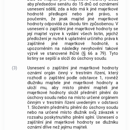
aby předsedovi senátu do 15 dnů od oznámení
usnesení sdělil, zda a kdo má k jiné majetkové
hodnotě předkupní nebo jiné právo, s
poučením, že jinak majitel jiné majetkové
hodnoty odpovídá za škodu tím způsobenou. V
usnesení o zajištění jiné majetkové hodnoty se
její majitel vyzve k vydání všech listin, jejichž
předložení je nutné k uplatnění určitého práva k
zajištěné jiné majetkové hodnotě, s
upozorněním na následky nevyhovění takové
výzvě ve stanovené lhůtě (§ 66 a 79). Tyto
listiny se sepíší a složí do úschovy soudu.
(3)
Usnesení o zajištění jiné majetkové hodnoty
oznámí orgán činný v trestním řízení, který
rozhodl o zajištění podle odstavce 1, rovněž
dlužníku majitele jiné majetkové hodnoty a
uloží mu, aby místo plnění majiteli jiné
majetkové hodnoty složil předmět plnění do
úschovy soudu nebo na místo určené orgánem
činným v trestním řízení uvedeným v odstavci
1. Složením předmětu plnění do úschovy soudu
nebo na určené místo dlužník svůj závazek v
rozsahu poskytnutého plnění splní. Usnesení o
zajištění jiné majetkové hodnoty se dlužníku
oznámí dříve než jejímu majiteli.