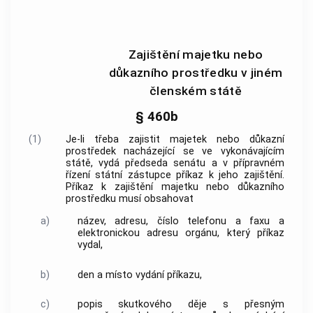
Zajištění majetku nebo
důkazního prostředku v jiném
členském státě
§ 460b
(1)
Je-li třeba zajistit majetek nebo důkazní
prostředek nacházející se ve vykonávajícím
státě, vydá předseda senátu a v přípravném
řízení státní zástupce příkaz k jeho zajištění.
Příkaz k zajištění majetku nebo důkazního
prostředku musí obsahovat
a)
název, adresu, číslo telefonu a faxu a
elektronickou adresu orgánu, který příkaz
vydal,
b)
den a místo vydání příkazu,
c)
popis skutkového děje s přesným