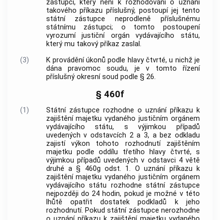
zástupci, který není k rozhodování o uznání
takového příkazu příslušný, postoupí jej tento
státní zástupce neprodleně příslušnému
státnímu zástupci; o tomto postoupení
vyrozumí justiční orgán vydávajícího státu,
který mu takový příkaz zaslal.
(3)
K provádění úkonů podle hlavy čtvrté, u nichž je
dána pravomoc soudu, je v tomto řízení
příslušný okresní soud podle § 26.
§ 460f
(1)
Státní zástupce rozhodne o uznání příkazu k
zajištění majetku vydaného justičním orgánem
vydávajícího státu, s výjimkou případů
uvedených v odstavcích 2 a 3, a bez odkladu
zajistí výkon tohoto rozhodnutí zajištěním
majetku podle oddílu třetího hlavy čtvrté, s
výjimkou případů uvedených v odstavci 4 větě
druhé a § 460g odst. 1. O uznání příkazu k
zajištění majetku vydaného justičním orgánem
vydávajícího státu rozhodne státní zástupce
nejpozději do 24 hodin, pokud je možné v této
lhůtě opatřit dostatek podkladů k jeho
rozhodnutí. Pokud státní zástupce nerozhodne
o uznání příkazu k zajištění majetku vydaného