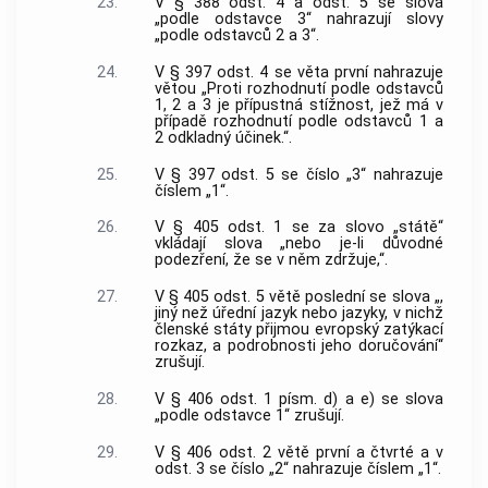
23.
V § 388 odst. 4 a odst. 5 se slova
„podle odstavce 3“ nahrazují slovy
„podle odstavců 2 a 3“.
24.
V § 397 odst. 4 se věta první nahrazuje
větou „Proti rozhodnutí podle odstavců
1, 2 a 3 je přípustná stížnost, jež má v
případě rozhodnutí podle odstavců 1 a
2 odkladný účinek.“.
25.
V § 397 odst. 5 se číslo „3“ nahrazuje
číslem „1“.
26.
V § 405 odst. 1 se za slovo „státě“
vkládají slova „nebo je-li důvodné
podezření, že se v něm zdržuje,“.
27.
V § 405 odst. 5 větě poslední se slova „,
jiný než úřední jazyk nebo jazyky, v nichž
členské státy přijmou evropský zatýkací
rozkaz, a podrobnosti jeho doručování“
zrušují.
28.
V § 406 odst. 1 písm. d) a e) se slova
„podle odstavce 1“ zrušují.
29.
V § 406 odst. 2 větě první a čtvrté a v
odst. 3 se číslo „2“ nahrazuje číslem „1“.