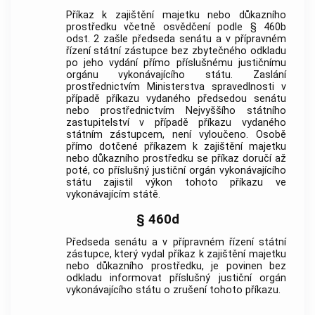
Příkaz k zajištění majetku nebo důkazního
prostředku včetně osvědčení podle § 460b
odst. 2 zašle předseda senátu a v přípravném
řízení státní zástupce bez zbytečného odkladu
po jeho vydání přímo příslušnému justičnímu
orgánu vykonávajícího státu. Zaslání
prostřednictvím Ministerstva spravedlnosti v
případě příkazu vydaného předsedou senátu
nebo prostřednictvím Nejvyššího státního
zastupitelství v případě příkazu vydaného
státním zástupcem, není vyloučeno. Osobě
přímo dotčené příkazem k zajištění majetku
nebo důkazního prostředku se příkaz doručí až
poté, co příslušný justiční orgán vykonávajícího
státu zajistil výkon tohoto příkazu ve
vykonávajícím státě.
§ 460d
Předseda senátu a v přípravném řízení státní
zástupce, který vydal příkaz k zajištění majetku
nebo důkazního prostředku, je povinen bez
odkladu informovat příslušný justiční orgán
vykonávajícího státu o zrušení tohoto příkazu.