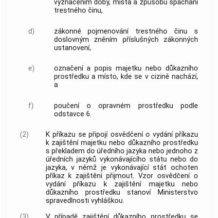
vyznačením doby, místa a způsobu spáchání
trestného činu,
d)
zákonné pojmenování trestného činu s
doslovným zněním příslušných zákonných
ustanovení,
e)
označení a popis majetku nebo důkazního
prostředku a místo, kde se v cizině nachází,
a
f)
poučení o opravném prostředku podle
odstavce 6.
(2)
K příkazu se připojí osvědčení o vydání příkazu
k zajištění majetku nebo důkazního prostředku
s překladem do úředního jazyka nebo jednoho z
úředních jazyků vykonávajícího státu nebo do
jazyka, v němž je vykonávající stát ochoten
příkaz k zajištění přijmout. Vzor osvědčení o
vydání příkazu k zajištění majetku nebo
důkazního prostředku stanoví Ministerstvo
spravedlnosti vyhláškou.
(3)
V případě zajištění důkazního prostředku se