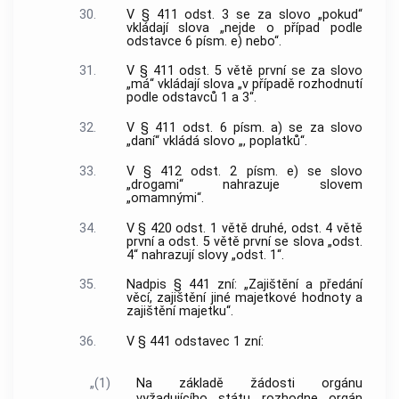
30.
V § 411 odst. 3 se za slovo „pokud“
vkládají slova „nejde o případ podle
odstavce 6 písm. e) nebo“.
31.
V § 411 odst. 5 větě první se za slovo
„má“ vkládají slova „v případě rozhodnutí
podle odstavců 1 a 3“.
32.
V § 411 odst. 6 písm. a) se za slovo
„daní“ vkládá slovo „, poplatků“.
33.
V § 412 odst. 2 písm. e) se slovo
„drogami“ nahrazuje slovem
„omamnými“.
34.
V § 420 odst. 1 větě druhé, odst. 4 větě
první a odst. 5 větě první se slova „odst.
4“ nahrazují slovy „odst. 1“.
35.
Nadpis § 441 zní: „Zajištění a předání
věcí, zajištění jiné majetkové hodnoty a
zajištění majetku“.
36.
V § 441 odstavec 1 zní:
„(1)
Na základě žádosti orgánu
vyžadujícího státu rozhodne orgán