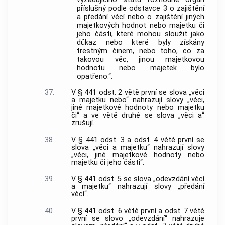
příslušný podle odstavce 3 o zajištění
a předání věcí nebo o zajištění jiných
majetkových hodnot nebo majetku či
jeho části, které mohou sloužit jako
důkaz nebo které byly získány
trestným činem, nebo toho, co za
takovou věc, jinou majetkovou
hodnotu nebo majetek bylo
opatřeno.“.
37.
V § 441 odst. 2 větě první se slova „věci
a majetku nebo“ nahrazují slovy „věci,
jiné majetkové hodnoty nebo majetku
či“ a ve větě druhé se slova „věci a“
zrušují.
38.
V § 441 odst. 3 a odst. 4 větě první se
slova „věci a majetku“ nahrazují slovy
„věci, jiné majetkové hodnoty nebo
majetku či jeho části“.
39.
V § 441 odst. 5 se slova „odevzdání věcí
a majetku“ nahrazují slovy „předání
věcí“.
40.
V § 441 odst. 6 větě první a odst. 7 větě
první se slovo „odevzdání“ nahrazuje