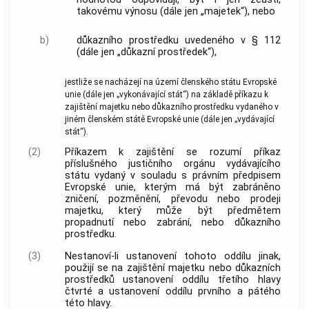
takovému výnosu (dále jen „majetek“), nebo
b)
důkazního prostředku uvedeného v § 112
(dále jen „důkazní prostředek“),
jestliže se nacházejí na území členského státu Evropské
unie (dále jen „vykonávající stát“) na základě příkazu k
zajištění majetku nebo důkazního prostředku vydaného v
jiném členském státě Evropské unie (dále jen „vydávající
stát“).
(2)
Příkazem k zajištění se rozumí příkaz
příslušného justičního orgánu vydávajícího
státu vydaný v souladu s právním předpisem
Evropské unie, kterým má být zabráněno
zničení, pozměnění, převodu nebo prodeji
majetku, který může být předmětem
propadnutí nebo zabrání, nebo důkazního
prostředku.
(3)
Nestanoví-li ustanovení tohoto oddílu jinak,
použijí se na zajištění majetku nebo důkazních
prostředků ustanovení oddílu třetího hlavy
čtvrté a ustanovení oddílu prvního a pátého
této hlavy.