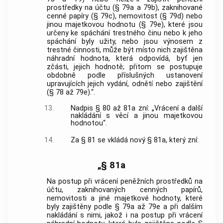
prostředky na účtu (§ 79a a 79b), zaknihované
cenné papíry (§ 79c), nemovitost (§ 79d) nebo
jinou majetkovou hodnotu (§ 79e), které jsou
určeny ke spáchání trestného činu nebo k jeho
spáchání byly užity, nebo jsou výnosem z
trestné činnosti, může být místo nich zajištěna
náhradní hodnota, která odpovídá, byť jen
zčásti, jejich hodnotě; přitom se postupuje
obdobně podle příslušných ustanovení
upravujících jejich vydání, odnětí nebo zajištění
(§ 78 až 79e).“.
13.
Nadpis § 80 až 81a zní: „Vrácení a další
nakládání s věcí a jinou majetkovou
hodnotou“.
14.
Za § 81 se vkládá nový § 81a, který zní:
„§ 81a
Na postup při vrácení peněžních prostředků na
účtu, zaknihovaných cenných papírů,
nemovitosti a jiné majetkové hodnoty, které
byly zajištěny podle § 79a až 79e a při dalším
nakládání s nimi, jakož i na postup při vrácení