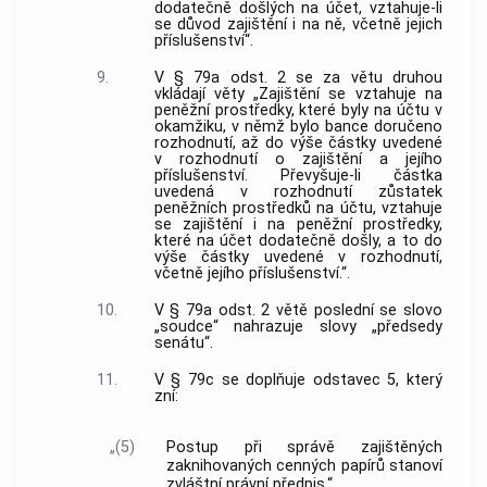
dodatečně došlých na účet, vztahuje-li
se důvod zajištění i na ně, včetně jejich
příslušenství“.
9.
V § 79a odst. 2 se za větu druhou
vkládají věty „Zajištění se vztahuje na
peněžní prostředky, které byly na účtu v
okamžiku, v němž bylo bance doručeno
rozhodnutí, až do výše částky uvedené
v rozhodnutí o zajištění a jejího
příslušenství. Převyšuje-li částka
uvedená v rozhodnutí zůstatek
peněžních prostředků na účtu, vztahuje
se zajištění i na peněžní prostředky,
které na účet dodatečně došly, a to do
výše částky uvedené v rozhodnutí,
včetně jejího příslušenství.“.
10.
V § 79a odst. 2 větě poslední se slovo
„soudce“ nahrazuje slovy „předsedy
senátu“.
11.
V § 79c se doplňuje odstavec 5, který
zní:
„(5)
Postup při správě zajištěných
zaknihovaných cenných papírů stanoví
zvláštní právní předpis.“.