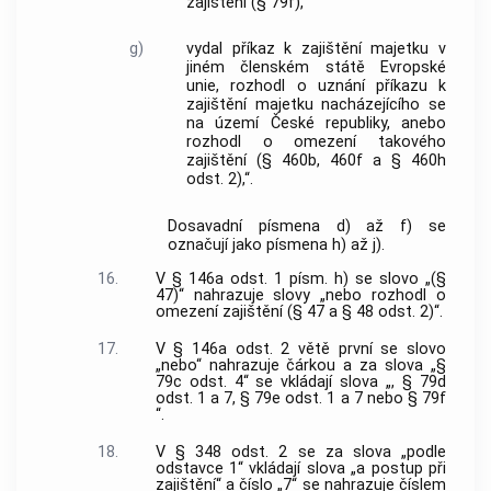
zajištění (§ 79f),
g)
vydal příkaz k zajištění majetku v
jiném členském státě Evropské
unie, rozhodl o uznání příkazu k
zajištění majetku nacházejícího se
na území České republiky, anebo
rozhodl o omezení takového
zajištění (§ 460b, 460f a § 460h
odst. 2),“.
Dosavadní písmena d) až f) se
označují jako písmena h) až j).
16.
V § 146a odst. 1 písm. h) se slovo „(§
47)“ nahrazuje slovy „nebo rozhodl o
omezení zajištění (§ 47 a § 48 odst. 2)“.
17.
V § 146a odst. 2 větě první se slovo
„nebo“ nahrazuje čárkou a za slova „§
79c odst. 4“ se vkládají slova „, § 79d
odst. 1 a 7, § 79e odst. 1 a 7 nebo § 79f
“.
18.
V § 348 odst. 2 se za slova „podle
odstavce 1“ vkládají slova „a postup při
zajištění“ a číslo „7“ se nahrazuje číslem