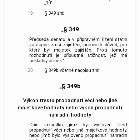
„10“.
19.
§ 349 zní:
„§ 349
Předseda senátu a v přípravném řízení státní
zástupce zruší zajištění, pomine-li důvod, pro
který byl majetek zajištěn. Proti tomuto
rozhodnutí je přípustná stížnost, jež má
odkladný účinek.“.
20.
§ 349b včetně nadpisu zní:
„§ 349b
Výkon trestu propadnutí věci nebo jiné
majetkové hodnoty nebo výkon propadnutí
náhradní hodnoty
Opis rozsudku, jímž byl vysloven trest
propadnutí věci nebo jiné majetkové hodnoty,
nebo jímž bylo vysloveno propadnutí náhradní