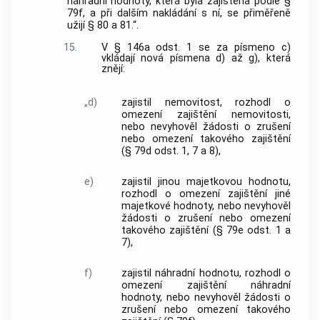
náhradní hodnoty, která byla zajištěna podle §
79f, a při dalším nakládání s ní, se přiměřeně
užijí § 80 a 81.“.
15.
V § 146a odst. 1 se za písmeno c)
vkládají nová písmena d) až g), která
znějí:
„d)
zajistil nemovitost, rozhodl o
omezení zajištění nemovitosti,
nebo nevyhověl žádosti o zrušení
nebo omezení takového zajištění
(§ 79d odst. 1, 7 a 8),
e)
zajistil jinou majetkovou hodnotu,
rozhodl o omezení zajištění jiné
majetkové hodnoty, nebo nevyhověl
žádosti o zrušení nebo omezení
takového zajištění (§ 79e odst. 1 a
7),
f)
zajistil náhradní hodnotu, rozhodl o
omezení zajištění náhradní
hodnoty, nebo nevyhověl žádosti o
zrušení nebo omezení takového