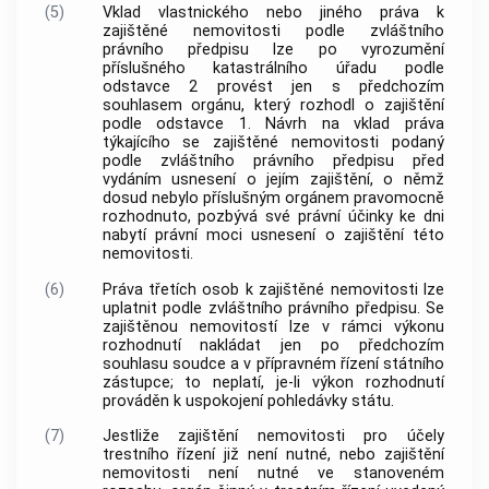
(5)
Vklad vlastnického nebo jiného práva k
zajištěné nemovitosti podle zvláštního
právního předpisu lze po vyrozumění
příslušného katastrálního úřadu podle
odstavce 2 provést jen s předchozím
souhlasem orgánu, který rozhodl o zajištění
podle odstavce 1. Návrh na vklad práva
týkajícího se zajištěné nemovitosti podaný
podle zvláštního právního předpisu před
vydáním usnesení o jejím zajištění, o němž
dosud nebylo příslušným orgánem pravomocně
rozhodnuto, pozbývá své právní účinky ke dni
nabytí právní moci usnesení o zajištění této
nemovitosti.
(6)
Práva třetích osob k zajištěné nemovitosti lze
uplatnit podle zvláštního právního předpisu. Se
zajištěnou nemovitostí lze v rámci výkonu
rozhodnutí nakládat jen po předchozím
souhlasu soudce a v přípravném řízení státního
zástupce; to neplatí, je-li výkon rozhodnutí
prováděn k uspokojení pohledávky státu.
(7)
Jestliže zajištění nemovitosti pro účely
trestního řízení již není nutné, nebo zajištění
nemovitosti není nutné ve stanoveném