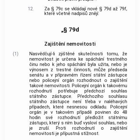
12.
Za § 79c se vkládají nové § 79d až 79f,
které včetně nadpisů znějí:
„§ 79d
Zajištění nemovitosti
(1)
Nasvědčují-li zjištěné skutečnosti tomu, že
nemovitost je určena ke spáchání trestného
činu nebo k jeho spáchání byla užita, nebo je
výnosem z trestné činnosti, může předseda
senátu a v přípravném řízení státní zástupce
nebo policejní orgán rozhodnout o zajištění
takové nemovitosti. Policejní orgán k takovému
rozhodnutí potřebuje předchozí souhlas
státního zástupce. Předchozího souhlasu
státního zástupce není třeba v naléhavých
případech, které nesnesou odkladu. Policejní
orgán je v takovém případě povinen do 48
hodin své rozhodnutí předložit státnímu
zástupci, který s ním buď vysloví souhlas, nebo
je zruší. Proti rozhodnutí o zajištění
nemovitosti je přípustná stížnost.