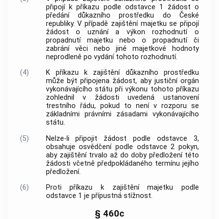
připojí k příkazu podle odstavce 1 žádost o
předání důkazního prostředku do České
republiky. V případě zajištění majetku se připojí
žádost o uznání a výkon rozhodnutí o
propadnutí majetku nebo o propadnutí či
zabrání věci nebo jiné majetkové hodnoty
neprodleně po vydání tohoto rozhodnutí.
(4)
K příkazu k zajištění důkazního prostředku
může být připojena žádost, aby justiční orgán
vykonávajícího státu při výkonu tohoto příkazu
zohlednil v žádosti uvedená ustanovení
trestního řádu, pokud to není v rozporu se
základními právními zásadami vykonávajícího
státu.
(5)
Nelze-li připojit žádost podle odstavce 3,
obsahuje osvědčení podle odstavce 2 pokyn,
aby zajištění trvalo až do doby předložení této
žádosti včetně předpokládaného termínu jejího
předložení.
(6)
Proti příkazu k zajištění majetku podle
odstavce 1 je přípustná stížnost.
§ 460c