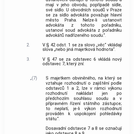
mají v jeho obvodu, popřípadě sídle,
své sídlo. U obvodních soudů v Praze
se za sídlo advokáta považuje hlavní
město Praha. Nelze-li ustanovit
advokáta z tohoto pořadníku,
ustanoví soud advokáta z pořadníku
advokátů nadřízeného soudu.“.
2.
V § 42 odst. 1 se za slovo „věc“ vkládají
slova „nebo jiná majetková hodnota“.
3.
V § 47 se za odstavec 6 vkládá nový
odstavec 7, který zní:
„(7)
S majetkem obviněného, na který se
vztahuje rozhodnutí o zajištění podle
odstavců 1 a 2, lze v rámci výkonu
rozhodnutí nakládat jen po
předchozím souhlasu soudu a v
přípravném řízení státního zástupce;
to neplatí, je-li výkon rozhodnutí
prováděn k uspokojení pohledávky
státu.“.
Dosavadní odstavce 7 a 8 se označují
jako odstavce 8 a 9.