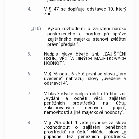
4.
V § 47 se doplňuje odstavec 10, který
zní:
„(10)
Výkon rozhodnutí o zajištění nároku
poškozeného a postup při správě
zajištěného majetku stanoví zvláštní
právní předpis.“.
5.
Nadpis hlavy čtvrté zní: „ZAJIŠTĚNÍ
OSOB, VĚCÍ A JINÝCH MAJETKOVÝCH
HODNOT“.
6.
V § 76 odst. 6 větě první se slova „tam
uvedené“ nahrazují slovy „uvedené v
odstavci 4“.
7.
V hlavě čtvrté nadpis oddílu třetího zní:
„Vydání a odnětí věci, zajištění
peněžních prostředků na účtu,
zaknihovaných cenných papírů,
nemovitosti a jiné majetkové hodnoty“.
8.
V § 79a odst. 1 větě první se za slova
„rozhodnout o zajištění peněžních
prostředků na účtu“ vkládají slova „a
případně též peněžních prostředků