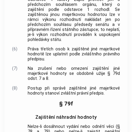
předchozím souhlasem orgánu, který o
zajištění podle odstavce 1 rozhodl. Se
zajištěnou jinou majetkovou hodnotou lze v
rámci výkonu rozhodnutí nakládat jen po
předchozím souhlasu předsedy senátu a v
přípravném řízení státního zástupce; to neplatí,
je-li výkon rozhodnutí prováděn k uspokojení
pohledávky státu.
(6)
Práva třetích osob k zajištěné jiné majetkové
hodnotě lze uplatnit podle zvláštního právního
předpisu.
(7)
Na zrušení nebo omezení zajištění jiné
majetkové hodnoty se obdobně užije § 79d
odst. 7 a 8.
(8)
Postup při správě zajištěné jiné majetkové
hodnoty stanoví zvláštní právní předpis.
§ 79f
Zajištění náhradní hodnoty
Nelze-li dosáhnout vydání nebo odnětí věci (§
78 a 79) nebo nelze-li zajistit peněžní