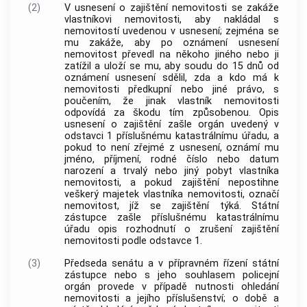
(2)
V usnesení o zajištění nemovitosti se zakáže
vlastníkovi nemovitosti, aby nakládal s
nemovitostí uvedenou v usnesení; zejména se
mu zakáže, aby po oznámení usnesení
nemovitost převedl na někoho jiného nebo ji
zatížil a uloží se mu, aby soudu do 15 dnů od
oznámení usnesení sdělil, zda a kdo má k
nemovitosti předkupní nebo jiné právo, s
poučením, že jinak vlastník nemovitosti
odpovídá za škodu tím způsobenou. Opis
usnesení o zajištění zašle orgán uvedený v
odstavci 1 příslušnému katastrálnímu úřadu, a
pokud to není zřejmé z usnesení, oznámí mu
jméno, příjmení, rodné číslo nebo datum
narození a trvalý nebo jiný pobyt vlastníka
nemovitosti, a pokud zajištění nepostihne
veškerý majetek vlastníka nemovitosti, označí
nemovitost, jíž se zajištění týká. Státní
zástupce zašle příslušnému katastrálnímu
úřadu opis rozhodnutí o zrušení zajištění
nemovitosti podle odstavce 1.
(3)
Předseda senátu a v přípravném řízení státní
zástupce nebo s jeho souhlasem policejní
orgán provede v případě nutnosti ohledání
nemovitosti a jejího příslušenství; o době a