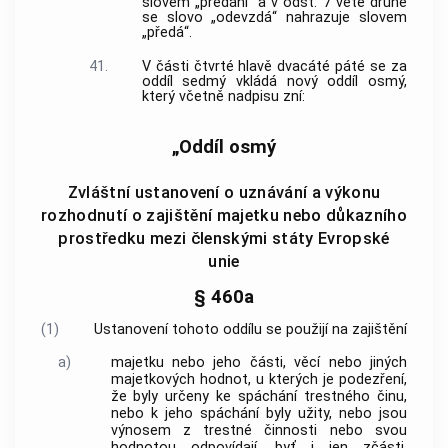
slovem „předání“ a v odst. 7 větě druhé
se slovo „odevzdá“ nahrazuje slovem
„předá“.
41.
V části čtvrté hlavě dvacáté páté se za
oddíl sedmý vkládá nový oddíl osmý,
který včetně nadpisu zní:
„Oddíl osmý
Zvláštní ustanovení o uznávání a výkonu
rozhodnutí o zajištění majetku nebo důkazního
prostředku mezi členskými státy Evropské
unie
§ 460a
(1)
Ustanovení tohoto oddílu se použijí na zajištění
a)
majetku nebo jeho části, věcí nebo jiných
majetkových hodnot, u kterých je podezření,
že byly určeny ke spáchání trestného činu,
nebo k jeho spáchání byly užity, nebo jsou
výnosem z trestné činnosti nebo svou
hodnotou odpovídají, byť i jen zčásti,