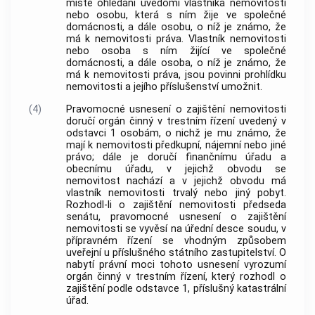
místě ohledání uvědomí vlastníka nemovitosti
nebo osobu, která s ním žije ve společné
domácnosti, a dále osobu, o níž je známo, že
má k nemovitosti práva. Vlastník nemovitosti
nebo osoba s ním žijící ve společné
domácnosti, a dále osoba, o níž je známo, že
má k nemovitosti práva, jsou povinni prohlídku
nemovitosti a jejího příslušenství umožnit.
(4)
Pravomocné usnesení o zajištění nemovitosti
doručí orgán činný v trestním řízení uvedený v
odstavci 1 osobám, o nichž je mu známo, že
mají k nemovitosti předkupní, nájemní nebo jiné
právo; dále je doručí finančnímu úřadu a
obecnímu úřadu, v jejichž obvodu se
nemovitost nachází a v jejichž obvodu má
vlastník nemovitosti trvalý nebo jiný pobyt.
Rozhodl-li o zajištění nemovitosti předseda
senátu, pravomocné usnesení o zajištění
nemovitosti se vyvěsí na úřední desce soudu, v
přípravném řízení se vhodným způsobem
uveřejní u příslušného státního zastupitelství. O
nabytí právní moci tohoto usnesení vyrozumí
orgán činný v trestním řízení, který rozhodl o
zajištění podle odstavce 1, příslušný katastrální
úřad.