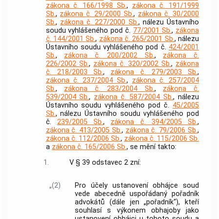
zákona č. 166/1998 Sb.
,
zákona č. 191/1999
Sb.
,
zákona č. 29/2000 Sb.
,
zákona č. 30/2000
Sb.
,
zákona č. 227/2000 Sb.
, nálezu Ústavního
soudu vyhlášeného pod č.
77/2001 Sb.
,
zákona
č. 144/2001 Sb.
,
zákona č. 265/2001 Sb.
, nálezu
Ústavního soudu vyhlášeného pod č.
424/2001
Sb.
,
zákona č. 200/2002 Sb.
,
zákona č.
226/2002 Sb.
,
zákona č. 320/2002 Sb.
,
zákona
č. 218/2003 Sb.
,
zákona č. 279/2003 Sb.
,
zákona č. 237/2004 Sb.
,
zákona č. 257/2004
Sb.
,
zákona č. 283/2004 Sb.
,
zákona č.
539/2004 Sb.
,
zákona č. 587/2004 Sb.
, nálezu
Ústavního soudu vyhlášeného pod č.
45/2005
Sb.
, nálezu Ústavního soudu vyhlášeného pod
č.
239/2005 Sb.
,
zákona č. 394/2005 Sb.
,
zákona č. 413/2005 Sb.
,
zákona č. 79/2006 Sb.
,
zákona č. 112/2006 Sb.
,
zákona č. 115/2006 Sb.
a
zákona č. 165/2006 Sb.
, se mění takto:
1.
V § 39 odstavec 2 zní:
„(2)
Pro účely ustanovení obhájce soud
vede abecedně uspořádaný pořadník
advokátů (dále jen „pořadník“), kteří
souhlasí s výkonem obhajoby jako
ustanovení obhájci u tohoto soudu a