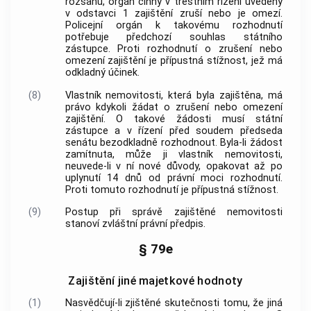
rozsahu, orgán činný v trestním řízení uvedený
v odstavci 1 zajištění zruší nebo je omezí.
Policejní orgán k takovému rozhodnutí
potřebuje předchozí souhlas státního
zástupce. Proti rozhodnutí o zrušení nebo
omezení zajištění je přípustná stížnost, jež má
odkladný účinek.
(8)
Vlastník nemovitosti, která byla zajištěna, má
právo kdykoli žádat o zrušení nebo omezení
zajištění. O takové žádosti musí státní
zástupce a v řízení před soudem předseda
senátu bezodkladně rozhodnout. Byla-li žádost
zamítnuta, může ji vlastník nemovitosti,
neuvede-li v ní nové důvody, opakovat až po
uplynutí 14 dnů od právní moci rozhodnutí.
Proti tomuto rozhodnutí je přípustná stížnost.
(9)
Postup při správě zajištěné nemovitosti
stanoví zvláštní právní předpis.
§ 79e
Zajištění jiné majetkové hodnoty
(1)
Nasvědčují-li zjištěné skutečnosti tomu, že jiná