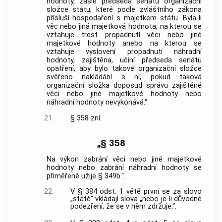
hodnoty, zašle předseda senátu organizační
složce státu, které podle zvláštního zákona
přísluší hospodaření s majetkem státu. Byla-li
věc nebo jiná majetková hodnota, na kterou se
vztahuje trest propadnutí věci nebo jiné
majetkové hodnoty anebo na kterou se
vztahuje vyslovení propadnutí náhradní
hodnoty, zajištěna, učiní předseda senátu
opatření, aby bylo takové organizační složce
svěřeno nakládání s ní, pokud taková
organizační složka doposud správu zajištěné
věci nebo jiné majetkové hodnoty nebo
náhradní hodnoty nevykonává.“.
21.
§ 358 zní:
„§ 358
Na výkon zabrání věci nebo jiné majetkové
hodnoty nebo zabrání náhradní hodnoty se
přiměřeně užije § 349b.“.
22.
V § 384 odst. 1 větě první se za slovo
„státě“ vkládají slova „nebo je-li důvodné
podezření, že se v něm zdržuje,“.