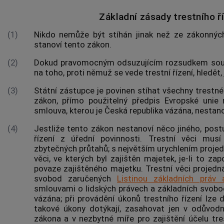
Základní zásady trestního ř
(1)
Nikdo nemůže být stíhán jinak než ze zákonný
stanoví tento zákon.
(2)
Dokud pravomocným odsuzujícím rozsudkem soudu
na toho, proti němuž se vede trestní řízení, hledět, 
(3)
Státní zástupce je povinen stíhat všechny
trestné
zákon, přímo použitelný předpis Evropské unie
smlouva, kterou je Česká republika vázána, nestanov
(4)
Jestliže tento zákon nestanoví něco jiného, post
řízení
z úřední povinnosti. Trestní věci musí
zbytečných průtahů; s největším urychlením projed
věci, ve kterých byl zajištěn majetek, je-li to z
povaze zajištěného majetku. Trestní věci projedn
svobod zaručených
Listinou základních práv
smlouvami o lidských právech a základních svobod
vázána; při provádění úkonů
trestního řízení
lze d
takové úkony dotýkají, zasahovat jen v odůvod
zákona a v nezbytné míře pro zajištění účelu
tre