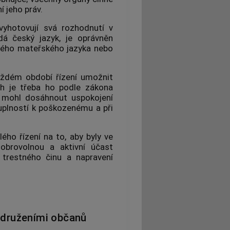
 jeho práv.
vyhotovují svá rozhodnutí v
dá český jazyk, je oprávněn
ého mateřského jazyka nebo
aždém období řízení umožnit
ch je třeba ho podle zákona
 mohl dosáhnout uspokojení
uplností k poškozenému a při
ého řízení na to, aby byly ve
obrovolnou a aktivní účast
ů
trestného činu
a napravení
sdruženími občanů