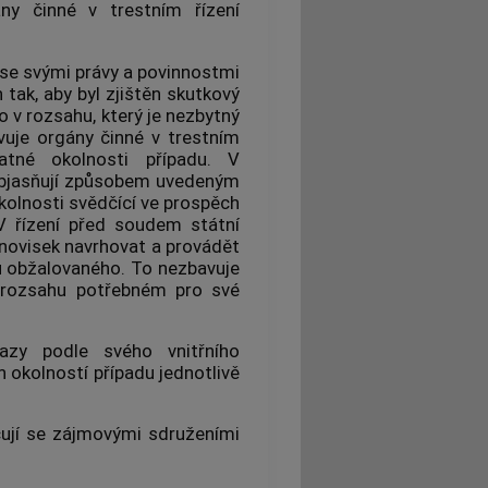
ny činné v trestním řízení
 se svými právy a povinnostmi
n
tak, aby byl zjištěn skutkový
 v rozsahu, který je nezbytný
avuje
orgány činné v trestním
tné okolnosti případu. V
jasňují způsobem uvedeným
kolnosti svědčící ve prospěch
 V řízení před soudem státní
novisek navrhovat a provádět
u obžalovaného. To nezbavuje
v rozsahu potřebném pro své
azy podle svého vnitřního
 okolností případu jednotlivě
ují se zájmovými sdruženími