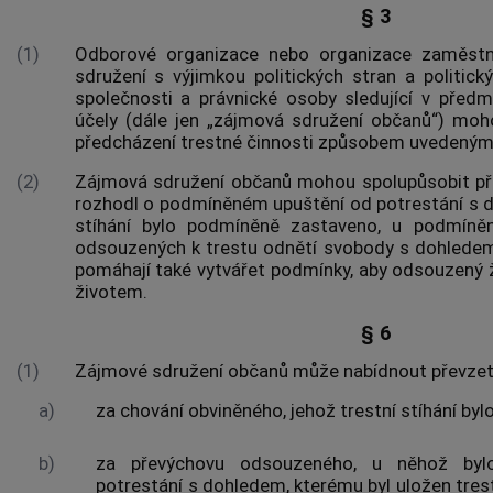
§ 3
(1)
Odborové organizace nebo organizace zaměstn
sdružení s výjimkou politických
stran
a politický
společnosti a právnické osoby sledující v předmě
účely (dále jen „zájmová sdružení občanů“) moh
předcházení trestné činnosti způsobem uvedeným
(2)
Zájmová sdružení občanů mohou spolupůsobit při
rozhodl o podmíněném upuštění od potrestání s do
stíhání bylo podmíněně zastaveno, u podmíně
odsouzených k trestu odnětí svobody s dohlede
pomáhají také vytvářet podmínky, aby odsouzený ž
životem.
§ 6
(1)
Zájmové sdružení občanů může nabídnout převzet
a)
za chování obviněného, jehož trestní stíhání by
b)
za převýchovu odsouzeného, u něhož by
potrestání s dohledem, kterému byl uložen tres