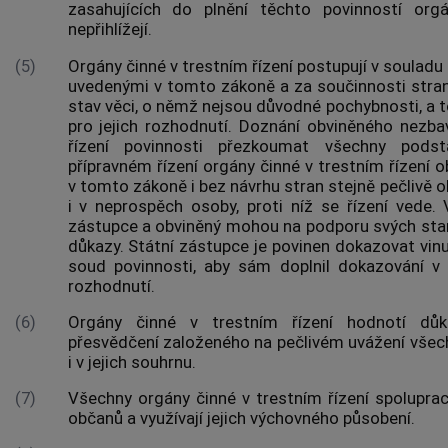
zasahujících do plnění těchto povinností
orgá
nepřihlížejí.
(5)
Orgány činné v trestním řízení
postupují v souladu
uvedenými v tomto zákoně a za součinnosti
stra
stav věci, o němž nejsou důvodné pochybnosti, a to
pro jejich rozhodnutí. Doznání obviněného nezb
řízení
povinnosti přezkoumat všechny podsta
přípravném řízení
orgány činné v trestním řízení
ob
v tomto zákoně i bez návrhu
stran
stejně pečlivě o
i v neprospěch osoby, proti níž se řízení vede.
zástupce a obviněný mohou na podporu svých sta
důkazy. Státní zástupce je povinen dokazovat vin
soud povinnosti, aby sám doplnil dokazování 
rozhodnutí.
(6)
Orgány činné v trestním řízení hodnotí důk
přesvědčení založeného na pečlivém uvážení všech
i v jejich souhrnu.
(7)
Všechny
orgány činné v trestním řízení
spoluprac
občanů a využívají jejich výchovného působení.