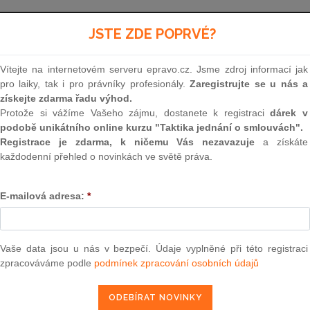
Aktuální znění
od 1. 1. 2026 - 31. 12. 2026
JSTE ZDE POPRVÉ?
Vítejte na internetovém serveru epravo.cz. Jsme zdroj informací jak
141
pro laiky, tak i pro právníky profesionály.
Zaregistrujte se u nás a
získejte zdarma řadu výhod.
ZÁKON
Protože si vážíme Vašeho zájmu, dostanete k registraci
dárek v
podobě unikátního online kurzu "Taktika jednání o smlouvách".
ze dne 29. listopadu 19
Registrace je zdarma, k ničemu Vás nezavazuje
a získáte
každodenní přehled o novinkách ve světě práva.
o trestním řízení soudním (tres
E-mailová adresa:
*
Národní shromáždění Československé socialisti
usneslo na tomto zákoně:
Vaše data jsou u nás v bezpečí. Údaje vyplněné při této registraci
zpracováváme podle
podmínek zpracování osobních údajů
ČÁST PRVNÍ