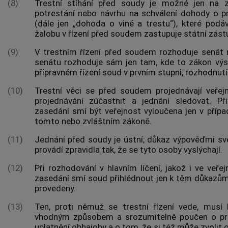
(8)
Trestní stíhání před soudy je možné jen na z
potrestání nebo návrhu na schválení dohody o pro
(dále jen „dohoda o vině a trestu“), které podá
žalobu v řízení před soudem zastupuje státní zást
(9)
V trestním řízení před soudem rozhoduje sená
senátu rozhoduje sám jen tam, kde to zákon výsl
přípravném řízení soud v prvním stupni, rozhodnutí
(10)
Trestní věci se před soudem projednávají veřej
projednávání zúčastnit a jednání sledovat. Př
zasedání smí být veřejnost vyloučena jen v příp
tomto nebo zvláštním zákoně.
(11)
Jednání před soudy je ústní; důkaz výpověďmi sv
provádí zpravidla tak, že se tyto osoby vyslýchají.
(12)
Při rozhodování v hlavním líčení, jakož i ve veř
zasedání smí soud přihlédnout jen k těm důkazům,
provedeny.
(13)
Ten, proti němuž se
trestní řízení
vede, musí b
vhodným způsobem a srozumitelně poučen o pr
uplatnění obhajoby a o tom, že si též může zvolit