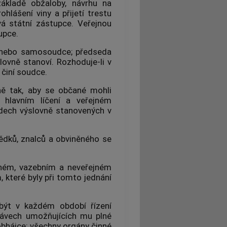
ákladě obžaloby, návrhu na
hlášení viny a přijetí trestu
vá státní zástupce. Veřejnou
upce.
t nebo samosoudce; předseda
ovně stanoví. Rozhoduje-li v
 činí soudce.
ně tak, aby se občané mohli
i hlavním líčení a veřejném
adech výslovně stanovených v
ědků, znalců a obviněného se
ejném, vazebním a neveřejném
 které byly při tomto jednání
ýt v každém období řízení
ávech umožňujících mu plné
 obhájce; všechny
orgány činné