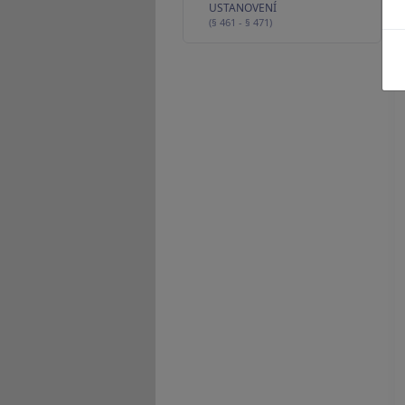
USTANOVENÍ
(§ 461 - § 471)