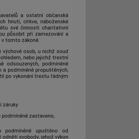
avatelů a ostatní občanská
ch hnutí, církve, náboženské
tu své činnosti charitativní
ou působit při zamezování a
 v tomto zákoně.
 výchově osob, u nichž soud
hledem, nebo jejichž trestní
ně odsouzených, podmíněně
m a podmíněně propuštěných;
il po vykonání trestu řádným
í záruky
lo podmíněně zastaveno,
lo podmíněně upuštěno od
t odnětí svobody, jehož výkon