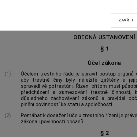
SPOLEČNÁ USTANOVEN
ZAVŘÍT
HLAVA PRVNÍ
OBECNÁ USTANOVENÍ
§ 1
Účel zákona
(1)
Účelem trestního řádu je upravit postup
orgánů č
aby
trestné činy
byly náležitě zjištěny a jej
spravedlivě potrestáni. Řízení přitom musí působ
předcházení a zamezování trestné činnosti,
důsledného zachovávání zákonů a pravidel obč
plnění povinností ke státu a společnosti.
(2)
Pomáhat k dosažení účelu
trestního řízení
je práv
zákona i povinností občanů.
§ 2