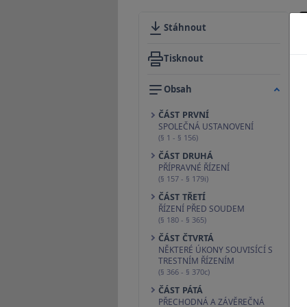
Stáhnout
Tisknout
Obsah
ČÁST PRVNÍ
SPOLEČNÁ USTANOVENÍ
(§ 1 - § 156)
ČÁST DRUHÁ
PŘÍPRAVNÉ ŘÍZENÍ
(§ 157 - § 179i)
ČÁST TŘETÍ
ŘÍZENÍ PŘED SOUDEM
(§ 180 - § 365)
ČÁST ČTVRTÁ
NĚKTERÉ ÚKONY SOUVISÍCÍ S
TRESTNÍM ŘÍZENÍM
(§ 366 - § 370c)
ČÁST PÁTÁ
PŘECHODNÁ A ZÁVĚREČNÁ