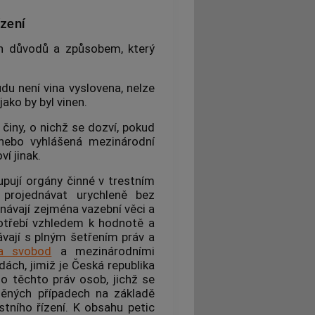
ízení
ch důvodů a způsobem, který
 není vina vyslovena, nelze
jako by byl vinen.
 činy
, o nichž se dozví, pokud
 nebo vyhlášená mezinárodní
í jinak.
upují
orgány činné v trestním
 projednávat urychleně bez
návají zejména vazební věci a
apotřebí vzhledem k hodnotě a
ávají s plným šetřením práv a
 a svobod
a mezinárodními
ách, jimiž je Česká republika
o těchto práv osob, jichž se
něných případech na základě
stního řízení
. K obsahu petic