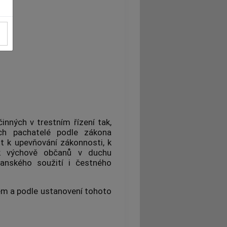
Í
inných v trestním řízení
tak,
ich pachatelé podle zákona
it k upevňování zákonnosti, k
 k výchově občanů v duchu
anského soužití i čestného
em a podle ustanovení tohoto