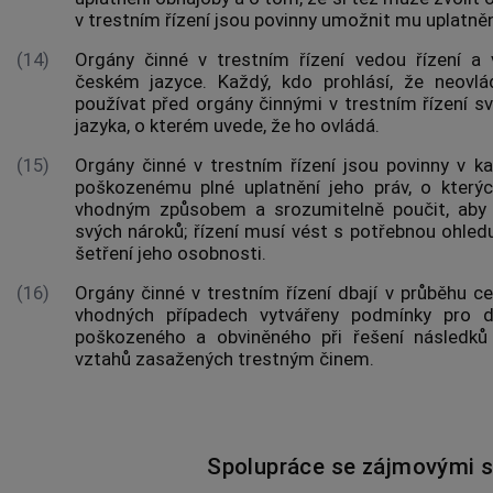
v trestním řízení
jsou povinny umožnit mu uplatnění
(14)
Orgány činné v trestním řízení
vedou řízení a 
českém jazyce. Každý, kdo prohlásí, že neovlá
používat před
orgány činnými v trestním řízení
sv
jazyka, o kterém uvede, že ho ovládá.
(15)
Orgány činné v trestním řízení
jsou povinny v k
poškozenému plné uplatnění jeho práv, o který
vhodným způsobem a srozumitelně poučit, aby
svých nároků; řízení musí vést s potřebnou ohled
šetření jeho osobnosti.
(16)
Orgány činné v trestním řízení
dbají v průběhu cel
vhodných případech vytvářeny podmínky pro d
poškozeného a obviněného při řešení následk
vztahů zasažených
trestným činem
.
Spolupráce se zájmovými 