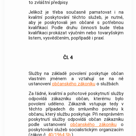
to zvláštní předpisy.
Jelikož je třeba současně pamatovat i na
kvalitní poskytování těchto služeb, je nutné,
aby je poskytovali jen občané s potřebnou
kvalifikací. Podle druhu činnosti bude třeba
kvalifikaci prokázat výučním nebo tovaryšským
listem, vysvědčením, popřípadě i praxí.
Čl. 4
Služby na základě povolení poskytuje občan
vlastním jménem a vztahují se na ně
ustanovení
občanského zákoníku
o službách.
Za řádné, kvalitní a pohotové poskytnutí služby
odpovídá zákazníku občan, kterému bylo
povolení uděleno. Zákazník vstupuje tedy v
těchto případech do smluvního poměru k
občanu, který službu poskytuje. Při nesprávném
poskytnutí služby odpovídá občan zákazníku
podle ustanovení
občanského zákoníku
o
poskytování služeb socialistickým organizacím
(zákon č.
40/1964 Sb.
).