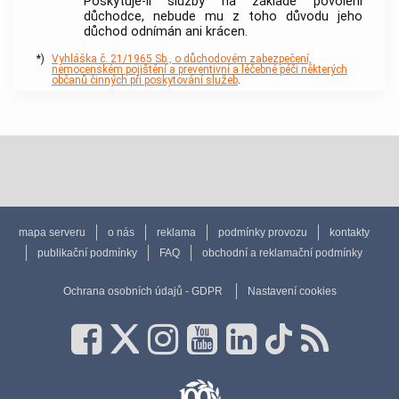
Poskytuje-li služby na základě povolení
důchodce, nebude mu z toho důvodu jeho
důchod odnímán ani krácen.
*)
Vyhláška č. 21/1965 Sb., o důchodovém zabezpečení,
nemocenském pojištění a preventivní a léčebné péči některých
občanů činných při poskytování služeb
.
mapa serveru
o nás
reklama
podmínky provozu
kontakty
publikační podmínky
FAQ
obchodní a reklamační podmínky
Ochrana osobních údajů - GDPR
Nastavení cookies