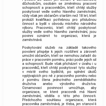
důchodcům, osobám se změněnou pracovní
schopností a pracovníkům, kteří chtějí služby
poskytovat vedle svého hlavního zaměstnání,
vždy však jen občanům starším než 18 let, kteří
prokáží kvalifikaci potřebnou pro příslušnou
činnost a bydlí v obvodu místního národního
výboru. Pracovníci, kteří chtějí poskytovat
služby vedle svého hlavního zaměstnání, jsou
povinni oznámit to organizaci, která je
zaměstnává.
Poskytování služeb na základě takového
povolení přispěje k jejich rozšíření a zároveň
umožní občanům, kteří se nemohou zařadit do
práce v pracovním poměru, práci podle jejich sil
a schopností. Bude však přicházet v úvahu i u
pracovníků, kteří chtějí poskytovat tyto služby
v místě svého bydliště, po splnění úkolů
vyplývajících pro ně z pracovního poměru nebo
z poměru člena jednotného zemědělského
družstva anebo výrobního družstva.
Oznamovací povinnost umožňuje, aby
organizace, ve které pracovník má hlavní
zaměstnání, věděla o této jeho činnosti.
Předchozího souhlasu organizace, která
pracovníka zaměstnává, je třeba, jen stanoví-li