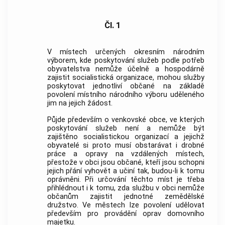
Čl. 1
V místech určených okresním národním
výborem, kde poskytování služeb podle potřeb
obyvatelstva nemůže účelně a hospodárně
zajistit socialistická organizace, mohou služby
poskytovat jednotliví občané na základě
povolení místního národního výboru uděleného
jim na jejich žádost.
Půjde především o venkovské obce, ve kterých
poskytování služeb není a nemůže být
zajištěno socialistickou organizací a jejichž
obyvatelé si proto musí obstarávat i drobné
práce a opravy na vzdálených místech,
přestože v obci jsou občané, kteří jsou schopni
jejich přání vyhovět a učiní tak, budou-li k tomu
oprávněni. Při určování těchto míst je třeba
přihlédnout i k tomu, zda službu v obci nemůže
občanům zajistit jednotné zemědělské
družstvo. Ve městech lze povolení udělovat
především pro provádění oprav domovního
majetku.