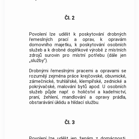
Čl. 2
Povolení lze udělit k poskytování drobných
řemeslných prací a oprav, k opravám
domovního majetku, k poskytování osobních
služeb a k drobné doplňkové výrobě z místních
zdrojů surovin pro místní potřebu (dále jen
„služby“).
Drobnými řemeslnými pracemi a opravami se
rozumějí zejména práce krejčovské, obuvnické,
zámečnické, truhlářské, klempířské, zednické a
pokrývačské, malování bytů apod. U osobních
služeb půjde např. o holičství a kadeřnictví,
praní, žehlení, mandlování a opravy prádla,
obstarávání úklidu a hlídací službu.
Čl. 3
Povolení lze udělit jen ženám z domácnosti,