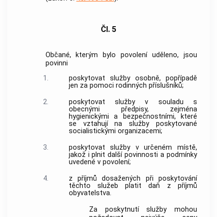
Čl. 5
Občané, kterým bylo povolení uděleno, jsou
povinni
1.
poskytovat služby osobně, popřípadě
jen za pomoci rodinných příslušníků;
2.
poskytovat služby v souladu s
obecnými předpisy, zejména
hygienickými a bezpečnostními, které
se vztahují na služby poskytované
socialistickými organizacemi;
3.
poskytovat služby v určeném místě,
jakož i plnit další povinnosti a podmínky
uvedené v povolení;
4.
z příjmů dosažených při poskytování
těchto služeb platit daň z příjmů
obyvatelstva.
Za poskytnutí služby mohou