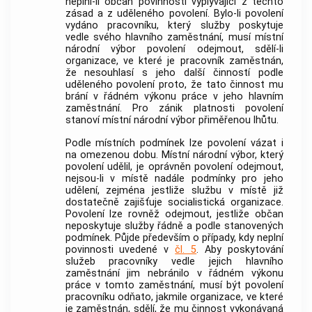
neplní-li občan povinnosti vyplývající z těchto
zásad a z uděleného povolení. Bylo-li povolení
vydáno pracovníku, který služby poskytuje
vedle svého hlavního zaměstnání, musí místní
národní výbor povolení odejmout, sdělí-li
organizace, ve které je pracovník zaměstnán,
že nesouhlasí s jeho další činností podle
uděleného povolení proto, že tato činnost mu
brání v řádném výkonu práce v jeho hlavním
zaměstnání. Pro zánik platnosti povolení
stanoví místní národní výbor přiměřenou lhůtu.
Podle místních podmínek lze povolení vázat i
na omezenou dobu. Místní národní výbor, který
povolení udělil, je oprávněn povolení odejmout,
nejsou-li v místě nadále podmínky pro jeho
udělení, zejména jestliže službu v místě již
dostatečně zajišťuje socialistická organizace.
Povolení lze rovněž odejmout, jestliže občan
neposkytuje služby řádně a podle stanovených
podmínek. Půjde především o případy, kdy neplní
povinnosti uvedené v
čl. 5
. Aby poskytování
služeb pracovníky vedle jejich hlavního
zaměstnání jim nebránilo v řádném výkonu
práce v tomto zaměstnání, musí být povolení
pracovníku odňato, jakmile organizace, ve které
je zaměstnán, sdělí, že mu činnost vykonávaná