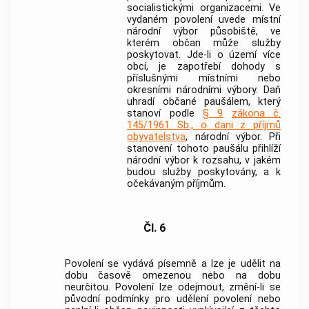
socialistickými organizacemi. Ve
vydaném povolení uvede místní
národní výbor působiště, ve
kterém občan může služby
poskytovat. Jde-li o území více
obcí, je zapotřebí dohody s
příslušnými místními nebo
okresními národními výbory. Daň
uhradí občané paušálem, který
stanoví podle
§ 9
zákona č.
145/1961 Sb., o dani z příjmů
obyvatelstva
, národní výbor. Při
stanovení tohoto paušálu přihlíží
národní výbor k rozsahu, v jakém
budou služby poskytovány, a k
očekávaným příjmům.
Čl. 6
Povolení se vydává písemně a lze je udělit na
dobu časově omezenou nebo na dobu
neurčitou. Povolení lze odejmout, změní-li se
původní podmínky pro udělení povolení nebo