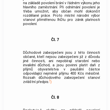
na základě povolení brání v řádném výkonu jeho
hlavního zaměstnání. Při odnímání povolení je
třeba umožnit, aby občan mohl dokončit
rozdělané práce. Proto místní národní výbor
stanoví přiměřenou lhůtu pro zánik platnosti
povolení.
Čl. 7
Důchodově zabezpečeni jsou z této činnosti
občané, kteří nejsou zabezpečeni již z důvodu
jiné činnosti, ani nepobírají starobní nebo
invalidní důchod, a jsou povinni platit daň z
příjmů obyvatelstva v paušální částce
odpovídající nejméně příjmu 400 Kčs měsíčně.
Rozsah důchodového zabezpečení stanoví
*
zvláštní předpis.
)
Čl. 8