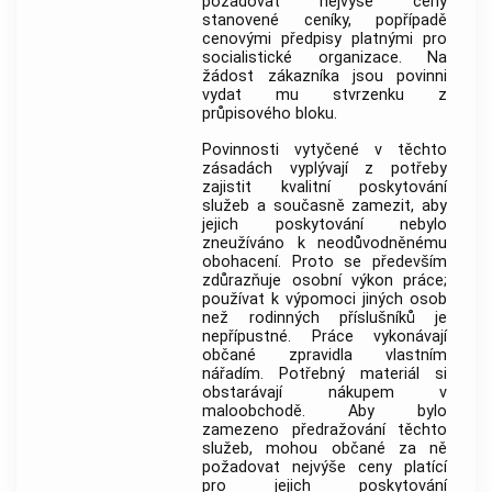
požadovat nejvýše ceny
stanovené ceníky, popřípadě
cenovými předpisy platnými pro
socialistické organizace. Na
žádost zákazníka jsou povinni
vydat mu stvrzenku z
průpisového bloku.
Povinnosti vytyčené v těchto
zásadách vyplývají z potřeby
zajistit kvalitní poskytování
služeb a současně zamezit, aby
jejich poskytování nebylo
zneužíváno k neodůvodněnému
obohacení. Proto se především
zdůrazňuje osobní výkon práce;
používat k výpomoci jiných osob
než rodinných příslušníků je
nepřípustné. Práce vykonávají
občané zpravidla vlastním
nářadím. Potřebný materiál si
obstarávají nákupem v
maloobchodě. Aby bylo
zamezeno předražování těchto
služeb, mohou občané za ně
požadovat nejvýše ceny platící
pro jejich poskytování