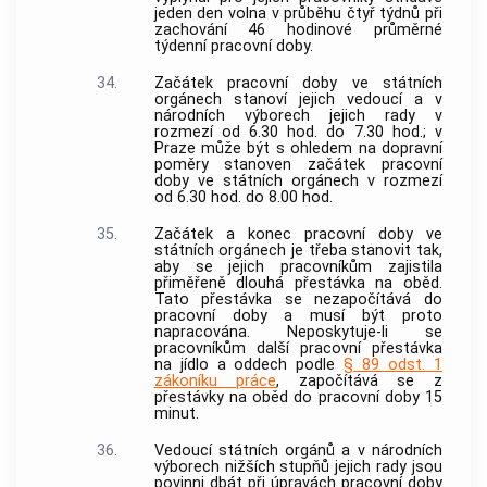
jeden den volna v průběhu čtyř týdnů při
zachování 46 hodinové průměrné
týdenní pracovní doby.
34.
Začátek pracovní doby ve státních
orgánech stanoví jejich vedoucí a v
národních výborech jejich rady v
rozmezí od 6.30 hod. do 7.30 hod.; v
Praze může být s ohledem na dopravní
poměry stanoven začátek pracovní
doby ve státních orgánech v rozmezí
od 6.30 hod. do 8.00 hod.
35.
Začátek a konec pracovní doby ve
státních orgánech je třeba stanovit tak,
aby se jejich pracovníkům zajistila
přiměřeně dlouhá přestávka na oběd.
Tato přestávka se nezapočítává do
pracovní doby a musí být proto
napracována. Neposkytuje-li se
pracovníkům další pracovní přestávka
na jídlo a oddech podle
§ 89 odst. 1
zákoníku práce
, započítává se z
přestávky na oběd do pracovní doby 15
minut.
36.
Vedoucí státních orgánů a v národních
výborech nižších stupňů jejich rady jsou
povinni dbát při úpravách pracovní doby