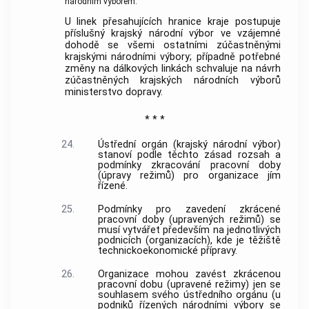
národním výborem.
U linek přesahujících hranice kraje postupuje
příslušný krajský národní výbor ve vzájemné
dohodě se všemi ostatními zúčastněnými
krajskými národními výbory; případně potřebné
změny na dálkových linkách schvaluje na návrh
zúčastněných krajských národních výborů
ministerstvo dopravy.
* * *
24.
Ústřední orgán (krajský národní výbor)
stanoví podle těchto zásad rozsah a
podmínky zkracování pracovní doby
(úpravy režimů) pro organizace jím
řízené.
25.
Podmínky pro zavedení zkrácené
pracovní doby (upravených režimů) se
musí vytvářet především na jednotlivých
podnicích (organizacích), kde je těžiště
technickoekonomické přípravy.
26.
Organizace mohou zavést zkrácenou
pracovní dobu (upravené režimy) jen se
souhlasem svého ústředního orgánu (u
podniků řízených národními výbory se