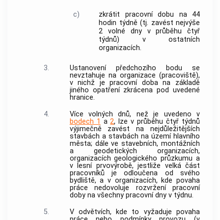
c)
zkrátit pracovní dobu na 44
hodin týdně (tj. zavést nejvýše
2 volné dny v průběhu čtyř
týdnů) v ostatních
organizacích.
3.
Ustanovení předchozího bodu se
nevztahuje na organizace (pracoviště),
v nichž je pracovní doba na základě
jiného opatření zkrácena pod uvedené
hranice.
4.
Více volných dnů, než je uvedeno v
bodech 1
a
2
, lze v průběhu čtyř týdnů
výjimečně zavést na nejdůležitějších
stavbách a stavbách na území hlavního
města; dále ve stavebních, montážních
a geodetických organizacích,
organizacích geologického průzkumu a
v lesní prvovýrobě, jestliže velká část
pracovníků je odloučena od svého
bydliště, a v organizacích, kde povaha
práce nedovoluje rozvržení pracovní
doby na všechny pracovní dny v týdnu.
5.
V odvětvích, kde to vyžaduje povaha
práce nebo podmínky provozu (v