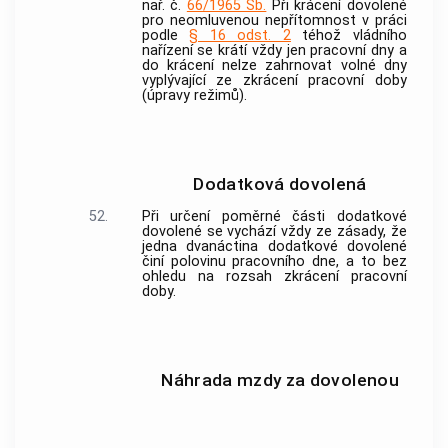
nař. č.
66/1965 Sb.
Při krácení dovolené
pro neomluvenou nepřítomnost v práci
podle
§ 16 odst. 2
téhož vládního
nařízení se krátí vždy jen pracovní dny a
do krácení nelze zahrnovat volné dny
vyplývající ze zkrácení pracovní doby
(úpravy režimů).
Dodatková dovolená
52.
Při určení poměrné části dodatkové
dovolené se vychází vždy ze zásady, že
jedna dvanáctina dodatkové dovolené
činí polovinu pracovního dne, a to bez
ohledu na rozsah zkrácení pracovní
doby.
Náhrada mzdy za dovolenou