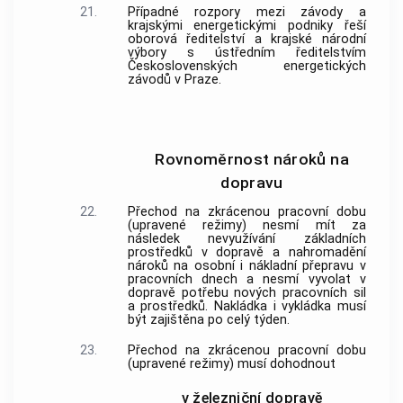
21.
Případné rozpory mezi závody a
krajskými energetickými podniky řeší
oborová ředitelství a krajské národní
výbory s ústředním ředitelstvím
Československých energetických
závodů v Praze.
Rovnoměrnost nároků na
dopravu
22.
Přechod na zkrácenou pracovní dobu
(upravené režimy) nesmí mít za
následek nevyužívání základních
prostředků v dopravě a nahromadění
nároků na osobní i nákladní přepravu v
pracovních dnech a nesmí vyvolat v
dopravě potřebu nových pracovních sil
a prostředků. Nakládka i vykládka musí
být zajištěna po celý týden.
23.
Přechod na zkrácenou pracovní dobu
(upravené režimy) musí dohodnout
v železniční dopravě