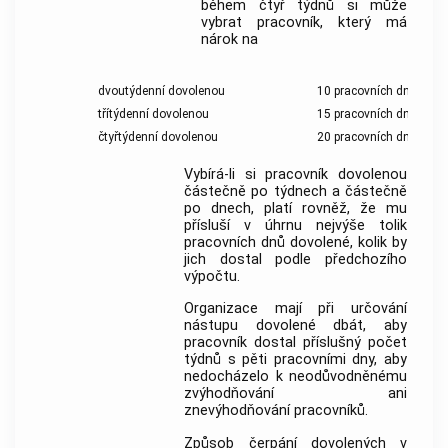
během čtyř týdnů si může
vybrat pracovník, který má
nárok na
dvoutýdenní dovolenou
10 pracovních dnů,
třítýdenní dovolenou
15 pracovních dnů,
čtyřtýdenní dovolenou
20 pracovních dnů.
Vybírá-li si pracovník dovolenou
částečně po týdnech a částečně
po dnech, platí rovněž, že mu
přísluší v úhrnu nejvýše tolik
pracovních dnů dovolené, kolik by
jich dostal podle předchozího
výpočtu.
Organizace mají při určování
nástupu dovolené dbát, aby
pracovník dostal příslušný počet
týdnů s pěti pracovními dny, aby
nedocházelo k neodůvodněnému
zvýhodňování ani
znevýhodňování pracovníků.
Způsob čerpání dovolených v