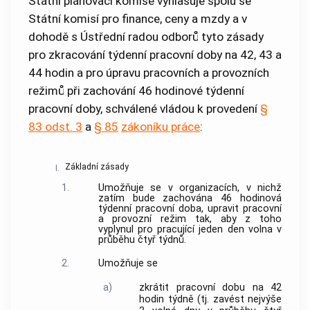
Státní plánovací komise vyhlašuje spolu se
Státní komisí pro finance, ceny a mzdy a v
dohodě s Ústřední radou odborů tyto zásady
pro zkracování týdenní pracovní doby na 42, 43 a
44 hodin a pro úpravu pracovních a provozních
režimů při zachování 46 hodinové týdenní
pracovní doby, schválené vládou k provedení
§
83 odst. 3
a
§ 85
zákoníku práce
:
Základní zásady
I.
1.
Umožňuje se v organizacích, v nichž
zatím bude zachována 46 hodinová
týdenní pracovní doba, upravit pracovní
a provozní režim tak, aby z toho
vyplynul pro pracující jeden den volna v
průběhu čtyř týdnů.
2.
Umožňuje se
a)
zkrátit pracovní dobu na 42
hodin týdně (tj. zavést nejvýše