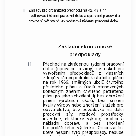
Zásady pro organizaci přechodu na 42, 43 a 44
II.
hodinovou týdenní pracovní dobu a upravené pracovní a
provozní režimy při 46 hodinové týdenní pracovní době
Základní ekonomické
předpoklady
11.
Přechod na zkrácenou týdenní pracovní
dobu (upravené režimy) se uskuteční
vytvořením předpokladů z vlastních
zdrojů v rámci podmínek státního plánu
na rok 1966, směrných úkolů čtvrtého
pětiletého plánu a úkolů stanovených
konečným zněním čtvrtého pětiletého
plánu po jeho schválení, tj. bez ohrožení
plnění výrobních úkolů, bez snížení
kvality výroby nebo zhoršení služeb pro
obyvatelstvo, bez požadavku na další
pracovní síly, mzdové prostředky,
investice, elektrické výkony, osobní a
nákladní dopravu a bez zhoršení
hospodářského výsledku. Organizacím,
které nesplní tyto předpoklady, nebude