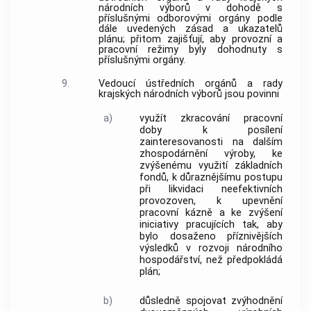
národních výborů v dohodě s
příslušnými odborovými orgány podle
dále uvedených zásad a ukazatelů
plánu; přitom zajišťují, aby provozní a
pracovní režimy byly dohodnuty s
příslušnými orgány.
9.
Vedoucí ústředních orgánů a rady
krajských národních výborů jsou povinni
a)
využít zkracování pracovní
doby k posílení
zainteresovanosti na dalším
zhospodárnění výroby, ke
zvýšenému využití základních
fondů, k důraznějšímu postupu
při likvidaci neefektivních
provozoven, k upevnění
pracovní kázně a ke zvýšení
iniciativy pracujících tak, aby
bylo dosaženo příznivějších
výsledků v rozvoji národního
hospodářství, než předpokládá
plán;
b)
důsledně spojovat zvýhodnění