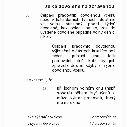
Délka dovolené na zotavenou
50.
Čerpá-li pracovník dovolenou vcelku
nebo v kalendářních týdnech, dostane
ve volnu příslušný počet týdnů
dovolené, bez ohledu na to, zda do
uvedené dovolené připadne volný den či
nikoliv.
Čerpá-li pracovník dovolenou
výjimečně v částech kratších než
týden, přísluší mu tolik
pracovních dnů, kolik by jich
zpravidla dostal, kdyby si vybíral
dovolenou vcelku.
To znamená, že
a)
při jednom volném dnu (např.
sobotě) během čtyř týdnů si
může vybrat pracovník, který
má nárok na
dvoutýdenní dovolenou
12 pracovních dnů,
třítýdenní dovolenou
17 pracovních dnů,