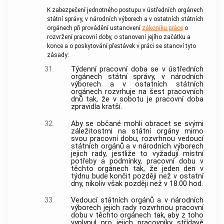
K zabezpečení jednotného postupu v ústředních orgánech
státní správy, v národních výborech a v ostatních státních
orgánech při provádění ustanovení
zákoníku práce
o
rozvržení pracovní doby, o stanovení jejího začátku a
konce a o poskytování přestávek v práci se stanoví tyto
zásady:
31.
Týdenní pracovní doba se v ústředních
orgánech státní správy, v národních
výborech a v ostatních státních
orgánech rozvrhuje na šest pracovních
dnů tak, že v sobotu je pracovní doba
zpravidla kratší.
32.
Aby se občané mohli obracet se svými
záležitostmi na státní orgány mimo
svou pracovní dobu, rozvrhnou vedoucí
státních orgánů a v národních výborech
jejich rady, jestliže to vyžadují místní
potřeby a podmínky, pracovní dobu v
těchto orgánech tak, že jeden den v
týdnu bude končit později než v ostatní
dny, nikoliv však později než v 18.00 hod.
33.
Vedoucí státních orgánů a v národních
výborech jejich rady rozvrhnou pracovní
dobu v těchto orgánech tak, aby z toho
vyplynul pro jejich pracovníky střídavě