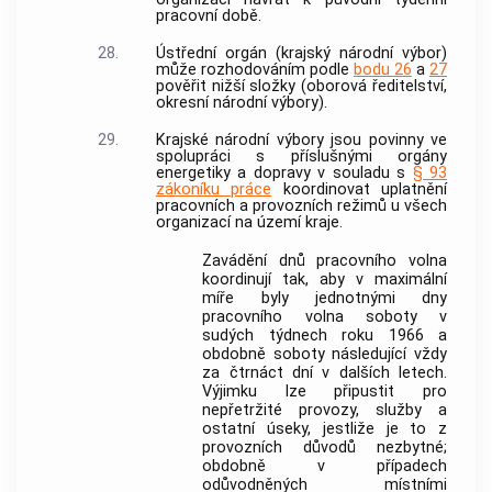
pracovní době.
28.
Ústřední orgán (krajský národní výbor)
může rozhodováním podle
bodu 26
a
27
pověřit nižší složky (oborová ředitelství,
okresní národní výbory).
29.
Krajské národní výbory jsou povinny ve
spolupráci s příslušnými orgány
energetiky a dopravy v souladu s
§ 93
zákoníku práce
koordinovat uplatnění
pracovních a provozních režimů u všech
organizací na území kraje.
Zavádění dnů pracovního volna
koordinují tak, aby v maximální
míře byly jednotnými dny
pracovního volna soboty v
sudých týdnech roku 1966 a
obdobně soboty následující vždy
za čtrnáct dní v dalších letech.
Výjimku lze připustit pro
nepřetržité provozy, služby a
ostatní úseky, jestliže je to z
provozních důvodů nezbytné;
obdobně v případech
odůvodněných místními