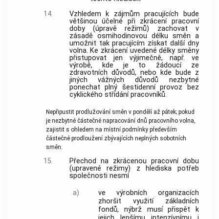
14.
Vzhledem k zájmům pracujících bude
většinou účelné při zkrácení pracovní
doby (úpravě režimů) zachovat v
zásadě osmihodinovou délku směn a
umožnit tak pracujícím získat další dny
volna. Ke zkrácení uvedené délky směny
přistupovat jen výjimečně, např. ve
výrobě, kde je to žádoucí ze
zdravotních důvodů, nebo kde bude z
jiných vážných důvodů nezbytné
ponechat plný šestidenní provoz bez
cyklického střídání pracovníků.
Nepřipustit prodlužování směn v pondělí až pátek; pokud
je nezbytné částečné napracování dnů pracovního volna,
zajistit s ohledem na místní podmínky především
částečné prodloužení zbývajících neplných sobotních
směn.
15.
Přechod na zkrácenou pracovní dobu
(upravené režimy) z hlediska potřeb
společnosti nesmí
a)
ve výrobních organizacích
zhoršit využití základních
fondů, nýbrž musí přispět k
jejich lepšímu intenzívnímu i