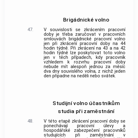
Brigádnické volno
47.
V souvislosti se zkrácením pracovní
doby je třeba zaručovat v pracovních
smlouvách brigádnické pracovní volno
jen při zkrácení pracovní doby na 44
hodin týdně. Při zkrácení na 43 a na 42
hodin týdně lze poskytovat toto volno
jen v těch případech, kdy pracovník
vzhledem k rozvrhu pracovní doby
nebude mít alespoň jednou za měsíc
dva dny souvislého volna, z nichž jeden
den připadne na neděli nebo svátek.
Studijní volno účastníkům
studia při zaměstnání
48.
V této etapě zkrácení pracovní doby se
ponechávají pracovní úlevy a
hospodářské zabezpečení pracovníků
studujících při zaměstnání v