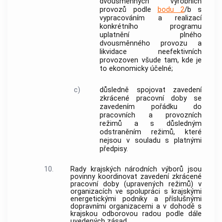
dvousměnných výrobních
provozů podle
bodu 2
/b s
vypracováním a realizací
konkrétního programu
uplatnění plného
dvousměnného provozu a
likvidace neefektivních
provozoven všude tam, kde je
to ekonomicky účelné;
c)
důsledně spojovat zavedení
zkrácené pracovní doby se
zavedením pořádku do
pracovních a provozních
režimů a s důsledným
odstraněním režimů, které
nejsou v souladu s platnými
předpisy.
10.
Rady krajských národních výborů jsou
povinny koordinovat zavedení zkrácené
pracovní doby (upravených režimů) v
organizacích ve spolupráci s krajskými
energetickými podniky a příslušnými
dopravními organizacemi a v dohodě s
krajskou odborovou radou podle dále
uvedených zásad.