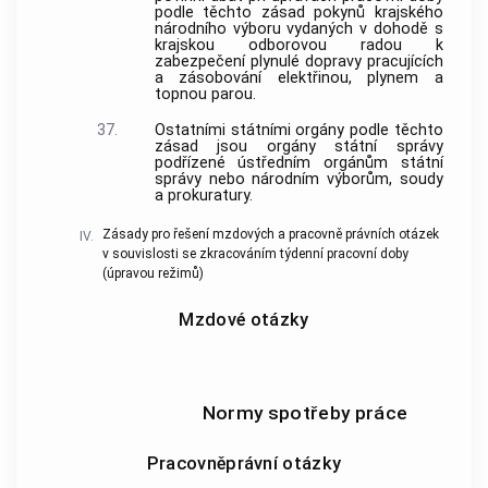
podle těchto zásad pokynů krajského
národního výboru vydaných v dohodě s
krajskou odborovou radou k
zabezpečení plynulé dopravy pracujících
a zásobování elektřinou, plynem a
topnou parou.
37.
Ostatními státními orgány podle těchto
zásad jsou orgány státní správy
podřízené ústředním orgánům státní
správy nebo národním výborům, soudy
a prokuratury.
Zásady pro řešení mzdových a pracovně právních otázek
IV.
v souvislosti se zkracováním týdenní pracovní doby
(úpravou režimů)
Mzdové otázky
Normy spotřeby práce
Pracovněprávní otázky