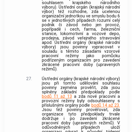
souhlasem krajského národního
výboru). Ústřední orgán (krajský národní
výbor) též rozhodne, zda ucelenou
organizační jednotkou ve smyslu bodu 6
se v jednotlivých případech rozumí celý
podnik či závod nebo jen provoz,
popřípadě i cech, farma, železniční
stanice, lokomotivní a vozové depo,
prodejna, závod veřejného stravování
apod. Ústřední orgány (krajské národní
výbory) jsou povinny vypracovat v
souladu s těmito zásadami vzorové
pracovní režimy jako pomůcku
podřízeným organizacím pro zavedení
zkrácené pracovní doby (upravených
režimů).
27.
Ústřední orgány (krajské národní výbory)
jsou při tomto udělování souhlasu
povinny zejména prověřit, zda jsou
splněny základní předpoklady podle
bodů 11 až 13
a zda nové pracovní a
provozní režimy byly odsouhlaseny s
příslušnými orgány podle
bodů 14 až 23.
Jsou též povinny prověřovat, zda
organizace tyto předpoklady trvale
dodržuje i po zavedení zkrácené
pracovní doby (upravených režimů). V
odůvodněných případech uloží
organizaci návrat k původní týdenní