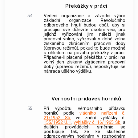
Překážky v práci
54.
Vedení organizace a závodní výbor
základní organizace Revolučního
odborového hnutí budou dbát, aby si
pracující své důležité osobní věci, pro
jejichž vyřizování jim náleží jinak
pracovní volno, vyřizovali v době volna
získaného zkrácením pracovní doby
(úpravou režimů), pokud to bude možné
s ohledem na povahu překážky v práci.
Připadne-li placená překážka v práci na
volný den získaný zkrácením pracovní
doby (úpravou režimů), neposkytuje se
náhrada ušlého výdělku.
Věrnostní přídavek horníků
55.
Při výpočtu věrnostního přídavku
horníků podle
vládního nařízení č.
21/1952 Sb.
ve znění vyhlášky č.
155/1952 Ú. l.
,
vyhlášky č. 16/1965 Sb.
a
dalších prováděcích směrnic se
postupuje tak, že ke skutečně
odpracovaným hodinám v rozhodném