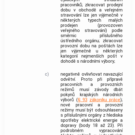
pracovníků; zkracovat prodejní
dobu v obchodě a veřejném
stravování lze jen výjimečně v
některých typech malých
prodejen (provozoven
veřejného stravování) podle
směrnic příslušného
ústředního orgánu; zkracovat
provozní dobu na poštách lze
jen výjimečně u některých
kategorií nejmenších pošt v
dohodě s národními výbory;
c)
negativně ovlivňovat navazující
odvětví. Proto při přípravě
pracovních a provozních
režimů musí závody dbát
pokynů krajských národních
výborů (
§ 93
zákoníku práce
);
nové pracovní a provozní
režimy musí být odsouhlaseny
s příslušnými orgány z hlediska
spotřeby elektrické energie a
dopravy (body 18 až 23). Při
podrobném vypracování