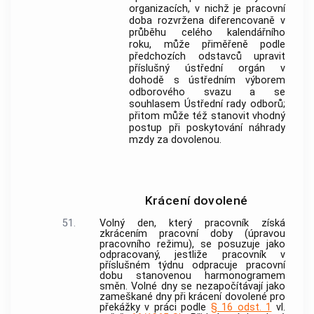
organizacích, v nichž je pracovní
doba rozvržena diferencovaně v
průběhu celého kalendářního
roku, může přiměřeně podle
předchozích odstavců upravit
příslušný ústřední orgán v
dohodě s ústředním výborem
odborového svazu a se
souhlasem Ústřední rady odborů;
přitom může též stanovit vhodný
postup při poskytování náhrady
mzdy za dovolenou.
Krácení dovolené
51.
Volný den, který pracovník získá
zkrácením pracovní doby (úpravou
pracovního režimu), se posuzuje jako
odpracovaný, jestliže pracovník v
příslušném týdnu odpracuje pracovní
dobu stanovenou harmonogramem
směn. Volné dny se nezapočítávají jako
zameškané dny při krácení dovolené pro
překážky v práci podle
§ 16 odst. 1
vl.