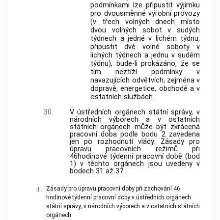
podmínkami lze připustit výjimku
pro dvousměnné výrobní provozy
(v třech volných dnech místo
dvou volných sobot v sudých
týdnech a jedné v lichém týdnu,
připustit dvě volné soboty v
lichých týdnech a jednu v sudém
týdnu), bude-li prokázáno, že se
tím neztíží podmínky v
navazujících odvětvích, zejména v
dopravě, energetice, obchodě a v
ostatních službách.
30.
V ústředních orgánech státní správy, v
národních výborech a v ostatních
státních orgánech může být zkrácená
pracovní doba podle bodu 2 zavedena
jen po rozhodnutí vlády. Zásady pro
úpravu pracovních režimů při
46hodinové týdenní pracovní době (bod
1) v těchto orgánech jsou uvedeny v
bodech 31 až 37.
Zásady pro úpravu pracovní doby při zachování 46
III.
hodinové týdenní pracovní doby v ústředních orgánech
státní správy, v národních výborech a v ostatních státních
orgánech