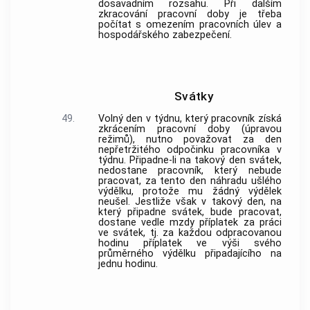
dosavadním rozsahu. Při dalším
zkracování pracovní doby je třeba
počítat s omezením pracovních úlev a
hospodářského zabezpečení.
Svátky
49.
Volný den v týdnu, který pracovník získá
zkrácením pracovní doby (úpravou
režimů), nutno považovat za den
nepřetržitého odpočinku pracovníka v
týdnu. Připadne-li na takový den svátek,
nedostane pracovník, který nebude
pracovat, za tento den náhradu ušlého
výdělku, protože mu žádný výdělek
neušel. Jestliže však v takový den, na
který připadne svátek, bude pracovat,
dostane vedle mzdy příplatek za práci
ve svátek, tj. za každou odpracovanou
hodinu příplatek ve výši svého
průměrného výdělku připadajícího na
jednu hodinu.