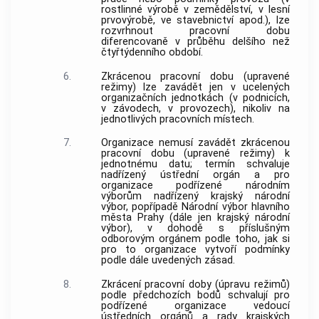
rostlinné výrobě v zemědělství, v lesní
prvovýrobě, ve stavebnictví apod.), lze
rozvrhnout pracovní dobu
diferencovaně v průběhu delšího než
čtyřtýdenního období.
6.
Zkrácenou pracovní dobu (upravené
režimy) lze zavádět jen v ucelených
organizačních jednotkách (v podnicích,
v závodech, v provozech), nikoliv na
jednotlivých pracovních místech.
7.
Organizace nemusí zavádět zkrácenou
pracovní dobu (upravené režimy) k
jednotnému datu; termín schvaluje
nadřízený ústřední orgán a pro
organizace podřízené národním
výborům nadřízený krajský národní
výbor, popřípadě Národní výbor hlavního
města Prahy (dále jen krajský národní
výbor), v dohodě s příslušným
odborovým orgánem podle toho, jak si
pro to organizace vytvoří podmínky
podle dále uvedených zásad.
8.
Zkrácení pracovní doby (úpravu režimů)
podle předchozích bodů schvalují pro
podřízené organizace vedoucí
ústředních orgánů a rady krajských