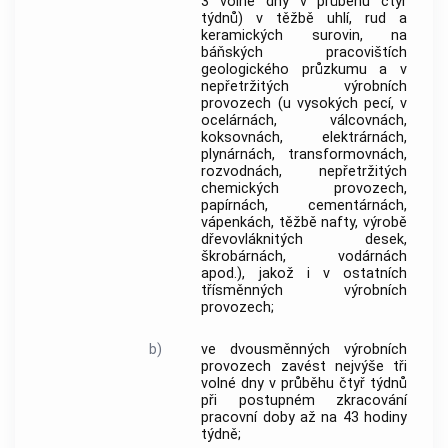
3 volné dny v průběhu čtyř
týdnů) v těžbě uhlí, rud a
keramických surovin, na
báňských pracovištích
geologického průzkumu a v
nepřetržitých výrobních
provozech (u vysokých pecí, v
ocelárnách, válcovnách,
koksovnách, elektrárnách,
plynárnách, transformovnách,
rozvodnách, nepřetržitých
chemických provozech,
papírnách, cementárnách,
vápenkách, těžbě nafty, výrobě
dřevovláknitých desek,
škrobárnách, vodárnách
apod.), jakož i v ostatních
třísměnných výrobních
provozech;
b)
ve dvousměnných výrobních
provozech zavést nejvýše tři
volné dny v průběhu čtyř týdnů
při postupném zkracování
pracovní doby až na 43 hodiny
týdně;