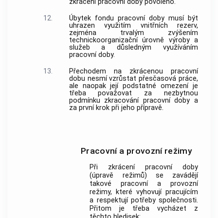
zkrácení pracovní doby povoleno.
12.
Úbytek fondu pracovní doby musí být
uhrazen využitím vnitřních rezerv,
zejména trvalým zvýšením
technickoorganizační úrovně výroby a
služeb a důsledným využíváním
pracovní doby.
13.
Přechodem na zkrácenou pracovní
dobu nesmí vzrůstat přesčasová práce,
ale naopak její podstatné omezení je
třeba považovat za nezbytnou
podmínku zkracování pracovní doby a
za první krok při jeho přípravě.
Pracovní a provozní režimy
Při zkrácení pracovní doby
(úpravě režimů) se zavádějí
takové pracovní a provozní
režimy, které vyhovují pracujícím
a respektují potřeby společnosti.
Přitom je třeba vycházet z
těchto hledisek: