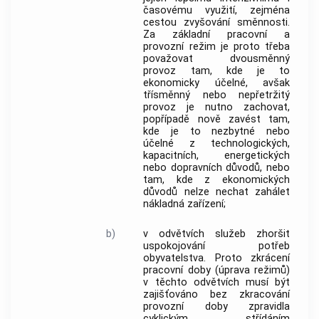
časovému využití, zejména
cestou zvyšování směnnosti.
Za základní pracovní a
provozní režim je proto třeba
považovat dvousměnný
provoz tam, kde je to
ekonomicky účelné, avšak
třísměnný nebo nepřetržitý
provoz je nutno zachovat,
popřípadě nově zavést tam,
kde je to nezbytné nebo
účelné z technologických,
kapacitních, energetických
nebo dopravních důvodů, nebo
tam, kde z ekonomických
důvodů nelze nechat zahálet
nákladná zařízení;
b)
v odvětvích služeb zhoršit
uspokojování potřeb
obyvatelstva. Proto zkrácení
pracovní doby (úprava režimů)
v těchto odvětvích musí být
zajišťováno bez zkracování
provozní doby zpravidla
cyklickým střídáním