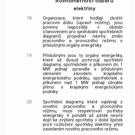
Rovnoměrnost odběru
elektřiny
18.
Organizace, které hodlají zkrátit
pracovní dobu (upravit režimy), jsou
povinny nejpozději v období
stanoveném pro sjednávání spotřebních
diagramů projednat návrhy změn
pracovního a provozního režimu s
příslušnými orgány energetiky.
19.
Příslušnými jsou ty orgány energetiky,
které až dosud potvrzují spotřební
diagramy; spotřebitelé s příkonem do 1
MW jednají zpravidla s příslušným
okresním závodem krajského
energetického podniku, spotřebitelé s
příkonem nad 1 MW jednají obvykle
přímo s krajskými energetickými
podniky.
20.
Spotřební diagramy, které vyplývají z
nového pracovního a provozního
režimu, musí respektovat potřeby
energetiky. V pondělí až pátek nesmí
dojít ke zvýšení spotřeby v době špiček
proti rozložení spotřeby elektřiny před
zavedením nového pracovního režimu.