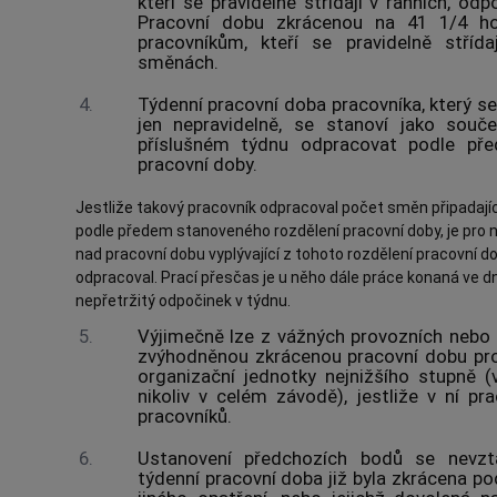
kteří se pravidelně střídají v ranních, o
Pracovní dobu zkrácenou na 41 1/4 ho
pracovníkům, kteří se pravidelně stříd
směnách.
4.
Týdenní pracovní doba pracovníka, který s
jen nepravidelně, se stanoví jako souč
příslušném týdnu odpracovat podle př
pracovní doby.
Jestliže takový pracovník odpracoval počet směn připadajíc
podle předem stanoveného rozdělení pracovní doby, je pro 
nad pracovní dobu vyplývající z tohoto rozdělení pracovní 
odpracoval. Prací přesčas je u něho dále práce konaná ve d
nepřetržitý odpočinek v týdnu.
5.
Výjimečně lze z vážných provozních nebo
zvýhodněnou zkrácenou pracovní dobu pro
organizační jednotky nejnižšího stupně (
nikoliv v celém závodě), jestliže v ní 
pracovníků.
6.
Ustanovení předchozích bodů se nevztah
týdenní pracovní doba již byla zkrácena p