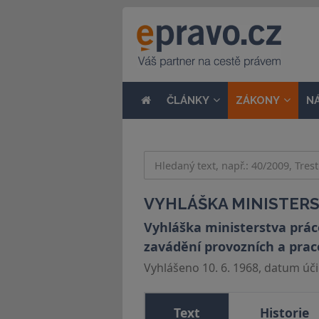
ČLÁNKY
ZÁKONY
N
VYHLÁŠKA MINISTERST
Vyhláška ministerstva práce
zavádění provozních a pra
Vyhlášeno 10. 6. 1968, datum účin
Text
Historie