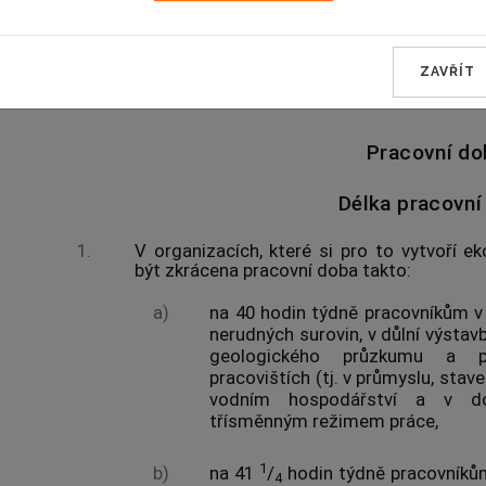
práce
tyto zásady pro zkracování pracovní doby 
hodin týdně a pro zavádění provozních a pracov
ZAVŘÍT
pětidenním pracovním týdnem:
Pracovní do
Délka pracovní
1.
V organizacích, které si pro to vytvoří 
být zkrácena pracovní doba takto:
a)
na 40 hodin týdně pracovníkům v 
nerudných surovin, v důlní výstav
geologického průzkumu a p
pracovištích (tj. v průmyslu, stav
vodním hospodářství a v do
třísměnným režimem práce,
1
b)
na 41
/
hodin týdně pracovníkům
4