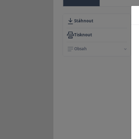
Stáhnout
Tisknout
Obsah