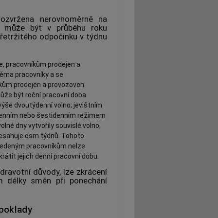
 rozvržena nerovnoměrně na
, může být v průběhu roku
řetržitého odpočinku v týdnu
e, pracovníkům prodejen a
věma pracovníky a se
kům prodejen a provozoven
že být roční pracovní doba
jvýše dvoutýdenní volno; jevištním
denním nebo šestidenním režimem
lné dny vytvořily souvislé volno,
esahuje osm týdnů. Tohoto
e uvedeným pracovníkům nelze
átit jejich denní pracovní dobu.
dravotní důvody, lze zkrácení
m délky směn při ponechání
poklady