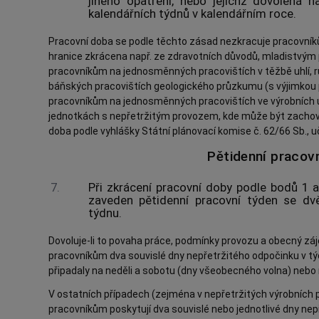
jiného opatření, nebo jejichž dovolená 
kalendářních týdnů v kalendářním roce.
Pracovní doba se podle těchto zásad nezkracuje pracovník
hranice zkrácena např. ze zdravotních důvodů, mladistvým 
pracovníkům na jednosměnných pracovištích v těžbě uhlí, r
báňských pracovištích geologického průzkumu (s výjimkou p
pracovníkům na jednosměnných pracovištích ve výrobních 
jednotkách s nepřetržitým provozem, kde může být zachov
doba podle vyhlášky Státní plánovací komise č. 62/66 Sb., u
Pětidenní pracov
7.
Při zkrácení pracovní doby podle bodů 1 
zaveden pětidenní pracovní týden se dv
týdnu.
Dovoluje-li to povaha práce, podmínky provozu a obecný zá
pracovníkům dva souvislé dny nepřetržitého odpočinku v t
připadaly na neděli a sobotu (dny všeobecného volna) nebo n
V ostatních případech (zejména v nepřetržitých výrobních 
pracovníkům poskytují dva souvislé nebo jednotlivé dny nep