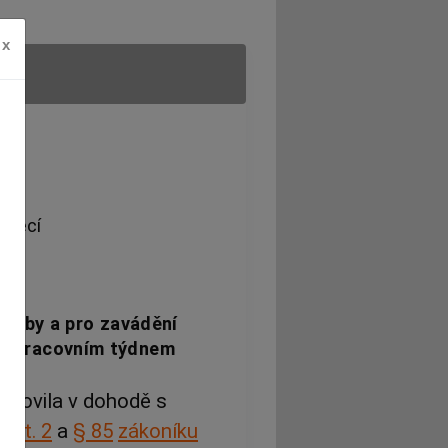
x
 věcí
 doby a pro zavádění
ím pracovním týdnem
tanovila v dohodě s
dst. 2
a
§ 85
zákoníku