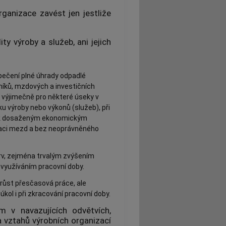
ganizace zavést jen jestliže
ty výroby a služeb, ani jejich
ečení plné úhrady odpadlé
níků, mzdových a investičních
 výjimečně pro některé úseky v
u výroby nebo výkonů (služeb), při
 k dosaženým ekonomickým
laci mezd a bez neoprávněného
rv, zejména trvalým zvýšením
využíváním pracovní doby.
ůst přesčasová práce, ale
kol i při zkracování pracovní doby.
m v navazujících odvětvích,
 vztahů výrobních organizací