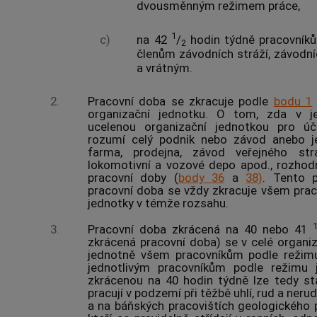
dvousměnným režimem práce,
1
c)
na 42
/
hodin týdně pracovníků
2
členům závodních stráží, závodní
a vrátným.
2.
Pracovní doba se zkracuje podle
bodu 1
organizační jednotku. O tom, zda v je
ucelenou organizační jednotkou pro úč
rozumí celý podnik nebo závod anebo jen
farma, prodejna, závod veřejného strav
lokomotivní a vozové depo apod., rozhodn
pracovní doby (
body 36
a
38)
. Tento 
pracovní doba se vždy zkracuje všem pra
jednotky v témže rozsahu.
3.
Pracovní doba zkrácená na 40 nebo 41
zkrácená pracovní doba) se v celé organiz
jednotně všem pracovníkům podle režimu
jednotlivým pracovníkům podle režimu j
zkrácenou na 40 hodin týdně lze tedy sta
pracují v podzemí při těžbě uhlí, rud a neru
a na báňských pracovištích geologického