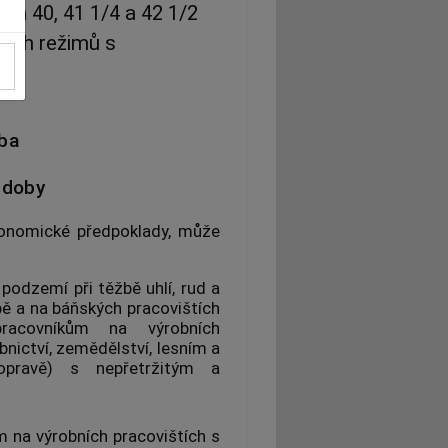
na 40, 41 1/4 a 42 1/2
ních režimů s
ba
 doby
ekonomické předpoklady, může
podzemí při těžbě uhlí, rud a
bě a na báňských pracovištích
racovníkům na výrobních
ebnictví, zemědělství, lesním a
pravě) s nepřetržitým a
 na výrobních pracovištích s