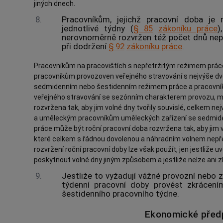
jiných dnech.
8.
Pracovníkům, jejichž pracovní doba je
jednotlivé týdny (
§ 85
zákoníku práce
)
nerovnoměrně rozvržen též počet dnů nep
při dodržení
§ 92
zákoníku práce
.
Pracovníkům na pracovištích s nepřetržitým režimem prác
pracovníkům provozoven veřejného stravování s nejvýše d
sedmidenním nebo šestidenním režimem práce a pracovní
veřejného stravování se sezónním charakterem provozu, mů
rozvržena tak, aby jim volné dny tvořily souvislé, celkem ne
a uměleckým pracovníkům uměleckých zařízení se sedmi
práce může být roční pracovní doba rozvržena tak, aby jim vo
které celkem s řádnou dovolenou a náhradním volnem nepř
rozvržení roční pracovní doby lze však použít, jen jestliž
poskytnout volné dny jiným způsobem a jestliže nelze ani zkr
9.
Jestliže to vyžadují vážné provozní nebo z
týdenní pracovní doby provést zkrácení
šestidenního pracovního týdne.
Ekonomické před