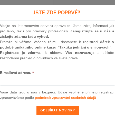
JSTE ZDE POPRVÉ?
Minulé neúčinné znění
od 16. 1. 1992 - 31. 12. 2000
Vítejte na internetovém serveru epravo.cz. Jsme zdroj informací jak
pro laiky, tak i pro právníky profesionály.
Zaregistrujte se u nás a
63
získejte zdarma řadu výhod.
Protože si vážíme Vašeho zájmu, dostanete k registraci
dárek v
VYHLÁŠKA
podobě unikátního online kurzu "Taktika jednání o smlouvách".
Registrace je zdarma, k ničemu Vás nezavazuje
a získáte
ministerstva práce a sociálních
každodenní přehled o novinkách ve světě práva.
ze dne 15. května 1968
E-mailová adresa:
*
o zásadách pro zkracování týdenní pracovní
provozních a pracovních režimů s pětidenn
Vaše data jsou u nás v bezpečí. Údaje vyplněné při této registraci
zpracováváme podle
podmínek zpracování osobních údajů
Vláda Československé socialistické republiky s
Ústřední radou odborů podle
§ 83 odst. 3
,
§ 84 o