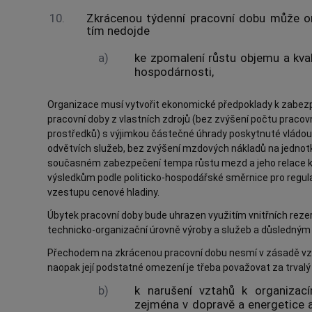
10.
Zkrácenou týdenní pracovní dobu může or
tím nedojde
a)
ke zpomalení růstu objemu a kvali
hospodárnosti,
Organizace musí vytvořit ekonomické předpoklady k zabezp
pracovní doby z vlastních zdrojů (bez zvýšení počtu pracov
prostředků) s výjimkou částečné úhrady poskytnuté vládou
odvětvích služeb, bez zvýšení mzdových nákladů na jednotk
současném zabezpečení tempa růstu mezd a jeho relace
výsledkům podle politicko-hospodářské směrnice pro regu
vzestupu cenové hladiny.
Úbytek pracovní doby bude uhrazen využitím vnitřních reze
technicko-organizační úrovně výroby a služeb a důsledným 
Přechodem na zkrácenou pracovní dobu nesmí v zásadě vzr
naopak její podstatné omezení je třeba považovat za trvalý ú
b)
k narušení vztahů k organizací
zejména v dopravě a energetice a