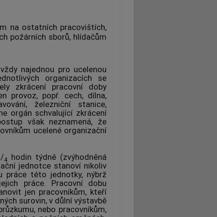
m na ostatních pracovištích,
ch požárních sborů, hlídačům
vždy najednou pro ucelenou
dnotlivých organizacích se
ely zkrácení pracovní doby
 provoz, popř. cech, dílna,
ování, železniční stanice,
e orgán schvalující zkrácení
postup však neznamená, že
covníkům ucelené organizační
1
/
hodin týdně (zvýhodněná
4
ační jednotce stanoví nikoliv
 práce této jednotky, nýbrž
ejich práce. Pracovní dobu
novit jen pracovníkům, kteří
dných surovin, v důlní výstavbě
 průzkumu, nebo pracovníkům,