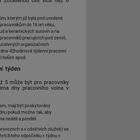
na zotavenou činí více než 6
ům, kterým již byla pod uvedené
pracovníkům do 16 let věku,
ud a keramických surovin a na
racovníků pracujících pod zemí),
ucelených organizačních
ána 42hodinová týdenní pracovní
čitelům apod.
ní týden
až 5 může být pro pracovníky
ěma dny pracovního volna v
jem, mají být poskytovány
ýdnu pokud možno tak, aby
a neděli a pondělí.
provozech a v odvětvích služeb) se
řetržitého odpočinku v týdnu v