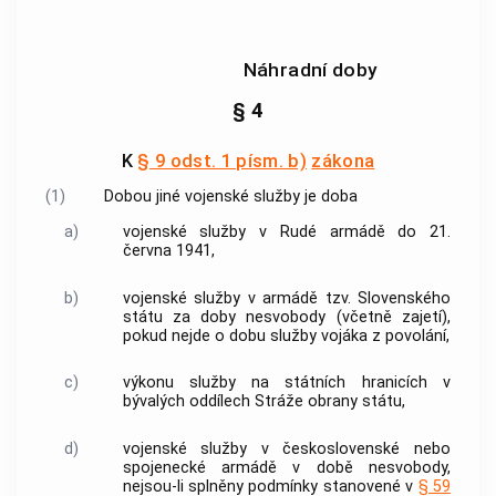
Náhradní doby
§ 4
K
§ 9 odst. 1 písm. b)
zákona
(1)
Dobou jiné vojenské služby je doba
a)
vojenské služby v Rudé armádě do 21.
června 1941,
b)
vojenské služby v armádě tzv. Slovenského
státu za doby nesvobody (včetně zajetí),
pokud nejde o dobu služby vojáka z povolání,
c)
výkonu služby na státních hranicích v
bývalých oddílech Stráže obrany státu,
d)
vojenské služby v československé nebo
spojenecké armádě v době nesvobody,
nejsou-li splněny podmínky stanovené v
§ 59