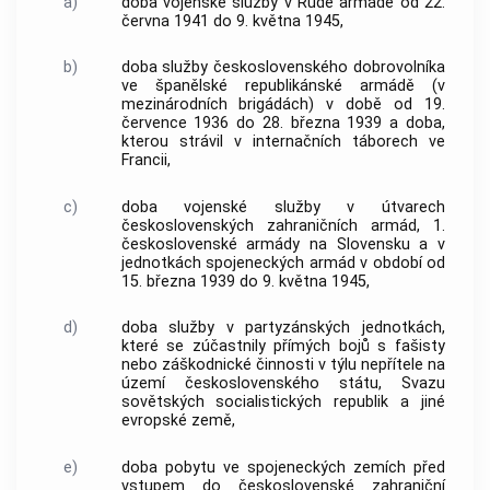
a)
doba vojenské služby v Rudé armádě od 22.
června 1941 do 9. května 1945,
b)
doba služby československého dobrovolníka
ve španělské republikánské armádě (v
mezinárodních brigádách) v době od 19.
července 1936 do 28. března 1939 a doba,
kterou strávil v internačních táborech ve
Francii,
c)
doba vojenské služby v útvarech
československých zahraničních armád, 1.
československé armády na Slovensku a v
jednotkách spojeneckých armád v období od
15. března 1939 do 9. května 1945,
d)
doba služby v partyzánských jednotkách,
které se zúčastnily přímých bojů s fašisty
nebo záškodnické činnosti v týlu nepřítele na
území československého státu, Svazu
sovětských socialistických republik a jiné
evropské země,
e)
doba pobytu ve spojeneckých zemích před
vstupem do československé zahraniční