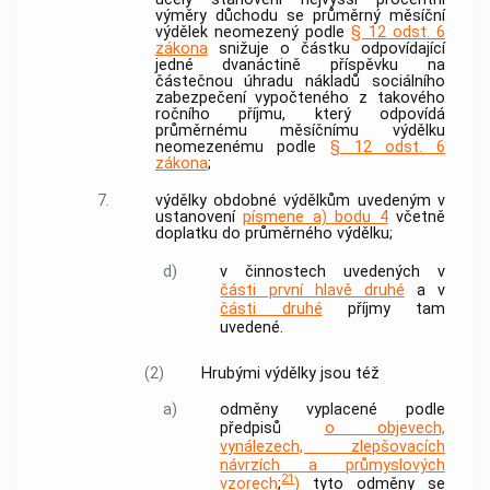
výměry důchodu se průměrný měsíční
výdělek neomezený podle
§ 12 odst. 6
zákona
snižuje o částku odpovídající
jedné dvanáctině příspěvku na
částečnou úhradu nákladů sociálního
zabezpečení vypočteného z takového
ročního příjmu, který odpovídá
průměrnému měsíčnímu výdělku
neomezenému podle
§ 12 odst. 6
zákona
;
7.
výdělky obdobné výdělkům uvedeným v
ustanovení
písmene a) bodu 4
včetně
doplatku do průměrného výdělku;
d)
v činnostech uvedených v
části první hlavě druhé
a v
části druhé
příjmy tam
uvedené.
(2)
Hrubými výdělky jsou též
a)
odměny vyplacené podle
předpisů
o objevech,
vynálezech, zlepšovacích
návrzích a průmyslových
21
vzorech
;
)
tyto odměny se