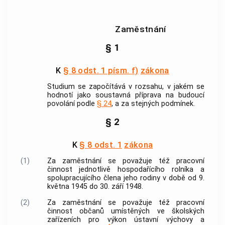
Zaměstnání
§ 1
K
§ 8 odst. 1 písm. f)
zákona
Studium se započítává v rozsahu, v jakém se
hodnotí jako soustavná příprava na budoucí
povolání podle
§ 24
, a za stejných podmínek.
§ 2
K
§ 8 odst. 1
zákona
(1)
Za zaměstnání se považuje též pracovní
činnost jednotlivě hospodařícího rolníka a
spolupracujícího člena jeho rodiny v době od 9.
května 1945 do 30. září 1948.
(2)
Za zaměstnání se považuje též pracovní
činnost občanů umístěných ve školských
zařízeních pro výkon ústavní výchovy a