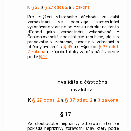
K
§ 23
a
§ 27 odst. 2
a
3
zákona
Pro zvýšení starobního důchodu za další
zaměstnání se posuzuje zaměstnání
vykonávané v cizině po vzniku nároku na tento
důchod jako zaměstnání vykonávané v
Československé socialistické republice, jde-li o
pracovníky v zahraničí, experty v zahraničí a
občany uvedené v
§ 45
a s výjimkou
§ 23 odst.
2
zákona
o zápočet doby zaměstnání v cizině
podle
§ 10
.
Invalidita a částečná
invalidita
K
§ 29 odst. 2
a
§ 37 odst. 2
a
3
zákona
§ 17
Za dlouhodobě nepříznivý zdravotní stav se
pokládá nepříznivý zdravotní stav, který podle