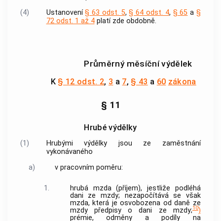
(4)
Ustanovení
§ 63 odst. 5
,
§ 64 odst. 4
,
§ 65
a
§
72 odst. 1 až 4
platí zde obdobně.
Průměrný měsíční výdělek
K
§ 12 odst. 2
,
3
a
7
,
§ 43
a
60
zákona
§ 11
Hrubé výdělky
(1)
Hrubými výdělky jsou ze
zaměstnání
vykonávaného
a)
v pracovním poměru:
1.
hrubá mzda (příjem), jestliže podléhá
dani ze mzdy; nezapočítává se však
mzda, která je osvobozena od daně ze
10
mzdy předpisy o dani ze mzdy;
)
prémie, odměny a podíly na