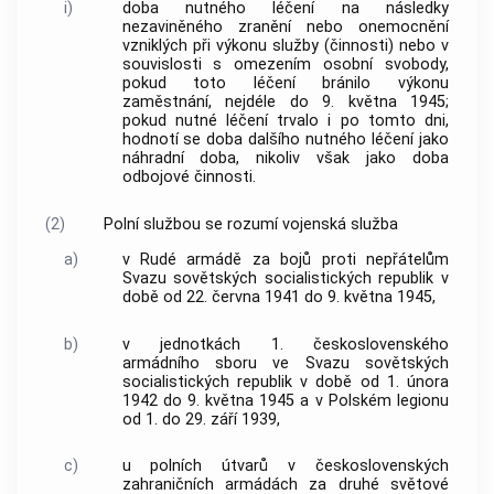
i)
doba nutného léčení na následky
nezaviněného zranění nebo onemocnění
vzniklých při výkonu služby (činnosti) nebo v
souvislosti s omezením osobní svobody,
pokud toto léčení bránilo výkonu
zaměstnání, nejdéle do 9. května 1945;
pokud nutné léčení trvalo i po tomto dni,
hodnotí se doba dalšího nutného léčení jako
náhradní doba, nikoliv však jako doba
odbojové činnosti.
(2)
Polní službou
se rozumí vojenská služba
a)
v Rudé armádě za bojů proti nepřátelům
Svazu sovětských socialistických republik v
době od 22. června 1941 do 9. května 1945,
b)
v jednotkách 1. československého
armádního sboru ve Svazu sovětských
socialistických republik v době od 1. února
1942 do 9. května 1945 a v Polském legionu
od 1. do 29. září 1939,
c)
u polních útvarů v československých
zahraničních armádách za druhé světové