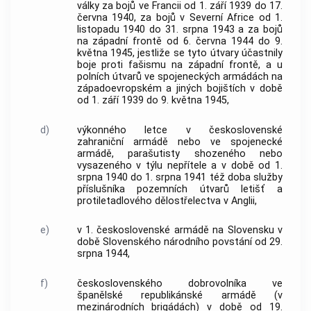
války za bojů ve Francii od 1. září 1939 do 17.
června 1940, za bojů v Severní Africe od 1.
listopadu 1940 do 31. srpna 1943 a za bojů
na západní frontě od 6. června 1944 do 9.
května 1945, jestliže se tyto útvary účastnily
boje proti fašismu na západní frontě, a u
polních útvarů ve spojeneckých armádách na
západoevropském a jiných bojištích v době
od 1. září 1939 do 9. května 1945,
d)
výkonného letce v československé
zahraniční armádě nebo ve spojenecké
armádě, parašutisty shozeného nebo
vysazeného v týlu nepřítele a v době od 1.
srpna 1940 do 1. srpna 1941 též doba služby
příslušníka pozemních útvarů letišť a
protiletadlového dělostřelectva v Anglii,
e)
v 1. československé armádě na Slovensku v
době Slovenského národního povstání od 29.
srpna 1944,
f)
československého dobrovolníka ve
španělské republikánské armádě (v
mezinárodních brigádách) v době od 19.