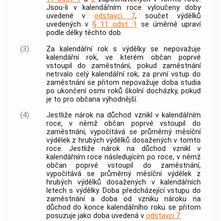
Jsou-li v kalendářním roce vyloučeny doby
uvedené v
odstavci 7
, součet výdělků
uvedených v
§ 11 odst. 1
se úměrně upraví
podle délky těchto dob.
(3)
Za kalendářní rok s výdělky se nepovažuje
kalendářní rok, ve kterém občan poprvé
vstoupil do zaměstnání, pokud zaměstnání
netrvalo celý kalendářní rok; za první vstup do
zaměstnání se přitom nepovažuje doba studia
po ukončení osmi roků školní docházky, pokud
je to pro občana výhodnější.
(4)
Jestliže nárok na důchod vznikl v kalendářním
roce, v němž občan poprvé vstoupil do
zaměstnání
, vypočítává se průměrný měsíční
výdělek z hrubých výdělků dosažených v tomto
roce. Jestliže nárok na důchod vznikl v
kalendářním roce následujícím po roce, v němž
občan poprvé vstoupil do
zaměstnání
,
vypočítává se průměrný měsíční výdělek z
hrubých výdělků dosažených v kalendářních
letech s výdělky. Doba předcházející vstupu do
zaměstnání
a doba od vzniku nároku na
důchod do konce kalendářního roku se přitom
posuzuje jako doba uvedená v
odstavci 7.