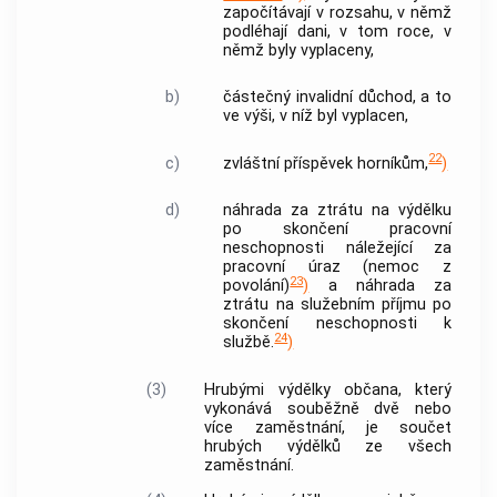
započítávají v rozsahu, v němž
podléhají dani, v tom roce, v
němž byly vyplaceny,
b)
částečný invalidní důchod, a to
ve výši, v níž byl vyplacen,
22
c)
zvláštní příspěvek horníkům,
)
d)
náhrada za ztrátu na výdělku
po skončení pracovní
neschopnosti náležející za
pracovní úraz (nemoc z
23
povolání)
)
a náhrada za
ztrátu na služebním příjmu po
skončení neschopnosti k
24
službě.
)
(3)
Hrubými výdělky občana, který
vykonává souběžně dvě nebo
více
zaměstnání
, je součet
hrubých výdělků ze všech
zaměstnání
.