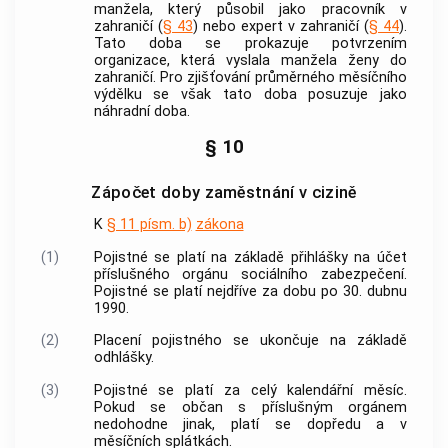
manžela, který působil jako pracovník v
zahraničí (
§ 43
) nebo expert v zahraničí (
§ 44
).
Tato doba se prokazuje potvrzením
organizace, která vyslala manžela ženy do
zahraničí. Pro zjišťování průměrného měsíčního
výdělku se však tato doba posuzuje jako
náhradní doba.
§ 10
Zápočet doby zaměstnání v cizině
K
§ 11 písm. b)
zákona
(1)
Pojistné se platí na základě přihlášky na účet
příslušného orgánu sociálního zabezpečení.
Pojistné se platí nejdříve za dobu po 30. dubnu
1990.
(2)
Placení pojistného se ukončuje na základě
odhlášky.
(3)
Pojistné se platí za celý kalendářní měsíc.
Pokud se občan s příslušným orgánem
nedohodne jinak, platí se dopředu a v
měsíčních splátkách.