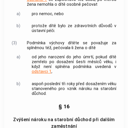
žena nemohla o dítě osobně pečovat
a)
pro nemoc, nebo
b)
protože dítě bylo ze zdravotních důvodů v
ústavní péči.
(3)
Podmínka výchovy dítěte se považuje za
splněnou též, pečovala-li žena o dítě
a)
od jeho narození do jeho úmrtí, pokud dítě
zemřelo po dosažení šesti měsíců věku, i
když není splněna podmínka uvedená v
odstavci 1
,
b)
aspoň poslední tři roky před dosažením věku
stanoveného pro vznik nároku na starobní
důchod.
§ 16
Zvýšení nároku na starobní důchod při dalším
zaměstnání