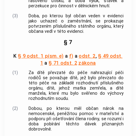
rasového útisku, a doba výluk, stávek a
perzekuce pro činnost v dělnickém hnutí.
(3)
Doba, po kterou byl občan veden v evidenci
jako uchazeč o zaměstnání, se prokazuje
potvrzením příslušného státního orgánu, který
občana vedl v této evidenci.
§ 7
K
§ 9 odst. 1 písm. e)
a
f)
a
odst. 2
,
§ 49 odst.
1
a
§ 71 odst. 2
zákona
(1)
Za dítě převzaté do péče nahrazující péči
rodičů se považuje dítě, jež bylo převzato do
této péče na základě rozhodnutí příslušného
orgánu, dítě, jehož matka zemřela, a dítě
manžela, které mu bylo svěřeno do výchovy
rozhodnutím soudu.
(2)
Dobou, po kterou měl občan nárok na
nemocenské, peněžitou pomoc v mateřství a
podporu při ošetřování člena rodiny, se rozumí i
doba pobírání těchto dávek přiznaných
dobrovolně.