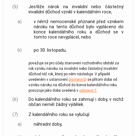
(5)
Jestliže nárok na invalidní nebo částečný
invalidní důchod vznikl v kalendářním roce,
a)
v němž nemocenské přiznané před vznikem
nároku na tento důchod bylo vypláceno do
konce kalendářního roku a důchod se v
tomto roce nevyplácel, nebo
b)
po 30. listopadu,
považuje se pro účely stanovení
rozhodného období
za
rok vzniku nároku na invalidní nebo částečný invalidní
důchod též rok, který po něm následuje. V případě
uvedeném v ustanovení
písmene b)
se přitom doba od
vzniku nároku na důchod do konce kalendářního roku
posuzuje jako doba uvedená v
odstavci 7.
(6)
Do kalendářního roku se zahrnují i doby, v nichž
občan neměl žádný výdělek.
(7)
Z kalendářního roku se vylučují
a)
náhradní doby,