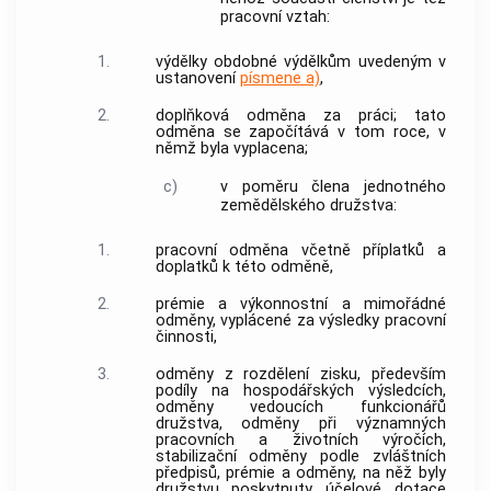
pracovní vztah:
1.
výdělky obdobné výdělkům uvedeným v
ustanovení
písmene a)
,
2.
doplňková odměna za práci; tato
odměna se započítává v tom roce, v
němž byla vyplacena;
c)
v poměru člena jednotného
zemědělského družstva:
1.
pracovní odměna včetně příplatků a
doplatků k této odměně,
2.
prémie a výkonnostní a mimořádné
odměny, vyplácené za výsledky pracovní
činnosti,
3.
odměny z rozdělení zisku, především
podíly na hospodářských výsledcích,
odměny vedoucích funkcionářů
družstva, odměny při významných
pracovních a životních výročích,
stabilizační odměny podle zvláštních
předpisů, prémie a odměny, na něž byly
družstvu poskytnuty účelové dotace