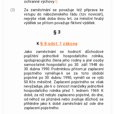
1
ochranné výchovy.
)
(3)
Za zaměstnání se považuje též příprava ke
vstupu do náboženského řádu (tzv. noviciát),
nejvýše však doba dvou let; za měsíční
hrubý
výdělek
se přitom považuje fiktivní výdělek.
§ 3
K
§ 8 odst. 1
zákona
Jako zaměstnání se hodnotí důchodové
pojištění jednotlivě hospodařícího rolníka,
spolupracujícího člena jeho rodiny a jiné osoby
samostatně hospodařící po 30. září 1948 do
30. dubna 1990. Podmínkou přitom je zaplacení
pojistného vyměřuje-li se za toto období
pojistné po 30. dubnu 1990, vyměří se ve výši
50 Kčs měsíčně. Zaplacení pojistného se však
nevyžaduje, jde-li o činnost manželky jednotlivě
hospodařícího rolníka před 1. lednem 1969. K
době, za níž nebylo zaplaceno pojistné, do dne,
od něhož se přiznává nebo zvyšuje důchod, se
přihlédne jako k době zaměstnání až ode dne
zaplacení pojistného.