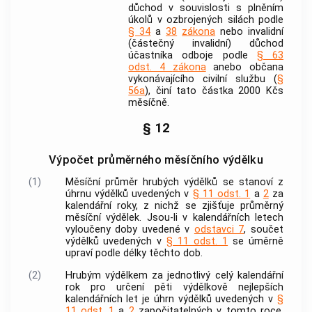
důchod v souvislosti s plněním
úkolů v ozbrojených silách podle
§ 34
a
38
zákona
nebo invalidní
(částečný invalidní) důchod
účastníka odboje podle
§ 63
odst. 4
zákona
anebo občana
vykonávajícího civilní službu (
§
56a
), činí tato částka 2000 Kčs
měsíčně.
§ 12
Výpočet průměrného měsíčního výdělku
(1)
Měsíční průměr hrubých výdělků se stanoví z
úhrnu výdělků uvedených v
§ 11 odst. 1
a
2
za
kalendářní roky, z nichž se zjišťuje průměrný
měsíční výdělek. Jsou-li v kalendářních letech
vyloučeny doby uvedené v
odstavci 7
, součet
výdělků uvedených v
§ 11 odst. 1
se úměrně
upraví podle délky těchto dob.
(2)
Hrubým výdělkem za jednotlivý celý kalendářní
rok pro určení pěti výdělkově nejlepších
kalendářních let je úhrn výdělků uvedených v
§
11 odst. 1
a
2
započitatelných v tomto roce.