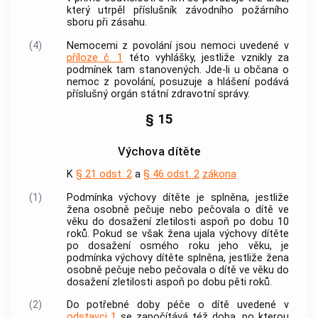
který utrpěl příslušník závodního požárního
sboru při zásahu.
(4)
Nemocemi z povolání jsou nemoci uvedené v
příloze č. 1
této vyhlášky, jestliže vznikly za
podmínek tam stanovených. Jde-li u občana o
nemoc z povolání, posuzuje a hlášení podává
příslušný orgán státní zdravotní správy.
§ 15
Výchova dítěte
K
§ 21 odst. 2
a
§ 46 odst. 2
zákona
(1)
Podmínka výchovy dítěte je splněna, jestliže
žena osobně pečuje nebo pečovala o dítě ve
věku do dosažení zletilosti aspoň po dobu 10
roků. Pokud se však žena ujala výchovy dítěte
po dosažení osmého roku jeho věku, je
podmínka výchovy dítěte splněna, jestliže žena
osobně pečuje nebo pečovala o dítě ve věku do
dosažení zletilosti aspoň po dobu pěti roků.
(2)
Do potřebné doby péče o dítě uvedené v
odstavci 1
se započítává též doba, po kterou