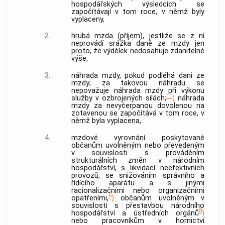
hospodářských výsledcích se
započítávají v tom roce, v němž byly
vyplaceny,
2.
hrubá mzda (příjem), jestliže se z ní
neprovádí srážka daně ze mzdy jen
proto, že výdělek nedosahuje zdanitelné
výše,
3.
náhrada mzdy, pokud podléhá dani ze
mzdy; za takovou náhradu se
nepovažuje náhrada mzdy při výkonu
11
služby v ozbrojených silách;
)
náhrada
mzdy za nevyčerpanou dovolenou na
zotavenou se započítává v tom roce, v
němž byla vyplacena,
4.
mzdové vyrovnání poskytované
občanům uvolněným nebo převedeným
v souvislosti s prováděním
strukturálních změn v národním
hospodářství, s likvidací neefektivních
provozů, se snižováním správního a
řídícího aparátu a s jinými
racionalizačními nebo organizačními
6
opatřeními,
)
občanům uvolněným v
souvislosti s přestavbou národního
8
hospodářství a ústředních orgánů
)
nebo pracovníkům v hornictví