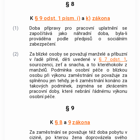
§ 8
K
§ 9 odst. 1 písm. i)
a
k)
zákona
(1)
Doba přípravy pro pracovní uplatnění se
započítává jako náhradní doba, byla-li
prováděna podle předpisů o sociálním
zabezpečení.
(2)
Za blízké osoby se považují manželé a příbuzní
v řadě přímé, děti uvedené v
§ 7 odst. 1
,
sourozenci, zeť a snacha, a to kteréhokoliv z
manželů. Podmínka osobní péče o blízkou
osobu při výkonu zaměstnání se považuje za
splněnou jen tehdy, je-li zaměstnání konáno za
takových podmínek, zejména se zkrácením
pracovní doby, které nebrání řádnému výkonu
osobní péče.
§ 9
K
§ 8
a
9
zákona
Za zaměstnání se považuje též doba pobytu v
cizině, po kterou žena doprovázela svého