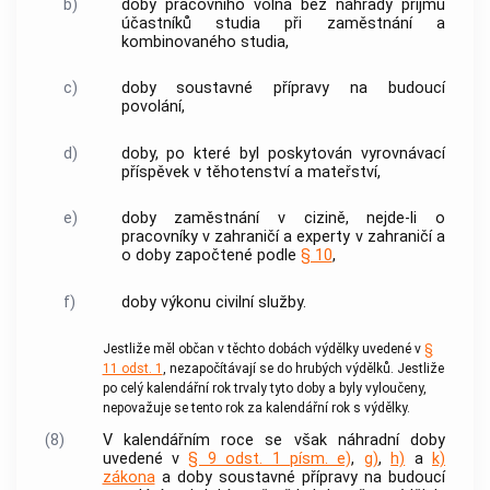
b)
doby pracovního volna bez náhrady příjmu
účastníků studia při
zaměstnání
a
kombinovaného studia,
c)
doby soustavné přípravy na budoucí
povolání,
d)
doby, po které byl poskytován vyrovnávací
příspěvek v těhotenství a mateřství,
e)
doby zaměstnání v cizině, nejde-li o
pracovníky v zahraničí a experty v zahraničí a
o doby započtené podle
§ 10
,
f)
doby výkonu civilní služby.
Jestliže měl občan v těchto dobách výdělky uvedené v
§
11 odst. 1
, nezapočítávají se do hrubých výdělků. Jestliže
po celý kalendářní rok trvaly tyto doby a byly vyloučeny,
nepovažuje se tento rok za kalendářní rok s výdělky.
(8)
V kalendářním roce se však náhradní doby
uvedené v
§ 9 odst. 1 písm. e)
,
g)
,
h)
a
k)
zákona
a doby soustavné přípravy na budoucí