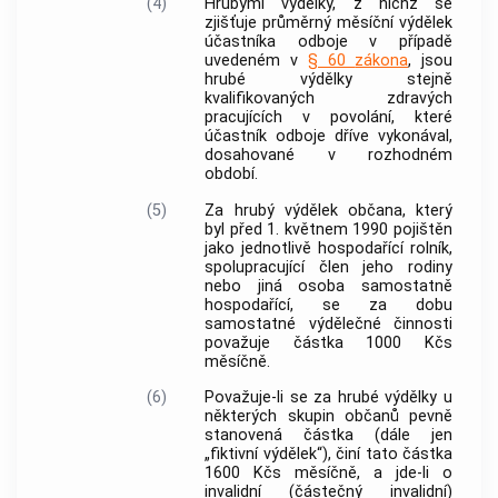
(4)
Hrubými výdělky, z nichž se
zjišťuje průměrný měsíční výdělek
účastníka odboje v případě
uvedeném v
§ 60
zákona
, jsou
hrubé výdělky stejně
kvalifikovaných zdravých
pracujících v povolání, které
účastník odboje dříve vykonával,
dosahované v
rozhodném
období
.
(5)
Za
hrubý výdělek
občana, který
byl před 1. květnem 1990 pojištěn
jako jednotlivě hospodařící rolník,
spolupracující člen jeho rodiny
nebo jiná osoba samostatně
hospodařící, se za dobu
samostatné výdělečné činnosti
považuje částka 1000 Kčs
měsíčně.
(6)
Považuje-li se za
hrubé výdělky
u
některých skupin občanů pevně
stanovená částka (dále jen
„fiktivní výdělek“), činí tato částka
1600 Kčs měsíčně, a jde-li o
invalidní (částečný invalidní)