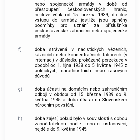
nebo spojenecké armády v době od
přestoupení československých hranic,
nejdříve však od 15. března 1939, do dne
vstupu do armády, jestliže jsou splněny
podmínky pro uznání za příslušníka
československé zahraniční nebo spojenecké
armády,
f)
doba strávená v nacistických vězeních,
káznicích nebo koncentračních táborech (v
internaci) v důsledku prokázané perzekuce v
období od 1. října 1938 do 5. května 1945 z
politických, národnostních nebo rasových
důvodů,
g)
doba účasti na domácím nebo zahraničním
odboji v období od 15. března 1939 do 9.
května 1945 a doba účasti na Slovenském
národním povstání,
h)
doba zajetí, pokud bylo v souvislosti s dobou
započitatelnou podle tohoto ustanovení,
nejdéle do 9. května 1945,