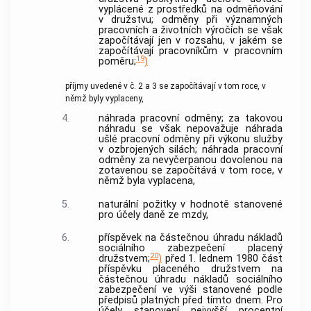
vyplácené z prostředků na odměňování
v družstvu; odměny při významných
pracovních a životních výročích se však
započítávají jen v rozsahu, v jakém se
započítávají pracovníkům v pracovním
19
poměru;
)
příjmy uvedené v č. 2 a 3 se započítávají v tom roce, v
němž byly vyplaceny,
4.
náhrada pracovní odměny; za takovou
náhradu se však nepovažuje náhrada
ušlé pracovní odměny při výkonu služby
v ozbrojených silách; náhrada pracovní
odměny za nevyčerpanou dovolenou na
zotavenou se započítává v tom roce, v
němž byla vyplacena,
5.
naturální požitky v hodnotě stanovené
pro účely daně ze mzdy,
6.
příspěvek na částečnou úhradu nákladů
sociálního zabezpečení placený
20
družstvem;
)
před 1. lednem 1980 část
příspěvku placeného družstvem na
částečnou úhradu nákladů sociálního
zabezpečení ve výši stanovené podle
předpisů platných před tímto dnem. Pro
účely stanovení nejvyšší procentní