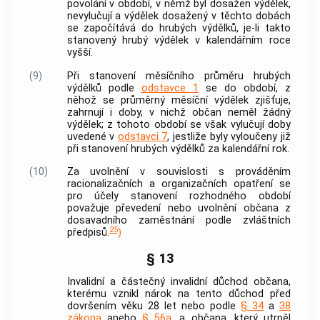
povolání v období, v němž byl dosažen výdělek,
nevylučují a výdělek dosažený v těchto dobách
se započítává do hrubých výdělků, je-li takto
stanovený hrubý výdělek v kalendářním roce
vyšší.
(9)
Při stanovení měsíčního průměru hrubých
výdělků podle
odstavce 1
se do období, z
něhož se průměrný měsíční výdělek zjišťuje,
zahrnují i doby, v nichž občan neměl žádný
výdělek; z tohoto období se však vylučují doby
uvedené v
odstavci 7
, jestliže byly vyloučeny již
při stanovení hrubých výdělků za kalendářní rok.
(10)
Za uvolnění v souvislosti s prováděním
racionalizačních a organizačních opatření se
pro účely stanovení
rozhodného období
považuje převedení nebo uvolnění občana z
dosavadního
zaměstnání
podle zvláštních
25
předpisů.
)
§ 13
Invalidní a částečný invalidní důchod občana,
kterému vznikl nárok na tento důchod před
dovršením věku 28 let nebo podle
§ 34
a
38
zákona
anebo
§ 56a
, a občana, který utrpěl