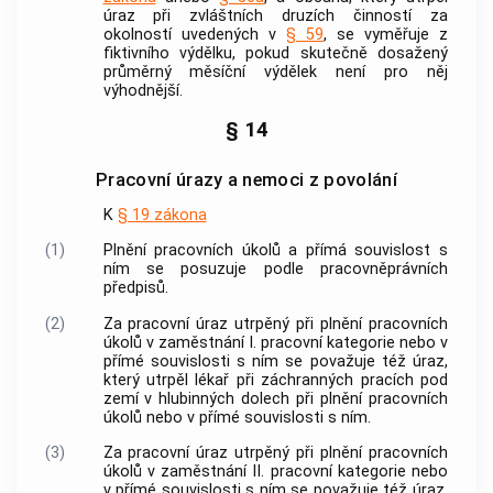
úraz při zvláštních druzích činností za
okolností uvedených v
§ 59
, se vyměřuje z
fiktivního výdělku, pokud skutečně dosažený
průměrný měsíční výdělek není pro něj
výhodnější.
§ 14
Pracovní úrazy a nemoci z povolání
K
§ 19
zákona
(1)
Plnění pracovních úkolů a přímá souvislost s
ním se posuzuje podle pracovněprávních
předpisů.
(2)
Za pracovní
úraz
utrpěný při plnění pracovních
úkolů v
zaměstnání
I. pracovní kategorie nebo v
přímé souvislosti s ním se považuje též
úraz
,
který utrpěl lékař při záchranných pracích pod
zemí v hlubinných dolech při plnění pracovních
úkolů nebo v přímé souvislosti s ním.
(3)
Za pracovní
úraz
utrpěný při plnění pracovních
úkolů v
zaměstnání
II. pracovní kategorie nebo
v přímé souvislosti s ním se považuje též
úraz
,