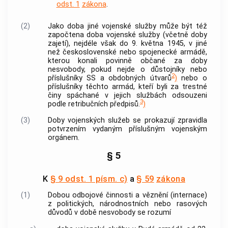
odst. 1
zákona
.
(2)
Jako doba jiné vojenské služby může být též
započtena doba vojenské služby (včetně doby
zajetí), nejdéle však do 9. května 1945, v jiné
než československé nebo spojenecké armádě,
kterou konali povinně občané za doby
nesvobody, pokud nejde o důstojníky nebo
2
příslušníky SS a obdobných útvarů
)
nebo o
příslušníky těchto armád, kteří byli za
trestné
činy
spáchané v jejich službách odsouzeni
3
podle retribučních předpisů.
)
(3)
Doby vojenských služeb se prokazují zpravidla
potvrzením vydaným příslušným vojenským
orgánem.
§ 5
K
§ 9 odst. 1 písm. c)
a
§ 59
zákona
(1)
Dobou odbojové činnosti a věznění (internace)
z politických, národnostních nebo rasových
důvodů v době nesvobody se rozumí