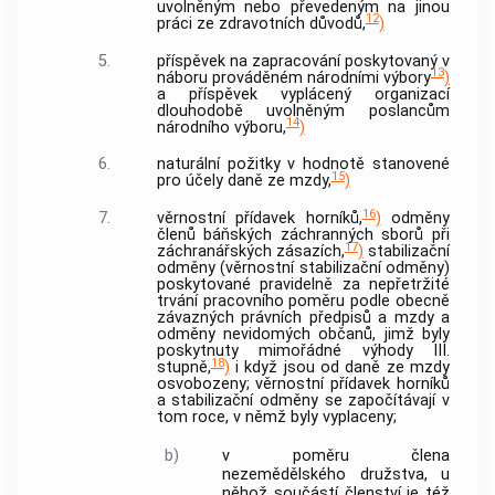
uvolněným nebo převedeným na jinou
12
práci ze zdravotních důvodů,
)
5.
příspěvek na zapracování poskytovaný v
13
náboru prováděném národními výbory
)
a příspěvek vyplácený
organizací
dlouhodobě uvolněným poslancům
14
národního výboru,
)
6.
naturální požitky v hodnotě stanovené
15
pro účely daně ze mzdy,
)
16
7.
věrnostní přídavek horníků,
)
odměny
členů báňských záchranných sborů při
17
záchranářských zásazích,
)
stabilizační
odměny (věrnostní stabilizační odměny)
poskytované pravidelně za nepřetržité
trvání pracovního poměru podle obecně
závazných právních předpisů a mzdy a
odměny nevidomých občanů, jimž byly
poskytnuty mimořádné výhody III.
18
stupně,
)
i když jsou od daně ze mzdy
osvobozeny; věrnostní přídavek horníků
a stabilizační odměny se započítávají v
tom roce, v němž byly vyplaceny;
b)
v poměru člena
nezemědělského družstva, u
něhož součástí členství je též