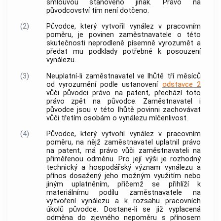
smlouvou stanoveno jinak. Právo na
původcovství tím není dotčeno.
(2)
Původce, který vytvořil vynález v pracovním
poměru, je povinen zaměstnavatele o této
skutečnosti neprodleně písemně vyrozumět a
předat mu podklady potřebné k posouzení
vynálezu.
(3)
Neuplatní-li zaměstnavatel ve lhůtě tří měsíců
od vyrozumění podle ustanovení
odstavce 2
vůči původci právo na patent, přechází toto
právo zpět na původce. Zaměstnavatel i
původce jsou v této lhůtě povinni zachovávat
vůči třetím osobám o vynálezu mlčenlivost.
(4)
Původce, který vytvořil vynález v pracovním
poměru, na nějž zaměstnavatel uplatnil právo
na patent, má právo vůči zaměstnavateli na
přiměřenou odměnu. Pro její výši je rozhodný
technický a hospodářský význam vynálezu a
přínos dosažený jeho možným využitím nebo
jiným uplatněním, přičemž se přihlíží k
materiálnímu podílu zaměstnavatele na
vytvoření vynálezu a k rozsahu pracovních
úkolů původce. Dostane-li se již vyplacená
odměna do zjevného nepoměru s přínosem