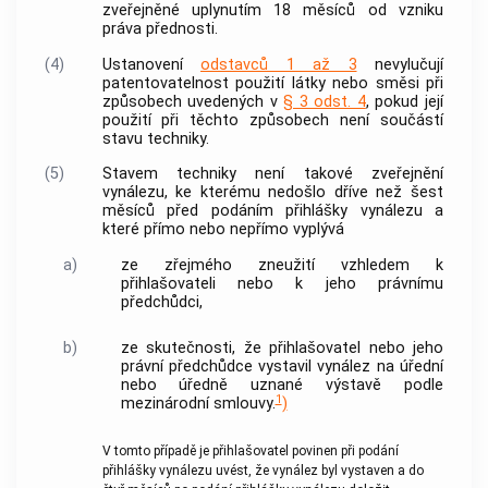
zveřejněné uplynutím 18 měsíců od vzniku
práva přednosti.
(4)
Ustanovení
odstavců 1 až 3
nevylučují
patentovatelnost použití látky nebo směsi při
způsobech uvedených v
§ 3 odst. 4
, pokud její
použití při těchto způsobech není součástí
stavu techniky.
(5)
Stavem techniky není takové zveřejnění
vynálezu, ke kterému nedošlo dříve než šest
měsíců před podáním přihlášky vynálezu a
které přímo nebo nepřímo vyplývá
a)
ze zřejmého zneužití vzhledem k
přihlašovateli nebo k jeho právnímu
předchůdci,
b)
ze skutečnosti, že přihlašovatel nebo jeho
právní předchůdce vystavil vynález na úřední
nebo úředně uznané výstavě podle
1
mezinárodní smlouvy.
)
V tomto případě je přihlašovatel povinen při podání
přihlášky vynálezu uvést, že vynález byl vystaven a do