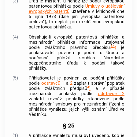
(3)
Úřad je místem, u něhož lze podat evropskou
patentovou přihlášku podle
Úmluvy o udělování
evropských patentů
uzavřené v Mnichově dne
5. října 1973 (dále jen „evropská patentová
úmluva“); to neplatí pro rozdělenou evropskou
patentovou přihlášku.
(4)
Obsahuje-li evropská patentová přihláška a
mezinárodní přihláška informace utajované
4a
podle zvláštního právního předpisu,
)
je
přihlašovatel povinen ji podat u Úřadu a
současně přiložit souhlas Národního
bezpečnostního úřadu k podání takové
přihlášky.
(5)
Přihlašovatel je povinen za podání přihlášky
podle
odstavců 1
a
2
zaplatit správní poplatek
4
podle zvláštních předpisů
)
a v případě
mezinárodní přihlášky podle
odstavce 2
zaplatit rovněž poplatky stanovené podle
mezinárodní smlouvy pro mezinárodní řízení o
přihlášce vynálezu; jejich výši oznámí Úřad ve
Věstníku.
§ 25
(1)
V přihlášce vynálezu musí být uvedeno, kdo je