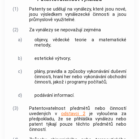
(1)
Patenty se udělují na vynálezy, které jsou nové,
jsou výsledkem vynálezecké činnosti a jsou
průmyslově využitelné.
(2)
Za vynálezy se nepovažují zejména
a)
objevy, vědecké teorie a matematické
metody;
b)
estetické výtvory;
c)
plány, pravidla a způsoby vykonávání duševní
činnosti, hraní her nebo vykonávání obchodní
činnosti, jakož i programy počítačů;
d)
podávání informací.
(3)
Patentovatelnost předmětů nebo činností
uvedených v
odstavci 2
je vyloučena za
předpokladu, že se přihláška vynálezu nebo
patent týkají pouze těchto předmětů nebo
činností.