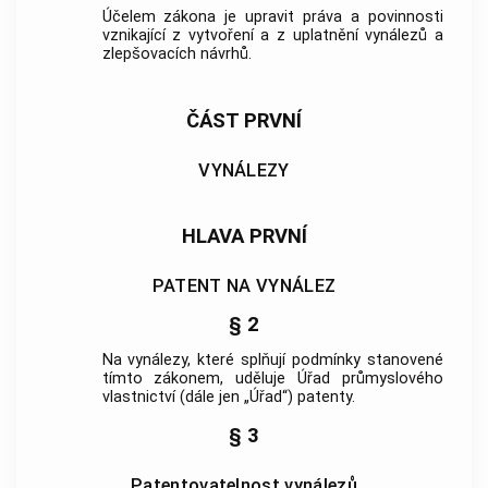
Účelem zákona je upravit práva a povinnosti
vznikající z vytvoření a z uplatnění vynálezů a
zlepšovacích návrhů.
ČÁST PRVNÍ
VYNÁLEZY
HLAVA PRVNÍ
PATENT NA VYNÁLEZ
§ 2
Na vynálezy, které splňují podmínky stanovené
tímto zákonem, uděluje Úřad průmyslového
vlastnictví (dále jen „Úřad“) patenty.
§ 3
Patentovatelnost vynálezů