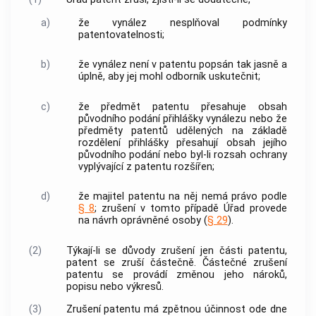
a)
že vynález nesplňoval podmínky
patentovatelnosti;
b)
že vynález není v patentu popsán tak jasně a
úplně, aby jej mohl odborník uskutečnit;
c)
že předmět patentu přesahuje obsah
původního podání přihlášky vynálezu nebo že
předměty patentů udělených na základě
rozdělení přihlášky přesahují obsah jejího
původního podání nebo byl-li rozsah ochrany
vyplývající z patentu rozšířen;
d)
že majitel patentu na něj nemá právo podle
§ 8
; zrušení v tomto případě Úřad provede
na návrh oprávněné osoby (
§ 29
).
(2)
Týkají-li se důvody zrušení jen části patentu,
patent se zruší částečně. Částečné zrušení
patentu se provádí změnou jeho nároků,
popisu nebo výkresů.
(3)
Zrušení patentu má zpětnou účinnost ode dne