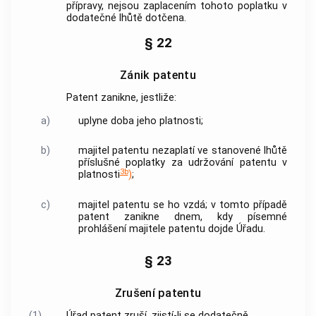
přípravy, nejsou zaplacením tohoto poplatku v
dodatečné lhůtě dotčena.
§ 22
Zánik patentu
Patent zanikne, jestliže:
a)
uplyne doba jeho platnosti;
b)
majitel patentu nezaplatí ve stanovené lhůtě
příslušné poplatky za udržování patentu v
3b
platnosti
)
;
c)
majitel patentu se ho vzdá; v tomto případě
patent zanikne dnem, kdy písemné
prohlášení majitele patentu dojde Úřadu.
§ 23
Zrušení patentu
(1)
Úřad patent zruší, zjistí-li se dodatečně,