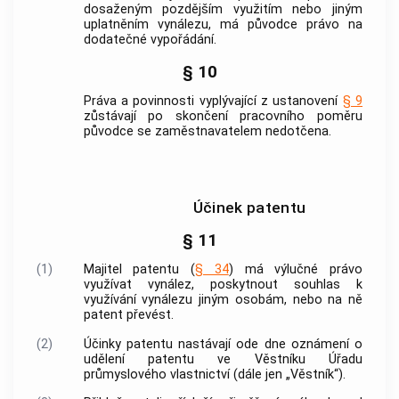
dosaženým pozdějším využitím nebo jiným
uplatněním vynálezu, má původce právo na
dodatečné vypořádání.
§ 10
Práva a povinnosti vyplývající z ustanovení
§ 9
zůstávají po skončení pracovního poměru
původce se zaměstnavatelem nedotčena.
Účinek patentu
§ 11
(1)
Majitel patentu (
§ 34
) má výlučné právo
využívat vynález, poskytnout souhlas k
využívání vynálezu jiným osobám, nebo na ně
patent převést.
(2)
Účinky patentu nastávají ode dne oznámení o
udělení patentu ve Věstníku Úřadu
průmyslového vlastnictví (dále jen „Věstník“).