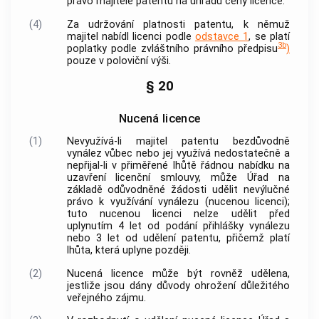
právo majitele patentu na úhradu ceny licence.
(4)
Za udržování platnosti patentu, k němuž
majitel nabídl licenci podle
odstavce 1
, se platí
3b
poplatky podle zvláštního právního předpisu
)
pouze v poloviční výši.
§ 20
Nucená licence
(1)
Nevyužívá-li majitel patentu bezdůvodně
vynález vůbec nebo jej využívá nedostatečně a
nepřijal-li v přiměřené lhůtě řádnou nabídku na
uzavření licenční smlouvy, může Úřad na
základě odůvodněné žádosti udělit nevýlučné
právo k využívání vynálezu (nucenou licenci);
tuto nucenou licenci nelze udělit před
uplynutím 4 let od podání přihlášky vynálezu
nebo 3 let od udělení patentu, přičemž platí
lhůta, která uplyne později.
(2)
Nucená licence může být rovněž udělena,
jestliže jsou dány důvody ohrožení důležitého
veřejného zájmu.