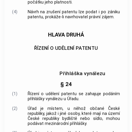
počátku jeho platnosti.
(4)
Návrh na zrušení patentu lze podat i po zániku
patentu, prokáže-li navrhovatel právní zájem.
HLAVA DRUHÁ
ŘÍZENÍ O UDĚLENÍ PATENTU
Přihláška vynálezu
§ 24
(1)
Řízení o udělení patentu se zahajuje podáním
přihlášky vynálezu u Úřadu.
(2)
Úřad je místem, u něhož občané České
republiky, jakož i jiné osoby, které mají na území
České republiky bydliště nebo sídlo, mohou
podávat mezinárodní přihlášky.