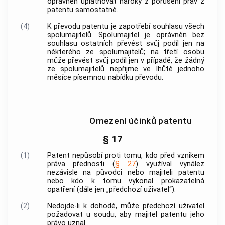
oprávněn uplatňovat nároky z porušení práv z
patentu samostatně.
(4)
K převodu patentu je zapotřebí souhlasu všech
spolumajitelů. Spolumajitel je oprávněn bez
souhlasu ostatních převést svůj podíl jen na
některého ze spolumajitelů; na třetí osobu
může převést svůj podíl jen v případě, že žádný
ze spolumajitelů nepřijme ve lhůtě jednoho
měsíce písemnou nabídku převodu.
Omezení účinků patentu
§ 17
(1)
Patent nepůsobí proti tomu, kdo před vznikem
práva přednosti (
§ 27
) využíval vynález
nezávisle na původci nebo majiteli patentu
nebo kdo k tomu vykonal prokazatelná
opatření (dále jen „předchozí uživatel“).
(2)
Nedojde-li k dohodě, může předchozí uživatel
požadovat u soudu, aby majitel patentu jeho
právo uznal.