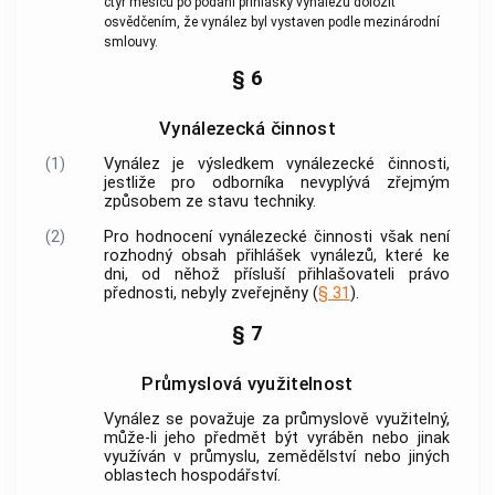
čtyř měsíců po podání přihlášky vynálezu doložit
osvědčením, že vynález byl vystaven podle mezinárodní
smlouvy.
§ 6
Vynálezecká činnost
(1)
Vynález je výsledkem vynálezecké činnosti,
jestliže pro odborníka nevyplývá zřejmým
způsobem ze stavu techniky.
(2)
Pro hodnocení vynálezecké činnosti však není
rozhodný obsah přihlášek vynálezů, které ke
dni, od něhož přísluší přihlašovateli právo
přednosti, nebyly zveřejněny (
§ 31
).
§ 7
Průmyslová využitelnost
Vynález se považuje za průmyslově využitelný,
může-li jeho předmět být vyráběn nebo jinak
využíván v průmyslu, zemědělství nebo jiných
oblastech hospodářství.