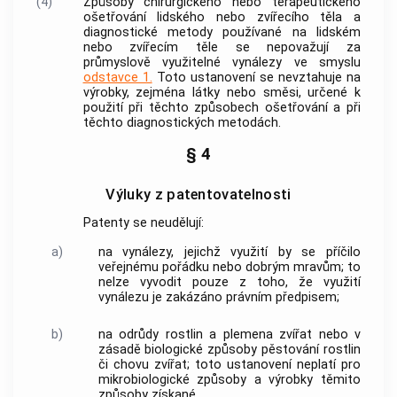
(4)
Způsoby chirurgického nebo terapeutického
ošetřování lidského nebo zvířecího těla a
diagnostické metody používané na lidském
nebo zvířecím těle se nepovažují za
průmyslově využitelné vynálezy ve smyslu
odstavce 1.
Toto ustanovení se nevztahuje na
výrobky, zejména látky nebo směsi, určené k
použití při těchto způsobech ošetřování a při
těchto diagnostických metodách.
§ 4
Výluky z patentovatelnosti
Patenty se neudělují:
a)
na vynálezy, jejichž využití by se příčilo
veřejnému pořádku nebo dobrým mravům; to
nelze vyvodit pouze z toho, že využití
vynálezu je zakázáno právním předpisem;
b)
na odrůdy rostlin a plemena zvířat nebo v
zásadě biologické způsoby pěstování rostlin
či chovu zvířat; toto ustanovení neplatí pro
mikrobiologické způsoby a výrobky těmito
způsoby získané.