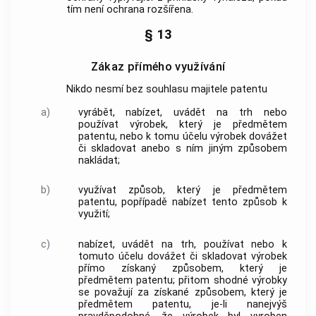
tím není ochrana rozšířena.
§ 13
Zákaz přímého využívání
Nikdo nesmí bez souhlasu majitele patentu
a)
vyrábět, nabízet, uvádět na trh nebo
používat výrobek, který je předmětem
patentu, nebo k tomu účelu výrobek dovážet
či skladovat anebo s ním jiným způsobem
nakládat;
b)
využívat způsob, který je předmětem
patentu, popřípadě nabízet tento způsob k
využití;
c)
nabízet, uvádět na trh, používat nebo k
tomuto účelu dovážet či skladovat výrobek
přímo získaný způsobem, který je
předmětem patentu; přitom shodné výrobky
se považují za získané způsobem, který je
předmětem patentu, je-li nanejvýš