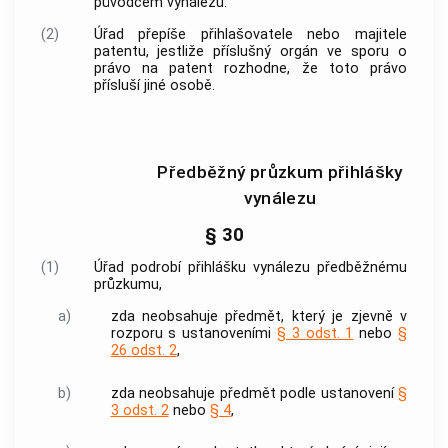
původcem vynálezu.
(2)
Úřad přepíše přihlašovatele nebo majitele
patentu, jestliže příslušný orgán ve sporu o
právo na patent rozhodne, že toto právo
přísluší jiné osobě.
Předběžný průzkum přihlášky
vynálezu
§ 30
(1)
Úřad podrobí přihlášku vynálezu předběžnému
průzkumu,
a)
zda neobsahuje předmět, který je zjevně v
rozporu s ustanoveními
§ 3 odst. 1
nebo
§
26 odst. 2
,
b)
zda neobsahuje předmět podle ustanovení
§
3 odst. 2
nebo
§ 4
,