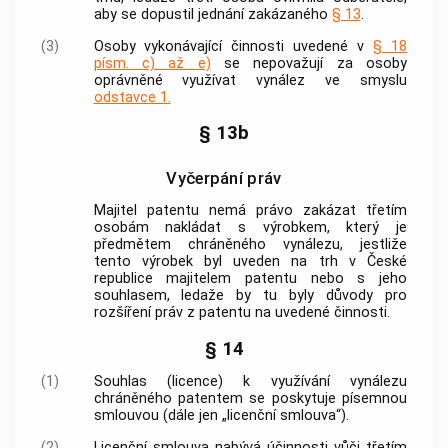
aby se dopustil jednání zakázaného
§ 13
.
(3)
Osoby vykonávající činnosti uvedené v
§ 18
písm. c) až e)
se nepovažují za osoby
oprávněné využívat vynález ve smyslu
odstavce 1.
§ 13b
Vyčerpání práv
Majitel patentu nemá právo zakázat třetím
osobám nakládat s výrobkem, který je
předmětem chráněného vynálezu, jestliže
tento výrobek byl uveden na trh v České
republice majitelem patentu nebo s jeho
souhlasem, ledaže by tu byly důvody pro
rozšíření práv z patentu na uvedené činnosti.
§ 14
(1)
Souhlas (licence) k využívání vynálezu
chráněného patentem se poskytuje písemnou
smlouvou (dále jen „licenční smlouva“).
(2)
Licenční smlouva nabývá účinnosti vůči třetím