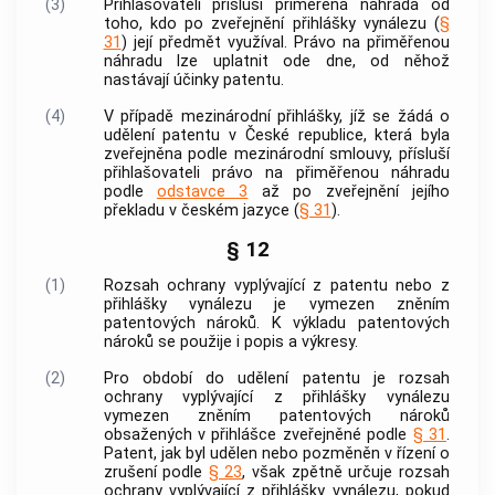
(3)
Přihlašovateli přísluší přiměřená náhrada od
toho, kdo po zveřejnění přihlášky vynálezu (
§
31
) její předmět využíval. Právo na přiměřenou
náhradu lze uplatnit ode dne, od něhož
nastávají účinky patentu.
(4)
V případě mezinárodní přihlášky, jíž se žádá o
udělení patentu v České republice, která byla
zveřejněna podle mezinárodní smlouvy, přísluší
přihlašovateli právo na přiměřenou náhradu
podle
odstavce 3
až po zveřejnění jejího
překladu v českém jazyce (
§ 31
).
§ 12
(1)
Rozsah ochrany vyplývající z patentu nebo z
přihlášky vynálezu je vymezen zněním
patentových nároků. K výkladu patentových
nároků se použije i popis a výkresy.
(2)
Pro období do udělení patentu je rozsah
ochrany vyplývající z přihlášky vynálezu
vymezen zněním patentových nároků
obsažených v přihlášce zveřejněné podle
§ 31
.
Patent, jak byl udělen nebo pozměněn v řízení o
zrušení podle
§ 23
, však zpětně určuje rozsah
ochrany vyplývající z přihlášky vynálezu, pokud