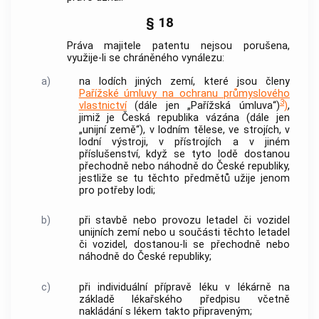
§ 18
Práva majitele patentu nejsou porušena,
využije-li se chráněného vynálezu:
a)
na lodích jiných zemí, které jsou členy
Pařížské úmluvy na ochranu průmyslového
3
vlastnictví
(dále jen „Pařížská úmluva“)
)
,
jimiž je Česká republika vázána (dále jen
„unijní země“), v lodním tělese, ve strojích, v
lodní výstroji, v přístrojích a v jiném
příslušenství, když se tyto lodě dostanou
přechodně nebo náhodně do České republiky,
jestliže se tu těchto předmětů užije jenom
pro potřeby lodi;
b)
při stavbě nebo provozu letadel či vozidel
unijních zemí nebo u součásti těchto letadel
či vozidel, dostanou-li se přechodně nebo
náhodně do České republiky;
c)
při individuální přípravě léku v lékárně na
základě lékařského předpisu včetně
nakládání s lékem takto připraveným;