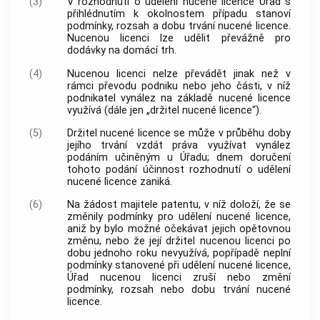
(3)
V rozhodnutí o udělení nucené licence Úřad s
přihlédnutím k okolnostem případu stanoví
podmínky, rozsah a dobu trvání nucené licence.
Nucenou licenci lze udělit převážně pro
dodávky na domácí trh.
(4)
Nucenou licenci nelze převádět jinak než v
rámci převodu podniku nebo jeho části, v níž
podnikatel vynález na základě nucené licence
využívá (dále jen „držitel nucené licence“).
(5)
Držitel nucené licence se může v průběhu doby
jejího trvání vzdát práva využívat vynález
podáním učiněným u Úřadu; dnem doručení
tohoto podání účinnost rozhodnutí o udělení
nucené licence zaniká.
(6)
Na žádost majitele patentu, v níž doloží, že se
změnily podmínky pro udělení nucené licence,
aniž by bylo možné očekávat jejich opětovnou
změnu, nebo že její držitel nucenou licenci po
dobu jednoho roku nevyužívá, popřípadě neplní
podmínky stanovené při udělení nucené licence,
Úřad nucenou licenci zruší nebo změní
podmínky, rozsah nebo dobu trvání nucené
licence.