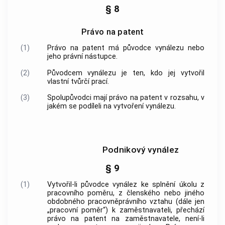
§ 8
Právo na patent
(1)
Právo na patent má původce vynálezu nebo
jeho právní nástupce.
(2)
Původcem vynálezu je ten, kdo jej vytvořil
vlastní tvůrčí prací.
(3)
Spolupůvodci mají právo na patent v rozsahu, v
jakém se podíleli na vytvoření vynálezu.
Podnikový vynález
§ 9
(1)
Vytvořil-li původce vynález ke splnění úkolu z
pracovního poměru, z členského nebo jiného
obdobného pracovněprávního vztahu (dále jen
„pracovní poměr“) k zaměstnavateli, přechází
právo na patent na zaměstnavatele, není-li