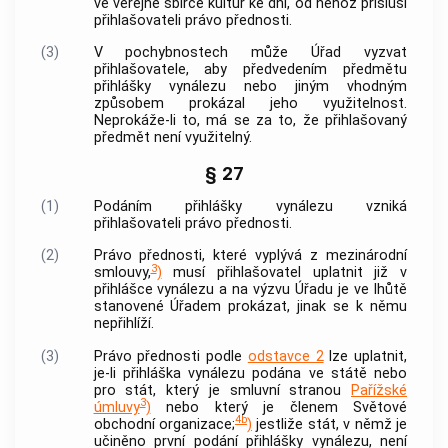
ve veřejné sbírce kultur ke dni, od něhož přísluší
přihlašovateli právo přednosti.
(3)
V pochybnostech může Úřad vyzvat
přihlašovatele, aby předvedením předmětu
přihlášky vynálezu nebo jiným vhodným
způsobem prokázal jeho využitelnost.
Neprokáže-li to, má se za to, že přihlašovaný
předmět není využitelný.
§ 27
(1)
Podáním přihlášky vynálezu vzniká
přihlašovateli právo přednosti.
(2)
Právo přednosti, které vyplývá z mezinárodní
3
smlouvy,
)
musí přihlašovatel uplatnit již v
přihlášce vynálezu a na výzvu Úřadu je ve lhůtě
stanovené Úřadem prokázat, jinak se k němu
nepřihlíží.
(3)
Právo přednosti podle
odstavce 2
lze uplatnit,
je-li přihláška vynálezu podána ve státě nebo
pro stát, který je smluvní stranou
Pařížské
3
úmluvy
)
nebo který je členem Světové
4b
obchodní organizace;
)
jestliže stát, v němž je
učiněno první podání přihlášky vynálezu, není