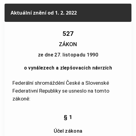
Aktuální znění
od 1. 2. 2022
527
ZÁKON
ze dne 27. listopadu 1990
o vynálezech a zlepšovacích návrzích
Federální shromáždění České a Slovenské
Federativní Republiky se usneslo na tomto
zákoně:
§ 1
Účel zákona