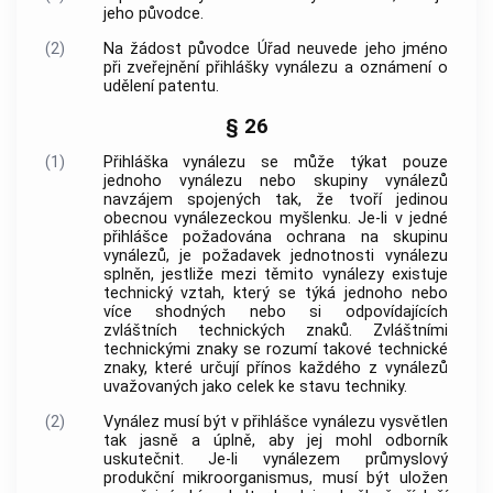
jeho původce.
(2)
Na žádost původce Úřad neuvede jeho jméno
při zveřejnění přihlášky vynálezu a oznámení o
udělení patentu.
§ 26
(1)
Přihláška vynálezu se může týkat pouze
jednoho vynálezu nebo skupiny vynálezů
navzájem spojených tak, že tvoří jedinou
obecnou vynálezeckou myšlenku. Je-li v jedné
přihlášce požadována ochrana na skupinu
vynálezů, je požadavek jednotnosti vynálezu
splněn, jestliže mezi těmito vynálezy existuje
technický vztah, který se týká jednoho nebo
více shodných nebo si odpovídajících
zvláštních technických znaků
.
Zvláštními
technickými znaky
se rozumí takové technické
znaky, které určují přínos každého z vynálezů
uvažovaných jako celek ke stavu techniky.
(2)
Vynález musí být v přihlášce vynálezu vysvětlen
tak jasně a úplně, aby jej mohl odborník
uskutečnit. Je-li vynálezem průmyslový
produkční mikroorganismus, musí být uložen