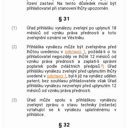
řízení zastaví. Na tento důsledek musí být
přihlašovatel při stanovení lhůty upozorněn.
§ 31
(1)
Úřad přihlášku vynálezu zveřejní po uplynutí 18
měsíců od vzniku práva přednosti a toto
zveřejnění oznámí ve Věstníku.
(2)
Přihláška vynálezu může být zveřejněna před
lhůtou uvedenou v
odstavci 1
, požádá-li o to
přihlašovatel nejpozději ve lhůtě 12 měsíců od
vzniku práva přednosti a zaplatí-li správní
4
poplatek podle zvláštních předpisů.
)
Úřad
přihlášku vynálezu zveřejní před uplynutím lhůty
uvedené v
odstavci 1
, byl-li již na vynález udělen
patent; bez souhlasu přihlašovatele však Úřad
přihlášku vynálezu nezveřejní před uplynutím 12
měsíců od vzniku práva přednosti.
(3)
Úřad může spolu s přihláškou vynálezu
zveřejnit zprávu o stavu techniky (rešerše)
vztahující se k vynálezu uplatněnému v
přihlášce.
§ 32