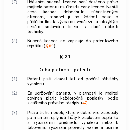
(7)
Udělením nucené licence není dotčeno právo
majitele patentu na úhradu ceny licence. Není-li
cena licence dohodnuta zúčastněnými
stranami, stanoví ji na žádost soud s
přihlédnutím k významu vynálezu a obvyklým
cenám smluvních licencí v dané oblasti
techniky.
(8)
Nucená licence se zapisuje do patentového
rejstříku (
§ 69
).
§ 21
Doba platnosti patentu
(1)
Patent platí dvacet let od podání přihlášky
vynálezu.
(2)
Za udržování patentu v platnosti je majitel
povinen platit každoročně poplatky podle
3b
zvláštního právního předpisu.
)
(3)
Práva třetích osob, které v dobré víře započaly
po marném uplynutí lhůty k zaplacení poplatku
s využíváním předmětu vynálezu nebo k
takovému využívání provedly vážné a účinné