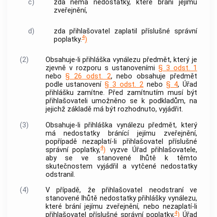
c)
zda nemá nedostatky, které brání jejímu
zveřejnění,
d)
zda přihlašovatel zaplatil příslušné správní
4
poplatky.
)
(2)
Obsahuje-li přihláška vynálezu předmět, který je
zjevně v rozporu s ustanoveními
§ 3 odst. 1
nebo
§ 26 odst. 2
, nebo obsahuje předmět
podle ustanovení
§ 3 odst. 2
nebo
§ 4
, Úřad
přihlášku zamítne. Před zamítnutím musí být
přihlašovateli umožněno se k podkladům, na
jejichž základě má být rozhodnuto, vyjádřit.
(3)
Obsahuje-li přihláška vynálezu předmět, který
má nedostatky bránící jejímu zveřejnění,
popřípadě nezaplatí-li přihlašovatel příslušné
4
správní poplatky,
)
vyzve Úřad přihlašovatele,
aby se ve stanovené lhůtě k těmto
skutečnostem vyjádřil a vytčené nedostatky
odstranil.
(4)
V případě, že přihlašovatel neodstraní ve
stanovené lhůtě nedostatky přihlášky vynálezu,
které brání jejímu zveřejnění, nebo nezaplatí-li
4
přihlašovatel příslušné správní poplatky,
)
Úřad