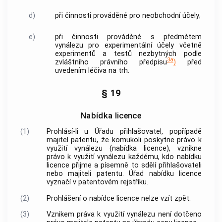
d)
při činnosti prováděné pro neobchodní účely;
e)
při činnosti prováděné s předmětem
vynálezu pro experimentální účely včetně
experimentů a testů nezbytných podle
3a
zvláštního právního předpisu
)
před
uvedením léčiva na trh.
§ 19
Nabídka licence
(1)
Prohlásí-li u Úřadu přihlašovatel, popřípadě
majitel patentu, že komukoli poskytne právo k
využití vynálezu (nabídka licence), vznikne
právo k využití vynálezu každému, kdo nabídku
licence přijme a písemně to sdělí přihlašovateli
nebo majiteli patentu. Úřad nabídku licence
vyznačí v patentovém rejstříku.
(2)
Prohlášení o nabídce licence nelze vzít zpět.
(3)
Vznikem práva k využití vynálezu není dotčeno