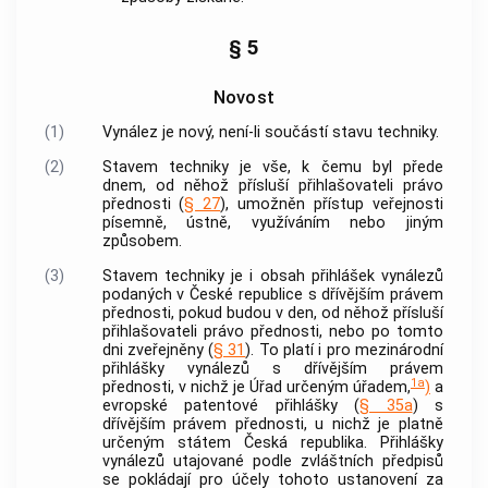
§ 5
Novost
(1)
Vynález je nový, není-li součástí stavu techniky.
(2)
Stavem techniky je vše, k čemu byl přede
dnem, od něhož přísluší přihlašovateli právo
přednosti (
§ 27
), umožněn přístup veřejnosti
písemně, ústně, využíváním nebo jiným
způsobem.
(3)
Stavem techniky je i obsah přihlášek vynálezů
podaných v České republice s dřívějším právem
přednosti, pokud budou v den, od něhož přísluší
přihlašovateli právo přednosti, nebo po tomto
dni zveřejněny (
§ 31
). To platí i pro mezinárodní
přihlášky vynálezů s dřívějším právem
1a
přednosti, v nichž je Úřad určeným úřadem,
)
a
evropské patentové přihlášky (
§ 35a
) s
dřívějším právem přednosti, u nichž je platně
určeným státem Česká republika. Přihlášky
vynálezů utajované podle zvláštních předpisů
se pokládají pro účely tohoto ustanovení za