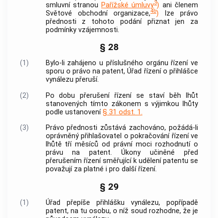
3
smluvní stranou
Pařížské úmluvy
)
ani členem
4b
Světové obchodní organizace,
)
lze právo
přednosti z tohoto podání přiznat jen za
podmínky vzájemnosti.
§ 28
(1)
Bylo-li zahájeno u příslušného orgánu řízení ve
sporu o právo na patent, Úřad řízení o přihlášce
vynálezu přeruší.
(2)
Po dobu přerušení řízení se staví běh lhůt
stanovených tímto zákonem s výjimkou lhůty
podle ustanovení
§ 31 odst. 1.
(3)
Právo přednosti zůstává zachováno, požádá-li
oprávněný přihlašovatel o pokračování řízení ve
lhůtě tří měsíců od právní moci rozhodnutí o
právu na patent. Úkony učiněné před
přerušením řízení směřující k udělení patentu se
považují za platné i pro další řízení.
§ 29
(1)
Úřad přepíše přihlášku vynálezu, popřípadě
patent, na tu osobu, o níž soud rozhodne, že je