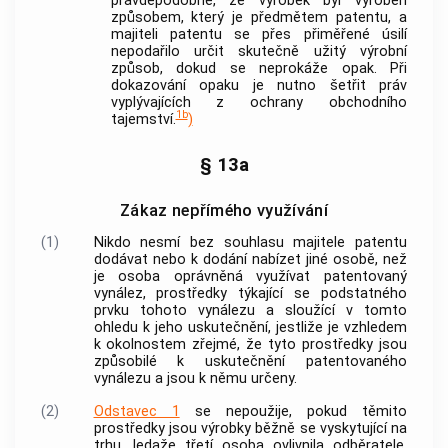
pravděpodobné, že výrobek byl vyroben
způsobem, který je předmětem patentu, a
majiteli patentu se přes přiměřené úsilí
nepodařilo určit skutečně užitý výrobní
způsob, dokud se neprokáže opak. Při
dokazování opaku je nutno šetřit práv
vyplývajících z ochrany obchodního
1b
tajemství.
)
§ 13a
Zákaz nepřímého využívání
(1)
Nikdo nesmí bez souhlasu majitele patentu
dodávat nebo k dodání nabízet jiné osobě, než
je osoba oprávněná využívat patentovaný
vynález, prostředky týkající se podstatného
prvku tohoto vynálezu a sloužící v tomto
ohledu k jeho uskutečnění, jestliže je vzhledem
k okolnostem zřejmé, že tyto prostředky jsou
způsobilé k uskutečnění patentovaného
vynálezu a jsou k němu určeny.
(2)
Odstavec 1
se nepoužije, pokud těmito
prostředky jsou výrobky běžně se vyskytující na
trhu, ledaže třetí osoba ovlivnila odběratele,