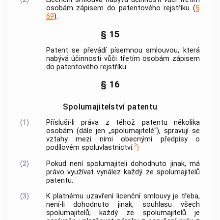
osobám zápisem do patentového rejstříku (
§
69
).
§ 15
Patent se převádí písemnou smlouvou, která
nabývá účinnosti vůči třetím osobám zápisem
do patentového rejstříku.
§ 16
Spolumajitelství patentu
(1)
Přísluší-li práva z téhož patentu několika
osobám (dále jen „spolumajitelé“), spravují se
vztahy mezi nimi obecnými předpisy o
2
podílovém spoluvlastnictví.
)
(2)
Pokud není spolumajiteli dohodnuto jinak, má
právo využívat vynález každý ze spolumajitelů
patentu.
(3)
K platnému uzavření licenční smlouvy je třeba,
není-li dohodnuto jinak, souhlasu všech
spolumajitelů; každý ze spolumajitelů je