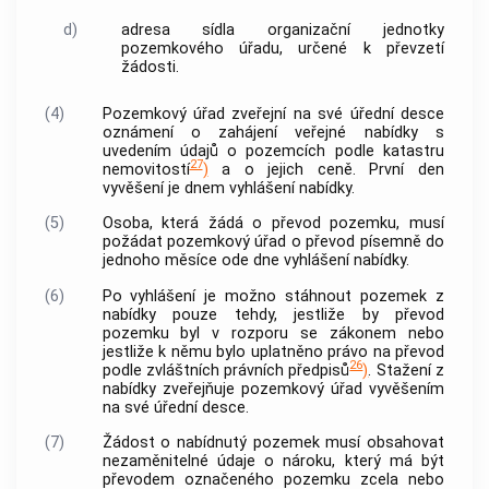
d)
adresa sídla organizační jednotky
pozemkového úřadu, určené k převzetí
žádosti.
(4)
Pozemkový úřad zveřejní na své úřední desce
oznámení o zahájení veřejné nabídky s
uvedením údajů o pozemcích podle
katastru
27
nemovitostí
)
a o jejich ceně. První den
vyvěšení je dnem vyhlášení nabídky.
(5)
Osoba, která žádá o převod pozemku, musí
požádat pozemkový úřad o převod písemně do
jednoho měsíce ode dne vyhlášení nabídky.
(6)
Po vyhlášení je možno stáhnout pozemek z
nabídky pouze tehdy, jestliže by převod
pozemku byl v rozporu se zákonem nebo
jestliže k němu bylo uplatněno právo na převod
26
podle zvláštních právních předpisů
)
. Stažení z
nabídky zveřejňuje pozemkový úřad vyvěšením
na své úřední desce.
(7)
Žádost o nabídnutý pozemek musí obsahovat
nezaměnitelné údaje o nároku, který má být
převodem označeného pozemku zcela nebo