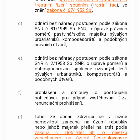
trestním řízení soudním
(
trestní řád
), ve
znění
zákona č. 67/1952 Sb.
,
d)
odnětí bez náhrady postupem podle zákona
SNR č. 81/1949 Sb. SNR, o úpravě právních
poměrů pastvinářského majetku bývalých
urbariátníků, komposesorátů a podobných
právních útvarů,
e)
odnětí bez náhrady postupem podle zákona
SNR č. 2/1958 Sb. SNR, o úpravě poměrů a
obhospodařování společně užívaných lesů
bývalých urbariátníků, komposesorátů a
podobných útvarů,
f)
prohlášení a smlouvy o postoupení
pohledávek pro případ vystěhování (tzv.
renunciační prohlášení),
g)
toho, že občan zdržující se v cizině
nemovitost
zanechal na území republiky
nebo jehož majetek přešel na stát podle
zákona č. 183/1950 Sb., o majetku
zanechaném na území Československé