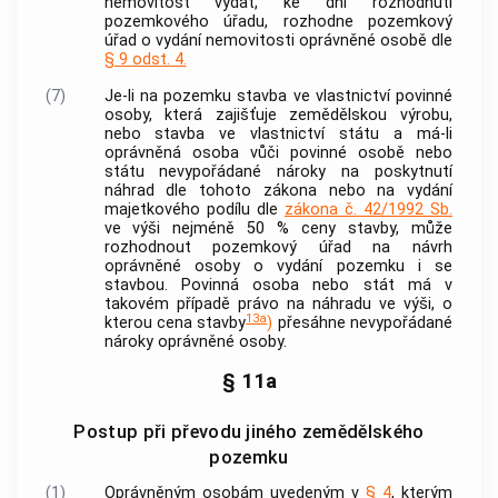
nemovitost
vydat, ke dni rozhodnutí
pozemkového úřadu, rozhodne pozemkový
úřad o vydání nemovitosti
oprávněné osobě
dle
§ 9 odst. 4.
(7)
Je-li na pozemku stavba ve vlastnictví povinné
osoby, která zajišťuje zemědělskou výrobu,
nebo stavba ve vlastnictví státu a má-li
oprávněná osoba
vůči povinné osobě nebo
státu nevypořádané nároky na poskytnutí
náhrad dle tohoto zákona nebo na vydání
majetkového podílu dle
zákona č. 42/1992 Sb.
ve výši nejméně 50 % ceny stavby, může
rozhodnout pozemkový úřad na návrh
oprávněné osoby
o vydání pozemku i se
stavbou. Povinná osoba nebo stát má v
takovém případě právo na náhradu ve výši, o
13a
kterou cena stavby
)
přesáhne nevypořádané
nároky
oprávněné osoby
.
§ 11a
Postup při převodu jiného zemědělského
pozemku
(1)
Oprávněným osobám
uvedeným v
§ 4
, kterým