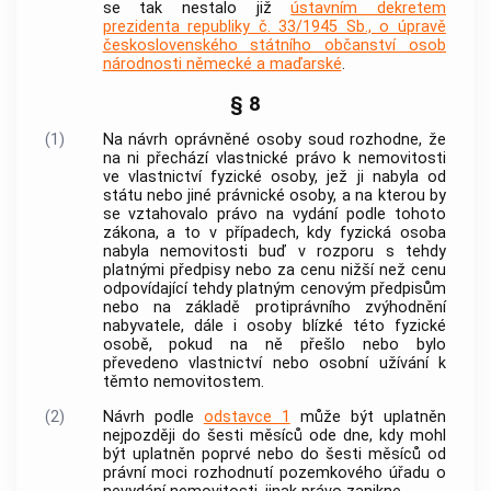
se tak nestalo již
ústavním dekretem
prezidenta republiky č. 33/1945 Sb., o úpravě
československého státního občanství osob
národnosti německé a maďarské
.
§ 8
(1)
Na návrh
oprávněné osoby
soud rozhodne, že
na ni přechází vlastnické právo k
nemovitosti
ve vlastnictví fyzické osoby, jež ji nabyla od
státu nebo jiné právnické osoby, a na kterou by
se vztahovalo právo na vydání podle tohoto
zákona, a to v případech, kdy fyzická osoba
nabyla
nemovitosti
buď v rozporu s tehdy
platnými předpisy nebo za cenu nižší než cenu
odpovídající tehdy platným cenovým předpisům
nebo na základě protiprávního zvýhodnění
nabyvatele, dále i osoby blízké této fyzické
osobě, pokud na ně přešlo nebo bylo
převedeno vlastnictví nebo osobní užívání k
těmto
nemovitostem
.
(2)
Návrh podle
odstavce 1
může být uplatněn
nejpozději do šesti měsíců ode dne, kdy mohl
být uplatněn poprvé nebo do šesti měsíců od
právní moci rozhodnutí pozemkového úřadu o