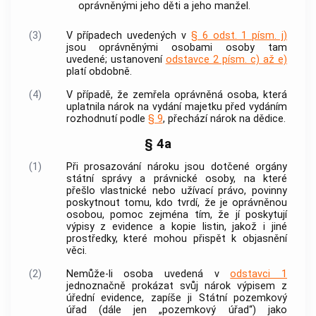
oprávněnými jeho děti a jeho manžel.
(3)
V případech uvedených v
§ 6 odst. 1 písm. j)
jsou
oprávněnými osobami
osoby tam
uvedené; ustanovení
odstavce 2 písm. c) až e)
platí obdobně.
(4)
V případě, že zemřela
oprávněná osoba
, která
uplatnila nárok na vydání majetku před vydáním
rozhodnutí podle
§ 9
, přechází nárok na dědice.
§ 4a
(1)
Při prosazování nároku jsou dotčené orgány
státní správy a právnické osoby, na které
přešlo vlastnické nebo užívací právo, povinny
poskytnout tomu, kdo tvrdí, že je
oprávněnou
osobou
, pomoc zejména tím, že jí poskytují
výpisy z evidence a kopie listin, jakož i jiné
prostředky, které mohou přispět k objasnění
věci.
(2)
Nemůže-li osoba uvedená v
odstavci 1
jednoznačně prokázat svůj nárok výpisem z
úřední evidence, zapíše ji Státní pozemkový
úřad (dále jen „pozemkový úřad“) jako