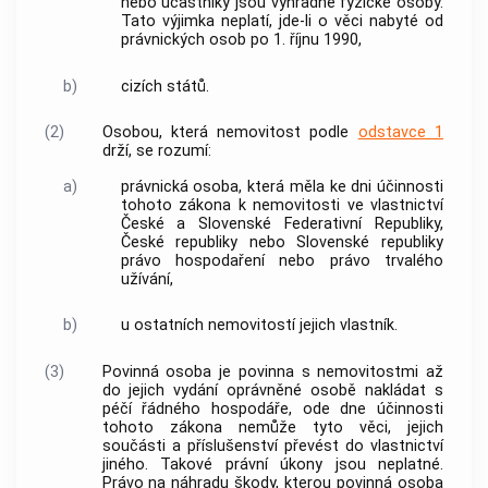
nebo účastníky jsou výhradně fyzické osoby.
Tato výjimka neplatí, jde-li o věci nabyté od
právnických osob po 1. říjnu 1990,
b)
cizích států.
(2)
Osobou, která
nemovitost
podle
odstavce 1
drží, se rozumí:
a)
právnická osoba, která měla ke dni účinnosti
tohoto zákona k
nemovitosti
ve vlastnictví
České a Slovenské Federativní Republiky,
České republiky nebo Slovenské republiky
právo hospodaření nebo právo trvalého
užívání,
b)
u ostatních
nemovitostí
jejich vlastník.
(3)
Povinná osoba je povinna s
nemovitostmi
až
do jejich vydání
oprávněné osobě
nakládat s
péčí řádného hospodáře, ode dne účinnosti
tohoto zákona nemůže tyto věci, jejich
součásti a příslušenství převést do vlastnictví
jiného. Takové právní úkony jsou neplatné.
Právo na náhradu škody, kterou povinná osoba