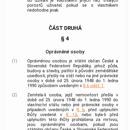
do užívání je vlastníkem jiných než trvalých
porostů uživatel, pokud se s vlastníkem
nedohodne jinak.
ČÁST DRUHÁ
§ 4
Oprávněné osoby
(1)
Oprávněnou osobou
je státní občan České a
Slovenské Federativní Republiky, jehož půda,
budovy a stavby, patřící k původní zemědělské
usedlosti, přešly na stát nebo na jiné právnické
osoby v době od 25. února 1948 do 1. ledna
1990 způsobem uvedeným v
§ 6 odst. 1.
(2)
Zemřela-li osoba, jejíž
nemovitost
přešla v
době od 25. února 1948 do 1. ledna 1990 do
vlastnictví státu nebo jiné právnické osoby v
případech uvedených v
§ 6
, před uplynutím
lhůty uvedené v
§ 13
, nebo byla-li před
uplynutím této lhůty prohlášena za mrtvou,
jsou
oprávněnými osobami
, pokud jsou
státními občany České a Slovenské Federativní