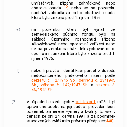
umístěných, zřízena zahrádková nebo
10
chatová osada
)
nebo se na pozemku
nachází zahrádková nebo chatová osada,
která byla zřízena před 1. říjnem 1976,
e)
na pozemku, který byl vyňat ze
zemědělského půdního fondu, bylo na
základě územního rozhodnutí zřízeno
tělovýchovné nebo sportovní zařízení nebo
se na pozemku nachází tělovýchovné nebo
sportovní zařízení, které bylo zřízeno před 1.
říjnem 1976,
f)
nelze-li provést identifikaci parcel z důvodu
nedokončeného přídělového řízení podle
dekretu č. 12/1945 Sb.
,
dekretu č. 28/1945
Sb.
,
zákona č. 142/1947 Sb.
a
zákona č.
46/1948 Sb.
(2)
V případech uvedených v
odstavci 1
může být
oprávněné osobě
na její žádost převeden lesní
pozemek přiměřené výměry a kvality, to vše v
cenách ke dni 24. června 1991 a za podmínek
10a
stanovených zvláštním právním předpisem
)
.