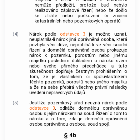
nemůže předložit, protože buď nebylo
realizováno zápisové řízení, nebo že došlo
ke ztrátě nebo poškození či zničení
katastrálních nebo pozemkových operátů.
(4)
Nárok podle
odstavce 3
je možno uznat,
neuplatnila-li nárok jiná
oprávněná osoba
, která
pozbyla věci dříve, neprobíhá-li ve věci soudní
řízení a domnělá
oprávněná osoba
prokazuje
nárok k pozemku, porostům nebo jinému
majetku posledním dokladem o nároku svém
nebo svého přímého předchůdce a tuto
skutečnost doplňuje čestným prohlášením o
tom, že je vlastníkem či spoluvlastníkem
těchto pozemků, porostů nebo jiného majetku
a že na sebe přebírá všechny právní následky
uvedení nepravdivých údajů.
(5)
Jestliže pozemkový úřad neuzná nárok podle
odstavce 3
, odkáže domnělou
oprávněnou
osobu
s jejím nárokem na soud. Řízení o tomto
nároku a o tom, zda je domnělá
oprávněná
osoba
oprávněnou osobou
, soud spojí.
§ 4b