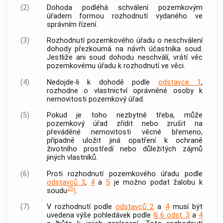
(2)
Dohoda podléhá schválení pozemkovým
úřadem formou rozhodnutí vydaného ve
správním řízení.
(3)
Rozhodnutí pozemkového úřadu o neschválení
dohody přezkoumá na návrh účastníka soud.
Jestliže ani soud dohodu neschválí, vrátí věc
pozemkovému úřadu k rozhodnutí ve věci.
(4)
Nedojde-li k dohodě podle
odstavce 1
,
rozhodne o vlastnictví
oprávněné osoby
k
nemovitosti
pozemkový úřad.
(5)
Pokud je toho nezbytně třeba, může
pozemkový úřad zřídit nebo zrušit na
převáděné
nemovitosti
věcné břemeno,
případně uložit jiná opatření k ochraně
životního prostředí nebo důležitých zájmů
jiných vlastníků.
(6)
Proti rozhodnutí pozemkového úřadu podle
odstavců 3
,
4
a
5
je možno podat žalobu k
25
soudu
)
.
(7)
V rozhodnutí podle
odstavců 2
a
4
musí být
uvedena výše pohledávek podle
§ 6 odst. 3
a
4