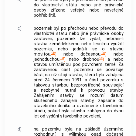
do vlastnictví státu nebo jiné právnické
osoby zřízeno veřejné nebo neveřejné
pohřebiště,
c)
pozemek byl po přechodu nebo převodu do
vlastnictví státu nebo jiné právnické osoby
zastavěn; pozemek lze vydat, nebrání-li
stavba zemědělskému nebo lesnímu využití
pozemku, nebo jedná-li se o stavbu
9b
9c
movitou,
)
nebo dočasnou,
)
nebo
9d
9e
jednoduchou,
)
nebo drobnou
)
a nebo
stavbu umístěnou pod povrchem země. Za
zastavěnou část pozemku se považuje
část, na níž stojí stavba, která byla zahájena
před 24. červnem 1991, a část pozemku s
takovou stavbou bezprostředně související
a nezbytně nutná k provozu stavby.
Zahájením stavby
se rozumí datum
skutečného
zahájení stavby
, zapsané do
stavebního deníku a oznámené stavebnímu
úřadu, pokud byla stavba zahájena do dvou
let od vydání stavebního povolení,
d)
na pozemku byla na základě územního
rozhodnutí, s výjimkou osad dočasně