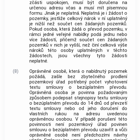
zčásti uspokojen, musí být doručena na
určenou adresu včas a musí mít písemnou
formu. Jinak je neplatná. Neplatná je i žádost o
pozemky, jestliže celkový nárok v ní uplatněný
je nižší než součet cen žádaných pozemků.
Pokud osoba, která žádá o převod pozemku, v
rámci jedné veřejné nabídky podá jednu nebo
více žádostí, přičemž součet cen žádaných
pozemků v nich je vyšší, než činí celková výše
nároků této osoby uplatněných v těchto
žádostech, jsou všechny tyto žádosti
neplatné.
(8)
Oprávněné osobě
, která o nabídnutý pozemek
požádá, zašle bez zbytečného prodlení
pozemkový úřad potřebný počet vyhotovení
textu smlouvy o bezúplatném převodu.
Oprávněná osoba
je povinna požadovaným
způsobem podepsat stejnopisy textu smlouvy
o bezúplatném převodu do 14 dnů od převzetí
textu smlouvy nebo od jeho doručení do
vlastních rukou na adresu uvedenou
oprávněnou osobou
. V případě porušení této
povinnosti není pozemkový úřad povinen
smlouvu o bezúplatném převodu uzavřít a vůči
oprávněné osobě
není předchozími návrhy