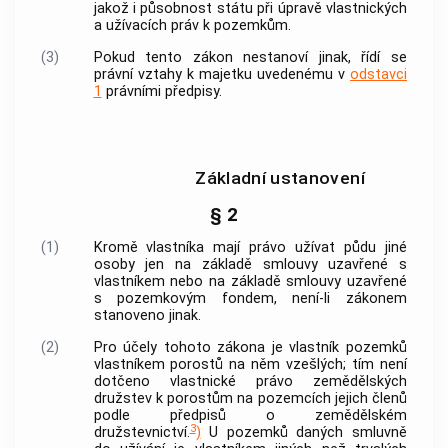
jakož i působnost státu při úpravě vlastnických
a užívacích práv k pozemkům.
(3)
Pokud tento zákon nestanoví jinak, řídí se
právní vztahy k majetku uvedenému v
odstavci
1
právními předpisy.
Základní ustanovení
§ 2
(1)
Kromě vlastníka mají právo užívat půdu jiné
osoby jen na základě smlouvy uzavřené s
vlastníkem nebo na základě smlouvy uzavřené
s pozemkovým fondem, není-li zákonem
stanoveno jinak.
(2)
Pro účely tohoto zákona je vlastník pozemků
vlastníkem porostů na něm vzešlých; tím není
dotčeno vlastnické právo zemědělských
družstev k porostům na pozemcích jejich členů
podle předpisů o zemědělském
3
družstevnictví.
)
U pozemků daných smluvně