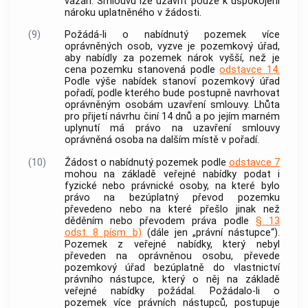
vázán. Smlouvu lze uzavřít pouze k uspokojení
nároku uplatněného v žádosti.
(9)
Požádá-li o nabídnutý pozemek více
oprávněných osob
, vyzve je pozemkový úřad,
aby nabídly za pozemek nárok vyšší, než je
cena pozemku stanovená podle
odstavce 14.
Podle výše nabídek stanoví pozemkový úřad
pořadí, podle kterého bude postupně navrhovat
oprávněným osobám
uzavření smlouvy. Lhůta
pro přijetí návrhu činí 14 dnů a po jejím marném
uplynutí má právo na uzavření smlouvy
oprávněná osoba
na dalším místě v pořadí.
(10)
Žádost o nabídnutý pozemek podle
odstavce 7
mohou na základě veřejné nabídky podat i
fyzické nebo právnické osoby, na které bylo
právo na bezúplatný převod pozemku
převedeno nebo na které přešlo jinak než
děděním nebo převodem práva podle
§ 13
odst. 8 písm. b)
(dále jen „právní nástupce“).
Pozemek z veřejné nabídky, který nebyl
převeden na
oprávněnou osobu
, převede
pozemkový úřad bezúplatně do vlastnictví
právního nástupce, který o něj na základě
veřejné nabídky požádal. Požádalo-li o
pozemek více právních nástupců, postupuje