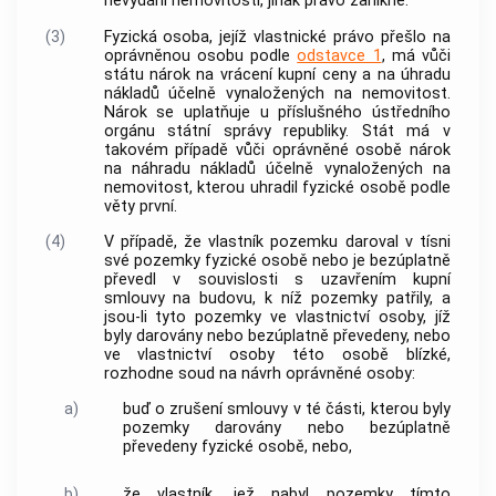
nevydání
nemovitosti
, jinak právo zanikne.
(3)
Fyzická osoba, jejíž vlastnické právo přešlo na
oprávněnou osobu
podle
odstavce 1
, má vůči
státu nárok na vrácení kupní ceny a na úhradu
nákladů účelně vynaložených na
nemovitost
.
Nárok se uplatňuje u příslušného ústředního
orgánu státní správy republiky. Stát má v
takovém případě vůči
oprávněné osobě
nárok
na náhradu nákladů účelně vynaložených na
nemovitost
, kterou uhradil fyzické osobě podle
věty první.
(4)
V případě, že vlastník pozemku daroval v tísni
své pozemky fyzické osobě nebo je bezúplatně
převedl v souvislosti s uzavřením kupní
smlouvy na budovu, k níž pozemky patřily, a
jsou-li tyto pozemky ve vlastnictví osoby, jíž
byly darovány nebo bezúplatně převedeny, nebo
ve vlastnictví osoby této osobě blízké,
rozhodne soud na návrh
oprávněné osoby
:
a)
buď o zrušení smlouvy v té části, kterou byly
pozemky darovány nebo bezúplatně
převedeny fyzické osobě, nebo,
b)
že vlastník, jež nabyl pozemky tímto