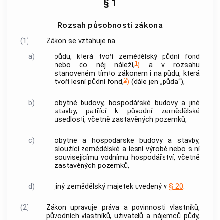
§ 1
Rozsah působnosti zákona
(1)
Zákon se vztahuje na
a)
půdu, která tvoří zemědělský půdní fond
1
nebo do něj náleží,
)
a v rozsahu
stanoveném tímto zákonem i na půdu, která
2
tvoří lesní půdní fond,
)
(dále jen „půda“),
b)
obytné budovy, hospodářské budovy a jiné
stavby, patřící k původní zemědělské
usedlosti, včetně zastavěných pozemků,
c)
obytné a hospodářské budovy a stavby,
sloužící zemědělské a lesní výrobě nebo s ní
souvisejícímu vodnímu hospodářství, včetně
zastavěných pozemků,
d)
jiný zemědělský majetek uvedený v
§ 20
.
(2)
Zákon upravuje práva a povinnosti vlastníků,
původních vlastníků, uživatelů a nájemců půdy,