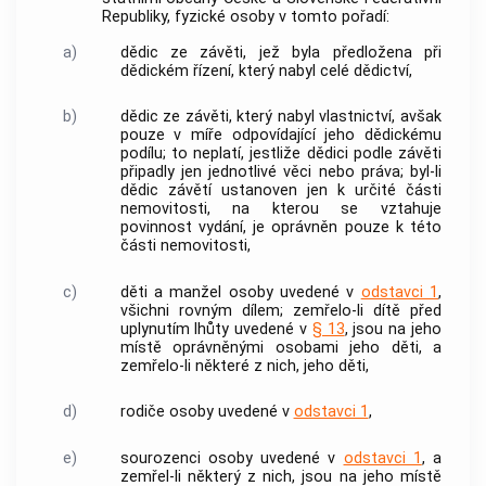
Republiky, fyzické osoby v tomto pořadí:
a)
dědic ze závěti, jež byla předložena při
dědickém řízení, který nabyl celé dědictví,
b)
dědic ze závěti, který nabyl vlastnictví, avšak
pouze v míře odpovídající jeho dědickému
podílu; to neplatí, jestliže dědici podle závěti
připadly jen jednotlivé věci nebo práva; byl-li
dědic závětí ustanoven jen k určité části
nemovitosti
, na kterou se vztahuje
povinnost vydání, je oprávněn pouze k této
části
nemovitosti
,
c)
děti a manžel osoby uvedené v
odstavci 1
,
všichni rovným dílem; zemřelo-li dítě před
uplynutím lhůty uvedené v
§ 13
, jsou na jeho
místě
oprávněnými osobami
jeho děti, a
zemřelo-li některé z nich, jeho děti,
d)
rodiče osoby uvedené v
odstavci 1
,
e)
sourozenci osoby uvedené v
odstavci 1
, a
zemřel-li některý z nich, jsou na jeho místě