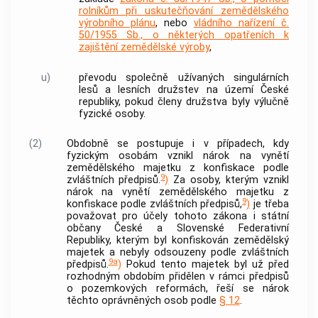
rolníkům při uskutečňování zemědělského
výrobního plánu
, nebo
vládního nařízení č.
50/1955 Sb., o některých opatřeních k
zajištění zemědělské výroby
,
u)
převodu společně užívaných singulárních
lesů a lesních družstev na území České
republiky, pokud členy družstva byly výlučně
fyzické osoby.
(2)
Obdobně se postupuje i v případech, kdy
fyzickým osobám vznikl nárok na vynětí
zemědělského majetku z konfiskace podle
9
zvláštních předpisů.
)
Za osoby, kterým vznikl
nárok na vynětí zemědělského majetku z
9
konfiskace podle zvláštních předpisů,
)
je třeba
považovat pro účely tohoto zákona i státní
občany České a Slovenské Federativní
Republiky, kterým byl konfiskován zemědělský
majetek a nebyly odsouzeny podle zvláštních
9a
předpisů.
)
Pokud tento majetek byl už před
rozhodným obdobím přidělen v rámci předpisů
o pozemkových reformách, řeší se nárok
těchto
oprávněných osob
podle
§ 12
.