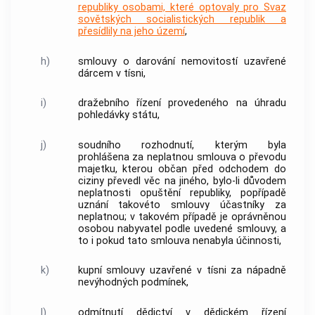
republiky osobami, které optovaly pro Svaz
sovětských socialistických republik a
přesídlily na jeho území
,
h)
smlouvy o darování
nemovitostí
uzavřené
dárcem v tísni,
i)
dražebního řízení provedeného na úhradu
pohledávky státu,
j)
soudního rozhodnutí, kterým byla
prohlášena za neplatnou smlouva o převodu
majetku, kterou občan před odchodem do
ciziny převedl věc na jiného, bylo-li důvodem
neplatnosti opuštění republiky, popřípadě
uznání takovéto smlouvy účastníky za
neplatnou; v takovém případě je
oprávněnou
osobou
nabyvatel podle uvedené smlouvy, a
to i pokud tato smlouva nenabyla účinnosti,
k)
kupní smlouvy uzavřené v tísni za nápadně
nevýhodných podmínek,
l)
odmítnutí dědictví v dědickém řízení