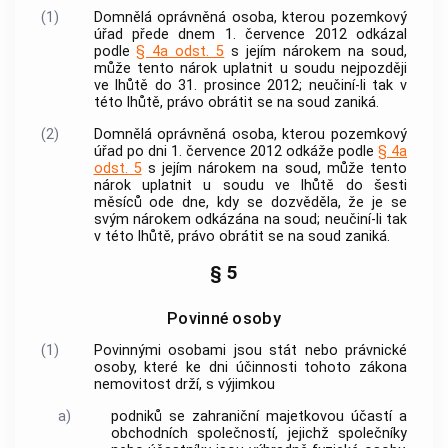
(1)
Domnělá
oprávněná osoba
, kterou pozemkový
úřad přede dnem 1. července 2012 odkázal
podle
§ 4a odst. 5
s jejím nárokem na soud,
může tento nárok uplatnit u soudu nejpozději
ve lhůtě do 31. prosince 2012; neučiní-li tak v
této lhůtě, právo obrátit se na soud zaniká.
(2)
Domnělá
oprávněná osoba
, kterou pozemkový
úřad po dni 1. července 2012 odkáže podle
§ 4a
odst. 5
s jejím nárokem na soud, může tento
nárok uplatnit u soudu ve lhůtě do šesti
měsíců ode dne, kdy se dozvěděla, že je se
svým nárokem odkázána na soud; neučiní-li tak
v této lhůtě, právo obrátit se na soud zaniká.
§ 5
Povinné osoby
(1)
Povinnými osobami jsou stát nebo právnické
osoby, které ke dni účinnosti tohoto zákona
nemovitost
drží, s výjimkou
a)
podniků se zahraniční majetkovou účastí a
obchodních společností, jejichž společníky