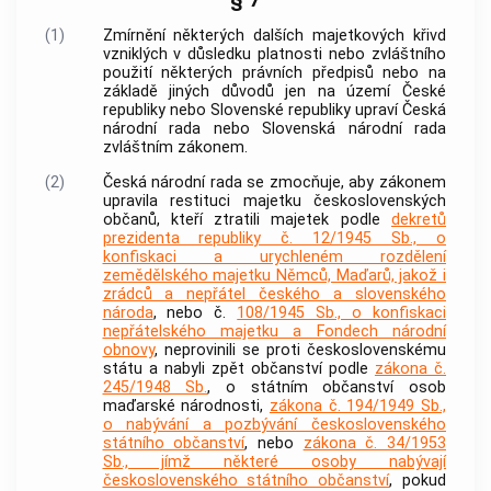
(1)
Zmírnění některých dalších majetkových křivd
vzniklých v důsledku platnosti nebo zvláštního
použití některých právních předpisů nebo na
základě jiných důvodů jen na území České
republiky nebo Slovenské republiky upraví Česká
národní rada nebo Slovenská národní rada
zvláštním zákonem.
(2)
Česká národní rada se zmocňuje, aby zákonem
upravila restituci majetku československých
občanů, kteří ztratili majetek podle
dekretů
prezidenta republiky č. 12/1945 Sb., o
konfiskaci a urychleném rozdělení
zemědělského majetku Němců, Maďarů, jakož i
zrádců a nepřátel českého a slovenského
národa
, nebo č.
108/1945 Sb., o konfiskaci
nepřátelského majetku a Fondech národní
obnovy
, neprovinili se proti československému
státu a nabyli zpět občanství podle
zákona č.
245/1948 Sb.
, o státním občanství osob
maďarské národnosti,
zákona č. 194/1949 Sb.,
o nabývání a pozbývání československého
státního občanství
, nebo
zákona č. 34/1953
Sb., jímž některé osoby nabývají
československého státního občanství
, pokud