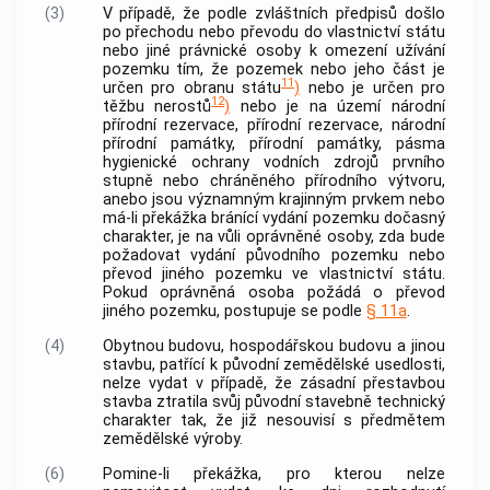
(3)
V případě, že podle zvláštních předpisů došlo
po přechodu nebo převodu do vlastnictví státu
nebo jiné právnické osoby k omezení užívání
pozemku tím, že pozemek nebo jeho část je
11
určen pro obranu státu
)
nebo je určen pro
12
těžbu nerostů
)
nebo je na území národní
přírodní rezervace, přírodní rezervace, národní
přírodní památky, přírodní památky, pásma
hygienické ochrany vodních zdrojů prvního
stupně nebo chráněného přírodního výtvoru,
anebo jsou významným krajinným prvkem nebo
má-li překážka bránící vydání pozemku dočasný
charakter, je na vůli
oprávněné osoby
, zda bude
požadovat vydání původního pozemku nebo
převod jiného pozemku ve vlastnictví státu.
Pokud
oprávněná osoba
požádá o převod
jiného pozemku, postupuje se podle
§ 11a
.
(4)
Obytnou budovu, hospodářskou budovu a jinou
stavbu, patřící k původní zemědělské usedlosti,
nelze vydat v případě, že zásadní přestavbou
stavba ztratila svůj původní stavebně technický
charakter tak, že již nesouvisí s předmětem
zemědělské výroby.
(6)
Pomine-li překážka, pro kterou nelze