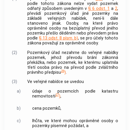
podle tohoto zákona nelze vydat pozemek
odňatý způsobem uvedeným v
§ 6 odst. 1
a
2
,
převádí pozemkový úřad jiné pozemky na
základě veřejných nabídek, není-li dále
stanoveno jinak. Osoby, na které právo
oprávněné osoby
na bezúplatný převod jiného
pozemku přešlo děděním nebo převodem práva
podle
§ 13 odst. 8 písm. b)
, se pro účely tohoto
zákona považují za
oprávněné osoby
.
(2)
Pozemkový úřad nezahrne do veřejné nabídky
pozemek, jehož převodu brání zákonná
překážka, nebo pozemek, ke kterému uplatnila
třetí osoba právo na převod podle zvláštního
26
právního předpisu
)
.
(3)
Ve veřejné nabídce se uvedou
a)
údaje o pozemcích podle
katastru
27
nemovitostí
)
,
b)
cena pozemků,
c)
lhůta, ve které mohou
oprávněné osoby
o
pozemky písemně požádat, a