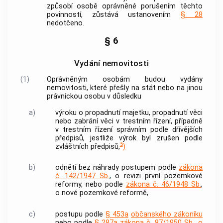
způsobí osobě oprávněné porušením těchto
povinností, zůstává ustanovením
§ 28
nedotčeno.
§ 6
Vydání nemovitosti
(1)
Oprávněným osobám
budou vydány
nemovitosti
, které přešly na stát nebo na jinou
právnickou osobu v důsledku
a)
výroku o propadnutí majetku, propadnutí věci
nebo zabrání věci v
trestním řízení
, případně
v
trestním řízení
správním podle dřívějších
předpisů, jestliže výrok byl zrušen podle
5
zvláštních předpisů,
)
b)
odnětí bez náhrady postupem podle
zákona
č. 142/1947 Sb.
, o revizi první pozemkové
reformy, nebo podle
zákona č. 46/1948 Sb.
,
o nové pozemkové reformě,
c)
postupu podle
§ 453a
občanského zákoníku
nebo podle
§ 287a
zákona č. 87/1950 Sb., o