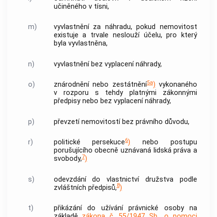
učiněného v tísni,
m)
vyvlastnění za náhradu, pokud
nemovitost
existuje a trvale neslouží účelu, pro který
byla vyvlastněna,
n)
vyvlastnění bez vyplacení náhrady,
5a
o)
znárodnění nebo zestátnění
)
vykonaného
v rozporu s tehdy platnými zákonnými
předpisy nebo bez vyplacení náhrady,
p)
převzetí
nemovitostí
bez právního důvodu,
6
r)
politické persekuce
)
nebo postupu
porušujícího obecně uznávaná lidská práva a
7
svobody,
)
s)
odevzdání do vlastnictví družstva podle
8
zvláštních předpisů,
)
t)
přikázání do užívání právnické osoby na
základě
zákona č. 55/1947 Sb., o pomoci