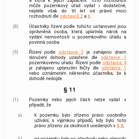
a lhůta k jejich zaplacení. Toto rozhodnutí
může pozemkový úřad vydat i dodatečně,
nejdéle však do tří let od právní moci
rozhodnutí dle
odstavců 2
a
6.
(8)
Účastníky řízení podle tohoto ustanovení jsou
oprávněná osoba
, která uplatnila nárok na
vydání
nemovitosti
u pozemkového úřadu a
povinná osoba.
(9)
Řízení podle
odstavce 2
je zahájeno dnem
doručení dohody uzavřené dle
odstavce 1
pozemkovému úřadu. Řízení podle
odstavce 4
je zahájeno uplynutím lhůty dle
odstavce 1
nebo oznámením některého účastníka, že k
dohodě nedojde.
§ 11
(1)
Pozemky nebo jejich části nelze vydat v
případě, že
a)
k pozemku bylo zřízeno právo osobního
užívání, s výjimkou případů, kdy bylo toto
právo zřízeno za okolností uvedených v
§ 8
,
b)
na pozemku bylo po přechodu nebo převodu