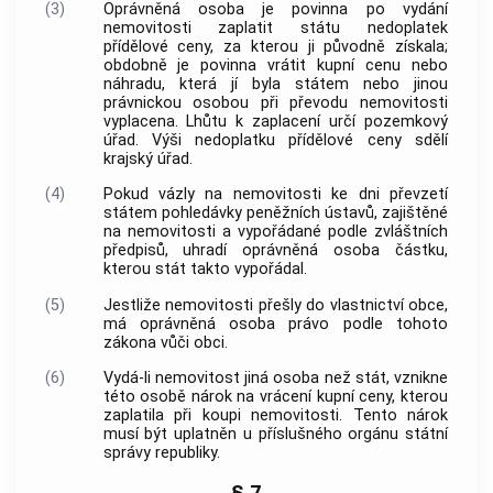
(3)
Oprávněná osoba
je povinna po vydání
nemovitosti
zaplatit státu nedoplatek
přídělové ceny, za kterou ji původně získala;
obdobně je povinna vrátit kupní cenu nebo
náhradu, která jí byla státem nebo jinou
právnickou osobou při převodu
nemovitosti
vyplacena. Lhůtu k zaplacení určí pozemkový
úřad. Výši nedoplatku přídělové ceny sdělí
krajský úřad.
(4)
Pokud vázly na
nemovitosti
ke dni převzetí
státem pohledávky peněžních ústavů, zajištěné
na
nemovitosti
a vypořádané podle zvláštních
předpisů, uhradí
oprávněná osoba
částku,
kterou stát takto vypořádal.
(5)
Jestliže
nemovitosti
přešly do vlastnictví
obce
,
má
oprávněná osoba
právo podle tohoto
zákona vůči
obci
.
(6)
Vydá-li
nemovitost
jiná osoba než stát, vznikne
této osobě nárok na vrácení kupní ceny, kterou
zaplatila při koupi
nemovitosti
. Tento nárok
musí být uplatněn u příslušného orgánu státní
správy republiky.
§ 7