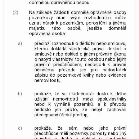
domnělou
oprávněnou osobu
.
(3)
Na základě žádosti domnělé
oprávněné osoby
pozemkový úřad svým rozhodnutím může
uznat nárok k pozemkům, porostům a jinému
majetku této osobě, jestliže domnělá
oprávněná osoba
:
a)
předloží rozhodnutí o dědictví nebo smlouvu,
kterou dokládá vlastnická práva, doklad o
smlouvě nebo doklad o jiném právním úkonu
o nabytí vlastnictví touto osobou nebo jejím
právním předchůdcem, nedošlo-li k právně
účinnému převodu jen pro nedostatek
zápisu do pozemkové knihy nebo evidence
nemovitostí
,
b)
prokáže, že ve skutečnosti došlo k dělbě
užívání
nemovitostí
mezi spoluvlastníky
nebo k výměně pozemků, a k převodu
nedošlo jen proto, že nebyl zachován
předepsaný úřední postup,
c)
prokáže, že sám nebo jeho právní
předchůdce měli pozemky, porosty nebo jiný
majetek v držbě a doklad o vlastnictví