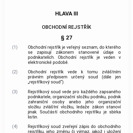
HLAVA III
OBCHODNÍ REJSTŘÍK
§ 27
(1)
Obchodní rejstřík je veřejný seznam, do kterého
se zapisují zákonem stanovené údaje o
podnikatelích. Obchodní rejstřík je veden v
elektronické podobě.
(2)
Obchodní rejstřík vede k tomu zvláštním
právním předpisem určený soud (dále jen
„rejstříkový soud“).
(3)
Rejstříkový soud vede pro každého zapsaného
podnikatele, organizační složku
podniku
,
podnik
zahraniční osoby
anebo jeho organizační
složku zvláštní vložku, ledaže zákon stanoví
jinak. Součástí obchodního rejstříku je sbírka
listin.
(4)
Rejstříkový soud zveřejní zápis do obchodního
rejstříku, jeho změnu či výmaz, jakož i uložení