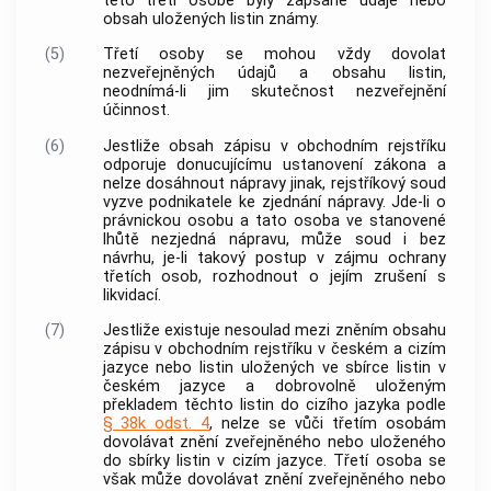
této třetí osobě byly zapsané údaje nebo
obsah uložených listin známy.
(5)
Třetí osoby se mohou vždy dovolat
nezveřejněných údajů a obsahu listin,
neodnímá-li jim skutečnost nezveřejnění
účinnost.
(6)
Jestliže obsah zápisu v obchodním rejstříku
odporuje donucujícímu ustanovení zákona a
nelze dosáhnout nápravy jinak, rejstříkový soud
vyzve podnikatele ke zjednání nápravy. Jde-li o
právnickou osobu a tato osoba ve stanovené
lhůtě nezjedná nápravu, může soud i bez
návrhu, je-li takový postup v zájmu ochrany
třetích osob, rozhodnout o jejím zrušení s
likvidací.
(7)
Jestliže existuje nesoulad mezi zněním obsahu
zápisu v obchodním rejstříku v českém a cizím
jazyce nebo listin uložených ve sbírce listin v
českém jazyce a dobrovolně uloženým
překladem těchto listin do cizího jazyka podle
§ 38k odst. 4
, nelze se vůči třetím osobám
dovolávat znění zveřejněného nebo uloženého
do sbírky listin v cizím jazyce. Třetí osoba se
však může dovolávat znění zveřejněného nebo