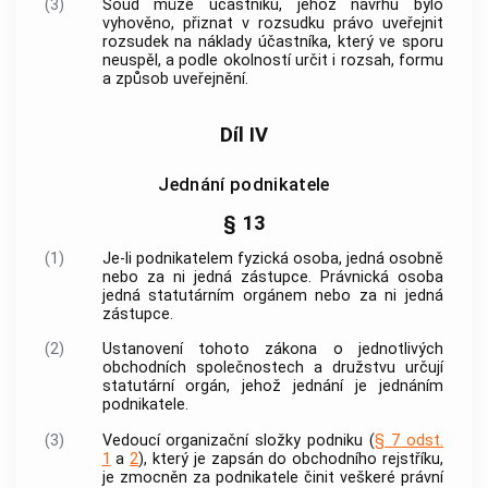
(3)
Soud může účastníku, jehož návrhu bylo
vyhověno, přiznat v rozsudku právo uveřejnit
rozsudek na náklady účastníka, který ve sporu
neuspěl, a podle okolností určit i rozsah, formu
a způsob uveřejnění.
Díl IV
Jednání podnikatele
§ 13
(1)
Je-li podnikatelem fyzická osoba, jedná osobně
nebo za ni jedná zástupce. Právnická osoba
jedná statutárním orgánem nebo za ni jedná
zástupce.
(2)
Ustanovení tohoto zákona o jednotlivých
obchodních společnostech
a
družstvu
určují
statutární orgán, jehož jednání je jednáním
podnikatele.
(3)
Vedoucí organizační složky
podniku
(
§ 7 odst.
1
a
2
), který je zapsán do obchodního rejstříku,
je zmocněn za podnikatele činit veškeré právní