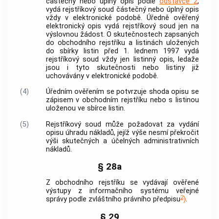
částečný nebo úplný opis podle
odstavce 2
,
vydá rejstříkový soud částečný nebo úplný opis
vždy v elektronické podobě. Úředně ověřený
elektronický opis vydá rejstříkový soud jen na
výslovnou žádost. O skutečnostech zapsaných
do obchodního rejstříku a listinách uložených
do sbírky listin před 1. lednem 1997 vydá
rejstříkový soud vždy jen listinný opis, ledaže
jsou i tyto skutečnosti nebo listiny již
uchovávány v elektronické podobě.
(4)
Úředním ověřením se potvrzuje shoda opisu se
zápisem v obchodním rejstříku nebo s listinou
uloženou ve sbírce listin.
(5)
Rejstříkový soud může požadovat za vydání
opisu úhradu nákladů, jejíž výše nesmí překročit
výši skutečných a účelných administrativních
nákladů.
§ 28a
Z obchodního rejstříku se vydávají ověřené
výstupy z informačního systému veřejné
2
správy podle zvláštního právního předpisu
)
.
§ 29