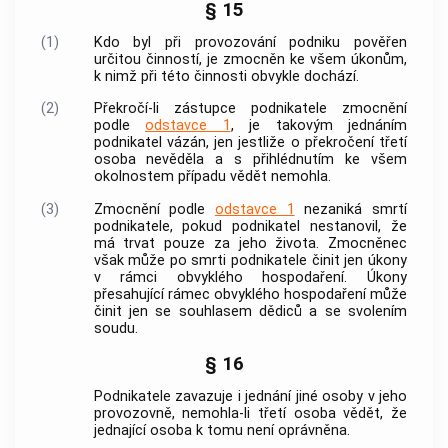
§ 15
(1)
Kdo byl při provozování
podniku
pověřen
určitou činností, je zmocněn ke všem úkonům,
k nimž při této činnosti obvykle dochází.
(2)
Překročí-li zástupce podnikatele zmocnění
podle
odstavce 1
, je takovým jednáním
podnikatel vázán, jen jestliže o překročení třetí
osoba nevěděla a s přihlédnutím ke všem
okolnostem případu vědět nemohla.
(3)
Zmocnění podle
odstavce 1
nezaniká smrtí
podnikatele, pokud podnikatel nestanovil, že
má trvat pouze za jeho života. Zmocněnec
však může po smrti podnikatele činit jen úkony
v rámci obvyklého hospodaření. Úkony
přesahující rámec obvyklého hospodaření může
činit jen se souhlasem dědiců a se svolením
soudu.
§ 16
Podnikatele zavazuje i jednání jiné osoby v jeho
provozovně
, nemohla-li třetí osoba vědět, že
jednající osoba k tomu není oprávněna.