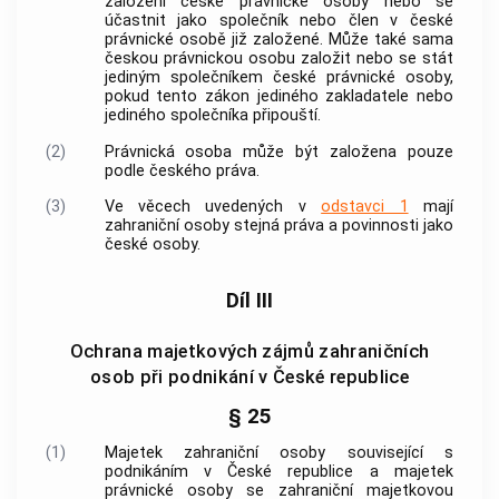
založení
české právnické osoby
nebo se
účastnit jako společník nebo člen v
české
právnické osobě
již založené. Může také sama
českou právnickou osobu
založit nebo se stát
jediným společníkem
české právnické osoby
,
pokud tento zákon jediného zakladatele nebo
jediného společníka připouští.
(2)
Právnická osoba může být založena pouze
podle českého práva.
(3)
Ve věcech uvedených v
odstavci 1
mají
zahraniční osoby
stejná práva a povinnosti jako
české osoby.
Díl III
Ochrana majetkových zájmů zahraničních
osob při podnikání v České republice
§ 25
(1)
Majetek
zahraniční osoby
související s
podnikáním
v České republice a majetek
právnické osoby se zahraniční majetkovou