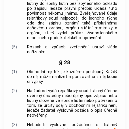
listiny do sbírky listin bez zbytečného odkladu
po zápisu, ledaže právní předpis ukládá tuto
povinnost někomu jinému. Zveřejňované údaje
rejstříkový soud nejpozději do jednoho týdne
ode dne zápisu oznámí také příslušnému
daňovému orgánu, orgánu státní statistiky a
orgánu, který vydal průkaz živnostenského
nebo jiného podnikatelského oprávnění.
(5)
Rozsah a způsob zveřejnění upraví vláda
nařízením.
§ 28
(1)
Obchodní rejstřík je každému přístupný. Každý
do něj může nahlížet a pořizovat si z něj kopie
či výpisy.
(2)
Na žádost vydá rejstříkový soud listinný úředně
ověřený částečný nebo úplný opis zápisu nebo
listiny uložené ve sbírce listin nebo potvrzení o
tom, že určitý údaj v obchodním rejstříku není,
ledaže žadatel výslovně požádá o opis úředně
neověřený.
(3)
Nebude-li výslovně požádáno o listinný