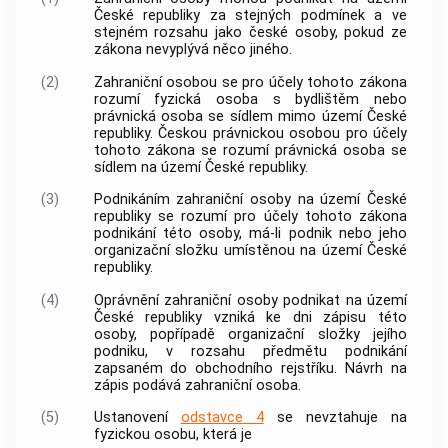
České republiky za stejných podmínek a ve
stejném rozsahu jako české osoby, pokud ze
zákona nevyplývá něco jiného.
(2)
Zahraniční osobou
se pro účely tohoto zákona
rozumí fyzická osoba s bydlištěm nebo
právnická osoba se sídlem mimo území České
republiky.
Českou právnickou osobou
pro účely
tohoto zákona se rozumí právnická osoba se
sídlem na území České republiky.
(3)
Podnikáním zahraniční osoby na území České
republiky
se rozumí pro účely tohoto zákona
podnikání
této osoby, má-li
podnik
nebo jeho
organizační složku umístěnou na území České
republiky.
(4)
Oprávnění
zahraniční osoby
podnikat na území
České republiky vzniká ke dni zápisu této
osoby, popřípadě organizační složky jejího
podniku
, v rozsahu předmětu
podnikání
zapsaném do obchodního rejstříku. Návrh na
zápis podává
zahraniční osoba
.
(5)
Ustanovení
odstavce 4
se nevztahuje na
fyzickou osobu, která je