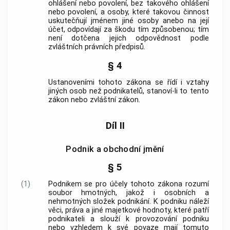
ohlášení nebo povolení, bez takového ohlášení
nebo povolení, a osoby, které takovou činnost
uskutečňují jménem jiné osoby anebo na její
účet, odpovídají za škodu tím způsobenou; tím
není dotčena jejich odpovědnost podle
zvláštních právních předpisů.
§ 4
Ustanoveními tohoto zákona se řídí i vztahy
jiných osob než podnikatelů, stanoví-li to tento
zákon nebo zvláštní zákon.
Díl II
Podnik a obchodní jmění
§ 5
(1)
Podnikem
se pro účely tohoto zákona rozumí
soubor hmotných, jakož i osobních a
nehmotných složek
podnikání
. K
podniku
náleží
věci, práva a jiné majetkové hodnoty, které patří
podnikateli a slouží k provozování
podniku
nebo vzhledem k své povaze mají tomuto