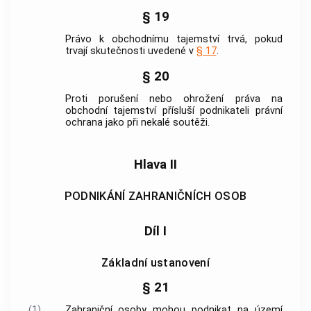
§ 19
Právo k obchodnímu tajemství trvá, pokud
trvají skutečnosti uvedené v
§ 17
.
§ 20
Proti porušení nebo ohrožení práva na
obchodní tajemství přísluší podnikateli právní
ochrana jako při
nekalé soutěži
.
Hlava II
PODNIKÁNÍ ZAHRANIČNÍCH OSOB
Díl I
Základní ustanovení
§ 21
(1)
Zahraniční osoby
mohou podnikat na území