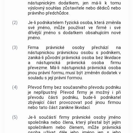
nástupnickým dodatkem, jen má-li k tomu
výslovný souhlas zůstavitele nebo dědiců nebo
právního předchůdce.
(2)
Je-li podnikatelem fyzická osoba, která změnila
své jméno, může používat ve firmě i své
dřívější jméno s dodatkem obsahujícím nové
jméno.
(3)
Firma právnické osoby přechází na
nástupnickou právnickou osobu s
podnikem
,
zaniká-li původní právnická osoba bez likvidace
a nástupnická právnická osoba firmu
převezme. Má-li nástupnická právnická osoba
jinou právní formu, musí být změněn dodatek v
souladu s její právní formou.
(4)
Převod firmy bez současného převodu
podniku
je nepřípustný. Převod firmy je možný i při
převodu části
podniku
, bude-li podnikatel
zbývající část provozovat pod jinou firmou
nebo tato část zanikne likvidací.
(5)
Je-li součástí firmy právnické osoby jméno
společníka nebo člena, který přestal být jejím
společníkem nebo členem, může právnická
osoba užívat dále jeho jméno jen s jeho