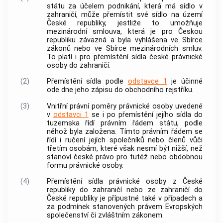
státu za účelem
podnikání
, která má sídlo v
zahraničí, může přemístit své sídlo na území
České republiky, jestliže to umožňuje
mezinárodní smlouva, která je pro Českou
republiku závazná a byla vyhlášena ve Sbírce
zákonů nebo ve Sbírce mezinárodních smluv.
To platí i pro přemístění sídla
české právnické
osoby
do zahraničí.
(2)
Přemístění sídla podle
odstavce 1
je účinné
ode dne jeho zápisu do obchodního rejstříku.
(3)
Vnitřní právní poměry právnické osoby uvedené
v
odstavci 1
se i po přemístění jejího sídla do
tuzemska řídí právním řádem státu, podle
něhož byla založena. Tímto právním řádem se
řídí i ručení jejích společníků nebo členů vůči
třetím osobám, které však nesmí být nižší, než
stanoví české právo pro tutéž nebo obdobnou
formu právnické osoby.
(4)
Přemístění sídla právnické osoby z České
republiky do zahraničí nebo ze zahraničí do
České republiky je přípustné také v případech a
za podmínek stanovených právem Evropských
společenství či zvláštním zákonem.