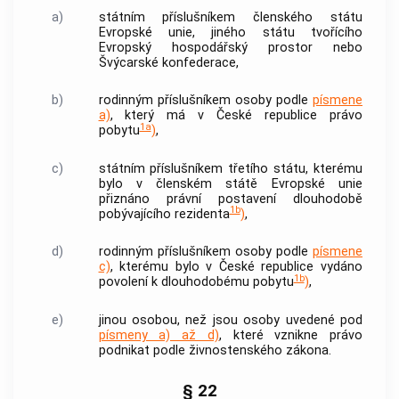
a)
státním příslušníkem členského státu
Evropské unie, jiného státu tvořícího
Evropský hospodářský prostor nebo
Švýcarské konfederace,
b)
rodinným příslušníkem osoby podle
písmene
a)
, který má v České republice právo
1a
pobytu
)
,
c)
státním příslušníkem třetího státu, kterému
bylo v členském státě Evropské unie
přiznáno právní postavení dlouhodobě
1b
pobývajícího rezidenta
)
,
d)
rodinným příslušníkem osoby podle
písmene
c)
, kterému bylo v České republice vydáno
1b
povolení k dlouhodobému pobytu
)
,
e)
jinou osobou, než jsou osoby uvedené pod
písmeny a) až d)
, které vznikne právo
podnikat podle živnostenského zákona.
§ 22