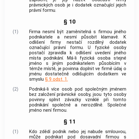
právnických osob je i dodatek označující jejich
právní formu.
§ 10
(1)
Firma nesmí být zaměnitelná s firmou jiného
podnikatele a nesmí působit klamavě. K
odlišení firmy nestačí rozdílný dodatek
označující právní formu. U fyzické osoby
postačí zpravidla k odlišení uvedení jiného
místa
podnikání
. Má-li fyzická osoba stejné
jméno s jiným podnikatelem působícím v
témže místě, je povinna doplnit ve firmě údaj o
jménu dostatečně odlišujícím dodatkem ve
smyslu
§ 9 odst. 1.
(2)
Podniká-li více osob pod společným jménem
bez založení právnické osoby, jsou tyto osoby
povinny splnit závazky vzniklé při tomto
podnikání
společně a nerozdílně. Společné
jméno není firmou.
§ 11
(1)
Kdo zdědí
podnik
nebo jej nabude smlouvou,
může podnikat pod dosavadní firmou s