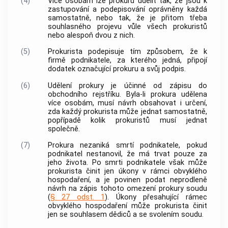
(4)
Více osobám lze prokuru udělit tak, že jsou k
zastupování a podepisování oprávněny každá
samostatně, nebo tak, že je přitom třeba
souhlasného projevu vůle všech prokuristů
nebo alespoň dvou z nich.
(5)
Prokurista podepisuje tím způsobem, že k
firmě podnikatele, za kterého jedná, připojí
dodatek označující prokuru a svůj podpis.
(6)
Udělení prokury je účinné od zápisu do
obchodního rejstříku. Byla-li prokura udělena
více osobám, musí návrh obsahovat i určení,
zda každý prokurista může jednat samostatně,
popřípadě kolik prokuristů musí jednat
společně.
(7)
Prokura nezaniká smrtí podnikatele, pokud
podnikatel nestanovil, že má trvat pouze za
jeho života. Po smrti podnikatele však může
prokurista činit jen úkony v rámci obvyklého
hospodaření, a je povinen podat neprodleně
návrh na zápis tohoto omezení prokury soudu
(
§ 27 odst. 1
). Úkony přesahující rámec
obvyklého hospodaření může prokurista činit
jen se souhlasem dědiců a se svolením soudu.