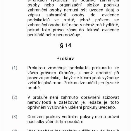
stránkách týkajících se
podniku
zahraniční
osoby
nebo organizační složky
podniku
zahraniční osoby
nemusí být uveden údaj o
zápisu
zahraniční osoby
do evidence
podnikatelů ve státě, jehož právem se
zahraniční osoba
řídí nebo v němž má bydliště,
pokud toto právo zápis do takové evidence
neukládá nebo neumožňuje.
§ 14
Prokura
(1)
Prokurou zmocňuje podnikatel prokuristu ke
všem právním úkonům, k nimž dochází při
provozu
podniku
, i když se k nim jinak vyžaduje
zvláštní plná moc. Prokuru lze udělit jen fyzické
osobě.
(2)
V prokuře není zahrnuto oprávnění zcizovat
nemovitosti
a zatěžovat je, ledaže je toto
oprávnění výslovně v udělení prokury uvedeno.
(3)
Omezení prokury vnitřními pokyny nemá právní
následky vůči třetím osobám.