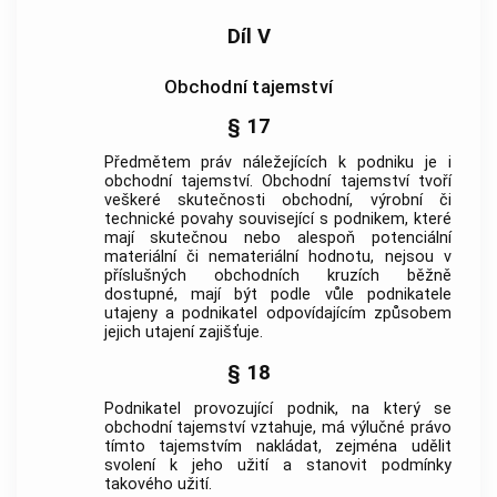
Díl V
Obchodní tajemství
§ 17
Předmětem práv náležejících k
podniku
je i
obchodní tajemství. Obchodní tajemství tvoří
veškeré skutečnosti obchodní, výrobní či
technické povahy související s
podnikem
, které
mají skutečnou nebo alespoň potenciální
materiální či nemateriální hodnotu, nejsou v
příslušných obchodních kruzích běžně
dostupné, mají být podle vůle podnikatele
utajeny a podnikatel odpovídajícím způsobem
jejich utajení zajišťuje.
§ 18
Podnikatel provozující
podnik
, na který se
obchodní tajemství vztahuje, má výlučné právo
tímto tajemstvím nakládat, zejména udělit
svolení k jeho užití a stanovit podmínky
takového užití.