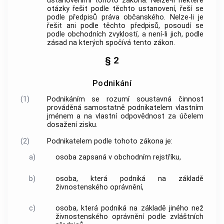
ustanoveními tohoto zákona. Nelze-li některé
otázky řešit podle těchto ustanovení, řeší se
podle předpisů práva občanského. Nelze-li je
řešit ani podle těchto předpisů, posoudí se
podle obchodních zvyklostí, a není-li jich, podle
zásad na kterých spočívá tento zákon.
§ 2
Podnikání
(1)
Podnikáním
se rozumí soustavná činnost
prováděná samostatně podnikatelem vlastním
jménem a na vlastní odpovědnost za účelem
dosažení zisku.
(2)
Podnikatelem podle tohoto zákona je:
a)
osoba zapsaná v obchodním rejstříku,
b)
osoba, která podniká na základě
živnostenského oprávnění,
c)
osoba, která podniká na základě jiného než
živnostenského oprávnění podle zvláštních