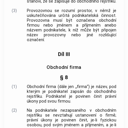
stanoví, že se zapisuje do obchodního rejstříku.
(3)
Provozovnou
se rozumí prostor, v němž je
uskutečňována určitá podnikatelská činnost.
Provozovna
musí být označena obchodní
firmou nebo jménem a příjmením anebo
názvem podnikatele, k níž může být připojen
název
provozovny
nebo jiné rozlišující
označení.
Díl III
Obchodní firma
§ 8
(1)
Obchodní firma (dále jen „firma“) je název, pod
kterým je podnikatel zapsán do obchodního
rejstříku. Podnikatel je povinen činit právní
úkony pod svou firmou.
(2)
Na podnikatele nezapsaného v obchodním
rejstříku se nevztahují ustanovení o firmě;
právní úkony je povinen činit, je-li fyzickou
osobou, pod svým jménem a příjmením, a je-li