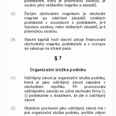
podnikatele, který je právnickou osobou, je
soubor jeho veškerého majetku a závazků.
(3)
Čistým obchodním majetkem
je obchodní
majetek po odečtení závazků vzniklých
podnikateli v souvislosti s
podnikáním
, je-li
fyzickou osobou, nebo veškerých závazků, je-li
právnickou osobou.
(4)
Vlastní kapitál tvoří vlastní zdroje financování
obchodního majetku podnikatele a v rozvaze
se vykazuje na straně pasiv.
§ 7
Organizační složka podniku
(1)
Odštěpný závod je organizační složka
podniku
,
která je jako odštěpný závod zapsána v
obchodním rejstříku. Při provozování
odštěpného závodu se užívá obchodní firmy (
§
8
) podnikatele s dodatkem, že jde o odštěpný
závod.
(2)
Obdobné postavení jako odštěpný závod má i
jiná organizační složka
podniku
, jestliže zákon