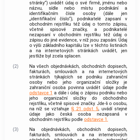
stránky“) uvádět údaj o své firmě, jménu nebo
názvu, sídle nebo místu
podnikání
a
identifikačním čísle osoby (dále jen
„identifikační číslo“); podnikatelé zapsaní v
obchodním rejstříku též údaj o tomto zápisu,
včetně spisové značky, a podnikatelé
nezapsaní v obchodním rejstříku též údaj o
zápisu do jiné evidence, v níž jsou zapsáni. Údaj
o výši základního kapitálu lze v těchto listinách
a na internetových stránkách uvádět, jen
jestliže byl zcela splacen.
(2)
Na všech objednávkách, obchodních dopisech,
fakturách, smlouvách a na internetových
stránkách týkajících se
podniku
zahraniční
osoby
nebo jeho organizační složky je
zahraniční osoba
povinna uvádět údaje podle
odstavce 1
a dále i údaj o zápisu
podniku
nebo
jeho organizační složky do obchodního
rejstříku, včetně spisové značky. Jde-li o osobu,
na níž se vztahuje
§ 21 odst. 5
, uvádí stejné
údaje jako česká osoba nezapsaná v
obchodním rejstříku podle
odstavce 1.
(3)
Na objednávkách, obchodních dopisech,
fakturách, smlouvách a na internetových