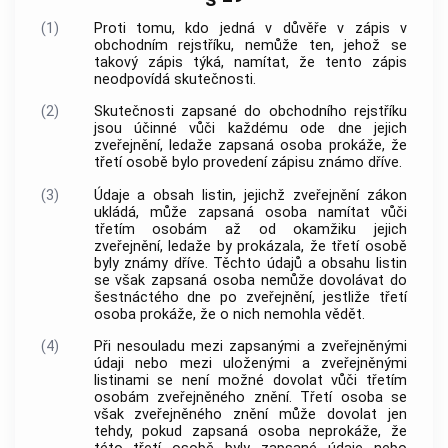
(1)
Proti tomu, kdo jedná v důvěře v zápis v
obchodním rejstříku, nemůže ten, jehož se
takový zápis týká, namítat, že tento zápis
neodpovídá skutečnosti.
(2)
Skutečnosti zapsané do obchodního rejstříku
jsou účinné vůči každému ode dne jejich
zveřejnění, ledaže zapsaná osoba prokáže, že
třetí osobě bylo provedení zápisu známo dříve.
(3)
Údaje a obsah listin, jejichž zveřejnění zákon
ukládá, může zapsaná osoba namítat vůči
třetím osobám až od okamžiku jejich
zveřejnění, ledaže by prokázala, že třetí osobě
byly známy dříve. Těchto údajů a obsahu listin
se však zapsaná osoba nemůže dovolávat do
šestnáctého dne po zveřejnění, jestliže třetí
osoba prokáže, že o nich nemohla vědět.
(4)
Při nesouladu mezi zapsanými a zveřejněnými
údaji nebo mezi uloženými a zveřejněnými
listinami se není možné dovolat vůči třetím
osobám zveřejněného znění. Třetí osoba se
však zveřejněného znění může dovolat jen
tehdy, pokud zapsaná osoba neprokáže, že