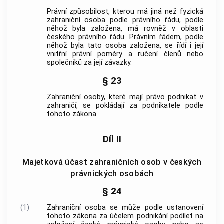
Právní způsobilost, kterou má jiná než fyzická
zahraniční osoba
podle právního řádu, podle
něhož byla založena, má rovněž v oblasti
českého právního řádu. Právním řádem, podle
něhož byla tato osoba založena, se řídí i její
vnitřní právní poměry a ručení členů nebo
společníků za její závazky.
§ 23
Zahraniční osoby
, které mají právo podnikat v
zahraničí, se pokládají za podnikatele podle
tohoto zákona.
Díl II
Majetková účast zahraničních osob v českých
právnických osobách
§ 24
(1)
Zahraniční osoba
se může podle ustanovení
tohoto zákona za účelem
podnikání
podílet na