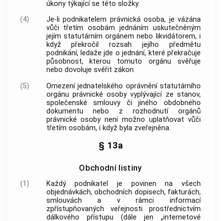
úkony týkající se této složky.
(4)
Je-li podnikatelem právnická osoba, je vázána
vůči třetím osobám jednáním uskutečněným
jejím statutárním orgánem nebo likvidátorem, i
když překročil rozsah jejího předmětu
podnikání
, ledaže jde o jednání, které překračuje
působnost, kterou tomuto orgánu svěřuje
nebo dovoluje svěřit zákon.
(5)
Omezení jednatelského oprávnění statutárního
orgánu právnické osoby vyplývající ze stanov,
společenské smlouvy či jiného obdobného
dokumentu nebo z rozhodnutí orgánů
právnické osoby není možno uplatňovat vůči
třetím osobám, i když byla zveřejněna.
§ 13a
Obchodní listiny
(1)
Každý podnikatel je povinen na všech
objednávkách, obchodních dopisech, fakturách,
smlouvách a v rámci informací
zpřístupňovaných veřejnosti prostřednictvím
dálkového přístupu (dále jen „internetové