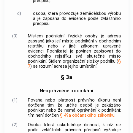
předpisů,
d)
osoba, která provozuje zemědělskou výrobu
a je zapsána do evidence podle zvláštního
předpisu.
(3)
Místem
podnikání
fyzické osoby je adresa
zapsaná jako její místo
podnikání
v obchodním
rejstříku nebo v jiné zákonem upravené
evidenci. Podnikatel je povinen zapisovat do
obchodního rejstříku své skutečné místo
podnikání
.
Sídlem organizační složky podniku
(
§
7
) se rozumí adresa jejího umístění.
§ 3a
Neoprávněné podnikání
(1)
Povaha nebo platnost právního úkonu není
dotčena tím, že určité osobě je zakázáno
podnikat nebo že nemá oprávnění k
podnikání
;
tím není dotčen
§ 49a
občanského zákoníku
.
(2)
Osoba, která uskutečňuje činnost, k níž se
podle zvláštních právních předpisů vyžaduje