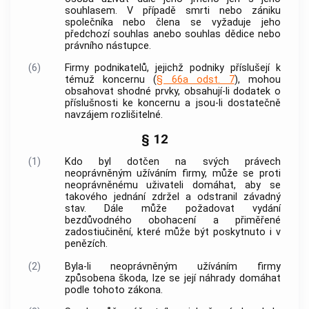
souhlasem. V případě smrti nebo zániku
společníka nebo člena se vyžaduje jeho
předchozí souhlas anebo souhlas dědice nebo
právního nástupce.
(6)
Firmy podnikatelů, jejichž
podniky
příslušejí k
témuž koncernu (
§ 66a odst. 7
), mohou
obsahovat shodné prvky, obsahují-li dodatek o
příslušnosti ke koncernu a jsou-li dostatečně
navzájem rozlišitelné.
§ 12
(1)
Kdo byl dotčen na svých právech
neoprávněným užíváním firmy, může se proti
neoprávněnému uživateli domáhat, aby se
takového jednání zdržel a odstranil závadný
stav. Dále může požadovat vydání
bezdůvodného obohacení a přiměřené
zadostiučinění, které může být poskytnuto i v
penězích.
(2)
Byla-li neoprávněným užíváním firmy
způsobena škoda, lze se její náhrady domáhat
podle tohoto zákona.