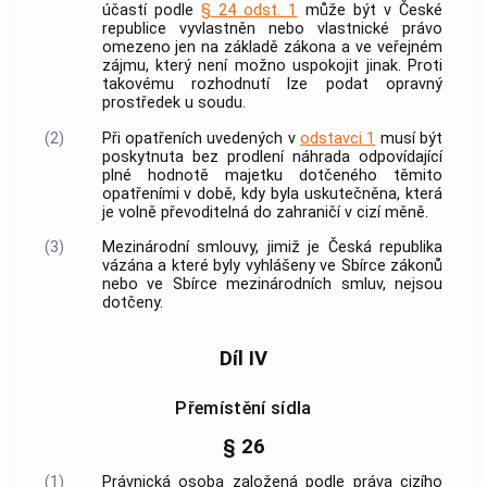
účastí podle
§ 24 odst. 1
může být v České
republice vyvlastněn nebo vlastnické právo
omezeno jen na základě zákona a ve veřejném
zájmu, který není možno uspokojit jinak. Proti
takovému rozhodnutí lze podat opravný
prostředek u soudu.
(2)
Při opatřeních uvedených v
odstavci 1
musí být
poskytnuta bez prodlení náhrada odpovídající
plné hodnotě majetku dotčeného těmito
opatřeními v době, kdy byla uskutečněna, která
je volně převoditelná do zahraničí v cizí měně.
(3)
Mezinárodní smlouvy, jimiž je Česká republika
vázána a které byly vyhlášeny ve Sbírce zákonů
nebo ve Sbírce mezinárodních smluv, nejsou
dotčeny.
Díl IV
Přemístění sídla
§ 26
(1)
Právnická osoba založená podle práva cizího