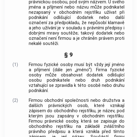
právnickou osobou, pod svým názvem. U svého
jména a příjmení nebo názvu může podnikatel
nezapsaný v obchodním rejstříku užívat při
podnikání
odlišující dodatek nebo další
označení za předpokladu, že nepůsobí klamavě
a jeho užívání je v souladu s právními předpisy i
dobrými mravy soutěže; takový dodatek nebo
označení není firmou a je chráněn právem proti
nekalé soutěži
.
§ 9
(1)
Firmou fyzické osoby musí být vždy její jméno
a příjmení (dále jen „jméno“). Firma fyzické
osoby může obsahovat dodatek odlišující
osobu podnikatele nebo druh
podnikání
vztahující se zpravidla k této osobě nebo druhu
podnikání
.
(2)
Firmou
obchodní společnosti
nebo
družstva
a
dalších právnických osob, které vznikají
zápisem do obchodního rejstříku, je název, pod
kterým jsou zapsány v obchodním rejstříku.
Firmou právnické osoby, která se zapisuje do
obchodního rejstříku na základě zvláštního
právního předpisu a která vznikla před tímto
zápisem, je její název. Součástí firmy