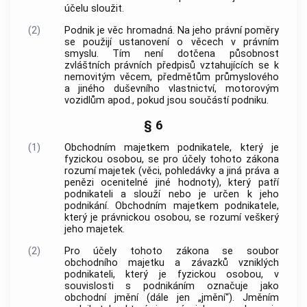
účelu sloužit.
(2)
Podnik
je věc hromadná. Na jeho právní poměry
se použijí ustanovení o věcech v právním
smyslu. Tím není dotčena působnost
zvláštních právních předpisů vztahujících se k
nemovitým věcem, předmětům průmyslového
a jiného duševního vlastnictví, motorovým
vozidlům apod., pokud jsou součástí
podniku
.
§ 6
(1)
Obchodním majetkem podnikatele, který je
fyzickou osobou, se pro účely tohoto zákona
rozumí majetek (věci, pohledávky a jiná práva a
penězi ocenitelné jiné hodnoty), který patří
podnikateli a slouží nebo je určen k jeho
podnikání
. Obchodním majetkem podnikatele,
který je právnickou osobou, se rozumí veškerý
jeho majetek.
(2)
Pro účely tohoto zákona se soubor
obchodního majetku a závazků vzniklých
podnikateli, který je fyzickou osobou, v
souvislosti s
podnikáním
označuje jako
obchodní jmění (dále jen „jmění“). Jměním