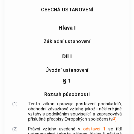
OBECNÁ USTANOVENÍ
Hlava I
Základní ustanovení
Díl I
Úvodní ustanovení
§ 1
Rozsah působnosti
(1)
Tento zákon upravuje postavení podnikatelů,
obchodní závazkové vztahy, jakož i některé jiné
vztahy s
podnikáním
související, a zapracovává
1
příslušné předpisy Evropských společenství
)
.
(2)
Právní vztahy uvedené v
odstavci 1
se řídí