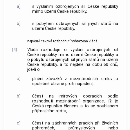
a)
s vysláním ozbrojených sil České republiky
mimo území České republiky,
b)
s pobytem ozbrojených sil jiných států na
území České republiky,
nejsou-li taková rozhodnutí vyhrazena
vládě
.
(4)
Vláda
rozhoduje o vyslání ozbrojených sil
České republiky mimo území České republiky a
o pobytu ozbrojených sil jiných států na území
České republiky, a to nejdéle na dobu 60 dnů,
jde-li o
a)
plnění závazků z mezinárodních smluv o
společné obraně proti napadení,
b)
účast na mírových operacích podle
rozhodnutí mezinárodní organizace, jíž je
Česká republika členem, a to se souhlasem
přijímajícího státu,
c)
účast na záchranných pracích při živelních
pohromách, průmyslových nebo