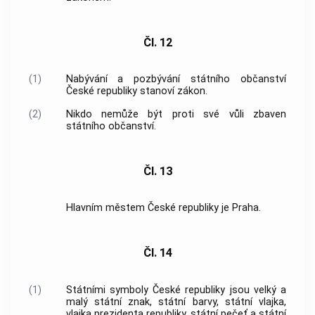
Čl. 12
(1)
Nabývání a pozbývání státního občanství
České republiky stanoví zákon.
(2)
Nikdo nemůže být proti své vůli zbaven
státního občanství.
Čl. 13
Hlavním městem České republiky je Praha.
Čl. 14
(1)
Státními symboly České republiky jsou velký a
malý státní znak, státní barvy, státní vlajka,
vlajka prezidenta republiky, státní pečeť a státní