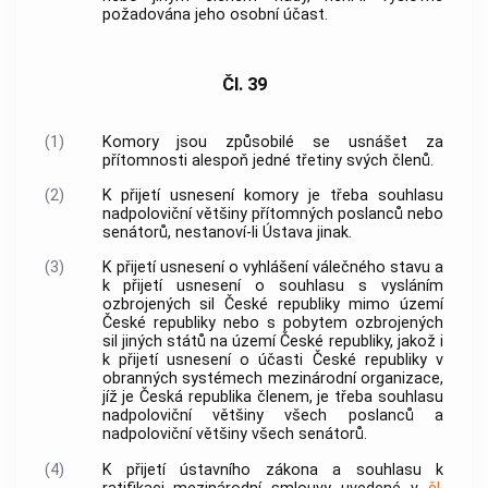
požadována jeho osobní účast.
Čl. 39
(1)
Komory jsou způsobilé se usnášet za
přítomnosti alespoň jedné třetiny svých členů.
(2)
K přijetí usnesení komory je třeba souhlasu
nadpoloviční většiny přítomných poslanců nebo
senátorů, nestanoví-li Ústava jinak.
(3)
K přijetí usnesení o vyhlášení válečného stavu a
k přijetí usnesení o souhlasu s vysláním
ozbrojených sil České republiky mimo území
České republiky nebo s pobytem ozbrojených
sil jiných států na území České republiky, jakož i
k přijetí usnesení o účasti České republiky v
obranných systémech mezinárodní organizace,
jíž je Česká republika členem, je třeba souhlasu
nadpoloviční většiny všech poslanců a
nadpoloviční většiny všech senátorů.
(4)
K přijetí ústavního zákona a souhlasu k