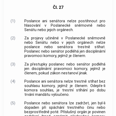
Čl. 27
(1)
Poslance ani senátora nelze postihnout pro
hlasování v Poslanecké sněmovně nebo
Senátu nebo jejich orgánech.
(2)
Za projevy učiněné v Poslanecké sněmovně
nebo Senátu nebo v jejich orgánech nelze
poslance nebo senátora trestně stíhat.
Poslanec nebo senátor podléhá jen disciplinární
pravomoci komory, jejímž je členem.
(3)
Za
přestupky
poslanec nebo senátor podléhá
jen disciplinární pravomoci komory, jejímž je
členem, pokud zákon nestanoví jinak.
(4)
Poslance ani senátora nelze trestně stíhat bez
souhlasu komory, jejímž je členem. Odepře-li
komora souhlas, je trestní stíhání po dobu
trvání mandátu vyloučeno.
(5)
Poslance nebo senátora lze zadržet, jen byl-li
dopaden při spáchání
trestného činu
nebo
bezprostředně poté. Příslušný orgán je povinen