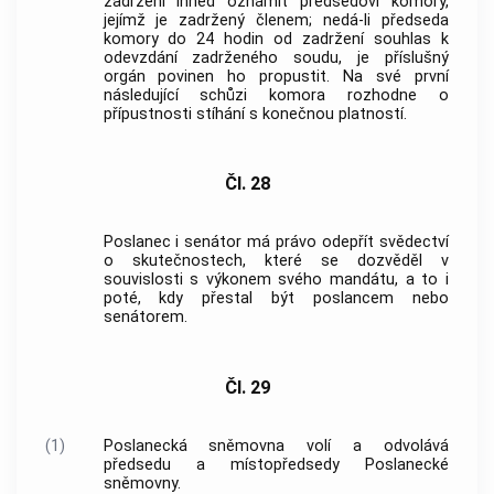
zadržení ihned oznámit předsedovi komory,
jejímž je zadržený členem; nedá-li předseda
komory do 24 hodin od zadržení souhlas k
odevzdání zadrženého soudu, je příslušný
orgán povinen ho propustit. Na své první
následující schůzi komora rozhodne o
přípustnosti stíhání s konečnou platností.
Čl. 28
Poslanec i senátor má právo odepřít svědectví
o skutečnostech, které se dozvěděl v
souvislosti s výkonem svého mandátu, a to i
poté, kdy přestal být poslancem nebo
senátorem.
Čl. 29
(1)
Poslanecká sněmovna volí a odvolává
předsedu a místopředsedy Poslanecké
sněmovny.