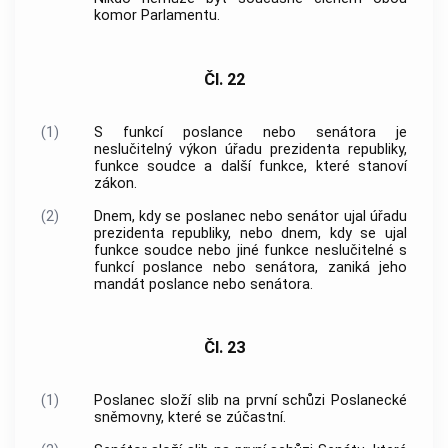
komor Parlamentu.
Čl. 22
(1)
S funkcí poslance nebo senátora je
neslučitelný výkon úřadu prezidenta republiky,
funkce soudce a další funkce, které stanoví
zákon.
(2)
Dnem, kdy se poslanec nebo senátor ujal úřadu
prezidenta republiky, nebo dnem, kdy se ujal
funkce soudce nebo jiné funkce neslučitelné s
funkcí poslance nebo senátora, zaniká jeho
mandát poslance nebo senátora.
Čl. 23
(1)
Poslanec složí slib na první schůzi Poslanecké
sněmovny, které se zúčastní.