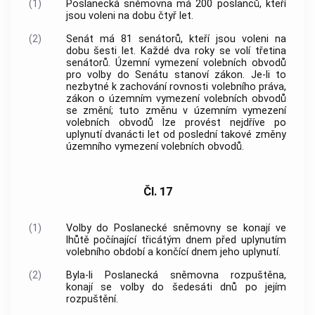
(1)
Poslanecká sněmovna má 200 poslanců, kteří
jsou voleni na dobu čtyř let.
(2)
Senát má 81 senátorů, kteří jsou voleni na
dobu šesti let. Každé dva roky se volí třetina
senátorů. Územní vymezení volebních obvodů
pro volby do Senátu stanoví zákon. Je-li to
nezbytné k zachování rovnosti volebního práva,
zákon o územním vymezení volebních obvodů
se změní; tuto změnu v územním vymezení
volebních obvodů lze provést nejdříve po
uplynutí dvanácti let od poslední takové změny
územního vymezení volebních obvodů.
Čl. 17
(1)
Volby do Poslanecké sněmovny se konají ve
lhůtě počínající třicátým dnem před uplynutím
volebního období a končící dnem jeho uplynutí.
(2)
Byla-li Poslanecká sněmovna rozpuštěna,
konají se volby do šedesáti dnů po jejím
rozpuštění.