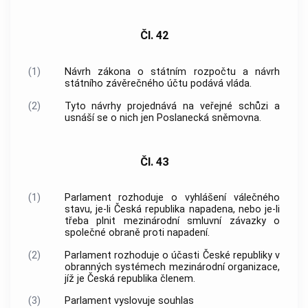
Čl. 42
(1)
Návrh zákona o státním rozpočtu a návrh
státního závěrečného účtu podává
vláda
.
(2)
Tyto návrhy projednává na veřejné schůzi a
usnáší se o nich jen Poslanecká sněmovna.
Čl. 43
(1)
Parlament rozhoduje o vyhlášení válečného
stavu, je-li Česká republika napadena, nebo je-li
třeba plnit mezinárodní smluvní závazky o
společné obraně proti napadení.
(2)
Parlament rozhoduje o účasti České republiky v
obranných systémech mezinárodní organizace,
jíž je Česká republika členem.
(3)
Parlament vyslovuje souhlas