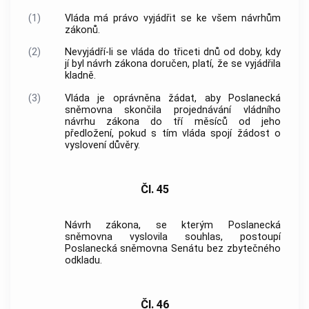
(1)
Vláda
má právo vyjádřit se ke všem návrhům
zákonů.
(2)
Nevyjádří-li se
vláda
do třiceti dnů od doby, kdy
jí byl návrh zákona doručen, platí, že se vyjádřila
kladně.
(3)
Vláda
je oprávněna žádat, aby Poslanecká
sněmovna skončila projednávání vládního
návrhu zákona do tří měsíců od jeho
předložení, pokud s tím
vláda
spojí žádost o
vyslovení důvěry.
Čl. 45
Návrh zákona, se kterým Poslanecká
sněmovna vyslovila souhlas, postoupí
Poslanecká sněmovna Senátu bez zbytečného
odkladu.
Čl. 46