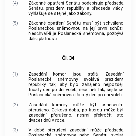
(4)
Zákonné opatření Senátu podepisuje předseda
Senátu, prezident republiky a předseda
vlády
;
vyhlašuje se stejně jako zákony.
(5)
Zákonné opatření Senátu musí být schváleno
Poslaneckou sněmovnou na její první schůzi.
Neschválí-li je Poslanecká sněmovna, pozbývá
další platnosti.
Čl. 34
(1)
Zasedání komor jsou stálá. Zasedání
Poslanecké sněmovny svolává prezident
republiky tak, aby bylo zahájeno nejpozději
třicátý den po dni voleb; neučiní-li tak, sejde se
Poslanecká sněmovna třicátý den po dni voleb.
(2)
Zasedání komory může být usnesením
přerušeno. Celková doba, po kterou může být
zasedání přerušeno, nesmí překročit sto
dvacet dnů v roce.
(3)
V době přerušení zasedání může předseda
Poslanecké sněmovny nebo Senátu svolat