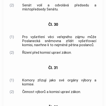
(2)
Senát volí a odvolává předsedu a
místopředsedy Senátu.
Čl. 30
(1)
Pro vyšetření věci veřejného zájmu může
Poslanecká sněmovna zřídit vyšetřovací
komisi, navrhne-li to nejméně pětina poslanců.
(2)
Řízení před komisí upraví zákon.
Čl. 31
(1)
Komory zřizují jako své orgány výbory a
komise.
(2)
Činnost výborů a komisí upraví zákon.