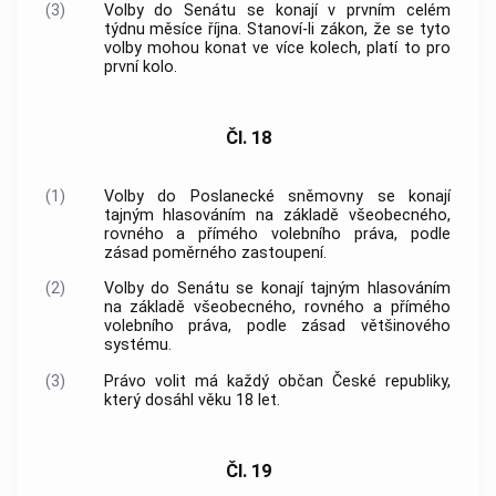
(3)
Volby do Senátu se konají v prvním celém
týdnu měsíce října. Stanoví-li zákon, že se tyto
volby mohou konat ve více kolech, platí to pro
první kolo.
Čl. 18
(1)
Volby do Poslanecké sněmovny se konají
tajným hlasováním na základě všeobecného,
rovného a přímého volebního práva, podle
zásad poměrného zastoupení.
(2)
Volby do Senátu se konají tajným hlasováním
na základě všeobecného, rovného a přímého
volebního práva, podle zásad většinového
systému.
(3)
Právo volit má každý občan České republiky,
který dosáhl věku 18 let.
Čl. 19