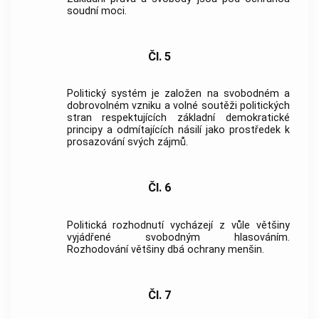
soudní moci.
Čl. 5
Politický systém je založen na svobodném a
dobrovolném vzniku a volné soutěži politických
stran respektujících základní demokratické
principy a odmítajících násilí jako prostředek k
prosazování svých zájmů.
Čl. 6
Politická rozhodnutí vycházejí z vůle většiny
vyjádřené svobodným hlasováním.
Rozhodování většiny dbá ochrany menšin.
Čl. 7