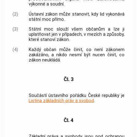
výkonné a soudní.
(2)
Ústavní zákon může stanovit, kdy lid vykonává
státní moc přímo.
(3)
Státní moc slouží všem občanům a lze ji
uplatňovat jen v případech, v mezích a způsoby,
které stanoví zákon.
(4)
Každý občan může činit, co není zákonem
zakázáno, a nikdo nesmí být nucen činit, co
zákon neukládá.
Čl. 3
Součástí ústavního pořádku České republiky je
Listina základních práv a svobod
.
Čl. 4
Základní práva a svobody jsou pod ochranou