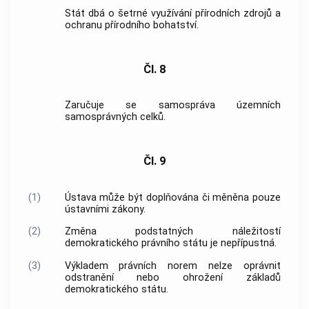
Stát dbá o šetrné využívání přírodních zdrojů a
ochranu přírodního bohatství.
Čl. 8
Zaručuje se samospráva
územních
samosprávných celků
.
Čl. 9
(1)
Ústava může být doplňována či měněna pouze
ústavními zákony.
(2)
Změna podstatných náležitostí
demokratického právního státu je nepřípustná.
(3)
Výkladem právních norem nelze oprávnit
odstranění nebo ohrožení základů
demokratického státu.