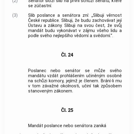
(2)
Senátor složí slib na první schůzi Senátu, které
se zúčastní.
(3)
Slib poslance a senátora zní: „Slibuji věrnost
České republice. Slibuji, že budu zachovávat její
Ústavu a zákony. Slibuji na svou čest, že svůj
mandát budu vykonávat v zájmu všeho lidu a
podle svého nejlepšího vědomí a svědomí.“.
Čl. 24
Poslanec nebo senátor se může svého
mandátu vzdát prohlášením učiněným osobně
na schůzi komory, jejímž je členem. Brání-li mu
v tom závažné okolnosti, učiní tak způsobem
stanoveným zákonem.
Čl. 25
Mandát poslance nebo senátora zaniká