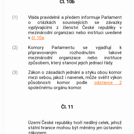
Čl. 10b
(1)
Vláda
pravidelně a předem informuje Parlament
o otázkách souvisejících se závazky
vyplývajícími z členství České republiky v
mezinárodní organizaci nebo instituci uvedené
v
čl. 10a
.
(2)
Komory Parlamentu se vyjadřují k
připravovaným rozhodnutím takové
mezinárodní organizace nebo instituce
způsobem, který stanoví jejich jednací řády.
(3)
Zákon o zásadách jednání a styku obou komor
mezi sebou, jakož i navenek, může svěřit výkon
působnosti komor podle
odstavce 2
společnému orgánu komor.
Čl. 11
Území České republiky tvoří nedílný celek, jehož
státní hranice mohou být měněny jen ústavním
zákonem.