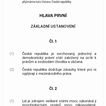
přijímáme tuto Ústavu České republiky
HLAVA PRVNÍ
ZÁKLADNÍ USTANOVENÍ
Čl. 1
(1)
Česká republika je svrchovaný, jednotný a
demokratický právní stát založený na úctě k
právům a svobodám člověka a občana.
(2)
Česká republika dodržuje závazky, které pro ni
vyplývají z mezinárodního práva.
Čl. 2
(1)
Lid je zdrojem veškeré státní moci; vykonává ji
prostřednictvím orgánů moci zákonodárné,