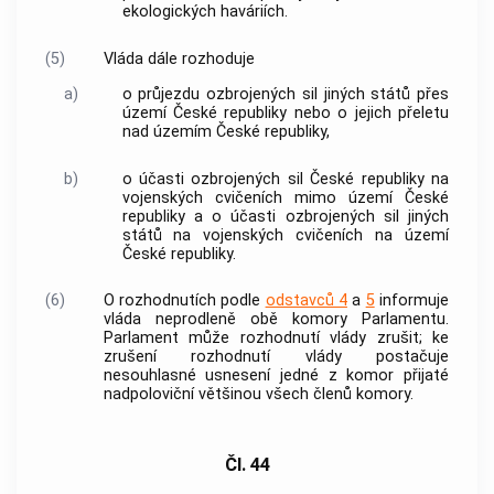
ekologických haváriích.
(5)
Vláda
dále rozhoduje
a)
o průjezdu ozbrojených sil jiných států přes
území České republiky nebo o jejich přeletu
nad územím České republiky,
b)
o účasti ozbrojených sil České republiky na
vojenských cvičeních mimo území České
republiky a o účasti ozbrojených sil jiných
států na vojenských cvičeních na území
České republiky.
(6)
O rozhodnutích podle
odstavců 4
a
5
informuje
vláda
neprodleně obě komory Parlamentu.
Parlament může rozhodnutí
vlády
zrušit; ke
zrušení rozhodnutí
vlády
postačuje
nesouhlasné usnesení jedné z komor přijaté
nadpoloviční většinou všech členů komory.
Čl. 44