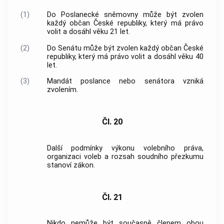
(1)
Do Poslanecké sněmovny může být zvolen
každý občan České republiky, který má právo
volit a dosáhl věku 21 let.
(2)
Do Senátu může být zvolen každý občan České
republiky, který má právo volit a dosáhl věku 40
let.
(3)
Mandát poslance nebo senátora vzniká
zvolením.
Čl. 20
Další podmínky výkonu volebního práva,
organizaci voleb a rozsah soudního přezkumu
stanoví zákon.
Čl. 21
Nikdo nemůže být současně členem obou