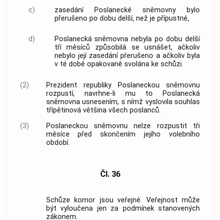
c)
zasedání Poslanecké sněmovny bylo
přerušeno po dobu delší, než je přípustné,
d)
Poslanecká sněmovna nebyla po dobu delší
tří měsíců způsobilá se usnášet, ačkoliv
nebylo její zasedání přerušeno a ačkoliv byla
v té době opakovaně svolána ke schůzi.
(2)
Prezident republiky Poslaneckou sněmovnu
rozpustí, navrhne-li mu to Poslanecká
sněmovna usnesením, s nímž vyslovila souhlas
třípětinová většina všech poslanců.
(3)
Poslaneckou sněmovnu nelze rozpustit tři
měsíce před skončením jejího volebního
období.
Čl. 36
Schůze komor jsou veřejné. Veřejnost může
být vyloučena jen za podmínek stanovených
zákonem.