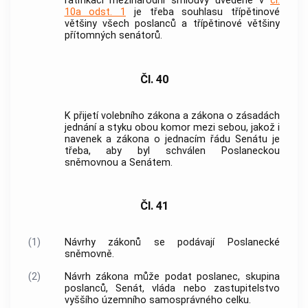
ratifikaci mezinárodní smlouvy uvedené v
čl.
10a odst. 1
je třeba souhlasu třípětinové
většiny všech poslanců a třípětinové většiny
přítomných senátorů.
Čl. 40
K přijetí volebního zákona a zákona o zásadách
jednání a styku obou komor mezi sebou, jakož i
navenek a zákona o jednacím řádu Senátu je
třeba, aby byl schválen Poslaneckou
sněmovnou a Senátem.
Čl. 41
(1)
Návrhy zákonů se podávají Poslanecké
sněmovně.
(2)
Návrh zákona může podat poslanec, skupina
poslanců, Senát,
vláda
nebo zastupitelstvo
vyššího
územního samosprávného celku
.