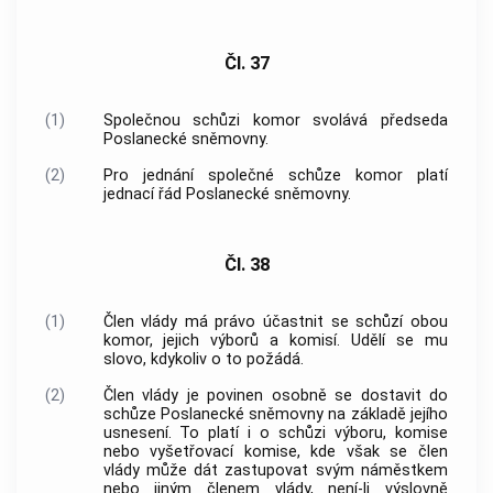
Čl. 37
(1)
Společnou schůzi komor svolává předseda
Poslanecké sněmovny.
(2)
Pro jednání společné schůze komor platí
jednací řád Poslanecké sněmovny.
Čl. 38
(1)
Člen
vlády
má právo účastnit se schůzí obou
komor, jejich výborů a komisí. Udělí se mu
slovo, kdykoliv o to požádá.
(2)
Člen
vlády
je povinen osobně se dostavit do
schůze Poslanecké sněmovny na základě jejího
usnesení. To platí i o schůzi výboru, komise
nebo vyšetřovací komise, kde však se člen
vlády
může dát zastupovat svým náměstkem
nebo jiným členem
vlády
, není-li výslovně