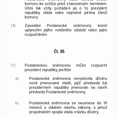
komoru ke schůzi před stanoveným termínem.
Učiní tak vždy, požádá-li jej o to prezident
republiky,
vláda
nebo nejméně pětina členů
komory.
(4)
Zasedání Poslanecké sněmovny končí
uplynutím jejího volebního období nebo jejím
rozpuštěním.
Čl. 35
(1)
Poslaneckou sněmovnu může rozpustit
prezident republiky, jestliže
a)
Poslanecká sněmovna nevyslovila důvěru
nově jmenované
vládě
, jejíž předseda byl
prezidentem republiky jmenován na návrh
předsedy Poslanecké sněmovny,
b)
Poslanecká sněmovna se neusnese do tří
měsíců o vládním návrhu zákona, s jehož
projednáním spojila
vláda
otázku důvěry,