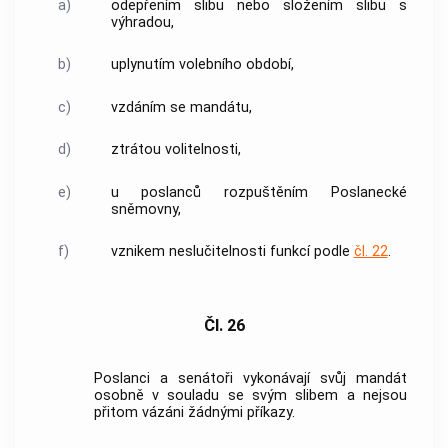
a)
odepřením slibu nebo složením slibu s
výhradou,
b)
uplynutím volebního období,
c)
vzdáním se mandátu,
d)
ztrátou volitelnosti,
e)
u poslanců rozpuštěním Poslanecké
sněmovny,
f)
vznikem neslučitelnosti funkcí podle
čl. 22
.
Čl. 26
Poslanci a senátoři vykonávají svůj mandát
osobně v souladu se svým slibem a nejsou
přitom vázáni žádnými příkazy.