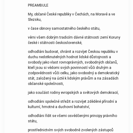
PREAMBULE
My, občané České republiky v Čechách, na Moravě a ve
Slezsku,
v čase obnovy samostatného českého státu,
věrni všem dobrým tradicím dávné státnosti zemí Koruny
české i státnosti československé,
odhodláni budovat, chránit a rozvíjet Českou republiku v
duchu nedotknutelných hodnot lidské důstojnosti a
svobody jako vlast rovnoprávných, svobodných občanů,
kteří jsou si vědomi svých povinností vůči druhým a
zodpovědnosti vůči celku, jako svobodný a demokratický
stát, založený na úctě k lidským právům a na zásadách
občanské společnosti,
jako součást rodiny evropských a světových demokracií,
odhodláni společně střežit a rozvíjet zděděné přírodní a
kulturní, hmotné a duchovní bohatství,
odhodláni řídit se všemi osvědčenými principy právního
státu,
prostřednictvím svých svobodně zvolených zástupců