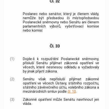
Čl. 32
Poslanec nebo senátor, který je členem
vlády
,
nemůže být předsedou či místopředsedou
Poslanecké sněmovny nebo Senátu ani členem
parlamentních výborů, vyšetřovací komise
nebo komisí.
Čl. 33
(1)
Dojde-li k rozpuštění Poslanecké sněmovny,
přísluší Senátu přijímat zákonná opatření ve
věcech, které nesnesou odkladu a vyžadovaly
by jinak přijetí zákona.
(2)
Senátu však nepřísluší přijímat zákonné
opatření ve věcech Ústavy, státního rozpočtu,
státního závěrečného účtu, volebního zákona a
mezinárodních smluv podle
čl. 10
.
(3)
Zákonné opatření může Senátu navrhnout jen
vláda
.