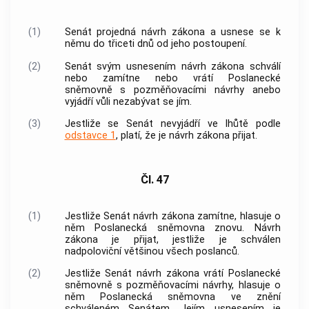
(1)
Senát projedná návrh zákona a usnese se k
němu do třiceti dnů od jeho postoupení.
(2)
Senát svým usnesením návrh zákona schválí
nebo zamítne nebo vrátí Poslanecké
sněmovně s pozměňovacími návrhy anebo
vyjádří vůli nezabývat se jím.
(3)
Jestliže se Senát nevyjádří ve lhůtě podle
odstavce 1
, platí, že je návrh zákona přijat.
Čl. 47
(1)
Jestliže Senát návrh zákona zamítne, hlasuje o
něm Poslanecká sněmovna znovu. Návrh
zákona je přijat, jestliže je schválen
nadpoloviční většinou všech poslanců.
(2)
Jestliže Senát návrh zákona vrátí Poslanecké
sněmovně s pozměňovacími návrhy, hlasuje o
něm Poslanecká sněmovna ve znění
schváleném Senátem. Jejím usnesením je