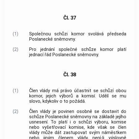
Čl. 37
(1)
Společnou schůzi komor svolává předseda
Poslanecké sněmovny.
(2)
Pro jednání společné schůze komor platí
jednací řád Poslanecké sněmovny.
Čl. 38
(1)
Člen
vlády
má právo účastnit se schůzí obou
komor, jejich výborů a komisí. Udělí se mu
slovo, kdykoliv o to požádá.
(2)
Člen
vlády
je povinen osobně se dostavit do
schůze Poslanecké sněmovny na základě jejího
usnesení. To platí i o schůzi výboru, komise
nebo vyšetřovací komise, kde však se člen
vlády
může dát zastupovat svým náměstkem
nebo jiným členem
vlády
, není-li výslovně