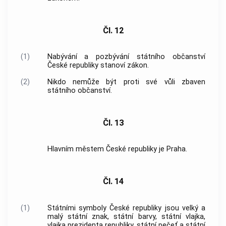
Čl. 12
(1)
Nabývání a pozbývání státního občanství
České republiky stanoví zákon.
(2)
Nikdo nemůže být proti své vůli zbaven
státního občanství.
Čl. 13
Hlavním městem České republiky je Praha.
Čl. 14
(1)
Státními symboly České republiky jsou velký a
malý státní znak, státní barvy, státní vlajka,
vlajka prezidenta republiky, státní pečeť a státní