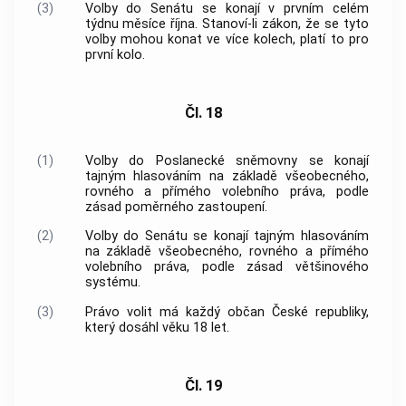
(3)
Volby do Senátu se konají v prvním celém
týdnu měsíce října. Stanoví-li zákon, že se tyto
volby mohou konat ve více kolech, platí to pro
první kolo.
Čl. 18
(1)
Volby do Poslanecké sněmovny se konají
tajným hlasováním na základě všeobecného,
rovného a přímého volebního práva, podle
zásad poměrného zastoupení.
(2)
Volby do Senátu se konají tajným hlasováním
na základě všeobecného, rovného a přímého
volebního práva, podle zásad většinového
systému.
(3)
Právo volit má každý občan České republiky,
který dosáhl věku 18 let.
Čl. 19