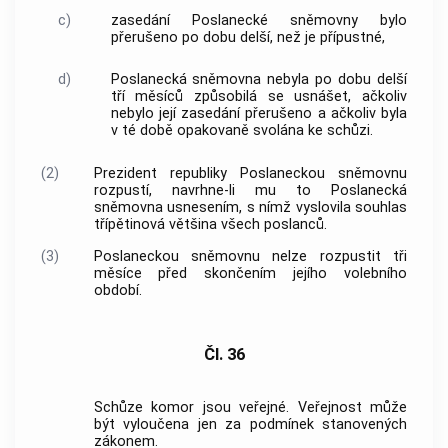
c)
zasedání Poslanecké sněmovny bylo
přerušeno po dobu delší, než je přípustné,
d)
Poslanecká sněmovna nebyla po dobu delší
tří měsíců způsobilá se usnášet, ačkoliv
nebylo její zasedání přerušeno a ačkoliv byla
v té době opakovaně svolána ke schůzi.
(2)
Prezident republiky Poslaneckou sněmovnu
rozpustí, navrhne-li mu to Poslanecká
sněmovna usnesením, s nímž vyslovila souhlas
třípětinová většina všech poslanců.
(3)
Poslaneckou sněmovnu nelze rozpustit tři
měsíce před skončením jejího volebního
období.
Čl. 36
Schůze komor jsou veřejné. Veřejnost může
být vyloučena jen za podmínek stanovených
zákonem.