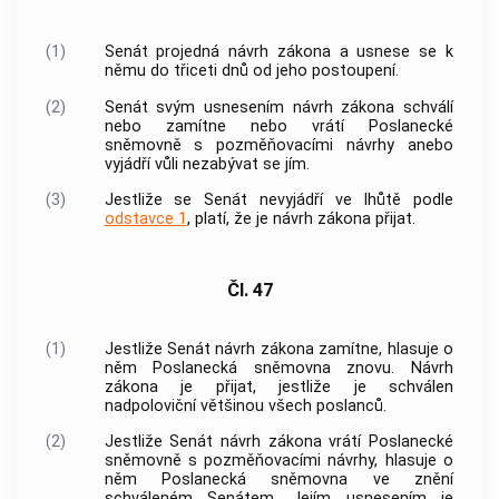
(1)
Senát projedná návrh zákona a usnese se k
němu do třiceti dnů od jeho postoupení.
(2)
Senát svým usnesením návrh zákona schválí
nebo zamítne nebo vrátí Poslanecké
sněmovně s pozměňovacími návrhy anebo
vyjádří vůli nezabývat se jím.
(3)
Jestliže se Senát nevyjádří ve lhůtě podle
odstavce 1
, platí, že je návrh zákona přijat.
Čl. 47
(1)
Jestliže Senát návrh zákona zamítne, hlasuje o
něm Poslanecká sněmovna znovu. Návrh
zákona je přijat, jestliže je schválen
nadpoloviční většinou všech poslanců.
(2)
Jestliže Senát návrh zákona vrátí Poslanecké
sněmovně s pozměňovacími návrhy, hlasuje o
něm Poslanecká sněmovna ve znění
schváleném Senátem. Jejím usnesením je