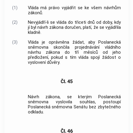
(1)
Vláda
má právo vyjádřit se ke všem návrhům
zákonů.
(2)
Nevyjádří-li se
vláda
do třiceti dnů od doby, kdy
jí byl návrh zákona doručen, platí, že se vyjádřila
kladně.
(3)
Vláda
je oprávněna žádat, aby Poslanecká
sněmovna skončila projednávání vládního
návrhu zákona do tří měsíců od jeho
předložení, pokud s tím
vláda
spojí žádost o
vyslovení důvěry.
Čl. 45
Návrh zákona, se kterým Poslanecká
sněmovna vyslovila souhlas, postoupí
Poslanecká sněmovna Senátu bez zbytečného
odkladu.
Čl. 46