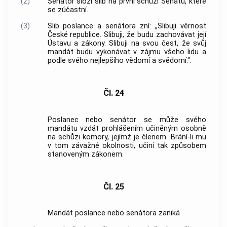
(2)
Senátor složí slib na první schůzi Senátu, které
se zúčastní.
(3)
Slib poslance a senátora zní: „Slibuji věrnost
České republice. Slibuji, že budu zachovávat její
Ústavu a zákony. Slibuji na svou čest, že svůj
mandát budu vykonávat v zájmu všeho lidu a
podle svého nejlepšího vědomí a svědomí.“.
Čl. 24
Poslanec nebo senátor se může svého
mandátu vzdát prohlášením učiněným osobně
na schůzi komory, jejímž je členem. Brání-li mu
v tom závažné okolnosti, učiní tak způsobem
stanoveným zákonem.
Čl. 25
Mandát poslance nebo senátora zaniká