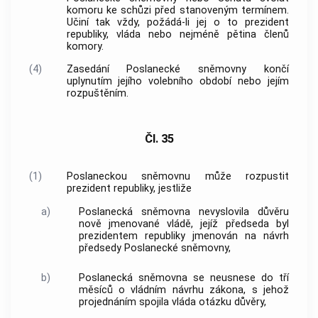
komoru ke schůzi před stanoveným termínem.
Učiní tak vždy, požádá-li jej o to prezident
republiky,
vláda
nebo nejméně pětina členů
komory.
(4)
Zasedání Poslanecké sněmovny končí
uplynutím jejího volebního období nebo jejím
rozpuštěním.
Čl. 35
(1)
Poslaneckou sněmovnu může rozpustit
prezident republiky, jestliže
a)
Poslanecká sněmovna nevyslovila důvěru
nově jmenované
vládě
, jejíž předseda byl
prezidentem republiky jmenován na návrh
předsedy Poslanecké sněmovny,
b)
Poslanecká sněmovna se neusnese do tří
měsíců o vládním návrhu zákona, s jehož
projednáním spojila
vláda
otázku důvěry,