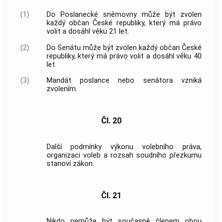
(1)
Do Poslanecké sněmovny může být zvolen
každý občan České republiky, který má právo
volit a dosáhl věku 21 let.
(2)
Do Senátu může být zvolen každý občan České
republiky, který má právo volit a dosáhl věku 40
let.
(3)
Mandát poslance nebo senátora vzniká
zvolením.
Čl. 20
Další podmínky výkonu volebního práva,
organizaci voleb a rozsah soudního přezkumu
stanoví zákon.
Čl. 21
Nikdo nemůže být současně členem obou