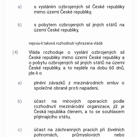
a)
s vysláním ozbrojených sil České republiky
mimo území České republiky,
b)
s pobytem ozbrojených sil jiných států na
území České republiky,
nejsou-li taková rozhodnutí vyhrazena
vládě
.
(4)
Vláda
rozhoduje o vyslání ozbrojených sil
České republiky mimo území České republiky a
o pobytu ozbrojených sil jiných států na území
České republiky, a to nejdéle na dobu 60 dnů,
jde-li o
a)
plnění závazků z mezinárodních smluv o
společné obraně proti napadení,
b)
účast na mírových operacích podle
rozhodnutí mezinárodní organizace, jíž je
Česká republika členem, a to se souhlasem
přijímajícího státu,
c)
účast na záchranných pracích při živelních
pohromách, průmyslových nebo