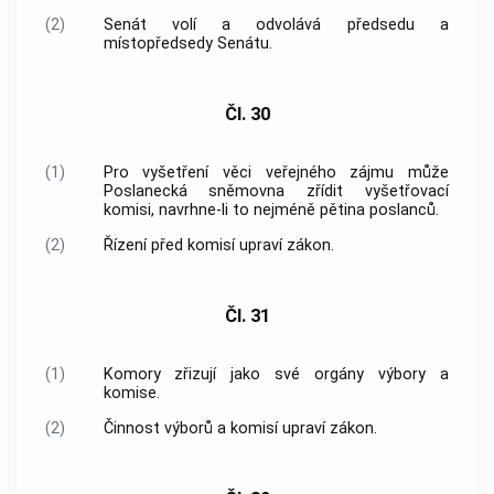
(2)
Senát volí a odvolává předsedu a
místopředsedy Senátu.
Čl. 30
(1)
Pro vyšetření věci veřejného zájmu může
Poslanecká sněmovna zřídit vyšetřovací
komisi, navrhne-li to nejméně pětina poslanců.
(2)
Řízení před komisí upraví zákon.
Čl. 31
(1)
Komory zřizují jako své orgány výbory a
komise.
(2)
Činnost výborů a komisí upraví zákon.