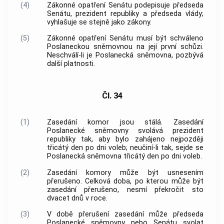
(4)
Zákonné opatření Senátu podepisuje předseda
Senátu, prezident republiky a předseda
vlády
;
vyhlašuje se stejně jako zákony.
(5)
Zákonné opatření Senátu musí být schváleno
Poslaneckou sněmovnou na její první schůzi.
Neschválí-li je Poslanecká sněmovna, pozbývá
další platnosti.
Čl. 34
(1)
Zasedání komor jsou stálá. Zasedání
Poslanecké sněmovny svolává prezident
republiky tak, aby bylo zahájeno nejpozději
třicátý den po dni voleb; neučiní-li tak, sejde se
Poslanecká sněmovna třicátý den po dni voleb.
(2)
Zasedání komory může být usnesením
přerušeno. Celková doba, po kterou může být
zasedání přerušeno, nesmí překročit sto
dvacet dnů v roce.
(3)
V době přerušení zasedání může předseda
Poslanecké sněmovny nebo Senátu svolat