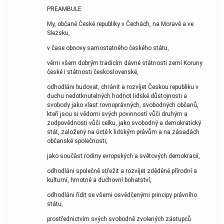
PREAMBULE
My, občané České republiky v Čechách, na Moravě a ve
Slezsku,
v čase obnovy samostatného českého státu,
věrni všem dobrým tradicím dávné státnosti zemí Koruny
české i státnosti československé,
odhodláni budovat, chránit a rozvíjet Českou republiku v
duchu nedotknutelných hodnot lidské důstojnosti a
svobody jako vlast rovnoprávných, svobodných občanů,
kteří jsou si vědomi svých povinností vůči druhým a
zodpovědnosti vůči celku, jako svobodný a demokratický
stát, založený na úctě k lidským právům a na zásadách
občanské společnosti,
jako součást rodiny evropských a světových demokracií,
odhodláni společně střežit a rozvíjet zděděné přírodní a
kulturní, hmotné a duchovní bohatství,
odhodláni řídit se všemi osvědčenými principy právního
státu,
prostřednictvím svých svobodně zvolených zástupců