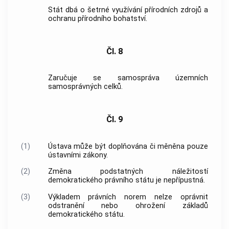
Stát dbá o šetrné využívání přírodních zdrojů a
ochranu přírodního bohatství.
Čl. 8
Zaručuje se samospráva
územních
samosprávných celků
.
Čl. 9
(1)
Ústava může být doplňována či měněna pouze
ústavními zákony.
(2)
Změna podstatných náležitostí
demokratického právního státu je nepřípustná.
(3)
Výkladem právních norem nelze oprávnit
odstranění nebo ohrožení základů
demokratického státu.