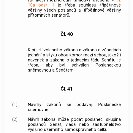
ratifikaci mezinárodní smlouvy uvedené v
čl.
10a odst. 1
je třeba souhlasu třípětinové
většiny všech poslanců a třípětinové většiny
přítomných senátorů.
Čl. 40
K přijetí volebního zákona a zákona o zásadách
jednání a styku obou komor mezi sebou, jakož i
navenek a zákona o jednacím řádu Senátu je
třeba, aby byl schválen Poslaneckou
sněmovnou a Senátem.
Čl. 41
(1)
Návrhy zákonů se podávají Poslanecké
sněmovně.
(2)
Návrh zákona může podat poslanec, skupina
poslanců, Senát,
vláda
nebo zastupitelstvo
vyššího
územního samosprávného celku
.