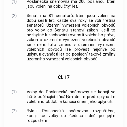
(1)
Poslanecká sněmovna má 200 poslanců, kteří
jsou voleni na dobu čtyř let.
(2)
Senát má 81 senátorů, kteří jsou voleni na
dobu šesti let. Každé dva roky se volí třetina
senátorů. Územní vymezení volebních obvodů
pro volby do Senátu stanoví zákon. Je-li to
nezbytné k zachování rovnosti volebního práva,
zákon o územním vymezení volebních obvodů
se změní; tuto změnu v územním vymezení
volebních obvodů lze provést nejdříve po
uplynutí dvanácti let od poslední takové změny
územního vymezení volebních obvodů.
Čl. 17
(1)
Volby do Poslanecké sněmovny se konají ve
lhůtě počínající třicátým dnem před uplynutím
volebního období a končící dnem jeho uplynutí.
(2)
Byla-li Poslanecká sněmovna rozpuštěna,
konají se volby do šedesáti dnů po jejím
rozpuštění.