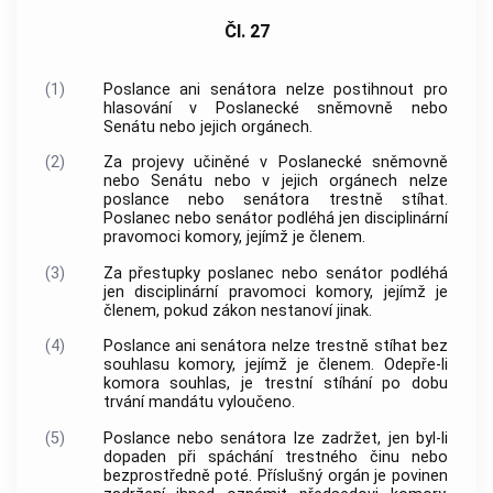
Čl. 27
(1)
Poslance ani senátora nelze postihnout pro
hlasování v Poslanecké sněmovně nebo
Senátu nebo jejich orgánech.
(2)
Za projevy učiněné v Poslanecké sněmovně
nebo Senátu nebo v jejich orgánech nelze
poslance nebo senátora trestně stíhat.
Poslanec nebo senátor podléhá jen disciplinární
pravomoci komory, jejímž je členem.
(3)
Za
přestupky
poslanec nebo senátor podléhá
jen disciplinární pravomoci komory, jejímž je
členem, pokud zákon nestanoví jinak.
(4)
Poslance ani senátora nelze trestně stíhat bez
souhlasu komory, jejímž je členem. Odepře-li
komora souhlas, je trestní stíhání po dobu
trvání mandátu vyloučeno.
(5)
Poslance nebo senátora lze zadržet, jen byl-li
dopaden při spáchání
trestného činu
nebo
bezprostředně poté. Příslušný orgán je povinen