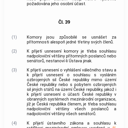
požadována jeho osobní účast.
Čl. 39
(1)
Komory jsou způsobilé se usnášet za
přítomnosti alespoň jedné třetiny svých členů.
(2)
K přijetí usnesení komory je třeba souhlasu
nadpoloviční většiny přítomných poslanců nebo
senátorů, nestanoví-li Ústava jinak.
(3)
K přijetí usnesení o vyhlášení válečného stavu a
k přijetí usnesení o souhlasu s vysláním
ozbrojených sil České republiky mimo území
České republiky nebo s pobytem ozbrojených
sil jiných států na území České republiky, jakož i
k přijetí usnesení o účasti České republiky v
obranných systémech mezinárodní organizace,
jíž je Česká republika členem, je třeba souhlasu
nadpoloviční většiny všech poslanců a
nadpoloviční většiny všech senátorů.
(4)
K přijetí ústavního zákona a souhlasu k