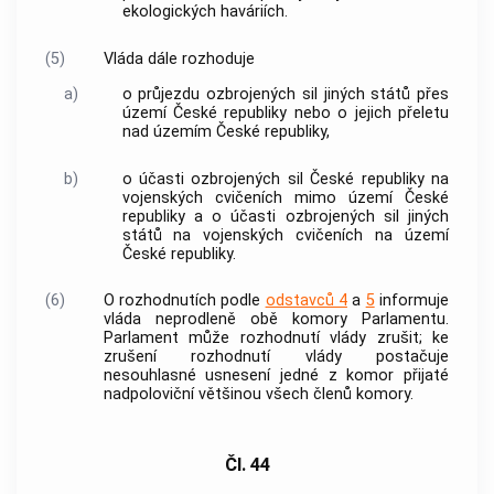
ekologických haváriích.
(5)
Vláda
dále rozhoduje
a)
o průjezdu ozbrojených sil jiných států přes
území České republiky nebo o jejich přeletu
nad územím České republiky,
b)
o účasti ozbrojených sil České republiky na
vojenských cvičeních mimo území České
republiky a o účasti ozbrojených sil jiných
států na vojenských cvičeních na území
České republiky.
(6)
O rozhodnutích podle
odstavců 4
a
5
informuje
vláda
neprodleně obě komory Parlamentu.
Parlament může rozhodnutí
vlády
zrušit; ke
zrušení rozhodnutí
vlády
postačuje
nesouhlasné usnesení jedné z komor přijaté
nadpoloviční většinou všech členů komory.
Čl. 44