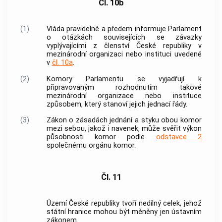
Čl. 10b
(1)
Vláda
pravidelně a předem informuje Parlament
o otázkách souvisejících se závazky
vyplývajícími z členství České republiky v
mezinárodní organizaci nebo instituci uvedené
v
čl. 10a
.
(2)
Komory Parlamentu se vyjadřují k
připravovaným rozhodnutím takové
mezinárodní organizace nebo instituce
způsobem, který stanoví jejich jednací řády.
(3)
Zákon o zásadách jednání a styku obou komor
mezi sebou, jakož i navenek, může svěřit výkon
působnosti komor podle
odstavce 2
společnému orgánu komor.
Čl. 11
Území České republiky tvoří nedílný celek, jehož
státní hranice mohou být měněny jen ústavním
zákonem.