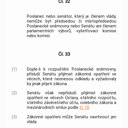
Čl. 32
Poslanec nebo senátor, který je členem
vlády
,
nemůže být předsedou či místopředsedou
Poslanecké sněmovny nebo Senátu ani členem
parlamentních výborů, vyšetřovací komise
nebo komisí.
Čl. 33
(1)
Dojde-li k rozpuštění Poslanecké sněmovny,
přísluší Senátu přijímat zákonná opatření ve
věcech, které nesnesou odkladu a vyžadovaly
by jinak přijetí zákona.
(2)
Senátu však nepřísluší přijímat zákonné
opatření ve věcech Ústavy, státního rozpočtu,
státního závěrečného účtu, volebního zákona a
mezinárodních smluv podle
čl. 10
.
(3)
Zákonné opatření může Senátu navrhnout jen
vláda
.