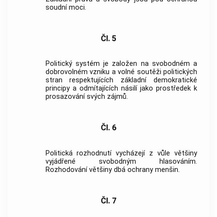
soudní moci.
Čl. 5
Politický systém je založen na svobodném a
dobrovolném vzniku a volné soutěži politických
stran respektujících základní demokratické
principy a odmítajících násilí jako prostředek k
prosazování svých zájmů.
Čl. 6
Politická rozhodnutí vycházejí z vůle většiny
vyjádřené svobodným hlasováním.
Rozhodování většiny dbá ochrany menšin.
Čl. 7