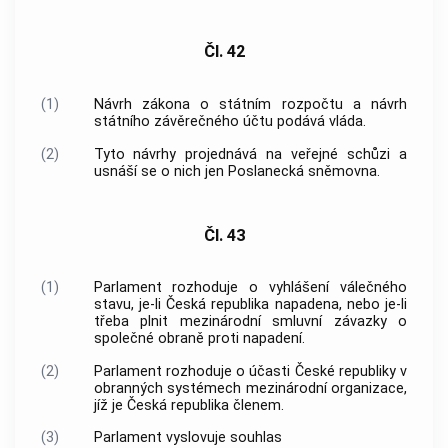
Čl. 42
(1)
Návrh zákona o státním rozpočtu a návrh
státního závěrečného účtu podává
vláda
.
(2)
Tyto návrhy projednává na veřejné schůzi a
usnáší se o nich jen Poslanecká sněmovna.
Čl. 43
(1)
Parlament rozhoduje o vyhlášení válečného
stavu, je-li Česká republika napadena, nebo je-li
třeba plnit mezinárodní smluvní závazky o
společné obraně proti napadení.
(2)
Parlament rozhoduje o účasti České republiky v
obranných systémech mezinárodní organizace,
jíž je Česká republika členem.
(3)
Parlament vyslovuje souhlas