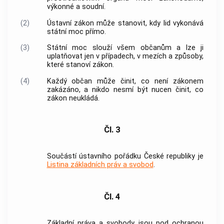
výkonné a soudní.
(2)
Ústavní zákon může stanovit, kdy lid vykonává
státní moc přímo.
(3)
Státní moc slouží všem občanům a lze ji
uplatňovat jen v případech, v mezích a způsoby,
které stanoví zákon.
(4)
Každý občan může činit, co není zákonem
zakázáno, a nikdo nesmí být nucen činit, co
zákon neukládá.
Čl. 3
Součástí ústavního pořádku České republiky je
Listina základních práv a svobod
.
Čl. 4
Základní práva a svobody jsou pod ochranou