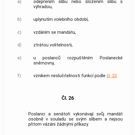
a)
odepřením slibu nebo složením slibu s
výhradou,
b)
uplynutím volebního období,
c)
vzdáním se mandátu,
d)
ztrátou volitelnosti,
e)
u poslanců rozpuštěním Poslanecké
sněmovny,
f)
vznikem neslučitelnosti funkcí podle
čl. 22
.
Čl. 26
Poslanci a senátoři vykonávají svůj mandát
osobně v souladu se svým slibem a nejsou
přitom vázáni žádnými příkazy.