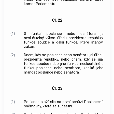
komor Parlamentu.
Čl. 22
(1)
S funkcí poslance nebo senátora je
neslučitelný výkon úřadu prezidenta republiky,
funkce soudce a další funkce, které stanoví
zákon.
(2)
Dnem, kdy se poslanec nebo senátor ujal úřadu
prezidenta republiky, nebo dnem, kdy se ujal
funkce soudce nebo jiné funkce neslučitelné s
funkcí poslance nebo senátora, zaniká jeho
mandát poslance nebo senátora.
Čl. 23
(1)
Poslanec složí slib na první schůzi Poslanecké
sněmovny, které se zúčastní.