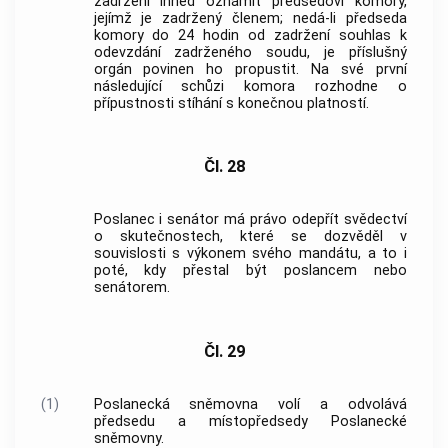
zadržení ihned oznámit předsedovi komory,
jejímž je zadržený členem; nedá-li předseda
komory do 24 hodin od zadržení souhlas k
odevzdání zadrženého soudu, je příslušný
orgán povinen ho propustit. Na své první
následující schůzi komora rozhodne o
přípustnosti stíhání s konečnou platností.
Čl. 28
Poslanec i senátor má právo odepřít svědectví
o skutečnostech, které se dozvěděl v
souvislosti s výkonem svého mandátu, a to i
poté, kdy přestal být poslancem nebo
senátorem.
Čl. 29
(1)
Poslanecká sněmovna volí a odvolává
předsedu a místopředsedy Poslanecké
sněmovny.