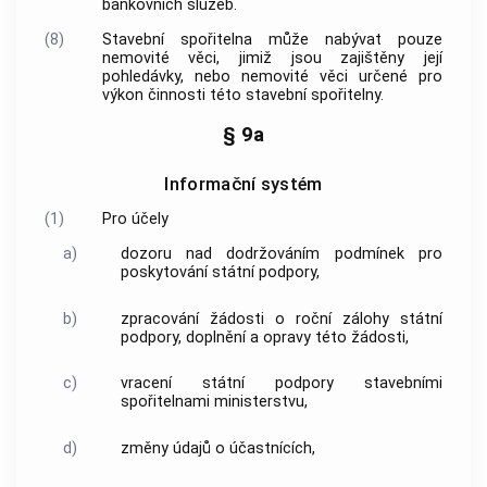
bankovních služeb.
(8)
Stavební spořitelna může nabývat pouze
nemovité věci, jimiž jsou zajištěny její
pohledávky, nebo nemovité věci určené pro
výkon činnosti této stavební spořitelny.
§ 9a
Informační systém
(1)
Pro účely
a)
dozoru nad dodržováním podmínek pro
poskytování státní podpory,
b)
zpracování žádosti o roční zálohy státní
podpory, doplnění a opravy této žádosti,
c)
vracení státní podpory stavebními
spořitelnami ministerstvu,
d)
změny údajů o účastnících,