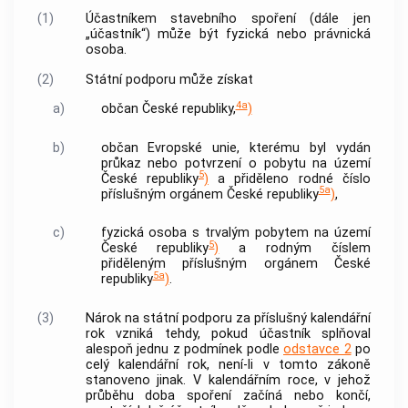
(1)
Účastníkem stavebního spoření (dále jen
„účastník“) může být fyzická nebo právnická
osoba.
(2)
Státní podporu může získat
4a
a)
občan České republiky,
)
b)
občan Evropské unie, kterému byl vydán
průkaz nebo potvrzení o pobytu na území
5
České republiky
)
a přiděleno rodné číslo
5a
příslušným orgánem České republiky
)
,
c)
fyzická osoba s trvalým pobytem na území
5
České republiky
)
a rodným číslem
přiděleným příslušným orgánem České
5a
republiky
)
.
(3)
Nárok na státní podporu za příslušný kalendářní
rok vzniká tehdy, pokud účastník splňoval
alespoň jednu z podmínek podle
odstavce 2
po
celý kalendářní rok, není-li v tomto zákoně
stanoveno jinak. V kalendářním roce, v jehož
průběhu doba spoření začíná nebo končí,