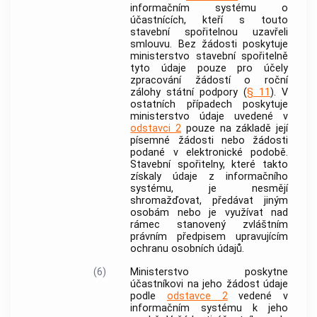
informačním systému o
účastnících, kteří s touto
stavební spořitelnou uzavřeli
smlouvu. Bez žádosti poskytuje
ministerstvo stavební spořitelně
tyto údaje pouze pro účely
zpracování žádostí o roční
zálohy státní podpory (
§ 11
). V
ostatních případech poskytuje
ministerstvo údaje uvedené v
odstavci 2
pouze na základě její
písemné žádosti nebo žádosti
podané v elektronické podobě.
Stavební spořitelny, které takto
získaly údaje z informačního
systému, je nesmějí
shromažďovat, předávat jiným
osobám nebo je využívat nad
rámec stanovený zvláštním
právním předpisem upravujícím
ochranu
osobních údajů
.
(6)
Ministerstvo poskytne
účastníkovi na jeho žádost údaje
podle
odstavce 2
vedené v
informačním systému k jeho