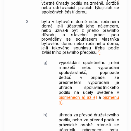
včetně úhrady podílu na změně, údržbě
nebo udržovacích pracích týkajících se
společných částí domu,
3.
bytu v bytovém domě nebo rodinném
domě, je-li účastník jeho nájemcem,
nebo užívá-li byt z jiného právního
důvodu, a stavební práce jsou
prováděny se souhlasem vlastníka
bytového domu nebo rodinného domu,
je-li takového souhlasu třeba podle
9
zvláštního právního předpisu,
)
g)
vypořádání společného jmění
manželů nebo vypořádání
spoluvlastníků, popřípadě
dědiců v případě, že
předmětem vypořádání je
úhrada spoluvlastnického
podílu na účely uvedené v
písmenech a) až e)
a
písmenu
h)
,
h)
úhrada za převod družstevního
podílu, nebo za převod podílu v
právnické osobě, stane-li se
účastník nájemcem bytu,