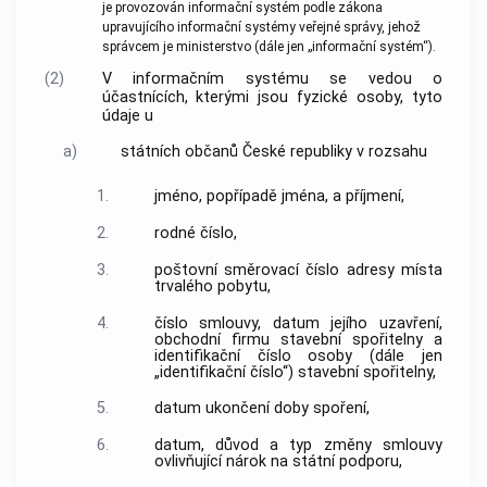
je provozován informační systém podle zákona
upravujícího informační systémy veřejné správy, jehož
správcem je ministerstvo (dále jen „informační systém“).
(2)
V informačním systému se vedou o
účastnících, kterými jsou fyzické osoby, tyto
údaje u
a)
státních občanů České republiky v rozsahu
1.
jméno, popřípadě jména, a příjmení,
2.
rodné číslo,
3.
poštovní směrovací číslo adresy místa
trvalého pobytu,
4.
číslo smlouvy, datum jejího uzavření,
obchodní firmu stavební spořitelny a
identifikační číslo osoby (dále jen
„identifikační číslo“) stavební spořitelny,
5.
datum ukončení doby spoření,
6.
datum, důvod a typ změny smlouvy
ovlivňující nárok na státní podporu,