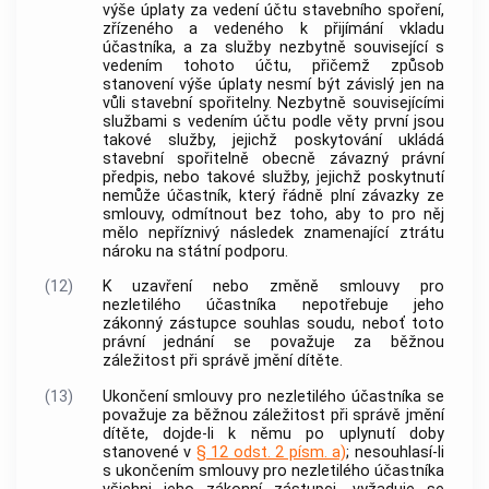
výše úplaty za vedení účtu stavebního spoření,
zřízeného a vedeného k přijímání vkladu
účastníka, a za služby nezbytně související s
vedením tohoto účtu, přičemž způsob
stanovení výše úplaty nesmí být závislý jen na
vůli stavební spořitelny. Nezbytně souvisejícími
službami s vedením účtu podle věty první jsou
takové služby, jejichž poskytování ukládá
stavební spořitelně obecně závazný právní
předpis, nebo takové služby, jejichž poskytnutí
nemůže účastník, který řádně plní závazky ze
smlouvy, odmítnout bez toho, aby to pro něj
mělo nepříznivý následek znamenající ztrátu
nároku na státní podporu.
(12)
K uzavření nebo změně smlouvy pro
nezletilého účastníka nepotřebuje jeho
zákonný zástupce souhlas soudu, neboť toto
právní jednání se považuje za běžnou
záležitost při správě jmění dítěte.
(13)
Ukončení smlouvy pro nezletilého účastníka se
považuje za běžnou záležitost při správě jmění
dítěte, dojde-li k němu po uplynutí doby
stanovené v
§ 12 odst. 2 písm. a)
; nesouhlasí-li
s ukončením smlouvy pro nezletilého účastníka