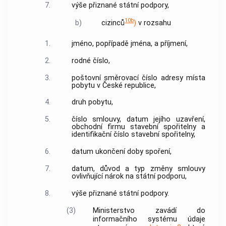
7.
výše přiznané státní podpory,
10b
b)
cizinců
)
v rozsahu
1.
jméno, popřípadě jména, a příjmení,
2.
rodné číslo,
3.
poštovní směrovací číslo adresy místa
pobytu v České republice,
4.
druh pobytu,
5.
číslo smlouvy, datum jejího uzavření,
obchodní firmu stavební spořitelny a
identifikační číslo stavební spořitelny,
6.
datum ukončení doby spoření,
7.
datum, důvod a typ změny smlouvy
ovlivňující nárok na státní podporu,
8.
výše přiznané státní podpory.
(3)
Ministerstvo zavádí do
informačního systému údaje