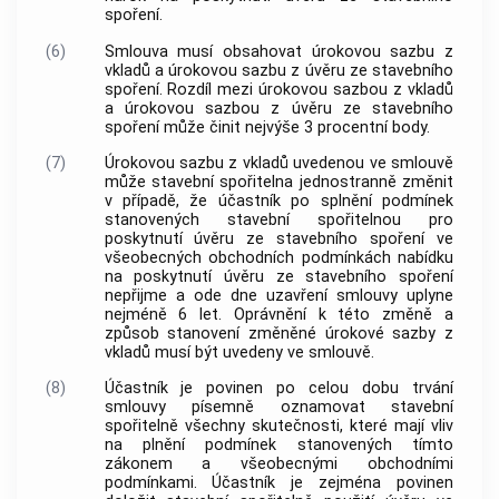
spoření.
(6)
Smlouva musí obsahovat úrokovou sazbu z
vkladů a úrokovou sazbu z úvěru ze stavebního
spoření. Rozdíl mezi úrokovou sazbou z vkladů
a úrokovou sazbou z úvěru ze stavebního
spoření může činit nejvýše 3 procentní body.
(7)
Úrokovou sazbu z vkladů uvedenou ve smlouvě
může stavební spořitelna jednostranně změnit
v případě, že účastník po splnění podmínek
stanovených stavební spořitelnou pro
poskytnutí úvěru ze stavebního spoření ve
všeobecných obchodních podmínkách nabídku
na poskytnutí úvěru ze stavebního spoření
nepřijme a ode dne uzavření smlouvy uplyne
nejméně 6 let. Oprávnění k této změně a
způsob stanovení změněné úrokové sazby z
vkladů musí být uvedeny ve smlouvě.
(8)
Účastník je povinen po celou dobu trvání
smlouvy písemně oznamovat stavební
spořitelně všechny skutečnosti, které mají vliv
na plnění podmínek stanovených tímto
zákonem a všeobecnými obchodními
podmínkami. Účastník je zejména povinen