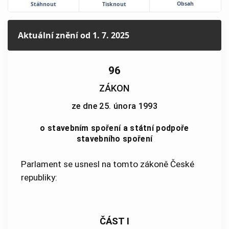
Obsah
Stáhnout
Tisknout
Aktuální znění
od 1. 7. 2025
96
ZÁKON
ze dne 25. února 1993
o stavebním spoření a státní podpoře
stavebního spoření
Parlament se usnesl na tomto zákoně České
republiky:
ČÁST I