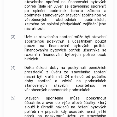
stavebního spoření na financování bytových
potřeb (dále jen „úvěr ze stavebního spoření“)
po splnění podmínek tohoto zákona a
podmínek stanovených stavební spořitelnou ve
všeobecných obchodních podmínkách,
zejména po splnění předpokladů zajištění jeho
návratnosti.
(3)
Úvěr ze stavebního spoření může být stavební
spořitelnou poskytnut a účastníkem použit
pouze na financování bytových potřeb.
Financováním bytových potřeb účastníka se
rozumí i financování bytových potřeb osob
blízkých.
(4)
Délka čekací doby na poskytnutí peněžních
prostředků z úvěru ze stavebního spoření
nesmí být kratší než 24 měsíců od počátku
doby spoření a závisí na podmínkách
stanovených stavební spořitelnou ve
všeobecných obchodních podmínkách.
(5)
Stavební spořitelna může poskytnout
účastníkovi úvěr do výše cílové částky, který
slouží k úhradě nákladů na řešení bytových
potřeb i v případě, kdy účastník nemá ještě
nárok na poskytnutí úvěru ze stavebního