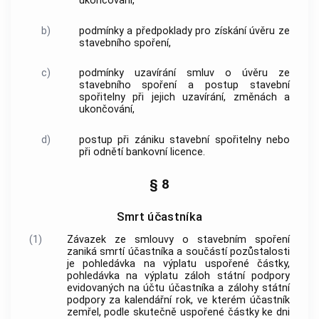
ukončování,
b)
podmínky a předpoklady pro získání úvěru ze
stavebního spoření,
c)
podmínky uzavírání smluv o úvěru ze
stavebního spoření a postup stavební
spořitelny při jejich uzavírání, změnách a
ukončování,
d)
postup při zániku stavební spořitelny nebo
při odnětí bankovní licence.
§ 8
Smrt účastníka
(1)
Závazek ze smlouvy o stavebním spoření
zaniká smrtí účastníka a součástí pozůstalosti
je pohledávka na výplatu uspořené částky,
pohledávka na výplatu záloh státní podpory
evidovaných na účtu účastníka a zálohy státní
podpory za kalendářní rok, ve kterém účastník
zemřel, podle skutečně uspořené částky ke dni