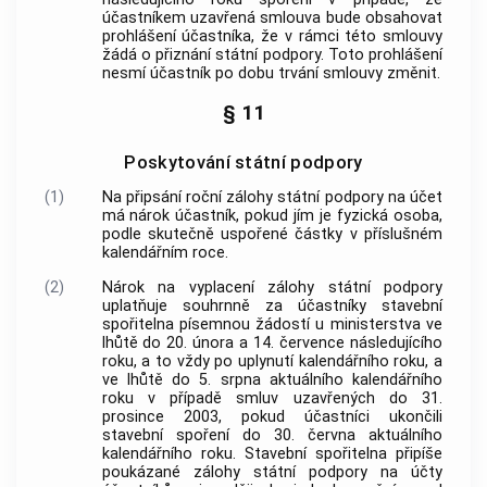
účastníkem uzavřená smlouva bude obsahovat
prohlášení účastníka, že v rámci této smlouvy
žádá o přiznání státní podpory. Toto prohlášení
nesmí účastník po dobu trvání smlouvy změnit.
§ 11
Poskytování státní podpory
(1)
Na připsání roční zálohy státní podpory na účet
má nárok účastník, pokud jím je fyzická osoba,
podle skutečně uspořené částky v příslušném
kalendářním roce.
(2)
Nárok na vyplacení zálohy státní podpory
uplatňuje souhrnně za účastníky stavební
spořitelna písemnou žádostí u ministerstva ve
lhůtě do 20. února a 14. července následujícího
roku, a to vždy po uplynutí kalendářního roku, a
ve lhůtě do 5. srpna aktuálního kalendářního
roku v případě smluv uzavřených do 31.
prosince 2003, pokud účastníci ukončili
stavební spoření do 30. června aktuálního
kalendářního roku. Stavební spořitelna připíše
poukázané zálohy státní podpory na účty