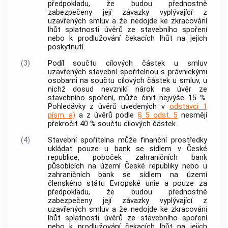
předpokladu, že budou přednostně
zabezpečeny její závazky vyplývající z
uzavřených smluv a že nedojde ke zkracování
lhůt splatnosti úvěrů ze stavebního spoření
nebo k prodlužování čekacích lhůt na jejich
poskytnutí.
(3)
Podíl součtu cílových částek u smluv
uzavřených stavební spořitelnou s právnickými
osobami na součtu cílových částek u smluv, u
nichž dosud nevznikl nárok na úvěr ze
stavebního spoření, může činit nejvýše 15 %.
Pohledávky z úvěrů uvedených v
odstavci 1
písm. a)
a z úvěrů podle
§ 5 odst. 5
nesmějí
překročit 40 % součtu cílových částek.
(4)
Stavební spořitelna může finanční prostředky
ukládat pouze u
bank
se sídlem v České
republice, poboček zahraničních
bank
působících na území České republiky nebo u
zahraničních
bank
se sídlem na území
členského státu Evropské unie a pouze za
předpokladu, že budou přednostně
zabezpečeny její závazky vyplývající z
uzavřených smluv a že nedojde ke zkracování
lhůt splatnosti úvěrů ze stavebního spoření
nebo k prodlužování čekacích lhůt na jejich