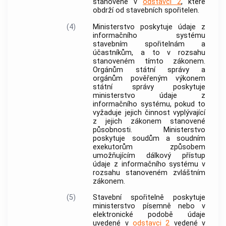
stanovené v
odstavci 2
, které
obdrží od stavebních spořitelen.
(4)
Ministerstvo poskytuje údaje z
informačního systému
stavebním spořitelnám a
účastníkům, a to v rozsahu
stanoveném tímto zákonem.
Orgánům státní správy a
orgánům pověřeným výkonem
státní správy poskytuje
ministerstvo údaje z
informačního systému, pokud to
vyžaduje jejich činnost vyplývající
z jejich zákonem stanovené
působnosti. Ministerstvo
poskytuje soudům a soudním
exekutorům způsobem
umožňujícím dálkový přístup
údaje z informačního systému v
rozsahu stanoveném zvláštním
zákonem.
(5)
Stavební spořitelně poskytuje
ministerstvo písemně nebo v
elektronické podobě údaje
uvedené v
odstavci 2
vedené v