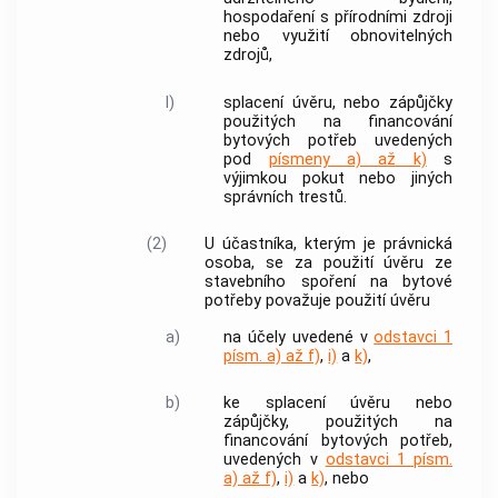
hospodaření s přírodními zdroji
nebo využití obnovitelných
zdrojů,
l)
splacení úvěru, nebo zápůjčky
použitých na financování
bytových potřeb uvedených
pod
písmeny a) až k)
s
výjimkou pokut nebo jiných
správních trestů.
(2)
U účastníka, kterým je právnická
osoba, se za použití úvěru ze
stavebního spoření na bytové
potřeby považuje použití úvěru
a)
na účely uvedené v
odstavci 1
písm. a) až f)
,
i)
a
k)
,
b)
ke splacení úvěru nebo
zápůjčky, použitých na
financování bytových potřeb,
uvedených v
odstavci 1 písm.
a) až f)
,
i)
a
k)
, nebo