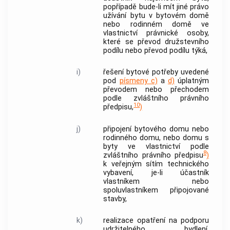
popřípadě bude-li mít jiné právo
užívání bytu v bytovém domě
nebo rodinném domě ve
vlastnictví právnické osoby,
které se převod družstevního
podílu nebo převod podílu týká,
i)
řešení bytové potřeby uvedené
pod
písmeny c)
a
d)
úplatným
převodem nebo přechodem
podle zvláštního právního
10
předpisu,
)
j)
připojení bytového domu nebo
rodinného domu, nebo domu s
byty ve vlastnictví podle
8
zvláštního právního předpisu
)
k veřejným sítím technického
vybavení, je-li účastník
vlastníkem nebo
spoluvlastníkem připojované
stavby,
k)
realizace opatření na podporu
udržitelného bydlení,