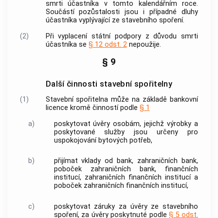
smrti účastníka v tomto kalendářním roce.
Součástí pozůstalosti jsou i případné dluhy
účastníka vyplývající ze stavebního spoření.
(2)
Při vyplacení státní podpory z důvodu smrti
účastníka se
§ 12 odst. 2
nepoužije.
§ 9
Další činnosti stavební spořitelny
(1)
Stavební spořitelna může na základě bankovní
licence kromě činností podle
§ 1
a)
poskytovat úvěry osobám, jejichž výrobky a
poskytované služby jsou určeny pro
uspokojování bytových potřeb,
b)
přijímat vklady od
bank
, zahraničních
bank
,
poboček zahraničních
bank
, finančních
institucí, zahraničních finančních institucí a
poboček zahraničních finančních institucí,
c)
poskytovat záruky za úvěry ze stavebního
spoření, za úvěry poskytnuté podle
§ 5 odst.