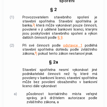
spoření
§ 2
(1)
Provozovatelem stavebního spoření je
stavební spořitelna. Stavební spořitelna je
3
banka
,
)
která může vykonávat pouze činnosti,
povolené v jí udělené bankovní licenci, kterými
jsou poskytování stavebního spoření a výkon
dalších činností podle
§ 9
.
(2)
Při své činnosti podle
odstavce 1
podléhá
stavební spořitelna dohledu podle zvláštního
4
zákona,
)
pokud tento zákon nestanoví jinak.
§ 2a
Stavební spořitelna nesmí vykonávat jiné
podnikatelské činnosti než ty, které má
povoleny v bankovní licenci; stavební spořitelna
může bez povolení obsaženého v bankovní
licenci dále vykonávat
a)
působnost kontaktního místa veřejné
správy, je-li držitelem autorizace podle
zvláštního zákona, a