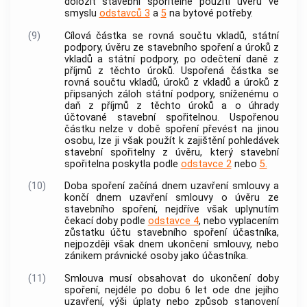
doložit stavební spořitelně použití úvěru ve
smyslu
odstavců 3
a
5
na bytové potřeby.
(9)
Cílová částka se rovná součtu vkladů, státní
podpory, úvěru ze stavebního spoření a úroků z
vkladů a státní podpory, po odečtení daně z
příjmů z těchto úroků. Uspořená částka se
rovná součtu vkladů, úroků z vkladů a úroků z
připsaných záloh státní podpory, sníženému o
daň z příjmů z těchto úroků a o úhrady
účtované stavební spořitelnou. Uspořenou
částku nelze v době spoření převést na jinou
osobu, lze ji však použít k zajištění pohledávek
stavební spořitelny z úvěru, který stavební
spořitelna poskytla podle
odstavce 2
nebo
5.
(10)
Doba spoření začíná dnem uzavření smlouvy a
končí dnem uzavření smlouvy o úvěru ze
stavebního spoření, nejdříve však uplynutím
čekací doby podle
odstavce 4
, nebo vyplacením
zůstatku účtu stavebního spoření účastníka,
nejpozději však dnem ukončení smlouvy, nebo
zánikem právnické osoby jako účastníka.
(11)
Smlouva musí obsahovat do ukončení doby
spoření, nejdéle po dobu 6 let ode dne jejího
uzavření, výši úplaty nebo způsob stanovení