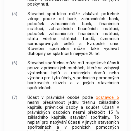
poskytnutí.
(5)
Stavební spořitelna může získávat potřebné
zdroje pouze od
bank
, zahraničních
bank
,
poboček zahraničních
bank
, finančních
institucí, zahraničních finančních institucí,
poboček zahraničních finančních institucí,
státu včetně státních fondů, územních
samosprávných celků a Evropské unie.
Stavební spořitelna může také vydávat
dluhopisy se splatností nejvýše 20 let.
(6)
Stavební spořitelna může mít majetkové účasti
pouze v právnických osobách, které se zabývají
výstavbou bytů a rodinných domů nebo
výrobou pro tyto účely, v podnicích pomocných
bankovních služeb a v jiných stavebních
spořitelnách.
(7)
Účast v právnické osobě podle
odstavce 6
nesmí přesáhnout jednu třetinu základního
kapitálu právnické osoby a součet účastí v
právnických osobách nesmí překročit 15 %
základního kapitálu stavební spořitelny. To
neplatí pro nabývání účastí v jiných stavebních
spořitelnách a v podnicích pomocných