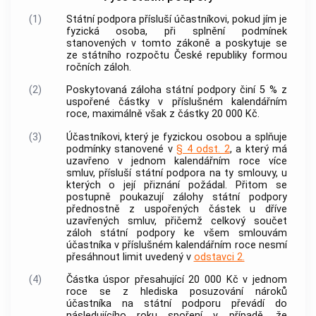
(1)
Státní podpora přísluší účastníkovi, pokud jím je
fyzická osoba, při splnění podmínek
stanovených v tomto zákoně a poskytuje se
ze státního rozpočtu České republiky formou
ročních záloh.
(2)
Poskytovaná záloha státní podpory činí 5 % z
uspořené částky v příslušném kalendářním
roce, maximálně však z částky 20 000 Kč.
(3)
Účastníkovi, který je fyzickou osobou a splňuje
podmínky stanovené v
§ 4 odst. 2
, a který má
uzavřeno v jednom kalendářním roce více
smluv, přísluší státní podpora na ty smlouvy, u
kterých o její přiznání požádal. Přitom se
postupně poukazují zálohy státní podpory
přednostně z uspořených částek u dříve
uzavřených smluv, přičemž celkový součet
záloh státní podpory ke všem smlouvám
účastníka v příslušném kalendářním roce nesmí
přesáhnout limit uvedený v
odstavci 2.
(4)
Částka úspor přesahující 20 000 Kč v jednom
roce se z hlediska posuzování nároků
účastníka na státní podporu převádí do
následujícího roku spoření v případě, že