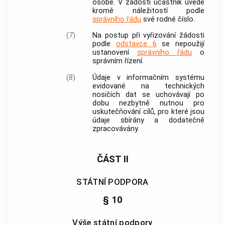
osobě. V žádosti účastník uvede
kromě náležitostí podle
správního řádu
své rodné číslo.
(7)
Na postup při vyřizování žádosti
podle
odstavce 6
se nepoužijí
ustanovení
správního řádu
o
správním řízení.
(8)
Údaje v informačním systému
evidované na technických
nosičích dat se uchovávají po
dobu nezbytně nutnou pro
uskutečňování cílů, pro které jsou
údaje sbírány a dodatečně
zpracovávány.
ČÁST II
STÁTNÍ PODPORA
§ 10
Výše státní podpory