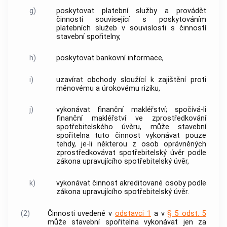
g)
poskytovat platební služby a provádět
činnosti související s poskytováním
platebních služeb v souvislosti s činností
stavební spořitelny,
h)
poskytovat bankovní informace,
i)
uzavírat obchody sloužící k zajištění proti
měnovému a úrokovému riziku,
j)
vykonávat finanční makléřství; spočívá-li
finanční makléřství ve zprostředkování
spotřebitelského úvěru
, může stavební
spořitelna tuto činnost vykonávat pouze
tehdy, je-li některou z osob oprávněných
zprostředkovávat
spotřebitelský úvěr
podle
zákona upravujícího
spotřebitelský úvěr
,
k)
vykonávat činnost akreditované osoby podle
zákona upravujícího
spotřebitelský úvěr
.
(2)
Činnosti uvedené v
odstavci 1
a v
§ 5 odst. 5
může stavební spořitelna vykonávat jen za