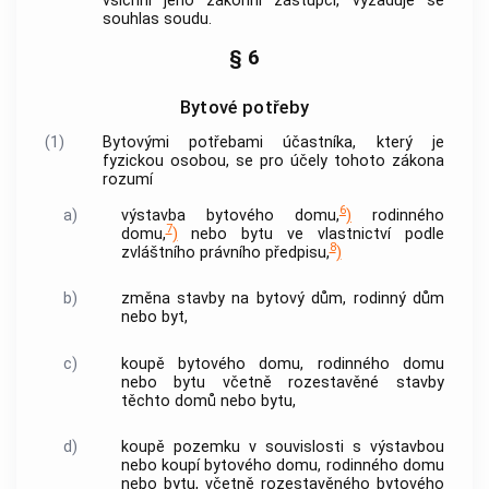
všichni jeho zákonní zástupci, vyžaduje se
souhlas soudu.
§ 6
Bytové potřeby
(1)
Bytovými potřebami účastníka, který je
fyzickou osobou, se pro účely tohoto zákona
rozumí
6
a)
výstavba bytového domu,
)
rodinného
7
domu,
)
nebo bytu ve vlastnictví podle
8
zvláštního právního předpisu,
)
b)
změna stavby na bytový dům, rodinný dům
nebo byt,
c)
koupě bytového domu, rodinného domu
nebo bytu včetně rozestavěné stavby
těchto domů nebo bytu,
d)
koupě pozemku v souvislosti s výstavbou
nebo koupí bytového domu, rodinného domu
nebo bytu, včetně rozestavěného bytového