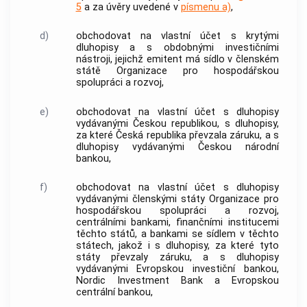
5
a za úvěry uvedené v
písmenu a)
,
d)
obchodovat na vlastní účet s krytými
dluhopisy a s obdobnými investičními
nástroji, jejichž emitent má sídlo v členském
státě Organizace pro hospodářskou
spolupráci a rozvoj,
e)
obchodovat na vlastní účet s dluhopisy
vydávanými Českou republikou, s dluhopisy,
za které Česká republika převzala záruku, a s
dluhopisy vydávanými Českou národní
bankou
,
f)
obchodovat na vlastní účet s dluhopisy
vydávanými členskými státy Organizace pro
hospodářskou spolupráci a rozvoj,
centrálními
bankami
, finančními institucemi
těchto států, a
bankami
se sídlem v těchto
státech, jakož i s dluhopisy, za které tyto
státy převzaly záruku, a s dluhopisy
vydávanými Evropskou investiční
bankou
,
Nordic Investment Bank a Evropskou
centrální
bankou
,