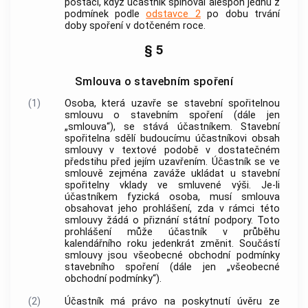
postačí, když účastník splňoval alespoň jednu z
podmínek podle
odstavce 2
po dobu trvání
doby spoření v dotčeném roce.
§ 5
Smlouva o stavebním spoření
(1)
Osoba, která uzavře se stavební spořitelnou
smlouvu o stavebním spoření (dále jen
„smlouva“), se stává účastníkem. Stavební
spořitelna sdělí budoucímu účastníkovi obsah
smlouvy v textové podobě v dostatečném
předstihu před jejím uzavřením. Účastník se ve
smlouvě zejména zaváže ukládat u stavební
spořitelny vklady ve smluvené výši. Je-li
účastníkem fyzická osoba, musí smlouva
obsahovat jeho prohlášení, zda v rámci této
smlouvy žádá o přiznání státní podpory. Toto
prohlášení může účastník v průběhu
kalendářního roku jedenkrát změnit. Součástí
smlouvy jsou všeobecné obchodní podmínky
stavebního spoření (dále jen „všeobecné
obchodní podmínky“).
(2)
Účastník má právo na poskytnutí úvěru ze