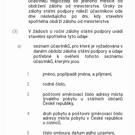
účastníků nejpozději do jednoho měsíce od
obdržení zálohy od ministerstva. Úroky ze
zálohy státní podpory náleží účastníkovi ode
dne následujícího po dni, kdy stavební
spořitelna obdrží zálohu od ministerstva.
(3)
V žádosti o roční zálohy státní podpory uvádí
stavební spořitelna tyto údaje:
a)
seznam účastníků, pro které je vyžadována v
daném období záloha státní podpory a údaje
potřebné k ověření tohoto seznamu
účastníků, kterými jsou
1.
jméno, popřípadě jména, a příjmení,
2.
rodné číslo,
3.
poštovní směrovací číslo adresy místa
trvalého pobytu u státních občanů
České republiky,
4.
druh pobytu a poštovní směrovací číslo
adresy místa pobytu v České republice
u cizinců,
5.
číslo smlouvy, datum jejího uzavření,