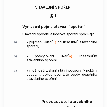
STAVEBNÍ SPOŘENÍ
§ 1
Vymezení pojmu stavební spoření
Stavební spoření je účelové spoření spočívající
1
a)
v přijímání vkladů
)
od účastníků stavebního
spoření,
1
b)
v poskytování úvěrů
)
účastníkům
stavebního spoření,
c)
v možnosti získání státní podpory fyzickými
osobami, pokud jsou tyto osoby účastníky
stavebního spoření.
Provozovatel stavebního