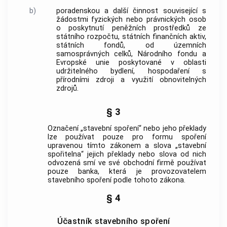
b)
poradenskou a další činnost související s
žádostmi fyzických nebo právnických osob
o poskytnutí peněžních prostředků ze
státního rozpočtu, státních finančních aktiv,
státních fondů, od územních
samosprávných celků, Národního fondu a
Evropské unie poskytované v oblasti
udržitelného bydlení, hospodaření s
přírodními zdroji a využití obnovitelných
zdrojů.
§ 3
Označení „stavební spoření“ nebo jeho překlady
lze používat pouze pro formu spoření
upravenou tímto zákonem a slova „stavební
spořitelna“ jejich překlady nebo slova od nich
odvozená smí ve své obchodní firmě používat
pouze
banka
, která je provozovatelem
stavebního spoření podle tohoto zákona.
§ 4
Účastník stavebního spoření